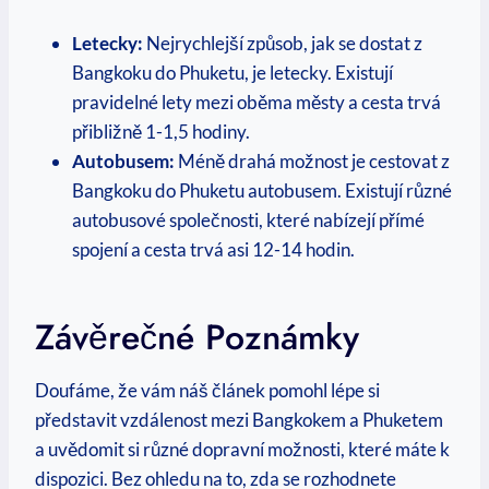
Letecky:
Nejrychlejší způsob, jak ⁣se‍ dostat z
Bangkoku do Phuketu, je⁣ letecky. ⁢Existují
pravidelné lety mezi oběma městy a cesta trvá
přibližně 1-1,5 hodiny.
Autobusem:
Méně drahá možnost je cestovat​ z
Bangkoku ⁤do Phuketu autobusem. Existují různé
autobusové společnosti, které nabízejí přímé
spojení a cesta trvá ⁣asi 12-14 hodin.
Závěrečné Poznámky
Doufáme, ⁣že vám náš článek pomohl lépe si
představit vzdálenost ⁤mezi‌ Bangkokem a Phuketem ​
a uvědomit⁣ si⁢ různé ​dopravní možnosti, které máte k
dispozici.⁢ Bez ohledu na to,⁤ zda ⁢se rozhodnete