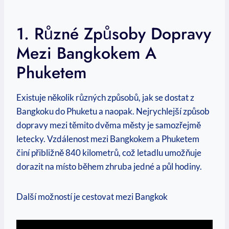
1. Různé ⁣způsoby⁢ Dopravy
Mezi Bangkokem A
Phuketem
Existuje několik různých ⁤způsobů,‌ jak se dostat ⁤z
Bangkoku do Phuketu a​ naopak. Nejrychlejší způsob
⁢dopravy mezi těmito dvěma městy je samozřejmě⁤
letecky. Vzdálenost ⁤mezi⁢ Bangkokem a Phuketem
činí přibližně 840⁣ kilometrů,‍ což⁢ letadlu umožňuje
dorazit na místo​ během ⁣zhruba jedné a ​půl hodiny.
Další⁢ možností je cestovat‍ mezi Bangkok