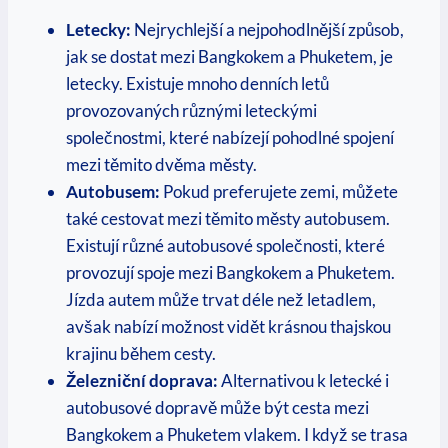
Letecky:
Nejrychlejší a nejpohodlnější způsob,
jak se dostat mezi Bangkokem a Phuketem, je
letecky. Existuje mnoho denních letů
provozovaných různými leteckými
společnostmi,​ které nabízejí‍ pohodlné ‌spojení
mezi těmito dvěma městy.
Autobusem:
Pokud ‍preferujete zemi, můžete⁣
také cestovat ⁣mezi těmito městy autobusem.
Existují různé⁢ autobusové společnosti, ‌které
provozují spoje⁢ mezi Bangkokem a Phuketem.
Jízda autem může trvat​ déle než letadlem,
avšak nabízí⁢ možnost‍ vidět krásnou thajskou
⁣krajinu⁤ během cesty.
Železniční doprava:
⁢Alternativou k ⁣letecké i
⁣autobusové dopravě může být‍ cesta mezi
Bangkokem a Phuketem vlakem. I když se trasa