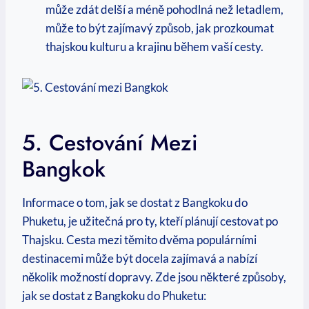
může zdát delší​ a méně pohodlná než letadlem,
může to ⁣být ​zajímavý způsob, ⁢jak ⁣prozkoumat
thajskou kulturu a krajinu‍ během⁣ vaší cesty.
5. Cestování Mezi
Bangkok
Informace⁢ o tom, jak se dostat‍ z Bangkoku do
Phuketu, je užitečná pro ty, kteří plánují cestovat po
Thajsku. Cesta mezi těmito dvěma populárními
⁤destinacemi ‌může být ⁢docela zajímavá‌ a nabízí
několik možností ​dopravy. ⁣Zde jsou⁣ některé způsoby,
‌jak​ se dostat z​ Bangkoku do Phuketu: