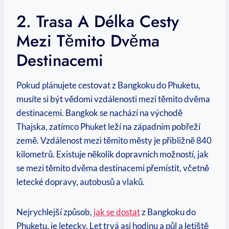
2. Trasa A⁢ Délka Cesty
⁤mezi Těmito Dvěma
Destinacemi
Pokud plánujete cestovat ⁤z ​Bangkoku do Phuketu,
musíte si být vědomi vzdálenosti mezi těmito⁤ dvěma
destinacemi.‌ Bangkok se​ nachází na východě
Thajska, zatímco‍ Phuket leží na západním pobřeží ​
země. Vzdálenost mezi ⁣těmito městy je přibližně 840
kilometrů. Existuje několik dopravních ​možností, jak
se mezi těmito dvěma ⁤destinacemi přemístit, včetně
letecké dopravy, ​autobusů a ⁤vlaků.
Nejrychlejší způsob,
jak⁢ se ⁤dostat
‍ z Bangkoku do⁤
Phuketu, je‌ letecky. Let trvá ⁤asi hodinu a půl ⁤a letiště