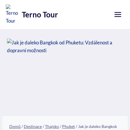
Přeskočit
na
Terno Tour
obsah
Domů
/
Destinace
/
Thajsko
/
Phuket
/
Jak je daleko Bangkok