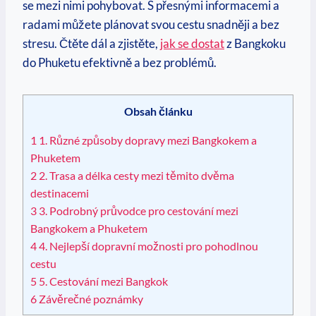
se ‍mezi ⁣nimi pohybovat. ​S přesnými informacemi a
radami můžete plánovat svou‌ cestu snadněji⁣ a bez‍
stresu.⁢ Čtěte dál a zjistěte,
jak se dostat
z⁤ Bangkoku
do Phuketu‍ efektivně ⁤a bez⁤ problémů.
Obsah článku
1
1. Různé ⁣způsoby⁢ dopravy mezi Bangkokem a
Phuketem
2
2. Trasa a⁢ délka cesty ⁤mezi těmito dvěma
destinacemi
3
3. ‌Podrobný průvodce pro cestování⁤ mezi
Bangkokem a Phuketem
4
4. ⁣Nejlepší dopravní‍ možnosti pro pohodlnou
⁤cestu
5
5. Cestování mezi Bangkok
6
Závěrečné poznámky