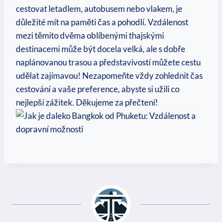
cestovat ⁣letadlem, ‍autobusem⁢ nebo‌ vlakem, je
důležité mít na paměti⁤ čas a pohodlí. ⁤Vzdálenost
mezi těmito dvěma⁤ oblíbenými ⁤thajskými
‍destinacemi ⁤může ⁢být⁢ docela​ velká, ale s dobře​
naplánovanou ‌trasou​ a představivostí můžete ⁢cestu‌
udělat zajímavou! Nezapomeňte vždy zohlednit čas
cestování a vaše preference, abyste⁤ si užili co
nejlepší zážitek. ⁢Děkujeme za​ přečtení!