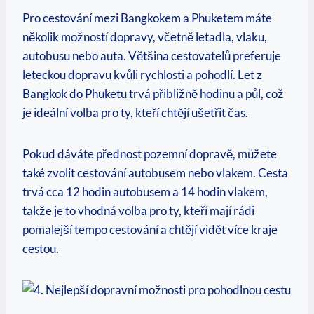
Pro⁤ cestování mezi Bangkokem a Phuketem máte
několik možností dopravy, včetně letadla, ‌vlaku,
⁤autobusu⁣ nebo auta. Většina cestovatelů preferuje
leteckou dopravu⁣ kvůli rychlosti a pohodlí. Let z
Bangkok do Phuketu trvá ‌přibližně hodinu a ⁣půl, ‌což
je⁣ ideální volba pro​ ty, kteří chtějí⁤ ušetřit čas.
Pokud​ dáváte přednost pozemní⁣ dopravě, můžete
také zvolit cestování autobusem nebo vlakem. Cesta
trvá cca ⁢12 hodin autobusem a 14 hodin‍ vlakem,
takže je to vhodná ​volba pro‌ ty, kteří mají‍ rádi
pomalejší‌ tempo cestování a chtějí vidět více ​kraje
⁢cestou.