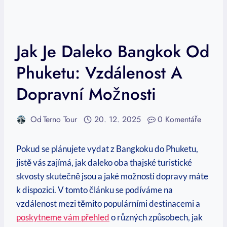
Jak Je Daleko Bangkok Od
Phuketu: Vzdálenost A
Dopravní Možnosti
Od
Terno Tour
20. 12. 2025
0 Komentáře
Pokud se plánujete vydat z Bangkoku do Phuketu,
jistě vás zajímá, jak daleko oba ​thajské turistické‌
skvosty⁤ skutečně⁢ jsou ‌a‌ jaké možnosti dopravy máte
k dispozici. V tomto článku se⁤ podíváme ‍na
vzdálenost mezi‍ těmito populárními destinacemi a
poskytneme vám přehled
o různých způsobech, jak