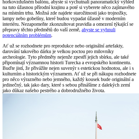
horkovzdušném balónu, abyste ‍si vychutnali panoramatický výhled
na tuto úžasnou⁤ přírodní krajinu a poté si‌ vyberete něco zajímavého
na místním trhu. Možná zde najdete starožitnosti jako trojnožky,
⁢lampy nebo ⁢gobelíny, které budou vypadat úžasně v moderním
interiéru. Nezapomeňte zkonzultovat pravidla‌ a omezení týkající se
přepravy těchto předmětů do vaší země,
abyste se vyhnuli
⁣potenciálním problémům
.
Ať už se rozhodnete pro reprodukce nebo originální artefakty,
darování takového dárku je velkou poctou pro milovníky
archeologie. Tyto předměty nejenže zpestří jejich⁤ sbírku, ale také
připomínají významnou historii Turecka a evropského kontinentu.
⁣Buďte jistí, že přivážíte nejen suvenýr s estetickou hodnotou, ale i s
kulturním ‍a historickým významem. ‍Ať už se ⁢při nákupu rozhodnete
pro něco výrazného nebo jemného, každý kousek ​bude originální a
jedinečný, tak jako dary, které s sebou přinášíme z dalekých zemí
jako ‍důkaz našeho pestrého a⁤ dobrodružného života.