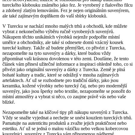
tureckého klobouku známého jako fez. Je⁢ vyrobený‍ z fialového​ filcu
a zdobený zlatým lemováním. Fez je nejen originálním suvenýrem,
ale také zajímavým doplňkem do vaší sbírky klobouků.
V Turecku se ‍nachází mnoho malých trhů a obchodů, kde můžete
vybrat ⁣z nekonečného výběru ‌ručně vyrobených suvenýrů.
Nákupem těchto unikátních výrobků nejenže podpoříte místní
umělce a obchodníky,⁣ ale také si odnesete domů vzácný kousek
turecké kultury. Takže až‌ budete přemýšlet, co přivézt​ z Turecka,
‍nezapomeňte na tyto suvenýry a dárky, které budou vždy
připomínat vaši krásnou dovolenou v této‌ zemi. Doufáme, že tento
článek vám⁣ přinesl užitečné informace a inspiraci ohledně ⁤toho, co‌ si
⁢přivézt jako ‍originální⁢ suvenýry a dárky z Turecka. Země je plná
⁢bohaté kultury a tradic, které se odrážejí v mnoha zajímavých⁤
artefaktech. Ať už se ‌rozhodnete pro tradiční dárky, jako jsou
keramika,​ kožené ​výrobky⁢ nebo turecký čaj, nebo pro modernější
⁤suvenýry, jako jsou​ šperky nebo textilie, nezapomeňte se ponořit do
místní atmosféry a ⁣vybrat si něco, co⁢ zaujme ⁤právě vás nebo vaše
blízké.
Nezapomeňte také na klíčové tipy při nákupu suvenýrů z ⁢Turecka.⁤
Vždy se‌ snažte vyjednat ⁢a nechejte se unést kouzlem‍ tureckých trhů.
Pamatujte na autenticitu produktů a zvažte jejich praktičnost nebo
⁣estetiku. Ať už se jedná o malou vázičku⁤ nebo velkou kobercovou
kouzelnici, suvenýry z Turecka⁢ vám připomenou nádherné