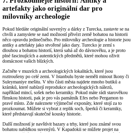
7. Prozkoumejte ‍historii: Antiky a
artefakty jako originální dar‍ pro
milovníky archeologie
Pokud hledáte originální suvenýry a dárky z Turecka, zastavte se na
chvíli a‌ zamyslete se nad možností přivézt země bohatou na historii
něco opravdu jedinečného. Pro milovníky archeologie a historie jsou
antiky a artefakty jako stvořené jako dary. ⁣Turecko je⁢ zemí s
‍dlouhou a bohatou historií, která sahá až ⁤do ⁢dávnověku, a je proto
plné fascinujících a autentických předmětů, ⁢které‌ mohou oživit
domácnost vašich blízkých.
Začněte v muzeích a archeologických lokalitách, které jsou
roztroušeny po celé zemi. V Istanbulu byste neměli minout Ikony či
Suleymaniye mešitu. V⁢ této​ části ‌města najdete mnoho butiků a
krámků, které nabízejí reprodukce archeologických nálezů,
například mincí, sošek nebo keramiky. Pokud máte rádi starověkou
římskou historii, pak je pro vás památník Efes nebo Pergamon to
pravé místo. Zde ​naleznete⁢ výjimečné exponáty, ​které stojí za to
prozkoumat.‍ Můžete ⁤si vybrat z replik soch, šperků či keramiky, ​
které představují skutečné kousky ⁢historie.
Další možností je navštívit bazary a trhy, které jsou známé svou
bohatou ‍nabídkou suvenýrů. V Kapadokii se můžete projet na