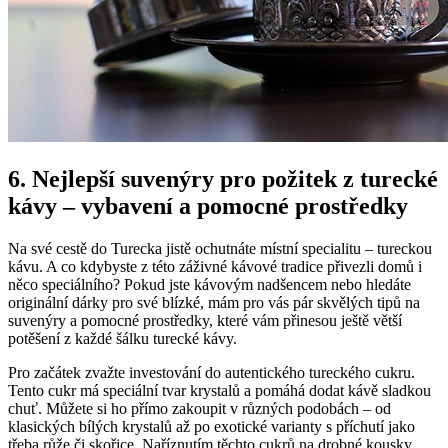
6. Nejlepší⁢ suvenýry pro ​požitek z turecké
kávy – ⁣vybavení‍ a pomocné prostředky
Na své⁢ cestě do Turecka jistě ochutnáte místní specialitu – tureckou
kávu. A co ⁢kdybyste z této záživné kávové tradice‌ přivezli domů i
něco speciálního? Pokud jste kávovým nadšencem nebo hledáte
originální dárky pro své blízké, mám pro vás pár‍ skvělých tipů na
suvenýry a pomocné prostředky, které vám přinesou ještě větší
potěšení z každé šálku turecké ⁢kávy.
Pro začátek zvažte investování do autentického tureckého cukru.
Tento cukr má speciální tvar krystalů a pomáhá​ dodat kávě sladkou
chuť. Můžete si ho přímo zakoupit v různých ​podobách – od
klasických bílých krystalů až po exotické varianty s příchutí jako
třeba růže či skořice. Naříznutím těchto cukrů na drobné kousky