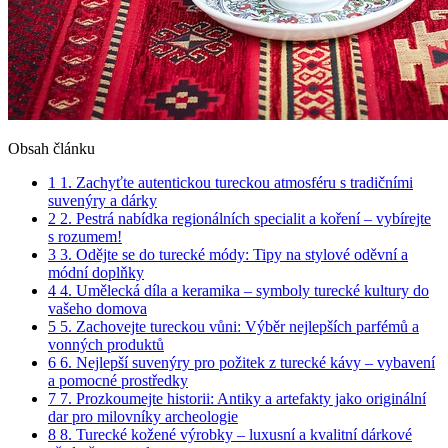
Obsah článku
1
1. Zachyťte autentickou tureckou atmosféru s tradičními
suvenýry ⁢a dárky
2
2. Pestrá nabídka regionálních specialit a koření –‌ vybírejte
s⁢ rozumem!
3
3. Odějte se do ⁤turecké módy: Tipy na stylové oděvní a
módní doplňky
4
4. Umělecká díla a keramika – symboly turecké ‍kultury ⁤do
vašeho domova
5
5. Zachovejte tureckou vůni: Výběr nejlepších‍ parfémů a
vonných produktů
6
6. Nejlepší⁢ suvenýry pro ​požitek z turecké kávy – ⁣vybavení‍
a pomocné prostředky
7
7. Prozkoumejte ‍historii: Antiky a artefakty jako originální
dar‍ pro milovníky archeologie
8
8. ⁣Turecké kožené výrobky – luxusní a kvalitní dárkové