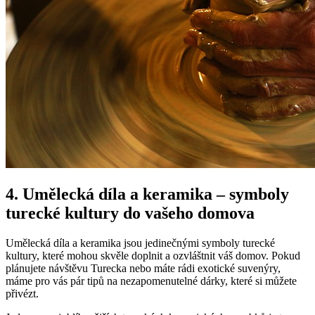
4. Umělecká díla a keramika – symboly
turecké ‍kultury ⁤do vašeho domova
Umělecká díla a keramika jsou jedinečnými symboly⁤ turecké
‍kultury, které mohou skvěle doplnit a‌ ozvláštnit⁤ váš ‍domov. Pokud​
plánujete návštěvu Turecka ‍nebo máte rádi exotické suvenýry,‍
máme pro vás pár tipů na nezapomenutelné⁣ dárky, které si ‌můžete
přivézt.