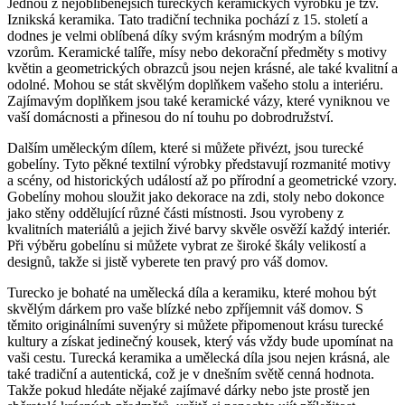
Jednou z nejoblíbenějších tureckých⁢ keramických vyrobků je tzv.
Iznikská keramika. Tato tradiční technika pochází z‍ 15. století a
dodnes je‌ velmi oblíbená díky svým krásným modrým a bílým
vzorům. Keramické talíře, mísy nebo dekorační předměty s motivy
květin ⁣a geometrických obrazců jsou nejen krásné, ‌ale také kvalitní⁣ a
odolné. Mohou ⁣se ‌stát skvělým doplňkem⁤ vašeho stolu a interiéru.
Zajímavým doplňkem jsou také keramické vázy, ‌které vyniknou ve
vaší domácnosti a přinesou do‌ ní touhu ⁢po dobrodružství.
Dalším ‍uměleckým dílem, které si⁢ můžete přivézt,‍ jsou‌ turecké
gobelíny. ⁤Tyto pěkné textilní výrobky představují rozmanité motivy
a scény, od historických událostí až po⁤ přírodní a geometrické vzory.
Gobelíny‌ mohou sloužit jako dekorace​ na zdi, stoly nebo dokonce
jako⁤ stěny oddělující různé‍ části místnosti. Jsou vyrobeny z
kvalitních materiálů ​a jejich⁢ živé barvy skvěle osvěží každý interiér.
Při výběru gobelínu ​si můžete vybrat ze široké škály‌ velikostí a
designů, takže ‌si jistě​ vyberete ten pravý pro váš domov.
Turecko⁤ je bohaté⁣ na umělecká díla a keramiku, které ‍mohou být
skvělým dárkem pro vaše blízké nebo zpříjemnit váš domov. S
těmito originálními ⁤suvenýry si můžete ​připomenout krásu turecké
kultury a ⁣získat ‌jedinečný ‍kousek, který vás vždy⁢ bude upomínat na‍
vaši cestu. Turecká ‍keramika a umělecká díla jsou nejen krásná, ⁤ale
také ​tradiční a autentická, což je v dnešním světě cenná hodnota.
Takže⁢ pokud ⁢hledáte nějaké zajímavé dárky nebo jste prostě jen