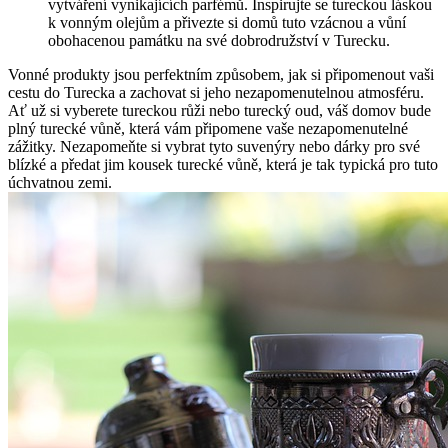
vytváření ​vynikajících parfémů. Inspirujte se tureckou ⁢láskou
k vonným olejům a přivezte si domů tuto vzácnou a vůní
obohacenou památku ⁣na své ‌dobrodružství v Turecku.
Vonné produkty jsou perfektním způsobem, jak si připomenout ⁤vaši
cestu ‌do Turecka a zachovat si jeho nezapomenutelnou atmosféru.
Ať už ⁤si vyberete tureckou růži nebo turecký oud,‍ váš domov bude
plný‍ turecké vůně, která vám⁢ připomene vaše nezapomenutelné
zážitky. Nezapomeňte si vybrat tyto suvenýry nebo dárky pro ⁤své
blízké⁤ a předat jim kousek turecké‍ vůně, ⁣která je tak typická pro tuto
úchvatnou zemi.