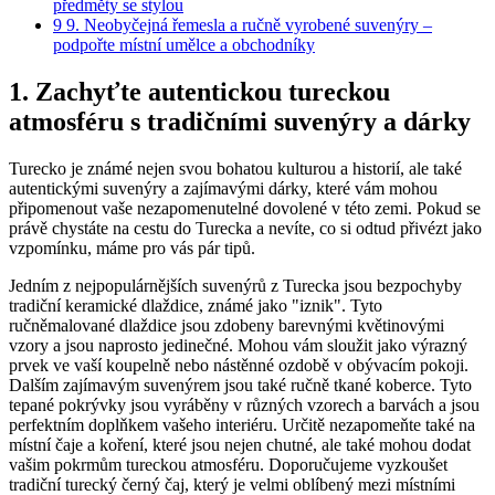
předměty se stylou
9
9. Neobyčejná řemesla a ručně vyrobené suvenýry‌ –
podpořte místní umělce a⁢ obchodníky
1. Zachyťte autentickou tureckou
atmosféru s tradičními suvenýry ⁢a dárky
Turecko je známé nejen svou bohatou kulturou‌ a historií, ale také
autentickými suvenýry a zajímavými dárky, které vám mohou
připomenout vaše nezapomenutelné dovolené⁤ v této zemi.​ Pokud‍ se ​
právě⁤ chystáte na cestu do Turecka a nevíte, co si odtud‍ přivézt jako
vzpomínku, máme pro vás pár tipů.
Jedním z nejpopulárnějších‌ suvenýrů z Turecka jsou bezpochyby
tradiční keramické dlaždice, známé jako "iznik". Tyto
ručněmalované dlaždice jsou zdobeny⁣ barevnými květinovými
vzory a​ jsou naprosto⁢ jedinečné. Mohou vám sloužit​ jako ⁢výrazný
prvek ve vaší⁢ koupelně nebo nástěnné ozdobě v obývacím pokoji.
Dalším zajímavým⁤ suvenýrem jsou ⁣také ručně ​tkané‍ koberce. Tyto⁣
tepané pokrývky jsou ‌vyráběny v různých vzorech a barvách a jsou
perfektním doplňkem vašeho interiéru. Určitě nezapomeňte také na
místní čaje a koření, které jsou nejen chutné, ale také⁢ mohou dodat
vašim pokrmům tureckou atmosféru. Doporučujeme vyzkoušet
tradiční‍ turecký černý čaj, který je velmi oblíbený ⁣mezi místními