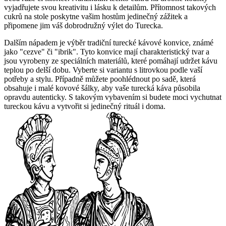
vyjadřujete svou kreativitu i lásku ‌k detailům. Přítomnost takových
‌cukrů na stole poskytne vašim hostům jedinečný zážitek a
připomene‍ jim váš dobrodružný výlet ​do Turecka.
Dalším nápadem je výběr tradiční turecké kávové⁣ konvice, známé
jako "cezve" či "ibrik". Tyto konvice mají ⁣charakteristický tvar a
jsou ​vyrobeny ze speciálních materiálů, které pomáhají udržet kávu
teplou po delší dobu.‍ Vyberte si variantu s litrovkou podle vaší
potřeby a stylu. Případně můžete poohlédnout po ⁢sadě, která
obsahuje i ⁢malé kovové šálky,⁤ aby vaše turecká káva působila
opravdu autenticky. S ⁤takovým⁣ vybavením si budete moci vychutnat
tureckou kávu‌ a vytvořit si jedinečný rituál i doma.