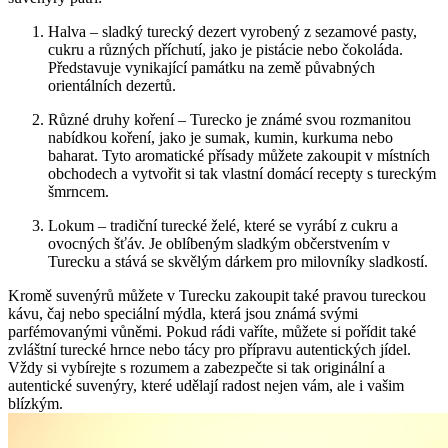
Halva – sladký turecký dezert vyrobený z sezamové pasty,
cukru a různých‌ příchutí, jako je pistácie‌ nebo čokoláda.
‍Představuje vynikající památku na země půvabných
orientálních dezertů.
Různé ⁢druhy koření – Turecko je známé‌ svou rozmanitou
nabídkou koření, ‌jako je sumak, kumin, kurkuma nebo
baharat. Tyto ​aromatické přísady‍ můžete zakoupit v místních
obchodech a vytvořit si tak vlastní domácí recepty s‍ tureckým
šmrncem.
Lokum – tradiční‌ turecké želé, které se vyrábí ⁣z cukru a
ovocných šťáv. Je oblíbeným sladkým občerstvením v
⁣Turecku a stává se skvělým dárkem pro milovníky sladkostí.
Kromě​ suvenýrů můžete v Turecku zakoupit také pravou ​tureckou
kávu, ⁤čaj nebo speciální mýdla,⁣ která jsou známá svými
parfémovanými ‍vůněmi.‍ Pokud⁤ rádi vaříte,​ můžete si pořídit také
zvláštní turecké hrnce nebo ⁣tácy⁢ pro přípravu autentických jídel.
Vždy⁤ si⁣ vybírejte s rozumem⁣ a zabezpečte si tak originální a
autentické suvenýry, které udělají radost nejen vám, ale i vašim
blízkým.