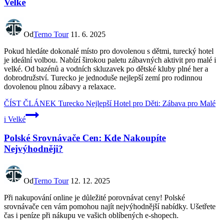
Velké
Od
Terno Tour
11. 6. 2025
Pokud hledáte dokonalé místo pro dovolenou s dětmi, turecký hotel
je ideální volbou. Nabízí širokou paletu zábavných aktivit pro malé i
velké. Od bazénů a vodních skluzavek po dětské kluby plné her a
dobrodružství. Turecko je jednoduše nejlepší zemí pro rodinnou
dovolenou plnou zábavy a relaxace.
ČÍST ČLÁNEK
Turecko Nejlepší Hotel pro Děti: Zábava pro Malé
i Velké
Polské Srovnávače Cen: Kde Nakoupíte
Nejvýhodněji?
Od
Terno Tour
12. 12. 2025
Při nakupování online je důležité porovnávat ceny! Polské
srovnávače cen vám pomohou najít nejvýhodnější nabídky. Ušetřete
čas i peníze při nákupu ve vašich oblíbených e-shopech.