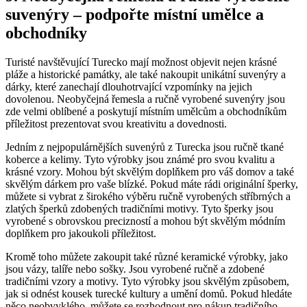
suvenýry‌ – podpořte místní umělce a⁢
obchodníky
Turisté navštěvující Turecko mají možnost objevit nejen krásné
‍pláže ​a historické památky, ale také‌ nakoupit unikátní suvenýry ⁣a
dárky, které zanechají dlouhotrvající vzpomínky na jejich
dovolenou. Neobyčejná řemesla a ručně vyrobené suvenýry⁢ jsou
zde‍ velmi⁣ oblíbené a⁣ poskytují místním umělcům a obchodníkům
příležitost prezentovat svou kreativitu a dovednosti.
Jedním z nejpopulárnějších suvenýrů z Turecka jsou ⁤ručně tkané
koberce⁢ a‍ kelimy. Tyto výrobky jsou známé pro svou kvalitu a
krásné vzory. Mohou být skvělým​ doplňkem pro váš domov a také
skvělým ⁢dárkem pro vaše blízké. ⁣Pokud máte rádi originální šperky,
můžete si vybrat z širokého výběru ručně vyrobených stříbrných⁢ a
zlatých⁣ šperků zdobených tradičními ‍motivy. Tyto šperky jsou
vyrobené s ⁣obrovskou‌ precizností‌ a ​mohou být skvělým módním
doplňkem pro jakoukoli příležitost.
Kromě toho můžete zakoupit také⁢ různé keramické výrobky, jako
jsou vázy, talíře nebo sošky. ⁣Jsou vyrobené ručně a zdobené
tradičními vzory a motivy. Tyto výrobky‌ jsou skvělým způsobem,
jak si odnést kousek turecké kultury a⁤ umění domů. Pokud hledáte
něco ‌neobvyklého, můžete se rozhodnout pro nákup tradičního