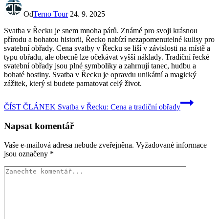
Od
Terno Tour
24. 9. 2025
Svatba v Řecku je snem mnoha párů. Známé pro svoji krásnou
přírodu a bohatou historii, Řecko nabízí nezapomenutelné kulisy pro
svatební obřady. Cena svatby v Řecku se liší v závislosti na místě a
typu obřadu, ale obecně lze očekávat vyšší náklady. Tradiční řecké
svatební obřady jsou plné symboliky a zahrnují tanec, hudbu a
bohaté hostiny. Svatba v Řecku je opravdu unikátní a magický
zážitek, který si budete pamatovat celý život.
ČÍST ČLÁNEK
Svatba v Řecku: Cena a tradiční obřady
Napsat komentář
Vaše e-mailová adresa nebude zveřejněna.
Vyžadované informace
jsou označeny
*