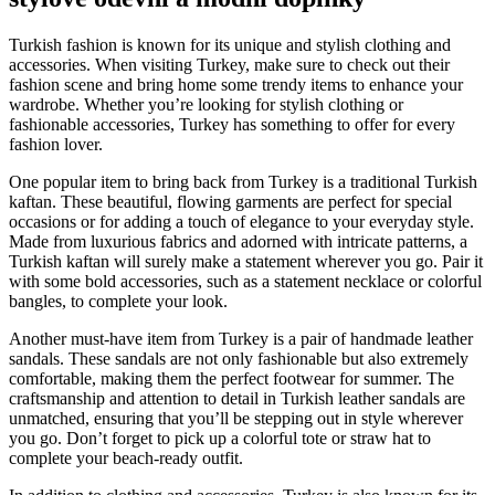
Turkish fashion is known for its unique and stylish clothing and
accessories.‍ When visiting Turkey, make sure to check out ⁤their‌
fashion scene and bring home​ some trendy items‌ to enhance your
wardrobe. Whether you’re looking for ⁢stylish clothing or
⁣fashionable accessories, Turkey has ⁢something to offer ⁤for every
fashion lover.
One popular⁢ item to bring back from Turkey is a traditional Turkish
kaftan. These​ beautiful, flowing‍ garments are perfect for‌ special
occasions or for adding⁤ a touch of elegance to your everyday style.
Made from luxurious fabrics​ and adorned with intricate patterns, a
Turkish kaftan will surely‍ make a statement wherever you go. Pair it
with some bold accessories, such as a statement necklace or colorful
bangles, to complete your look.
Another ‌must-have item from⁤ Turkey is a pair of handmade leather ​
sandals. These sandals are not only ‍fashionable but also extremely
comfortable, making them the perfect footwear for​ summer. The
craftsmanship ⁤and attention to detail in Turkish leather sandals are
unmatched, ⁣ensuring that you’ll​ be stepping out in style wherever
you go. Don’t forget ‌to pick up a ⁢colorful tote or straw hat to
complete your beach-ready outfit.