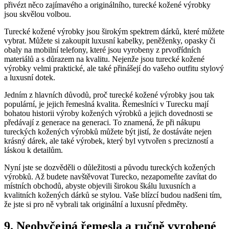
přivézt něco zajímavého a originálního, turecké kožené⁤ výrobky
jsou skvělou ⁣volbou.
Turecké ‍kožené výrobky jsou širokým spektrem dárků, které můžete
vybrat. Můžete si ‍zakoupit luxusní kabelky, peněženky,⁣ opasky ‌či
obaly na mobilní telefony,‌ které jsou vyrobeny z prvotřídních
materiálů a s důrazem na kvalitu. Nejenže‍ jsou turecké kožené
výrobky velmi praktické, ale také přinášejí do vašeho outfitu stylový
a luxusní dotek.
Jedním z hlavních důvodů, proč turecké kožené výrobky jsou tak
populární, ​je jejich řemeslná kvalita. ⁢Řemeslníci v Turecku mají
bohatou historii ‍výroby kožených výrobků a jejich dovednosti se
předávají z ‌generace na generaci. To znamená, že při nákupu
tureckých kožených výrobků můžete být jistí, že dostáváte nejen
krásný dárek, ale také ⁢výrobek,⁤ který byl vytvořen‌ s precizností​ a‌
láskou k⁤ detailům.
Nyní jste se dozvěděli​ o důležitosti a původu tureckých kožených
výrobků. Až budete navštěvovat‍ Turecko, nezapomeňte zavítat do
⁤místních obchodů, abyste objevili širokou‍ škálu luxusních a
kvalitních kožených dárků se stylou. Vaše blízcí budou nadšeni‌ tím,
že jste si pro ně vybrali ​tak originální a luxusní předměty.
9. Neobyčejná řemesla a ručně vyrobené