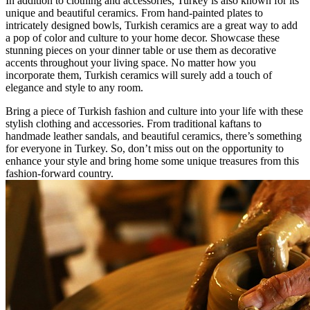
In addition to clothing and accessories, Turkey is also known for its
unique ⁢and beautiful ceramics. From‌ hand-painted ​plates‌ to
intricately designed bowls, Turkish ceramics are ​a great way⁣ to add
a pop of⁤ color and​ culture to your home decor. Showcase these
stunning pieces on your dinner‌ table or use them as decorative
accents ​throughout your living⁣ space. No matter how you
incorporate​ them, Turkish ceramics will surely add⁣ a touch of
elegance and style to any room.
Bring‍ a piece of Turkish fashion and culture into your life‌ with these
stylish‍ clothing and accessories. From traditional kaftans to⁤
handmade leather sandals, and beautiful ceramics, there’s something
for everyone‍ in⁢ Turkey.⁤ So, don’t miss out on the opportunity to
enhance ⁤your‌ style⁣ and bring home some unique treasures from this
fashion-forward country.