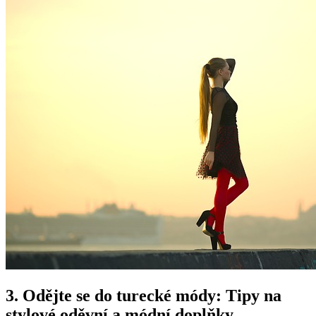
3. Odějte se do ⁤turecké módy: Tipy na
stylové oděvní a módní doplňky