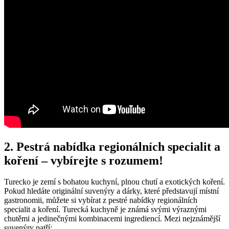
2. Pestrá nabídka regionálních specialit a
koření –‌ vybírejte s⁢ rozumem!
Turecko je zemí s bohatou ⁢kuchyní, plnou chutí a exotických koření.
⁣Pokud hledáte originální suvenýry a dárky, které představují⁣ místní
gastronomii, můžete si vybírat ‍z pestré nabídky regionálních
specialit a koření. Turecká kuchyně je známá ‍svými výraznými
chutěmi a jedinečnými kombinacemi ingrediencí. Mezi nejznámější
suvenýry patří: