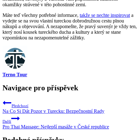
‌okamžiky strávené v této pohostinné zemi.
Máte teď všechny potřebné informace,
takže se nechte inspirovat
a‍
vydejte se na svou vlastní tureckou ⁤dobrodružnou cestu⁤ plnou
nákupů a objevování. A nezapomeňte, ⁤že pravý suvenýr je vždy⁢ ten,
který nosí kousek tureckého ducha a kultury​ a‍ který ⁣se stane
vzpomínkou na nezapomenutelné ⁣zážitky. ⁤
Terno Tour
Navigace pro příspěvek
Předchozí
Na Co Si Dát Pozor v Turecku: Bezpečnostní Rady
Další
Pro Thai Massage: Nejlepší masáže v České republice
Podobné příspěvky