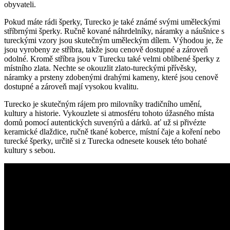
obyvateli.
Pokud máte rádi šperky, ⁣Turecko je také známé svými uměleckými
stříbrnými⁤ šperky. Ručně ⁢kované náhrdelníky, náramky a náušnice s
tureckými vzory jsou skutečným⁣ uměleckým dílem. Výhodou⁣ je, že
jsou vyrobeny ze stříbra, takže jsou cenově ​dostupné a zároveň
odolné. Kromě stříbra jsou v Turecku také velmi oblíbené šperky z
místního zlata. Nechte se okouzlit zlato-tureckými přívěsky,
⁢náramky a prsteny zdobenými drahými​ kameny, které jsou cenově
‌dostupné a zároveň mají vysokou kvalitu.
Turecko je skutečným rájem pro milovníky tradičního umění,
kultury a historie. Vykouzlete si atmosféru tohoto ⁢úžasného místa
domů pomocí autentických suvenýrů⁣ a dárků. ať už si přivézte
keramické dlaždice, ručně tkané koberce, místní čaje a ‍koření nebo‍
turecké šperky, určitě ​si z Turecka ​odnesete kousek této bohaté
kultury ⁣s sebou.