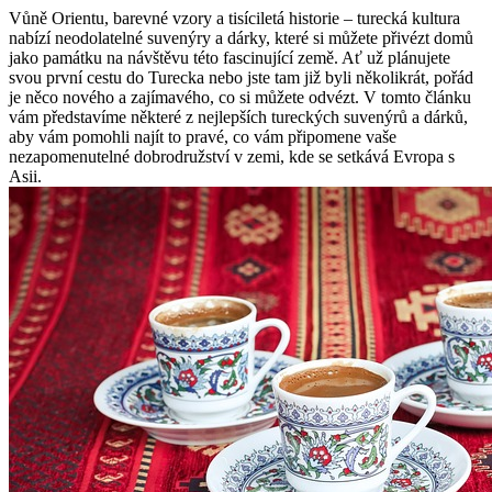
Vůně Orientu, barevné vzory a tisíciletá historie – turecká kultura
nabízí neodolatelné suvenýry a dárky, které si můžete přivézt ⁤domů
jako památku na návštěvu této fascinující země. Ať⁢ už‌ plánujete
svou první‌ cestu do Turecka nebo jste‍ tam již byli několikrát, pořád
je něco ⁤nového a zajímavého, co si můžete​ odvézt. V tomto článku
vám představíme některé z nejlepších tureckých suvenýrů a​ dárků,
aby vám pomohli najít to pravé, co vám připomene vaše
nezapomenutelné dobrodružství v zemi, kde se setkává Evropa s
Asii.