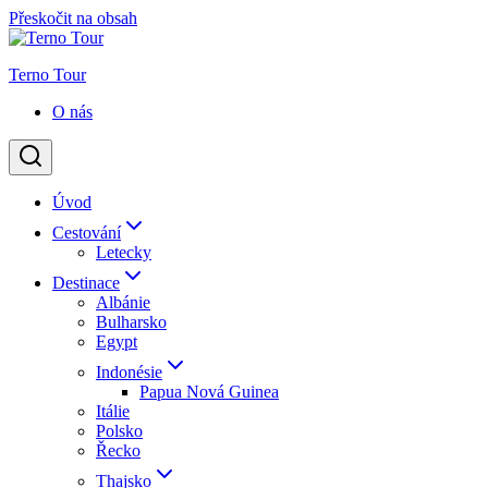
Přeskočit na obsah
Terno Tour
O nás
Úvod
Cestování
Letecky
Destinace
Albánie
Bulharsko
Egypt
Indonésie
Papua Nová Guinea
Itálie
Polsko
Řecko
Thajsko