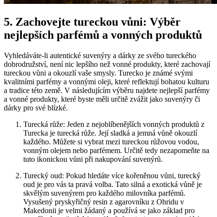
5. Zachovejte tureckou vůni: Výběr
nejlepších‍ parfémů a vonných produktů
Vyhledáváte-li autentické suvenýry a dárky ze svého tureckého
dobrodružství, není nic lepšího‌ než vonné ‌produkty, které zachovají
‌tureckou⁣ vůni a okouzlí vaše smysly. ‍Turecko je známé svými‌
kvalitními parfémy a vonnými ⁢oleji, které reflektují bohatou‌ kulturu
a tradice této země. V následujícím⁢ výběru najdete nejlepší parfémy
⁤a vonné produkty, které byste měli určitě zvážit jako suvenýry či‌
dárky pro své blízké.
Turecká růže: Jeden z nejoblíbenějších ‌vonných produktů⁣ z‌
Turecka je turecká růže. Její sladká a jemná vůně okouzlí
každého.‌ Můžete si vybrat mezi tureckou růžovou vodou,
vonným olejem nebo parfémem.⁢ Určitě tedy nezapomeňte na
tuto ikonickou vůni při nakupování suvenýrů.
Turecký oud: Pokud hledáte více kořeněnou vůni, turecký
‍oud je pro vás ta pravá volba. Tato silná a exotická vůně je
skvělým suvenýrem pro každého⁢ milovníka parfémů.
Vysušený pryskyřičný resin z agarovníku z Ohridu v
Makedonii ​je velmi žádaný⁢ a používá se ⁢jako základ pro