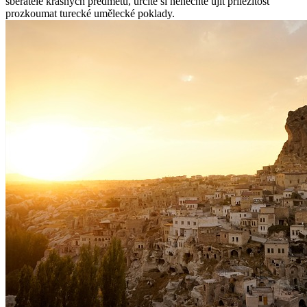
sběratelé krásných předmětů, určitě si nenechte ujít příležitost
prozkoumat turecké umělecké poklady.