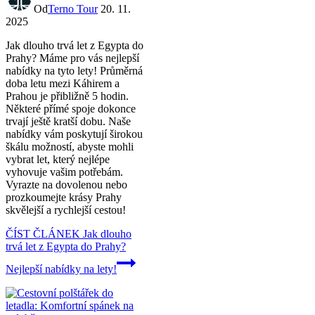
Od
Terno Tour
20. 11.
2025
Jak dlouho trvá let z Egypta do
Prahy? Máme pro vás nejlepší
nabídky na tyto lety! Průměrná
doba letu mezi Káhirem a
Prahou je přibližně 5 hodin.
Některé přímé spoje dokonce
trvají ještě kratší dobu. Naše
nabídky vám poskytují širokou
škálu možností, abyste mohli
vybrat let, který nejlépe
vyhovuje vašim potřebám.
Vyrazte na dovolenou nebo
prozkoumejte krásy Prahy
skvělejší a rychlejší cestou!
ČÍST ČLÁNEK
Jak dlouho
trvá let z Egypta do Prahy?
Nejlepší nabídky na lety!