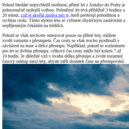
Pokud hledáte nejrychlejší možnost, přímý let z Antalye do Prahy je
jednoznačně nejlepší volbou. Průměrný let trvá přibližně 3 hodiny a
20 minut,
což je skvělá zpráva pro ty
, kteří preferují pohodlnou a
rychlou cestu. Tímto stylem letu se vyhnete zbytečným zastávkám a
nepříjemným čekáním na letištích.
Pokud se však nechcete omezovat pouze na přímé lety, můžete
zvolit variantu s přestupem. Čas cesty se však trochu prodlouží v
závislosti na trase a délce přestupu. Například, pokud se rozhodnete
pro let se dvěma přestupy, celkový čas cesty může být kolem 7 až
10 hodin. Je důležité vzít v úvahu délku přestupu a zvolit rozumný
časový odstup mezi lety, abyste měli dostatek času na přestupování.