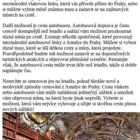
mezinárodní vlakovou linku, která vás přivede přímo do Prahy, nebo
si můžete vybrat méně známou trasu a zastavit se na zajímavých
místech na cestě.
Další možností je cesta autobusem. Autobusová doprava je často
cenově dostupnější než letadlo a nabízí vám možnost prozkoumat
různá místa po cestě. Existuje několik společností, které provozují
mezinárodní autobusové linky z Antalye do Prahy. Můžete si vybrat
různé trasy, které se liší délkou cesty a místy, která projedete.
Pravděpodobně budete mít možnost zastavit se na doporučených
turistických atrakcích a objevovat překrásné scenérie. Pamatujte
však, že autobusová cesta může trvat déle než letadlo, takže si dobře
naplánujte čas.
Nenechte se omezovat jen na letadlo, pokud hledáte nové a
neobvyklé způsoby cestování z Antalye do Prahy. Cesta vlakem
nebo autobusem vám může nabídnout jedinečný zážitek a umožnit
vám objevovat místa, na která byste jinak neprošli. Vyberte si
možnost, která vám nejvíce vyhovuje a užijte si skvělou cestu plnou
nových zážitků!