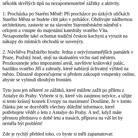
několik skvělých tipů na nezapomenutelné zážitky a aktivity.
1. Procházka po Starém Městě: Při procházce po úzkých uličkách
Starého Města se budete cítit jako v pohádce. Obdivujte nádhernou
architekturu, zastavte se na slavném Staroměstském náměstí s
orlojem a vstupte do majestátní katedrály svatého Víta.
Nezapomeňte také ochutnat tradiční českou kuchyni a vyrazit na
nákupy do místních obchodů se suvenýry.
2. Návštěva Pražského hradu: Jedna z nejvýznamnějších památek v
Praze, Pražský hrad, stojí na skalnatém vrchu nad městem.
Prozkoumejte jeho impozantní areál, navštivte královský palác,
baziliku svatého Jiří a zahrady, které nabízejí úchvatný výhled na
město. Důrazně doporučujeme si předem zakoupit vstupenky online,
abyste se vyhnuli dlouhým frontám.
Tyto jsou jen některé ze zážitků, které můžete zažít po příletu z
Antalye do Prahy. Vyberte si ty, které vás zaujmou nejvíce, a užijte
si tento krásný kousek Evropy na maximum! Doufáme, že v tomto
článku jste se dozvěděli všechny důležité informace, které
potřebujete vědět o letu z Antalye do Prahy. A teď, když máte
přesnou představu o době letu a trasách, příprava na váš let by
neměla být problém!
Zde je rychlý přehled toho, co byste si měli zapamatovat: