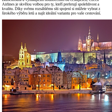
Airlines je skvělou volbou pro ty, kteří preferují spolehlivost a
kvalitu. Díky svému rozsáhlému síti spojení si můžete vybrat z
širokého výběru letů a najít ideální variantu pro vaše cestování.