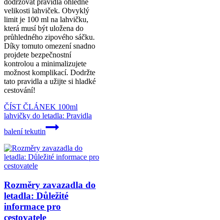
dodržovat pravidla ohledně
velikosti lahviček. Obvyklý
limit je 100 ml na lahvičku,
která musí být uložena do
průhledného zipového sáčku.
Díky tomuto omezení snadno
projdete bezpečnostní
kontrolou a minimalizujete
možnost komplikací. Dodržte
tato pravidla a užijte si hladké
cestování!
ČÍST ČLÁNEK
100ml
lahvičky do letadla: Pravidla
balení tekutin
Rozměry zavazadla do
letadla: Důležité
informace pro
cestovatele