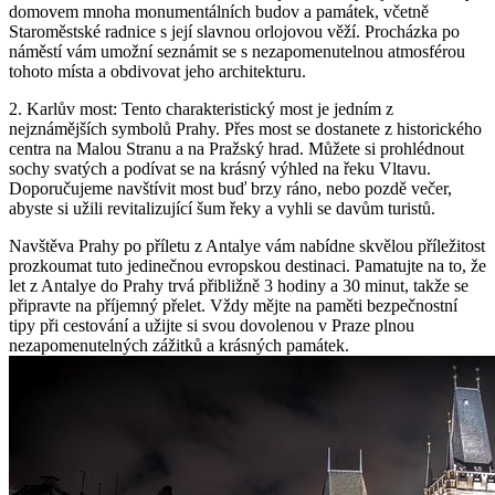
domovem mnoha monumentálních budov a památek, včetně
Staroměstské radnice s její slavnou orlojovou věží. Procházka po
náměstí vám umožní seznámit se s nezapomenutelnou atmosférou
tohoto místa a obdivovat jeho architekturu.
2. Karlův most: Tento charakteristický most je jedním z
nejznámějších symbolů Prahy. Přes most se dostanete z historického
centra na Malou Stranu a na Pražský hrad. Můžete si prohlédnout
sochy svatých a podívat se na krásný výhled na řeku Vltavu.
Doporučujeme navštívit most buď brzy ráno, nebo pozdě večer,
abyste si užili revitalizující šum řeky a vyhli se davům turistů.
Navštěva Prahy po příletu z Antalye vám nabídne skvělou příležitost
prozkoumat tuto jedinečnou evropskou destinaci. Pamatujte na to, že
let z Antalye do Prahy trvá přibližně 3 hodiny a 30 minut, takže se
připravte na příjemný přelet. Vždy mějte na paměti bezpečnostní
tipy při cestování a užijte si svou dovolenou v Praze plnou
nezapomenutelných zážitků a krásných památek.