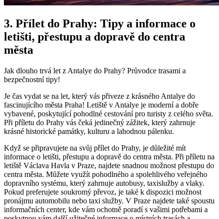
3. Přílet do Prahy: Tipy a informace o
letišti, přestupu a dopravě do centra
města
Jak dlouho trvá let z Antalye do Prahy? Průvodce trasami a
bezpečnostní tipy!
Je čas vydat se na let, který vás přiveze z krásného Antalye do
fascinujícího města Praha! Letiště v Antalye je moderní a dobře
vybavené, poskytující pohodlné cestování pro turisty z celého světa.
Při příletu do Prahy vás čeká jedinečný zážitek, který zahrnuje
krásné historické památky, kulturu a lahodnou pálenku.
Když se připravujete na svůj přílet do Prahy, je důležité mít
informace o letišti, přestupu a dopravě do centra města. Při příletu na
letiště Václava Havla v Praze, najdete snadnou možnost přestupu do
centra města. Můžete využít pohodlného a spolehlivého veřejného
dopravního systému, který zahrnuje autobusy, taxislužby a vlaky.
Pokud preferujete soukromý převoz, je také k dispozici možnost
pronájmu automobilu nebo taxi služby. V Praze najdete také spoustu
informačních center, kde vám ochotně poradí s vašimi potřebami a
poskytnou vám další užitečné informace o místních trasách a