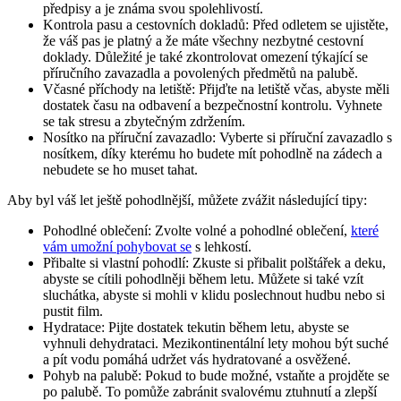
předpisy a je známa svou spolehlivostí.
Kontrola pasu a cestovních dokladů: Před odletem se ujistěte,
že váš pas je platný a že máte všechny nezbytné cestovní
doklady. Důležité je také zkontrolovat omezení týkající se
příručního zavazadla a povolených předmětů na palubě.
Včasné příchody na letiště: Přijďte na letiště včas, abyste měli
dostatek času na odbavení a bezpečnostní kontrolu. Vyhnete
se tak stresu a zbytečným zdržením.
Nosítko na příruční zavazadlo: Vyberte si příruční zavazadlo s
nosítkem, díky kterému ho budete mít pohodlně na zádech a
nebudete se ho muset tahat.
Aby byl váš let ještě pohodlnější, můžete zvážit následující tipy:
Pohodlné oblečení: Zvolte volné a pohodlné oblečení,
které
vám umožní pohybovat se
s lehkostí.
Přibalte si vlastní pohodlí: Zkuste si přibalit polštářek a deku,
abyste se cítili pohodlněji během letu. Můžete si také vzít
sluchátka, abyste si mohli v klidu poslechnout hudbu nebo si
pustit film.
Hydratace: Pijte dostatek tekutin během letu, abyste se
vyhnuli dehydrataci. Mezikontinentální lety mohou být suché
a pít vodu pomáhá udržet vás hydratované a osvěžené.
Pohyb na palubě: Pokud to bude možné, vstaňte a projděte se
po palubě. To pomůže zabránit svalovému ztuhnutí a zlepší