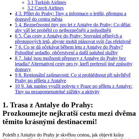
3.1
Turkish Airlines
3.2
Czech Airlines
4
3. Přílet do Prahy: Tipy a informace o letišti, přestupu a
dopravě do centra města
5
4. Bezpečnostní tipy pro let z Antalye do Prahy: Co dělat,
aby váš let proběhl co nejbezpečněji a pohodlněji
6
5. Čas cesty z Antalye do Prahy: Srovnání přímých a
přestupových letů, abyste mohli plánovat svůj čas efektivně
7
6. Co se dá očekávat během letu z Antalye do Prahy?
Pohodlné sedadlo, občerstvení a další palubní služby
8
7. Jaké jsou možnosti přepravy z Antalye do Prahy bez
letadla? Alternativní cesty pro ty, kteří preferují jiné způsoby
dopravy
9
8. Regionální zajímavosti: Co si prohlédnout při návštěvě
Prahy po příletu z Antalye
10
9. Jak naplno využít pobytu v Praze po příletu z Antalye:
Tipy na nezapomenutelné zážitky a aktivity
1. Trasa z Antalye do Prahy:
Prozkoumejte nejkratší cestu mezi dvěma
těmito krásnými destinacemi!
Poletět z Antalye do Prahy je skvělou cestou, jak objevit krásy