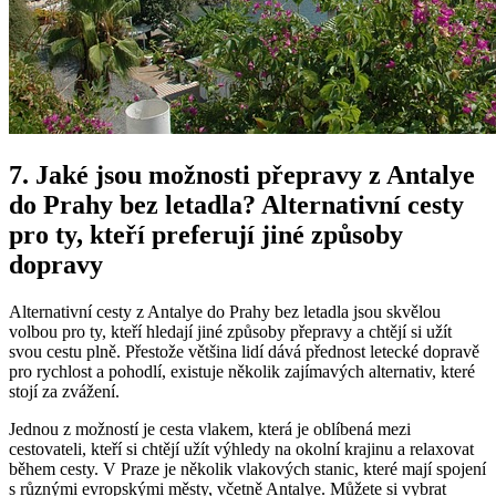
7. Jaké jsou možnosti přepravy z Antalye
do Prahy bez letadla? Alternativní cesty
pro ty, kteří preferují jiné způsoby
dopravy
Alternativní cesty z Antalye do Prahy bez letadla jsou skvělou
volbou pro ty, kteří hledají jiné způsoby přepravy a chtějí si užít
svou cestu plně. Přestože většina lidí dává přednost letecké dopravě
pro rychlost a pohodlí, existuje několik zajímavých alternativ, které
stojí za zvážení.
Jednou z možností je cesta vlakem, která je oblíbená mezi
cestovateli, kteří si chtějí užít výhledy na okolní krajinu a relaxovat
během cesty. V Praze je několik vlakových stanic, které mají spojení
s různými evropskými městy, včetně Antalye. Můžete si vybrat