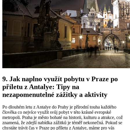
9. Jak naplno využít pobytu v Praze po
příletu z Antalye: Tipy na
nezapomenutelné zážitky a aktivity
Po dlouhém letu z Antalye do Prahy je přírodní touha každého
člověka co nejvíce využít svůj pobyt v této krásné evropské
metropoli. Praha je město bohaté na historii, kulturu a atrakce, což
znamená, že zdejší nabídka zážitků je téměř nekonečná. Pokud se
chystáte trávit čas v Praze po příletu z Antalye, máme pro vás