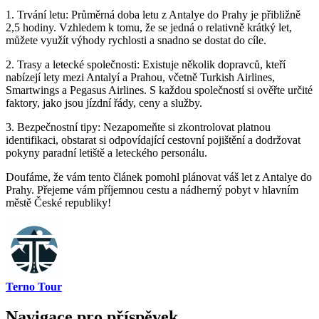
1. Trvání letu: Průměrná doba letu z Antalye do Prahy je přibližně
2,5 hodiny. Vzhledem k tomu, že se jedná o relativně krátký let,
můžete využít výhody rychlosti a snadno se dostat do cíle.
2. Trasy a letecké společnosti: Existuje několik dopravců, kteří
nabízejí lety mezi Antalyí a Prahou, včetně Turkish Airlines,
Smartwings a Pegasus Airlines. S každou společností si ověřte určité
faktory, jako jsou jízdní řády, ceny a služby.
3. Bezpečnostní tipy: Nezapomeňte si zkontrolovat platnou
identifikaci, obstarat si odpovídající cestovní pojištění a dodržovat
pokyny paradní letiště a leteckého personálu.
Doufáme, že vám tento článek pomohl plánovat váš let z Antalye do
Prahy. Přejeme vám příjemnou cestu a nádherný pobyt v hlavním
městě České republiky!
Terno Tour
Navigace pro příspěvek