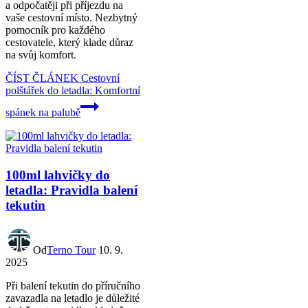
a odpočatěji při příjezdu na
vaše cestovní místo. Nezbytný
pomocník pro každého
cestovatele, který klade důraz
na svůj komfort.
ČÍST ČLÁNEK
Cestovní
polštářek do letadla: Komfortní
spánek na palubě
100ml lahvičky do
letadla: Pravidla balení
tekutin
Od
Terno Tour
10. 9.
2025
Při balení tekutin do příručního
zavazadla na letadlo je důležité