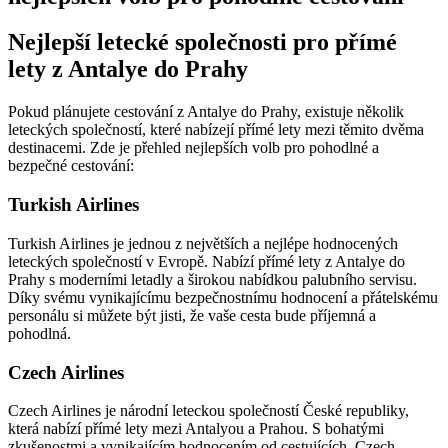
Nejlepší letecké společnosti pro přímé
lety z Antalye do Prahy
Pokud plánujete cestování z Antalye do Prahy, existuje několik
leteckých společností, které nabízejí přímé lety mezi těmito dvěma
destinacemi. Zde je přehled nejlepších volb pro pohodlné a
bezpečné cestování:
Turkish Airlines
Turkish Airlines je jednou z největších a nejlépe hodnocených
leteckých společností v Evropě. Nabízí přímé lety z Antalye do
Prahy s moderními letadly a širokou nabídkou palubního servisu.
Díky svému vynikajícímu bezpečnostnímu hodnocení a přátelskému
personálu si můžete být jisti, že vaše cesta bude příjemná a
pohodlná.
Czech Airlines
Czech Airlines je národní leteckou společností České republiky,
která nabízí přímé lety mezi Antalyou a Prahou. S bohatými
zkušenostmi a vynikajícím hodnocením od cestujících, Czech