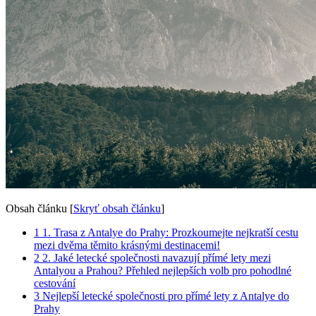
Obsah článku
[
Skryť obsah článku
]
1
1. Trasa z Antalye do Prahy: Prozkoumejte nejkratší cestu
mezi dvěma těmito krásnými destinacemi!
2
2. Jaké letecké společnosti navazují přímé lety mezi
Antalyou a Prahou? Přehled nejlepších volb pro pohodlné
cestování
3
Nejlepší letecké společnosti pro přímé lety z Antalye do
Prahy