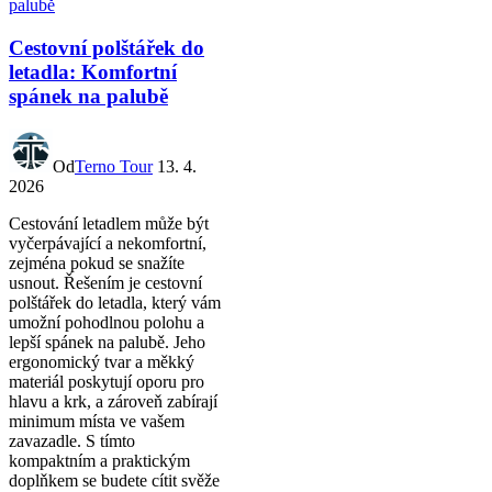
Cestovní polštářek do
letadla: Komfortní
spánek na palubě
Od
Terno Tour
13. 4.
2026
Cestování letadlem může být
vyčerpávající a nekomfortní,
zejména pokud se snažíte
usnout. Řešením je cestovní
polštářek do letadla, který vám
umožní pohodlnou polohu a
lepší spánek na palubě. Jeho
ergonomický tvar a měkký
materiál poskytují oporu pro
hlavu a krk, a zároveň zabírají
minimum místa ve vašem
zavazadle. S tímto
kompaktním a praktickým
doplňkem se budete cítit svěže