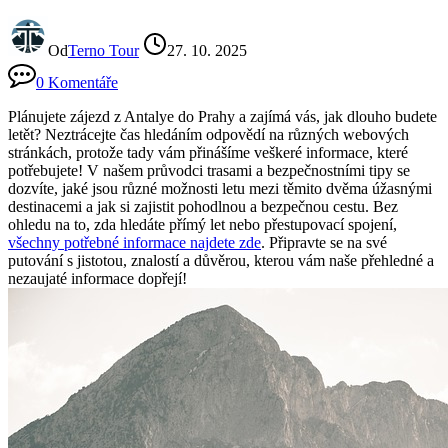
Od
Terno Tour
27. 10. 2025
0 Komentáře
Plánujete zájezd z Antalye do Prahy a zajímá vás, jak dlouho budete
letět? Neztrácejte čas hledáním odpovědí na různých webových
stránkách, protože tady vám přinášíme veškeré informace, které
potřebujete! V našem průvodci trasami a bezpečnostními tipy se
dozvíte, jaké jsou různé možnosti letu mezi těmito dvěma úžasnými
destinacemi a jak si zajistit pohodlnou a bezpečnou cestu. Bez
ohledu na to, zda hledáte přímý let nebo přestupovací spojení,
všechny potřebné informace najdete zde
. Připravte se na své
putování s jistotou, znalostí a důvěrou, kterou vám naše přehledné a
nezaujaté informace dopřejí!