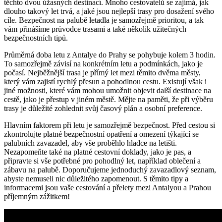
těchto dvou úžasných destinací. Mnoho cestovatelů se zajímá, jak
dlouho takový let trvá, a jaké jsou nejlepší trasy pro dosažení svého
cíle. Bezpečnost na palubě letadla je samozřejmě prioritou, a tak
vám přinášíme průvodce trasami a také několik užitečných
bezpečnostních tipů.
Průměrná doba letu z Antalye do Prahy se pohybuje kolem 3 hodin.
To samozřejmě závisí na konkrétním letu a podmínkách, jako je
počasí. Nejběžnější trasa je přímý let mezi těmito dvěma městy,
který vám zajistí rychlý přesun a pohodlnou cestu. Existují však i
jiné možnosti, které vám mohou umožnit objevit další destinace na
cestě, jako je přestup v jiném městě. Mějte na paměti, že při výběru
trasy je důležité zohlednit svůj časový plán a osobní preference.
Hlavním faktorem při letu je samozřejmě bezpečnost. Před cestou si
zkontrolujte platné bezpečnostní opatření a omezení týkající se
palubních zavazadel, aby vše proběhlo hladce na letišti.
Nezapomeňte také na platné cestovní doklady, jako je pas, a
připravte si vše potřebné pro pohodlný let, například oblečení a
zábavu na palubě. Doporučujeme jednoduchý zavazadlový seznam,
abyste nemuseli nic důležitého zapomenout. S těmito tipy a
informacemi jsou vaše cestování a přelety mezi Antalyou a Prahou
příjemným zážitkem!