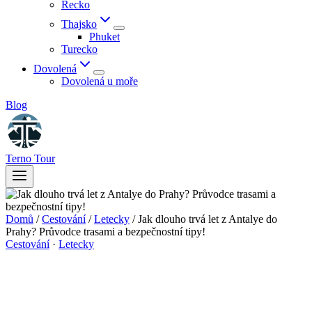
Řecko
Thajsko
Phuket
Turecko
Dovolená
Dovolená u moře
Blog
Terno Tour
Domů
/
Cestování
/
Letecky
/
Jak dlouho trvá let z Antalye do
Prahy? Průvodce trasami a bezpečnostní tipy!
Cestování
·
Letecky