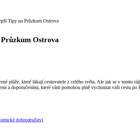
epší Tipy na Průzkum Ostrova
na Průzkum Ostrova
né ⁢pláže, které lákají cestovatele z celého světa. Ale jak se⁤ v tomto r
cemi a doporučeními,​ které ​vám pomohou plně vychutnat⁣ vaši​ cestu po
onomické dobrodružství