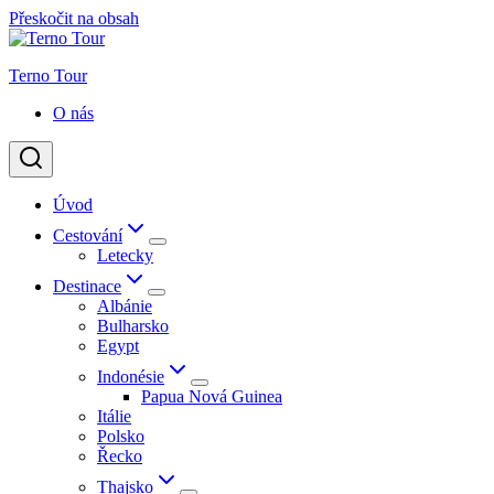
Přeskočit na obsah
Terno Tour
O nás
Úvod
Cestování
Letecky
Destinace
Albánie
Bulharsko
Egypt
Indonésie
Papua Nová Guinea
Itálie
Polsko
Řecko
Thajsko