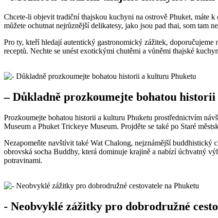
Chcete-li objevit tradiční thajskou kuchyni na⁢ ostrově Phuket,⁢ máte k ​
‍můžete ochutnat nejrůznější delikatesy, jako jsou‌ pad thai, som​ tam ne
Pro ty, kteří hledají autentický gastronomický zážitek, doporučujeme na
receptů. Nechte se⁢ unést exotickými ‍chutěmi ⁢a vůněmi thajské kuch
– Důkladně ‌prozkoumejte bohatou historii
Prozkoumejte bohatou historii a ‍kulturu Phuketu ‍prostřednictvím ‍náv
Museum a Phuket Trickeye Museum. Projděte se⁣ také ‌po‌ Staré ⁣městské 
Nezapomeňte‌ navštívit také ‍Wat Chalong, nejznámější buddhistický 
obrovská socha Buddhy, která dominuje krajině a ⁤nabízí úchvatný výhled 
potravinami.
-‍ Neobvyklé zážitky pro dobrodružné cesto