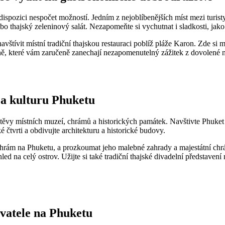
dispozici nespočet možností. ​Jedním z‍ nejoblíbenějších⁣ míst mezi turisty
bo thajský zeleninový salát. ​Nezapomeňte si ​vychutnat i sladkosti, jako 
vštívit místní tradiční thajskou​ restauraci poblíž‍ pláže Karon. Zde si 
yně, které vám ​zaručeně zanechají nezapomenutelný zážitek z dovolené 
 a kulturu Phuketu
štěvy místních‍ muzeí, chrámů a⁢ historických památek. ​Navštivte Phuke
čtvrti a obdivujte architekturu ⁢a⁣ historické budovy.
chrám na Phuketu, ⁣a prozkoumat jeho malebné zahrady a majestátní ch
na ‍celý ostrov. Užijte si také tradiční⁣ thajské divadelní představení⁣ 
vatele ⁣na Phuketu