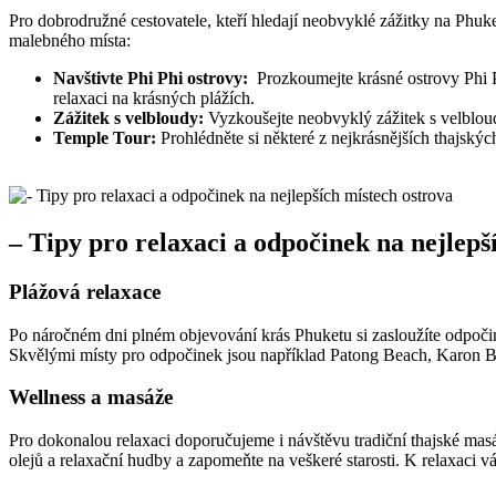
Pro ‍dobrodružné ⁤cestovatele, ⁣kteří⁣ hledají neobvyklé zážitky na‌ Ph
malebného⁤ místa:
Navštivte Phi Phi ostrovy:
‍ Prozkoumejte krásné ostrovy Phi P
relaxaci na krásných​ plážích.
Zážitek s velbloudy:
Vyzkoušejte​ neobvyklý zážitek​ s velbloud
Temple Tour:
Prohlédněte si⁢ některé z nejkrásnějších thajských 
– Tipy ⁤pro relaxaci⁤ a⁣ odpočinek na⁢ nejlep
Plážová relaxace
Po náročném dni plném objevování krás Phuketu si zasloužíte odpočinek
Skvělými místy pro odpočinek jsou například Patong Beach, Karon⁣ Beac
Wellness ‌a ⁣masáže
Pro dokonalou relaxaci doporučujeme ‍i návštěvu tradiční thajské mas
olejů a relaxační hudby​ a zapomeňte na veškeré starosti. K relaxaci 