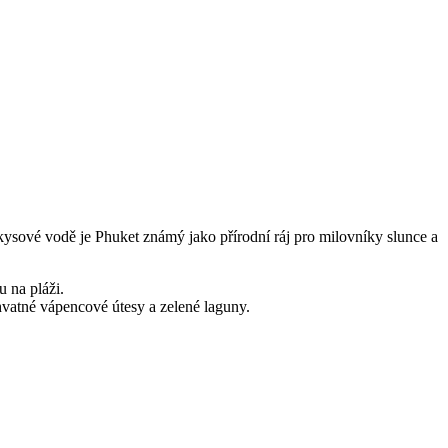
rkysové vodě⁢ je Phuket známý jako‍ přírodní ráj pro milovníky slunce a
u na pláži.
hvatné vápencové útesy a zelené laguny.