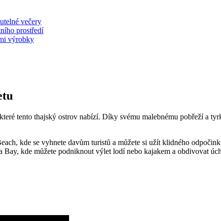
nutelné večery
otního prostředí
ými výrobky
etu
 které ⁢tento thajský ostrov nabízí. Díky svému malebnému pobřeží⁢ a ty
ach, kde se vyhnete davům‌ turistů a můžete si užít klidného‌ odpočink
⁢Bay, kde můžete podniknout ⁣výlet lodí nebo ‌kajakem⁤ a ‍obdivovat úc