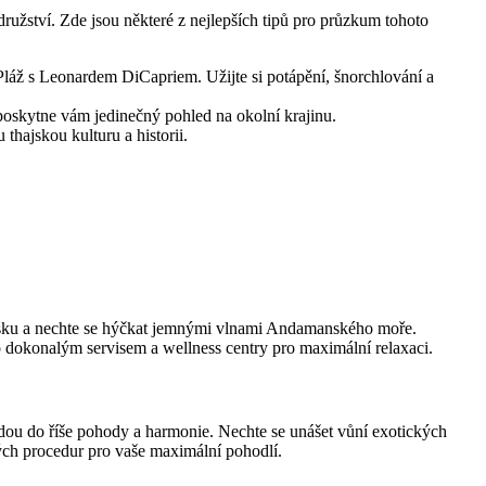
rodružství. Zde jsou některé z nejlepších tipů pro průzkum tohoto
u Pláž s Leonardem DiCapriem. Užijte si potápění, šnorchlování a
poskytne vám jedinečný ​pohled na okolní⁤ krajinu.
thajskou kulturu a ⁢historii.
m písku a nechte se hýčkat jemnými​ vlnami Andamanského moře.
o ‍dokonalým servisem a⁢ wellness centry pro maximální relaxaci.
edou do říše pohody a harmonie. Nechte se unášet vůní exotických
ch ‌procedur ⁤pro vaše maximální pohodlí.