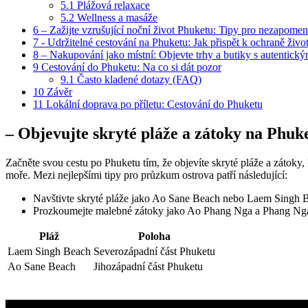
5.1
Plážová relaxace
5.2
Wellness ‌a ⁣masáže
6
– Zažijte vzrušující noční‌ život ⁢Phuketu: Tipy pro nezapome
7
-‍ Udržitelné ⁢cestování‍ na⁤ Phuketu:‍ Jak přispět k ochraně ⁣živ
8
– Nakupování jako místní: Objevte trhy ⁢a butiky s⁢ autentick
9
Cestování do Phuketu: Na co si dát pozor
9.1
Často kladené dotazy (FAQ)
10
Závěr
11
Lokální doprava po příletu: Cestování do Phuketu
– ⁣Objevujte skryté pláže a zátoky na Phuk
Začněte svou‍ cestu po Phuketu tím, že objevíte skryté pláže a zátoky,
moře. Mezi nejlepšími tipy pro průzkum ostrova patří‍ následující:
Navštivte skryté pláže ⁣jako​ Ao ⁤Sane Beach nebo Laem Singh Be
Prozkoumejte malebné ⁤zátoky ‌jako Ao Phang⁤ Nga⁣ a Phang Nga 
Pláž
Poloha
Laem Singh Beach
Severozápadní‌ část Phuketu
Ao Sane Beach
Jihozápadní část Phuketu