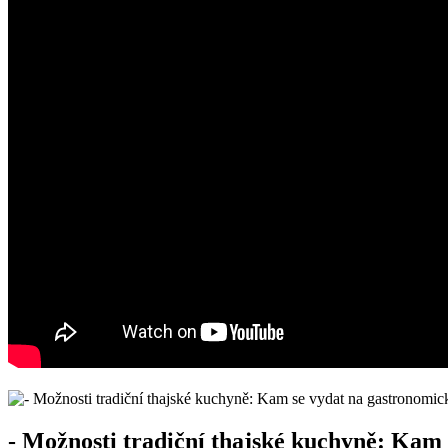
-‌ Možnosti tradiční thajské ‌kuchyně: Kam