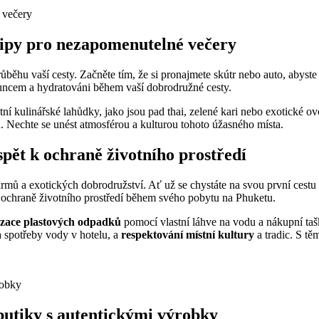
: Tipy pro nezapomenutelné večery
běhu vaší cesty. ​Začněte tím, že si⁣ pronajmete skútr‌ nebo auto, abyst
luncem ⁤a hydratováni ⁤během vaší dobrodružné cesty.‍
stní kulinářské lahůdky, jako jsou pad thai, zelené kari nebo exotické ⁣ov
ů. ‍Nechte se unést atmosférou a⁢ kulturou⁤ tohoto úžasného místa.
řispět k ochraně ⁣životního prostředí
rmů a exotických dobrodružství. Ať už‍ se chystáte na svou první ‌cestu n
 k ochraně životního prostředí během svého pobytu na Phuketu.
izace plastových odpadků
pomocí⁣ vlastní ⁤láhve ⁢na⁤ vodu⁢ a nákupní ‌taš
 ‌spotřeby ​vody v ‍hotelu, a
respektování místní⁢ kultury
a tradic. S t
butiky s⁢ autentickými výrobky