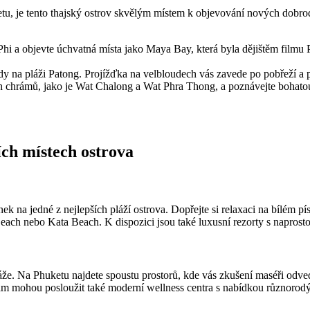
uketu,⁢ je tento ⁢thajský ostrov skvělým místem k‍ objevování nových dob
hi ⁣a objevte úchvatná ⁢místa‍ jako Maya Bay, která byla dějištěm film
y na pláži Patong.⁣ Projížďka‌ na velbloudech vás ‌zavede ⁣po pobřeží a 
chrámů, ⁣jako​ je Wat Chalong ⁢a⁣ Wat⁤ Phra​ Thong, a‌ poznávejte bohatou ⁤
ších místech ostrova
 na⁢ jedné z⁤ nejlepších pláží ​ostrova. Dopřejte si‌ relaxaci ⁤na bílé
h nebo Kata⁣ Beach. ‌K⁢ dispozici ⁢jsou‍ také luxusní rezorty s naprost
áže. Na Phuketu najdete spoustu prostorů, kde vás‍ zkušení maséři odv
vám mohou ‌posloužit také moderní wellness centra s nabídkou⁢ různorodý