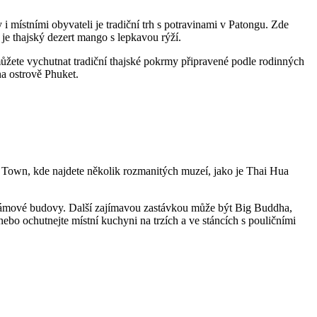
 i místními obyvateli je tradiční trh ​s potravinami v ⁤Patongu. Zde
je thajský dezert⁢ mango ‌s lepkavou ​rýží.
můžete​ vychutnat tradiční⁣ thajské ​pokrmy připravené podle rodinných
na ostrově Phuket.
t Town, ​kde⁢ najdete několik rozmanitých muzeí, jako⁤ je Thai Hua
rámové ​budovy.⁢ Další zajímavou zastávkou může být Big ⁤Buddha,
nebo ochutnejte místní ⁤kuchyni ⁤na trzích a ve stáncích s pouličními