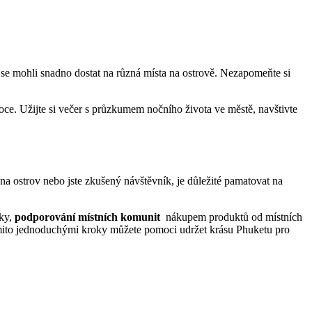
e se mohli snadno ⁣dostat na různá místa na ostrově. Nezapomeňte si
oce.⁣ Užijte ‌si večer s průzkumem nočního života ve ⁢městě, navštivte
a ostrov ‌nebo jste⁢ zkušený návštěvník, je‍ důležité pamatovat na
ky,​
podporování‌ místních komunit
⁢ nákupem produktů od místních
ěmito jednoduchými kroky můžete pomoci udržet krásu Phuketu pro