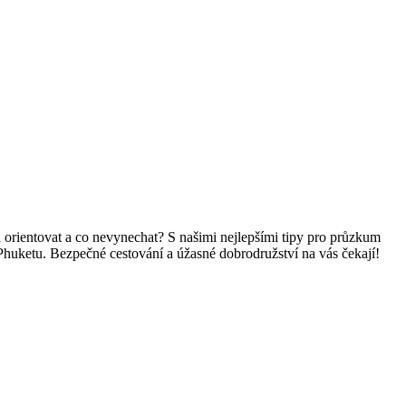
áji orientovat⁢ a co nevynechat? S našimi nejlepšími tipy pro průzkum
 Phuketu. Bezpečné cestování a‍ úžasné dobrodružství na vás čekají!