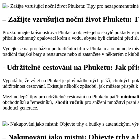
– Zažijte vzrušující noční‌ život ⁢Phuketu
Prozkoumejte krásu ostrova Phuket a objevte jeho skryté poklady v‍ prů
přibalit ochranný opalovací ⁤krém a vodu, abyste byli chráněni​ před s
Vydejte ⁤se na procházku po tradičním⁢ trhu v ‌Phuketu a ochutnejte‌ mí
tradiční thajské bary a restaurace nebo si zatančete v některém ‍z ‌klub
-‍ Udržitelné ⁢cestování‍ na⁤ Phuketu:‍ Jak p
Vypadá to, že výlet ​na Phuket je plný nádherných ⁤pláží,‌ chutných pok
udržitelnost cestování. Existuje několik způsobů, jak můžete přispět‍
Mezi nejlepší tipy pro udržitelné ​cestování na Phuketu patří:
minimal
⁣obchodníků a řemeslníků, ⁢
shodit ručník
‍pro snížení množství⁢ praní a
budoucí generace.
– Nakupování jako místní: Objevte trhy ⁢a 