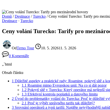
Domů
/
Destinace
/
Turecko
/
Ceny volání Turecko: Tarify pro mezin
Destinace
·
Turecko
Ceny volání Turecko: Tarify pro mezináro
Od
Terno Tour
10. 5. 2026
11. 5. 2026
0 Komentáře
„`html
Obsah článku
1
Důležité aspekty a praktické rady: Roaming, pokrytí sítě a ko
1.1
Roaming mimo Evropskou unii: Na co si dát pozor
1.2
Pokrytí sítě v Turecku: Který operátor má nejlepší si
1.3
Efektivní kontrola poplatků a datového limitu
2
Úvod do problematiky volání do Turecka: Proč je důležité vyb
2.1
Proč je výběr správného tarifu tak důležitý?
3
Srovnání operátorů a typů tarifů: Najděte nejvýhodnější nab