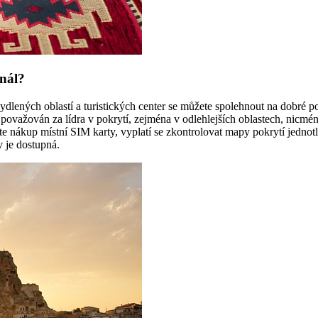
gnál?
ydlených oblastí a turistických center se můžete spolehnout na dobré po
to považován za lídra v pokrytí, zejména v odlehlejších oblastech, nicm
 nákup místní SIM karty, vyplatí se zkontrolovat mapy pokrytí jednotli
v je dostupná.