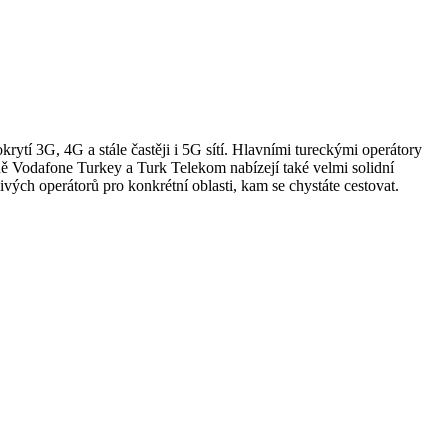
krytí 3G, 4G a stále častěji i 5G sítí. Hlavními tureckými operátory
éně Vodafone Turkey a Turk Telekom nabízejí také velmi solidní
vých operátorů pro konkrétní oblasti, kam se chystáte cestovat.