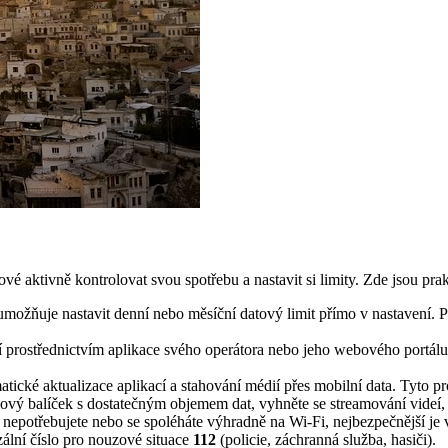
 aktivně kontrolovat svou spotřebu a nastavit si limity. Zde jsou prak
možňuje nastavit denní nebo měsíční datový limit přímo v nastavení. P
í prostřednictvím aplikace svého operátora nebo jeho webového portálu.
tické aktualizace aplikací a stahování médií přes mobilní data. Tyto 
ý balíček s dostatečným objemem dat, vyhněte se streamování videí, 
epotřebujete nebo se spoléháte výhradně na Wi-Fi, nejbezpečnější je 
ální číslo pro nouzové situace
112
(policie, záchranná služba, hasiči).