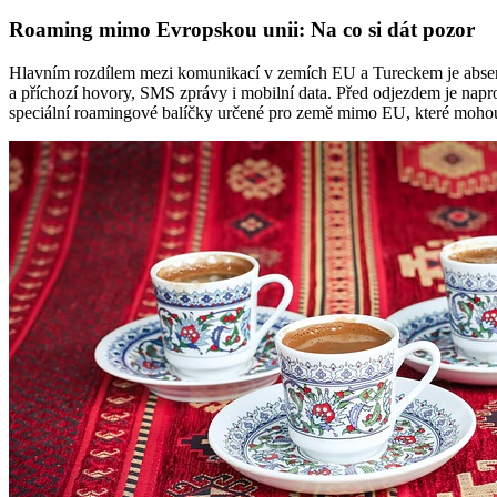
Roaming mimo Evropskou unii: Na co si dát pozor
Hlavním rozdílem mezi komunikací v zemích EU a Tureckem je absen
a příchozí hovory, SMS zprávy i mobilní data. Před odjezdem je napro
speciální roamingové balíčky určené pro země mimo EU, které mohou s