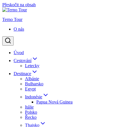
Přeskočit na obsah
Terno Tour
O nás
Úvod
Cestování
Letecky
Destinace
Albánie
Bulharsko
Egypt
Indonésie
Papua Nová Guinea
Itálie
Polsko
Řecko
Thajsko