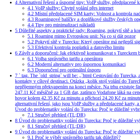
4
Alternativní řešení a úsporné tipy: VoIP služby, předplacené 
4.1
VoIP služby: Chytré volání přes internet
4.2
Místní předplacené SIM karty: Volnost a kontrola na
4.3
Roamingové balíčky a doplňkové služby českých ope
4.4
Tipy pro minimalizaci nákladů
5
Důležité aspekty a praktické rady: Roaming, pokrytí sítě a ko
5.1
Roaming mimo Evropskou unii: Na co si dát pozor
5.2
Pokrytí sítě v Turecku: Který operátor má nejlepší si
5.3
Efektivní kontrola poplatků a datového limitu
6
Závěr a doporučení: Jak efektivně komunikovat s Tureckem 
6.1
Volba správného tarifu a operátora
6.2
Moderní alternativy pro úspornou komunikaci
6.3
Doporučení pro optimální úsporu
7
` tag. The `old_string` will be: „`html Cestování do Turecka,
kontakty v cílové destinaci. Otázka „kolik stojí volání do Tur
nepříjemným překvapením na konci měsíce. Na trhu existuje šir
247.11 Kč měsíčně za 1 GB dat, zatímco Vodafone láká na cen
hovor kolem 42.35 Kč za minutu a příchozí 24.20 Kč za minutu.
alternativní řešení, jako jsou VoIP služby a předplacené karty
Úvod do problematiky volání do Turecka: Proč je důležité vybra
7.1
Stručný přehled (TL;DR)
8
Úvod do problematiky volání do Turecka: Proč je důležité vyb
8.1
Stručný přehled (TL;DR)
9
Úvod do problematiky volání do Turecka: Proč je důležité vyb
9.1
Proč je výběr správného tarifu tak důležitý?