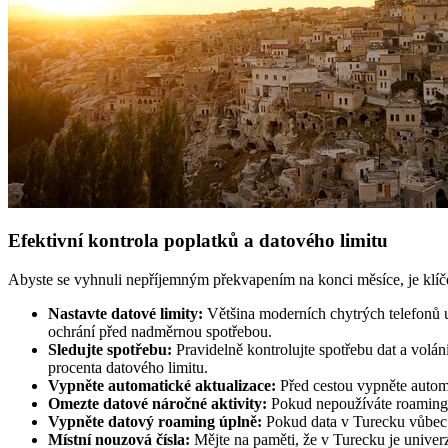
Efektivní kontrola poplatků a datového limitu
Abyste se vyhnuli nepříjemným překvapením na konci měsíce, je klíčové
Nastavte datové limity:
Většina moderních chytrých telefonů u
ochrání před nadměrnou spotřebou.
Sledujte spotřebu:
Pravidelně kontrolujte spotřebu dat a volán
procenta datového limitu.
Vypněte automatické aktualizace:
Před cestou vypněte automa
Omezte datové náročné aktivity:
Pokud nepoužíváte roamingov
Vypněte datový roaming úplně:
Pokud data v Turecku vůbec n
Místní nouzová čísla:
Mějte na paměti, že v Turecku je univerz