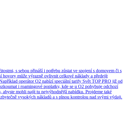
tostmi, s sebou přináší i potřebu zůstat ve spojení s domovem či s
ní hovory může výrazně ovlivnit celkové náklady a předejít
Například operátor O2 nabízí speciální tarify Svět TOP PRO již od
rozkoumat i roamingové poplatky, kde se u O2 pohybuje odchozí
, abyste mohli najít tu nejvýhodnější nabídku. Projdeme také
ez zbytečně vysokých nákladů a s plnou kontrolou nad svými výdaji.