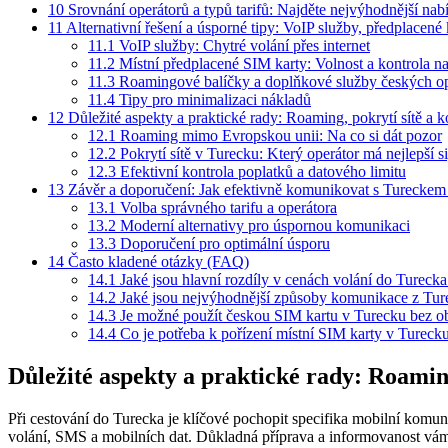
10
Srovnání operátorů a typů tarifů: Najděte nejvýhodnější na
11
Alternativní řešení a úsporné tipy: VoIP služby, předplacené
11.1
VoIP služby: Chytré volání přes internet
11.2
Místní předplacené SIM karty: Volnost a kontrola n
11.3
Roamingové balíčky a doplňkové služby českých op
11.4
Tipy pro minimalizaci nákladů
12
Důležité aspekty a praktické rady: Roaming, pokrytí sítě a k
12.1
Roaming mimo Evropskou unii: Na co si dát pozor
12.2
Pokrytí sítě v Turecku: Který operátor má nejlepší s
12.3
Efektivní kontrola poplatků a datového limitu
13
Závěr a doporučení: Jak efektivně komunikovat s Tureckem
13.1
Volba správného tarifu a operátora
13.2
Moderní alternativy pro úspornou komunikaci
13.3
Doporučení pro optimální úsporu
14
Často kladené otázky (FAQ)
14.1
Jaké jsou hlavní rozdíly v cenách volání do Tureck
14.2
Jaké jsou nejvýhodnější způsoby komunikace z Tur
14.3
Je možné použít českou SIM kartu v Turecku bez o
14.4
Co je potřeba k pořízení místní SIM karty v Tureck
Důležité aspekty a praktické rady: Roaming
Při cestování do Turecka je klíčové pochopit specifika mobilní komu
volání, SMS a mobilních dat. Důkladná příprava a informovanost vám uš