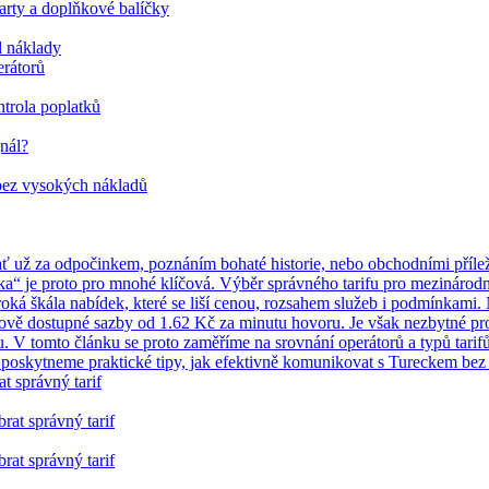
karty a doplňkové balíčky
d náklady
rátorů
ntrola poplatků
gnál?
bez vysokých nákladů
 ať už za odpočinkem, poznáním bohaté historie, nebo obchodními příleži
ecka“ je proto pro mnohé klíčová. Výběr správného tarifu pro mezinárod
oká škála nabídek, které se liší cenou, rozsahem služeb i podmínkami. 
ově dostupné sazby od 1.62 Kč za minutu hovoru. Je však nezbytné p
 V tomto článku se proto zaměříme na srovnání operátorů a typů tarifů
, a poskytneme praktické tipy, jak efektivně komunikovat s Tureckem b
t správný tarif
rat správný tarif
rat správný tarif