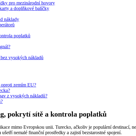
bídky pro mezinárodní hovory
 karty a doplňkové balíčky
ad náklady
erátorů
ontrola poplatků
ignál?
 bez vysokých nákladů
a oproti zemím EU?
ecka?
bav z vysokých nákladů?
u?
, pokrytí sítě a kontrola poplatků
nikace mimo Evropskou unii. Turecko, ačkoliv je populární destinací,
etří nemalé finanční prostředky a zajistí bezstarostné spojení.