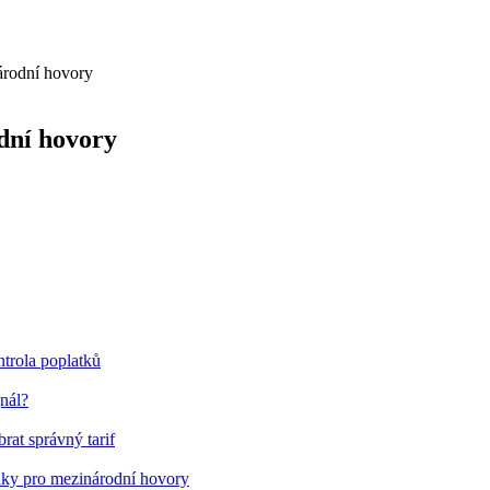
árodní hovory
dní hovory
ntrola poplatků
gnál?
rat správný tarif
ídky pro mezinárodní hovory