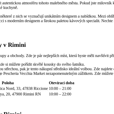
ít autentickou atmosféru tohoto malebného města. Pokud jste milovník kv
ské kuchyně.
 některé z nich se vyznačují unikátním designem a nabídkou. Mezi oblíbe
ci s moderním designem a širokou paletou kávových specialit. Nechte se
y v Rimini
upy a obchody. Zde je pár nejlepších míst, která byste měli navštívit př
kde si můžete pořídit skvělé kousky do svého šatníku.
ou střechou, pak je tento nákupní středisko ideální volbou. Zde najde
iště, je Pescheria Vecchia Market nezapomenutelným zážitkem. Zde můžet
Poloha
Otevírací doba
atica Nord, 33, 47838 Riccione
10:00 – 21:00
rya, 20, 47900 Rimini RN
10:00 – 22:00