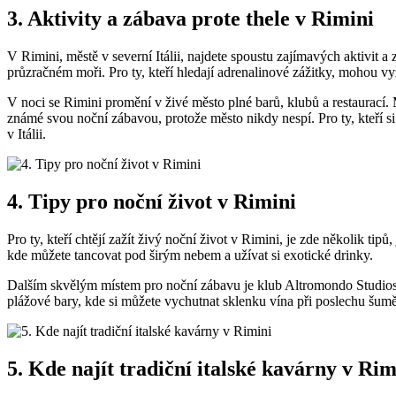
3. Aktivity a zábava prote thele v Rimini
V Rimini, městě v severní Itálii, najdete spoustu zajímavých aktivit
průzračném moři. Pro ty, kteří hledají adrenalinové zážitky, mohou v
V noci se Rimini promění v živé město plné barů, klubů a restaurací. 
známé svou noční zábavou, protože město nikdy nespí. Pro ty, kteří s
v Itálii.
4. Tipy pro noční život v Rimini
Pro ty, kteří chtějí zažít živý noční život v Rimini, je zde několik ti
kde můžete tancovat pod širým nebem a užívat si exotické drinky.
Dalším skvělým místem pro noční zábavu je klub Altromondo Studios, 
plážové bary, kde si můžete vychutnat sklenku vína při poslechu šum
5. Kde najít tradiční italské kavárny v Rim