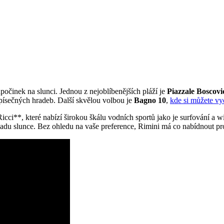
počinek na slunci. Jednou z nejoblíbenějších pláží je
Piazzale Boscovi
 písečných hradeb. Další skvělou volbou je
Bagno 10
,
kde si můžete vy
cci**, které nabízí širokou škálu vodních sportů jako je surfování a w
padu slunce. Bez ohledu na vaše preference, Rimini má co nabídnout p