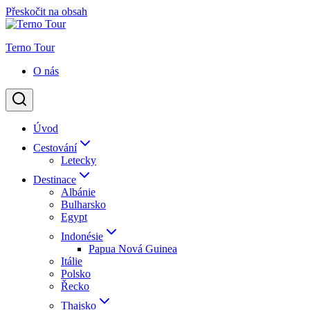
Přeskočit na obsah
Terno Tour
O nás
Úvod
Cestování
Letecky
Destinace
Albánie
Bulharsko
Egypt
Indonésie
Papua Nová Guinea
Itálie
Polsko
Řecko
Thajsko