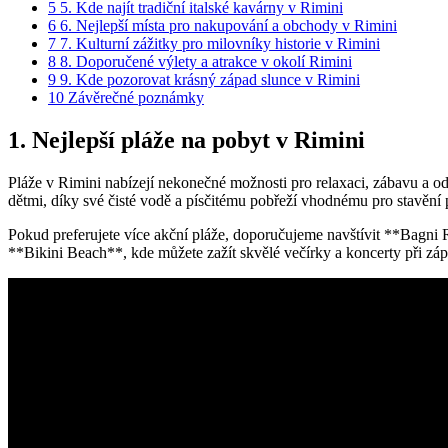
5
5. Kde najít tradiční italské kavárny v Rimini
6
6. Nejlepší místa pro nakupování a obchody v Rimini
7
7. Kulturní zážitky pro milovníky historie v Rimini
8
8. Doporučené výlety a atrakce v okolí Rimini
9
9. Kde pozorovat krásný západ slunce v Rimini
10
Závěrečné poznámky
1. Nejlepší pláže na pobyt v Rimini
Pláže v Rimini nabízejí nekonečné možnosti pro relaxaci, zábavu a od
dětmi, díky své čisté vodě a písčitému pobřeží vhodnému pro stavění
Pokud preferujete více akční pláže, doporučujeme navštívit **Bagni Ri
**Bikini Beach**, kde můžete zažít skvělé večírky a koncerty při zá