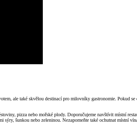
em, ale také skvělou destinací pro milovníky gastronomie. Pokud se ch
 těstoviny, pizza nebo mořské plody. Doporučujeme navštívit místní rest
nými sýry, šunkou nebo zeleninou. Nezapomeňte také ochutnat místní vín