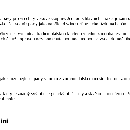
 a zábavy pro všechny věkové skupiny. Jednou z hlavních atrakcí je sam
yzkoušet vodní sporty jako například windsurfing nebo jízdu na banánu.
Můžete si vychutnat tradiční italskou kuchyni v jedné z mnoha restaura
i chtějí užít opravdu nezapomenutelnou noc, mohou se vydat do nočního
pů, jak si užít nejlepší party v tomto živořícím italském městě. Jednou z 
který je známý svými energetickými DJ sety a skvělou atmosférou. Pok
ění moře.
ini