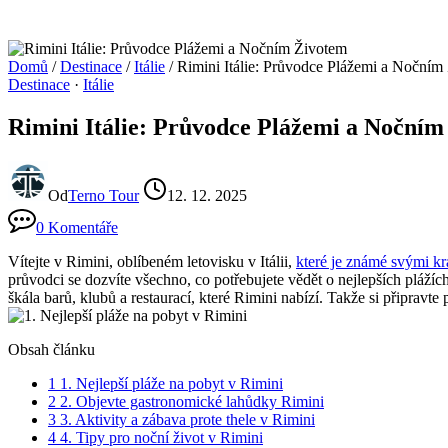
Domů
/
Destinace
/
Itálie
/
Rimini Itálie: Průvodce Plážemi a Nočním
Destinace
·
Itálie
Rimini Itálie: Průvodce Plážemi a Nočním
Od
Terno Tour
12. 12. 2025
0 Komentáře
Vítejte v Rimini, oblíbeném letovisku v Itálii,
které je známé svými k
průvodci se dozvíte všechno, co potřebujete vědět o nejlepších pláží
škála barů, klubů a restaurací, které Rimini nabízí. Takže si připravt
Obsah článku
1
1. Nejlepší pláže na pobyt v Rimini
2
2. Objevte gastronomické lahůdky Rimini
3
3. Aktivity a zábava prote thele v Rimini
4
4. Tipy pro noční život v Rimini