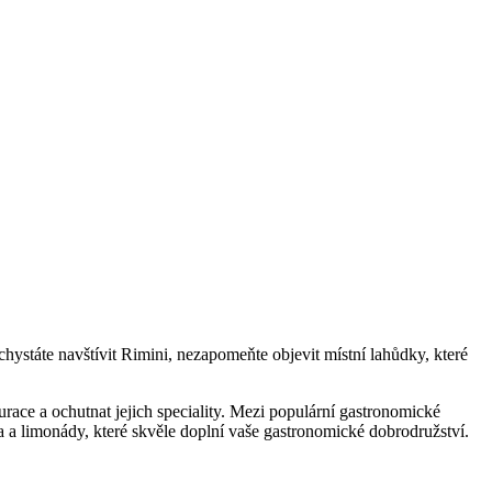
ystáte navštívit Rimini, nezapomeňte objevit místní lahůdky, které
aurace a ochutnat jejich speciality. Mezi populární gastronomické
a a limonády, které skvěle doplní vaše gastronomické dobrodružství.