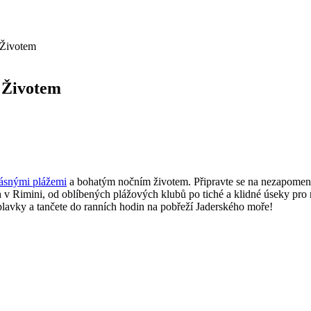
 Životem
 Životem
rásnými plážemi
a bohatým nočním životem. Připravte se na nezapomenu
ch v Rimini, od oblíbených plážových klubů po tiché a klidné úseky pro 
e plavky a tančete do ranních hodin na pobřeží Jaderského moře!