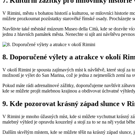
7. Kulturní zážitky pro milovníky historie
V Rimini, městu s bohatou historií a kulturou, se milovníci historie 
můžete prozkoumat pozůstatky starověké římské osady. Procházejte se
Navštivte také městské múzeum Museo della Città, kde se dozvíte více
jednu z hlavních památek města. Nenechte si ujít ani návštěvu pevnos
8. Doporučené výlety a atrakce v okolí Rim
V okolí Rimini je spousta zajímavých míst k návštěvě, které stojí za 
možností je výlet do San Marina, což je jedna z nejmenších zemí na s
Pokud máte rádi adrenalinové zážitky, doporučujeme navštívit zábavní
kde se můžete projít malebnou krajinou a obdivovat úchvatné výhledy
9. Kde pozorovat krásný západ slunce v R
V Rimini je mnoho úžasných míst, kde si můžete vychutnat krásný záp
malebný výhled je opravdu kouzelný a stojí za to se na něj vydat bě
Dalším skvělým místem, kde se můžete těšit na krásný západ slunce, 