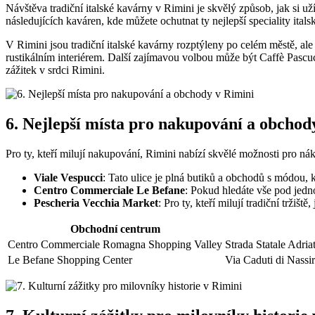
Návštěva tradiční italské kavárny v Rimini je skvělý způsob, jak si už
následujících kaváren, kde můžete ochutnat ty nejlepší speciality ital
V Rimini jsou tradiční italské kavárny rozptýleny po celém městě, ale
rustikálním interiérem. Další zajímavou volbou může být Caffè Pascuc
zážitek v srdci Rimini.
6. Nejlepší místa pro nakupování a obchod
Pro ty, kteří milují nakupování, Rimini nabízí skvělé možnosti pro nák
Viale Vespucci
: Tato ulice je plná butiků a obchodů s módou, 
Centro Commerciale Le Befane
: Pokud hledáte vše pod jedn
Pescheria Vecchia Market
: Pro ty, kteří milují tradiční trž
Obchodní centrum
Centro Commerciale Romagna Shopping Valley
Strada Statale Adri
Le Befane Shopping Center
Via Caduti di Nassi