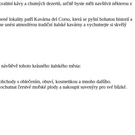
alitní kávy a chutných dezertů, určitě byste měli navštívit některou z
né lokality patří Kavárna del Corso, která se pyšní bohatou historií a
 unést atmosférou tradiční italské kavárny a vychutnejte si skvělý
i návštěvě tohoto krásného italského města:
te obchody s oblečením, obuví, kosmetikou a mnoho dalšího.
e ochutnat čerstvé mořské plody a nakoupit suvenýry pro své blízké.