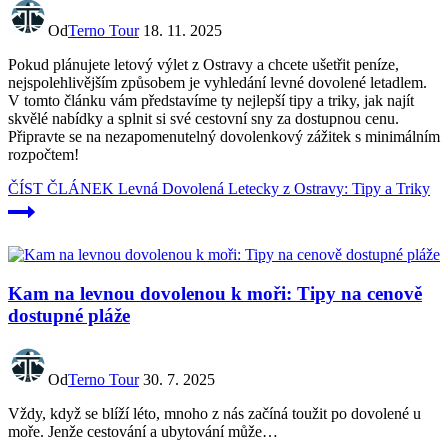
Od
Terno Tour
18. 11. 2025
Pokud plánujete letový výlet z Ostravy a chcete ušetřit peníze,
nejspolehlivějším způsobem je vyhledání levné dovolené letadlem.
V tomto článku vám představíme ty nejlepší tipy a triky, jak najít
skvělé nabídky a splnit si své cestovní sny za dostupnou cenu.
Připravte se na nezapomenutelný dovolenkový zážitek s minimálním
rozpočtem!
ČÍST ČLÁNEK
Levná Dovolená Letecky z Ostravy: Tipy a Triky
Kam na levnou dovolenou k moři: Tipy na cenově
dostupné pláže
Od
Terno Tour
30. 7. 2025
Vždy, když se blíží léto, mnoho z‍ nás začíná toužit po dovolené u
moře. ‌Jenže‍ cestování a ubytování ⁤může…