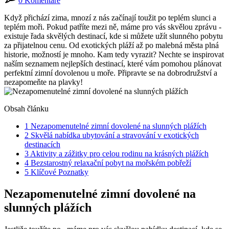
0 Komentáře
Když přichází zima, mnozí ⁤z​ nás začínají toužit po teplém slunci a
teplém ⁣moři. Pokud patříte mezi ně, máme pro⁣ vás skvělou zprávu ⁢-‍
existuje řada skvělých ⁢destinací, ⁤kde⁢ si můžete užít slunného ​pobytu
za přijatelnou cenu. Od exotických‍ pláží ‍až ‌po malebná města plná
‌historie, možností je ‍mnoho. Kam ​tedy vyrazit? Nechte se ‍inspirovat
naším seznamem nejlepších ​destinací, které vám pomohou plánovat
perfektní zimní dovolenou u⁤ moře. Připravte se na dobrodružství⁤ a
nezapomeňte na‌ plavky!
Obsah článku
1
Nezapomenutelné zimní dovolené na slunných plážích
2
Skvělá nabídka ubytování⁤ a stravování v exotických
destinacích
3
Aktivity a zážitky pro celou rodinu‌ na krásných⁢ plážích
4
Bezstarostný relaxační pobyt na mořském ⁣pobřeží
5
Klíčové Poznatky
Nezapomenutelné zimní dovolené na
slunných plážích