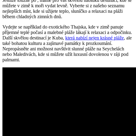
Jestliže toužíte po‍ , máme pro ‌vás ⁢skvělou nabídku destinací, kde se​
můžete​ v zimě k moři vydat​ levně. Vyberte si ⁤z našeho seznamu
nejlepších míst, kde si užijete‌ teplo, sluníčko a relaxaci na pláži
během chladných zimních dnů.
Vydejte se například⁢ do ‌exotického Thajska,​ kde v zimě panuje
příjemné teplé počasí a malebné ⁣pláže lákají ‍k relaxaci a ‍odpočinku.
Další⁤ skvělou destinací je Kuba,
která nabízí nejen krásné pláže
, ale
také bohatou kulturu a zajímavé památky ⁣k ⁣prozkoumání.⁢
Nepropásněte ani⁢ možnost navštívit slunné pláže na Seychelách
nebo Maledivách, kde si‍ můžete užít luxusní dovolenou v ráji pod
palmami.