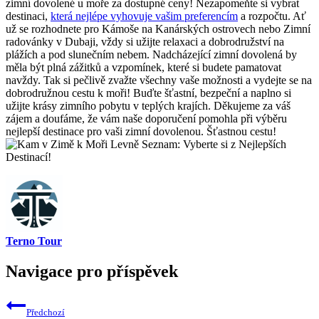
zimní dovolené ⁢u ‍moře za dostupné ceny! Nezapomeňte si vybrat⁣
destinaci,
která nejlépe vyhovuje vašim preferencím
a rozpočtu. Ať⁣
už se rozhodnete pro Kámoše na Kanárských ostrovech nebo Zimní
radovánky v ⁣Dubaji, vždy si užijte⁣ relaxaci⁤ a dobrodružství na
plážích a pod slunečním⁢ nebem. Nadcházející zimní dovolená by
měla ​být plná⁣ zážitků a ⁣vzpomínek, které si budete⁢ pamatovat
⁢navždy. Tak ⁢si pečlivě zvažte všechny ⁢vaše ​možnosti a vydejte⁢ se na
dobrodružnou ⁣cestu k moři! Buďte šťastní, bezpeční a naplno si‌
užijte krásy zimního ​pobytu v ⁣teplých krajích.‌ Děkujeme za ‍váš
zájem a doufáme,⁣ že vám naše‌ doporučení pomohla při výběru
nejlepší destinace pro vaši zimní dovolenou. Šťastnou cestu!
Terno Tour
Navigace pro příspěvek
Předchozí