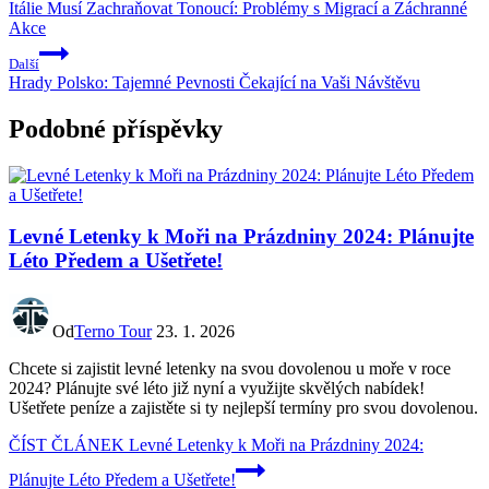
Itálie Musí Zachraňovat Tonoucí: Problémy s Migrací a Záchranné
Akce
Další
Hrady Polsko: Tajemné Pevnosti Čekající na Vaši Návštěvu
Podobné příspěvky
Levné Letenky k Moři na Prázdniny 2024: Plánujte
Léto Předem a Ušetřete!
Od
Terno Tour
23. 1. 2026
Chcete si zajistit levné letenky na svou dovolenou u moře v roce
2024? Plánujte své léto již nyní a využijte skvělých nabídek!
Ušetřete peníze a zajistěte si ty nejlepší termíny pro svou dovolenou.
ČÍST ČLÁNEK
Levné Letenky k Moři na Prázdniny 2024:
Plánujte Léto Předem a Ušetřete!