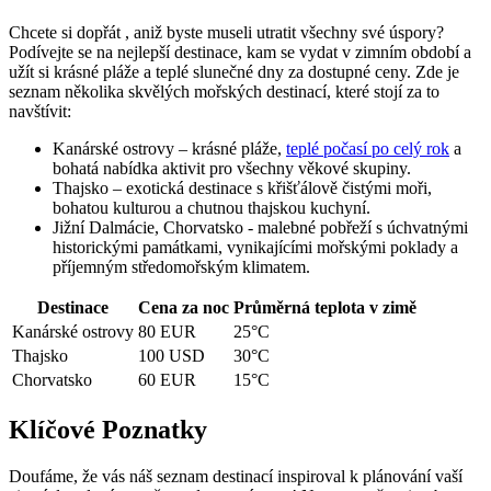
Chcete si dopřát ,‍ aniž byste museli ‌utratit‌ všechny⁣ své úspory?
Podívejte se na nejlepší⁣ destinace, kam ⁢se vydat‍ v zimním období ⁢a
užít si krásné pláže​ a teplé slunečné dny⁤ za dostupné ⁢ceny. Zde je
seznam několika skvělých ⁣mořských destinací, které stojí ‍za to
navštívit:
Kanárské ostrovy – krásné pláže,
teplé počasí po celý rok
a
bohatá‌ nabídka aktivit pro všechny věkové skupiny.
Thajsko⁤ – exotická destinace s křišťálově čistými moři,
bohatou kulturou ‍a chutnou thajskou kuchyní.
Jižní Dalmácie, Chorvatsko -​ malebné pobřeží ⁤s úchvatnými
historickými památkami, vynikajícími mořskými poklady a
‍příjemným středomořským klimatem.
Destinace
Cena ⁣za noc
Průměrná teplota v zimě
Kanárské ostrovy
80 EUR
25°C
Thajsko
100 USD
30°C
Chorvatsko
60 EUR
15°C
Klíčové Poznatky
Doufáme, ‌že vás náš seznam destinací inspiroval k plánování⁣ vaší