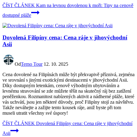
ČÍST ČLÁNEK
Kam na levnou dovolenou k moři: Tipy na cenově
dostupné pláže
Dovolená Filipíny cena: Cena ráje v jihovýchodní
Asii
Od
Terno Tour
12. 10. 2025
Cena dovolené na Filipínách může být překvapivě příznivá, zejména
ve srovnání s jinými exotickými destinacemi v jihovýchodní Asii.
Díky dostupným letenkám, cenově výhodným ubytováním a
levnému stravování se zde můžete těšit na skutečný ráj bez zatížení
peněženkou. Rozmanitost nabízených aktivit a nádherné pláže, které
vás uchvátí, jsou jen některé důvody, proč Filipíny stojí za návštěvu.
Takže neváhejte a zažijte tento kousek ráje, aniž byste při tom
museli utratit všechny své úspory!
ČÍST ČLÁNEK
Dovolená Filipíny cena: Cena ráje v jihovýchodní
Asii