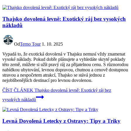
Thajsko dovolená levně: Exotický ráj bez vysokých
nákladů
Od
Terno Tour
1. 10. 2025
Vypadá to, že exotická dovolená v Thajsku nemusí vždy znamenat
vysoké náklady. Pokud dobře plánujete a vyhledáte skryté poklady
této země, můžete si užít pravý ráj za přijatelnou cenu. S různorodou
nabídkou ubytování, levnou dopravou, chutnou a cenově dostupnou
stravou a nespočetem atrakcí, Thajsko se stává jednou z
nejoblíbenějších destinací pro levnou dovolenou.
ČÍST ČLÁNEK
Thajsko dovolená levně: Exotický ráj bez
vysokých nákladů
Levná Dovolená Letecky z Ostravy: Tipy a Triky