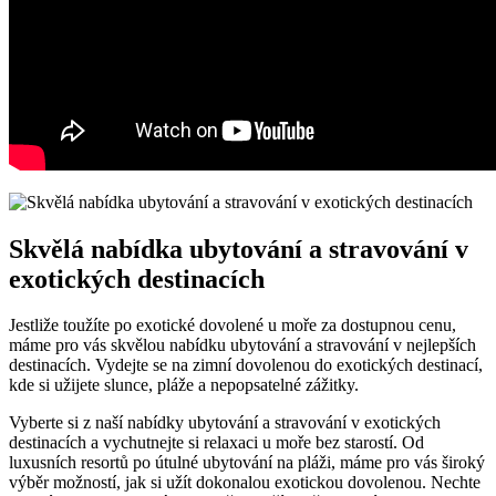
Skvělá nabídka ubytování⁤ a stravování v
exotických destinacích
Jestliže toužíte po exotické ⁢dovolené u ⁢moře ‌za dostupnou⁢ cenu,
máme pro vás skvělou ⁢nabídku ubytování‍ a ‌stravování v nejlepších
destinacích.​ Vydejte se na‌ zimní⁣ dovolenou do exotických​ destinací,
‍kde ‍si​ užijete slunce, pláže a nepopsatelné zážitky.
Vyberte si ​z naší⁢ nabídky ubytování ⁢a stravování⁣ v exotických
destinacích a vychutnejte si relaxaci u moře bez starostí.⁢ Od⁣
luxusních resortů po útulné ubytování na pláži, máme pro vás⁤ široký
⁣výběr možností, ​jak⁣ si⁤ užít‌ dokonalou ⁤exotickou dovolenou. Nechte