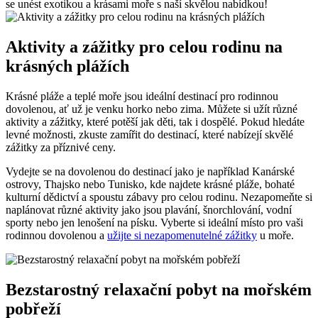
se‍ unést exotikou a krásami moře s naší skvělou nabídkou!
Aktivity a zážitky pro celou rodinu‌ na
krásných⁢ plážích
Krásné pláže a teplé ⁤moře ​jsou ideální destinací pro⁣ rodinnou
dovolenou, ať už je venku horko nebo ‌zima.⁤ Můžete ⁤si užít různé
aktivity a zážitky, které potěší⁢ jak děti, tak i dospělé. ⁤Pokud hledáte
levné možnosti,⁢ zkuste zamířit do destinací,‌ které nabízejí‌ skvělé
⁤zážitky ⁢za příznivé ceny.
Vydejte se na ⁢dovolenou‌ do destinací jako je například Kanárské
ostrovy, ‍Thajsko nebo Tunisko, ⁣kde najdete krásné pláže, bohaté
kulturní⁤ dědictví ‍a spoustu zábavy pro⁣ celou ​rodinu. Nezapomeňte si
naplánovat různé aktivity jako jsou plavání, šnorchlování,​ vodní
sporty ⁣nebo jen ⁤lenošení na písku. Vyberte si‍ ideální‍ místo ⁤pro vaši
rodinnou dovolenou a
užijte si nezapomenutelné zážitky
u moře.
Bezstarostný relaxační pobyt na mořském
⁣pobřeží