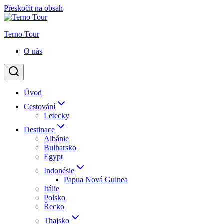
Přeskočit na obsah
Terno Tour
O nás
Úvod
Cestování
Letecky
Destinace
Albánie
Bulharsko
Egypt
Indonésie
Papua Nová Guinea
Itálie
Polsko
Řecko
Thajsko