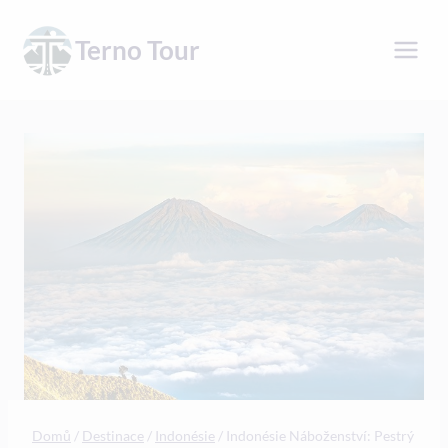
Přeskočit
na
Terno Tour
obsah
Domů
/
Destinace
/
Indonésie
/
Indonésie Náboženství: Pestrý