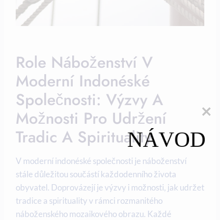
Role Náboženství V
Moderní Indonéské
Společnosti: Výzvy A
Možnosti Pro Udržení
Tradic A Spirituality
NÁVOD
V moderní indonéské společnosti je náboženství
stále důležitou součástí každodenního života
obyvatel. Doprovázejí je výzvy i možnosti, jak udržet
tradice a spirituality v rámci rozmanitého
náboženského mozaikového obrazu. Každé