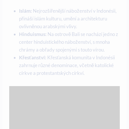
Islám:
Nejrozšířenější náboženství v Indonésii,
přináší islám kulturu, umění a architekturu
ovlivněnou arabskými vlivy.
Hinduismus:
Na ostrově Bali se nachází jedno z
center hinduistického náboženství, s mnoha
chrámy a obřady spojenými s touto vírou.
Křesťanství:
Křesťanská komunita v Indonésii
zahrnuje různé denominace, včetně katolické
církve a protestantských církví.