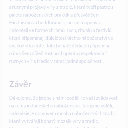
s různými projevy víry a tradic, které tvoří pestrou
paletu náboženských praktik a přesvědčení.
Hinduismus a buddhismus jsou zastoupeny v
Indonésii ve formě chrámů, soch, rituálů a festivlů,
které připomínají důležitost těchto náboženství ve
východní kultuře. Toto bohaté dědictví připomíná
nám všem důležitost pochopení a respektování
různých vír a tradic v rámci jedné společnosti.
Závěr
Děkujeme, že jste se s námi podělili o vaši zvědavost
na téma indonéského náboženství. Jak jsme viděli,
Indonésie je domovem mnoha náboženských tradic,
které vytvářejí bohatý mozaik víry a tradic.