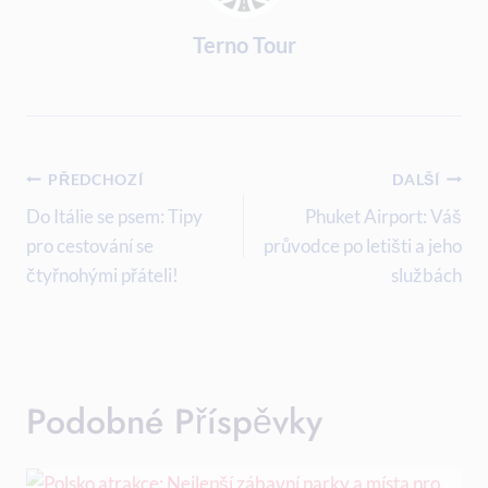
Terno Tour
Navigace
PŘEDCHOZÍ
DALŠÍ
Pro
Do Itálie se psem: Tipy
Phuket Airport: Váš
pro cestování se
průvodce po letišti a jeho
Příspěvek
čtyřnohými přáteli!
službách
Podobné Příspěvky