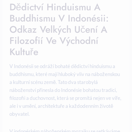
Dědictví Hinduismu A
Buddhismu V Indonésii:
Odkaz Velkých Učení A
Filozofií Ve Východní
Kultuře
V Indonésii se odráží bohaté dědictví hinduismu a
buddhismu, které mají hluboký vliv na náboženskou
a kulturní scénu země. Tato dva starobylá
náboženství přinesla do Indonésie bohatou tradici,
filozofii a duchovnost, která se promítá nejen ve víře,
ale i v umění, architektuře a každodenním životě
obyvatel.
V indonéském náboženském mozaiku se setkáváme