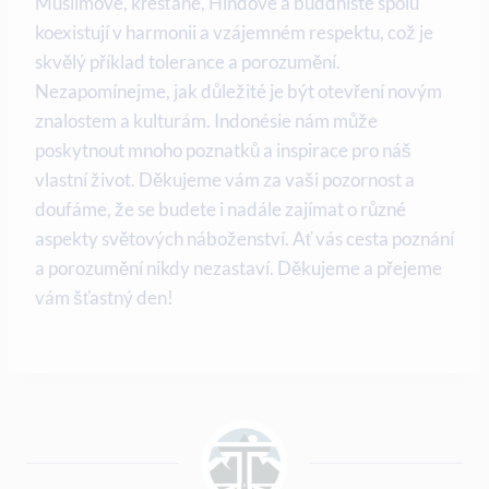
Muslimové, křesťané, Hindové a buddhisté spolu
koexistují v harmonii a vzájemném respektu, což je
skvělý příklad tolerance a porozumění.
Nezapomínejme, jak důležité je být otevření novým
znalostem a kulturám. Indonésie nám může
poskytnout mnoho poznatků a inspirace pro náš
vlastní život. Děkujeme vám za vaši pozornost a
doufáme, že se budete i nadále zajímat o různé
aspekty světových náboženství. Ať vás cesta poznání
a porozumění nikdy nezastaví. Děkujeme a přejeme
vám šťastný den!