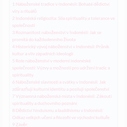
1
Náboženské tradice v Indonésii: Bohaté dědictví
víry a rituálů
2
Indonéská religiozita: Síla spirituality a tolerance ve
společnosti
3
Rozmanitost náboženství v Indonésii: Jak se
promítá do každodenního života
4
Historický vývoj náboženství v Indonésii: Průnik
kultur a vliv západních ideologií
5
Role náboženství v moderní indonéské
společnosti: Výzvy a možnosti pro udržení tradic a
spirituality
6
Náboženské slavnosti a svátky v Indonésii: Jak
zdůrazňují kulturní identitu a posilují společenství
7
Významná náboženská místa v Indonésii: Zákoutí
spirituality a duchovního poznání
8
Dědictví hinduismu a buddhismu v Indonésii:
Odkaz velkých učení a filozofií ve východní kultuře
9
Závěr