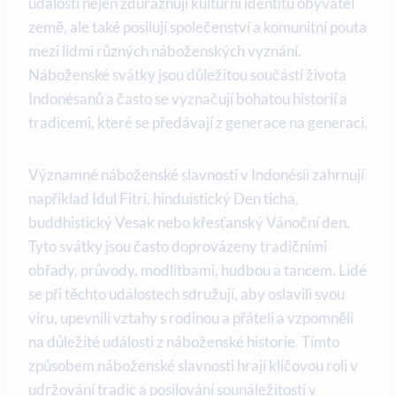
události nejen zdůrazňují kulturní identitu obyvatel
země, ale také posilují společenství a komunitní pouta
mezi lidmi různých náboženských vyznání.
Náboženské svátky jsou důležitou součástí života
Indonésanů a často se vyznačují bohatou historií a
tradicemi, které se předávají z generace na generaci.
Významné náboženské slavnosti v Indonésii zahrnují
například Idul Fitri, hinduistický Den ticha,
buddhistický Vesak nebo křesťanský Vánoční den.
Tyto svátky jsou často doprovázeny tradičními
obřady, průvody, modlitbami, hudbou a tancem. Lidé
se při těchto událostech sdružují, aby oslavili svou
víru, upevnili vztahy s rodinou a přáteli a vzpomněli
na důležité události z náboženské historie. Tímto
způsobem náboženské slavnosti hrají klíčovou roli v
udržování tradic a posilování sounáležitosti v