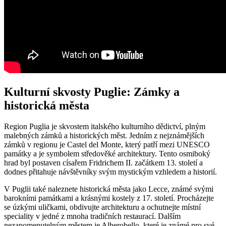
Kulturní skvosty Puglie: Zámky a
historická města
Region Puglia je skvostem italského kulturního dědictví, plným
malebných zámků a historických měst. Jedním z nejznámějších
zámků v regionu je Castel del Monte, který patří mezi UNESCO
památky a je symbolem středověké architektury. Tento osmiboký
hrad byl postaven císařem Fridrichem II. začátkem 13. století a
dodnes přitahuje návštěvníky svým mystickým vzhledem a historií.
V Puglii také naleznete historická města jako Lecce, známé svými
barokními památkami a krásnými kostely z 17. století. Procházejte
se úzkými uličkami, obdivujte architekturu a ochutnejte místní
speciality v jedné z mnoha tradičních restaurací. Dalším
nezapomenutelným městem je Alberobello, které je známé pro své