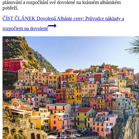
plánování a rozpočítání své dovolené na krásném albánském
pobřeží.
ČÍST ČLÁNEK
Dovolená Albánie ceny: Průvodce náklady a
rozpočtem na dovolené