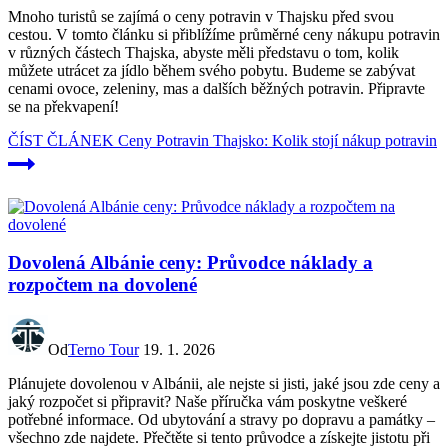
Mnoho turistů se zajímá o ceny potravin v Thajsku před svou
cestou. V tomto článku si přiblížíme průměrné ceny nákupu potravin
v různých částech Thajska, abyste měli představu o tom, kolik
můžete utrácet za jídlo během svého pobytu. Budeme se zabývat
cenami ovoce, zeleniny, mas a dalších běžných potravin. Připravte
se na překvapení!
ČÍST ČLÁNEK
Ceny Potravin Thajsko: Kolik stojí nákup potravin
Dovolená Albánie ceny: Průvodce náklady a
rozpočtem na dovolené
Od
Terno Tour
19. 1. 2026
Plánujete dovolenou v Albánii, ale nejste si jisti, jaké jsou zde ceny a
jaký rozpočet si připravit? Naše příručka vám poskytne veškeré
potřebné informace. Od ubytování a stravy po dopravu a památky –
všechno zde najdete. Přečtěte si tento průvodce a získejte jistotu při