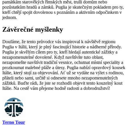
památkám starověkých římských měst, trulli domům nebo
pozůstatkům hradů a zámků. Puglia je skutečným pokladem pro ty,
kteří chtějí spojit dovolenou s poznáním a aktivním odpočinkem v
jednom.
Závěrečné myšlenky
Doufáme, že tento průvodce vás inspiroval k návštěvě regionu
Puglia v Itálii, který je plný fascinující historie a nádherné přírody.
Puglia je skvělým cílem pro ty, kteří hledají autentické zážitky a
nezapomenutelné dovolené. Když navštívíte tuto oblast,
nezapomeňte navštívit tradiční vesnice, ochutnat místní speciality a
prozkoumat malebné pláže a útesy. Puglia nabízí opravdový kousek
Itálie, který stojí za objevování. Ať už se vydáte na výlet s rodinou,
přáteli nebo sami, určitě si odnesete mnoho nezapomenutelných
zážitků. Buďte rádi, že jste se rozhodli objevit tento kouzelný kout
Itálie. Na cestě vám přejeme hodně radosti a dobrodružství!
Terno Tour