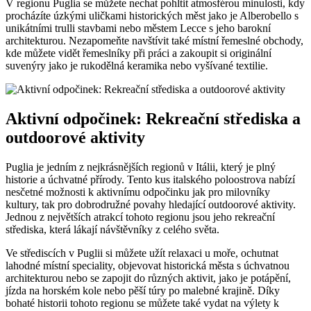
V regionu Puglia se můžete nechat pohltit atmosférou minulosti, kdy
procházíte úzkými uličkami historických měst jako je Alberobello s
unikátními trulli stavbami nebo městem Lecce s jeho barokní
architekturou. Nezapomeňte navštívit také místní řemeslné obchody,
kde můžete vidět řemeslníky při práci a zakoupit si originální
suvenýry jako je rukodělná keramika nebo vyšívané textilie.
Aktivní odpočinek: Rekreační střediska a
outdoorové aktivity
Puglia je jedním z nejkrásnějších regionů v Itálii, který je plný
historie a úchvatné přírody. Tento kus italského poloostrova nabízí
nesčetné možnosti k aktivnímu odpočinku jak pro milovníky
kultury, tak pro dobrodružné povahy hledající outdoorové aktivity.
Jednou z největších atrakcí tohoto regionu jsou jeho rekreační
střediska, která lákají návštěvníky z celého světa.
Ve střediscích v Puglii si můžete užít relaxaci u moře, ochutnat
lahodné místní speciality, objevovat historická města s úchvatnou
architekturou nebo se zapojit do různých aktivit, jako je potápění,
jízda na horském kole nebo pěší túry po malebné krajině. Díky
bohaté historii tohoto regionu se můžete také vydat na výlety k