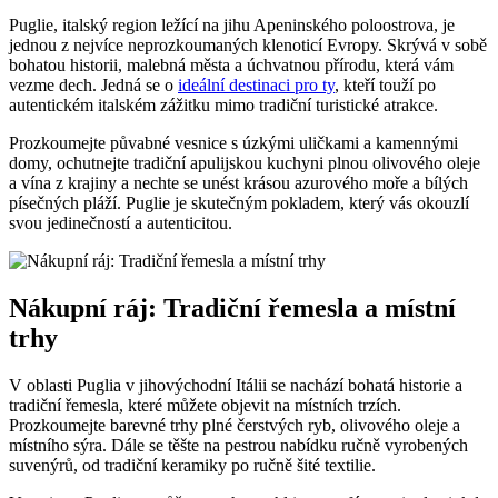
Puglie, italský region ležící na jihu Apeninského poloostrova, je
jednou z nejvíce neprozkoumaných klenoticí Evropy. Skrývá v sobě
bohatou historii, malebná města a úchvatnou přírodu, která vám
vezme dech. Jedná se o
ideální destinaci pro ty
, kteří touží po
autentickém italském zážitku mimo tradiční turistické atrakce.
Prozkoumejte půvabné vesnice s úzkými uličkami a kamennými
domy, ochutnejte tradiční apulijskou kuchyni plnou olivového oleje
a vína z krajiny a nechte se unést krásou azurového moře a bílých
písečných pláží. Puglie je skutečným pokladem, který vás okouzlí
svou jedinečností a autenticitou.
Nákupní ráj: Tradiční řemesla a místní
trhy
V oblasti Puglia v jihovýchodní Itálii se nachází bohatá historie a
tradiční řemesla, které můžete objevit na místních trzích.
Prozkoumejte barevné trhy plné čerstvých ryb, olivového oleje a
místního sýra. Dále se těšte na pestrou nabídku ručně vyrobených
suvenýrů, od tradiční keramiky po ručně šité textilie.