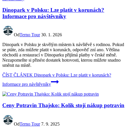
Dinopark v Polsku: Lze platit v korunách?
Informace pro návštěvníky
Od
Terno Tour
30. 1. 2026
Dinopark v Polsku je skvělým místem k návštěvě s rodinou. Pokud
se ptáte, zda můžete platit v korunách, odpověď zní ano. Většina
obchodů a restaurací v Dinoparku přijímá platby v české měně.
Nezapomeňte si přinést dostatek hotovosti, kterou můžete snadno
směnit na místě.
ČÍST ČLÁNEK
Dinopark v Polsku: Lze platit v korunách?
Informace pro návštěvníky
Ceny Potravin Thajsko: Kolik stojí nákup potravin
Od
Terno Tour
7. 9. 2025