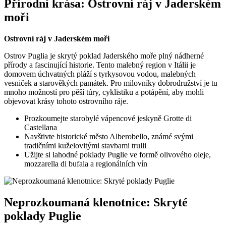
Přírodní krása: Ostrovní ráj v Jaderském
moři
Ostrovní ráj v Jaderském moři
Ostrov Puglia je skrytý poklad Jaderského moře plný nádherné
přírody a fascinující historie. Tento malebný region v Itálii je
domovem úchvatných pláží s tyrkysovou vodou, malebných
vesniček a starověkých památek. Pro milovníky dobrodružství je tu
mnoho možností pro pěší túry, cyklistiku a potápění, aby mohli
objevovat krásy tohoto ostrovního ráje.
Prozkoumejte starobylé vápencové jeskyně Grotte di
Castellana
Navštivte historické město Alberobello, známé svými
tradičními kuželovitými stavbami trulli
Užijte si lahodné poklady Puglie ve formě olivového oleje,
mozzarella di bufala a regionálních vín
Neprozkoumaná klenotnice: Skryté
poklady Puglie