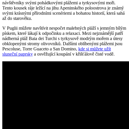
návštěvníky svými pohádkovými plážemi a tyrkysovými moři.
Tento kousek ráje ležící na jihu Apeninského poloostrova je známý
svými krásnými přírodními scenériemi a bohatou historií, která sahá
až do starověku.
V Puglii můžete navštívit nespočet malebných pláží s jemným bílým
pískem, které lákají k odpočinku a relaxaci. Mezi nejznámější patří
nádherná pláž Baia dei Turchi s tyrkysově modrým mořem a útesy
obklopenými stromy olivovníků. Dalšími oblíbenými plážemi jsou
Pescoluse, Torre Guaceto a San Domino,
kde si můžete užít
sluneční paprsky
a osvěžující koupání v křišťálově čisté vodě.