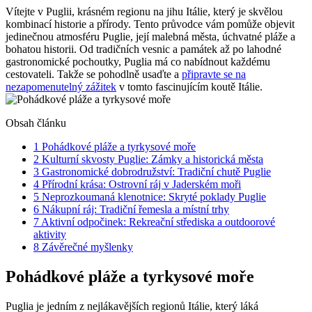
Vítejte v Puglii, krásném regionu na jihu Itálie, který je skvělou
kombinací historie a přírody. Tento průvodce vám pomůže objevit
jedinečnou atmosféru Puglie, její malebná města, úchvatné pláže a
bohatou historii. Od tradičních vesnic a památek až po lahodné
gastronomické pochoutky, Puglia má co nabídnout každému
cestovateli. Takže se pohodlně usaďte a
připravte se na
nezapomenutelný zážitek
v tomto fascinujícím koutě Itálie.
Obsah článku
1
Pohádkové pláže a tyrkysové moře
2
Kulturní skvosty Puglie: Zámky a historická města
3
Gastronomické dobrodružství: Tradiční chutě Puglie
4
Přírodní krása: Ostrovní ráj v Jaderském moři
5
Neprozkoumaná klenotnice: Skryté poklady Puglie
6
Nákupní ráj: Tradiční řemesla a místní trhy
7
Aktivní odpočinek: Rekreační střediska a outdoorové
aktivity
8
Závěrečné myšlenky
Pohádkové pláže a tyrkysové moře
Puglia je jedním z nejlákavějších regionů Itálie, který láká