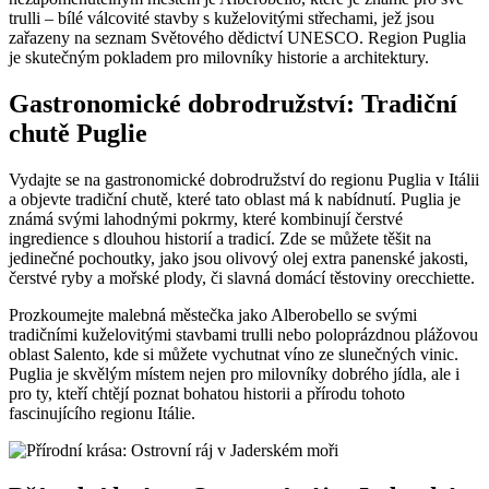
trulli – bílé válcovité stavby s kuželovitými střechami, jež jsou
zařazeny na seznam Světového dědictví UNESCO. Region Puglia
je skutečným pokladem pro milovníky historie a architektury.
Gastronomické dobrodružství: Tradiční
chutě Puglie
Vydajte se na gastronomické dobrodružství do regionu Puglia v Itálii
a objevte tradiční chutě, které tato oblast má k nabídnutí. Puglia je
známá svými lahodnými pokrmy, které kombinují čerstvé
ingredience s dlouhou historií a tradicí. Zde se můžete těšit na
jedinečné pochoutky, jako jsou olivový olej extra panenské jakosti,
čerstvé ryby a mořské plody, či slavná domácí těstoviny orecchiette.
Prozkoumejte malebná městečka jako Alberobello se svými
tradičními kuželovitými stavbami trulli nebo poloprázdnou plážovou
oblast Salento, kde si můžete vychutnat víno ze slunečných vinic.
Puglia je skvělým místem nejen pro milovníky dobrého jídla, ale i
pro ty, kteří chtějí poznat bohatou historii a přírodu tohoto
fascinujícího regionu Itálie.