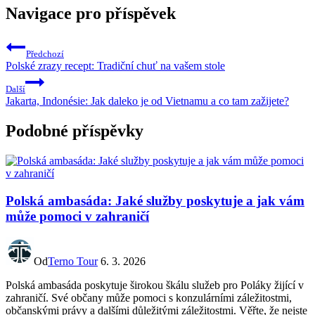
Navigace pro příspěvek
Předchozí
Polské zrazy recept: Tradiční chuť na vašem stole
Další
Jakarta, Indonésie: Jak daleko je od Vietnamu a co tam zažijete?
Podobné příspěvky
Polská ambasáda: Jaké služby poskytuje a jak vám
může pomoci v zahraničí
Od
Terno Tour
6. 3. 2026
Polská ambasáda poskytuje širokou škálu služeb pro Poláky žijící v
zahraničí. Své občany může pomoci s konzulárními záležitostmi,
občanskými právy a dalšími důležitými záležitostmi. Věřte, že nejste