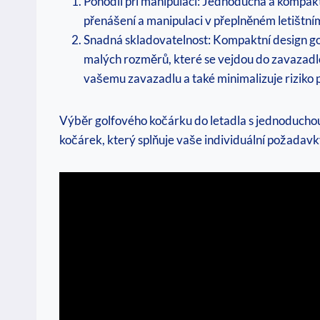
Pohodlí při manipulaci: Jednoduchá a kompak
přenášení a manipulaci v přeplněném letištní
Snadná skladovatelnost: Kompaktní design g
malých rozměrů, které se vejdou do zavazadl
vašemu zavazadlu a také minimalizuje riziko
Výběr golfového kočárku do letadla s jednoduchou 
kočárek, který splňuje vaše individuální požadav