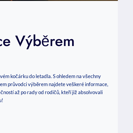
dce Výběrem
lfovém kočárku do letadla. S ohledem na všechny
našem průvodci výběrem najdete veškeré informace,
ostí až po rady od rodičů, kteří již absolvovali
u!