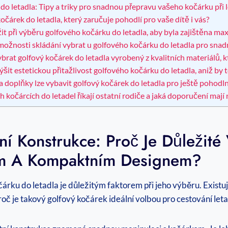
 letadla: Tipy a triky pro snadnou přepravu vašeho kočárku při 
kočárek do letadla, který zaručuje pohodlí pro vaše dítě i vás?
it při výběru golfového kočárku do letadla, aby byla zajištěna m
 možnosti skládání vybrat u golfového kočárku do letadla pro sna
vybrat golfový kočárek do letadla vyrobený z kvalitních materiálů,
šit estetickou přitažlivost golfového kočárku do letadla, aniž by 
 a doplňky lze vybavit golfový kočárek do letadla pro ještě pohodl
 kočárcích do letadel říkají ostatní rodiče a jaká doporučení mají
í Konstrukce: Proč Je Důležité
ým A Kompaktním Designem?
ku do letadla je důležitým faktorem při jeho výběru. Existuj
oč je takový golfový kočárek ideální volbou pro cestování let