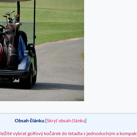
Obsah článku
[
Skryť obsah článku
]
ležité vybrat golfový kočárek do letadla s jednoduchým a kompa