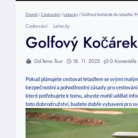
Domů
/
Cestování
/
Letecky
/
Golfový kočárek do letadla:
Cestování
·
Letecky
Golfový Kočárek
Od
Terno Tour
18. 11. 2025
0 Komentáře
Pokud plánujete cestovat letadlem se svými malými
bezpečnostní a pohodlnostní zásady pro cestování
které potřebujete k tomu, abyste mohli udělat info
toto dobrodružství, budete dobře vybaveni pro sv