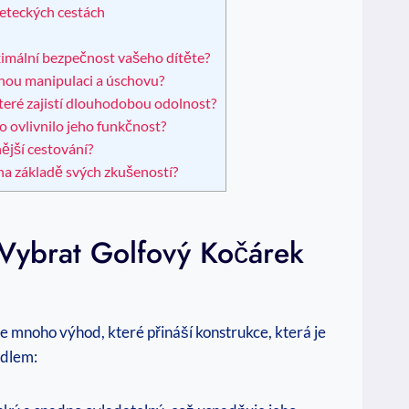
leteckých cestách
aximální bezpečnost vašeho dítěte?
dnou manipulaci a úschovu?
 které zajistí dlouhodobou odolnost?
to ovlivnilo jeho funkčnost?
nější cestování?
 na základě svých zkušeností?
 Vybrat Golfový Kočárek
e mnoho výhod, které přináší konstrukce, která je
adlem: