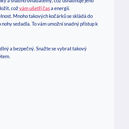
ký a snadno ovladatelný, což usnadňuje jeho
ložit, což
vám ušetří čas
a energii.
lnost. Mnoho takových kočárků se skládá do
 nohy sedadla. To vám umožní snadný přístup k
odlný a bezpečný. Snažte se vybrat takový
ětem.