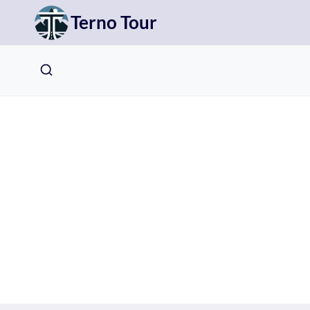
Přeskočit
Terno Tour
na
obsah