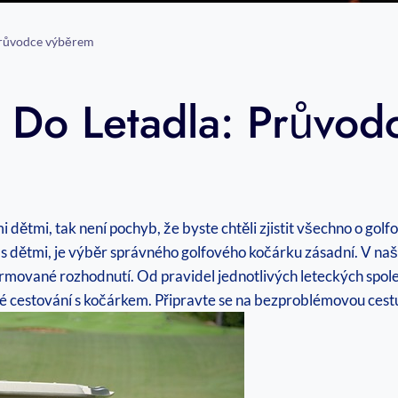
 Průvodce výběrem
 Do Letadla: Průvo
 dětmi, tak není pochyb, že byste chtěli zjistit všechno o go
 s dětmi, je výběr správného golfového kočárku zásadní. V 
rmované rozhodnutí. Od pravidel jednotlivých leteckých společn
é cestování s kočárkem. Připravte se na bezproblémovou cest