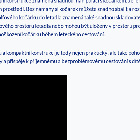
tní konstrukce znamená snadnou manipulaci s kočárkem. Je leh
m prostředí. Bez námahy si kočárek můžete snadno sbalit a roz
olfového kočárku do letadla znamená také snadnou skladovate
ového prostoru letadla nebo mohou být uloženy v prostoru pro
 poškození kočárku během leteckého cestování.
a kompaktní konstrukcí je tedy nejen praktický, ale také poh
ky a přispěje k příjemnému a bezproblémovému cestování s dít