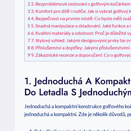
2
2. Bezproblémové cestování s golfovým kočárkem do
3
3. Komfort pro dítě i rodiče: Jak si vybrat golfový 
4
4. Bezpečnost na prvním místě: Co byste měli zváž
5
5. Snadná manipulace a skladování: Jaké funkce a
6
6. Kvalitní materiály a odolnost: Proč je důležité 
7
7. Stylový vzhled: Jakými designovými prvky lze zvý
8
8. Příslušenství a doplňky: Jakými příslušenstvími
9
9. Zákaznické recenze a doporučení: Co o golfových
1. Jednoduchá A Kompaktn
Do Letadla S Jednoduch
Jednoduchá a kompaktní konstrukce golfového kočár
jednoduchá a kompaktní. Zde je několik důvodů, pr