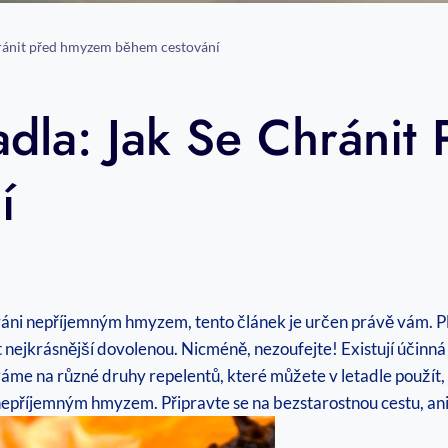
chránit před hmyzem během cestování
adla: Jak Se Chráni
í
váni nepříjemným hmyzem, tento článek je určen právě vám. Pl
nejkrásnější dovolenou. Nicméně, nezoufejte! Existují účinná
me na různé druhy repelentů, které můžete v letadle použít, 
 nepříjemným hmyzem. Připravte se na bezstarostnou cestu, an