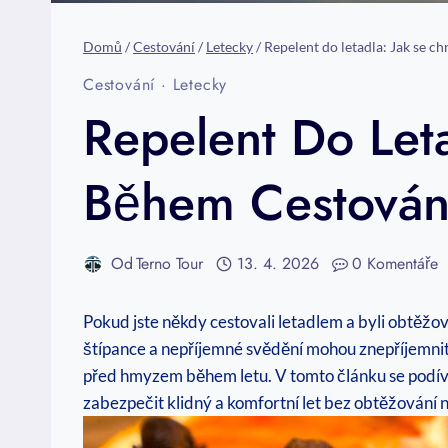
Domů
/
Cestování
/
Letecky
/
Repelent do letadla: Jak se 
Cestování
·
Letecky
Repelent Do Let
Během Cestován
Od
Terno Tour
13. 4. 2026
0 Komentáře
Pokud jste někdy cestovali letadlem a byli obtěžo
štípance a nepříjemné svědění mohou znepříjemnit 
před hmyzem během letu. V tomto článku se podívá
zabezpečit klidný a komfortní let bez obtěžování