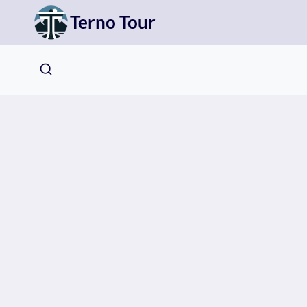
Přeskočit
Terno Tour
na
obsah