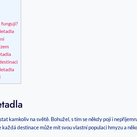
 fungují?
letadla
ní
myzem
etadla
destinaci
letadla
í
tadla
stat kamkoliv na světě. Bohužel, s tím se někdy pojí i nepříjem
že každá destinace může mít svou vlastní populaci hmyzu a něk