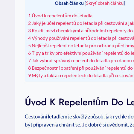
Obsah článku
[
Skryť obsah článku
]
1
Úvod k repelentům do letadla
2
Jaký je účel repelentů do letadla při cestování a jak
3
Rozdíl mezi chemickými a přírodními repelenty do 
4
Výhody používání repelentů do letadla při cestová
5
Nejlepší repelent do letadla pro ochranu před h
6
Tipy a triky pro efektivní používání repelentů do l
7
Jak vybrat správný repelent do letadla pro danou 
8
Bezpečnostní opatření při používání repelentů do 
9
Mýty a fakta o repelentech do letadla při cestován
Úvod K Repelentům Do Le
Cestování letadlem je skvělý způsob, jak rychle do
být připraven a chránit se. Je dobré si uvědomit, 