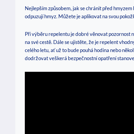
Nejlepším způsobem, jak se chránit před hmyzem bě
odpuzují hmyz. Můžete je aplikovat na svou pokožk
Při výběru repelentu je dobré věnovat pozornost 
na své cestě. Dále se ujistěte, že je repelent vhodn
celého letu, ať už to bude pouhá hodina nebo někol
dodržovat veškerá bezpečnostní opatření stanoven