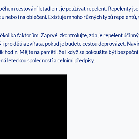
hem cestování letadlem, je používat repelent. Repelenty jsou s
u nebo i na oblečení. Existuje mnoho různých typů repelentů, 
několika faktorům. Zaprvé, zkontrolujte, zda je repelent úči
ý i pro děti a zvířata, pokud je budete cestou doprovázet. Navíc
ik hodin. Mějte na paměti, že i když se pokoušíte být bezpeční
á leteckou společností a celními předpisy.