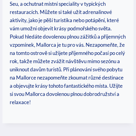
Seu, a ochutnat ‌místní speciality v typických
restauracích. Můžete si také užít adrenalinové
aktivity, jako je pěší turistika ⁤nebo potápění,⁢ které
vám umožní objevit ‍krásy podmořského světa.
Pokud hledáte ⁣dovolenou plnou ⁤zážitků a ‍příjemných
⁢vzpomínek, Mallorca ‌je​ tu pro ⁤vás. Nezapomeňte, že
na tomto ostrově si užijete příjemného počasí ⁤po celý
rok, ‍takže ‍můžete zvážit ​návštěvu mimo sezónu a
uniknout ⁣davům​ turistů. Při ​plánování ‍svého pobytu
na Mallorce ⁢nezapomeňte zkoumat různé destinace
a objevujte krásy‌ tohoto fantastického místa. Užijte
si svou Mallorca⁢ dovolenou plnou dobrodružství a⁤
relaxace!‌