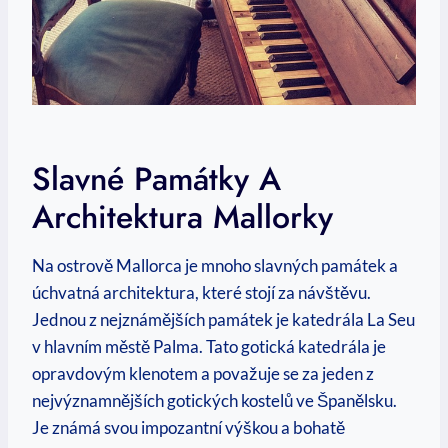
Slavné ⁣památky A
Architektura⁢ Mallorky
Na ostrově Mallorca je mnoho slavných ⁢památek a
úchvatná architektura, které stojí za návštěvu.
Jednou z nejznámějších ​památek ⁢je katedrála La Seu
v⁤ hlavním městě ⁣Palma. Tato gotická ⁣katedrála je
opravdovým klenotem a považuje‍ se za jeden⁢ z
nejvýznamnějších gotických ​kostelů ve Španělsku.
Je známá svou⁤ impozantní​ výškou ‌a bohatě