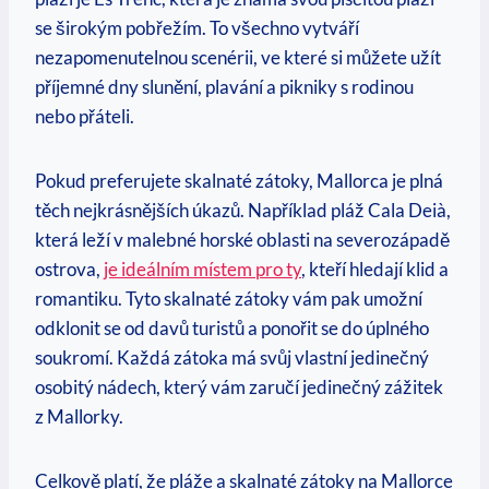
se ⁢širokým pobřežím. To všechno vytváří
nezapomenutelnou scenérii, ve které ‍si ‍můžete užít
příjemné dny ⁢slunění, ​plavání a pikniky s rodinou
nebo přáteli.
Pokud preferujete skalnaté zátoky, Mallorca je plná⁤
těch nejkrásnějších úkazů.​ Například pláž Cala ⁤Deià,
která leží v⁤ malebné horské oblasti ⁣na severozápadě
ostrova,
je ideálním ⁤místem pro ty
, kteří hledají klid ‍a
romantiku. Tyto skalnaté zátoky ​vám pak umožní
⁤odklonit se od⁣ davů turistů‌ a ponořit se do ​úplného‌
soukromí. Každá zátoka má ⁢svůj vlastní ⁢jedinečný
osobitý nádech, který vám zaručí jedinečný zážitek⁢
z Mallorky.
Celkově platí, že pláže a⁤ skalnaté zátoky na Mallorce⁤