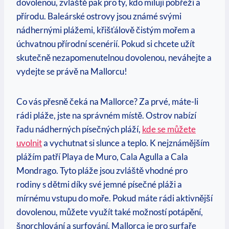
dovolenou, zvláště pak pro ty, kdo ⁢milují ⁢pobřeží a‍
přírodu. Baleárské⁣ ostrovy jsou známé svými
nádhernými plážemi, křišťálově čistým mořem a
úchvatnou přírodní⁢ scenérií. Pokud si⁣ chcete užít
skutečně nezapomenutelnou dovolenou, neváhejte a
vydejte se právě ⁤na Mallorcu!
Co vás‍ přesně‌ čeká na Mallorce? Za prvé, máte-li
rádi pláže, jste na správném⁣ místě. Ostrov ‍nabízí
řadu nádherných písečných pláží,⁣
kde se můžete
⁢uvolnit
a ⁢vychutnat ‍si slunce a teplo. ⁣K nejznámějším
⁣plážím patří Playa ⁤de Muro, Cala ​Agulla a⁣ Cala
Mondrago. Tyto pláže jsou zvláště vhodné ‍pro
rodiny⁣ s dětmi ‍díky své jemné ⁤písečné pláži a
mírnému vstupu do⁤ moře.⁤ Pokud máte rádi aktivnější
dovolenou, ​můžete ​využít také možností potápění,
šnorchlování a surfování.⁣ Mallorca je ‍pro surfaře