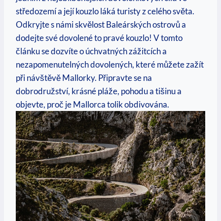
středozemí a její kouzlo láká‍ turisty z‌ celého světa.
Odkryjte s námi skvělost ⁤Baleárských ostrovů a
dodejte své dovolené to pravé ‌kouzlo! ⁣V tomto
článku se dozvíte⁤ o úchvatných zážitcích a
nezapomenutelných dovolených, které můžete zažít
při návštěvě ‍Mallorky. Připravte se na
dobrodružství, krásné pláže, ⁤pohodu a ⁤tišinu‌ a ​
objevte, proč je Mallorca⁢ tolik ​obdivována.