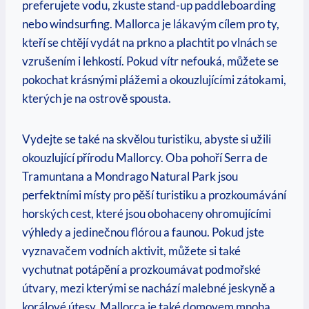
preferujete ‌vodu, zkuste stand-up⁣ paddleboarding
‍nebo windsurfing. Mallorca je ​lákavým cílem pro ty,
kteří se chtějí vydát na prkno a plachtit po vlnách⁤ se
vzrušením i lehkostí. Pokud vítr nefouká, můžete se
‌pokochat krásnými plážemi a okouzlujícími zátokami,⁤
kterých je na ostrově spousta.
Vydejte se také na skvělou turistiku, abyste si‌ užili
okouzlující přírodu Mallorcy. Oba pohoří ​Serra de‍
Tramuntana a ‍Mondrago⁣ Natural Park jsou
perfektními místy ‌pro pěší turistiku‍ a prozkoumávání
horských​ cest, které jsou obohaceny ohromujícími
výhledy ‍a⁤ jedinečnou flórou a faunou. Pokud jste
vyznavačem vodních⁣ aktivit, můžete si ‌také
vychutnat potápění a prozkoumávat podmořské
útvary, mezi kterými se nachází malebné jeskyně​ a
korálové​ útesy.‍ Mallorca je také domovem mnoha