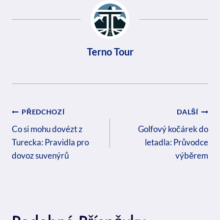
Terno Tour
Navigace
PŘEDCHOZÍ
DALŠÍ
Pro
Co si mohu dovézt z
Golfový kočárek do
Turecka: Pravidla pro
letadla: Průvodce
Příspěvek
dovoz suvenýrů
výběrem