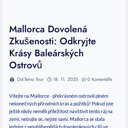
Mallorca Dovolená
Zkušenosti: Odkryjte
Krásy Baleárských
Ostrovů
Od
Terno Tour
18. 11. 2025
0 Komentáře
Vítejte na Mallorce -⁣ překrásném ostrově plném
nekonečných přírodních krás a požitků! Pokud jste
ještě nikdy neměli příležitost navštívit tento ráj na
zemi, nebojte se, nejste sami. Mallorca se stala
jedním​ z⁤ nejoblíbenějších dovolenkových ‍cílů ⁤ve