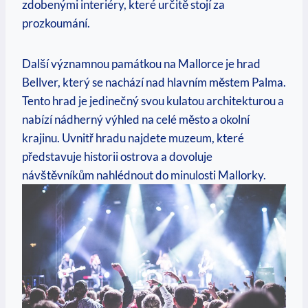
⁤zdobenými interiéry, které určitě stojí za⁤
prozkoumání.
Další významnou památkou na Mallorce je hrad
Bellver, který se nachází nad hlavním městem Palma.
Tento hrad je jedinečný svou kulatou architekturou a​
nabízí nádherný výhled na ⁢celé ⁤město a ⁢okolní
krajinu.⁤ Uvnitř hradu najdete muzeum, ⁤které
představuje historii ostrova ⁣a dovoluje‍
návštěvníkům nahlédnout ⁤do ⁤minulosti⁢ Mallorky.