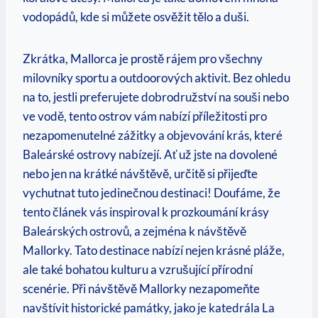
vodopádů, kde⁢ si můžete osvěžit tělo a duši.
Zkrátka, Mallorca je prostě rájem ‍pro ‌všechny
milovníky sportu ⁢a outdoorových aktivit. Bez ohledu⁣
na⁣ to, jestli preferujete⁣ dobrodružství na souši⁣ nebo
ve ⁤vodě, tento ostrov vám nabízí​ příležitosti ⁣pro
nezapomenutelné zážitky⁢ a objevování⁢ krás, ‍které
Baleárské ostrovy nabízejí. Ať už jste na dovolené⁢
nebo jen na ⁢krátké návštěvě, ​určitě si⁣ přijeďte
vychutnat ‌tuto jedinečnou ‍destinaci! Doufáme, že
tento článek ​vás inspiroval ‍k prozkoumání krásy⁤
Baleárských ostrovů, a⁤ zejména k návštěvě
Mallorky. Tato destinace ⁢nabízí nejen krásné pláže,
ale také bohatou kulturu‍ a​ vzrušující přírodní
scenérie. Při návštěvě Mallorky nezapomeňte
navštívit historické památky, jako je katedrála La‌