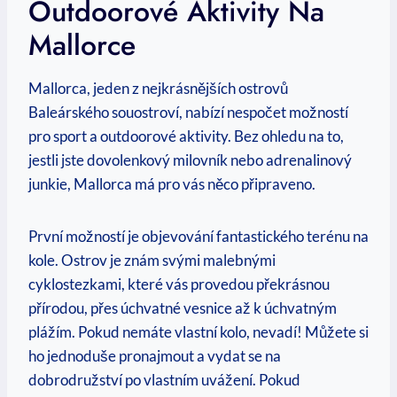
Outdoorové Aktivity ‌na
⁢Mallorce
Mallorca, jeden z nejkrásnějších ostrovů⁤
Baleárského souostroví, nabízí⁢ nespočet možností
pro sport ‌a outdoorové aktivity.‍ Bez ohledu na to,
⁤jestli jste dovolenkový milovník nebo adrenalinový
junkie, Mallorca má pro vás něco‌ připraveno.
První možností ⁢je objevování ‌fantastického terénu na
kole. Ostrov je ⁤znám svými malebnými
cyklostezkami, které vás ‍provedou ⁢překrásnou
přírodou,⁣ přes úchvatné vesnice až⁣ k ⁣úchvatným
plážím. Pokud nemáte vlastní kolo, nevadí! Můžete⁢ si
ho jednoduše pronajmout a vydat se na
dobrodružství po vlastním⁢ uvážení. Pokud