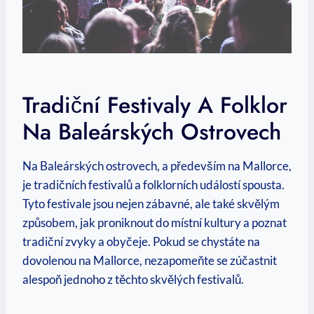
Tradiční Festivaly A Folklor
Na ‍Baleárských Ostrovech
Na Baleárských ostrovech,⁢ a⁢ především⁤ na Mallorce,
je tradičních festivalů a folklorních událostí⁣ spousta.⁣
Tyto festivale jsou nejen zábavné, ale také skvělým‍
způsobem, jak proniknout do místní kultury a poznat
⁣tradiční ‌zvyky a obyčeje. Pokud se⁣ chystáte ‍na
dovolenou na⁣ Mallorce, nezapomeňte se ⁤zúčastnit
alespoň jednoho z​ těchto skvělých festivalů.