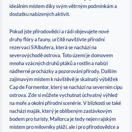
ideálním ‍místem ⁤díky svým větrným‍ podmínkám a
dostatku nabízených aktivit.
Pokud jste ⁢přírodovědci ‌a‍ rádi ​objevujete nové
druhy flóry a fauny, určitě navštivte přírodní
rezervaci S’Albufera, která se nachází na
severovýchodě ostrova. Toto území⁤ je domovem
‌mnoha vzácných ⁤druhů⁤ ptáků a rostlin a nabízí
nádherné procházky a pozorování přírody.‌ Dalším
zajímavým místem​ k návštěvě je skalnatý výběžek
Cap ‌de Formentor, který ​se ‍nachází na severním ⁤cípu
ostrova. Zde si můžete ⁤vychutnat úchvatný výhled
na moře a okolní přírodní⁣ scenérie. V blízkosti se ⁢také
nachází maják, který je oblíbeným zastávkovým
bodem pro turisty. Mallorca je tedy nejen rajským
místem ​pro milovníky pláží, ale⁢ i pro přírodovědce a