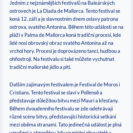
Jedním z nejznámějších festivalů na Baleárských
ostrovech je ‌La Diada ⁣de​ Mallorca. Tento festival se
koná 12. září⁤ a je slavnostním dnem oslavy patrona
ostrova, svatého Antonína. Během této události se ⁣na
pláži v Palma de Mallorca‍ koná tradiční​ procesí, kde
lidé nosí obrovský obraz svatého Antonína až na
‍vrchol hory. ‌Procesí je doprovázeno⁤ tanci, hudbou ⁢a
ohňostroji. ​Na festivalu si‌ také můžete ‍vychutnat
tradiční mallorské jídlo a pití.
Dalším zajímavým festivalem je Festival​ de ‌Moros i
Cristians. Tento festival ​se slaví v Pollensě a
představuje důležitou bitvu mezi Mauri a křesťany.
Během dvoudenního festivalu se zde odehrávají
různé‍ scény bitvy, představující historická​ setkání
mezi​ oběma stranami. ‍Tato jedinečná událost je ⁣plná ​
vzrušení a atmosféry, kdy se místní obyvatelé a