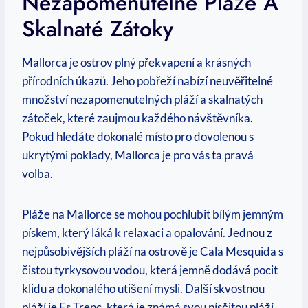
Nezapomenutelné‌ Pláže⁣ A
Skalnaté​ Zátoky
Mallorca je ostrov plný překvapení⁢ a⁤ krásných
⁣přírodních úkazů. Jeho pobřeží nabízí neuvěřitelné
množství nezapomenutelných pláží a ‍skalnatých
zátoček, které zaujmou ​každého návštěvníka.
Pokud hledáte​ dokonalé místo pro dovolenou s
ukrytými poklady, Mallorca je pro vás ta pravá
volba.
Pláže⁣ na Mallorce se mohou⁣ pochlubit‍ bílým jemným
pískem, který láká k relaxaci a ​opalování. Jednou​ z⁤
nejpůsobivějších pláží na ostrově je‍ Cala⁢ Mesquida s⁢
čistou tyrkysovou vodou, která⁤ jemně dodává⁣ pocit
klidu a dokonalého utišení mysli. Další ‌skvostnou
pláží⁢ je Es Trenc, ⁤která ⁢je⁤ známá svou písčitou pláží