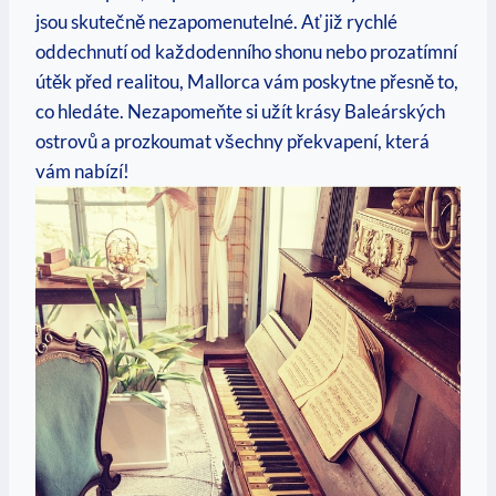
jsou skutečně nezapomenutelné. Ať již​ rychlé
‍oddechnutí od každodenního‍ shonu nebo prozatímní
útěk před realitou, Mallorca vám poskytne přesně to,
co hledáte. Nezapomeňte ⁣si užít krásy Baleárských
ostrovů a prozkoumat všechny‍ překvapení, která
‍vám nabízí!