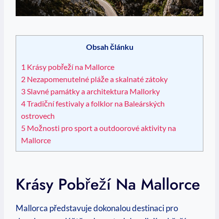
Obsah článku
1
Krásy pobřeží na Mallorce
2
Nezapomenutelné‌ pláže⁣ a skalnaté​ zátoky
3
Slavné ⁣památky a architektura⁢ Mallorky
4
Tradiční festivaly a folklor na ‍Baleárských
ostrovech
5
Možnosti ⁢pro sport a outdoorové aktivity ‌na
⁢Mallorce
Krásy Pobřeží Na Mallorce
Mallorca představuje dokonalou destinaci pro