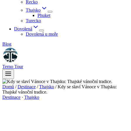
Řecko
Thajsko
Phuket
Turecko
Dovolená
Dovolená u moře
Blog
Terno Tour
Domů
/
Destinace
/
Thajsko
/
Kdy se slaví Vánoce v Thajsku:
Thajské vánoční tradice.
Destinace
·
Thajsko