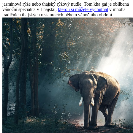
jasmínová rýže nebo thajský rýžový nudle. Tom kha gai je oblíbená
vánoční specialita v Thajsku,
kterou si můžete vychutnat
v mnoha
tradičních thajských restauracích během vánočního období.