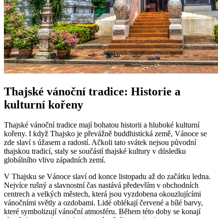
Thajské vánoční tradice: Historie a
kulturní kořeny
Thajské vánoční tradice mají bohatou historii a hluboké kulturní
kořeny. I když Thajsko je převážně buddhistická země, Vánoce se
zde slaví s úžasem a radostí. Ačkoli tato svátek nejsou původní
thajskou tradicí, staly se součástí thajské kultury v důsledku
globálního vlivu západních zemí.
V Thajsku se Vánoce slaví od konce listopadu až do začátku ledna.
Nejvíce rušný a slavnostní čas nastává především v obchodních
centrech a velkých městech, která jsou vyzdobena okouzlujícími
vánočními světly a ozdobami. Lidé oblékají červené a bílé barvy,
které symbolizují vánoční atmosféru. Během této doby se konají