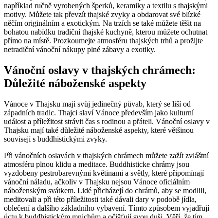
například ručně vyrobených šperků, keramiky a textilu s thajskými
motivy. Můžete tak převzít thajské zvyky a obdarovat své blízké
něčím originálním a exotickým. Na trzích se také můžete těšit na
bohatou nabídku tradiční thajské kuchyně, kterou můžete ochutnat
přímo na místě. Prozkoumejte atmosféru thajských trhů a prožijte
netradiční vánoční nákupy plné zábavy a exotiky.
Vánoční oslavy v thajských chrámech:
Důležité náboženské aspekty
Vánoce v Thajsku mají svůj jedinečný půvab, který se liší od
západních tradic. Thajci slaví Vánoce především jako kulturní
událost a příležitost strávit čas s rodinou a přáteli. Vánoční oslavy v
Thajsku mají také důležité náboženské aspekty, které většinou
souvisejí s buddhistickými zvyky.
Při vánočních oslavách v thajských chrámech můžete zažít zvláštní
atmosféru plnou klidu a meditace. Buddhisticke chrámy jsou
vyzdobeny pestrobarevnými květinami a světly, které připomínají
vánoční náladu, ačkoliv v Thajsku nejsou Vánoce oficiálním
náboženským svátkem. Lidé přicházejí do chrámů, aby se modlili,
meditovali a při této příležitosti také dávali dary v podobě jídla,
oblečení a dalšího základního vybavení. Tímto způsobem vyjadřují
úctu k buddhistickým mnichům a očišťují svou duši. Věří, že tím