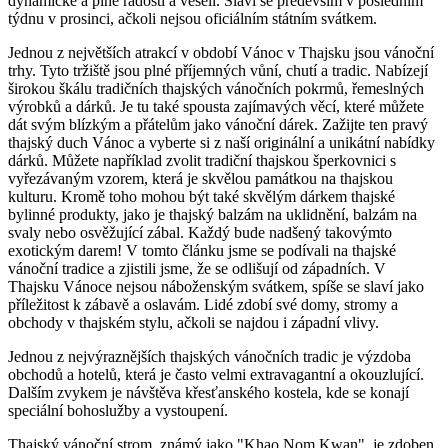
dynamické a plné radosti a veselí. Slaví se především v posledním
týdnu v prosinci, ačkoli nejsou oficiálním státním svátkem.
Jednou z největších atrakcí v období Vánoc v Thajsku jsou vánoční
trhy. Tyto tržiště jsou plné příjemných vůní, chutí a tradic. Nabízejí
širokou škálu tradičních thajských vánočních pokrmů, řemeslných
výrobků a dárků. Je tu také spousta zajímavých věcí, které můžete
dát svým blízkým a přátelům jako vánoční dárek. Zažijte ten pravý
thajský duch Vánoc a vyberte si z naší originální a unikátní nabídky
dárků. Můžete například zvolit tradiční thajskou šperkovnici s
vyřezávaným vzorem, která je skvělou památkou na thajskou
kulturu. Kromě toho mohou být také skvělým dárkem thajské
bylinné produkty, jako je thajský balzám na uklidnění, balzám na
svaly nebo osvěžující zábal. Každý bude nadšený takovýmto
exotickým darem! V tomto článku jsme se podívali na thajské
vánoční tradice a zjistili jsme, že se odlišují od západních. V
Thajsku Vánoce nejsou náboženským svátkem, spíše se slaví jako
příležitost k zábavě a oslavám. Lidé zdobí své domy, stromy a
obchody v thajském stylu, ačkoli se najdou i západní vlivy.
Jednou z nejvýraznějších thajských vánočních tradic je výzdoba
obchodů a hotelů, která je často velmi extravagantní a okouzlující.
Dalším zvykem je návštěva křesťanského kostela, kde se konají
speciální bohoslužby a vystoupení.
Thajský vánoční strom, známý jako "Khao Nom Kwan", je zdoben