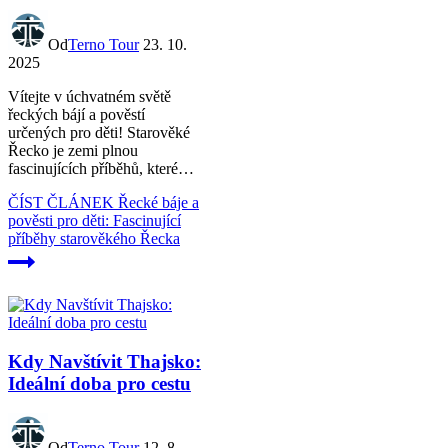
Od
Terno Tour
23. 10.
2025
Vítejte v úchvatném světě
řeckých bájí a pověstí
určených pro děti! Starověké
Řecko je zemi plnou
fascinujících příběhů, které…
ČÍST ČLÁNEK
Řecké báje a
pověsti pro děti: Fascinující
příběhy starověkého Řecka
Kdy Navštívit Thajsko:
Ideální doba pro cestu
Od
Terno Tour
12. 8.