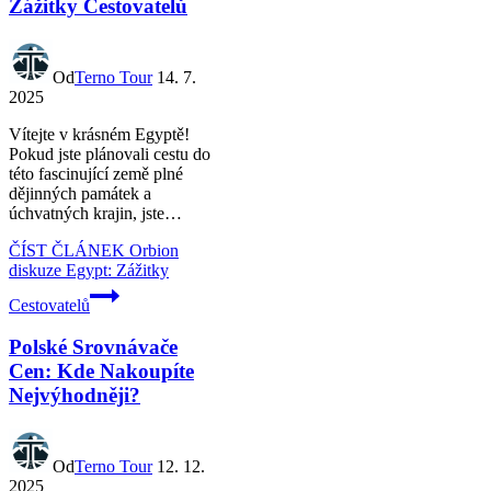
Zážitky Cestovatelů
Od
Terno Tour
14. 7.
2025
Vítejte v krásném Egyptě!
Pokud jste plánovali cestu do
této fascinující země plné
dějinných památek a
úchvatných krajin, jste…
ČÍST ČLÁNEK
Orbion
diskuze Egypt: Zážitky
Cestovatelů
Polské Srovnávače
Cen: Kde Nakoupíte
Nejvýhodněji?
Od
Terno Tour
12. 12.
2025