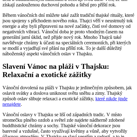
získají zaslouženou duchovní pohodu a štěstí pro příští rok.
Během vánočních dní můžete také zažít tradiční thajské rituály, které
jsou spojeny s příchodem nového roku. Thajci věří v neustrnulý tok
energie a aby byli připraveni na nové začátky, čistí své domovy od
negativních vibrací. Vánoční doba je proto vhodným časem na
generální jarní úklid, než přijde nový rok. Mnoho Thajců také
navštěvuje chrámy k účasti na speciálních ceremoniích, při kterých
se modlí a vyjadřují své přání na příští rok. To je další důležitý
náboženský aspekt vánočních oslav v Thajsku.
Slavení Vánoc na pláži v Thajsku:
Relaxační a exotické zážitky
Vánoční dovolená na pláži v Thajsku je jedinečným způsobem, jak
oslavit svátky a doslova uniknout světu sněhu a zimy. Thajský
způsob oslav slibuje relaxaci a exotické zážitky,
které nikde jinde
nenajdete
.
Vánoční oslavy v Thajsku se liší od západních tradic. V místo
stromečku plného ozdob a světel zde najdete nádherně zdobené
buddhistické chrámy a sochy. Thajské vánoční dekorace jsou
barevné a vzdušné, často využívají květiny a vůně, aby vytvořily
úžasnou atmosféru. V Thajsku se slaví veselím a radostí, a to je