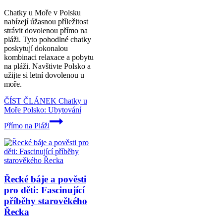
Chatky u Moře v Polsku
nabízejí úžasnou příležitost
strávit dovolenou přímo na
pláži. Tyto pohodlné chatky
poskytují dokonalou
kombinaci relaxace a pobytu
na pláži. Navštivte Polsko a
užijte si letní dovolenou u
moře.
ČÍST ČLÁNEK
Chatky u
Moře Polsko: Ubytování
Přímo na Pláži
Řecké báje a pověsti
pro děti: Fascinující
příběhy starověkého
Řecka