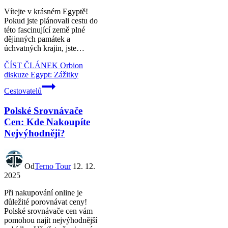
Vítejte v krásném Egyptě!
Pokud jste plánovali cestu do
této fascinující země plné
dějinných památek a
úchvatných krajin, jste…
ČÍST ČLÁNEK
Orbion
diskuze Egypt: Zážitky
Cestovatelů
Polské Srovnávače
Cen: Kde Nakoupíte
Nejvýhodněji?
Od
Terno Tour
12. 12.
2025
Při nakupování online je
důležité porovnávat ceny!
Polské srovnávače cen vám
pomohou najít nejvýhodnější