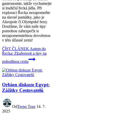
gastronomie, takže vychutnejte
si tradiční řecká jídla. Při
exploraci Řecka nezapomeňte
na slavné památky, jako je
Akropole či Olympské hory.
Doufáme, že vám naše tipy
pomohou zabezpečit si
nezapomenutelnou dovolenou
v této úžasné zemi!
ČÍST ČLÁNEK
Autem do
Řecka: Zkušenosti a tipy na
pohodlnou cestu
Orbion diskuze Egypt:
Zážitky Cestovatelů
Od
Terno Tour
14. 7.
2025