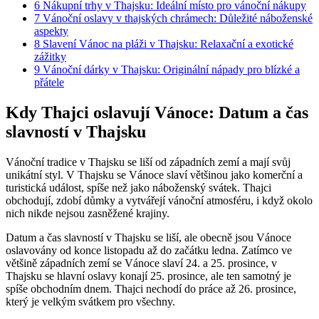
6
Nákupní trhy v Thajsku: Ideální místo pro vánoční nákupy
7
Vánoční oslavy v thajských chrámech: Důležité náboženské
aspekty
8
Slavení Vánoc na pláži v Thajsku: Relaxační a exotické
zážitky
9
Vánoční dárky v Thajsku: Originální nápady pro blízké a
přátele
Kdy Thajci oslavují Vánoce: Datum a čas
slavností v Thajsku
Vánoční tradice v Thajsku se liší od západních zemí a mají svůj
unikátní styl. V Thajsku se Vánoce slaví většinou jako komerční a
turistická událost, spíše než jako náboženský svátek. Thajci
obchodují, zdobí důmky a vytvářejí vánoční atmosféru, i když okolo
nich nikde nejsou zasněžené krajiny.
Datum a čas slavností v Thajsku se liší, ale obecně jsou Vánoce
oslavovány od konce listopadu až do začátku ledna. Zatímco ve
většině západních zemí se Vánoce slaví 24. a 25. prosince, v
Thajsku se hlavní oslavy konají 25. prosince, ale ten samotný je
spíše obchodním dnem. Thajci nechodí do práce až 26. prosince,
který je velkým svátkem pro všechny.