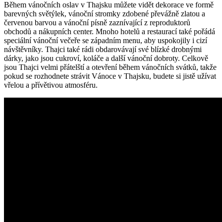
Během vánočních oslav v Thajsku můžete vidět dekorace ve formě
barevných světýlek, vánoční stromky zdobené převážně zlatou a
červenou barvou a vánoční písně zaznívající z reproduktorů
obchodů a nákupních center. Mnoho hotelů a restaurací také pořádá
speciální vánoční večeře se západním menu, aby uspokojily i cizí
návštěvníky. Thajci také rádi obdarovávají své blízké drobnými
dárky, jako jsou cukroví, koláče a další vánoční dobroty. Celkově
jsou Thajci velmi přátelští a otevření během vánočních svátků, takže
pokud se rozhodnete strávit Vánoce v Thajsku, budete si jistě užívat
vřelou a přívětivou atmosféru.