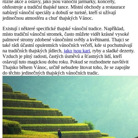
různé akce a oslavy, jako jsou vánoční jarmarky, koncerty,
ohňostroje a tradiční thajské tance. Místní obchody a restaurace
nabízejí vánoční speciály a dobulí se turisté, kteří si užívají
jedinečnou atmosféru a chuť thajských Vánoc.
Existují i některé specifické thajské vánoční tradice. Například,
místo tradiční vánoční stromek, často můžete vidět krásné vysoké
palmové stromy zdobené vánočními světly a květinami. Thajci se
také rádi účastní opulentních vánočních večeří, kde si pochutnávají
na tradičních thajských jídlech,
jako jsou kari
, ryby a sladké dezerty.
Vzduch je plný radosti, častých úsměvů a šťastných lidí, kteří
oslavují tuto magickou dobu roku. Pokud se rozhodnete navštívit
Thajsko během Vánoc, určitě nebudete litovat toho, že se zapojíte
do těchto jedinečných thajských vánočních tradic.