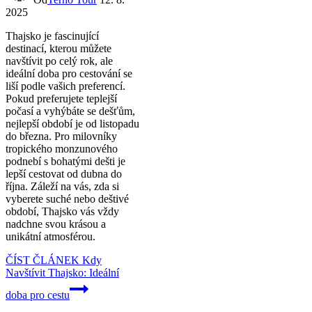
2025
Thajsko je fascinující
destinací, kterou můžete
navštívit po celý rok, ale
ideální doba pro cestování se
liší podle vašich preferencí.
Pokud preferujete teplejší
počasí a vyhýbáte se dešťům,
nejlepší období je od listopadu
do března. Pro milovníky
tropického monzunového
podnebí s bohatými dešti je
lepší cestovat od dubna do
října. Záleží na vás, zda si
vyberete suché nebo deštivé
období, Thajsko vás vždy
nadchne svou krásou a
unikátní atmosférou.
ČÍST ČLÁNEK
Kdy
Navštívit Thajsko: Ideální
doba pro cestu