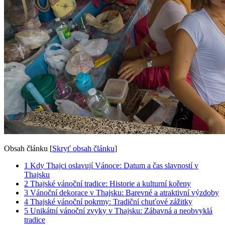
Obsah článku
[
Skryť obsah článku
]
1
Kdy Thajci oslavují Vánoce: Datum a čas slavností v
Thajsku
2
Thajské vánoční tradice: Historie a kulturní kořeny
3
Vánoční dekorace v Thajsku: Barevné a atraktivní výzdoby
4
Thajské vánoční pokrmy: Tradiční chuťové zážitky
5
Unikátní vánoční zvyky v Thajsku: Zábavná a neobvyklá
tradice