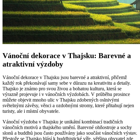
Vánoční dekorace v Thajsku: Barevné a
atraktivní výzdoby
Vánoční dekorace v Thajsku jsou barevné a atraktivní, přičemž
každý rok překonávají samy sebe v důrazu na kreativitu a detaily.
Thajsko je známo pro svou živou a bohatou kulturu, která se
výrazně projevuje i v vánočních výzdobách. V průběhu prosince
můžete objevit mnoho ulic v Thajsku zdobených oslnivými
světelnými závěsy, věnci a ozdobnými stromy, které přitahují nejen
turisty, ale i místní obyvatele.
Vánoční výzdoba v Thajsku je unikátní kombinací tradičních
vánočních motivů a thajského umění. Barevné ohňostroje a sochy
slonů a buddhů jsou často používány jako součást vánočních výstav.
Přestože se Thajsko hlásí k buddhistické víře, většina obyvatel zde