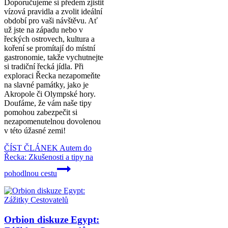
Doporučujeme si předem zjistit
vízová pravidla a zvolit ideální
období pro vaši návštěvu. Ať
už jste na západu nebo v
řeckých ostrovech, kultura a
koření se promítají do místní
gastronomie, takže vychutnejte
si tradiční řecká jídla. Při
exploraci Řecka nezapomeňte
na slavné památky, jako je
Akropole či Olympské hory.
Doufáme, že vám naše tipy
pomohou zabezpečit si
nezapomenutelnou dovolenou
v této úžasné zemi!
ČÍST ČLÁNEK
Autem do
Řecka: Zkušenosti a tipy na
pohodlnou cestu
Orbion diskuze Egypt: