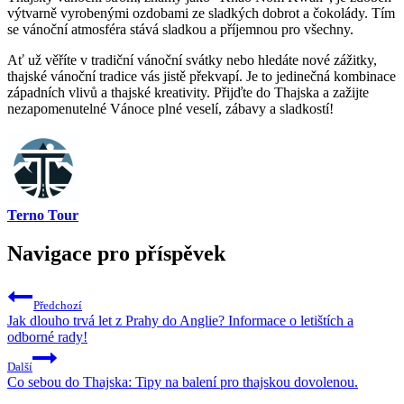
výtvarně vyrobenými ozdobami ze sladkých dobrot a čokolády. Tím
se vánoční atmosféra stává sladkou a příjemnou pro všechny.
Ať už věříte v tradiční vánoční svátky nebo hledáte nové zážitky,
thajské vánoční tradice vás jistě překvapí. Je to jedinečná kombinace
západních vlivů a thajské kreativity. Přijďte do Thajska a zažijte
nezapomenutelné Vánoce plné veselí, zábavy a sladkostí!
Terno Tour
Navigace pro příspěvek
Předchozí
Jak dlouho trvá let z Prahy do Anglie? Informace o letištích a
odborné rady!
Další
Co sebou do Thajska: Tipy na balení pro thajskou dovolenou.