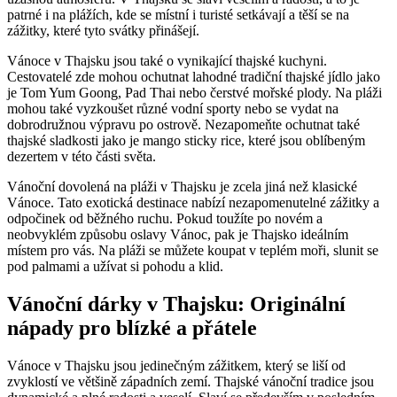
patrné i na plážích, kde se místní i turisté setkávají a těší se na
zážitky, které tyto svátky přinášejí.
Vánoce v Thajsku jsou také o vynikající thajské kuchyni.
Cestovatelé zde mohou ochutnat lahodné tradiční thajské jídlo jako
je Tom Yum Goong, Pad Thai nebo čerstvé mořské plody. Na pláži
mohou také vyzkoušet různé vodní sporty nebo se vydat na
dobrodružnou výpravu po ostrově. Nezapomeňte ochutnat také
thajské sladkosti jako je mango sticky rice, které jsou oblíbeným
dezertem v této části světa.
Vánoční dovolená na pláži v Thajsku je zcela jiná než klasické
Vánoce. Tato exotická destinace nabízí nezapomenutelné zážitky a
odpočinek od běžného ruchu. Pokud toužíte po novém a
neobvyklém způsobu oslavy Vánoc, pak je Thajsko ideálním
místem pro vás. Na pláži se můžete koupat v teplém moři, slunit se
pod palmami a užívat si pohodu a klid.
Vánoční dárky v Thajsku: Originální
nápady pro blízké a přátele
Vánoce v Thajsku jsou jedinečným zážitkem, který se liší od
zvyklostí ve většině západních zemí. Thajské vánoční tradice jsou