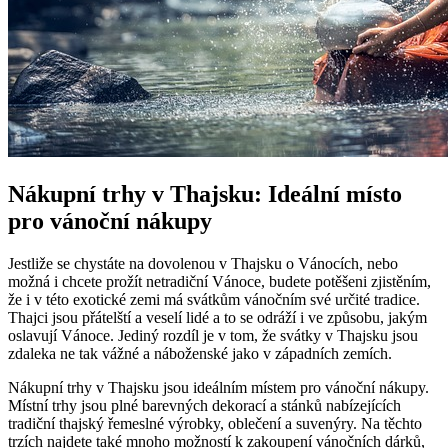
Nákupní trhy v Thajsku: Ideální místo
pro vánoční nákupy
Jestliže se chystáte na dovolenou v Thajsku o Vánocích, nebo
možná i chcete prožít netradiční Vánoce, budete potěšeni zjistěním,
že i v této exotické zemi má svátkům vánočním své určité tradice.
Thajci jsou přátelští a veselí lidé a to se odráží i ve způsobu, jakým
oslavují Vánoce. Jediný rozdíl je v tom, že svátky v Thajsku jsou
zdaleka ne tak vážné a náboženské jako v západních zemích.
Nákupní trhy v Thajsku jsou ideálním místem pro vánoční nákupy.
Místní trhy jsou plné barevných dekorací a stánků nabízejících
tradiční thajský řemeslné výrobky, oblečení a suvenýry. Na těchto
trzích najdete také mnoho možností k zakoupení vánočních dárků,