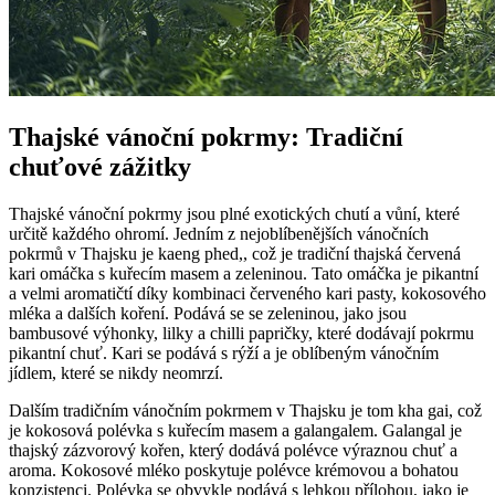
Thajské vánoční pokrmy: Tradiční
chuťové zážitky
Thajské vánoční pokrmy jsou plné exotických chutí a vůní, které
určitě každého ohromí. Jedním z nejoblíbenějších vánočních
pokrmů v Thajsku je kaeng phed,, což je tradiční thajská červená
kari omáčka s kuřecím masem a zeleninou. Tato omáčka je pikantní
a velmi aromatičtí díky kombinaci červeného kari pasty, kokosového
mléka a dalších koření. Podává se se zeleninou, jako jsou
bambusové výhonky, lilky a chilli papričky, které dodávají pokrmu
pikantní chuť. Kari se podává s rýží a je oblíbeným vánočním
jídlem, které se nikdy neomrzí.
Dalším tradičním vánočním pokrmem v Thajsku je tom kha gai, což
je kokosová polévka s kuřecím masem a galangalem. Galangal je
thajský zázvorový kořen, který dodává polévce výraznou chuť a
aroma. Kokosové mléko poskytuje polévce krémovou a bohatou
konzistenci. Polévka se obvykle podává s lehkou přílohou, jako je