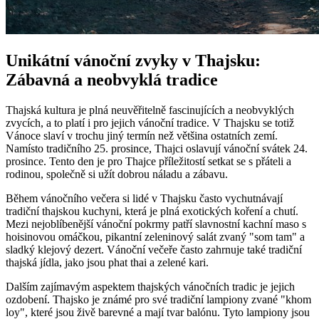
Unikátní vánoční zvyky v Thajsku:
Zábavná a neobvyklá tradice
Thajská kultura je plná neuvěřitelně fascinujících a neobvyklých
zvycích, a to platí i pro jejich vánoční tradice. V Thajsku se totiž
Vánoce slaví v trochu jiný termín než většina ostatních zemí.
Namísto tradičního 25. prosince, Thajci oslavují vánoční svátek 24.
prosince. Tento den je pro Thajce příležitostí setkat se s přáteli a
rodinou, společně si užít dobrou náladu a zábavu.
Během vánočního večera si lidé v Thajsku často vychutnávají
tradiční thajskou kuchyni, která je plná exotických koření a chutí.
Mezi nejoblíbenější vánoční pokrmy patří slavnostní kachní maso s
hoisinovou omáčkou, pikantní zeleninový salát zvaný "som tam" a
sladký klejový dezert. Vánoční večeře často zahrnuje také tradiční
thajská jídla, jako jsou phat thai a zelené kari.
Dalším zajímavým aspektem thajských vánočních tradic je jejich
ozdobení. Thajsko je známé pro své tradiční lampiony zvané "khom
loy", které jsou živě barevné a mají tvar balónu. Tyto lampiony jsou