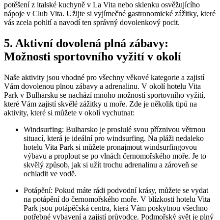
potěšení z italské kuchyně v La Vita nebo sklenku osvěžujícího
nápoje v Club Vita. Užijte si vyjímečné gastronomické zážitky, které
vás zcela pohltí a navodí ten správný dovolenkový pocit.
5. Aktivní dovolená plná zábavy:
Možnosti sportovního vyžití v okolí
Naše aktivity jsou vhodné pro všechny věkové kategorie a zajistí
Vám dovolenou plnou zábavy a adrenalinu. V okolí hotelu Vita
Park v Bulharsku se nachází mnoho možností sportovního vyžití,
které Vám zajistí skvělé zážitky u moře. Zde je několik tipů na
aktivity, které si můžete v okolí vychutnat:
Windsurfing: Bulharsko je proslulé svou příznivou větrnou
situací, která je ideální pro windsurfing. Na pláži nedaleko
hotelu Vita Park si můžete pronajmout windsurfingovou
výbavu a proplout se po vlnách černomořského moře. Je to
skvělý způsob, jak si užít trochu adrenalinu a zároveň se
ochladit ve vodě.
Potápění: Pokud máte rádi podvodní krásy, můžete se vydat
na potápění do černomořského moře. V blízkosti hotelu Vita
Park jsou potápěčská centra, která Vám poskytnou všechno
potřebné vybavení a zajistí průvodce. Podmořský svět je plný