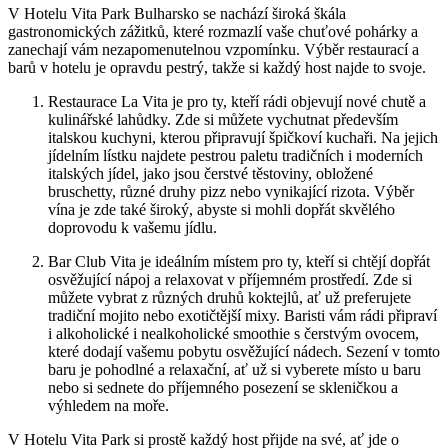
V Hotelu Vita Park Bulharsko se nachází široká škála
gastronomických zážitků, které rozmazlí vaše chuťové pohárky a
zanechají vám nezapomenutelnou vzpomínku. Výběr restaurací a
barů v hotelu je opravdu pestrý, takže si každý host najde to svoje.
Restaurace La Vita je pro ty, kteří rádi objevují nové chutě a
kulinářské lahůdky. Zde si můžete vychutnat především
italskou kuchyni, kterou připravují špičkoví kuchaři. Na jejich
jídelním lístku najdete pestrou paletu tradičních i moderních
italských jídel, jako jsou čerstvé těstoviny, obložené
bruschetty, různé druhy pizz nebo vynikající rizota. Výběr
vína je zde také široký, abyste si mohli dopřát skvělého
doprovodu k vašemu jídlu.
Bar Club Vita je ideálním místem pro ty, kteří si chtějí dopřát
osvěžující nápoj a relaxovat v příjemném prostředí. Zde si
můžete vybrat z různých druhů koktejlů, ať už preferujete
tradiční mojito nebo exotičtější mixy. Baristi vám rádi připraví
i alkoholické i nealkoholické smoothie s čerstvým ovocem,
které dodají vašemu pobytu osvěžující nádech. Sezení v tomto
baru je pohodlné a relaxační, ať už si vyberete místo u baru
nebo si sednete do příjemného posezení se skleničkou a
výhledem na moře.
V Hotelu Vita Park si prostě každý host přijde na své, ať jde o