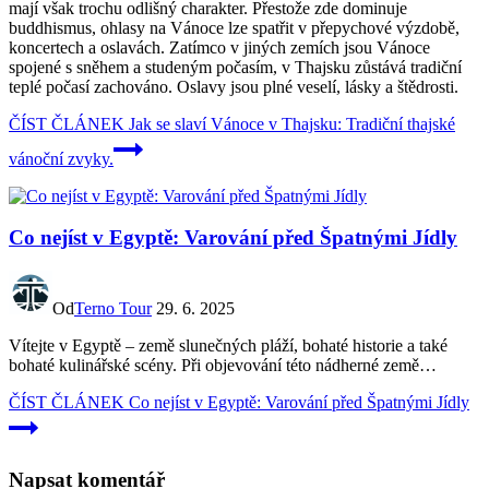
mají však trochu odlišný charakter. Přestože zde dominuje
buddhismus, ohlasy na Vánoce lze spatřit v přepychové výzdobě,
koncertech a oslavách. Zatímco v jiných zemích jsou Vánoce
spojené s sněhem a studeným počasím, v Thajsku zůstává tradiční
teplé počasí zachováno. Oslavy jsou plné veselí, lásky a štědrosti.
ČÍST ČLÁNEK
Jak se slaví Vánoce v Thajsku: Tradiční thajské
vánoční zvyky.
Co nejíst v Egyptě: Varování před Špatnými Jídly
Od
Terno Tour
29. 6. 2025
Vítejte v Egyptě – země slunečných pláží, bohaté historie a také
bohaté kulinářské scény. Při objevování této nádherné země…
ČÍST ČLÁNEK
Co nejíst v Egyptě: Varování před Špatnými Jídly
Napsat komentář