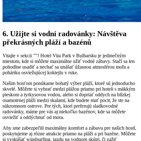
6. Užijte si vodní radovánky: Návštěva
překrásných pláží a bazénů
Vitajte v sekcii ""! Hotel Vita Park v Bulharsku je jedinečným
miestom, kde si môžete maximálne užiť vodné zábavy. Stačí sa len
pohodlne usadiť a nechať sa unášať úžasnou atmosférou mořa a
poháriku osviežujúcej koktejlu v ruke.
Našim hosťom ponúkame bohatý výber pláží, ktoré sú jednoducho
skvelé. Môžete si vybrať medzi plážou priamo pri hoteli s mäkkým
pieskom a tyrkysovou vodou, alebo si dopriať oddych na blízkej
osamotenej pláži medzi skalami, kde budete mať pocit, že ste na
súkromnom ostrove. Pre tých, ktorí preferujú sladkovodné
radovánky, máme pre vás aj niekoľko bazénov, kde sa môžete
osviežiť a oddýchnuť od mora.
Aby sme zabezpečili maximálny komfort a zábavu pre našich hostí,
poskytujeme aj rôzne atrakcie priamo na pláži a pri bazéne. Môžete
si vyskúšať windsurfing, jazdu na vodnom skútri, či zažiť