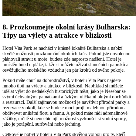
8. Prozkoumejte okolní krásy Bulharska:
Tipy na výlety a atrakce v blízkosti
Hotel Vita Park se nachází v krásné lokalitě Bulharska a nabízí
skvělé možnosti prozkoumání okolních krás. Pokud jste dovolenou
plánovali strávit u moře, budete zde naprosto nadšeni. Hotel je
umístěn hned u pláže, takže si můžete užívat slunečních paprsků a
osvěžujícího mořského vzduchu jen pár kroků od svého pokoje.
Pokud máte chuť na dobrodružství, v hotelu Vita Park najdete
mnoho tipů na výlety a atrakce v blízkosti. Například si můžete
udělat výlet do nedalekých historických měst, jako je Nesebar se
svými úchvatnými památkami a úzkými uličkami plnými obchůdků
a restaurací. Další zajímavou možností je navštívit přírodní parky a
rezervace v okolí, kde se budete moci projít malebnou přírodou a
obdivovat unikátní floru a faunu. A pokud máte rádi adrenalinové
zážitky, určitě si nenechte ujít možnost vyzkoušet si vodní sporty,
jako je potápění, surfování nebo jachting.
Celkově je pobyt v hotelu Vita Park skvělou volbou pro ty, kteří