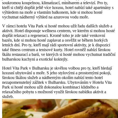
soukromou koupelnou, klimatizací, minibarem a televizí. Pro ty,
kteří si chtějí dopřát ještě více luxusu, hotel nabízí také apartmány s
výhledem na moře a vlastním balkonem, kde si mohou hosté
vychutnat nádherný výhled na azurovou vodu moře.
V rámci hotelu Vita Park si hosté mohou užít řadu dalších služeb a
aktivit. Hotel disponuje wellness centrem, ve kterém si mohou hosté
dopřát relaxaci a regeneraci. Kromě toho je zde také venkovní
bazén, kde si mohou hosté zaplavat a osvěžit se během horkých
letních dní. Pro ty, kteří mají rádi sportovní aktivity, je k dispozici
také fitness centrum a tenisové kurty. Hotel rovněž nabízí širokou
škálu restaurací a barů, ve kterých si hosté mohou vychutnat tradiční
bulharskou kuchyni a exotické koktejly.
Hotel Vita Park v Bulharsku je skvělou volbou pro ty, kteří hledají
luxusní ubytování u moře. S jeho stylovými a prostornými pokoji,
širokou škálou služeb a nádherným okolím nabízí tento hotel
nezapomenutelný zážitek v Bulharsku. Ubytováním v Hotelu Vita
Park si hosté mohou užít dokonalou kombinaci klidného a
relaxačního pobytu s možností využít širokou nabídku aktivit a
služeb.