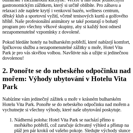
gastronomickým zážitkem, který si určitě oblíbíte. Pro zábavu a
relaxaci zde najdete krytý i venkovní bazén, wellness centrum,
dětský klub a sportovní vyžití, včetně tenisových kurtů a golfového
hřiště. Naše profesionální animátory se také postarají o bohatý
program pro všechny věkové skupiny, aby si každý host odnesl
nezapomenutelné vzpomínky z dovolené.
Pokud hledáte hotely na bulharském pobřeží, které nabízejí komfort,
špičkovou službu a nezapomenutelné zážitky u moře, Hotel Vita
Park je pro vás skvělou volbou. Navštivte nás a užijte si jedinečnou
dovolenou!
2. Ponořte se do nebeského odpočinku nad
mořem: Výhody ubytování v Hotelu Vita
Park
Nabízíme vám jedinečný zážitek u moře v krásném bulharském
Hotelu Vita Park. Ponořte se do nebeského odpočinku nad mořem a
vychutnejte si všechny výhody, které naše ubytování poskytuje.
Nádherná poloha: Hotel Vita Park se nachází přímo u
mořského pobřeží, což zaručuje úchvatný výhled a přístup na
pláž jen pár kroků od vašeho pokoje. Sledujte východy slunce