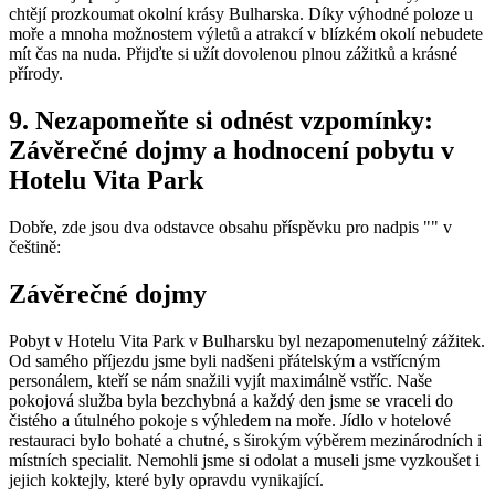
chtějí prozkoumat okolní krásy Bulharska. Díky výhodné poloze u
moře a mnoha možnostem výletů a atrakcí v blízkém okolí nebudete
mít čas na nuda. Přijďte si užít dovolenou plnou zážitků a krásné
přírody.
9. Nezapomeňte si odnést vzpomínky:
Závěrečné dojmy a hodnocení pobytu v
Hotelu Vita Park
Dobře, zde jsou dva odstavce obsahu příspěvku pro nadpis "" v
češtině:
Závěrečné dojmy
Pobyt v Hotelu Vita Park v Bulharsku byl nezapomenutelný zážitek.
Od samého příjezdu jsme byli nadšeni přátelským a vstřícným
personálem, kteří se nám snažili vyjít maximálně vstříc. Naše
pokojová služba byla bezchybná a každý den jsme se vraceli do
čistého a útulného pokoje s výhledem na moře. Jídlo v hotelové
restauraci bylo bohaté a chutné, s širokým výběrem mezinárodních i
místních specialit. Nemohli jsme si odolat a museli jsme vyzkoušet i
jejich koktejly, které byly opravdu vynikající.