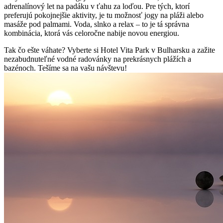
adrenalínový let na padáku v ťahu za loďou. Pre tých, ktorí
preferujú pokojnejšie aktivity, je tu možnosť jogy na pláži alebo
masáže pod palmami. Voda, slnko a relax – to je tá správna
kombinácia, ktorá vás celoročne nabije novou energiou.
Tak čo ešte váhate? Vyberte si Hotel Vita Park v Bulharsku a zažite
nezabudnuteľné vodné radovánky na prekrásnych plážích a
bazénoch. Tešíme sa na vašu návštevu!