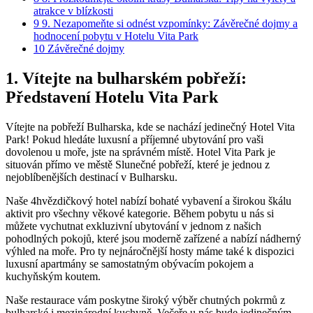
atrakce v blízkosti
9
9. Nezapomeňte si odnést vzpomínky: Závěrečné dojmy a
hodnocení pobytu v Hotelu Vita Park
10
Závěrečné dojmy
1. Vítejte na bulharském pobřeží:
Představení Hotelu Vita Park
Vítejte na pobřeží Bulharska, kde se nachází jedinečný Hotel Vita
Park! Pokud hledáte luxusní a příjemné ubytování pro vaši
dovolenou u moře, jste na správném místě. Hotel Vita Park je
situován přímo ve městě Slunečné pobřeží, které je jednou z
nejoblíbenějších destinací v Bulharsku.
Naše 4hvězdičkový hotel nabízí bohaté vybavení a širokou škálu
aktivit pro všechny věkové kategorie. Během pobytu u nás si
můžete vychutnat exkluzivní ubytování v jednom z našich
pohodlných pokojů, které jsou moderně zařízené a nabízí nádherný
výhled na moře. Pro ty nejnáročnější hosty máme také k dispozici
luxusní apartmány se samostatným obývacím pokojem a
kuchyňským koutem.
Naše restaurace vám poskytne široký výběr chutných pokrmů z
bulharské i mezinárodní kuchyně. Večeře u nás bude jedinečným