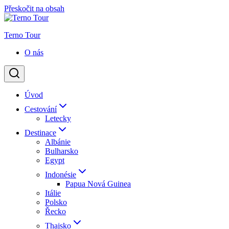
Přeskočit na obsah
Terno Tour
O nás
Úvod
Cestování
Letecky
Destinace
Albánie
Bulharsko
Egypt
Indonésie
Papua Nová Guinea
Itálie
Polsko
Řecko
Thajsko