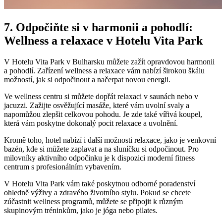
7. Odpočiňte si v harmonii a pohodlí:
Wellness a relaxace v Hotelu Vita Park
V Hotelu Vita Park v Bulharsku můžete zažít opravdovou harmonii
a pohodlí. Zařízení wellness a relaxace vám nabízí širokou škálu
možností, jak si odpočinout a načerpat novou energii.
Ve wellness centru si můžete dopřát relaxaci v saunách nebo v
jacuzzi. Zažijte osvěžující masáže, které vám uvolní svaly a
napomůžou zlepšit celkovou pohodu. Je zde také vířivá koupel,
která vám poskytne dokonalý pocit relaxace a uvolnění.
Kromě toho, hotel nabízí i další možnosti relaxace, jako je venkovní
bazén, kde si můžete zaplavat a na sluníčku si odpočinout. Pro
milovníky aktivního odpočinku je k dispozici moderní fitness
centrum s profesionálním vybavením.
V Hotelu Vita Park vám také poskytnou odborné poradenství
ohledně výživy a zdravého životního stylu. Pokud se chcete
zúčastnit wellness programů, můžete se připojit k různým
skupinovým tréninkům, jako je jóga nebo pilates.