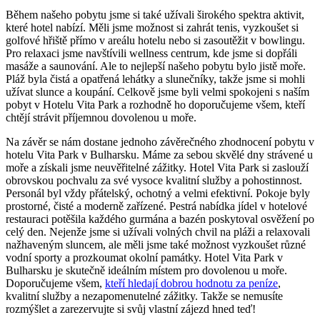
Během našeho pobytu jsme si také užívali širokého spektra aktivit,
které hotel nabízí. Měli jsme možnost si zahrát tenis, vyzkoušet si
golfové hřiště přímo v areálu hotelu nebo si zasoutěžit v bowlingu.
Pro relaxaci jsme navštívili wellness centrum, kde jsme si dopřáli
masáže a saunování. Ale to nejlepší našeho pobytu bylo jistě moře.
Pláž byla čistá a opatřená lehátky a slunečníky, takže jsme si mohli
užívat slunce a koupání. Celkově jsme byli velmi spokojeni s naším
pobyt v Hotelu Vita Park a rozhodně ho doporučujeme všem, kteří
chtějí strávit příjemnou dovolenou u moře.
Na závěr se nám dostane jednoho závěrečného zhodnocení pobytu v
hotelu Vita Park v Bulharsku. Máme za sebou skvělé dny strávené u
moře a získali jsme neuvěřitelné zážitky. Hotel Vita Park si zaslouží
obrovskou pochvalu za své vysoce kvalitní služby a pohostinnost.
Personál byl vždy přátelský, ochotný a velmi efektivní. Pokoje byly
prostorné, čisté a moderně zařízené. Pestrá nabídka jídel v hotelové
restauraci potěšila každého gurmána a bazén poskytoval osvěžení po
celý den. Nejenže jsme si užívali volných chvil na pláži a relaxovali
nažhaveným sluncem, ale měli jsme také možnost vyzkoušet různé
vodní sporty a prozkoumat okolní památky. Hotel Vita Park v
Bulharsku je skutečně ideálním místem pro dovolenou u moře.
Doporučujeme všem,
kteří hledají dobrou hodnotu za peníze
,
kvalitní služby a nezapomenutelné zážitky. Takže se nemusíte
rozmýšlet a zarezervujte si svůj vlastní zájezd hned teď!