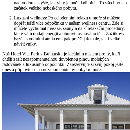
nad vodou a slyšte, jak vlny jemně hladí břeh. To všechno jen
začátek vašeho nebeského pobytu.
Luxusní wellness: Po celodenním relaxu u moře si můžete
dopřát ještě více odpočinku v našem wellness centru. Zde si
můžete vychutnat masáže, sauny a další relaxační procedury,
které vám dodají energii a obnoví rovnováhu těla. Zážitkový
bazén s vodními atrakcemi pak potěší jak malé, tak i velké
návštěvníky.
Náš Hotel Vita Park v Bulharsku je ideálním místem pro ty, kteří
chtějí zažít nezapomenutelnou dovolenou plnou mořských
radovánek a luxusního odpočinku. Zarezervujte si svůj pokoj ještě
dnes a připravte se na nezapomenutelný pobyt u moře.