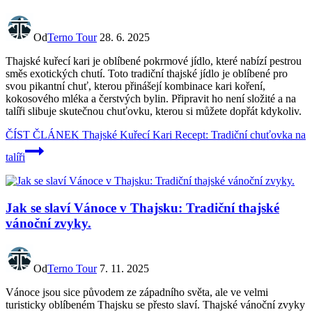
Od
Terno Tour
28. 6. 2025
Thajské kuřecí kari je oblíbené pokrmové jídlo, které nabízí pestrou
směs exotických chutí. Toto tradiční thajské jídlo je oblíbené pro
svou pikantní chuť, kterou přinášejí kombinace kari koření,
kokosového mléka a čerstvých bylin. Připravit ho není složité a na
talíři slibuje skutečnou chuťovku, kterou si můžete dopřát kdykoliv.
ČÍST ČLÁNEK
Thajské Kuřecí Kari Recept: Tradiční chuťovka na
talíři
Jak se slaví Vánoce v Thajsku: Tradiční thajské
vánoční zvyky.
Od
Terno Tour
7. 11. 2025
Vánoce jsou sice původem ze západního světa, ale ve velmi
turisticky oblíbeném Thajsku se přesto slaví. Thajské vánoční zvyky