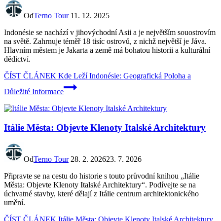
Od
Terno Tour
11. 12. 2025
Indonésie se nachází v jihovýchodní Asii a je největším souostrovím
na světě. Zahrnuje téměř 18 tisíc ostrovů, z nichž největší je Jáva.
Hlavním městem je Jakarta a země má bohatou historii a kulturální
dědictví.
ČÍST ČLÁNEK
Kde Leží Indonésie: Geografická Poloha a
Důležité Informace
Itálie Města: Objevte Klenoty Italské Architektury
Od
Terno Tour
28. 2. 2026
23. 7. 2026
Připravte se na cestu do historie s touto průvodní knihou „Itálie
Města: Objevte Klenoty Italské Architektury“. Podívejte se na
úchvatné stavby, které dělají z Itálie centrum architektonického
umění.
ČÍST ČLÁNEK
Itálie Města: Objevte Klenoty Italské Architektury