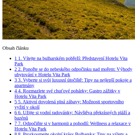
Obsah článku
1
1. Vítejte na bulharském pobřeží: Představení Hotelu Vita
Park
2
2. Ponořte se do nebeského odpočinku nad mořem: Výhody
ubytování v Hotelu Vita Park
3
3. Vyberte si svůj luxusní útočiště: Tipy na nejlepší pokoje a
apartmány
4
4. Rozmazlete své chuťové pohárky: Gastro zážitky v
Hotelu Vita Park
5
5. Aktivní dovolená plná zábavy: Možnosti sportovního
vyžití v okolí
6
6. Užijte si vodní radovánky: Návštěva překrásných pláží a
bazénů
7
7. Odpočiňte si v harmonii a pohodlí: Wellness a relaxace v
Hotelu Vita Park
8
8. Prozkoumejte okolní krásy Bulharska: Tipy na výlety a