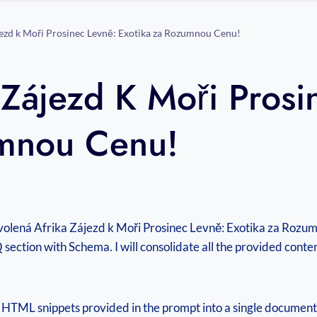
ezd k Moři Prosinec Levně: Exotika za Rozumnou Cenu!
 Zájezd K Moři Prosi
umnou Cenu!
volená Afrika Zájezd k Moři Prosinec Levně: Exotika za Rozumn
 section with Schema. I will consolidate all the provided conte
 HTML snippets provided in the prompt into a single document