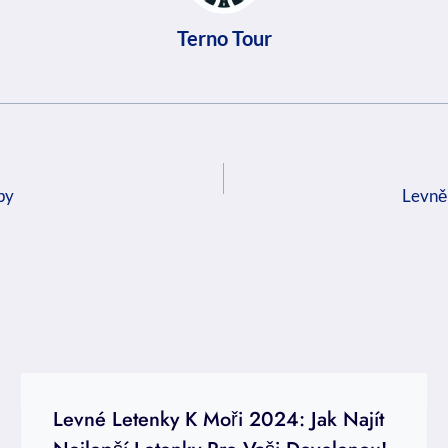
Terno Tour
py
Levně 
Levné Letenky K Moři 2024: Jak Najít