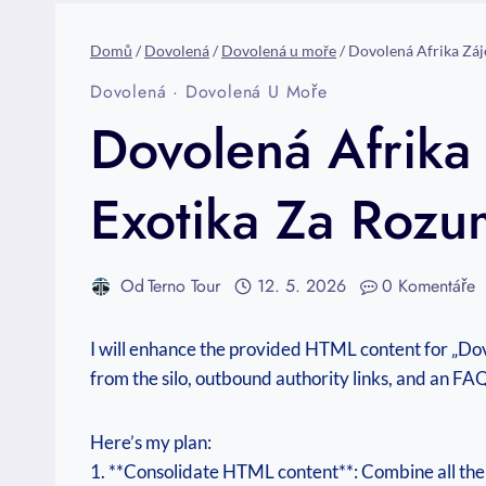
Domů
/
Dovolená
/
Dovolená u moře
/
Dovolená Afrika Záj
Dovolená
·
Dovolená U Moře
Dovolená Afrika
Exotika Za Roz
Od
Terno Tour
12. 5. 2026
0 Komentáře
I will enhance the provided HTML content for „Do
from the silo, outbound authority links, and an FAQ
Here’s my plan:
1. **Consolidate HTML content**: Combine all the