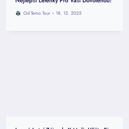
Nejlepší Letenky Pro Vaši Dovolenou!
Od
Terno Tour
18. 12. 2025