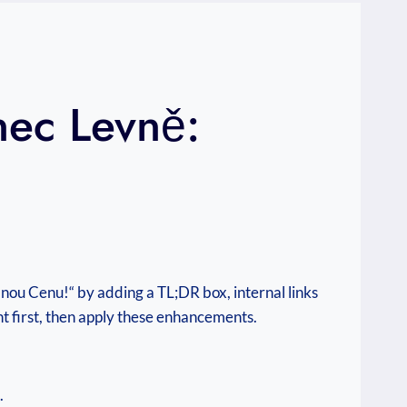
nec Levně:
ou Cenu!“ by adding a TL;DR box, internal links
nt first, then apply these enhancements.
.