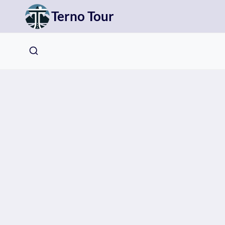
Přeskočit
Terno Tour
na
obsah