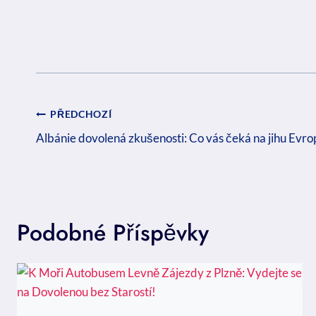
Navigace
PŘEDCHOZÍ
Pro
Albánie dovolená zkušenosti: Co vás čeká na jihu Evro
Příspěvek
Podobné Příspěvky