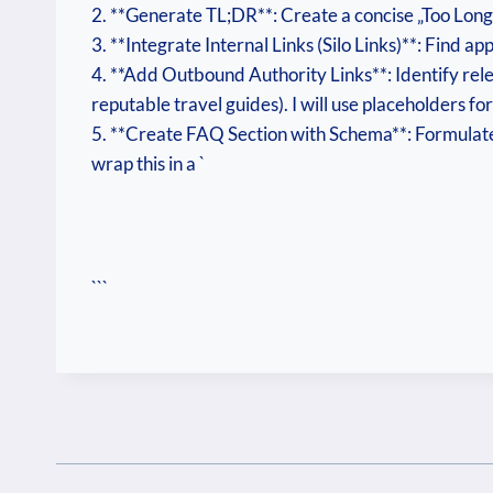
2. **Generate TL;DR**: Create a concise „Too Long
3. **Integrate Internal Links (Silo Links)**: Find ap
4. **Add Outbound Authority Links**: Identify rele
reputable travel guides). I will use placeholders fo
5. **Create FAQ Section with Schema**: Formulate a
wrap this in a `
```