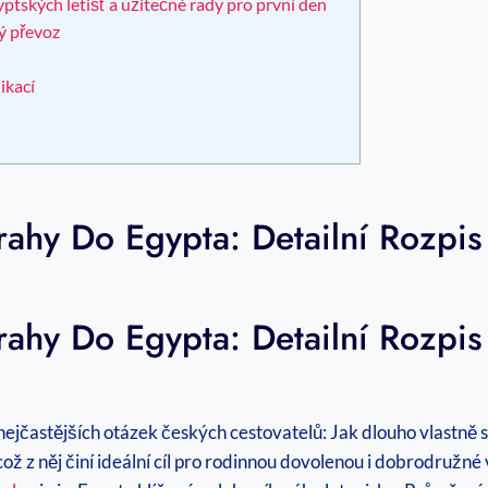
yptských letišť a užitečné rady pro první den
ý převoz
ikací
ahy Do Egypta: Detailní Rozpi
ahy Do Egypta: Detailní Rozpi
ejčastějších otázek českých cestovatelů: Jak dlouho vlastně st
ž z něj činí ideální cíl pro rodinnou dovolenou i dobrodružné