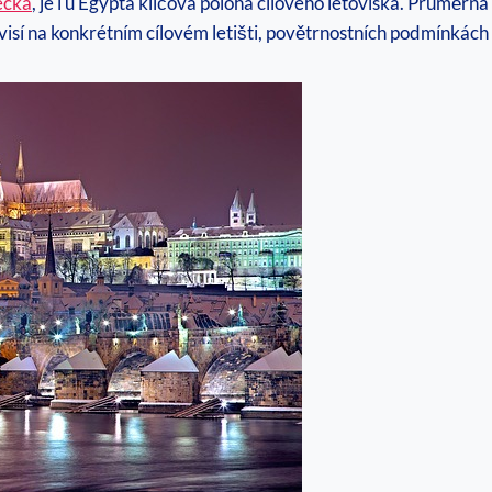
ecka
, je i u Egypta klíčová poloha cílového letoviska. Průměrná
isí na konkrétním cílovém letišti, povětrnostních podmínkách 