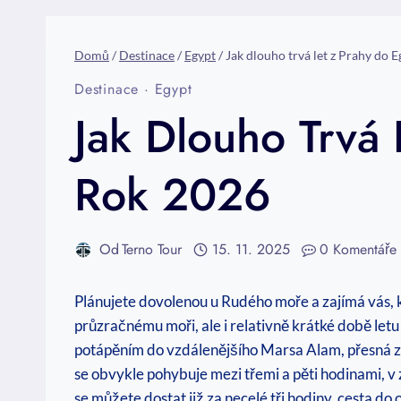
Domů
/
Destinace
/
Egypt
/
Jak dlouho trvá let z Prahy do 
Destinace
·
Egypt
Jak Dlouho Trvá
Rok 2026
Od
Terno Tour
15. 11. 2025
0 Komentáře
Plánujete dovolenou u Rudého moře a zajímá vás, kol
průzračnému moři, ale i relativně krátké době letu
potápěním do vzdálenějšího Marsa Alam, přesná zn
se obvykle pohybuje mezi třemi a pěti hodinami, v 
se můžete dostat již za necelé tři hodiny, cesta d