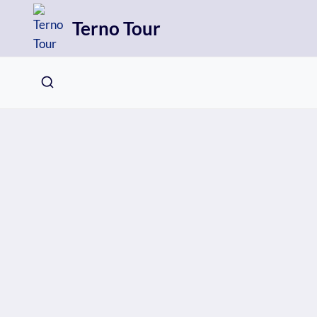
Přeskočit
Terno Tour
na
obsah