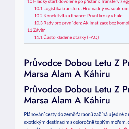
10
Hladký start dovolené po přistání: Transfery z eg
10.1
Logistika transferu: Hromadný vs. soukrom
10.2
Konektivita a finance: První kroky v hale
10.3
Rady pro první den: Aklimatizace bez kompl
11
Závěr
11.1
Často kladené otázky (FAQ)
Průvodce Dobou Letu Z Pr
Marsa Alam A Káhiru
Průvodce Dobou Letu Z Pr
Marsa Alam A Káhiru
Plánování cesty do země faraonů začíná u jedné z n
exotickým destinacím s celoročně teplým mořem, co