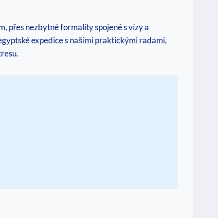
, přes nezbytné formality spojené s vízy a
 egyptské expedice s našimi praktickými radami,
tresu.