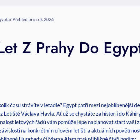
Egypta? Přehled pro rok 2026
 Let Z Prahy Do Egyp
ik času strávíte v letadle? Egypt patří mezi nejoblíbenější des
 z Letiště Václava Havla. Ať už se chystáte za historií do Ká
alost letových řádů vám pomůže lépe naplánovat start vaší 
závislosti na konkrétním cílovém letišti a aktuálních povětrn
o oblíbené Hurghady či Marsa Alam trvá přibližně čtyři hodiny.