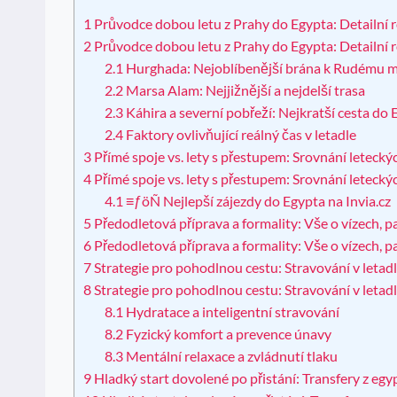
1
Průvodce dobou letu z Prahy do Egypta: Detailní 
2
Průvodce dobou letu z Prahy do Egypta: Detailní 
2.1
Hurghada: Nejoblíbenější brána k Rudému m
2.2
Marsa Alam: Nejjižnější a nejdelší trasa
2.3
Káhira a severní pobřeží: Nejkratší cesta do
2.4
Faktory ovlivňující reálný čas v letadle
3
Přímé spoje vs. lety s přestupem: Srovnání letecký
4
Přímé spoje vs. lety s přestupem: Srovnání letecký
4.1
≡ƒöÑ Nejlepší zájezdy do Egypta na Invia.cz
5
Předodletová příprava a formality: Vše o vízech, p
6
Předodletová příprava a formality: Vše o vízech, p
7
Strategie pro pohodlnou cestu: Stravování v letadle
8
Strategie pro pohodlnou cestu: Stravování v letadle
8.1
Hydratace a inteligentní stravování
8.2
Fyzický komfort a prevence únavy
8.3
Mentální relaxace a zvládnutí tlaku
9
Hladký start dovolené po přistání: Transfery z egy