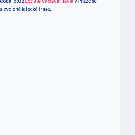
 doba letu z
Letiště Václava Havla
v Praze se
a zvolené letecké trase.