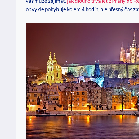
vás může zajímat,
jak dlouho trvá let z Prahy do Ř
obvykle pohybuje kolem 4 hodin, ale přesný čas záv