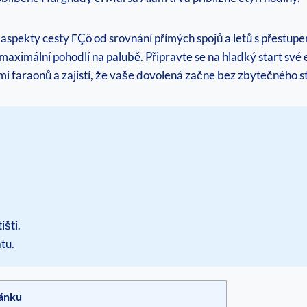
pekty cesty ΓÇö od srovnání přímých spojů a letů s přestupem
maximální pohodlí na palubě. Připravte se na hladký start své
mi faraonů a zajistí, že vaše dovolená začne bez zbytečného s
išti.
tu.
ánku