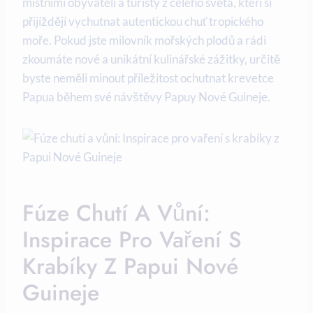
místními obyvateli a ‌turisty z celého světa, kteří‍ si
přijíždějí vychutnat autentickou chuť ⁣tropického
moře.⁢ Pokud jste milovník mořských plodů a rádi
zkoumáte nové a unikátní kulinářské zážitky, určitě
byste neměli minout příležitost ochutnat krevetce⁢
Papua během své návštěvy Papuy Nové Guineje.
Fúze Chutí A Vůní:
Inspirace Pro Vaření S
Krabíky Z Papui​ Nové ​
Guineje