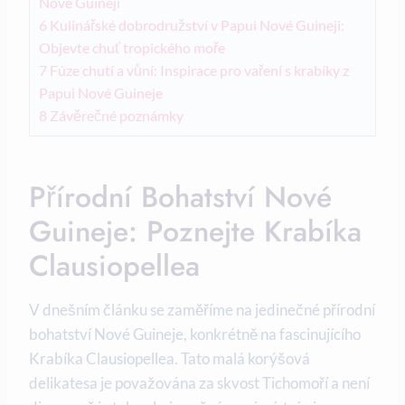
Nové Guineji
6
Kulinářské dobrodružství v Papui Nové Guineji:
Objevte chuť tropického moře
7
Fúze chutí a vůní: Inspirace pro vaření s krabíky z
Papui​ Nové ​Guineje
8
Závěrečné poznámky
Přírodní Bohatství Nové
Guineje: Poznejte Krabíka
Clausiopellea
V dnešním článku ⁢se zaměříme na jedinečné přírodní
bohatství Nové Guineje, konkrétně na fascinujícího
Krabíka‍ Clausiopellea. Tato malá korýšová
delikatesa ‍je považována za ‍skvost Tichomoří a není