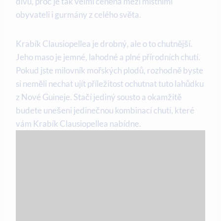
divu, proč​ je tak velmi ceněná mezi místními
obyvateli i gurmány z celého světa.
Krabík‌ Clausiopellea je drobný, ale o to chutnější.
Jeho⁤ maso ⁤je jemné, ​lahodné ⁤a plné přírodních chutí.
Pokud jste milovník mořských ‍plodů, rozhodně byste
⁢si neměli nechat ujít příležitost⁣ ochutnat tuto lahůdku
z Nové Guineje. Stačí jediný sousto a okamžitě
budete unešeni jedinečnou kombinací chutí, ⁣které
vám Krabík Clausiopellea nabídne.