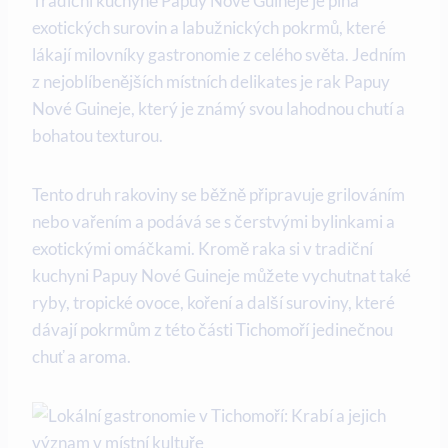
Tradiční kuchyně⁣ Papuy Nové Guineje je plná
exotických surovin a labužnických pokrmů, které
lákají milovníky gastronomie z celého světa. Jedním
z nejoblíbenějších místních delikates je rak Papuy
Nové Guineje, který⁤ je známý svou lahodnou chutí a
bohatou texturou.
Tento druh rakoviny se běžně připravuje grilováním
nebo vařením a podává‌ se s čerstvými bylinkami a
exotickými omáčkami. Kromě raka si v tradiční
kuchyni Papuy Nové⁤ Guineje můžete vychutnat také
ryby, tropické ovoce, koření a další‍ suroviny, které
dávají pokrmům z této části Tichomoří jedinečnou
chuť a aroma.