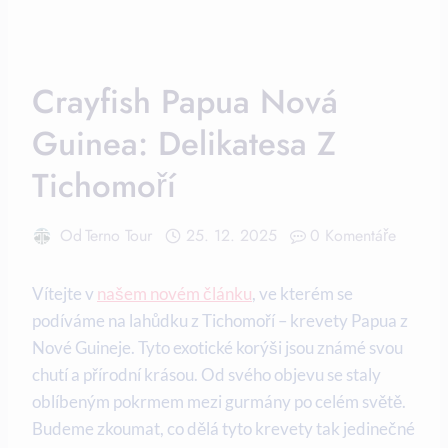
Crayfish Papua Nová
Guinea: Delikatesa Z
Tichomoří
Od
Terno Tour
25. 12. 2025
0 Komentáře
Vítejte v
našem novém článku
, ve kterém se
podíváme na lahůdku z Tichomoří – krevety Papua ‍z
Nové​ Guineje. Tyto exotické⁣ korýši jsou známé ‍svou
chutí a ‌přírodní krásou. Od svého⁣ objevu se staly
oblíbeným pokrmem mezi gurmány po celém světě.
Budeme zkoumat, co dělá tyto krevety tak ⁣jedinečné