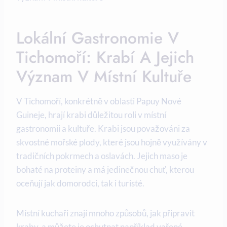
Lokální Gastronomie V
Tichomoří: Krabí A Jejich
Význam​ V Místní Kultuře
V Tichomoří, konkrétně v oblasti Papuy Nové
Guineje, hrají krabi důležitou roli v místní
gastronomii a kultuře. Krabi jsou považováni za
skvostné mořské plody, které jsou hojně využívány v
tradičních ⁤pokrmech a​ oslavách. Jejich maso je
bohaté na proteiny a má jedinečnou chuť, kterou
oceňují jak domorodci, tak i turisté.
Místní kuchaři znají mnoho způsobů,‌ jak připravit
kraby, a můžete je ochutnat například vařené,