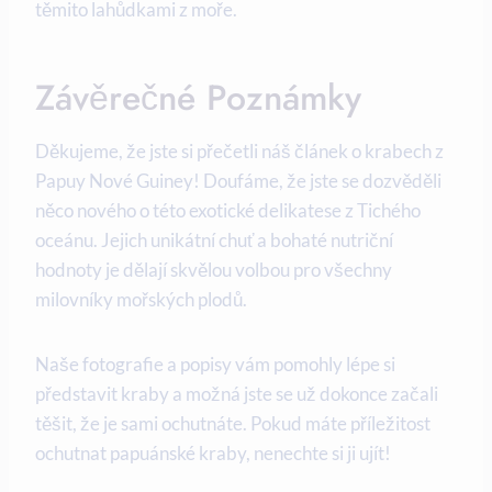
těmito lahůdkami z moře.
Závěrečné Poznámky
Děkujeme, že jste si přečetli náš článek o krabech ⁣z
Papuy Nové Guiney! Doufáme, ⁢že jste se ‌dozvěděli
něco nového o této exotické delikatese z ‍Tichého
oceánu. Jejich unikátní⁢ chuť a bohaté nutriční
hodnoty je dělají skvělou volbou pro všechny
milovníky mořských plodů.
Naše fotografie a popisy vám pomohly lépe si
představit kraby a možná jste se už dokonce začali
těšit, že je sami ochutnáte. Pokud máte příležitost
ochutnat papuánské kraby, nenechte ⁣si ji ujít!