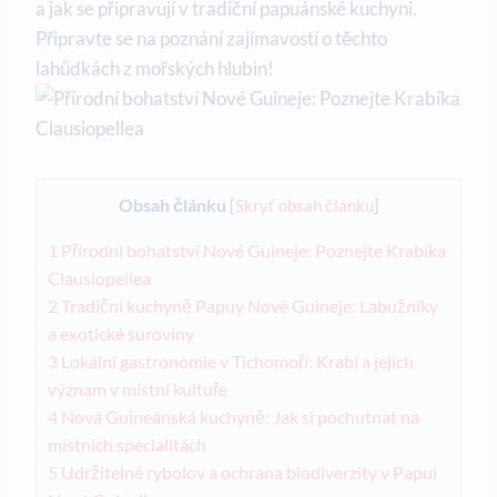
a ‌jak se připravují v tradiční papuánské kuchyni.
Připravte se na poznání zajímavostí o ⁢těchto
lahůdkách z mořských hlubin!
Obsah článku
[
Skryť obsah článku
]
1
Přírodní bohatství Nové Guineje: Poznejte Krabíka
Clausiopellea
2
Tradiční kuchyně Papuy Nové Guineje: Labužníky
a exotické suroviny
3
Lokální gastronomie v Tichomoří: Krabí a jejich
význam​ v místní kultuře
4
Nová Guineánská kuchyně: ‍Jak si pochutnat na
místních specialitách
5
Udržitelné rybolov a ochrana biodiverzity v Papui