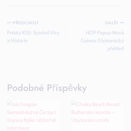
Navigace
PŘEDCHOZÍ
DALŠÍ
Pro
Polský Kříž: Symbol Víry
HDP Papua-Nová
a Historie
Guinea: Ekonomický
Příspěvek
přehled
Podobné Příspěvky