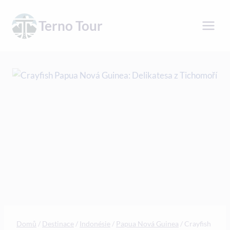
Přeskočit
na
Terno Tour
obsah
Domů
/
Destinace
/
Indonésie
/
Papua Nová Guinea
/
Crayfish