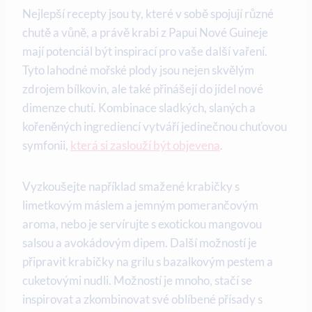
Nejlepší recepty​ jsou ty, které v sobě spojují různé
chutě a vůně, a právě⁣ krabi z Papui Nové Guineje
mají potenciál být inspirací pro vaše další vaření.
Tyto lahodné mořské ‌plody jsou nejen skvělým
zdrojem bílkovin, ale také přinášejí do​ jídel nové
dimenze chutí. Kombinace sladkých, slaných a
kořeněných ingrediencí​ vytváří jedinečnou chuťovou
symfonii,
která si zaslouží být objevena
.
Vyzkoušejte například‍ smažené krabičky s
limetkovým máslem a jemným pomerančovým
aroma, nebo je servírujte s exotickou mangovou
salsou a ‍avokádovým dipem. Další možností je
připravit ⁣krabičky na ‍grilu s bazalkovým pestem a
cuketovými⁤ nudli. Možností je mnoho, stačí se
inspirovat a zkombinovat své oblíbené přísady ⁤s