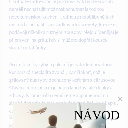
Chutnáte rádi exotické‍ pokrmy? Pak byste si určitě
neměli nechat ujít možnost ochutnat‍ lahodnou
novoguinejskou kuchyni. Jednou z nejoblíbenějších⁤
místních specialit jsou sladkovodní krevety,‌ které se
podávají několika různými způsoby. Nejoblíbenější je
připravení na grilu, kdy ⁤si můžete dopřát kousek
skutečné lahůdky.
Pro milovníky rybích pokrmů je pak ideální volbou
kuchařská specialita zvaná „Ikan Bakar“, což je
grilovaný ⁣kus ​ryby dochucený kořením a citrusovou
šťávou. Tento pokrm je nejen⁢ lahodný, ale i lehký a
zdravý. Kromě ⁢toho nemůžeme zapomenout na
sladké dezerty, jako je například tradiční „Kue Lapis“,
což ⁣je vrstvený ⁣dort s kokosovou chutí a vanilkou.
NÁVOD