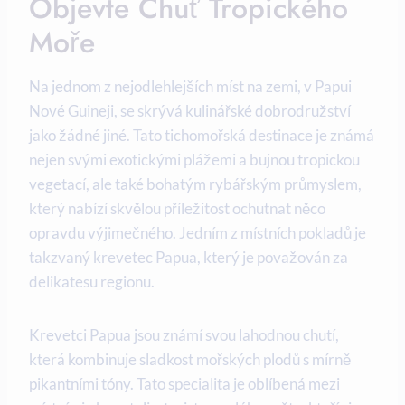
Objevte Chuť Tropického
Moře
Na jednom z nejodlehlejších míst na zemi, v ⁤Papui
Nové Guineji, se skrývá kulinářské dobrodružství
jako žádné jiné. Tato tichomořská destinace je známá
nejen svými exotickými plážemi a bujnou tropickou⁢
vegetací, ale také bohatým rybářským průmyslem,
který nabízí skvělou příležitost ochutnat něco
opravdu​ výjimečného. Jedním z místních‌ pokladů je
takzvaný ⁤krevetec Papua, který je považován za
delikatesu regionu.
Krevetci Papua jsou známí svou ⁤lahodnou chutí,
která kombinuje sladkost mořských ​plodů s mírně
pikantními tóny. ‌Tato specialita⁤ je oblíbená mezi