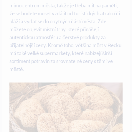
mimo centrum města, takže je třeba mít na paměti,
že se budete muset vzdálit od turistických atrakcí či
pláží a vydat se do obytných částí města. Zde
můžete objevit místní trhy, které přinášejí
autentickou atmosféru a čerstvé produkty za
přijatelnější ceny. Kromě toho, většina měst v Řecku
má také velké supermarkety, které nabízejí širší
sortiment potravin za srovnatelné ceny s těmi ve
městě.