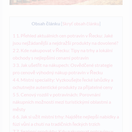
Obsah článku
[
Skryť obsah článku
]
1
1. Přehled aktuálních cen potravin v Řecku: Jaké
jsou nejžádanější a nejdražší produkty na dovolené?
2
2. Kde nakupovat v Řecku: Tipy na trhy a lokální
obchody s nejlepšími cenami potravin
3
3. Jak ušetřit na nákupech: Osvědčené strategie
pro cenově výhodný nákup potravin v Řecku
4
4. Místní speciality: Vyzkoušejte řecké lahůdky a
ochutnejte autentické produkty za přijatelné ceny
5
5. Cenový rozdíl v potravinách: Porovnání
nákupních možností mezi turistickými oblastmi a
městy
6
6. Jak si užít místní trhy: Najděte nejlepší nabídky a
fúzi vůní a chutí na tradičních řeckých trzích
7
7. Sezónní produkty: Kdy nakupovat potraviny v