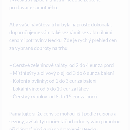
prodavače samotného.
Aby vaše návštěva trhu byla naprosto dokonalá,
doporučujeme vám také seznámit se s aktuálními
cenami potravin v Řecku. Zde je rychlý přehled cen
za vybrané dobroty na trhu:
– Čerstvé zeleninové saláty: od 2 do 4 eur za porci
– Místní sýry a olivový olej: od 3 do 6 eur za balení
– Koření a bylinky: od 1 do 3 eur za balení
– Lokální víno: od 5 do 10 eur za láhev
– Čerstvý rybolov: od 8 do 15 eur za porci
Pamatujte si, že ceny se mohou lišit podle regionu a
sezóny, avšak tyto orientační hodnoty vám pomohou
při plánování nákupů na dovolené v Řecku.