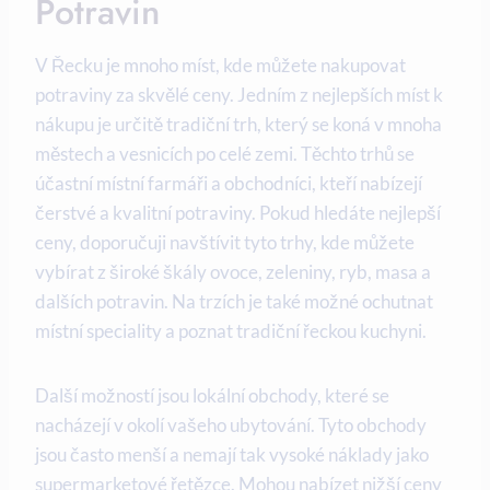
Potravin
V Řecku je mnoho míst, kde můžete nakupovat
potraviny za skvělé ceny. Jedním z nejlepších míst k
nákupu je určitě tradiční trh, který se koná v mnoha
městech a vesnicích po celé zemi. Těchto trhů se
účastní místní farmáři a obchodníci, kteří nabízejí
čerstvé a kvalitní potraviny. Pokud hledáte nejlepší
ceny, doporučuji navštívit tyto trhy, kde můžete
vybírat z široké škály ovoce, zeleniny, ryb, masa a
dalších potravin. Na trzích je také možné ochutnat
místní speciality a poznat tradiční řeckou kuchyni.
Další možností jsou lokální obchody, které se
nacházejí v okolí vašeho ubytování. Tyto obchody
jsou často menší a nemají tak vysoké náklady jako
supermarketové řetězce. Mohou nabízet nižší ceny