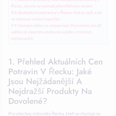
Řecku, abyste se vyhnuli přemrštěným cenám
8
8. Bezlepkové potraviny v Řecku: Kde je najít a jak
se vyhnout rusení rozpočtu
9
9. Domácí vaření vs. restaurace: Porovnání cen při
vaření ve vlastním ubytování a jídle v místních
restauracích
1. Přehled Aktuálních Cen
Potravin V Řecku: Jaké
Jsou Nejžádanější A
Nejdražší Produkty Na
Dovolené?
Pro všechny milovníky Řecka, kteří se chystají na