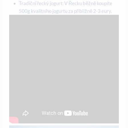
Tradiční řecký jogurt: V Řecku běžně koupíte
500g kvalitního jogurtu za přibližně 2-3 eury.