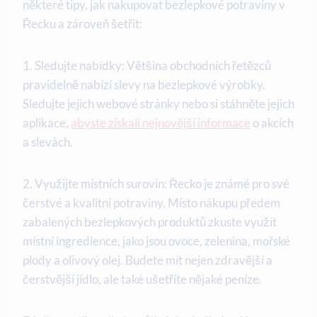
některé tipy, jak nakupovat bezlepkové potraviny v
Řecku a zároveň šetřit:
1. Sledujte nabídky: Většina obchodních řetězců
pravidelně nabízí slevy na bezlepkové výrobky.
Sledujte jejich webové stránky nebo si stáhněte jejich
aplikace,
abyste získali nejnovější informace
o akcích
a slevách.
2. Využijte místních surovin: Řecko je známé pro své
čerstvé a kvalitní potraviny. Místo nákupu předem
zabalených bezlepkových produktů zkuste využít
místní ingredience, jako jsou ovoce, zelenina, mořské
plody a olivový olej. Budete mít nejen zdravější a
čerstvější jídlo, ale také ušetříte nějaké peníze.