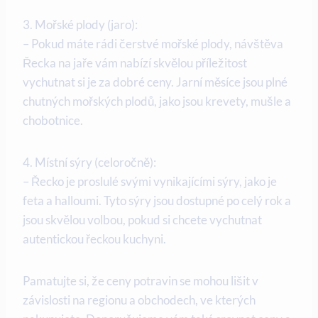
3. Mořské plody (jaro):
– Pokud máte rádi čerstvé mořské plody, návštěva
Řecka na jaře vám nabízí skvělou příležitost
vychutnat si je za dobré ceny. Jarní měsíce jsou plné
chutných mořských plodů, jako jsou krevety, mušle a
chobotnice.
4. Místní sýry (celoročně):
– Řecko je proslulé svými vynikajícími sýry, jako je
feta a halloumi. Tyto sýry jsou dostupné po celý rok a
jsou skvělou volbou, pokud si chcete vychutnat
autentickou řeckou kuchyni.
Pamatujte si, že ceny potravin se mohou lišit v
závislosti na regionu a obchodech, ve kterých