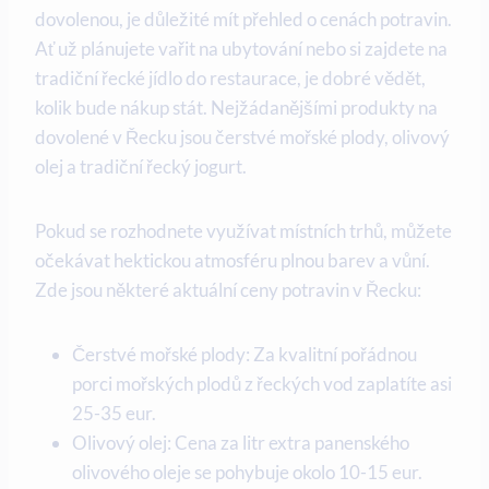
dovolenou, je důležité mít přehled o cenách potravin.
Ať už plánujete vařit na ubytování nebo si zajdete na
tradiční řecké jídlo do restaurace, je dobré vědět,
kolik bude nákup stát. Nejžádanějšími produkty na
dovolené v Řecku jsou čerstvé mořské plody, olivový
olej a tradiční řecký jogurt.
Pokud se rozhodnete využívat místních trhů, můžete
očekávat hektickou atmosféru plnou barev a vůní.
Zde jsou některé aktuální ceny potravin v Řecku:
Čerstvé mořské plody: Za kvalitní pořádnou
porci mořských plodů z řeckých vod zaplatíte asi
25-35 eur.
Olivový olej: Cena za litr extra panenského
olivového oleje se pohybuje okolo 10-15 eur.