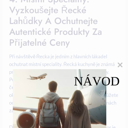
Vyzkoušejte Řecké
Lahůdky A Ochutnejte
Autentické Produkty Za
Přijatelné Ceny
Při návštěvě Řecka je jedním z hlavních lákadel
ochutnat místní speciality. Řecká kuchyně je známá
pro svou bohatost chutí a jednoduchost přípravy.
NÁVOD
Pokud máte rádi mořské plody, určitě si nenechte ujít
čerstvé řecké ryby jako je mořský vlk, mořská
okouna nebo čerstvé krevety. Tyto speciality můžete
ochutnat na místních trzích nebo v rybích tavernách
za přijatelné ceny.
Dalším typickým řeckým jídlem jsou gyros. Gyros je