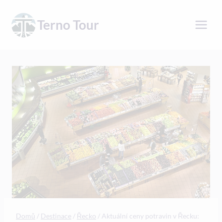
Přeskočit
na
Terno Tour
obsah
Domů
/
Destinace
/
Řecko
/
Aktuální ceny potravin v Řecku: