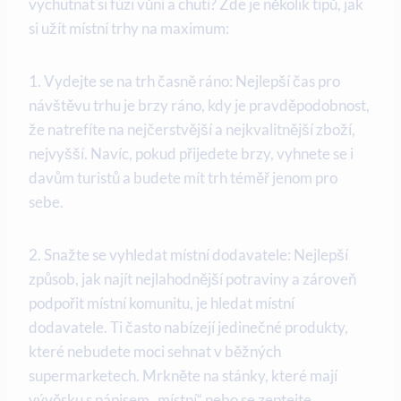
vychutnat si fúzi vůní a chutí? Zde je několik tipů, jak
si užít místní trhy na maximum:
1. Vydejte se na trh časně ráno: Nejlepší čas pro
návštěvu trhu je brzy ráno, kdy je pravděpodobnost,
že natrefíte na nejčerstvější a nejkvalitnější zboží,
nejvyšší. Navíc, pokud přijedete brzy, vyhnete se i
davům turistů a budete mít trh téměř jenom pro
sebe.
2. Snažte se vyhledat místní dodavatele: Nejlepší
způsob, jak najít nejlahodnější potraviny a zároveň
podpořit místní komunitu, je hledat místní
dodavatele. Ti často nabízejí jedinečné produkty,
které nebudete moci sehnat v běžných
supermarketech. Mrkněte na stánky, které mají
vývěsku s nápisem „místní“ nebo se zeptejte