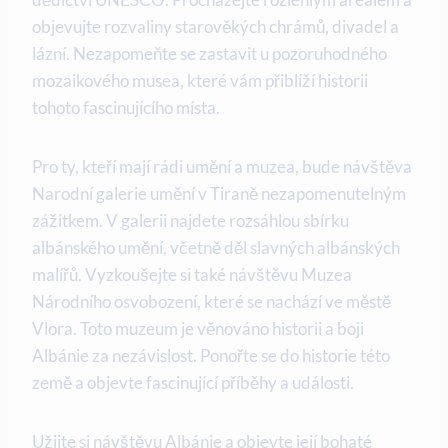
‍objevujte rozvaliny starověkých⁣ chrámů, divadel⁢ a
lázní.​ Nezapomeňte se zastavit u​ pozoruhodného
mozaikového musea, které vám přiblíží historii
tohoto fascinujícího ⁣místa.
Pro ty, kteří mají rádi umění a muzea, bude návštěva
Narodní galerie umění​ v Tiraně nezapomenutelným
zážitkem. V galerii najdete‍ rozsáhlou sbírku
⁤albánského umění, včetně děl slavných albánských
malířů. ⁤Vyzkoušejte si také ⁤návštěvu Muzea
Národního osvobození, které⁢ se nachází ve městě
Vlora. Toto muzeum je věnováno historii a boji
Albánie za​ nezávislost. Ponořte se do​ historie této⁣
země a objevte fascinující ​příběhy ‌a události.
Užijte si návštěvu Albánie⁣ a objevte její bohaté