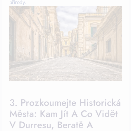
přírody.
3. ⁤Prozkoumejte Historická
Města: Kam ‌jít A Co Vidět
V Durresu, Beratě A