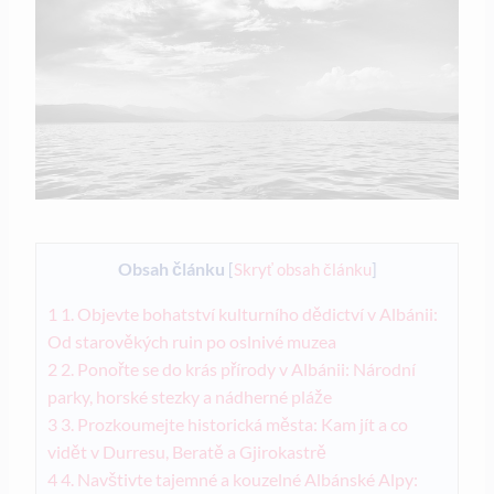
Obsah článku
[
Skryť obsah článku
]
1
1. Objevte ‍bohatství kulturního dědictví ⁣v ⁤Albánii:
Od starověkých ruin po oslnivé muzea
2
2. Ponořte se do⁤ krás přírody v Albánii:​ Národní
parky, ⁣horské⁢ stezky a nádherné pláže
3
3. ⁤Prozkoumejte historická města: Kam ‌jít a co
vidět v Durresu, Beratě a Gjirokastrě
4
4. Navštivte tajemné a kouzelné Albánské Alpy: