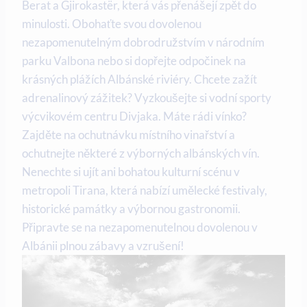
Berat a Gjirokastër, která ​vás přenášejí⁤ zpět do⁤
minulosti. Obohaťte svou ‌dovolenou
nezapomenutelným dobrodružstvím ⁣v národním
parku⁣ Valbona nebo si dopřejte ⁢odpočinek‌ na
krásných plážích Albánské riviéry. Chcete zažít
adrenalinový zážitek? Vyzkoušejte⁤ si vodní sporty
výcvikovém centru Divjaka. Máte rádi vínko?
Zajděte ‍na ochutnávku místního vinařství a
ochutnejte některé z výborných albánských ‍vín.
Nenechte si ujít ani bohatou kulturní scénu v
metropoli Tirana, která nabízí umělecké festivaly,
historické památky ⁣a výbornou gastronomii.
Připravte se na nezapomenutelnou dovolenou v
‌Albánii‍ plnou zábavy a vzrušení!