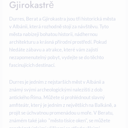
Gjirokastrě
Durres, Berat a Gjirokastra jsou tři⁢ historická města⁤
v Albánii, která‌ rozhodně stojí za ⁤návštěvu. Tyto
města ⁢nabízejí bohatou historii, nádhernou
architekturu a krásná přírodní prostředí.‌ Pokud
⁤hledáte zábavu a atrakce, které ⁣vám zajistí
nezapomenutelný pobyt, vydejte se do těchto​
fascinujících destinací.
Durres je jedním z nejstarších měst v Albánii a
známý svými archeologickými nalezišti z dob
antického Říma. Můžete si prohlédnout slavný
amfiteátr, který je jedním z největších ‌na Balkáně, a⁢
projít se úchvatnou promenádou u moře. V Beratu,
známém ‍také jako ​ "město tisíce oken", se můžete