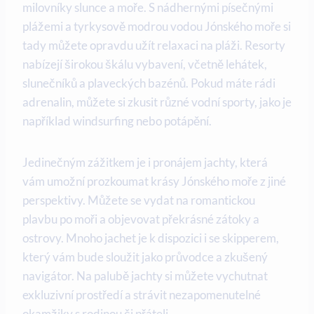
‍milovníky slunce a moře. S nádhernými‍ písečnými
plážemi a tyrkysově modrou⁣ vodou Jónského ⁤moře si
tady můžete opravdu užít relaxaci na pláži. Resorty
nabízejí širokou škálu vybavení, včetně lehátek,
slunečníků a plaveckých bazénů. Pokud máte rádi
adrenalin, můžete ​si⁤ zkusit různé vodní sporty, jako je
například windsurfing nebo potápění. ‌
Jedinečným zážitkem je i pronájem jachty, která
vám​ umožní prozkoumat krásy Jónského‍ moře z jiné
perspektivy. ⁣Můžete se vydat na romantickou
plavbu po moři a objevovat překrásné zátoky a
ostrovy. Mnoho ‌jachet je k dispozici‌ i se‌ skipperem,⁣
který vám bude⁢ sloužit jako průvodce a ‍zkušený
navigátor. Na palubě jachty si můžete vychutnat
exkluzivní prostředí a strávit nezapomenutelné
okamžiky s rodinou či přáteli.