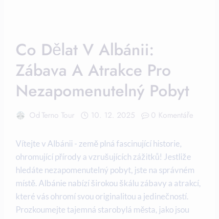
Co Dělat V Albánii:
Zábava A Atrakce Pro
Nezapomenutelný Pobyt
Od
Terno Tour
10. 12. 2025
0 Komentáře
Vítejte v Albánii -⁤ země plná fascinující⁢ historie,
ohromující přírody a vzrušujících zážitků! Jestliže
hledáte nezapomenutelný pobyt, jste na správném
místě. Albánie nabízí širokou škálu zábavy a atrakcí,
které vás ohromí svou originalitou a jedinečností.
Prozkoumejte tajemná starobylá města, jako jsou