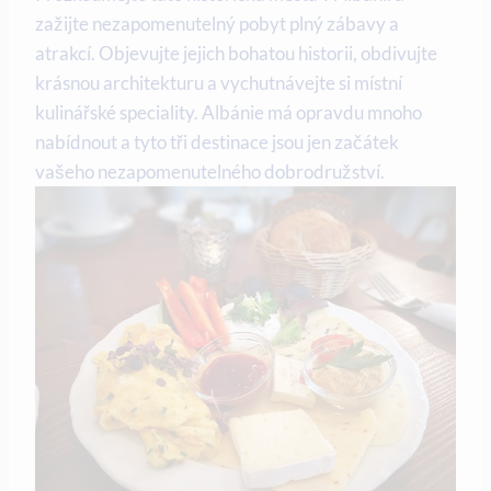
zažijte nezapomenutelný‌ pobyt plný zábavy ⁤a
atrakcí.⁣ Objevujte jejich bohatou historii,⁣ obdivujte
krásnou ⁤architekturu a vychutnávejte si místní
kulinářské speciality. Albánie má opravdu mnoho
nabídnout a tyto tři‍ destinace jsou jen začátek
vašeho nezapomenutelného dobrodružství.