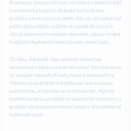
Procházka úzkými‍ uličkami, návštěva místních tržišť
a ochutnávka ‌tradiční albánské kuchyně jsou
prožitky, které⁢ vás zcela pohltí. Aby se váš pobyt stal
ještě zajímavějším, můžete⁢ se zapojit do různých
aktivit nabízených místními obyvateli, jako je výroba
tradičních hudebních ​nástrojů nebo tkání čepic.
Zkrátka, Albánské Alpy nabízejí nekonečné​
možnosti⁤ pro zábavu⁤ a ⁣dobrodružství. Bez ohledu ‍na
to, zda jste milovník přírody, historie nebo kultury,
Albánie vás jistě příjemně ‌překvapí svou krásou a
autenticitou. Vydávejte se na túru do hor, objevte
malebná jezera a projeďte se pouťovými vesnicemi, a
prožijte tak nezapomenutelný pobyt v této ⁤nádherné
balkánské zemi.