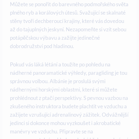
Můžete se ponořit do barevného podmořského světa
plného ryb a⁣ korálových útesů. Svažující se skalnaté
stěny tvoří dechberoucí krajiny, které vás dovedou​
až do tajuplných jeskyní. Nezapomeňte si vzít sebou
potápěčskou výbavu a zažijte jedinečné
dobrodružství pod ‍hladinou.
Pokud vás láká létání a toužíte po pohledu na
nádherné panoramatické ​výhledy, paragliding⁢ je tou
správnou volbou. Albánie je proslulá ⁢svými
nádhernými horskými oblastmi, které si⁢ můžete‌
prohlédnout z ptačí perspektivy. S pevnou vazbou na
zkušeného instruktora budete plachtit ve vzduchu a
zažijete vzrušující‌ adrenalinový zážitek. Odvážnější
jedinci ‌si dokonce mohou ⁤vyzkoušet i akrobatické
manévry ⁤ve vzduchu. ⁢Připravte ​se na