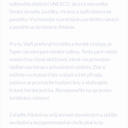
světového dědictví UNESCO, ‍skrývá starověký
římský divadlo,‍ baziliky, chrámy a ⁤další historické
památky. Vychutnejte si procházku po těchto⁣ ruinách⁢
a ponořte se do historie Albánie. ​
Pro ty, kteří preferují turistiku a horské výstupy, je
Tupec národní park ideální volbou. Tento‍ park nabízí
mnoho ⁢tras různé​ obtížnosti, které ⁣vás provedou
⁤nádhernou horou s úchvatnými výhledy. Zde si
můžete ⁣vychutnat čistý ⁣vzduch a klid přírody,
zatímco se procházíte hustými lesy a obdivujete
⁣krásné horské jezírka. Nezapomeňte na správnou
turistickou výbavu!
Zařaďte Albánii​ na svůj seznam dovolených a zažijte
‌nevšední a nezapomenutelné chvíle ​plné krás