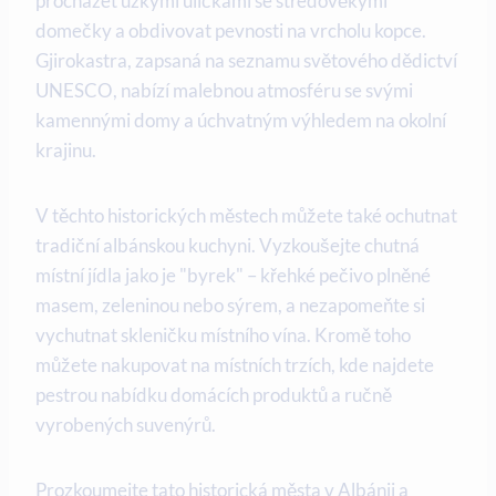
procházet úzkými uličkami se středověkými
domečky a obdivovat pevnosti na vrcholu kopce.
Gjirokastra, zapsaná ⁣na seznamu světového dědictví
UNESCO, nabízí⁤ malebnou atmosféru se svými
kamennými domy a úchvatným výhledem na okolní
krajinu.
V těchto historických‌ městech můžete také ochutnat
tradiční albánskou kuchyni. Vyzkoušejte chutná
místní‌ jídla ‍jako je "byrek" – křehké pečivo plněné
masem, zeleninou nebo sýrem, a nezapomeňte si
vychutnat skleničku místního vína. Kromě toho
můžete nakupovat na místních trzích, kde ​najdete
pestrou nabídku domácích‌ produktů a ručně
vyrobených suvenýrů.
Prozkoumejte⁢ tato historická​ města v Albánii a