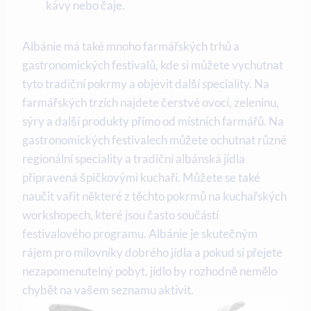
kávy nebo čaje.
Albánie⁣ má také mnoho farmářských trhů a
gastronomických festivalů, kde si můžete vychutnat
tyto tradiční ⁤pokrmy a objevit další speciality.⁢ Na
farmářských trzích najdete​ čerstvé ovocí, zeleninu,
‍sýry⁣ a ‌další produkty přímo od místních ⁣farmářů. Na
gastronomických festivalech můžete ochutnat ‍různé
regionální speciality a tradiční albánská jídla
připravená špičkovými ⁢kuchaři. Můžete se také
⁣naučit vařit některé ​z těchto pokrmů‍ na kuchařských
workshopech, které jsou⁤ často součástí
festivalového programu. Albánie je skutečným⁢
rájem pro milovníky dobrého jídla a pokud⁤ si přejete
nezapomenutelný pobyt, jídlo by rozhodně nemělo
chybět‍ na vašem seznamu aktivit.