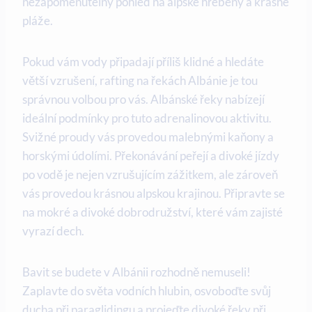
nezapomenutelný pohled na alpské hřebeny a krásné
pláže.
Pokud vám vody připadají příliš ⁣klidné a hledáte
větší vzrušení, rafting‍ na řekách Albánie je tou
správnou volbou pro vás. Albánské řeky nabízejí
⁤ideální podmínky pro tuto adrenalinovou aktivitu.
Svižné proudy vás provedou​ malebnými kaňony a
horskými údolími. Překonávání peřejí a divoké jízdy
po ‍vodě je nejen⁤ vzrušujícím zážitkem, ale zároveň
vás provedou ‍krásnou⁢ alpskou krajinou. Připravte se
na mokré a divoké dobrodružství, ⁢které vám zajisté
vyrazí dech.
Bavit se budete v Albánii rozhodně nemuseli!
Zaplavte do světa vodních hlubin, osvoboďte svůj
ducha při paraglidingu a projeďte divoké‌ řeky při