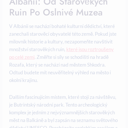
⁤Albánii: Od Starověkých
Ruin Po Oslnivé Muzea
V Albánii se nachází bohaté kulturní dědictví, které
zanechali starověcí obyvatelé této země. Pokud jste
milovník historie a kultury, nezapomeňte navštívit
množství starověkých ruin,
které jsou roztroušeny
po celé zemi
.⁣ Změřte si síly se schodišti na‍ hradě
Rozafa, který se nachází nad městem Shkodra.
Odtud ⁣budete mít neuvěřitelný výhled na město i
okolní krajinu.
Dalším ‍fascinujícím místem, které⁢ stojí za⁢ návštěvu,
je⁣ Butrintský národní‌ park. Tento archeologický
komplex je jedním z nejvýznamnějších starověkých
měst na Balkáně a⁤ byl zapsán na seznamu světového
dědictví UNESCO. Procházejte ​rozlehlým areálem a