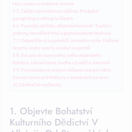
Hory, jezera a malebné ‌vesnice
5
5. Zažijte adrenalinový zážitek: Potápění,
paragliding a rafting na řekách
6
6. Poznejte lahůdky albánské kuchyně: Tradiční
pokrmy, farmářské trhy a gastronomické festivaly
7
7. Odpočiňte si na pobřeží Jónského moře: Plážové
resorty, vodní sporty ​a pobyt na jachtě
8
8. Vstupte do ⁣barevného světa albánského
folklóru: Lidové tance, hudba a tradiční​ slavnosti
9
9. Procházejte⁢ se úzkými uličkami starých měst:
Kouzlo ‍tamní architektury a malebných kaváren
10
Závěrečné myšlenky
1. Objevte ‍bohatství
Kulturního Dědictví ⁣v