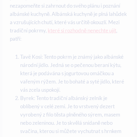
nezapomeňte si zahrnout do svého plánu i poznání
albánské kuchyně. Albánská kuchyně je plná lahůdek
a vzrušujících ⁢chutí, které vás určitě okouzlí. Mezi
tradiční pokrmy,
které si rozhodně nenechte ujít
,
patří:
Tavë Kosi: Tento ​pokrm je známý jako albánské
národní jídlo. Jedná se o pečenou beraní kýtu,
která je podávána s jogurtovou omáčkou a
vařeným⁤ rýžem. Je⁣ to bohaté​ a ‍syté jídlo, ⁤které
vás zcela ‍uspokojí.
Byrek: Tento tradiční⁣ albánský zelník je⁣
oblíbený v ​celé zemi. Je to vrstvený dezert
vyrobený z filo těsta ⁣plněného sýrem, masem
nebo ‌zeleninou. Je to skvělá snídaně nebo
svačina, kterou si můžete vychutnat s hrnkem