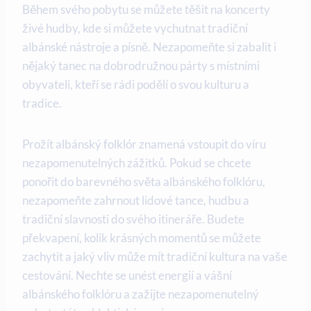
Během⁣ svého pobytu se můžete těšit na koncerty
živé hudby, kde ⁣si ⁣můžete vychutnat tradiční‍
albánské nástroje⁢ a písně. Nezapomeňte ⁤si zabalit⁤ i
nějaký tanec na ⁢dobrodružnou párty s ‌místními
obyvateli, kteří se rádi podělí o svou kulturu a
tradice.
Prožít albánský​ folklór znamená vstoupit do víru
nezapomenutelných zážitků. Pokud se chcete
ponořit do barevného světa albánského folklóru,
nezapomeňte ⁣zahrnout lidové ‌tance, ​hudbu a​
tradiční slavnosti⁢ do svého itineráře. Budete
překvapení, kolik ‌krásných momentů se ⁢můžete
zachytit a jaký vliv může mít tradiční⁣ kultura na vaše
cestování. Nechte se unést energií a vášní
‍albánského folklóru a ⁣zažijte nezapomenutelný