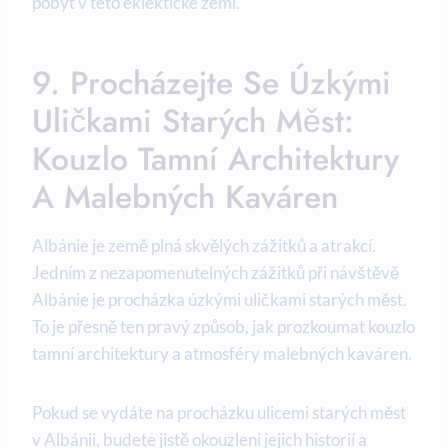
pobyt v této eklektické zemi.
9. Procházejte⁢ Se Úzkými
Uličkami Starých Měst:
Kouzlo ‍tamní Architektury
A Malebných Kaváren
Albánie je země plná skvělých zážitků a atrakcí.
Jedním z nezapomenutelných zážitků při návštěvě
Albánie​ je procházka úzkými⁣ uličkami starých měst.
To je přesně ten pravý způsob, jak ⁤prozkoumat kouzlo
tamní architektury a atmosféry ‍malebných kaváren.
Pokud‌ se vydáte na procházku ulicemi starých měst
v Albánii,⁤ budete​ jistě okouzleni jejich historií⁣ a