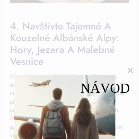
4. Navštivte Tajemné A
Kouzelné Albánské Alpy:
Hory, Jezera A Malebné
‌vesnice
Albánie,⁤ jedna z nejlidnatějších zemí Balkánu, je
NÁVOD
skrytým pokladem pro každého, kdo hledá
dobrodružství a⁤ přírodní krásy.⁤ Pokud⁢ jste milovník
přírody a adrenalinových sportů, pak rozhodně
nevynechejte návštěvu tajemných a kouzelných
Albánských‌ Alp. Tyto majestátní hory nabízejí
spektakulární⁣ výhledy, malebná jezera a⁣ úchvatné
vesnice ⁣plné historie.