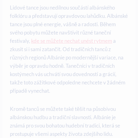
Lidové tance jsou nedílnou⁣ součástí albánského
folklóru a‍ představují opravdovou ‌lahůdku. Albánské
tance jsou ‌plné energie, vášně a radosti. Během
⁤svého pobytu můžete navštívit různé taneční
festivaly,
kde se můžete nechat unést rytmem
a
zkusit ⁤si i sami zatančit. Od tradičních ⁤tanců z
různých regionů Albánie po⁤ modernější variace, na
výběr je opravdu hodně. Tanečníci ‍v tradičních
⁣kostýmech vás uchvátí svou dovedností a ‍grácií,
takže toto zážitkové odpoledne nechcete v žádném
případě vynechat.
Kromě tanců se můžete také těšit na působivou
albánskou hudbu a tradiční ⁣slavnosti. Albánie je
známá pro svou⁣ bohatou hudební tradici, která se
prostupuje všemi aspekty života zdejšího lidu.