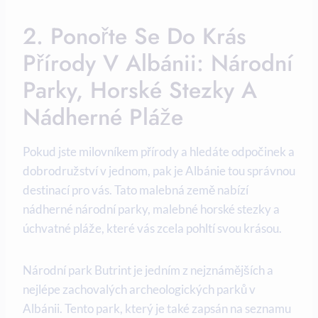
2. Ponořte Se Do⁤ Krás
Přírody V Albánii:​ Národní
Parky, ⁣horské⁢ Stezky A
Nádherné Pláže
Pokud jste milovníkem ​přírody a ⁤hledáte odpočinek⁣ a
dobrodružství v jednom, pak ⁣je Albánie tou správnou
destinací pro vás. Tato malebná země ⁣nabízí
nádherné národní‌ parky, malebné horské stezky a
úchvatné pláže, které ‌vás zcela ‍pohltí svou krásou.
Národní park Butrint je jedním z ⁤nejznámějších a
nejlépe zachovalých archeologických ‌parků v
Albánii. Tento ⁣park, který je také zapsán na seznamu