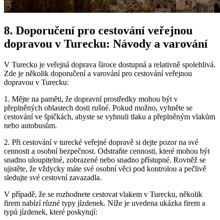
8. Doporučení pro cestování veřejnou
dopravou v Turecku: Návody a varování
V Turecku je veřejná doprava široce dostupná a relativně spolehlivá.
Zde je několik doporučení a varování pro cestování veřejnou
dopravou v Turecku:
1. Mějte na paměti, že dopravní prostředky mohou být v
přeplněných oblastech dosti rušné. Pokud možno, vyhněte se
cestování ve špičkách, abyste se vyhnuli tlaku a přeplněným vlakům
nebo autobusům.
2. Při cestování v turecké veřejné dopravě si dejte pozor na své
cennosti a osobní bezpečnost. Odstraňte cennosti, které mohou být
snadno uloupitelné, zobrazené nebo snadno přístupné. Rovněž se
ujistěte, že vždycky máte své osobní věci pod kontrolou a pečlivě
sledujte své cestovní zavazadla.
V případě, že se rozhodnete cestovat vlakem v Turecku, několik
firem nabízí různé typy jízdenek. Níže je uvedena ukázka firem a
typů jízdenek, které poskytují: