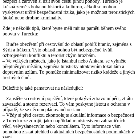
bezpečí a zároveň si užít svou cestu plnou pohody. Turecko je
krásná země s bohatou historií a kulturou, ačkoli se mohou
vyskytovat určité bezpečnostní rizika, jako je možnost teroristických
útoků nebo drobné kriminality.
Zde je několik tipů, které byste měli mít na paměti během svého
pobytu v Turecku:
– Buďte obezřetní při cestování do oblastí poblíž hranic, zejména s
Sýrií a Irákem. Tyto oblasti mohou být nebezpečné kvůli
ozbrojenému konfliktu a teroristickým hrozbám.
– Ve velkých městech, jako je Istanbul nebo Ankara, se vyhněte
přeplněným místům, zejména turisticky atraktivním lokalitám a
dopravním uzlům. To pomůže minimalizovat riziko krádeže a jiných
trestných činů.
Důležité je také pamatovat na následující:
– Zajistěte si cestovní pojištění, které pokrývá zdravotní péči, ztrátu
zavazadel a storno rezervací. To vám poskytne jistotu a ochranu v
případě, že se něco neplánovaného stane.
– Vždy si před cestou zkontrolujte aktuální informace o bezpečnosti
v Turecku ze zdrojů, jako například ministerstvem zahraničních
věcí, velvyslanectvím nebo konzulátem. Tyto informace vám
pomohou získat přehled o aktuálních bezpečnostních podmínkách v
zemi.