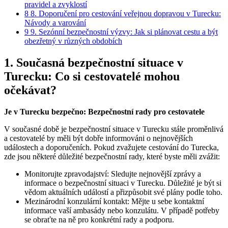
pravidel a zvyklostí
8
8. Doporučení pro cestování veřejnou dopravou v Turecku:
Návody a varování
9
9. Sezónní bezpečnostní výzvy: Jak si plánovat cestu a být
obezřetný v různých obdobích
1. Současná bezpečnostní situace v
Turecku: Co si cestovatelé mohou
očekávat?
Je v Turecku bezpečno: Bezpečnostní rady pro cestovatele
V současné době je bezpečnostní situace v Turecku stále proměnlivá
a cestovatelé by měli být dobře informováni o nejnovějších
událostech a doporučeních. Pokud zvažujete cestování do Turecka,
zde jsou některé důležité bezpečnostní rady, které byste měli zvážit:
Monitorujte zpravodajství: Sledujte nejnovější zprávy a
informace o bezpečnostní situaci v Turecku. Důležité je být si
vědom aktuálních událostí a přizpůsobit své plány podle toho.
Mezinárodní konzulární kontakt: Mějte u sebe kontaktní
informace vaší ambasády nebo konzulátu. V případě potřeby
se obraťte na ně pro konkrétní rady a podporu.