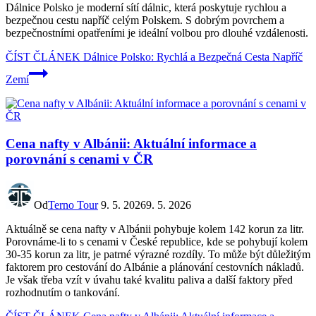
Dálnice Polsko je moderní sítí dálnic, která poskytuje rychlou a
bezpečnou cestu napříč celým Polskem. S dobrým povrchem a
bezpečnostními opatřeními je ideální volbou pro dlouhé vzdálenosti.
ČÍST ČLÁNEK
Dálnice Polsko: Rychlá a Bezpečná Cesta Napříč
Zemí
Cena nafty v Albánii: Aktuální informace a
porovnání s cenami v ČR
Od
Terno Tour
9. 5. 2026
9. 5. 2026
Aktuálně se cena nafty v Albánii pohybuje kolem 142 korun za litr.
Porovnáme-li to s cenami v České republice, kde se pohybují kolem
30-35 korun za litr, je patrné výrazné rozdíly. To může být důležitým
faktorem pro cestování do Albánie a plánování cestovních nákladů.
Je však třeba vzít v úvahu také kvalitu paliva a další faktory před
rozhodnutím o tankování.