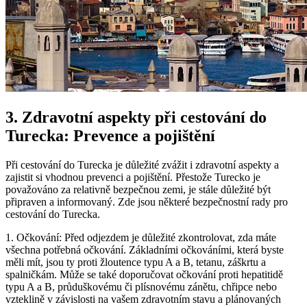
3. Zdravotní aspekty při cestování do
Turecka: Prevence a pojištění
Při cestování do Turecka je důležité zvážit i zdravotní aspekty a
zajistit si vhodnou prevenci a pojištění. Přestože Turecko je
považováno za relativně bezpečnou zemi, je stále důležité být
připraven a informovaný. Zde jsou některé bezpečnostní rady pro
cestování do Turecka.
1. Očkování: Před odjezdem je důležité zkontrolovat, zda máte
všechna potřebná očkování. Základními očkováními, která byste
měli mít, jsou ty proti žloutence typu A a B, tetanu, záškrtu a
spalničkám. Může se také doporučovat očkování proti hepatitidě
typu A a B, průduškovému či plísnovému zánětu, chřipce nebo
vzteklině v závislosti na vašem zdravotním stavu a plánovaných