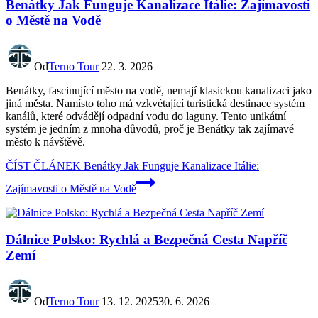
Benátky Jak Funguje Kanalizace Itálie: Zajímavosti
o Městě na Vodě
Od
Terno Tour
22. 3. 2026
Benátky, fascinující město na vodě, nemají klasickou kanalizaci jako
jiná města. Namísto toho má vzkvétající turistická destinace systém
kanálů, které odvádějí odpadní vodu do laguny. Tento unikátní
systém je jedním z mnoha důvodů, proč je Benátky tak zajímavé
město k návštěvě.
ČÍST ČLÁNEK
Benátky Jak Funguje Kanalizace Itálie:
Zajímavosti o Městě na Vodě
Dálnice Polsko: Rychlá a Bezpečná Cesta Napříč
Zemí
Od
Terno Tour
13. 12. 2025
30. 6. 2026