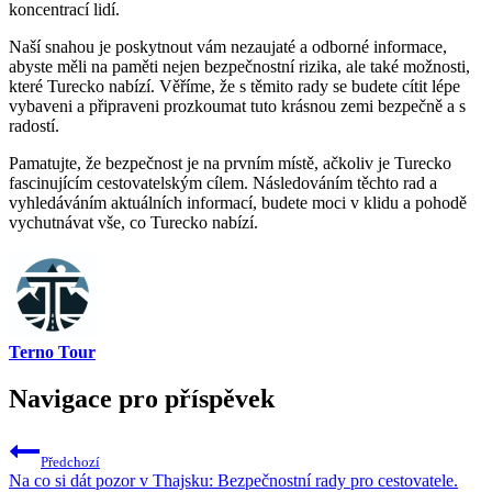
koncentrací lidí.
Naší snahou je poskytnout vám nezaujaté a odborné informace,
abyste měli na paměti nejen bezpečnostní rizika, ale také možnosti,
které Turecko nabízí. Věříme, že s těmito rady se budete cítit lépe
vybaveni a připraveni prozkoumat tuto krásnou zemi bezpečně a s
radostí.
Pamatujte, že bezpečnost je na prvním místě, ačkoliv je Turecko
fascinujícím cestovatelským cílem. Následováním těchto rad a
vyhledáváním aktuálních informací, budete moci v klidu a pohodě
vychutnávat vše, co Turecko nabízí.
Terno Tour
Navigace pro příspěvek
Předchozí
Na co si dát pozor v Thajsku: Bezpečnostní rady pro cestovatele.