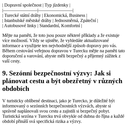
| Dopravní společnost | Typ jízdenky |
|———————–|———————–|
| Turecké státní dráhy | Ekonomická, Business |
| Istanbulské městské dráhy | Jednosměrná, Zpáteční |
| Autobusové linky | Standardní, Komfortní |
Mějte na paměti, že toto jsou pouze některé příklady a že existuje
více možností. Vždy se ujistěte, že vyhledáte aktualizované
informace a využijete ten nejvhodnější způsob dopravy pro vás.
Během cestování veřejnou dopravou v Turecku mějte na paměti tato
doporučení a varování, abyste měli bezpečný a příjemný zážitek z
vaší cesty.
9. Sezónní bezpečnostní výzvy: Jak si
plánovat cestu a být obezřetný v různých
obdobích
V turisticky oblíbené destinaci, jako je Turecko, je důležité být
informovaný o sezónních bezpečnostních výzvách, abyste si
správně naplánovali svou cestu a zajistili si bezpečný pobyt.
Turistická sezóna v Turecku trvá obvykle od dubna do října a každé
období přináší svá specifická rizika a výzvy.