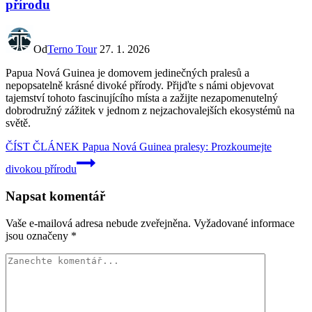
přírodu
Od
Terno Tour
27. 1. 2026
Papua Nová Guinea je domovem jedinečných pralesů a
nepopsatelně krásné divoké přírody. Přijďte s námi objevovat
tajemství tohoto fascinujícího místa a zažijte nezapomenutelný
dobrodružný zážitek v jednom z nejzachovalejších ekosystémů na
světě.
ČÍST ČLÁNEK
Papua Nová Guinea pralesy: Prozkoumejte
divokou přírodu
Napsat komentář
Vaše e-mailová adresa nebude zveřejněna.
Vyžadované informace
jsou označeny
*