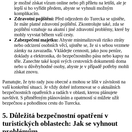
je možné získat vízum online nebo při příletu na letišti, ale je
lepší si ho vyřídit předem, abyste se vyhnuli možným
komplikacím.
Zdravotní pojištění:
Před odjezdem do Turecka se ujistěte,
že máte platné zdravotní pojištění. Zkontrolujte také, zda se
pojištění vztahuje na akutní i jiné zdravotní problémy, které by
mohly vyvstat během vaší cesty.
Zabezpečení majetku:
Abyste minimalizovali riziko ztráty
nebo odcizení osobních věcí, ujistěte se, že si s sebou vezmete
zámky na zavazadla. Vkládejte cennosti, jako jsou peníze,
doklady a elektronika, do bezpečnostního pásu nebo kapsy na
těle. Zanechte také kopii svých cestovních dokumentů doma
nebo u důvěryhodné osoby, abyste je v případě potřeby mohli
získat znovu.
Pamatujte, že tyto rady jsou obecné a mohou se lišit v závislosti na
vaší konkrétní situaci. Je vždy dobré informovat se o aktuálních
bezpečnostních opatřeních a radách v oblasti, kterou plánujete
navštívit. S přiměřeným plánováním a opatrností si můžete užít
bezpečnou a pohodlnou cestu do Turecka.
5. Důležitá bezpečnostní opatření v
turistických oblastech: Jak se vyhnout
problémům