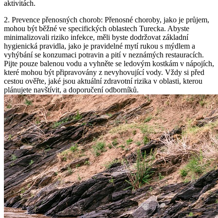
aktivitách.
2. Prevence přenosných chorob: Přenosné choroby, jako je průjem,
mohou být běžné ve specifických oblastech Turecka. Abyste
minimalizovali riziko infekce, měli byste dodržovat základní
hygienická pravidla, jako je pravidelné mytí rukou s mýdlem a
vyhýbání se konzumaci potravin a pití v neznámých restauracích.
Pijte pouze balenou vodu a vyhněte se ledovým kostkám v nápojích,
které mohou být připravovány z nevyhovující vody. Vždy si před
cestou ověřte, jaké jsou aktuální zdravotní rizika v oblasti, kterou
plánujete navštívit, a doporučení odborníků.