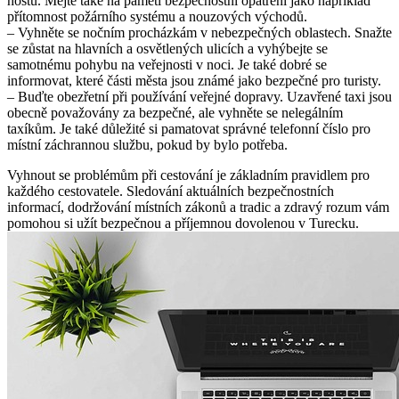
hostů. Mějte také na paměti bezpečnostní opatření jako například
přítomnost požárního systému a nouzových východů.
– Vyhněte se nočním procházkám v nebezpečných oblastech. Snažte
se zůstat na hlavních a osvětlených ulicích a vyhýbejte se
samotnému pohybu na veřejnosti v noci. Je také dobré se
informovat, které části města jsou známé jako bezpečné pro turisty.
– Buďte obezřetní při používání veřejné dopravy. Uzavřené taxi jsou
obecně považovány za bezpečné, ale vyhněte se nelegálním
taxíkům. Je také důležité si pamatovat správné telefonní číslo pro
místní záchrannou službu, pokud by bylo potřeba.
Vyhnout se problémům při cestování je základním pravidlem pro
každého cestovatele. Sledování aktuálních bezpečnostních
informací, dodržování místních zákonů a tradic a zdravý rozum vám
pomohou si užít bezpečnou a příjemnou dovolenou v Turecku.