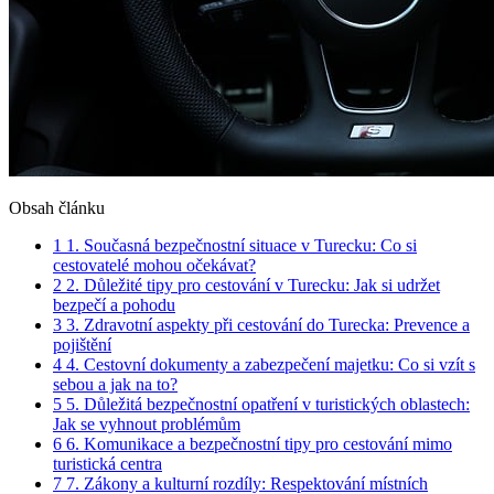
Obsah článku
1
1. Současná bezpečnostní situace v Turecku: Co si
cestovatelé mohou očekávat?
2
2. Důležité tipy pro cestování v Turecku: Jak si udržet
bezpečí a pohodu
3
3. Zdravotní aspekty při cestování do Turecka: Prevence a
pojištění
4
4. Cestovní dokumenty a zabezpečení majetku: Co si vzít s
sebou a jak na to?
5
5. Důležitá bezpečnostní opatření v turistických oblastech:
Jak se vyhnout problémům
6
6. Komunikace a bezpečnostní tipy pro cestování mimo
turistická centra
7
7. Zákony a kulturní rozdíly: Respektování místních