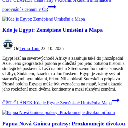
ČÍST ČLÁNEK
Cena nafty v Albánii: Aktuální informace a
porovnání s cenami v ČR
Kde je Egypt: Zeměpisné Umístění a Mapa
Od
Terno Tour
23. 10. 2025
Egypt leží na severovýchodě Afriky a zasahuje také do jihozápadní
Asie. Jeho geografická poloha je důležitá pro jeho bohatou historii a
strategické postavení. Leží na břehu Středozemního moře a sousedí
s Libyí, Súdánem, Izraelem a Jordánskem. Egypt je známý svými
starověkými pyramidami, řekou Nil a oblastí Suezského průplavu.
Přesná poloha Egypta může být vyznačena na mapě, která ukazuje
jeho rozložení mezi dvěma kontinenty a mezi různými zeměmi.
ČÍST ČLÁNEK
Kde je Egypt: Zeměpisné Umístění a Mapa
Papua Nová Guinea pralesy: Prozkoumejte divokou