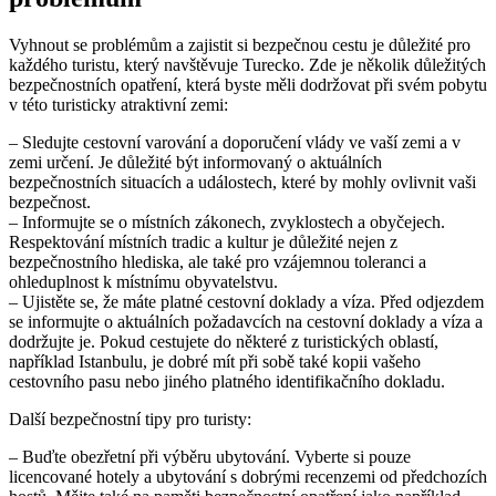
Vyhnout se problémům a zajistit si bezpečnou cestu je důležité pro
každého turistu, který navštěvuje Turecko. Zde je několik důležitých
bezpečnostních opatření, která byste měli dodržovat při svém pobytu
v této turisticky atraktivní zemi:
– Sledujte cestovní varování a doporučení vlády ve vaší zemi a v
zemi určení. Je důležité být informovaný o aktuálních
bezpečnostních situacích a událostech, které by mohly ovlivnit vaši
bezpečnost.
– Informujte se o místních zákonech, zvyklostech a obyčejech.
Respektování místních tradic a kultur je důležité nejen z
bezpečnostního hlediska, ale také pro vzájemnou toleranci a
ohleduplnost k místnímu obyvatelstvu.
– Ujistěte se, že máte platné cestovní doklady a víza. Před odjezdem
se informujte o aktuálních požadavcích na cestovní doklady a víza a
dodržujte je. Pokud cestujete do některé z turistických oblastí,
například Istanbulu, je dobré mít při sobě také kopii vašeho
cestovního pasu nebo jiného platného identifikačního dokladu.
Další bezpečnostní tipy pro turisty:
– Buďte obezřetní při výběru ubytování. Vyberte si pouze
licencované hotely a ubytování s dobrými recenzemi od předchozích