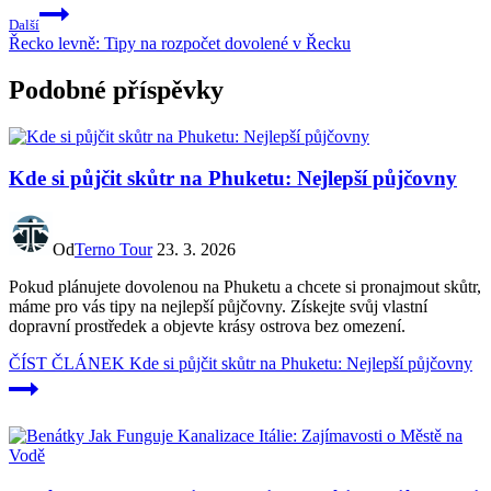
Další
Řecko levně: Tipy na rozpočet dovolené v Řecku
Podobné příspěvky
Kde si půjčit skůtr na Phuketu: Nejlepší půjčovny
Od
Terno Tour
23. 3. 2026
Pokud plánujete dovolenou na Phuketu a chcete si pronajmout skůtr,
máme pro vás tipy na nejlepší půjčovny. Získejte svůj vlastní
dopravní prostředek a objevte krásy ostrova bez omezení.
ČÍST ČLÁNEK
Kde si půjčit skůtr na Phuketu: Nejlepší půjčovny