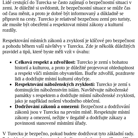
Lidé cestující do Turecka se často zajímají o bezpečnostní situaci v
zemi. Je důležité si uvědomit, že bezpečnostní situace se může čas
od času měnit, a proto je dobré být informovaný a důkladně se
připravit na cesty. Turecko je relativně bezpečnou zemí pro turisty,
ale musíte být obezřetní a respektovat místní zákony a kulturní
rozdíly.
Respektování místních zákonů a zvyklostí je klíčové pro bezpečnost
a pohodu během vaší návštěvy v Turecku. Zde je několik důležitých
pravidel a tipů, které byste měli vzít v úvahu:
Celková respekt a zdvořilost:
Turecko je zemí s bohatou
historií a kulturou, a proto je důležité projevovat ohleduplnost
a respekt vůči místním obyvatelům. Buďte zdvořilí, pozdravte
lidi a dodržujte místní kulturní obyčeje.
Respektování náboženských zvyklostí:
Turecko je zemí s
dominujícím náboženstvím islám. Navštěvujte náboženské
památky s respektem a dodržujte místní náboženské zvyklosti,
jako je například nošení vhodného oblečení.
Dodržování zákonů a omezení:
Bezpečnost a dodržování
zákonů jsou v Turecku na prvním místě. Respektujte místní
zákony a omezení, nežijte v ilegalitě a dodržujte zákazy a
povinnosti stanovené místními úřady.
V Turecku je bezpečno, pokud budete dodržovat tyto základní rady.