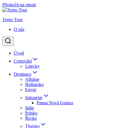
Přeskočit na obsah
Terno Tour
O nás
Úvod
Cestování
Letecky
Destinace
Albánie
Bulharsko
Egypt
Indonésie
Papua Nová Guinea
Itálie
Polsko
Řecko
Thajsko