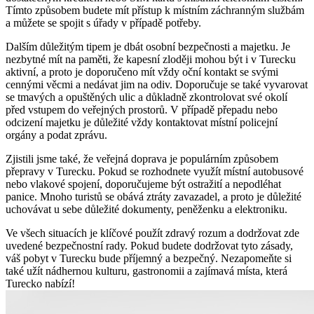
Tímto způsobem budete mít přístup k místním záchranným službám
a můžete se spojit s úřady v případě potřeby.
Dalším důležitým tipem je dbát osobní bezpečnosti a majetku. Je
nezbytné mít na paměti, že kapesní zloději mohou být i v Turecku
aktivní, a proto je doporučeno mít vždy oční kontakt se svými
cennými věcmi a nedávat jim na odiv. Doporučuje se také vyvarovat
se tmavých a opuštěných ulic a důkladně zkontrolovat své okolí
před vstupem do veřejných prostorů. V případě přepadu nebo
odcizení majetku je důležité vždy kontaktovat místní policejní
orgány a podat zprávu.
Zjistili jsme také, že veřejná doprava je populárním způsobem
přepravy v Turecku. Pokud se rozhodnete využít místní autobusové
nebo vlakové spojení, doporučujeme být ostražití a nepodléhat
panice. Mnoho turistů se obává ztráty zavazadel, a proto je důležité
uchovávat u sebe důležité dokumenty, peněženku a elektroniku.
Ve všech situacích je klíčové použít zdravý rozum a dodržovat zde
uvedené bezpečnostní rady. Pokud budete dodržovat tyto zásady,
váš pobyt v Turecku bude příjemný a bezpečný. Nezapomeňte si
také užít nádhernou kulturu, gastronomii a zajímavá místa, která
Turecko nabízí!