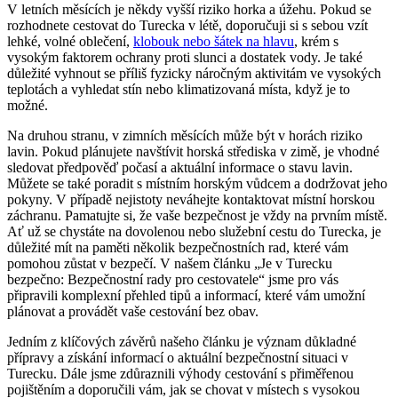
V letních měsících je někdy vyšší riziko horka a úžehu. Pokud se
rozhodnete cestovat do Turecka v létě, doporučuji si s sebou vzít
lehké, volné oblečení,
klobouk nebo šátek na hlavu
, krém s
vysokým faktorem ochrany proti slunci a dostatek vody. Je také
důležité vyhnout se příliš fyzicky náročným aktivitám ve vysokých
teplotách a vyhledat stín nebo klimatizovaná místa, když je to
možné.
Na druhou stranu, v zimních měsících může být v horách riziko
lavin. Pokud plánujete navštívit horská střediska v zimě, je vhodné
sledovat předpověď počasí a aktuální informace o stavu lavin.
Můžete se také poradit s místním horským vůdcem a dodržovat jeho
pokyny. V případě nejistoty neváhejte kontaktovat místní horskou
záchranu. Pamatujte si, že vaše bezpečnost je vždy na prvním místě.
Ať už se chystáte na dovolenou nebo služební cestu do Turecka, je
důležité mít na paměti několik bezpečnostních rad, které vám
pomohou zůstat v bezpečí. V našem článku „Je v Turecku
bezpečno: Bezpečnostní rady pro cestovatele“ jsme pro vás
připravili komplexní přehled tipů a informací, které vám umožní
plánovat a provádět vaše cestování bez obav.
Jedním z klíčových závěrů našeho článku je význam důkladné
přípravy a získání informací o aktuální bezpečnostní situaci v
Turecku. Dále jsme zdůraznili výhody cestování s přiměřenou
pojištěním a doporučili vám, jak se chovat v místech s vysokou