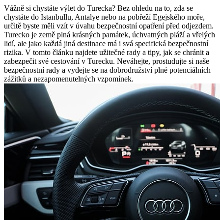
Vážně si chystáte výlet do Turecka? Bez ohledu na to, zda se
chystáte do Istanbullu, Antalye nebo na pobřeží Egejského moře,
určitě byste měli vzít v úvahu bezpečnostní opatření před odjezdem.
Turecko je země plná krásných památek, úchvatných pláží a vřelých
lidí, ale jako každá jiná destinace má i svá specifická bezpečnostní
rizika. V tomto článku najdete užitečné rady a tipy, jak se chránit a
zabezpečit své cestování v Turecku. Neváhejte, prostudujte si naše
bezpečnostní rady a vydejte se na dobrodružství plné potenciálních
zážitků a nezapomenutelných vzpomínek.