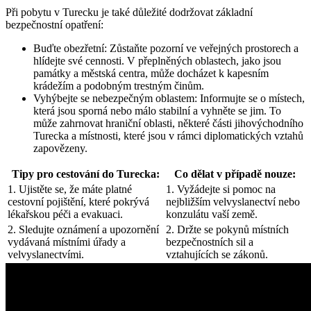
Při pobytu v Turecku je také důležité dodržovat základní
bezpečnostní opatření:
Buďte obezřetní: Zůstaňte pozorní ve veřejných prostorech a
hlídejte své cennosti. V přeplněných oblastech, jako jsou
památky a městská centra, může docházet k kapesním
krádežím a podobným trestným činům.
Vyhýbejte se nebezpečným oblastem: Informujte se o místech,
která jsou sporná nebo málo stabilní a vyhněte se jim. To
může zahrnovat hraniční oblasti, některé části jihovýchodního
Turecka a místnosti, které jsou v rámci diplomatických vztahů
zapovězeny.
Tipy pro cestování do Turecka:
Co dělat v případě nouze:
1. Ujistěte se, že máte platné
1. Vyžádejte si pomoc na
cestovní pojištění, které pokrývá
nejbližším velvyslanectví nebo
lékařskou péči a evakuaci.
konzulátu vaší země.
2. Sledujte oznámení a upozornění
2. Držte se pokynů místních
vydávaná místními úřady a
bezpečnostních sil a
velvyslanectvími.
vztahujících se zákonů.