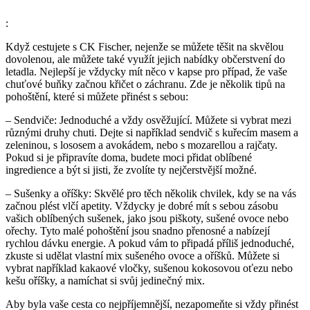
:
Když cestujete s CK Fischer, nejenže se můžete těšit na skvělou
dovolenou, ale můžete také využít jejich nabídky občerstvení do
letadla. Nejlepší je vždycky mít něco v kapse pro případ, že vaše
chuťové buňky začnou křičet o záchranu. Zde je několik tipů na
pohoštění, které si můžete přinést s sebou:
– Sendviče: Jednoduché a vždy osvěžující. Můžete si vybrat mezi
různými druhy chuti. Dejte si například sendvič s kuřecím masem a
zeleninou, s lososem a avokádem, nebo s mozarellou a rajčaty.
Pokud si je připravíte doma, budete moci přidat oblíbené
ingredience a být si jisti, že zvolíte ty nejčerstvější možné.
– Sušenky a oříšky: Skvělé pro těch několik chvilek, kdy se na vás
začnou plést vlčí apetity. Vždycky je dobré mít s sebou zásobu
vašich oblíbených sušenek, jako jsou piškoty, sušené ovoce nebo
ořechy. Tyto malé pohoštění jsou snadno přenosné a nabízejí
rychlou dávku energie. A pokud vám to připadá příliš jednoduché,
zkuste si udělat vlastní mix sušeného ovoce a oříšků. Můžete si
vybrat například kakaové vločky, sušenou kokosovou oťezu nebo
kešu oříšky, a namíchat si svůj jedinečný mix.
Aby byla vaše cesta co nejpříjemnější, nezapomeňte si vždy přinést