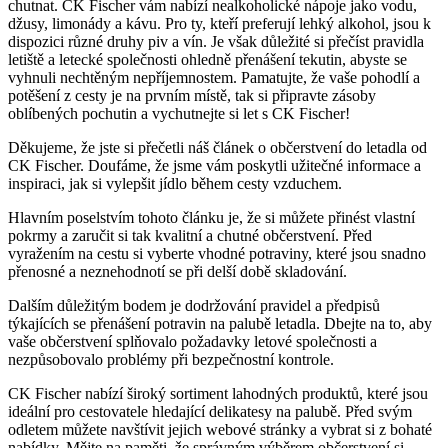
chutnat. CK Fischer vám nabízí nealkoholické nápoje jako vodu,
džusy, limonády a kávu. Pro ty, kteří preferují lehký alkohol, jsou k
dispozici různé druhy piv a vín. Je však důležité si přečíst pravidla
letiště a letecké společnosti ohledně přenášení tekutin, abyste se
vyhnuli nechtěným nepříjemnostem. Pamatujte, že vaše pohodlí a
potěšení z cesty je na prvním místě, tak si připravte zásoby
oblíbených pochutin a vychutnejte si let s CK Fischer!
Děkujeme, že jste si přečetli náš článek o občerstvení do letadla od
CK Fischer. Doufáme, že jsme vám poskytli užitečné informace a
inspiraci, jak si vylepšit jídlo během cesty vzduchem.
Hlavním poselstvím tohoto článku je, že si můžete přinést vlastní
pokrmy a zaručit si tak kvalitní a chutné občerstvení. Před
vyražením na cestu si vyberte vhodné potraviny, které jsou snadno
přenosné a neznehodnotí se při delší době skladování.
Dalším důležitým bodem je dodržování pravidel a předpisů
týkajících se přenášení potravin na palubě letadla. Dbejte na to, aby
vaše občerstvení splňovalo požadavky letové společnosti a
nezpůsobovalo problémy při bezpečnostní kontrole.
CK Fischer nabízí široký sortiment lahodných produktů, které jsou
ideální pro cestovatele hledající delikatesy na palubě. Před svým
odletem můžete navštívit jejich webové stránky a vybrat si z bohaté
nabídky. Mějte na paměti, že správným výběrem občerstvení si