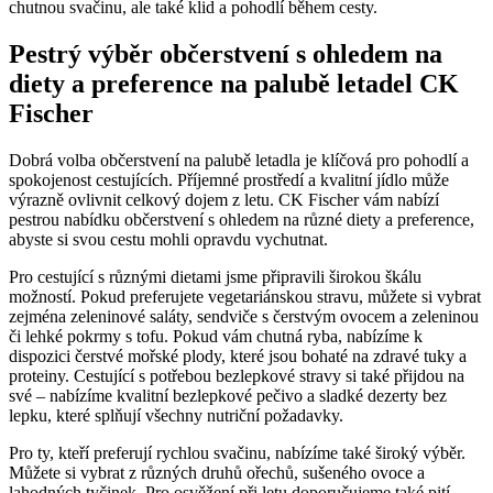
chutnou svačinu, ale také klid a pohodlí během cesty.
Pestrý výběr občerstvení s ohledem na
diety a preference na palubě letadel CK
Fischer
Dobrá volba občerstvení na palubě letadla je klíčová pro pohodlí a
spokojenost cestujících. Příjemné prostředí a kvalitní jídlo může
výrazně ovlivnit celkový dojem z letu. CK Fischer vám nabízí
pestrou nabídku občerstvení s ohledem na různé diety a preference,
abyste si svou cestu mohli opravdu vychutnat.
Pro cestující s různými dietami jsme připravili širokou škálu
možností. Pokud preferujete vegetariánskou stravu, můžete si vybrat
zejména zeleninové saláty, sendviče s čerstvým ovocem a zeleninou
či lehké pokrmy s tofu. Pokud vám chutná ryba, nabízíme k
dispozici čerstvé mořské plody, které jsou bohaté na zdravé tuky a
proteiny. Cestující s potřebou bezlepkové stravy si také přijdou na
své – nabízíme kvalitní bezlepkové pečivo a sladké dezerty bez
lepku, které splňují všechny nutriční požadavky.
Pro ty, kteří preferují rychlou svačinu, nabízíme také široký výběr.
Můžete si vybrat z různých druhů ořechů, sušeného ovoce a
lahodných tyčinek. Pro osvěžení při letu doporučujeme také pití