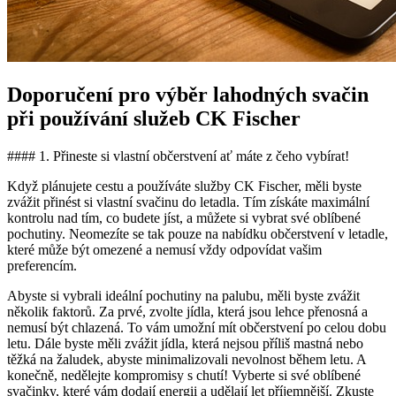
Doporučení pro výběr lahodných svačin
při používání služeb CK Fischer
#### 1. Přineste si vlastní občerstvení ať máte z čeho vybírat!
Když plánujete cestu a používáte služby CK Fischer, měli byste
zvážit přinést si vlastní svačinu do letadla. Tím získáte maximální
kontrolu nad tím, co budete jíst, a můžete si vybrat své oblíbené
pochutiny. Neomezíte se tak pouze na nabídku občerstvení v letadle,
které může být omezené a nemusí vždy odpovídat vašim
preferencím.
Abyste si vybrali ideální pochutiny na palubu, měli byste zvážit
několik faktorů. Za prvé, zvolte jídla, která jsou lehce přenosná a
nemusí být chlazená. To vám umožní mít občerstvení po celou dobu
letu. Dále byste měli zvážit jídla, která nejsou příliš mastná nebo
těžká na žaludek, abyste minimalizovali nevolnost během letu. A
konečně, nedělejte kompromisy s chutí! Vyberte si své oblíbené
svačinky, které vám dodají energii a udělají let příjemnější. Zkuste