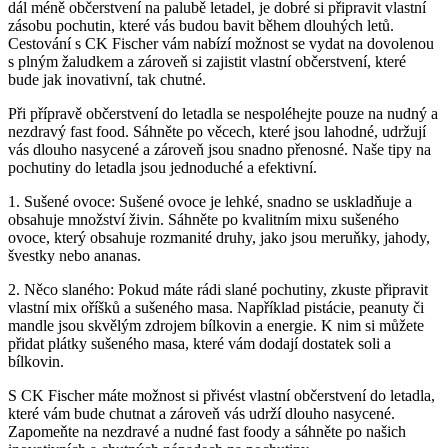
dál méně občerstvení na palubě letadel, je dobré si připravit vlastní
zásobu pochutin, které vás budou bavit během dlouhých letů.
Cestování s CK Fischer vám nabízí možnost se vydat na dovolenou
s plným žaludkem a zároveň si zajistit vlastní občerstvení, které
bude jak inovativní, tak chutné.
Při přípravě občerstvení do letadla se nespoléhejte pouze na nudný a
nezdravý fast food. Sáhněte po věcech, které jsou lahodné, udržují
vás dlouho nasycené a zároveň jsou snadno přenosné. Naše tipy na
pochutiny do letadla jsou jednoduché a efektivní.
1. Sušené ovoce: Sušené ovoce je lehké, snadno se uskladňuje a
obsahuje množství živin. Sáhněte po kvalitním mixu sušeného
ovoce, který obsahuje rozmanité druhy, jako jsou meruňky, jahody,
švestky nebo ananas.
2. Něco slaného: Pokud máte rádi slané pochutiny, zkuste připravit
vlastní mix oříšků a sušeného masa. Například pistácie, peanuty či
mandle jsou skvělým zdrojem bílkovin a energie. K nim si můžete
přidat plátky sušeného masa, které vám dodají dostatek soli a
bílkovin.
S CK Fischer máte možnost si přivést vlastní občerstvení do letadla,
které vám bude chutnat a zároveň vás udrží dlouho nasycené.
Zapomeňte na nezdravé a nudné fast foody a sáhněte po našich