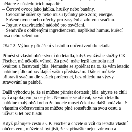
některé z následujících nápadů:
– Čerstvé ovoce jako jablka, hrušky nebo banány.
– Celozrnné sušenky nebo müsli tyčinky jako zdroj energie.
– Sušené ovoce nebo ořechy pro zasytění a zdravou svačinu.
– Jogurt v uzavíratelné nádobě pro osvěžení.
– Sendviče s oblíbenými ingrediencemi, například humus, kuřecí
prsa nebo zeleninou.
#### 2. Výhody přinášení vlastního občerstvení do letadla
Přinést si vlastní občerstvení do letadla, když využíváte služby CK
Fischer, má několik výhod. Za prvé, máte lepší kontrolu nad
kvalitou a čerstvostí jídla. Nemusíte se spoléhat na to, že vám letadlo
nabídne jídlo odpovídající vašim představám. Dále si můžete
připravit svačinu dle vašich preferencí, bez ohledu na výzvy
stravování na palubě.
Další výhodou je, že si můžete přinést dostatek jídla, abyste se cítili
sytí a spokojení po celý let. Nemusíte se obávat, že vám letadlo
nabídne malý oběd nebo že budete muset čekat na další podávku. S
vlastním občerstvením se můžete plně soustředit na svou cestu a
užívat si let bez hladu.
Když plánujete cestu s CK Fischer a chcete si vzít do letadla vlastní
občerstvení, můžete si být jistí, že si přinášíte nejen zdravou a