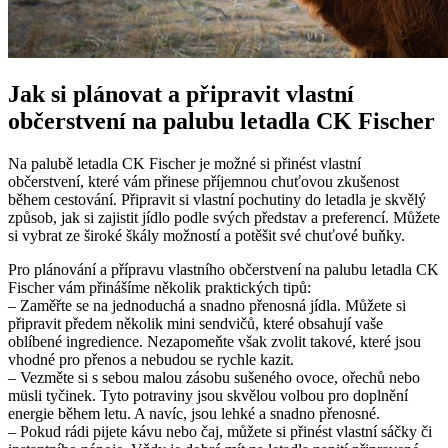
Jak si plánovat a připravit vlastní
občerstvení na palubu letadla CK Fischer
Na palubě letadla CK Fischer je možné si přinést vlastní
občerstvení, které vám přinese příjemnou chuťovou zkušenost
během cestování. Připravit si vlastní pochutiny do letadla je skvělý
způsob, jak si zajistit jídlo podle svých představ a preferencí. Můžete
si vybrat ze široké škály možností a potěšit své chuťové buňky.
Pro plánování a přípravu vlastního občerstvení na palubu letadla CK
Fischer vám přinášíme několik praktických tipů:
– Zaměřte se na jednoduchá a snadno přenosná jídla. Můžete si
připravit předem několik mini sendvičů, které obsahují vaše
oblíbené ingredience. Nezapomeňte však zvolit takové, které jsou
vhodné pro přenos a nebudou se rychle kazit.
– Vezměte si s sebou malou zásobu sušeného ovoce, ořechů nebo
müsli tyčinek. Tyto potraviny jsou skvělou volbou pro doplnění
energie během letu. A navíc, jsou lehké a snadno přenosné.
– Pokud rádi pijete kávu nebo čaj, můžete si přinést vlastní sáčky či