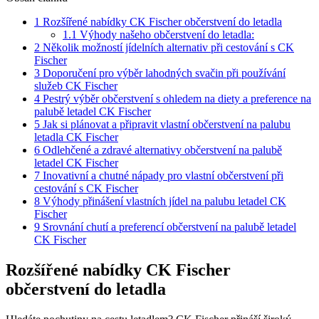
1
Rozšířené nabídky CK Fischer občerstvení do letadla
1.1
Výhody našeho občerstvení do letadla:
2
Několik možností jídelních alternativ při cestování s CK
Fischer
3
Doporučení pro výběr lahodných svačin při používání
služeb CK Fischer
4
Pestrý výběr občerstvení s ohledem na diety a preference na
palubě letadel CK Fischer
5
Jak si plánovat a připravit vlastní občerstvení na palubu
letadla CK Fischer
6
Odlehčené a zdravé alternativy občerstvení na palubě
letadel CK Fischer
7
Inovativní a chutné nápady pro vlastní občerstvení při
cestování s CK Fischer
8
Výhody přinášení vlastních jídel na palubu letadel CK
Fischer
9
Srovnání chutí a preferencí občerstvení na palubě letadel
CK Fischer
Rozšířené nabídky CK Fischer
občerstvení do letadla