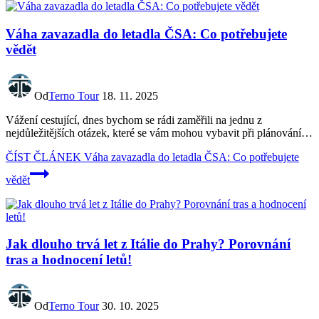
Váha zavazadla do letadla ČSA: Co potřebujete
vědět
Od
Terno Tour
18. 11. 2025
Vážení cestující, dnes bychom se rádi zaměřili na jednu z
nejdůležitějších otázek, které se vám mohou vybavit při plánování…
ČÍST ČLÁNEK
Váha zavazadla do letadla ČSA: Co potřebujete
vědět
Jak dlouho trvá let z Itálie do Prahy? Porovnání
tras a hodnocení letů!
Od
Terno Tour
30. 10. 2025