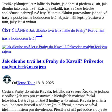
Jestliže plánujete let z Itálie do Prahy, je dobré si předem zjistit, jak
dlouho tato cesta trvá. Existuje několik tras a různé letecké
společnosti nabízejí své lety. V tomto článku porovnáme jednotlivé
trasy a poskytneme hodnocení letů, abyste měli lepší představu o
tom, jaký let si vybrat.
ČÍST ČLÁNEK
Jak dlouho trvá let z Itálie do Prahy? Porovnání
tras a hodnocení letů!
Jak dlouho trvá let z Prahy do Kavali? Průvodce
malým řeckým rájem
Od
Terno Tour
18. 8. 2025
Cesta z Prahy do města Kavala, ležícího na severu Řecka, je jednou
z oblíbených tras pro cestovatele hledajících malebná řecká
letoviska. Let trvá přibližně 3 hodiny a 45 minut. Kavala je známá
svou bohatou historií a nádhernými plážemi, a proto se stává
ideálním místem pro dovolenou. Přečtěte si náš průvodce a objevte