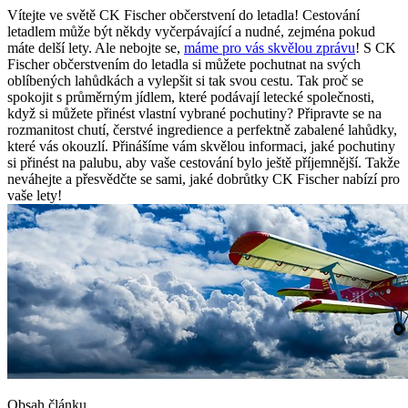
Vítejte ve světě CK Fischer občerstvení do letadla! Cestování
letadlem může být někdy vyčerpávající a nudné, zejména pokud
máte delší lety. Ale nebojte se,
máme pro vás skvělou zprávu
! S CK
Fischer občerstvením do letadla si můžete pochutnat na svých
oblíbených lahůdkách a vylepšit si tak svou cestu. Tak proč se
spokojit s průměrným jídlem, které podávají letecké společnosti,
když si můžete přinést vlastní vybrané pochutiny? Připravte se na
rozmanitost chutí, čerstvé ingredience a perfektně zabalené lahůdky,
které vás okouzlí. Přinášíme vám skvělou informaci, jaké pochutiny
si přinést na palubu, aby vaše cestování bylo ještě příjemnější. Takže
neváhejte a přesvědčte se sami, jaké dobrůtky CK Fischer nabízí pro
vaše lety!
Obsah článku