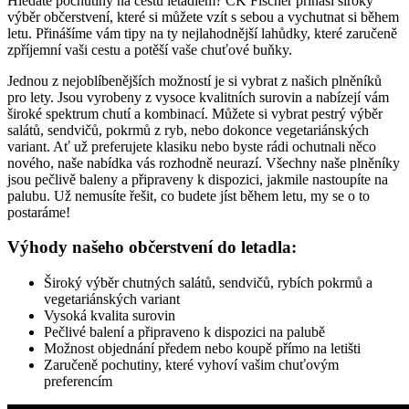
Hledáte pochutiny na cestu letadlem? CK Fischer přináší široký
výběr občerstvení, které si můžete vzít s sebou a vychutnat si během
letu. Přinášíme vám tipy na ty nejlahodnější lahůdky, které zaručeně
zpříjemní vaši cestu a potěší vaše chuťové buňky.
Jednou z nejoblíbenějších možností je si vybrat z našich plněníků
pro lety. Jsou vyrobeny z vysoce kvalitních surovin a nabízejí vám
široké spektrum chutí a kombinací. Můžete si vybrat pestrý výběr
salátů, sendvičů, pokrmů z ryb, nebo dokonce vegetariánských
variant. Ať už preferujete klasiku nebo byste rádi ochutnali něco
nového, naše nabídka vás rozhodně neurazí. Všechny naše plněníky
jsou pečlivě baleny a připraveny k dispozici, jakmile nastoupíte na
palubu. Už nemusíte řešit, co budete jíst během letu, my se o to
postaráme!
Výhody našeho občerstvení do letadla:
Široký výběr chutných salátů, sendvičů, rybích pokrmů a
vegetariánských variant
Vysoká kvalita surovin
Pečlivé balení a připraveno k dispozici na palubě
Možnost objednání předem nebo koupě přímo na letišti
Zaručeně pochutiny, které vyhoví vašim chuťovým
preferencím