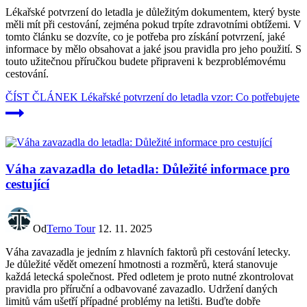
Lékařské potvrzení do letadla je důležitým dokumentem, který byste
měli mít při cestování, zejména pokud trpíte zdravotními obtížemi. V
tomto článku se dozvíte, co je potřeba pro získání potvrzení, jaké
informace by mělo obsahovat a jaké jsou pravidla pro jeho použití. S
touto užitečnou příručkou budete připraveni k bezproblémovému
cestování.
ČÍST ČLÁNEK
Lékařské potvrzení do letadla vzor: Co potřebujete
Váha zavazadla do letadla: Důležité informace pro
cestující
Od
Terno Tour
12. 11. 2025
Váha zavazadla je jedním z hlavních faktorů při cestování letecky.
Je důležité vědět omezení hmotnosti a rozměrů, která stanovuje
každá letecká společnost. Před odletem je proto nutné zkontrolovat
pravidla pro příruční a odbavované zavazadlo. Udržení daných
limitů vám ušetří případné problémy na letišti. Buďte dobře