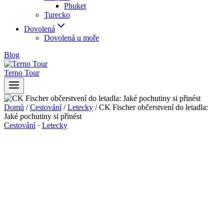
Phuket
Turecko
Dovolená
Dovolená u moře
Blog
Terno Tour
Domů
/
Cestování
/
Letecky
/
CK Fischer občerstvení do letadla:
Jaké pochutiny si přinést
Cestování
·
Letecky