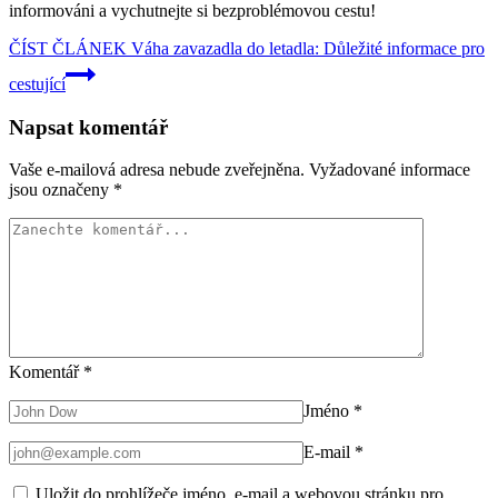
informováni a vychutnejte si bezproblémovou cestu!
ČÍST ČLÁNEK
Váha zavazadla do letadla: Důležité informace pro
cestující
Napsat komentář
Vaše e-mailová adresa nebude zveřejněna.
Vyžadované informace
jsou označeny
*
Komentář
*
Jméno
*
E-mail
*
Uložit do prohlížeče jméno, e-mail a webovou stránku pro