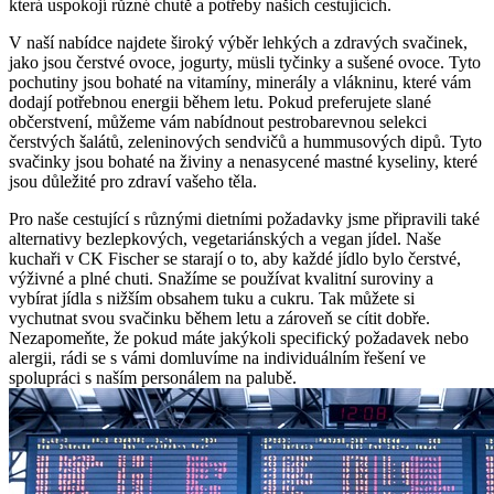
která uspokojí různé chutě a potřeby našich cestujících.
V naší nabídce najdete široký výběr lehkých a zdravých svačinek,
jako jsou čerstvé ovoce, jogurty, müsli tyčinky a sušené ovoce. Tyto
pochutiny jsou bohaté na vitamíny, minerály a vlákninu, které vám
dodají potřebnou energii během letu. Pokud preferujete slané
občerstvení, můžeme vám nabídnout pestrobarevnou selekci
čerstvých šalátů, zeleninových sendvičů a hummusových dipů. Tyto
svačinky jsou bohaté na živiny a nenasycené mastné kyseliny, které
jsou důležité pro zdraví vašeho těla.
Pro naše cestující s různými dietními požadavky jsme připravili také
alternativy bezlepkových, vegetariánských a vegan jídel. Naše
kuchaři v CK Fischer se starají o to, aby každé jídlo bylo čerstvé,
výživné a plné chuti. Snažíme se používat kvalitní suroviny a
vybírat jídla s nižším obsahem tuku a cukru. Tak můžete si
vychutnat svou svačinku během letu a zároveň se cítit dobře.
Nezapomeňte, že pokud máte jakýkoli specifický požadavek nebo
alergii, rádi se s vámi domluvíme na individuálním řešení ve
spolupráci s naším personálem na palubě.