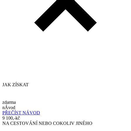
JAK ZÍSKAT
zdarma
nÁvod
PŘEČÍST NÁVOD
9 100,-kč
NA CESTOVÁNÍ NEBO COKOLIV JINÉHO