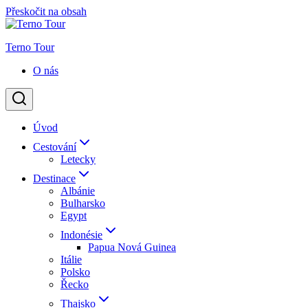
Přeskočit na obsah
Terno Tour
O nás
Úvod
Cestování
Letecky
Destinace
Albánie
Bulharsko
Egypt
Indonésie
Papua Nová Guinea
Itálie
Polsko
Řecko
Thajsko