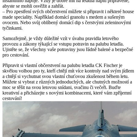
instantního nápoje. Vždy je dobré mít na letadla napití připravené,
abyste se mohli osvěžit a zahřát.
– Pro zpestření svých občerstvení můžete si připravit i některé house
made speciality. Například domácí granolu s medem a sušeným
ovocem. Nebo svůj oblíbený domácí dip s čerstvými zeleninovými
tyčinkami.
Samozřejmě, je vždy důležité vzít v úvahu pravidla letového
provozu a zákony týkající se vstupu potravin na palubu letadla.
Ujistěte se, že všechny vaše potraviny jsou řádně balené a bezpečné
pro cestování.
Připravit si vlastní občerstvení na palubu letadla CK Fischer je
skvělou volbou pro ty, kteří chtějí mít více kontroly nad svým jídlem
a chtějí si vychutnat svou vlastní chuťovou zkušenost během letu.
Můžete si vybrat z různých jednoduchých, ale chutných možností a
moc se těšit na svou letovou snídani, svačinu či večeři. Buďte
kreativní a přicházejte s novými kombinacemi, které vám zpříjemní
cestování!