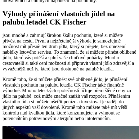
inovativních a chutných nápadech na pochutiny.
Výhody přinášení vlastních jídel na
palubu letadel CK Fischer
jsou mnohé a zahrnují širokou škálu pochutin, které si můžete
přivést na cestu. První a nejzřetelnější výhoda je samozřejmě
možnost mít přesně ten druh jídla, který si přejete, bez omezení
nabídky letového servisu. To znamená, že si můžete přinést oblíbené
jídlo, které vás potěší a splní vaše chuťové pohárky. Mnoho
cestovatelů si také cení možnosti si připravit vlastní jídlo zdravější a
vyváženější než ty, které jsou dostupné na palubě letadla.
Kromě toho, že si můžete přinést své oblíbené jídlo, je přinášení
vlastních pochutin na palubu letadla CK Fischer také finančně
výhodné. Mnoho leteckých společností účtuje přemrštěné ceny za
jídlo na palubě, což může značně zatížit váš rozpočet. Přinášením
vlastního jídla si můžete ušetřit peníze a investovat je raději do
jiných aspektů vaší dovolené. Kromě toho můžete také mít větší
kontrolu nad kvalitou jídla, které konzumujete, a vyhnout se
potenciálním potravinovým alergiím nebo intolerancím.