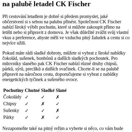
na palubě letadel CK Fischer
Při cestování letadlem je dobré si předem promyslet, jaké
občerstvení si s sebou na palubu přinést. Společnost CK Fischer
nabízí široký výběr pochutin, které si můžete zakoupit přímo na
letišti nebo si připravit z domova. Je však důležité zvážit svůj vlastní
vkus a preference, abyste měli ve vzduchu plný žaludek a cestu si co
nejvíce užili.
Pokud máte rádi sladké dobroty, můžete si vybrat z široké nabídky
čokolád, sušenek, bonbónů a dalších sladkých pochoutek. Pro
milovníky slaného pak CK Fischer nabízí různé druhy chipsů,
párků, sýrů, preclíků a dalších svačinek. Chcete-li se na palubě
připravit na náročnou cestu, doporučujeme si vybrat z nabídky
energetických tyčinek a sušeného ovoce.
Pochutiny
Chutné
Sladké
Slané
Čokolády
✓
✓
✗
Chipsy
✓
✗
✓
Sušenky
✓
✓
✗
Párky
✓
✗
✓
Nezapomeňte také na pitný režim a vyberte si něco, co vám bude