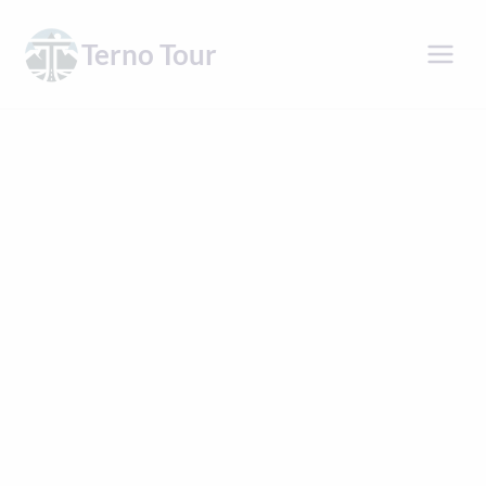
Přeskočit
na
Terno Tour
obsah