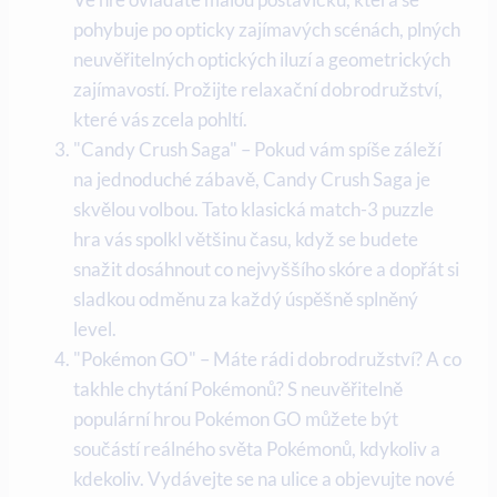
pohybuje po opticky zajímavých scénách, plných
neuvěřitelných optických iluzí a geometrických
zajímavostí. Prožijte relaxační dobrodružství,
které vás zcela pohltí.
"Candy Crush Saga" – Pokud vám spíše záleží
na jednoduché zábavě, Candy Crush Saga je
skvělou volbou. Tato klasická match-3 puzzle
hra vás spolkl většinu času, když se budete
snažit dosáhnout co nejvyššího skóre a dopřát si
sladkou odměnu za každý úspěšně splněný
level.
"Pokémon GO" – Máte rádi dobrodružství? A co
takhle chytání Pokémonů? S neuvěřitelně
populární hrou Pokémon GO můžete být
součástí reálného světa Pokémonů, kdykoliv a
kdekoliv. Vydávejte se na ulice a objevujte nové