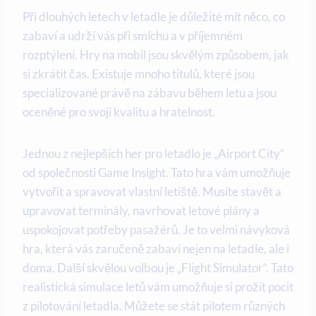
Při dlouhých letech v letadle je důležité mít něco, co
zabaví a udrží vás při smíchu a v příjemném
rozptýlení. Hry na mobil jsou skvělým způsobem, jak
si zkrátit čas. Existuje mnoho titulů, které jsou
specializované právě na zábavu během letu a jsou
oceněné pro svoji kvalitu a hratelnost.
Jednou z nejlepších her pro letadlo je „Airport City“
od společnosti Game Insight. Tato hra vám umožňuje
vytvořit a spravovat vlastní letiště. Musíte stavět a
upravovat terminály, navrhovat letové plány a
uspokojovat potřeby pasažérů. Je to velmi návyková
hra, která vás zaručeně zabaví nejen na letadle, ale i
doma. Další skvělou volbou je „Flight Simulator“. Tato
realistická simulace letů vám umožňuje si prožít pocit
z pilotování letadla. Můžete se stát pilotem různých