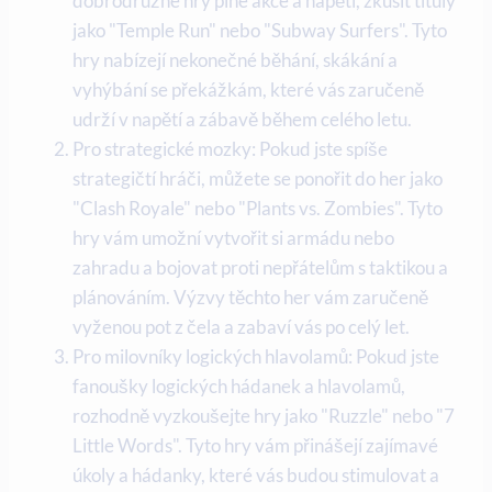
dobrodružné hry plné akce a napětí, zkusit tituly
jako "Temple Run" nebo "Subway Surfers". Tyto
hry nabízejí nekonečné běhání, skákání a
vyhýbání se překážkám, které vás zaručeně
udrží v napětí a zábavě během celého letu.
Pro strategické mozky: Pokud jste spíše
strategičtí hráči, můžete se ponořit do her jako
"Clash Royale" nebo "Plants vs. Zombies". Tyto
hry vám umožní vytvořit si armádu nebo
zahradu a bojovat proti nepřátelům s taktikou a
plánováním. Výzvy těchto her vám zaručeně
vyženou pot z čela a zabaví vás po celý let.
Pro milovníky logických hlavolamů: Pokud jste
fanoušky logických hádanek a hlavolamů,
rozhodně vyzkoušejte hry jako "Ruzzle" nebo "7
Little Words". Tyto hry vám přinášejí zajímavé
úkoly a hádanky, které vás budou stimulovat a