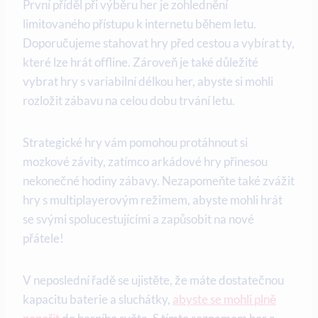
První příděl při výběru her je zohlednění
limitovaného přístupu k internetu během letu.
Doporučujeme stahovat hry před cestou a vybírat ty,
které lze hrát offline. Zároveň je také důležité
vybrat hry s variabilní délkou her, abyste si mohli
rozložit zábavu na celou dobu trvání letu.
Strategické hry vám pomohou protáhnout si
mozkové závity, zatímco arkádové hry přinesou
nekonečné hodiny zábavy. Nezapomeňte také zvážit
hry s multiplayerovým režimem, abyste mohli hrát
se svými spolucestujícími a zapůsobit na nové
přátele!
V neposlední řadě se ujistěte, že máte dostatečnou
kapacitu baterie a sluchátky,
abyste se mohli plně