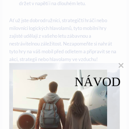
držet v napětí i na dlouhém letu.
Ať už jste dobrodružníci, strategičtí hráči nebo
milovníci logických hlavolamů, tyto mobilní hry
zajisté udělají z vašeho letu zábavnou a
nestrávitelnou záležitost. Nezapomeňte si nahrát
tyto hry na váš mobil před odletem a připravit se na
akci, strategii nebo hlavolamy ve vzduchu!
NÁVOD