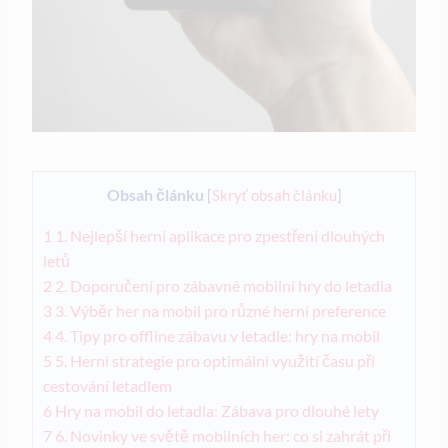
Obsah článku
[
Skryť obsah článku
]
1
1. Nejlepší herní aplikace pro zpestření dlouhých
letů
2
2. Doporučení pro zábavné mobilní hry do letadla
3
3. Výběr her na mobil pro různé herní preference
4
4. Tipy pro offline zábavu v letadle: hry na mobil
5
5. Herní strategie pro optimální využití času při
cestování letadlem
6
Hry na mobil do letadla: Zábava pro dlouhé lety
7
6. Novinky ve světě mobilních her: co si zahrát při