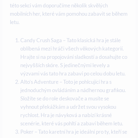
této sekci vám doporučíme několik skvělých
mobilních her, které vám pomohou zabavit se během
letu.
Candy Crush Saga – Tato klasická hra je stále
oblíbená mezi hráči všech věkových kategorií.
Hrajte si na propojování sladkostí a dosahujte co
nejvyšších skóre. S jedinečnými levely a
výzvami vás tato hra zabaví po celou dobu letu.
Alto’s Adventure – Toto je pohlcující hra s
jednoduchým ovládáním a nádhernou grafikou.
Složíte se do role deskovače a musíte se
vyhnout překážkám a udržet svou vysokou
rychlost. Hra je návyková a nabízí krásné
scenérie, které vás pohltí a zabaví během letu.
Poker – Tato karetní hra je ideální pro ty, kteří se