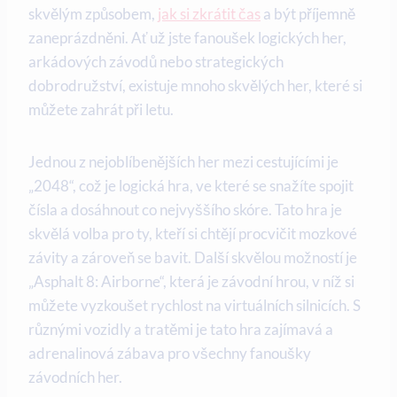
skvělým způsobem,
jak si zkrátit čas
a být příjemně
zaneprázdněni. Ať už jste fanoušek logických her,
arkádových závodů nebo strategických
dobrodružství, existuje mnoho skvělých her, které si
můžete zahrát při letu.
Jednou z nejoblíbenějších her mezi cestujícími je
„2048“, což je logická hra, ve které se snažíte spojit
čísla a dosáhnout co nejvyššího skóre. Tato hra je
skvělá volba pro ty, kteří si chtějí procvičit mozkové
závity a zároveň se bavit. Další skvělou možností je
„Asphalt 8: Airborne“, která je závodní hrou, v níž si
můžete vyzkoušet rychlost na virtuálních silnicích. S
různými vozidly a tratěmi je tato hra zajímavá a
adrenalinová zábava pro všechny fanoušky
závodních her.