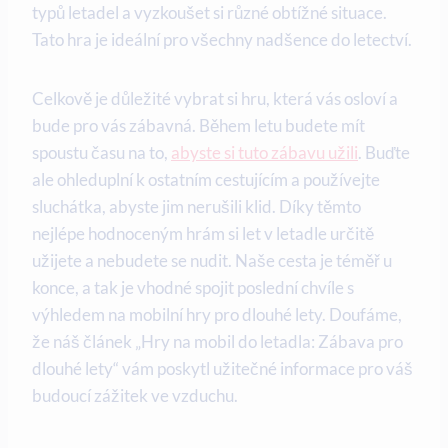
typů letadel a vyzkoušet si různé obtížné situace.
Tato hra je ideální pro všechny nadšence do letectví.
Celkově je důležité vybrat si hru, která vás osloví a
bude pro vás zábavná. Během letu budete mít
spoustu času na to,
abyste si tuto zábavu užili
. Buďte
ale ohleduplní k ostatním cestujícím a používejte
sluchátka, abyste jim nerušili klid. Díky těmto
nejlépe hodnoceným hrám si let v letadle určitě
užijete a nebudete se nudit. Naše cesta je téměř u
konce, a tak je vhodné spojit poslední chvíle s
výhledem na mobilní hry pro dlouhé lety. Doufáme,
že náš článek „Hry na mobil do letadla: Zábava pro
dlouhé lety“ vám poskytl užitečné informace pro váš
budoucí zážitek ve vzduchu.