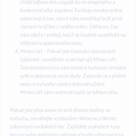
chtějí během letu zapojit do strategického a
konkurenčního zápolení. Existuje mnoho online
pokerových her, které vám umožňují hrát proti
různým hráčům z celého světa. Věřte mi, čas
vám uteče rychleji, když se budete soustředit na
vítězství u pokerového stolu.
Minecraft – Pokud jste fanoušci stavebních
hádanek, nemůžete si nechat ujít Minecraft.
Tato kreativní hra vám umožní budovat virtuální
svět a objevovat nové úkoly. Zabavte se s přáteli
nebo si vytvořte vlastní dobrodružství.
Minecraft vám nedovolí nudit se během letu.
Pokud jste připraveni strávit dlouhé hodiny ve
vzduchu, neváhejte vyzkoušet některou z těchto
zábavných mobilních her. Zajištěte si předem tyto
hry na svém mobilním zařízení a buďte připraveni na