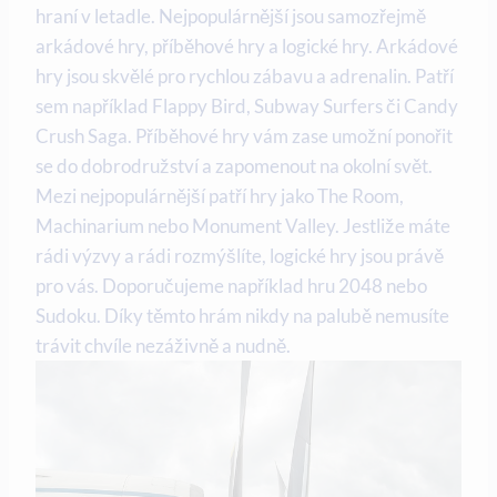
hraní v letadle. Nejpopulárnější jsou samozřejmě
arkádové hry, příběhové hry a logické hry. Arkádové
hry jsou skvělé pro rychlou zábavu a adrenalin. Patří
sem například Flappy Bird, Subway Surfers či Candy
Crush Saga. Příběhové hry vám zase umožní ponořit
se do dobrodružství a zapomenout na okolní svět.
Mezi nejpopulárnější patří hry jako The Room,
Machinarium nebo Monument Valley. Jestliže máte
rádi výzvy a rádi rozmýšlíte, logické hry jsou právě
pro vás. Doporučujeme například hru 2048 nebo
Sudoku. Díky těmto hrám nikdy na palubě nemusíte
trávit chvíle nezáživně a nudně.