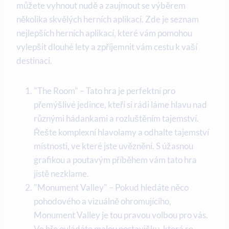
můžete vyhnout nudě a zaujmout se výběrem
několika skvělých herních aplikací. Zde je seznam
nejlepších herních aplikací, které vám pomohou
vylepšit dlouhé lety a zpříjemnit vám cestu k vaší
destinaci.
"The Room" – Tato hra je perfektní pro
přemýšlivé jedince, kteří si rádi láme hlavu nad
různými hádankami a rozluštěním tajemství.
Řešte komplexní hlavolamy a odhalte tajemství
místnosti, ve které jste uvězněni. S úžasnou
grafikou a poutavým příběhem vám tato hra
jistě nezklame.
"Monument Valley" – Pokud hledáte něco
pohodového a vizuálně ohromujícího,
Monument Valley je tou pravou volbou pro vás.
Ve hře ovládáte malou postavičku, která se