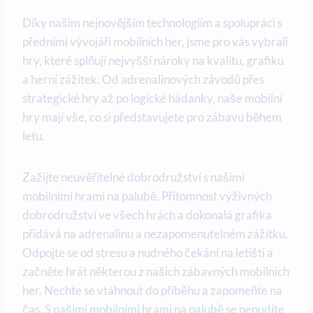
Díky našim nejnovějším technologiím a spolupráci s
předními vývojáři mobilních her, jsme pro vás vybrali
hry, které splňují nejvyšší nároky na kvalitu, grafiku
a herní zážitek. Od adrenalinových závodů přes
strategické hry až po logické hádanky, naše mobilní
hry mají vše, co si představujete pro zábavu během
letu.
Zažijte neuvěřitelné dobrodružství s našimi
mobilními hrami na palubě. Přítomnost výživných
dobrodružství ve všech hrách a dokonalá grafika
přidává na adrenalinu a nezapomenutelném zážitku.
Odpojte se od stresu a nudného čekání na letišti a
začněte hrát některou z našich zábavných mobilních
her. Nechte se vtáhnout do příběhu a zapomeňte na
čas. S našimi mobilními hrami na palubě se nenudíte