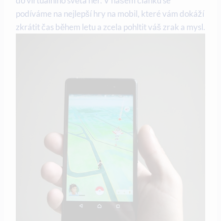
do virtuálního světa her. V našem článku se
podíváme na nejlepší hry na mobil, které vám dokáží
zkrátit čas během letu a zcela pohltit váš zrak a mysl.