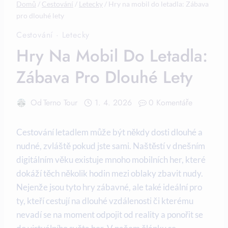
Domů
/
Cestování
/
Letecky
/
Hry na mobil do letadla: Zábava
pro dlouhé lety
Cestování
·
Letecky
Hry Na Mobil Do Letadla:
Zábava Pro Dlouhé Lety
Od
Terno Tour
1. 4. 2026
0 Komentáře
Cestování letadlem může být někdy dosti dlouhé a
nudné, zvláště pokud jste sami. Naštěstí v dnešním
digitálním věku existuje mnoho mobilních her, které
dokáží těch několik hodin mezi oblaky zbavit nudy.
Nejenže jsou tyto hry zábavné, ale také ideální pro
ty, kteří cestují na dlouhé vzdálenosti či kterému
nevadí se na moment odpojit od reality a ponořit se