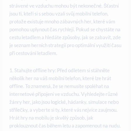
strávené ve vzduchu mohou být nekonečné. Šťastní
jsou ti, kteří si s sebou vzali svůj mobilní telefon,
protože existuje mnoho zábavných her, které vám
pomohou uplynout čas rychleji. Pokud se chystáte na
cestu letadlem a hledáte způsoby, jak se zabavit, zde
je seznam herních strategií pro optimální využití času
při cestování letadlem.
1. Stahujte offline hry: Před odletem si stáhněte
několik her na váš mobilní telefon, které lze hrát
offline. To znamená, že se nemusíte spoléhat na
internetové připojení ve vzduchu. Vyhledejte různé
žánry her, jako jsou logické, hádanky, simulace nebo
střílečky, a vyberte si ty, které vás nejvíce zaujmou.
Hrát hry na mobilu je skvělý způsob, jak
proklouznout čas během letu a zapomenout na nudu.