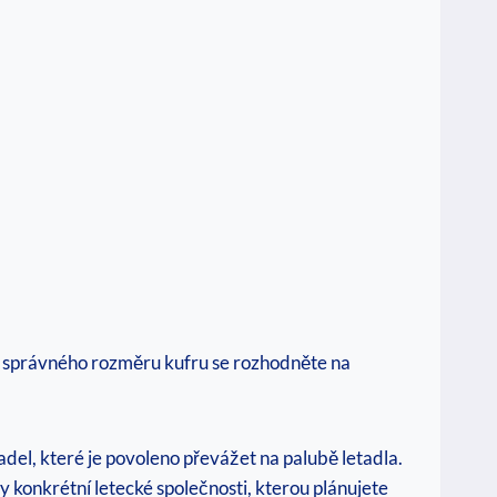
ru správného rozměru kufru se rozhodněte na
el, které je povoleno převážet na palubě letadla.
 konkrétní letecké společnosti, kterou plánujete