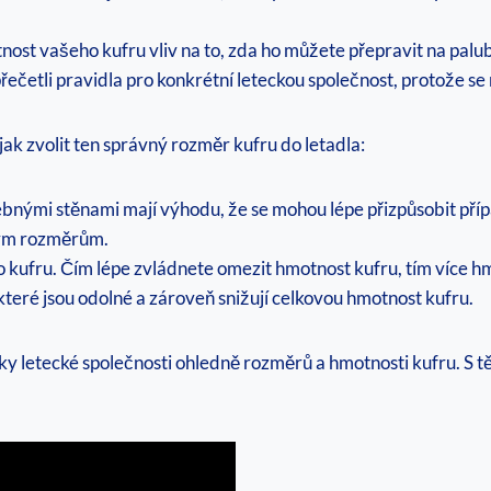
ost vašeho kufru vliv na to, zda ho můžete přepravit na pal
 přečetli pravidla pro konkrétní leteckou společnost, protože se
 jak zvolit ten správný rozměr kufru do letadla:
ebnými stěnami mají výhodu, že se mohou lépe přizpůsobit př
ným rozměrům.
 kufru. Čím lépe zvládnete omezit hmotnost kufru, tím více h
 které jsou odolné a zároveň snižují celkovou hmotnost kufru.
ky letecké společnosti ohledně rozměrů a hmotnosti kufru. S 