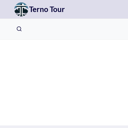
Přeskočit
Terno Tour
na
obsah