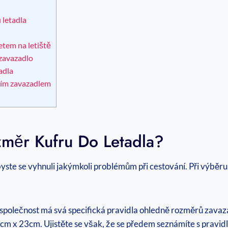
 letadla
etem na letiště
 zavazadlo
adla
ním zavazadlem
změr Kufru Do Letadla?
byste se vyhnuli jakýmkoli problémům při cestování. Při výbě
olečnost má svá specifická pravidla ohledně rozměrů zavazad
m x 23cm. Ujistěte se však, že se předem seznámíte s pravidly