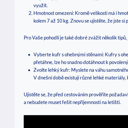
využít.
Hmotnost omezení: Kromě velikosti má i hmotn
kolem 7 až 10 kg. Znovu se ujistěte, že jste si
Pro Vaše pohodlí je také dobré zvážit několik tipů,
Vyberte kufr s ohebnými stěnami: Kufry s oh
přetáhne, lze ho snadno dotáhnout k povole
Zvolte lehký kufr: Myslete na váhu samotného
V dnešní době existují různé lehké materiály,
Ujistěte se, že před cestováním prověříte požadav
a nebudete muset řešit nepříjemnosti na letišti.