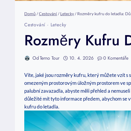
Domů
/
Cestování
/
Letecky
/
Rozměry kufru do letadla: Dů
Cestování
·
Letecky
Rozměry Kufru D
Od
Terno Tour
10. 4. 2026
0 Komentáře
Víte, jaké jsou rozměry kufru, který můžete vzít s
omezeným prostorovým úložným prostorem ve spol
palubní zavazadla, abyste měli přehled a nemuseli s
důležité mít tyto informace předem, abychom se vy
kufru do letadla.