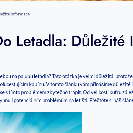
ležité informace
o Letadla: Důležité 
 sebou na palubu letadla? Tato otázka je velmi důležitá, proto
ucestujícím kabínu. V tomto článku vám přinášíme důležité 
e s tímto problémem zbytečně trápit. Od velikosti kufru záleží 
hnuli potenciálním problémům na letišti. Přečtěte si náš člá