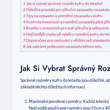
1
Jak si vybrat správný rozměr kufru do letadla?
2
Důležitá pravidla pro příruční zavazadlo na palubu
3
Tipy na vybavení a umístění zavazadla v kufru
4
Kontrola hmotnosti a rozměrů zavazadla před příl
5
Rozdíly v omezeních pro kufr příruční a odbavené
6
Nejčastější chyby při výběru rozměrů kufru do let
7
Doporučení pro cestování s větším než standard
8
Jak zabránit poškození zavazadla během letu
Jak Si Vybrat Správný Ro
Správné rozměry kufru do letadla jsou důležité, a
základě těchto důležitých informací:
Maximální povolené rozměry: Každá letecká sp
Nejčastěji používané rozměry jsou 55cm x 40c