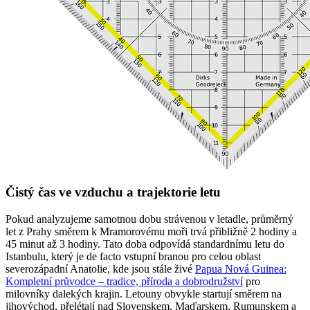
Čistý čas ve vzduchu a trajektorie letu
Pokud analyzujeme samotnou dobu strávenou v letadle, průměrný
let z Prahy směrem k Mramorovému moři trvá přibližně 2 hodiny a
45 minut až 3 hodiny. Tato doba odpovídá standardnímu letu do
Istanbulu, který je de facto vstupní branou pro celou oblast
severozápadní Anatolie, kde jsou stále živé
Papua Nová Guinea:
Kompletní průvodce – tradice, příroda a dobrodružství
pro
milovníky dalekých krajin. Letouny obvykle startují směrem na
jihovýchod, přelétají nad Slovenskem, Maďarskem, Rumunskem a