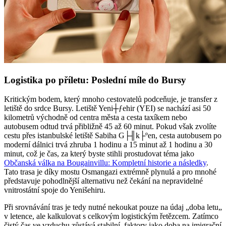
Logistika po příletu: Poslední míle do Bursy
Kritickým bodem, který mnoho cestovatelů podceňuje, je transfer z
letiště do srdce Bursy. Letiště Yeni┼ƒehir (YEI) se nachází asi 50
kilometrů východně od centra města a cesta taxíkem nebo
autobusem odtud trvá přibližně 45 až 60 minut. Pokud však zvolíte
cestu přes istanbulské letiště Sabiha G├╢k├ºen, cesta autobusem po
moderní dálnici trvá zhruba 1 hodinu a 15 minut až 1 hodinu a 30
minut, což je čas, za který byste stihli prostudovat téma jako
Občanská válka na Bougainvillu: Kompletní historie a následky
.
Tato trasa je díky mostu Osmangazi extrémně plynulá a pro mnohé
představuje pohodlnější alternativu než čekání na nepravidelné
vnitrostátní spoje do Yenišehiru.
Při srovnávání tras je tedy nutné nekoukat pouze na údaj „doba letu„
v letence, ale kalkulovat s celkovým logistickým řetězcem. Zatímco
čistý čas ve vzduchu zůstává stabilní, faktory jako doba na imigrační