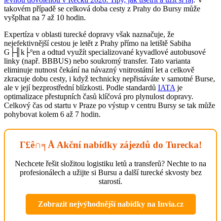
takovém případě se celková doba cesty z Prahy do Bursy může
vyšplhat na 7 až 10 hodin.
Expertíza v oblasti turecké dopravy však naznačuje, že
nejefektivnější cestou je letět z Prahy přímo na letiště Sabiha
G├╢k├ºen a odtud využít specializované kyvadlové autobusové
linky (např. BBBUS) nebo soukromý transfer. Tato varianta
eliminuje nutnost čekání na návazný vnitrostátní let a celkově
zkracuje dobu cesty, i když technicky nepřistáváte v samotné Burse,
ale v její bezprostřední blízkosti. Podle standardů
IATA
je
optimalizace přestupních časů klíčová pro plynulost dopravy.
Celkový čas od startu v Praze po výstup v centru Bursy se tak může
pohybovat kolem 6 až 7 hodin.
Γ£ê∩╕Å Akční nabídky zájezdů do Turecka!
Nechcete řešit složitou logistiku letů a transferů? Nechte to na
profesionálech a užijte si Bursu a další turecké skvosty bez
starostí.
Zobrazit nejvýhodnější nabídky na Invia.cz