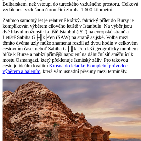
Bulharskem, než vstoupí do tureckého vzdušného prostoru. Celková
vzdálenost vzdušnou čarou činí zhruba 1 600 kilometrů.
Zatímco samotný let je relativně krátký, faktický přílet do Bursy je
komplikován výběrem cílového letiště v Istanbulu. Na výběr jsou
dvě hlavní možnosti: Letiště Istanbul (IST) na evropské straně a
Letiště Sabiha G├╢k├ºen (SAW) na straně asijské. Volba mezi
těmito dvěma uzly může znamenat rozdíl až dvou hodin v celkovém
cestovním čase, neboť Sabiha G├╢k├ºen leží geograficky mnohem
blíže k Burse a nabízí přímější napojení na dálniční síť směřující k
mostu Osmangazi, který překlenuje Izmitský záliv. Pro takovou
cestu je ideální kvalitní
Krosna do letadla: Kompletní průvodce
výběrem a balením
, která vám usnadní přesuny mezi terminály.