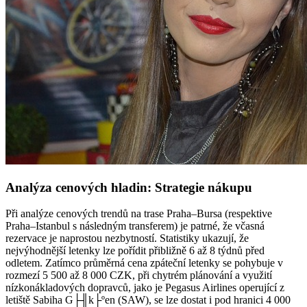
Analýza cenových hladin: Strategie nákupu
Při analýze cenových trendů na trase Praha–Bursa (respektive
Praha–Istanbul s následným transferem) je patrné, že včasná
rezervace je naprostou nezbytností. Statistiky ukazují, že
nejvýhodnější letenky lze pořídit přibližně 6 až 8 týdnů před
odletem. Zatímco průměrná cena zpáteční letenky se pohybuje v
rozmezí 5 500 až 8 000 CZK, při chytrém plánování a využití
nízkonákladových dopravců, jako je Pegasus Airlines operující z
letiště Sabiha G├╢k├ºen (SAW), se lze dostat i pod hranici 4 000