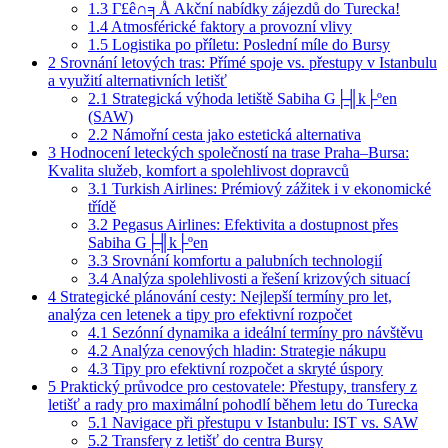
1.3
Γ£ê∩╕Å Akční nabídky zájezdů do Turecka!
1.4
Atmosférické faktory a provozní vlivy
1.5
Logistika po příletu: Poslední míle do Bursy
2
Srovnání letových tras: Přímé spoje vs. přestupy v Istanbulu
a využití alternativních letišť
2.1
Strategická výhoda letiště Sabiha G├╢k├ºen
(SAW)
2.2
Námořní cesta jako estetická alternativa
3
Hodnocení leteckých společností na trase Praha–Bursa:
Kvalita služeb, komfort a spolehlivost dopravců
3.1
Turkish Airlines: Prémiový zážitek i v ekonomické
třídě
3.2
Pegasus Airlines: Efektivita a dostupnost přes
Sabiha G├╢k├ºen
3.3
Srovnání komfortu a palubních technologií
3.4
Analýza spolehlivosti a řešení krizových situací
4
Strategické plánování cesty: Nejlepší termíny pro let,
analýza cen letenek a tipy pro efektivní rozpočet
4.1
Sezónní dynamika a ideální termíny pro návštěvu
4.2
Analýza cenových hladin: Strategie nákupu
4.3
Tipy pro efektivní rozpočet a skryté úspory
5
Praktický průvodce pro cestovatele: Přestupy, transfery z
letišť a rady pro maximální pohodlí během letu do Turecka
5.1
Navigace při přestupu v Istanbulu: IST vs. SAW
5.2
Transfery z letišť do centra Bursy