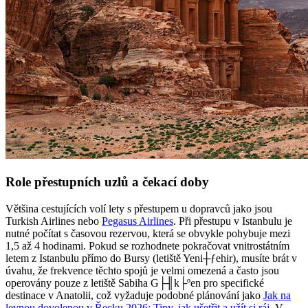
Role přestupních uzlů a čekací doby
Většina cestujících volí lety s přestupem u dopravců jako jsou
Turkish Airlines nebo
Pegasus Airlines
. Při přestupu v Istanbulu je
nutné počítat s časovou rezervou, která se obvykle pohybuje mezi
1,5 až 4 hodinami. Pokud se rozhodnete pokračovat vnitrostátním
letem z Istanbulu přímo do Bursy (letiště Yeni┼ƒehir), musíte brát v
úvahu, že frekvence těchto spojů je velmi omezená a často jsou
operovány pouze z letiště Sabiha G├╢k├ºen pro specifické
destinace v Anatolii, což vyžaduje podobné plánování jako
Jak na
levnou dovolenou v Řecku 2026: Tipy, jak ušetřit a užít si ráj
. V