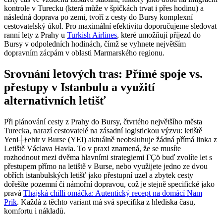
kontrole v Turecku (která může v špičkách trvat i přes hodinu) a
následná doprava po zemi, tvoří z cesty do Bursy komplexní
cestovatelský úkol. Pro maximální efektivitu doporučujeme sledovat
ranní lety z Prahy u
Turkish Airlines
, které umožňují příjezd do
Bursy v odpoledních hodinách, čímž se vyhnete největším
dopravním zácpám v oblasti Marmarského regionu.
Srovnání letových tras: Přímé spoje vs.
přestupy v Istanbulu a využití
alternativních letišť
Při plánování cesty z Prahy do Bursy, čtvrtého největšího města
Turecka, narazí cestovatelé na zásadní logistickou výzvu: letiště
Yeni┼ƒehir v Burse (YEI) aktuálně neobsluhuje žádná přímá linka z
Letiště Václava Havla. To v praxi znamená, že se musíte
rozhodnout mezi dvěma hlavními strategiemi ΓÇö buď zvolíte let s
přestupem přímo na letiště v Burse, nebo využijete jedno ze dvou
obřích istanbulských letišť jako přestupní uzel a zbytek cesty
dořešíte pozemní či námořní dopravou, což je stejně specifické jako
pravá
Thajská chilli omáčka: Autentický recept na domácí Nam
Prik
. Každá z těchto variant má svá specifika z hlediska času,
komfortu i nákladů.