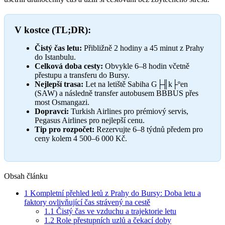
V kostce (TL;DR):
Čistý čas letu:
Přibližně 2 hodiny a 45 minut z Prahy
do Istanbulu.
Celková doba cesty:
Obvykle 6–8 hodin včetně
přestupu a transferu do Bursy.
Nejlepší trasa:
Let na letiště Sabiha G├╢k├ºen
(SAW) a následně transfer autobusem BBBUS přes
most Osmangazi.
Dopravci:
Turkish Airlines pro prémiový servis,
Pegasus Airlines pro nejlepší cenu.
Tip pro rozpočet:
Rezervujte 6–8 týdnů předem pro
ceny kolem 4 500–6 000 Kč.
Obsah článku
1
Kompletní přehled letů z Prahy do Bursy: Doba letu a
faktory ovlivňující čas strávený na cestě
1.1
Čistý čas ve vzduchu a trajektorie letu
1.2
Role přestupních uzlů a čekací doby