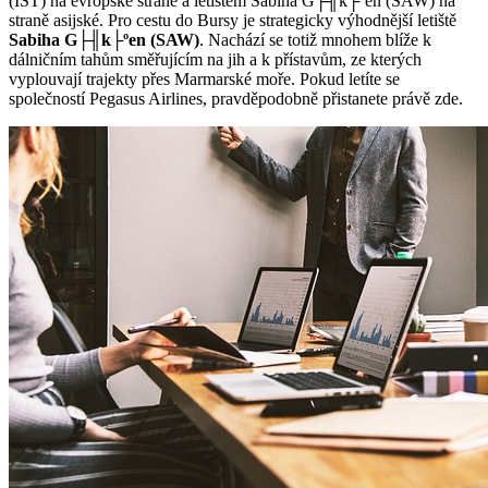
(IST) na evropské straně a letištěm Sabiha G├╢k├ºen (SAW) na
straně asijské. Pro cestu do Bursy je strategicky výhodnější letiště
Sabiha G├╢k├ºen (SAW)
. Nachází se totiž mnohem blíže k
dálničním tahům směřujícím na jih a k přístavům, ze kterých
vyplouvají trajekty přes Marmarské moře. Pokud letíte se
společností Pegasus Airlines, pravděpodobně přistanete právě zde.