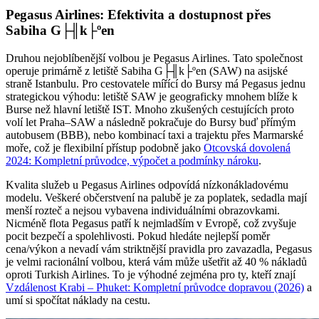
Pegasus Airlines: Efektivita a dostupnost přes
Sabiha G├╢k├ºen
Druhou nejoblíbenější volbou je Pegasus Airlines. Tato společnost
operuje primárně z letiště Sabiha G├╢k├ºen (SAW) na asijské
straně Istanbulu. Pro cestovatele mířící do Bursy má Pegasus jednu
strategickou výhodu: letiště SAW je geograficky mnohem blíže k
Burse než hlavní letiště IST. Mnoho zkušených cestujících proto
volí let Praha–SAW a následně pokračuje do Bursy buď přímým
autobusem (BBB), nebo kombinací taxi a trajektu přes Marmarské
moře, což je flexibilní přístup podobně jako
Otcovská dovolená
2024: Kompletní průvodce, výpočet a podmínky nároku
.
Kvalita služeb u Pegasus Airlines odpovídá nízkonákladovému
modelu. Veškeré občerstvení na palubě je za poplatek, sedadla mají
menší rozteč a nejsou vybavena individuálními obrazovkami.
Nicméně flota Pegasus patří k nejmladším v Evropě, což zvyšuje
pocit bezpečí a spolehlivosti. Pokud hledáte nejlepší poměr
cena/výkon a nevadí vám striktnější pravidla pro zavazadla, Pegasus
je velmi racionální volbou, která vám může ušetřit až 40 % nákladů
oproti Turkish Airlines. To je výhodné zejména pro ty, kteří znají
Vzdálenost Krabi – Phuket: Kompletní průvodce dopravou (2026)
a
umí si spočítat náklady na cestu.