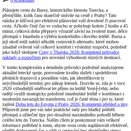
0 Komentáře
Plánujete cestu do Bursy, historického klenotu Turecka, a
přemýšlíte, kolik času skutečně strávíte na cestě z Prahy? Tato
otázka je klíčová pro efektivní plánování vaší dovolené či pracovní
cesty. Ačkoliv čistý čas ve vzduchu se pohybuje kolem 2 hodin a 45
minut, celková doba přepravy výrazně závisí na zvolené trase, délce
přestupů v Istanbulu a výběru konkrétního cílového letiště. Bursa a
její okolí totiž nabízí několik cestovních alternativ, které mohou
zásadně ovlivnit váš celkový komfort i výsledný rozpočet, podobně
jako když sledujete
Ceny v Thajsku 2026: Kompletní průvodce
náklady a rozpočtem
pro srovnání výhodnosti různých destinací.
V tomto komplexním a detailním průvodci podrobně analyzujeme
aktuální letecké spoje, porovnáme kvalitu služeb i spolehlivost
předních dopravců a poradíme vám, jak identifikovat ty
nejvýhodnější termíny pro nákup letenek. Dozvíte se, zda je v roce
2026 výhodnější směřovat let přímo na letiště Yeni┼ƒehir, nebo
raději využít strategicky položené istanbulské letiště v kombinaci s
moderním navazujícím transferem, což je časté téma i pro ty, které
zajímá
Doba letu do Egypta z Prahy 2026: Kompletní přehled a tipy
.
Připravili jsme pro vás také praktické rady pro hladký průběh
přestupů a užitečné tipy pro dosažení maximálního pohodlí během
celého letu do Turecka. Naším cílem je poskytnout vám veškeré
informace potřebné k tomu, abyste svou cestu naplánovali efektivně,
ušetřili drahocenný čas a užili si cestování bez zbytečného stresu.