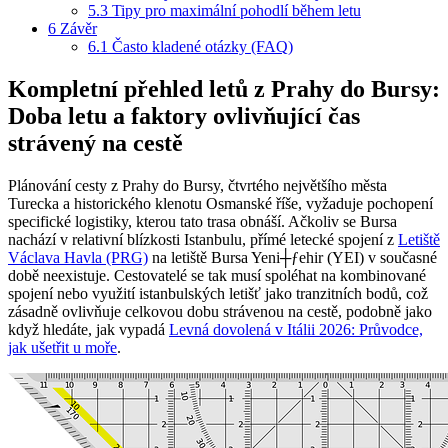
5.3
Tipy pro maximální pohodlí během letu
6
Závěr
6.1
Často kladené otázky (FAQ)
Kompletní přehled letů z Prahy do Bursy:
Doba letu a faktory ovlivňující čas
strávený na cestě
Plánování cesty z Prahy do Bursy, čtvrtého největšího města
Turecka a historického klenotu Osmanské říše, vyžaduje pochopení
specifické logistiky, kterou tato trasa obnáší. Ačkoliv se Bursa
nachází v relativní blízkosti Istanbulu, přímé letecké spojení z
Letiště
Václava Havla (PRG)
na letiště Bursa Yeni┼ƒehir (YEI) v současné
době neexistuje. Cestovatelé se tak musí spoléhat na kombinované
spojení nebo využití istanbulských letišť jako tranzitních bodů, což
zásadně ovlivňuje celkovou dobu strávenou na cestě, podobně jako
když hledáte, jak vypadá
Levná dovolená v Itálii 2026: Průvodce,
jak ušetřit u moře
.