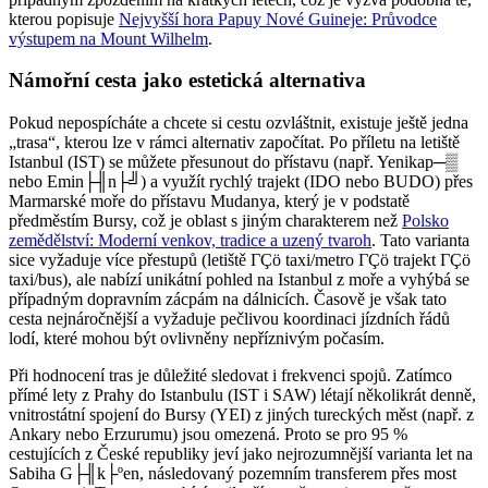
kterou popisuje
Nejvyšší hora Papuy Nové Guineje: Průvodce
výstupem na Mount Wilhelm
.
Námořní cesta jako estetická alternativa
Pokud nepospícháte a chcete si cestu ozvláštnit, existuje ještě jedna
„trasa“, kterou lze v rámci alternativ započítat. Po příletu na letiště
Istanbul (IST) se můžete přesunout do přístavu (např. Yenikap─▒
nebo Emin├╢n├╝) a využít rychlý trajekt (IDO nebo BUDO) přes
Marmarské moře do přístavu Mudanya, který je v podstatě
předměstím Bursy, což je oblast s jiným charakterem než
Polsko
zemědělství: Moderní venkov, tradice a uzený tvaroh
. Tato varianta
sice vyžaduje více přestupů (letiště ΓÇö taxi/metro ΓÇö trajekt ΓÇö
taxi/bus), ale nabízí unikátní pohled na Istanbul z moře a vyhýbá se
případným dopravním zácpám na dálnicích. Časově je však tato
cesta nejnáročnější a vyžaduje pečlivou koordinaci jízdních řádů
lodí, které mohou být ovlivněny nepříznivým počasím.
Při hodnocení tras je důležité sledovat i frekvenci spojů. Zatímco
přímé lety z Prahy do Istanbulu (IST i SAW) létají několikrát denně,
vnitrostátní spojení do Bursy (YEI) z jiných tureckých měst (např. z
Ankary nebo Erzurumu) jsou omezená. Proto se pro 95 %
cestujících z České republiky jeví jako nejrozumnější varianta let na
Sabiha G├╢k├ºen, následovaný pozemním transferem přes most