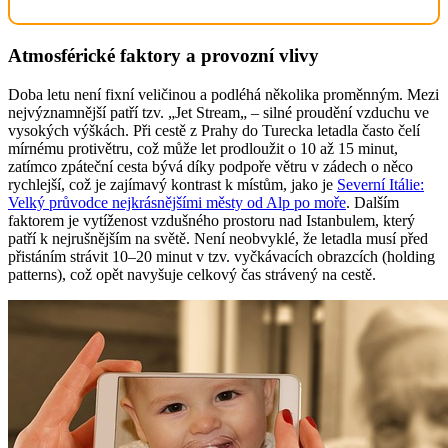
Atmosférické faktory a provozní vlivy
Doba letu není fixní veličinou a podléhá několika proměnným. Mezi
nejvýznamnější patří tzv. „Jet Stream„ – silné proudění vzduchu ve
vysokých výškách. Při cestě z Prahy do Turecka letadla často čelí
mírnému protivětru, což může let prodloužit o 10 až 15 minut,
zatímco zpáteční cesta bývá díky podpoře větru v zádech o něco
rychlejší, což je zajímavý kontrast k místům, jako je
Severní Itálie:
Velký průvodce nejkrásnějšími městy od Alp po moře
. Dalším
faktorem je vytíženost vzdušného prostoru nad Istanbulem, který
patří k nejrušnějším na světě. Není neobvyklé, že letadla musí před
přistáním strávit 10–20 minut v tzv. vyčkávacích obrazcích (holding
patterns), což opět navyšuje celkový čas strávený na cestě.