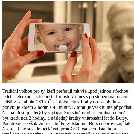
Tradiční volbou pro ty, kteří preferují mít vše „pod jednou střechou“,
je let s leteckou společností Turkish Airlines s přestupem na novém
letišti v Istanbulu (IST). Čistá doba letu z Prahy do Istanbulu se
pohybuje kolem 2 hodin a 45 minut. K tomu je však nutné připočítat
čas na přestup, který by v případě mezinárodního terminálu neměl
být kratší než 2 hodiny, a následný krátký vnitrostátní let do Bursy.
Paradoxně se však vnitrostátní linky Istanbul–Bursa neprovozují tak
často, jak by se dalo očekávat, protože Bursa je od Istanbulu