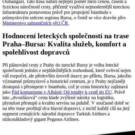
Osmangazi. Tato trasa nabízí nejlepší poměr mezi cenou, časem a
fyzickou náročností cesty, přičemž využívá nejmodernější tureckou
infrastrukturu postavenou právě pro propojení Istanbulu s
průmyslovým srdcem regionu Bursa, o čemž se více dozvíte přes
Ministerstvo zahraničních věcí ČR
.
Hodnocení leteckých společností na trase
Praha–Bursa: Kvalita služeb, komfort a
spolehlivost dopravců
Při plánování cesty z Prahy do turecké Bursy je volba letecké
společnosti jedním z nejdůležitějších rozhodnutí, které ovlivní nejen
váš rozpočet, ale především úroveň únavy po příletu. Bursa, jakožto
významné průmyslové a historické centrum, je z Prahy nejčastěji
dostupná s přestupem v Istanbulu, což je cesta historicky zajímavá
jako
Pád komunismu v Albánii: Od totality k cestě do EU
. Právě
tato „dvoufázová“ cesta klade zvýšené nároky na logistiku,
plynulost přestupů a kvalitu servisu na palubě. V současné době se
na této trase profilují dva hlavní dopravci, z nichž každý cílí na jiný
segment cestujících: národní dopravce Turkish Airlines a
nízkonákladový gigant Pegasus Airlines.