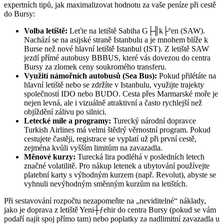
expertních tipů, jak maximalizovat hodnotu za vaše peníze při cestě
do Bursy:
Volba letiště:
Leťte na letiště Sabiha G├╢k├ºen (SAW).
Nachází se na asijské straně Istanbulu a je mnohem blíže k
Burse než nové hlavní letiště Istanbul (IST). Z letiště SAW
jezdí přímé autobusy BBBUS, které vás dovezou do centra
Bursy za zlomek ceny soukromého transferu.
Využití námořních autobusů (Sea Bus):
Pokud přilétáte na
hlavní letiště nebo se zdržíte v Istanbulu, využijte trajekty
společností IDO nebo BUDO. Cesta přes Marmarské moře je
nejen levná, ale i vizuálně atraktivní a často rychlejší než
objíždění zálivu po silnici.
Letecké míle a programy:
Turecký národní dopravce
Turkish Airlines má velmi štědrý věrnostní program. Pokud
cestujete častěji, registrace se vyplatí už při první cestě,
zejména kvůli vyšším limitům na zavazadla.
Měnové kurzy:
Turecká lira podléhá v posledních letech
značné volatilitě. Pro nákup letenek a ubytování používejte
platební karty s výhodným kurzem (např. Revolut), abyste se
vyhnuli nevýhodným směnným kurzům na letištích.
Při sestavování rozpočtu nezapomeňte na „neviditelné“ náklady,
jako je doprava z letiště Yeni┼ƒehir do centra Bursy (pokud se vám
podaří najít spoj přímo tam) nebo poplatky za nadlimitní zavazadla u