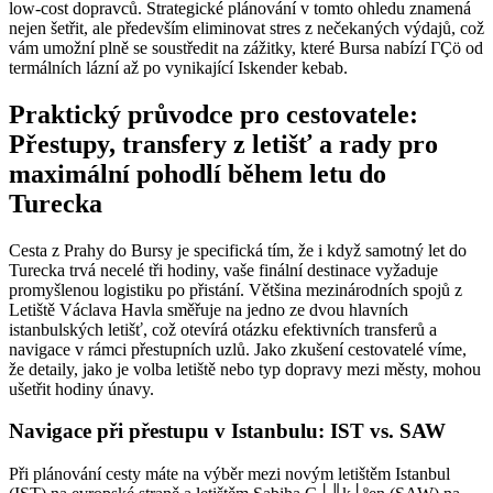
low-cost dopravců. Strategické plánování v tomto ohledu znamená
nejen šetřit, ale především eliminovat stres z nečekaných výdajů, což
vám umožní plně se soustředit na zážitky, které Bursa nabízí ΓÇö od
termálních lázní až po vynikající Iskender kebab.
Praktický průvodce pro cestovatele:
Přestupy, transfery z letišť a rady pro
maximální pohodlí během letu do
Turecka
Cesta z Prahy do Bursy je specifická tím, že i když samotný let do
Turecka trvá necelé tři hodiny, vaše finální destinace vyžaduje
promyšlenou logistiku po přistání. Většina mezinárodních spojů z
Letiště Václava Havla směřuje na jedno ze dvou hlavních
istanbulských letišť, což otevírá otázku efektivních transferů a
navigace v rámci přestupních uzlů. Jako zkušení cestovatelé víme,
že detaily, jako je volba letiště nebo typ dopravy mezi městy, mohou
ušetřit hodiny únavy.
Navigace při přestupu v Istanbulu: IST vs. SAW
Při plánování cesty máte na výběr mezi novým letištěm Istanbul