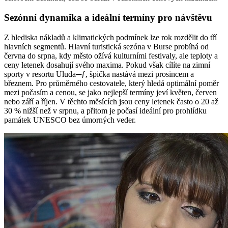
Sezónní dynamika a ideální termíny pro návštěvu
Z hlediska nákladů a klimatických podmínek lze rok rozdělit do tří
hlavních segmentů. Hlavní turistická sezóna v Burse probíhá od
června do srpna, kdy město ožívá kulturními festivaly, ale teploty a
ceny letenek dosahují svého maxima. Pokud však cílíte na zimní
sporty v resortu Uluda─ƒ, špička nastává mezi prosincem a
březnem. Pro průměrného cestovatele, který hledá optimální poměr
mezi počasím a cenou, se jako nejlepší termíny jeví květen, červen
nebo září a říjen. V těchto měsících jsou ceny letenek často o 20 až
30 % nižší než v srpnu, a přitom je počasí ideální pro prohlídku
památek UNESCO bez úmorných veder.