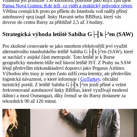
vzdálena jen přibližně 150 kilometrů, podobně jako když zjišťujete
Papua Nová Guinea: Kde leží, co vidět a praktický průvodce rájem
.
Většina cestujících proto po příletu do Istanbulu volí raději přímý
autobusový spoj (např. linky Havaist nebo BBBus), který vás
doveze do centra Bursy za přibližně 2,5 až 3 hodiny.
Strategická výhoda letiště Sabiha G├╢k├ºen (SAW)
Pro zkušené cestovatele se jako mnohem efektivnější jeví využití
alternativního istanbulského letiště Sabiha G├╢k├ºen (SAW), které
se nachází v asijské části metropole. Toto letiště je k Burse
geograficky mnohem blíže než hlavní letiště IST. Z Prahy na SAW
létají především nízkonákladoví dopravci jako Pegasus Airlines.
Výhodou této trasy je nejen často nižší cena letenky, ale především
logistická návaznost, o které informuje i
GoTurkey
, oficiální
turistický portál. Z letiště Sabiha G├╢k├ºen jezdí přímé a velmi
frekventované autobusové linky BBBus, které využívají moderní
dálnici a most Osmangazi, díky čemuž se do Bursy dostanete za
rekordních 90 až 120 minut.