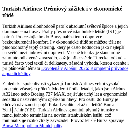
Turkish Airlines: Prémiový zážitek i v ekonomické
třídě
Turkish Airlines dlouhodobě patří k absolutní světové špičce a jejich
dominance na trase z Prahy přes nové istanbulské letiště (IST) je
patrná. Pro cestujícího do Bursy nabízí tento dopravce
bezkonkurenční komfort. I v ekonomické třídě se můžete těšit na
plnohodnotný teplý catering, který je často hodnocen jako nejlepší
na světě mezi linkovými dopravci. V ceně letenky je standardně
zahrnuto odbavené zavazadlo, což je při cestě do Turecka, odkud si
turisté často vozí textil či delikatesy, zásadní výhoda, kterou oceníte i
při plánování tématu
Dovolená v Albánii 2026: Kompletní průvodce
a praktické tipy
.
Z hlediska spolehlivosti vykazují Turkish Airlines velmi vysoké
procento včasných příletů. Moderní flotila letadel, jako jsou Airbus
A321neo nebo Boeing 737 MAX, zajišťuje tichý let a ergonomická
sedadla s nastavitelnými opěrkami hlavy. Pro cestu do Bursy je
klíčová návaznost spojů. Pokud zvolíte let až na letiště Bursa
Yeni┼ƒehir (YEI), Turkish Airlines garantují plynulý transfer v
rámci jednoho terminálu na novém istanbulském letišti, což
minimalizuje riziko ztráty zavazadel. Provoz letiště Bursa spravuje
Bursa Metropolitan Municipality
.