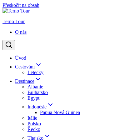
Přeskočit na obsah
Terno Tour
O nás
Úvod
Cestování
Letecky
Destinace
Albánie
Bulharsko
Egypt
Indonésie
Papua Nová Guinea
Itálie
Polsko
Řecko
Thajsko