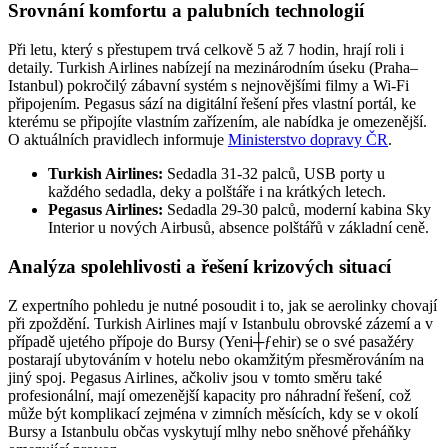
Srovnání komfortu a palubních technologií
Při letu, který s přestupem trvá celkově 5 až 7 hodin, hrají roli i
detaily. Turkish Airlines nabízejí na mezinárodním úseku (Praha–
Istanbul) pokročilý zábavní systém s nejnovějšími filmy a Wi-Fi
připojením. Pegasus sází na digitální řešení přes vlastní portál, ke
kterému se připojíte vlastním zařízením, ale nabídka je omezenější.
O aktuálních pravidlech informuje
Ministerstvo dopravy ČR
.
Turkish Airlines:
Sedadla 31-32 palců, USB porty u
každého sedadla, deky a polštáře i na krátkých letech.
Pegasus Airlines:
Sedadla 29-30 palců, moderní kabina Sky
Interior u nových Airbusů, absence polštářů v základní ceně.
Analýza spolehlivosti a řešení krizových situací
Z expertního pohledu je nutné posoudit i to, jak se aerolinky chovají
při zpoždění. Turkish Airlines mají v Istanbulu obrovské zázemí a v
případě ujetého přípoje do Bursy (Yeni┼ƒehir) se o své pasažéry
postarají ubytováním v hotelu nebo okamžitým přesměrováním na
jiný spoj. Pegasus Airlines, ačkoliv jsou v tomto směru také
profesionální, mají omezenější kapacity pro náhradní řešení, což
může být komplikací zejména v zimních měsících, kdy se v okolí
Bursy a Istanbulu občas vyskytují mlhy nebo sněhové přeháňky