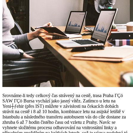
Srovnáme-li tedy celkový čas strávený na cestě, trasa Praha ΓÇö
SAW ΓÇö Bursa vychází jako jasný vítěz. Zatímco u letu na
Yeni┼ƒehir (přes IST) můžete v závislosti na čekacích dobách
strávit na cestě i 8 až 10 hodin, kombinace letu na asijské letiště v
Istanbulu a následného transferu autobusem vás do cíle dostane za
zhruba 6 až 7 hodin čistého času od vzletu z Prahy. Navíc se
vyhnete složitému procesu odbavování na vnitrostátní linky a
případným zpožděním na krátkých letech, což je výzva podobná té,