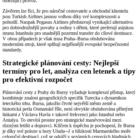
omezující provoz.
Závěrem lze říci, že pro náročné cestovatele a obchodní klientelu
jsou Turkish Airlines jasnou volbou díky své komplexnosti a
pohodlí. Naopak Pegasus Airlines představují vynikající alternativu
pro dobrodružnější povahy a rodiny s dětmi, které preferují asijskou
stranu Istanbulu pro snadnější pozemní transfer do cílové destinace.
V obou případech je však trasa Praha–Bursa obsluhována
moderními stroji, které splňují nejpřísnější evropské bezpečnostní
standardy.
Strategické plánování cesty: Nejlepší
termíny pro let, analýza cen letenek a tipy
pro efektivní rozpočet
Plánování cesty z Prahy do Bursy vyžaduje komplexní přístup, který
kombinuje znalost geografických specifik Turecka s dynamikou
leteckého trhu. Bursa, jakožto čtvrté největší město země a
historická perla Osmanské říše, není obvykle obsluhována přímými
linkami z Václava Havla v takové frekvenci jako Istanbul nebo
Antalya. To otevírá prostor pro strategické manévrování mezi
různými letišti a dopravci. Klíčem k úspěchu je pochopení, že Bursa
je díky své poloze u hory Uluda─ƒ a blízkosti Marmarského moře
celoroční destinací, což se odráží v sezónních cenových hladinách.