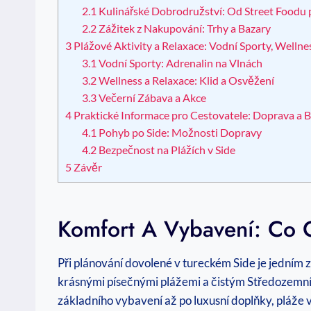
2.1
Kulinářské Dobrodružství: Od Street Foodu 
2.2
Zážitek z Nakupování: Trhy a Bazary
3
Plážové Aktivity a Relaxace: Vodní Sporty, Wellne
3.1
Vodní Sporty: Adrenalin na Vlnách
3.2
Wellness a Relaxace: Klid a Osvěžení
3.3
Večerní Zábava a Akce
4
Praktické Informace pro Cestovatele: Doprava a B
4.1
Pohyb po Side: Možnosti Dopravy
4.2
Bezpečnost na Plážích v Side
5
Závěr
Komfort A Vybavení: Co 
Při plánování dovolené v tureckém Side je jedním z 
krásnými písečnými plážemi a čistým Středozemním
základního vybavení až po luxusní doplňky, pláže 