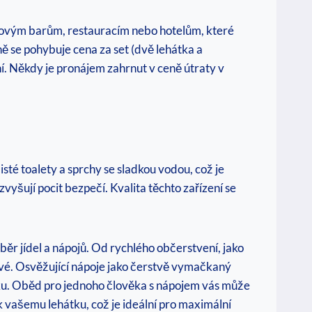
lážovým barům, restauracím nebo hotelům, které
ě se pohybuje cena za set (dvě lehátka a
í. Někdy je pronájem zahrnut v ceně útraty v
sté toalety a sprchy se sladkou vodou, což je
vyšují pocit bezpečí. Kvalita těchto zařízení se
běr jídel a nápojů. Od rychlého občerstvení, jako
ivé. Osvěžující nápoje jako čerstvě vymačkaný
nku. Oběd pro jednoho člověka s nápojem vás může
 vašemu lehátku, což je ideální pro maximální