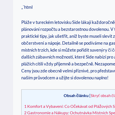
„`html
Pláže v tureckém letovisku Side lákají každoročně tis
plánování rozpočtu a bezstarostnou dovolenou. V 
praktické tipy, jak ušetřit, aniž byste museli sl
občerstvení a nápoje. Detailně se podíváme na gas
místních trzích, kde si můžete pořídit suvenýry či
dalších zábavních možností, které Side nabízí pro 
plážích cítili vždy příjemně a bezpečně. Nezapomeňte
Ceny jsou zde obecně velmi příznivé, pro představu
naším průvodcem a užijte si dovolenou naplno!
Obsah článku
[
Skryť obsah č
1
Komfort a Vybavení: Co Očekávat od Plážových Sl
2
Gastronomie a Nákupy: Ochutnávka Místních Specia