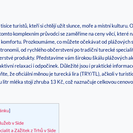
íce turistů, kteří si chtějí užít slunce, moře a místní kulturu. O
tomto komplexním průvodci se zaměříme na ceny věcí, které na 
evit z komfortu. Prozkoumáme, co můžete očekávat od plážových 
tronomii, od rychlého občerstvení po tradiční turecké specia
 čerstvé produkty. Představíme vám širokou škálu plážových akt
aktivní relaxaci i odpočinek. Důležité jsou i praktické inform
, že oficiální měnou je turecká lira (TRY/TL), ačkoli v turisti
 litr mléka stojí zhruba 13 Kč, což naznačuje celkovou cenovou
lánku
]
užeb v Side
lit a Zážitek z Trhů v Side