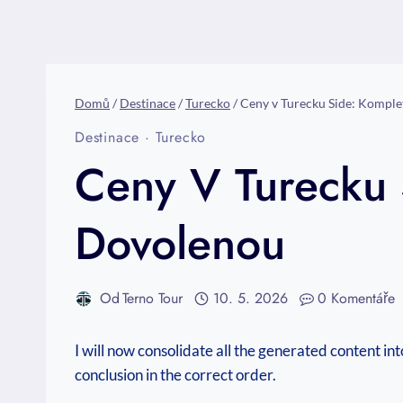
Domů
/
Destinace
/
Turecko
/
Ceny v Turecku Side: Komple
Destinace
·
Turecko
Ceny V Turecku 
Dovolenou
Od
Terno Tour
10. 5. 2026
0 Komentáře
I will now consolidate all the generated content in
conclusion in the correct order.