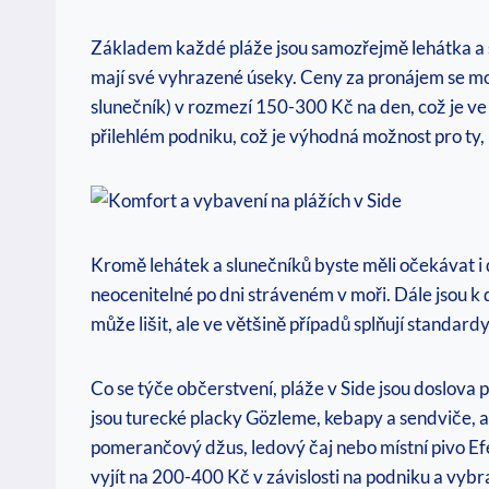
Základem každé pláže jsou samozřejmě lehátka a s
mají své vyhrazené úseky. Ceny za pronájem se moh
slunečník) v rozmezí 150-300 Kč na den, což je ve
přilehlém podniku, což je výhodná možnost pro ty, 
Kromě lehátek a slunečníků byste měli očekávat i d
neocenitelné po dni stráveném v moři. Dále jsou k d
může lišit, ale ve většině případů splňují standard
Co se týče občerstvení, pláže v Side jsou doslova 
jsou turecké placky Gözleme, kebapy a sendviče, a
pomerančový džus, ledový čaj nebo místní pivo Ef
vyjít na 200-400 Kč v závislosti na podniku a vyb