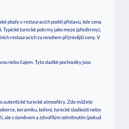
řské plody v restauracích podél přístavu, kde cena
dů. Typické turecké pokrmy jako meze (předkrmy),
lních restauracích za mnohem příznivější ceny. V
ávou nebo čajem. Tyto sladké pochoutky jsou
 do autentické turecké atmosféry. Zde můžete
oberce, keramiku, koření, turecké sladkosti nebo
boží, ale s úsměvem a zdvořilým odmítnutím (pokud