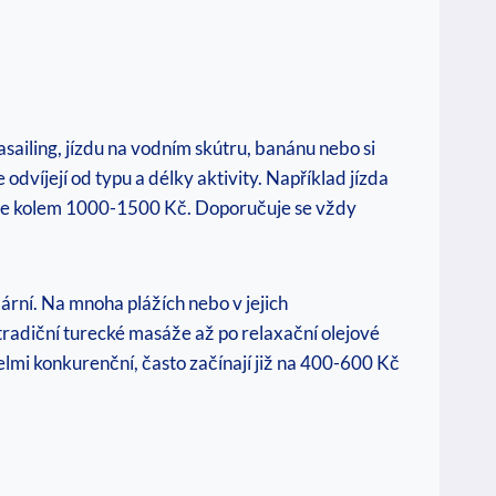
sailing, jízdu na vodním skútru, banánu nebo si
 odvíjejí od typu a délky aktivity. Například jízda
uje kolem 1000-1500 Kč. Doporučuje se vždy
lární. Na mnoha plážích nebo v jejich
radiční turecké masáže až po relaxační olejové
elmi konkurenční, často začínají již na 400-600 Kč