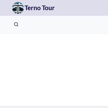
Přeskočit
Terno Tour
na
obsah