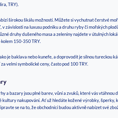
ira, TRY).
 nabízí širokou škálu možností. Můžete si vychutnat čerstvé mo
 v závislosti na luxusu podniku a druhu ryby či mořských plo
 různé druhy dušeného masa a zeleniny najdete v útulných loká
dlo kolem 150-350 TRY.
ko je baklava nebo kunefe, a doprovodit je silnou tureckou k
 za velmi symbolické ceny, často pod 100 TRY.
ary
rhy a bazary jsou plné barev, vůní a zvuků, které vás vtáhnou
ké kultury nakupování. Ať už hledáte kožené výrobky, šperky, k
Připravte se na to, že obchodníci budou aktivně nabízet své z