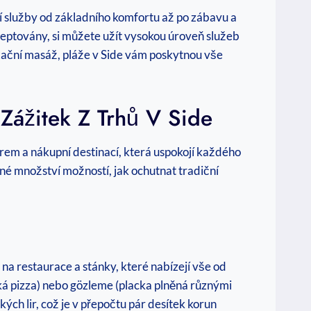
ní služby od základního komfortu až po zábavu a
kceptovány, si můžete užít vysokou úroveň služeb
axační masáž, pláže v Side vám poskytnou vše
Zážitek Z Trhů V Side
ntrem a nákupní destinací, která uspokojí každého
né množství možností, jak ochutnat tradiční
na restaurace a stánky, které nabízejí vše od
ká pizza) nebo gözleme (placka plněná různými
ých lir, což je v přepočtu pár desítek korun