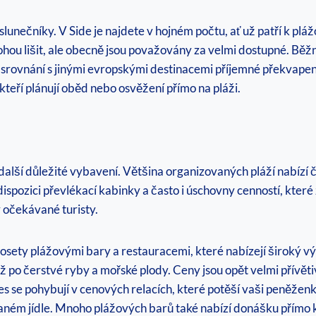
lunečníky. V Side je najdete v hojném počtu, ať už patří k p
ou lišit, ale obecně jsou považovány za velmi dostupné. Běžn
 srovnání s jinými evropskými destinacemi příjemné překvapen
kteří plánují oběd nebo osvěžení přímo na pláži.
alší důležité vybavení. Většina organizovaných pláží nabízí či
ispozici převlékací kabinky a často i úschovny cenností, které z
y očekávané turisty.
posety plážovými bary a restauracemi, které nabízejí široký vý
ž po čerstvé ryby a mořské plody. Ceny jsou opět velmi přívět
es se pohybují v cenových relacích, které potěší vaši peněže
raném jídle. Mnoho plážových barů také nabízí donášku přímo k