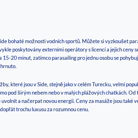
Side bohaté možnosti vodních sportů. Můžete si vyzkoušet para
ykle poskytovány externími operátory s licencí a jejich ceny se
 15-20 minut, zatímco parasailing pro jednu osobu se pohyb
ahrnuto.
užby, které jsou v Side, stejně jako v celém Turecku, velmi popu
římo pod širým nebem nebo v malých plážových chatkách. Od t
 uvolnit a načerpat novou energii. Ceny za masáže jsou také v
i dopřát trochu luxusu za rozumnou cenu.