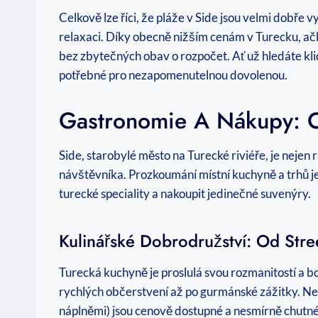
Celkově lze říci, že pláže v Side jsou velmi dobř
relaxaci. Díky obecně nižším cenám v Turecku, ačko
bez zbytečných obav o rozpočet. Ať už hledáte kl
potřebné pro nezapomenutelnou dovolenou.
Gastronomie A Nákupy: Oc
Side, starobylé město na Turecké riviéře, je nejen
návštěvníka. Prozkoumání místní kuchyně a trhů je
turecké speciality a nakoupit jedinečné suvenýry.
Kulinářské Dobrodružství: Od Stre
Turecká kuchyně je proslulá svou rozmanitostí a bo
rychlých občerstvení až po gurmánské zážitky. Neb
náplněmi) jsou cenově dostupné a nesmírně chutné. 