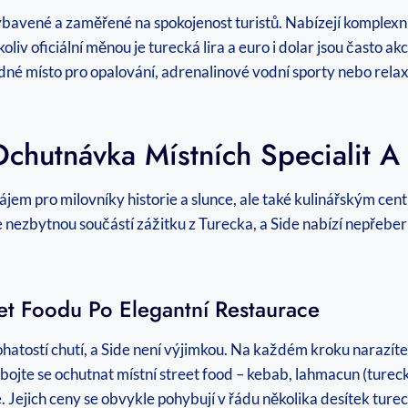
e vybavené a zaměřené na spokojenost turistů. Nabízejí komplex
liv oficiální měnou je turecká lira a euro i dolar jsou často a
idné místo pro opalování, adrenalinové vodní sporty nebo rel
hutnávka Místních Specialit A 
 rájem pro milovníky historie a slunce, ale také kulinářským ce
 nezbytnou součástí zážitku z Turecka, a Side nabízí nepřeber
et Foodu Po Elegantní Restaurace
hatostí chutí, a Side není výjimkou. Na každém kroku narazíte 
ojte se ochutnat místní street food – kebab, lahmacun (turec
Jejich ceny se obvykle pohybují v řádu několika desítek tureck