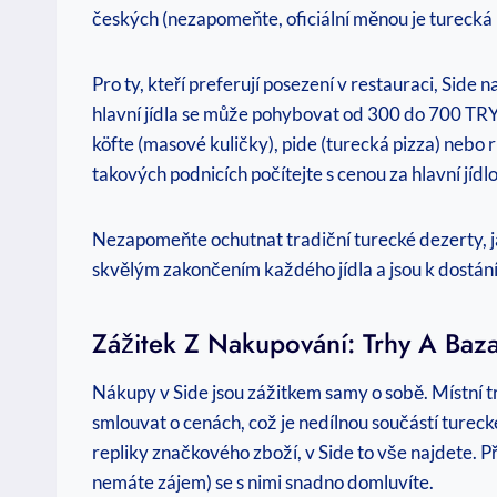
českých (nezapomeňte, oficiální měnou je turecká l
Pro ty, kteří preferují posezení v restauraci, Side
hlavní jídla se může pohybovat od 300 do 700 TRY,
köfte (masové kuličky), pide (turecká pizza) nebo
takových podnicích počítejte s cenou za hlavní jí
Nezapomeňte ochutnat tradiční turecké dezerty, ja
skvělým zakončením každého jídla a jsou k dostání
Zážitek Z Nakupování: Trhy A Baz
Nákupy v Side jsou zážitkem samy o sobě. Místní t
smlouvat o cenách, což je nedílnou součástí turec
repliky značkového zboží, v Side to vše najdete. 
nemáte zájem) se s nimi snadno domluvíte.