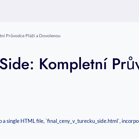
tní Průvodce Pláží a Dovolenou
Side: Kompletní Prů
to a single HTML file, `final_ceny_v_turecku_side.html`, incorpo