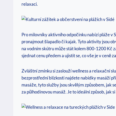
relaxaci.
Pro milovníky aktivního odpočinku nabízí pláže v 
pronajmout šlapadlo či kajak. Tyto aktivity jsou obv
na vodním skútru může stát kolem 800-1200 Kč za
sjednat cenu předem a ujistit se, co vše je v ceně z
Zvláštní zmínku si zaslouží wellness a relaxační sl
bezprostřední blízkosti najdete nabídky masáží p
masáže, tyto služby jsou skvělým způsobem, jak se
za půlhodinovou masáž. Je to ideální způsob, jak s