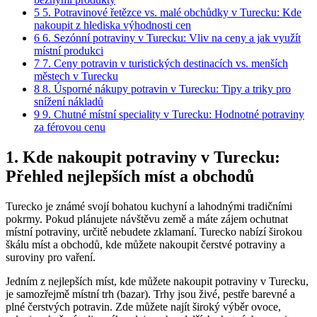
5
5. Potravinové řetězce vs. malé obchůdky v Turecku: Kde
nakoupit z hlediska výhodnosti cen
6
6. Sezónní potraviny v Turecku: Vliv na ceny a jak využít
místní produkci
7
7. Ceny potravin v turistických destinacích vs. menších
městech v Turecku
8
8. Úsporné nákupy potravin v Turecku: Tipy a triky pro
snížení nákladů
9
9. Chutné místní speciality v Turecku: Hodnotné potraviny
za férovou cenu
1. Kde nakoupit potraviny v Turecku:
Přehled nejlepších míst a obchodů
Turecko je známé svojí bohatou kuchyní a lahodnými tradičními
pokrmy. Pokud plánujete návštěvu země a máte zájem ochutnat
místní potraviny, určitě nebudete zklamaní. Turecko nabízí širokou
škálu míst a obchodů, kde můžete nakoupit čerstvé potraviny a
suroviny pro vaření.
Jedním z nejlepších míst, kde můžete nakoupit potraviny v Turecku,
je samozřejmě místní trh (bazar). Trhy jsou živé, pestře barevné a
plné čerstvých potravin. Zde můžete najít široký výběr ovoce,