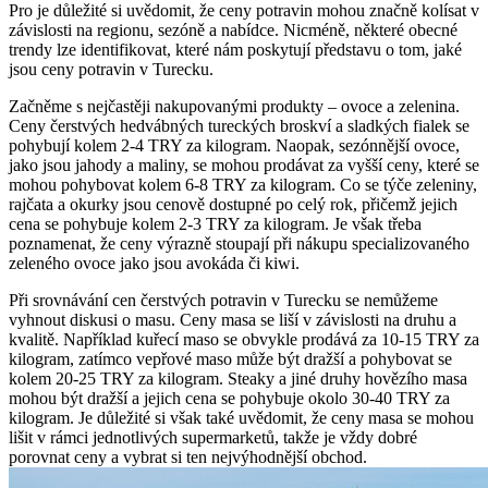
Pro je důležité si uvědomit, že ceny potravin mohou značně kolísat v
závislosti na regionu, sezóně a nabídce. Nicméně, některé obecné
trendy lze identifikovat, které nám poskytují představu o tom, jaké
jsou ceny potravin v Turecku.
Začněme s nejčastěji nakupovanými produkty – ovoce a zelenina.
Ceny čerstvých hedvábných tureckých broskví a sladkých fialek se
pohybují kolem 2-4 TRY za kilogram. Naopak, sezónnější ovoce,
jako jsou jahody a maliny, se mohou prodávat za vyšší ceny, které se
mohou pohybovat kolem 6-8 TRY za kilogram. Co se týče zeleniny,
rajčata a okurky jsou cenově dostupné po celý rok, přičemž jejich
cena se pohybuje kolem 2-3 TRY za kilogram. Je však třeba
poznamenat, že ceny výrazně stoupají při nákupu specializovaného
zeleného ovoce jako jsou avokáda či kiwi.
Při srovnávání cen čerstvých potravin v Turecku se nemůžeme
vyhnout diskusi o masu. Ceny masa se liší v závislosti na druhu a
kvalitě. Například kuřecí maso se obvykle prodává za 10-15 TRY za
kilogram, zatímco vepřové maso může být dražší a pohybovat se
kolem 20-25 TRY za kilogram. Steaky a jiné druhy hovězího masa
mohou být dražší a jejich cena se pohybuje okolo 30-40 TRY za
kilogram. Je důležité si však také uvědomit, že ceny masa se mohou
lišit v rámci jednotlivých supermarketů, takže je vždy dobré
porovnat ceny a vybrat si ten nejvýhodnější obchod.