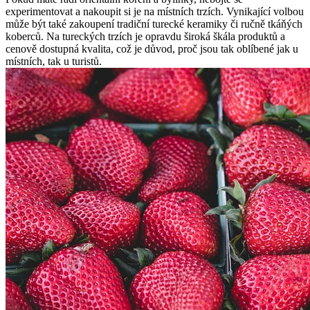
experimentovat a nakoupit si je na místních trzích. Vynikající volbou
může být také zakoupení tradiční turecké keramiky či ručně tkáňých
koberců. Na tureckých trzích je opravdu široká škála produktů a
cenově dostupná kvalita, což je důvod, proč jsou tak oblíbené jak u
místních, tak u turistů.