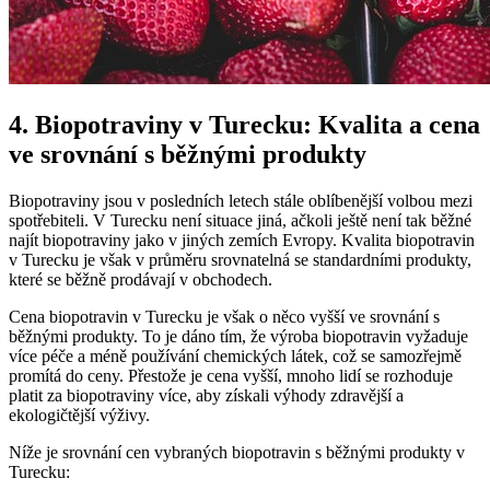
4. Biopotraviny v Turecku: Kvalita a cena
ve srovnání s běžnými produkty
Biopotraviny jsou v posledních letech stále oblíbenější volbou mezi
spotřebiteli. V Turecku není situace jiná, ačkoli ještě není tak běžné
najít biopotraviny jako v jiných zemích Evropy. Kvalita biopotravin
v Turecku je však v průměru srovnatelná se standardními produkty,
které se běžně prodávají v obchodech.
Cena biopotravin v Turecku je však o něco vyšší ve srovnání s
běžnými produkty. To je dáno tím, že výroba biopotravin vyžaduje
více péče a méně používání chemických látek, což se samozřejmě
promítá do ceny. Přestože je cena vyšší, mnoho lidí se rozhoduje
platit za biopotraviny více, aby získali výhody zdravější a
ekologičtější výživy.
Níže je srovnání cen vybraných biopotravin s běžnými produkty v
Turecku: