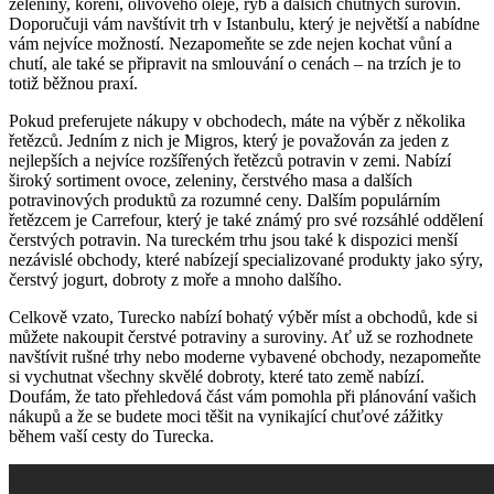
zeleniny, koření, olivového oleje, ryb a dalších chutných surovin.
Doporučuji vám navštívit trh v Istanbulu, který je největší a nabídne
vám nejvíce možností. Nezapomeňte se zde nejen kochat vůní a
chutí, ale také se připravit na smlouvání o cenách – na trzích je to
totiž běžnou praxí.
Pokud preferujete nákupy v obchodech, máte na výběr z několika
řetězců. Jedním z nich je Migros, který je považován za jeden z
nejlepších a nejvíce rozšířených řetězců potravin v zemi. Nabízí
široký sortiment ovoce, zeleniny, čerstvého masa a dalších
potravinových produktů za rozumné ceny. Dalším populárním
řetězcem je Carrefour, který je také známý pro své rozsáhlé oddělení
čerstvých potravin. Na tureckém trhu jsou také k dispozici menší
nezávislé obchody, které nabízejí specializované produkty jako sýry,
čerstvý jogurt, dobroty z moře a mnoho dalšího.
Celkově vzato, Turecko nabízí bohatý výběr míst a obchodů, kde si
můžete nakoupit čerstvé potraviny a suroviny. Ať už se rozhodnete
navštívit rušné trhy nebo moderne vybavené obchody, nezapomeňte
si vychutnat všechny skvělé dobroty, které tato země nabízí.
Doufám, že tato přehledová část vám pomohla při plánování vašich
nákupů a že se budete moci těšit na vynikající chuťové zážitky
během vaší cesty do Turecka.