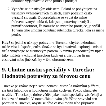
dokonce vyjednávat o ceně přímo s prodejci.
Vyhněte se turistickým oblastem: Pokud se pohybujete na
turisticky vyhledávaných místech, ceny potravin často
výrazně stoupají. Doporučujeme se vydat do méně
frekventovaných oblastí, kde jsou potraviny levnější a
pravděpodobnost, že narazíte na místního prodejce, je vyšší.
To vám také umožní ochutnat autentická turecká jídla za méně
peněz.
Když se jedná o nákupy potravin v Turecku, chytré rozhodnutí
může vést k úspoře peněz. Snažte se být kreativní, explorejte místní
trzí a vyhýbejte se turistickým pastem. S těmito jednoduchými tipy a
triky můžete vychutnat tureckou kuchyni a ušetřit pár lir na
cestování nebo jiné zážitky v této ohromné zemi.
9. Chutné místní speciality v Turecku:
Hodnotné potraviny za férovou cenu
Turecko je známé nejen svou bohatou historií a krásnými plážemi,
ale také lahodnou a hodnotnou místní kuchyní. Pokud plánujete
navštívit Turecko, je dobré vědět, jaké místní speciality vás čekají a
kolik za ně utratíte. V tomto článku vám přinášíme srovnání cen
potravin v Turecku, abyste se před cestou mohli lépe připravit.