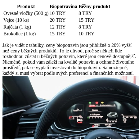
Produkt
Biopotravina
Běžný produkt
Ovesné vločky (500 g)
10 TRY
8 TRY
Vejce (10 ks)
20 TRY
15 TRY
Rajčata (1 kg)
12 TRY
8 TRY
Brokolice (1 kg)
15 TRY
10 TRY
Jak je vidět z tabulky, ceny biopotravin jsou přibližně o 20% vyšší
než ceny běžných produktů. To je důvod, proč se někteří lidé
rozhodnou zůstat u běžných potravin, které jsou cenově dostupnější.
Nicméně, pokud vám záleží na kvalitě potravin a ochraně životního
prostředí, pak se vyplatí investovat do biopotravin. Samozřejmě,
každý si musí vybrat podle svých preferencí a finančních možností.