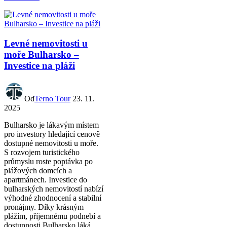
Levné nemovitosti u
moře Bulharsko –
Investice na pláži
Od
Terno Tour
23. 11.
2025
Bulharsko je lákavým místem
pro investory hledající cenově
dostupné nemovitosti u moře.
S rozvojem turistického
průmyslu roste poptávka po
plážových domcích a
apartmánech. Investice do
bulharských nemovitostí nabízí
výhodné zhodnocení a stabilní
pronájmy. Díky krásným
plážím, příjemnému podnebí a
dostupnosti Bulharsko láká