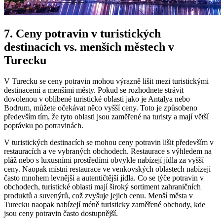
7. Ceny potravin v turistických
destinacích vs. menších městech v
Turecku
V Turecku se ceny potravin mohou výrazně lišit mezi turistickými
destinacemi a menšími městy. Pokud se rozhodnete strávit
dovolenou v oblíbené turistické oblasti jako je Antalya nebo
Bodrum, můžete očekávat něco vyšší ceny. Toto je způsobeno
především tím, že tyto oblasti jsou zaměřené na turisty a mají větší
poptávku po potravinách.
V turistických destinacích se mohou ceny potravin lišit především v
restauracích a ve vybraných obchodech. Restaurace s výhledem na
pláž nebo s luxusními prostředími obvykle nabízejí jídla za vyšší
ceny. Naopak místní restaurace ve venkovských oblastech nabízejí
často mnohem levnější a autentičtější jídla. Co se týče potravin v
obchodech, turistické oblasti mají široký sortiment zahraničních
produktů a suvenýrů, což zvyšuje jejich cenu. Menší města v
Turecku naopak nabízejí méně turisticky zaměřené obchody, kde
jsou ceny potravin často dostupnější.