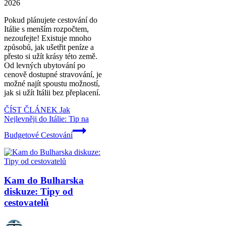
2026
Pokud plánujete cestování do
Itálie s menším rozpočtem,
nezoufejte! Existuje mnoho
způsobů, jak ušetřit peníze a
přesto si užít krásy této země.
Od levných ubytování po
cenově dostupné stravování, je
možné najít spoustu možností,
jak si užít Itálii bez přeplacení.
ČÍST ČLÁNEK
Jak
Nejlevněji do Itálie: Tip na
Budgetové Cestování
Kam do Bulharska
diskuze: Tipy od
cestovatelů