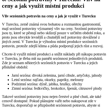
ceny a jak využít místní produkci
Vliv sezónních potravin na ceny a jak je využít v Turecku
V Turecku, země známá svou bohatou a rozmanitou gastronomií,
mají sezónní potraviny významný vliv na ceny. Sezónní potraviny
jsou ty, které se pěstují nebo sklízejí pouze v určitém období roku, a
proto jsou obvykle levnější a chutnější než potraviny dovážené z
jiných zemí. V Turecku je výhodou místní produkce sezónních
potravin, protože zdejší klima a půda podporují jejich růst a rozvoj.
Chcete-li využít místní produkci a snížit náklady při nákupu potravin
v Turecku, je třeba mít na paměti sezónnost jednotlivých produktů.
Zde je seznam některých sezónních potravin v Turecku a jejich
příslušné období:
Jarní sezóna: divoká zelenina, jarní cibule, artyčoky, jahody
Letní sezóna: rajčata, okurky, papriky, melouny
Podzimní sezóna: dýně, jablka, hrušky, ořechy
Zimní sezóna: ředkvičky, brokolice, špenát, citrusové plody
Takové sezónní potraviny jsou nejen čerstvé a plné chuti, ale také
cenově dostupné. Pokud plánujete vařit nebo nakupovat zde v
Turecku, doporučuji se přizpůsobit sezónnosti potravin, abyste si