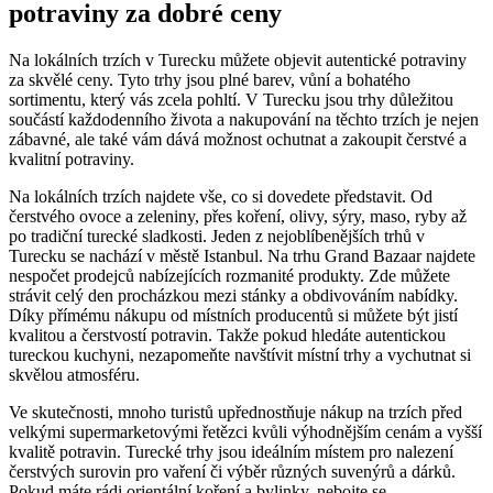
potraviny za dobré ceny
Na lokálních trzích v Turecku můžete objevit autentické potraviny
za skvělé ceny. Tyto trhy jsou plné barev, vůní a bohatého
sortimentu, který vás zcela pohltí. V Turecku jsou trhy důležitou
součástí každodenního života a nakupování na těchto trzích je nejen
zábavné, ale také vám dává možnost ochutnat a zakoupit čerstvé a
kvalitní potraviny.
Na lokálních trzích najdete vše, co si dovedete představit. Od
čerstvého ovoce a zeleniny, přes koření, olivy, sýry, maso, ryby až
po tradiční turecké sladkosti. Jeden z nejoblíbenějších trhů v
Turecku se nachází v městě Istanbul. Na trhu Grand Bazaar najdete
nespočet prodejců nabízejících rozmanité produkty. Zde můžete
strávit celý den procházkou mezi stánky a obdivováním nabídky.
Díky přímému nákupu od místních producentů si můžete být jistí
kvalitou a čerstvostí potravin. Takže pokud hledáte autentickou
tureckou kuchyni, nezapomeňte navštívit místní trhy a vychutnat si
skvělou atmosféru.
Ve skutečnosti, mnoho turistů upřednostňuje nákup na trzích před
velkými supermarketovými řetězci kvůli výhodnějším cenám a vyšší
kvalitě potravin. Turecké trhy jsou ideálním místem pro nalezení
čerstvých surovin pro vaření či výběr různých suvenýrů a dárků.
Pokud máte rádi orientální koření a bylinky, nebojte se