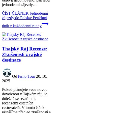
objevit něco nového, pak jsou
jednodenní zájezdy…
ČÍST ČLÁNEK
Jednodenní
zájezdy do Polska: Perfektní
únik z každodenní rutiny
Thajský Ráj Recenze:
Zkušenosti z rajské
destinace
Od
Terno Tour
20. 10.
2025
Pokud plánujete svou novou
dovolenou v Tajském ráji, je
důležité se seznámit s
recenzemi ostatních
cestovatelů. V tomto článku
přinášíme přehled zkušeností a