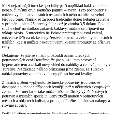
Mezi nejznámější turecké speciality patří například baklava, döner
kebab, či místní druh sladkého jogurtu – ayran. Tyto pochoutky si
můžete vychutnat v místních restauracích nebo na ulici za velmi
férovou cenu. Například za porci tradičního döner kebabu zaplatíte
v průměru kolem 25 tureckých lir, což je zhruba 3,5 dolaru. Pokud
si dáte chuť na sladkou zákusek baklavy, můžete se připravit na
výdaje okolo 15 tureckých lir. Pokud preferujete vlastní vaření,
můžete se těšit na nízké ceny čerstvého ovoce a zeleniny na místních
tržištích, kde si můžete nakoupit velmi kvalitní produkty za příznivé
ceny.
Děkujeme, že jste se s námi prokoukli očima tureckých
potravinových cen! Doufáme, že jste si užili toto cestování
hypermarketem a získali nový vhled do nabídky a cenové politiky v
Turecku. Na základě našeho průzkumu jsme zjistili, že Turecko
nabízí potraviny za atraktivní ceny při zachování kvality.
Z našich zjištění vyplynulo, že turecké potraviny jsou cenově
dostupné a v mnoha případech levnější než v některých evropských
zemích. V Turecku se také můžete těšit na široký výběr čerstvých
potravin a místních specialit. Ceny zboží mohou v jednotlivých
městech a oblastech kolísat, a proto je důležité si plánovat nákupy a
srovnávat ceny.
Další důležitou poznámkou je, že některé potraviny v Turecku jsou