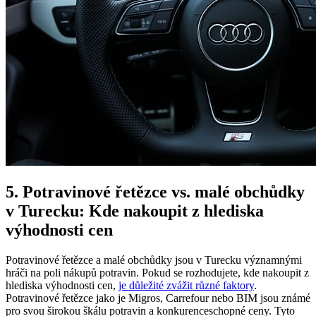
5. Potravinové řetězce vs. malé obchůdky
v Turecku: Kde nakoupit z hlediska
výhodnosti cen
Potravinové řetězce a malé obchůdky jsou v Turecku významnými
hráči na poli nákupů potravin. Pokud se rozhodujete, kde nakoupit z
hlediska výhodnosti cen,
je důležité zvážit různé faktory
.
Potravinové řetězce jako je Migros, Carrefour nebo BIM jsou známé
pro svou širokou škálu potravin a konkurenceschopné ceny. Tyto