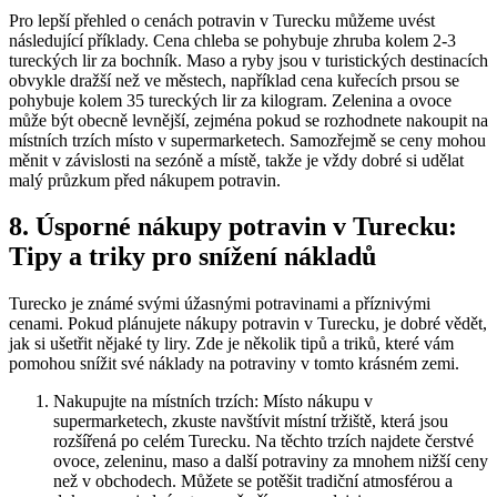
Pro lepší přehled o cenách potravin v Turecku můžeme uvést
následující příklady. Cena chleba se pohybuje zhruba kolem 2-3
tureckých lir za bochník. Maso a ryby jsou v turistických destinacích
obvykle dražší než ve městech, například cena kuřecích prsou se
pohybuje kolem 35 tureckých lir za kilogram. Zelenina a ovoce
může být obecně levnější, zejména pokud se rozhodnete nakoupit na
místních trzích místo v supermarketech. Samozřejmě se ceny mohou
měnit v závislosti na sezóně a místě, takže je vždy dobré si udělat
malý průzkum před nákupem potravin.
8. Úsporné nákupy potravin v Turecku:
Tipy a triky pro snížení nákladů
Turecko je známé svými úžasnými potravinami a příznivými
cenami. Pokud plánujete nákupy potravin v Turecku, je dobré vědět,
jak si ušetřit nějaké ty liry. Zde je několik tipů a triků, které vám
pomohou snížit své náklady na potraviny v tomto krásném zemi.
Nakupujte na místních trzích: Místo nákupu v
supermarketech, zkuste navštívit místní tržiště, která jsou
rozšířená po celém Turecku. Na těchto trzích najdete čerstvé
ovoce, zeleninu, maso a další potraviny za mnohem nižší ceny
než v obchodech. Můžete se potěšit tradiční atmosférou a