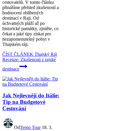
cestovatelů. V tomto článku
přinášíme přehled zkušeností a
hodnocení oblíbených
destinací v Raji. Od
úchvatných pláží až po
historické památky, zjistěte, co
čekat a jaké tipy získat pro
nezapomenutelný pobyt v
Thajském ráji.
ČÍST ČLÁNEK
Thajský Ráj
Recenze: Zkušenosti z rajské
destinace
Jak Nejlevněji do Itálie:
Tip na Budgetové
Cestování
Od
Terno Tour
18. 3.