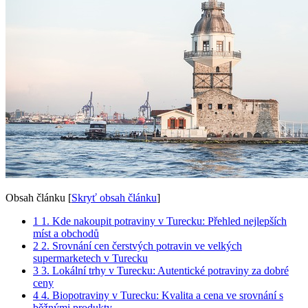
Obsah článku
[
Skryť obsah článku
]
1
1. Kde nakoupit potraviny v Turecku: Přehled nejlepších
míst a obchodů
2
2. Srovnání cen čerstvých potravin ve velkých
supermarketech v Turecku
3
3. Lokální trhy v Turecku: Autentické potraviny za dobré
ceny
4
4. Biopotraviny v Turecku: Kvalita a cena ve srovnání s
běžnými produkty