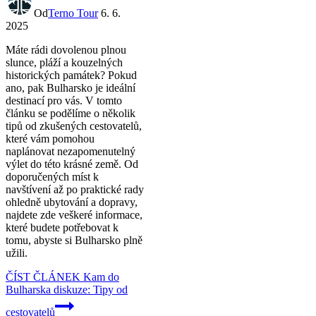
Od
Terno Tour
6. 6.
2025
Máte rádi dovolenou plnou
slunce, pláží a kouzelných
historických památek? Pokud
ano, pak Bulharsko je ideální
destinací pro vás. V tomto
článku se podělíme o několik
tipů od zkušených cestovatelů,
které vám pomohou
naplánovat nezapomenutelný
výlet do této krásné země. Od
doporučených míst k
navštívení až po praktické rady
ohledně ubytování a dopravy,
najdete zde veškeré informace,
které budete potřebovat k
tomu, abyste si Bulharsko plně
užili.
ČÍST ČLÁNEK
Kam do
Bulharska diskuze: Tipy od
cestovatelů