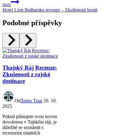
Další
Hotel Lion Bulharsko recenze – Zkušenosti hostů
Podobné příspěvky
Thajský Ráj Recenze:
Zkušenosti z rajské
destinace
Od
Terno Tour
20. 10.
2025
Pokud plánujete svou novou
dovolenou v Tajském ráji, je
důležité se seznámit s
recenzemi ostatních