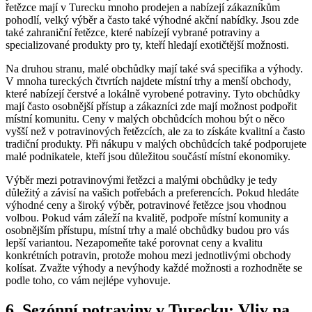
řetězce mají v Turecku mnoho prodejen a nabízejí zákazníkům
pohodlí, velký výběr a často také výhodné akční nabídky. Jsou zde
také zahraniční řetězce, které nabízejí vybrané potraviny a
specializované produkty pro ty, kteří hledají exotičtější možnosti.
Na druhou stranu, malé obchůdky mají také svá specifika a výhody.
V mnoha tureckých čtvrtích najdete místní trhy a menší obchody,
které nabízejí čerstvé a lokálně vyrobené potraviny. Tyto obchůdky
mají často osobnější přístup a zákazníci zde mají možnost podpořit
místní komunitu. Ceny v malých obchůdcích mohou být o něco
vyšší než v potravinových řetězcích, ale za to získáte kvalitní a často
tradiční produkty. Při nákupu v malých obchůdcích také podporujete
malé podnikatele, kteří jsou důležitou součástí místní ekonomiky.
Výběr mezi potravinovými řetězci a malými obchůdky je tedy
důležitý a závisí na vašich potřebách a preferencích. Pokud hledáte
výhodné ceny a široký výběr, potravinové řetězce jsou vhodnou
volbou. Pokud vám záleží na kvalitě, podpoře místní komunity a
osobnějším přístupu, místní trhy a malé obchůdky budou pro vás
lepší variantou. Nezapomeňte také porovnat ceny a kvalitu
konkrétních potravin, protože mohou mezi jednotlivými obchody
kolísat. Zvažte výhody a nevýhody každé možnosti a rozhodněte se
podle toho, co vám nejlépe vyhovuje.
6. Sezónní potraviny v Turecku: Vliv na