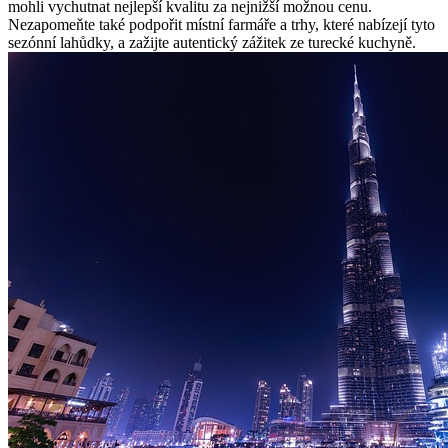
mohli vychutnat nejlepší kvalitu za nejnižší možnou cenu.
Nezapomeňte také podpořit místní farmáře a trhy, které nabízejí tyto
sezónní lahůdky, a zažijte autentický zážitek ze turecké kuchyně.