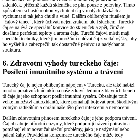
skleniček, přičemž každá sklenička se plní pouze z poloviny. Tímto
způsobem si hosté mohou vychutnat čaj v malých dávkách a
vychutnat si tak jeho chutě a vůně. Dalším oblíbeným rituálem je
"čajový tanec", který úchvatí nejen zrakem, ale i sluchem. Turecký
čaj se nalévá ze speciální konvice do skleniček a zpět, čímž se
dosáhne perfektní teploty a aroma čaje. Turečtí čajoví mistři mají
speciální techniky, které jim umožňují nalévat čaj z velké výšky, aby
ho vyšlehli a zabezpečili tak dostatečně pěnivou a nadýchanou
strukturu.
6. Zdravotní výhody tureckého čaje:
Posílení imunitního systému a trávení
Turecký čaj je nejen oblíbeným nápojem v Turecku, ale také nabízí
mnoho pozitivních účinků na naše zdraví. Jedním z hlavních benefi
tů čaje je jeho schopnost posílit imunitní systém. Obsahuje totiž
velké množství antioxidantů, které pomáhají bojovat proti škodlivým
volným radikálům a chrání naše tělo před infekcemi a nemocemi.
Dalším zdravotním přínosem tureckého čaje je jeho podpora trávení.
Čaj obsahuje přírodní enzymy, které podporují trávení potravin a
pomáhají eliminovat žaludeční problémy, jako je nadýmání nebo
pálení žáhy. Pravidelná konzumace tureckého čaje může tedy