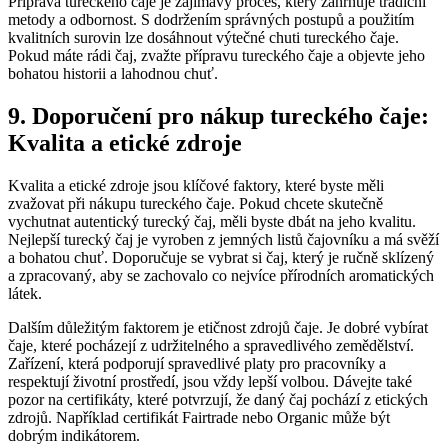
Připrava tureckého čaje je zajímavý proces, který zahrnuje tradiční
metody a odbornost. S dodržením správných postupů a použitím
kvalitních surovin lze dosáhnout výtečné chuti tureckého čaje.
Pokud máte rádi čaj, zvažte přípravu tureckého čaje a objevte jeho
bohatou historii a lahodnou chuť.
9. Doporučení pro nákup tureckého čaje:
Kvalita a etické zdroje
Kvalita a etické zdroje jsou klíčové faktory, které byste měli
zvažovat při nákupu tureckého čaje. Pokud chcete skutečně
vychutnat autentický turecký čaj, měli byste dbát na jeho kvalitu.
Nejlepší turecký čaj je vyroben z jemných listů čajovníku a má svěží
a bohatou chuť. Doporučuje se vybrat si čaj, který je ručně sklízený
a zpracovaný, aby se zachovalo co nejvíce přírodních aromatických
látek.
Dalším důležitým faktorem je etičnost zdrojů čaje. Je dobré vybírat
čaje, které pocházejí z udržitelného a spravedlivého zemědělství.
Zařízení, která podporují spravedlivé platy pro pracovníky a
respektují životní prostředí, jsou vždy lepší volbou. Dávejte také
pozor na certifikáty, které potvrzují, že daný čaj pochází z etických
zdrojů. Například certifikát Fairtrade nebo Organic může být
dobrým indikátorem.