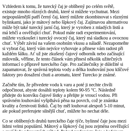
Vzhledem k tomu, že turecký čaj je oblíbený po celém světě,
existuje mnoho různých druhů, které si můžete vychutnat. Mezi
nejpopulárnější patří černý čaj, který můžete zkombinovat s různými
bylinkami, jako je mátový nebo šípkový čaj. Zajímavou alternativou
může být také turecký jarní čaj, který je vyroben z mladých listů a
má lehčí a osvěžující chuť. Pokud máte radi experimentování,
můžete vyzkoušet i turecký ovocný čaj, který má sladkou a ovocnou
chuť. Výběr závisí na vašem osobním vkusu a náladě. Nezapomeňte
si vybrat čaj, který vám nejvíce vyhovuje a přinese vám radost při
každém šálku. Ať už jste zkušený čajový odborník nebo začínající
milovník, věříme, že tento článek vám přinesl několik užitečných
informací o přípravě tureckého čaje. Pro začátečníky je důležité si
zapamatovat, že správná teplota vody a délka louhování jsou klíčové
faktory pro dosažení chuti a aromatu, které Turecko je známé.
Začněte tím, že přivedete vodu k varu a poté ji nechte chvíli
odpočinout, abyste dosáhli teploty kolem 90-95 °C. Následně
přidejte do konvíku čajové lístky a přelijte je vroucí vodou. Při
správném louhování vyšplhává pěna na povrch, což je známka
kvality a čerstvosti lístků. Čaj by měl louhovat alespoň 5-10 minut,
ale pokud preferujete silnější chuť, můžete ho nechat déle.
Co se oblíbených druhů tureckého čaje týče, bylinné čaje jsou mezi
lidmi velmi populární. Mátový a šípkový čaj jsou zejména osvěžující