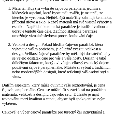
Materiál: Když si vybíráte čajovou parapherii, jedním z
klíčových aspektů, které byste měli zvážit, je materiál, ze
kterého je vyrobena. Nejběžnější mateřiály zahrnují keramiku,
přírodní dřevo a sklo. Každý materiál má své vlastní výhody a
estetiku. Například keramická parafráze je tradiční volbou a
udržuje teplotu čaje déle. Zatímco skleněná parafráze
umožňuje vizuálně sledovat proces louhování čaje.
Velikost a design: Pokud hledáte čajovou parafrázi, která
vyhovuje vašim potřebám, je důležité zvážit i velikost a
design. Velikost čajové parafráze by měla být dostatečná, aby
se vejelo dostatek čaje pro vás a vaše hosty. Design je také
důležitým faktorem, který ovlivňuje celkový estetický dojem
používání čajové paraphernálie. Můžete si vybrat z tradičních
nebo modernějších designů, které reflektují váš osobní styl a
vkus.
Dalším aspektem, který může ovlivnit vaše rozhodování, je cena
čajové paraphernálie. Cena se může lišit v závislosti na použitém
materiálu, velikosti a designu čajového setu. Důležité je najít
rovnováhu mezi kvalitou a cenou, abyste byli spokojení se svým
výběrem.
Celkově je výběr čajové parafráze pro turecký čaj individuální a