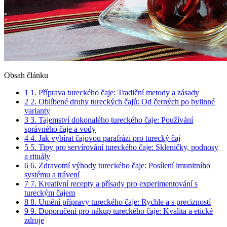
Obsah článku
1
1. Příprava tureckého čaje: Tradiční metody a zásady
2
2. Oblíbené druhy tureckých čajů: Od černých po bylinné
varianty
3
3. Tajemství dokonalého tureckého čaje: Používání
správného čaje a vody
4
4. Jak vybírat čajovou parafrázi pro turecký čaj
5
5. Tipy pro servírování tureckého čaje: Skleničky, podnosy
a rituály
6
6. Zdravotní výhody tureckého čaje: Posílení imunitního
systému a trávení
7
7. Kreativní recepty a přísady pro experimentování s
tureckým čajem
8
8. Umění přípravy tureckého čaje: Rychle a s precizností
9
9. Doporučení pro nákup tureckého čaje: Kvalita a etické
zdroje