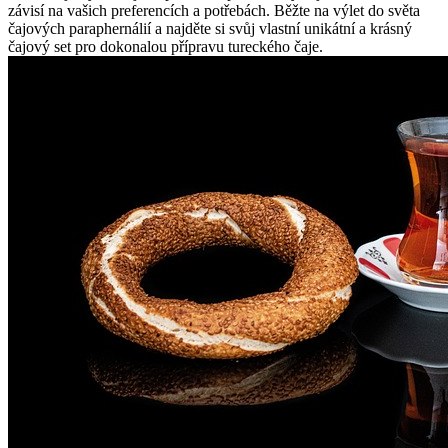
závisí na vašich preferencích a potřebách. Běžte na výlet do světa
čajových paraphernálií a najděte si svůj vlastní unikátní a krásný
čajový set pro dokonalou přípravu tureckého čaje.