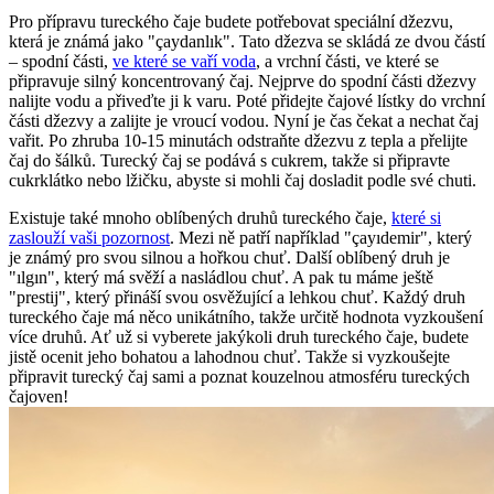
Pro přípravu tureckého čaje budete potřebovat speciální džezvu,
která je známá jako "çaydanlık". Tato džezva se skládá ze dvou částí
– spodní části,
ve které se vaří voda
, a vrchní části, ve které se
připravuje silný koncentrovaný čaj. Nejprve do spodní části džezvy
nalijte vodu a přiveďte ji k varu. Poté přidejte čajové lístky do vrchní
části džezvy a zalijte je vroucí vodou. Nyní je čas čekat a nechat čaj
vařit. Po zhruba 10-15 minutách odstraňte džezvu z tepla a přelijte
čaj do šálků. Turecký čaj se podává s cukrem, takže si připravte
cukrklátko nebo lžičku, abyste si mohli čaj dosladit podle své chuti.
Existuje také mnoho oblíbených druhů tureckého čaje,
které si
zaslouží vaši pozornost
. Mezi ně patří například "çayıdemir", který
je známý pro svou silnou a hořkou chuť. Další oblíbený druh je
"ılgın", který má svěží a nasládlou chuť. A pak tu máme ještě
"prestij", který přináší svou osvěžující a lehkou chuť. Každý druh
tureckého čaje má něco unikátního, takže určitě hodnota vyzkoušení
více druhů. Ať už si vyberete jakýkoli druh tureckého čaje, budete
jistě ocenit jeho bohatou a lahodnou chuť. Takže si vyzkoušejte
připravit turecký čaj sami a poznat kouzelnou atmosféru tureckých
čajoven!