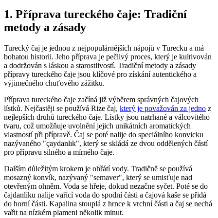
1. Příprava tureckého čaje: Tradiční
metody a zásady
Turecký čaj je jednou z nejpopulárnějších nápojů v Turecku a má
bohatou historii. Jeho příprava je pečlivý proces, který je kultivován
a dodržován s láskou a starostlivostí. Tradiční metody a zásady
přípravy tureckého čaje jsou klíčové pro získání autentického a
výjimečného chuťového zážitku.
Příprava tureckého čaje začíná již výběrem správných čajových
lístků. Nejčastěji se používá Rize čaj,
který je považován za jedno
z
nejlepších druhů tureckého čaje. Lístky jsou natrhané a válcovitého
tvaru, což umožňuje uvolnění jejich unikátních aromatických
vlastností při přípravě. Čaj se poté nalije do speciálního konvicku
nazývaného "çaydanlık", který se skládá ze dvou oddělených částí
pro přípravu silného a mírného čaje.
Dalším důležitým krokem je ohřátí vody. Tradičně se používá
mosazný konvík, nazývaný "semaver", který se umisťuje nad
otevřeným ohněm. Voda se hřeje, dokud nezačne syčet. Poté se do
čajdanlíku nalije vařící voda do spodní části a čajová kaše se přidá
do horní části. Kapalina stouplá z hrnce k vrchní části a čaj se nechá
vařit na nízkém plameni několik minut.