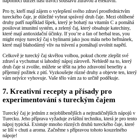
napomoci udržet naši trávicí soustavu zdravou a efektivní.
Pro ty, kteří mají zájem o vylepšení svého zdraví prostřednictvím
tureckého čaje, je důležité vybrat správný druh čaje. Mezi oblíbené
druhy patří například šípek, který je bohatý na vitamín C a pomáhá
posilovat imunitní systém, a zelený čaj, který obsahuje katechiny,
které mají antioxidační účinky. If you’re a fan of herbal teas, you
might enjoy turecký čaj s bylinami jako jsou máta nebo heřmánek,
které mají blahodárný vliv na trávení a pomáhají uvolnit napětí.
Celkově je turecký čaj skvělou volbou, pokud chcete zlepšit své
zdraví a vychutnat si lahodný nápoj zároveň. Nehledě na to, který
druh čaje si zvolíte, můžete se těšit na jeho zdravotní benefity a
příjemný požitek z pití. Vyzkoušejte různé druhy a objevte ten, který
vám nejvíce vyhovuje. Vaše tělo vám za to určitě poděkuje.
7. Kreativní recepty a přísady pro
experimentování s tureckým čajem
Turecký čaj je jedním z nejoblíbenějších a nejtradičnějších nápojů v
Turecku. Jeho příprava vyžaduje zvláštní techniku, která je pro tento
nápoj typická. Existuje mnoho různých druhů tureckého čaje, které
se liší v chuti a aroma. Začněme s přípravou tohoto kouzelného
nápoje!