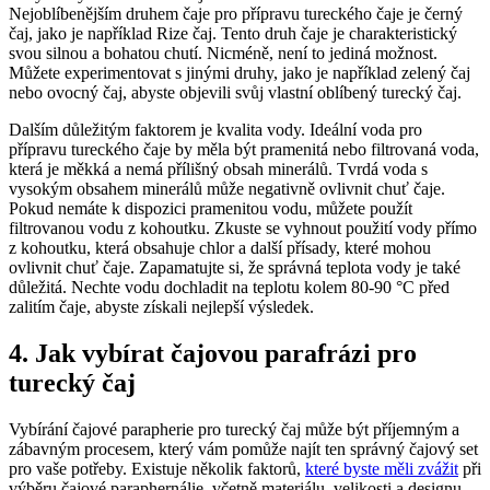
Nejoblíbenějším druhem čaje pro přípravu tureckého čaje je černý
čaj, jako je například Rize čaj. Tento druh čaje je charakteristický
svou silnou a bohatou chutí. Nicméně, není to jediná možnost.
Můžete experimentovat s jinými druhy, jako je například zelený čaj
nebo ovocný čaj, abyste objevili svůj vlastní oblíbený turecký čaj.
Dalším důležitým faktorem je kvalita vody. Ideální voda pro
přípravu tureckého čaje by měla být pramenitá nebo filtrovaná voda,
která je měkká a nemá přílišný obsah minerálů. Tvrdá voda s
vysokým obsahem minerálů může negativně ovlivnit chuť čaje.
Pokud nemáte k dispozici pramenitou vodu, můžete použít
filtrovanou vodu z kohoutku. Zkuste se vyhnout použití vody přímo
z kohoutku, která obsahuje chlor a další přísady, které mohou
ovlivnit chuť čaje. Zapamatujte si, že správná teplota vody je také
důležitá. Nechte vodu dochladit na teplotu kolem 80-90 °C před
zalitím čaje, abyste získali nejlepší výsledek.
4. Jak vybírat čajovou parafrázi pro
turecký čaj
Vybírání čajové parapherie pro turecký čaj může být příjemným a
zábavným procesem, který vám pomůže najít ten správný čajový set
pro vaše potřeby. Existuje několik faktorů,
které byste měli zvážit
při
výběru čajové paraphernálie, včetně materiálu, velikosti a designu.