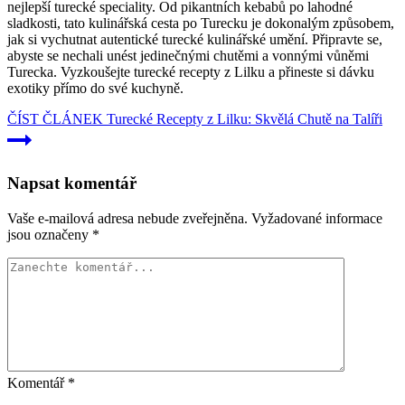
nejlepší turecké speciality. Od pikantních kebabů po lahodné
sladkosti, tato kulinářská cesta po Turecku je dokonalým způsobem,
jak si vychutnat autentické turecké kulinářské umění. Připravte se,
abyste se nechali unést jedinečnými chutěmi a vonnými vůněmi
Turecka. Vyzkoušejte turecké recepty z Lilku a přineste si dávku
exotiky přímo do své kuchyně.
ČÍST ČLÁNEK
Turecké Recepty z Lilku: Skvělá Chutě na Talíři
Napsat komentář
Vaše e-mailová adresa nebude zveřejněna.
Vyžadované informace
jsou označeny
*
Komentář
*