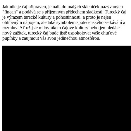
Jakmile je čaj připraven, je nalit do malých skleniček nazývaných
"fincan" a podává se s příjemným přídechem sladkosti. Turecký čaj
je výrazem turecké kultury a pohostinnosti, a proto je nejen
oblíbeným nápojem, ale také symbolem společenského setkávání a
rozmluv. Ať už jste milovníkem čajové kultury nebo jen hledáte
nový zážitek, turecký čaj bude jistě uspokojovat vaše chuťové
pupínky a zaujmout vás svou jedinečnou atmosférou.