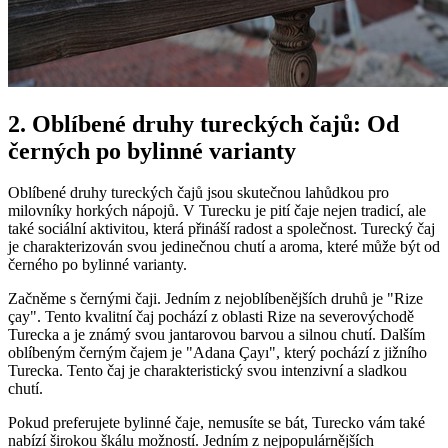
2. Oblíbené druhy tureckých čajů: Od
černých po bylinné varianty
Oblíbené druhy tureckých čajů jsou skutečnou lahůdkou pro
milovníky horkých nápojů. V Turecku je pití čaje nejen tradicí, ale
také sociální aktivitou, která přináší radost a společnost. Turecký čaj
je charakterizován svou jedinečnou chutí a aroma, které může být od
černého po bylinné varianty.
Začněme s černými čaji. Jedním z nejoblíbenějších druhů je "Rize
çay". Tento kvalitní čaj pochází z oblasti Rize na severovýchodě
Turecka a je známý svou jantarovou barvou a silnou chutí. Dalším
oblíbeným černým čajem je "Adana Çayı", který pochází z jižního
Turecka. Tento čaj je charakteristický svou intenzivní a sladkou
chutí.
Pokud preferujete bylinné čaje, nemusíte se bát, Turecko vám také
nabízí širokou škálu možností. Jedním z nejpopulárnějších