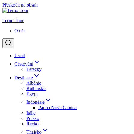
Přeskočit na obsah
Terno Tour
O nás
Úvod
Cestování
Letecky
Destinace
Albánie
Bulharsko
Egypt
Indonésie
Papua Nová Guinea
Itálie
Polsko
Řecko
Thajsko