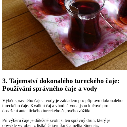
3. Tajemství dokonalého tureckého čaje:
Používání správného čaje a vody
Výběr správného čaje a vody je základem pro přípravu dokonalého
tureckého čaje. Kvalitní čaj a vhodná voda jsou klíčové pro
dosažení autentického tureckého čajového zážitku.
Při výběru čaje je důležité zvolit si ten správný druh, který je
obvykle vyroben z lístků čajovníku Camellia Sinensis.