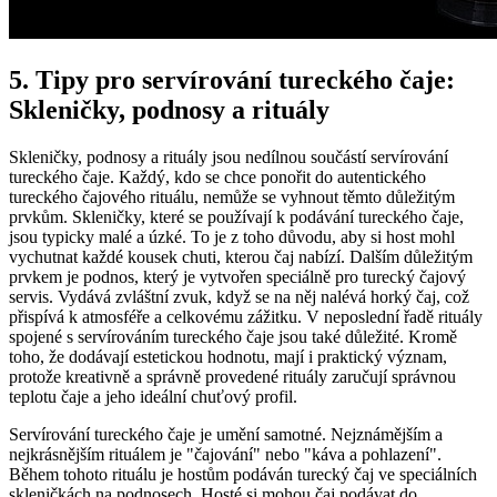
5. Tipy pro servírování tureckého čaje:
Skleničky, podnosy a rituály
Skleničky, podnosy a rituály jsou nedílnou součástí servírování
tureckého čaje. Každý, kdo se chce ponořit do autentického
tureckého čajového rituálu, nemůže se vyhnout těmto důležitým
prvkům. Skleničky, které se používají k podávání tureckého čaje,
jsou typicky malé a úzké. To je z toho důvodu, aby si host mohl
vychutnat každé kousek chuti, kterou čaj nabízí. Dalším důležitým
prvkem je podnos, který je vytvořen speciálně pro turecký čajový
servis. Vydává zvláštní zvuk, když se na něj nalévá horký čaj, což
přispívá k atmosféře a celkovému zážitku. V neposlední řadě rituály
spojené s servírováním tureckého čaje jsou také důležité. Kromě
toho, že dodávají estetickou hodnotu, mají i praktický význam,
protože kreativně a správně provedené rituály zaručují správnou
teplotu čaje a jeho ideální chuťový profil.
Servírování tureckého čaje je umění samotné. Nejznámějším a
nejkrásnějším rituálem je "čajování" nebo "káva a pohlazení".
Během tohoto rituálu je hostům podáván turecký čaj ve speciálních
skleničkách na podnosech. Hosté si mohou čaj podávat do