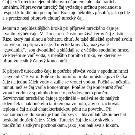
Čaj je v Turecku nejen oblíbeným nápojem, ale také tradicí a
uměním. Připravovat turecký čaj vyžaduje určitou preciznost a
respekt k tradičním postupům. Existuje několik způsobů, jak rychle
a s precizností připravit chutný turecký čaj.
Jedním z nejdůležitějších kroků při přípravě tureckého čaje je
kvalitní výběr čaje. V Turecku se často používá černý čaj z listů
Rize, který má silnou a bohatou chuť. Je také důležité správně zvolit
konvičku na přípravu čaje. Turecké konvičky, nazývané
"çaydanlık", jsou dvoudílné a skládají se z většího spodního hrnce,
ve kterém se vaří voda, a menšího horního hrnku, ve kterém se
připravuje silný čajový koncentrát.
K přípravě tureckého čaje je potřeba přivést vodu v spodním hrnci
"çaydanlık" k varu. Poté se do horního hrnku umístí čajová lžička
čaje na jednu šálek vody a zalije se vroucí vodou. Počká se několik
minut, než se čaj vaří a koncentruje. Poté se čaj koncentrát zředí
vroucí vodou z spodního hrnce v požadovaném poměru.
Servírování tureckého čaje je ojedinělé – nalévá se do malých
skleniček s nakloněným talířkem na vrcholu, aby se zachovala
teplota a čaj získal charakteristickou pěnu na povrchu. Při
konzumaci se doporučuje tradiční zvyk – hlavní lahůdkou nechat
poslední doušek čaje v šálek. Turecký čaj jde také skvěle s
tradičními sladkými pochoutkami, jako jsou baklava a lokum.