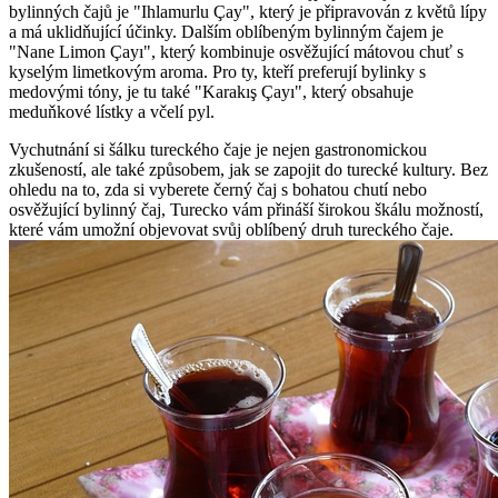
bylinných čajů je "Ihlamurlu Çay", který je připravován z květů lípy
a má uklidňující účinky. Dalším oblíbeným bylinným čajem je
"Nane Limon Çayı", který kombinuje osvěžující mátovou chuť s
kyselým limetkovým aroma. Pro ty, kteří preferují bylinky s
medovými tóny, je tu také "Karakış Çayı", který obsahuje
meduňkové lístky a včelí pyl.
Vychutnání si šálku tureckého čaje je nejen gastronomickou
zkušeností, ale také způsobem, jak se zapojit do turecké kultury. Bez
ohledu na to, zda si vyberete černý čaj s bohatou chutí nebo
osvěžující bylinný čaj, Turecko vám přináší širokou škálu možností,
které vám umožní objevovat svůj oblíbený druh tureckého čaje.