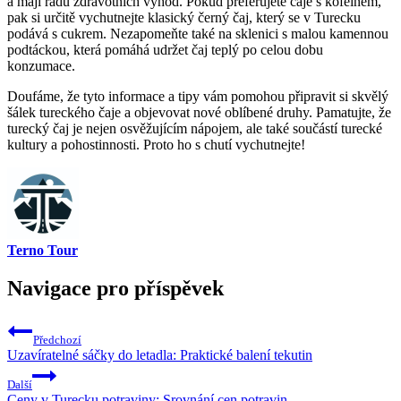
a mají řadu zdravotních výhod. Pokud preferujete čaje s kofeinem,
pak si určitě vychutnejte klasický černý čaj, který se v Turecku
podává s cukrem. Nezapomeňte také na sklenici s malou kamennou
podtáckou, která pomáhá udržet čaj teplý po celou dobu
konzumace.
Doufáme, že tyto informace a tipy vám pomohou připravit si skvělý
šálek tureckého čaje a objevovat nové oblíbené druhy. Pamatujte, že
turecký čaj je nejen osvěžujícím nápojem, ale také součástí turecké
kultury a pohostinnosti. Proto ho s chutí vychutnejte!
Terno Tour
Navigace pro příspěvek
Předchozí
Uzavíratelné sáčky do letadla: Praktické balení tekutin
Další
Ceny v Turecku potraviny: Srovnání cen potravin