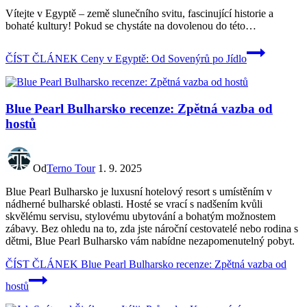
Vítejte v Egyptě – země slunečního svitu, fascinující historie a
bohaté kultury! Pokud se chystáte na dovolenou do této…
ČÍST ČLÁNEK
Ceny v Egyptě: Od Sovenýrů po Jídlo
Blue Pearl Bulharsko recenze: Zpětná vazba od
hostů
Od
Terno Tour
1. 9. 2025
Blue Pearl Bulharsko je luxusní hotelový resort s umístěním v
nádherné bulharské oblasti. Hosté se vrací s nadšením kvůli
skvělému servisu, stylovému ubytování a bohatým možnostem
zábavy. Bez ohledu na to, zda jste nároční cestovatelé nebo rodina s
dětmi, Blue Pearl Bulharsko vám nabídne nezapomenutelný pobyt.
ČÍST ČLÁNEK
Blue Pearl Bulharsko recenze: Zpětná vazba od
hostů