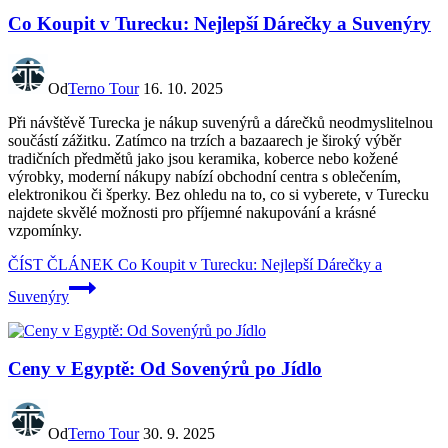
Co Koupit v Turecku: Nejlepší Dárečky a Suvenýry
Od
Terno Tour
16. 10. 2025
Při návštěvě Turecka je nákup suvenýrů a dárečků neodmyslitelnou
součástí zážitku. Zatímco na trzích a bazaarech je široký výběr
tradičních předmětů jako jsou keramika, koberce nebo kožené
výrobky, moderní nákupy nabízí obchodní centra s oblečením,
elektronikou či šperky. Bez ohledu na to, co si vyberete, v Turecku
najdete skvělé možnosti pro příjemné nakupování a krásné
vzpomínky.
ČÍST ČLÁNEK
Co Koupit v Turecku: Nejlepší Dárečky a
Suvenýry
Ceny v Egyptě: Od Sovenýrů po Jídlo
Od
Terno Tour
30. 9. 2025