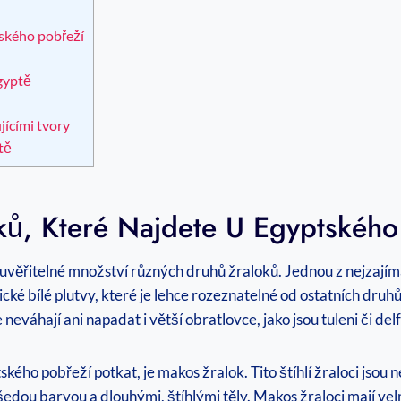
tského pobřeží
Egyptě
jícími tvory
tě
ků, Které Najdete U Egyptského
ěřitelné množství různých druhů žraloků. Jednou z nejzajíma
ické bílé plutvy, které je lehce rozeznatelné od ostatních druh
neváhají ani napadat i větší obratlovce, jako jsou tuleni či delf
ého pobřeží potkat, je makos žralok. Tito štíhlí žraloci jsou n
šedou barvou a dlouhými, štíhlými těly. Makos žraloci mají velmi