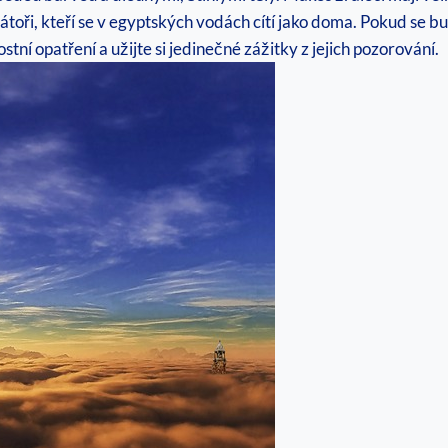
edátoři, kteří se v egyptských vodách cítí jako doma. Pokud se 
í opatření a užijte si jedinečné zážitky z jejich pozorování.