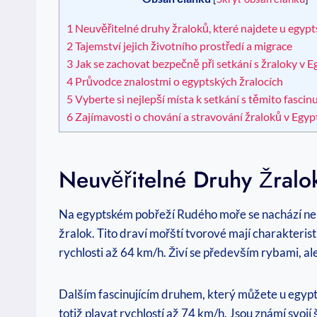
1
Neuvěřitelné druhy žraloků, které najdete u egyp
2
Tajemství jejich životního prostředí a migrace
3
Jak se zachovat bezpečně při setkání s žraloky v 
4
Průvodce znalostmi o egyptských žralocích
5
Vyberte si nejlepší místa k setkání s těmito fascinu
6
Zajímavosti o chování a stravování žraloků v Egyp
Neuvěřitelné Druhy Žralo
Na egyptském pobřeží Rudého moře se nachází neuv
žralok. Tito draví mořští tvorové mají charakterist
rychlosti až 64 km/h. Živí se především rybami, ale 
Dalším fascinujícím druhem, který můžete u egyptsk
totiž plavat rychlostí až 74 km/h. Jsou známí svojí 