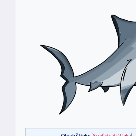
Obsah článku
[
Skryť obsah článku
]