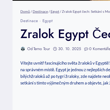
Domů
/
Destinace
/
Egypt
/
Zralok Egypt čech: Setkání s M
Destinace
·
Egypt
Zralok Egypt Če
Od
Terno Tour
30. 10. 2025
0 Komentář
Vítejte uvnitř fascinujícího světa žraloků v Egypt
na správném místě. Egypt je jednou z nejlepších de
bílýchžraloků až po tygrí žraloky, zde najdete neo
setkání s tímto výjimečným druhem a objevte, jak žij