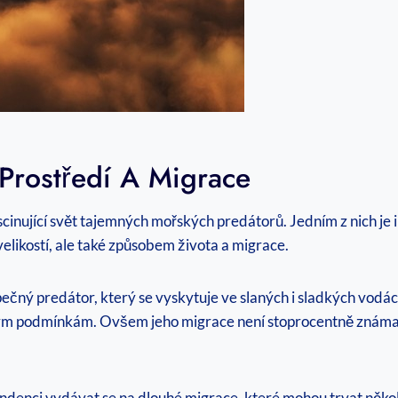
o Prostředí A Migrace
inující svět tajemných mořských predátorů. Jedním z nich je 
velikostí, ale také způsobem života a migrace.
ečný predátor, který se vyskytuje ve slaných i sladkých vodá
ým podmínkám. Ovšem jeho migrace není stoprocentně známa. Vě
endenci vydávat se na dlouhé migrace, které mohou trvat něk