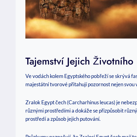
Tajemství Jejich Životníh
Ve vodách kolem Egyptského pobřeží se skrývá fasc
majestátní tvorové přitahují pozornost nejen svou 
Zralok Egypt čech (Carcharhinus leucas) je nebezp
různými prostředími a dokáže se přizpůsobit různ
prostředí a způsob jejich putování.
Průzkumy naznačují, že Zraloci Egypt čech mají t