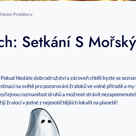
ořskými Predátory
ch: Setkání S Mořsk
e
ě! Pokud hledáte dobrodružství a zároveň chtěli byste se sezn
stinací na světě pro pozorování žraloků ve volné přírodě a my
byčejnou rozmanitost druhů a možnost strávit nezapomenutelné 
í žraloci v jedné z nejexotičtějších lokalit na planetě!