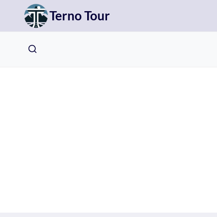
Přeskočit
Terno Tour
na
obsah