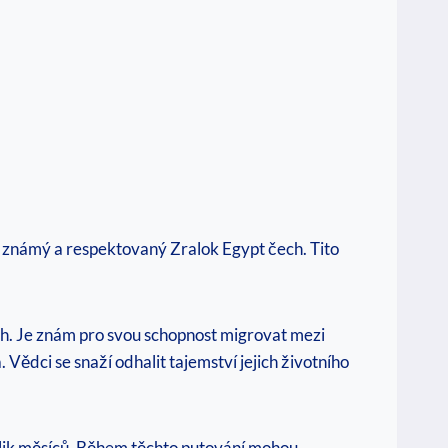
i známý a respektovaný Zralok Egypt čech. Tito
ch. Je znám pro svou schopnost migrovat mezi
dci se snaží odhalit tajemství jejich životního
olik měsíců. Během těchto putování mohou