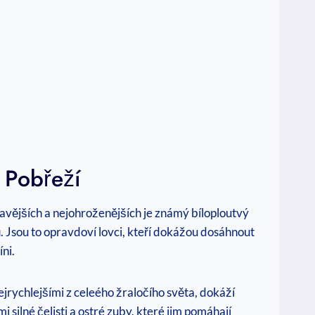
 Pobřeží
vějších a nejohroženějších je známý bíloploutvý
ů. Jsou to opravdoví lovci, kteří dokážou dosáhnout
íni.
ejrychlejšími z celeého žraločího světa, dokáží
 silné čelisti a ostré zuby, které jim pomáhají