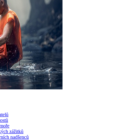
atelů
ostů
 moře
kých zážitků
rních nadšenců