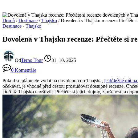
Domů
/
Destinace
/
Thajsko
/
Dovolená v Thajsku recenze: Přečtěte s
Destinace
·
Thajsko
Dovolená v Thajsku recenze: Přečtěte si r
Od
Terno Tour
31. 10. 2025
0 Komentáře
Pokud se plánujete vydat na dovolenou do Thajska,
je důležité mít n
očekávat, je vhodné před cestou prostudovat dostupné recenze. Chcete
kteří již Thajsko navštívili. Přečtěte si jejich dojmy, zkušenosti a d