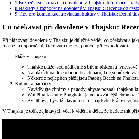
7
Bezpečnost a zdraví na dovolené v Thajsku: Informace a rady
8
Náklady a rozpočet na dovolené v Thajsku: Recenze od cesto
9
Tipy pro komunikaci a zvládání kultury v Thajsku: Denní tipy 
Co očekávat při dovolené v Thajsku: Rece
Při plánování dovolené v Thajsku je důležité vědět, co očekávat a ja
recenzí a doporučení, které vám mohou pomoci při rozhodování.
Pláže v Thajsku:
Thajské pláže jsou nádherné s bílým pískem a tyrkysov
Na plážích najdete mnoho beach barů, kde si můžete vych
Některé z nejlepších pláží jsou Patong Beach na Phuket
Kultura a památky:
Navštěvujte chrámy a pagody, abyste poznali thajskou kult
Wat Phra Kaew v Bangkoku je nejposvátnější chrám v 
Ayutthaya, bývalé hlavní město Thajského království, na
V Thajsku je tolik zajímavých věcí k vidění a dělat, že budete mít při