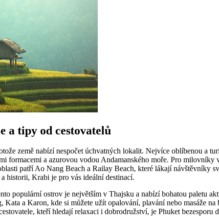
 a tipy od cestovatelů
že země nabízí nespočet úchvatných lokalit. Nejvíce oblíbenou a turis
i formacemi a azurovou vodou Andamanského moře. Pro milovníky vodní
o oblasti patří Ao Nang Beach a Railay Beach, které lákají návštěvníky
 historii, Krabi je pro vás ideální destinací.
nto populární ostrov je největším v Thajsku a nabízí bohatou paletu ak
, Kata a Karon, kde si můžete užít opalování, plavání nebo masáže na
estovatele, kteří hledají relaxaci i dobrodružství, je Phuket bezesporu