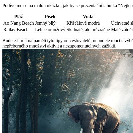
Podívejme se na malou ukázku, jak by se prezentační tabulka "Nejlep
Pláž
Písek
Voda
Ao Nang Beach
Jemný bílý
Křišťálově modrá
Úchvatné sk
Railay Beach
Lehce oranžový
Skalnaté, ale průzračné
Malé zátoči
Budete-li mít na paměti tyto tipy od cestovatelů, nebudete moct s vý
nepřeberného množství aktivit a nezapomenutelných zážitků.