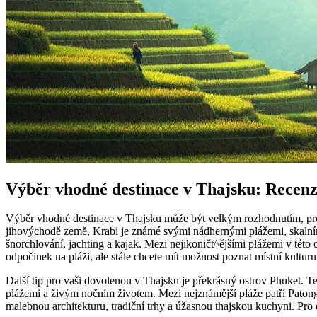
Výběr vhodné destinace v Thajsku: Recenze
Výběr vhodné destinace v Thajsku může být velkým rozhodnutím, proto
jihovýchodě země, Krabi je známé svými nádhernými plážemi, skalním
šnorchlování, jachting a kajak. Mezi nejikoničt^ějšími plážemi v tét
odpočinek na pláži, ale stále chcete mít možnost poznat místní kulturu a
Další tip pro vaši dovolenou v Thajsku je překrásný ostrov Phuket. Te
plážemi a živým nočním životem. Mezi nejznámější pláže patří Patong
malebnou architekturu, tradiční trhy a úžasnou thajskou kuchyni. Pro c