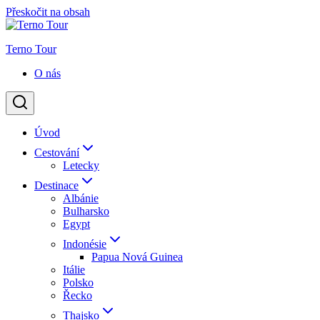
Přeskočit na obsah
Terno Tour
O nás
Úvod
Cestování
Letecky
Destinace
Albánie
Bulharsko
Egypt
Indonésie
Papua Nová Guinea
Itálie
Polsko
Řecko
Thajsko