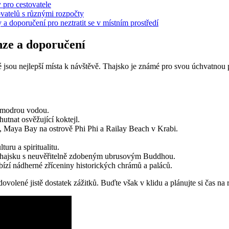
 pro cestovatele
vatelů s různými rozpočty
a doporučení pro neztratit se v místním prostředí
nze a doporučení
ké jsou nejlepší místa k návštěvě. Thajsko je známé pro svou úchvatnou 
ě modrou vodou.
utnat osvěžující koktejl.
u, Maya Bay na ostrově Phi Phi a Railay Beach v Krabi.
uru a spiritualitu.
Thajsku s neuvěřitelně zdobeným ubrusovým Buddhou.
bízí nádherné zříceniny historických chrámů a paláců.
 dovolené jistě dostatek zážitků. Buďte však v klidu a plánujte si čas n