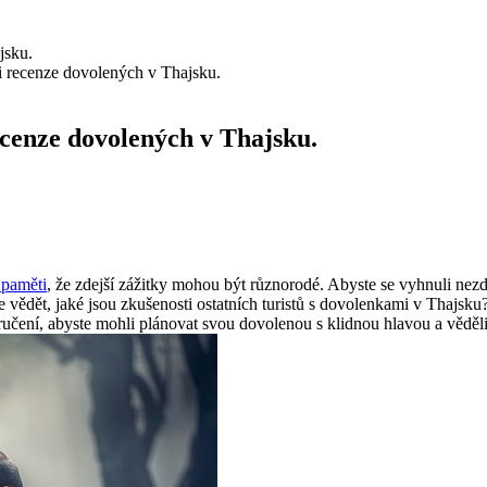
i recenze dovolených v Thajsku.
ecenze dovolených v Thajsku.
a paměti
, že zdejší zážitky mohou být různorodé. Abyste se vyhnuli ne
 vědět, jaké jsou zkušenosti ostatních turistů s dovolenkami v Thajsku
oporučení, abyste mohli plánovat svou dovolenou s klidnou hlavou a věděl