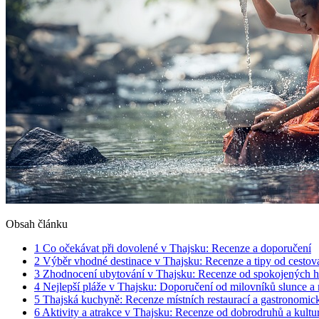
Obsah článku
1
Co očekávat při dovolené v Thajsku: Recenze a doporučení
2
Výběr vhodné destinace v Thajsku: Recenze a tipy od cestov
3
Zhodnocení ubytování v Thajsku: Recenze od spokojených h
4
Nejlepší pláže v Thajsku: Doporučení od milovníků slunce a
5
Thajská kuchyně: Recenze místních restaurací a gastronomic
6
Aktivity a atrakce v Thajsku: Recenze od dobrodruhů a kultu