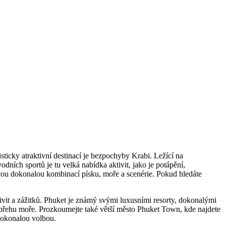
ticky atraktivní destinací je bezpochyby Krabi. Ležící na
ch sportů je tu velká nabídka aktivit, jako je potápění,
 svou dokonalou kombinací písku, moře a scenérie. Pokud hledáte
tivit a zážitků. Phuket je známý svými luxusními resorty, dokonalými
 břehu moře. Prozkoumejte také větší město Phuket Town, kde najdete
 dokonalou volbou.