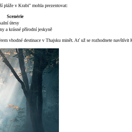
ší pláže v Krabi" mohla prezentovat:
Scenérie
alní útesy
ny a krásné přírodní jeskyně
běrem vhodné destinace v Thajsku minět. Ať už se rozhodnete navštívit 