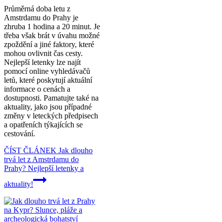
Průměrná doba letu z
Amstrdamu do Prahy je
zhruba 1 hodina a 20 minut. Je
třeba však brát v úvahu možné
zpoždění a jiné faktory, které
mohou ovlivnit čas cesty.
Nejlepší letenky lze najít
pomocí online vyhledávačů
letů, které poskytují aktuální
informace o cenách a
dostupnosti. Pamatujte také na
aktuality, jako jsou případné
změny v leteckých předpisech
a opatřeních týkajících se
cestování.
ČÍST ČLÁNEK
Jak dlouho
trvá let z Amstrdamu do
Prahy? Nejlepší letenky a
aktuality!