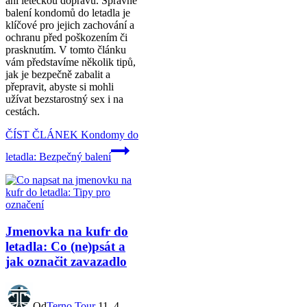
ani leteckou dopravu. Správné
balení kondomů do letadla je
klíčové pro jejich zachování a
ochranu před poškozením či
prasknutím. V tomto článku
vám představíme několik tipů,
jak je bezpečně zabalit a
přepravit, abyste si mohli
užívat bezstarostný sex i na
cestách.
ČÍST ČLÁNEK
Kondomy do
letadla: Bezpečný balení
Jmenovka na kufr do
letadla: Co (ne)psát a
jak označit zavazadlo
Od
Terno Tour
11. 4.