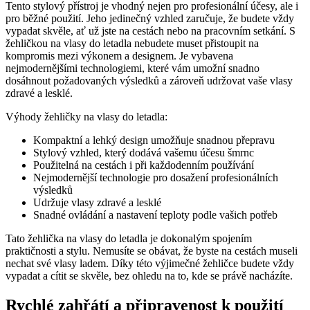
Tento stylový přístroj je vhodný nejen pro profesionální účesy, ale i
pro běžné použití. Jeho jedinečný vzhled zaručuje, že budete vždy
vypadat skvěle, ať už jste na cestách nebo na pracovním setkání. S
žehličkou na vlasy do letadla nebudete muset přistoupit na
kompromis mezi výkonem a designem. Je vybavena
nejmodernějšími technologiemi, které vám umožní snadno
dosáhnout požadovaných výsledků a zároveň udržovat vaše vlasy
zdravé a lesklé.
Výhody žehličky na vlasy do letadla:
Kompaktní a lehký design umožňuje snadnou přepravu
Stylový vzhled, který dodává vašemu účesu šmrnc
Použitelná na cestách i při každodenním používání
Nejmodernější technologie pro dosažení profesionálních
výsledků
Udržuje vlasy zdravé a lesklé
Snadné ovládání a nastavení teploty podle vašich potřeb
Tato žehlička na vlasy do letadla je dokonalým spojením
praktičnosti a stylu. Nemusíte se obávat, že byste na cestách museli
nechat své vlasy ladem. Díky této výjimečné žehličce budete vždy
vypadat a cítit se skvěle, bez ohledu na to, kde se právě nacházíte.
Rychlé zahřátí a připravenost k použití