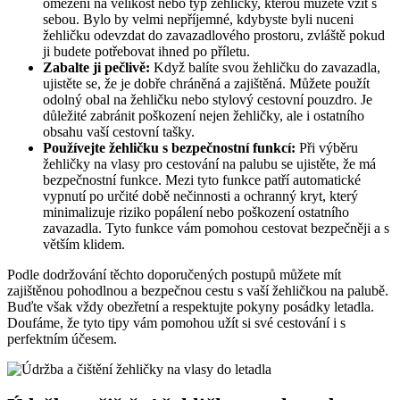
omezení na velikost nebo typ žehličky, kterou můžete vzít s
sebou. Bylo by velmi nepříjemné, kdybyste byli nuceni
žehličku odevzdat do zavazadlového prostoru, zvláště pokud
ji budete potřebovat ihned po příletu.
Zabalte ji pečlivě:
Když balíte svou žehličku do zavazadla,
ujistěte se, že je dobře chráněná a zajištěná. Můžete použít
odolný obal na žehličku nebo stylový cestovní pouzdro. Je
důležité zabránit poškození nejen žehličky, ale i ostatního
obsahu vaší cestovní tašky.
Používejte žehličku s bezpečnostní funkcí:
Při výběru
žehličky na vlasy pro cestování na palubu se ujistěte, že má
bezpečnostní funkce. Mezi tyto funkce patří automatické
vypnutí po určité době nečinnosti a ochranný kryt, který
minimalizuje riziko popálení nebo poškození ostatního
zavazadla. Tyto funkce vám pomohou cestovat bezpečněji a s
větším klidem.
Podle dodržování těchto doporučených postupů můžete mít
zajištěnou pohodlnou a bezpečnou cestu s vaší žehličkou na palubě.
Buďte však vždy obezřetní a respektujte pokyny posádky letadla.
Doufáme, že tyto tipy vám pomohou užít si své cestování i s
perfektním účesem.