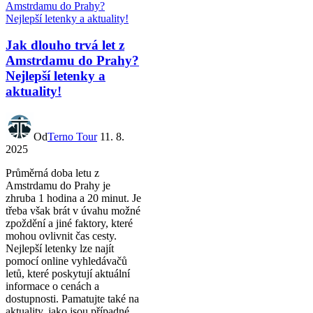
Jak dlouho trvá let z
Amstrdamu do Prahy?
Nejlepší letenky a
aktuality!
Od
Terno Tour
11. 8.
2025
Průměrná doba letu z
Amstrdamu do Prahy je
zhruba 1 hodina a 20 minut. Je
třeba však brát v úvahu možné
zpoždění a jiné faktory, které
mohou ovlivnit čas cesty.
Nejlepší letenky lze najít
pomocí online vyhledávačů
letů, které poskytují aktuální
informace o cenách a
dostupnosti. Pamatujte také na
aktuality, jako jsou případné