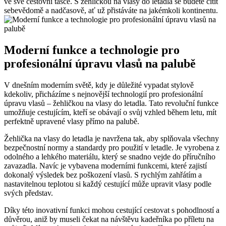
ve své cestovní tašce. S žehličkou na vlasy do letadla se budete cítit
sebevědomě a nadčasově, ať už přistáváte na jakémkoli kontinentu.
Moderní funkce a technologie pro
profesionální úpravu vlasů na palubě
V dnešním moderním světě, kdy je důležité vypadat stylově
kdekoliv, přicházíme s nejnovější technologií pro profesionální
úpravu vlasů – žehličkou na vlasy do letadla. Tato revoluční funkce
umožňuje cestujícím, kteří se obávají o svůj vzhled během letu, mít
perfektně upravené vlasy přímo na palubě.
Žehlička na vlasy do letadla je navržena tak, aby splňovala všechny
bezpečnostní normy a standardy pro použití v letadle. Je vyrobena z
odolného a lehkého materiálu, který se snadno vejde do příručního
zavazadla. Navíc je vybavena moderními funkcemi, které zajistí
dokonalý výsledek bez poškození vlasů. S rychlým zahřátím a
nastavitelnou teplotou si každý cestující může upravit vlasy podle
svých představ.
Díky této inovativní funkci mohou cestující cestovat s pohodlností a
důvěrou, aniž by museli čekat na návštěvu kadeřníka po příletu na