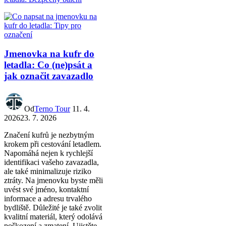
Jmenovka na kufr do
letadla: Co (ne)psát a
jak označit zavazadlo
Od
Terno Tour
11. 4.
2026
23. 7. 2026
Značení kufrů je nezbytným
krokem při cestování letadlem.
Napomáhá nejen k rychlejší
identifikaci vašeho zavazadla,
ale také minimalizuje riziko
ztráty. Na jmenovku byste měli
uvést své jméno, kontaktní
informace a adresu trvalého
bydliště. Důležité je také zvolit
kvalitní materiál, který odolává
poškození a zmatení. Ujistěte