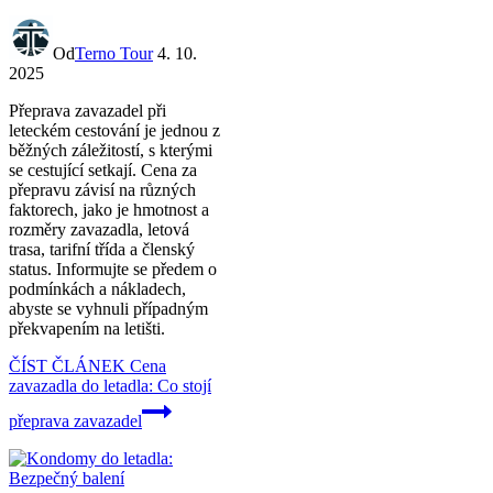
Od
Terno Tour
4. 10.
2025
Přeprava zavazadel při
leteckém cestování je jednou z
běžných záležitostí, s kterými
se cestující setkají. Cena za
přepravu závisí na různých
faktorech, jako je hmotnost a
rozměry zavazadla, letová
trasa, tarifní třída a členský
status. Informujte se předem o
podmínkách a nákladech,
abyste se vyhnuli případným
překvapením na letišti.
ČÍST ČLÁNEK
Cena
zavazadla do letadla: Co stojí
přeprava zavazadel