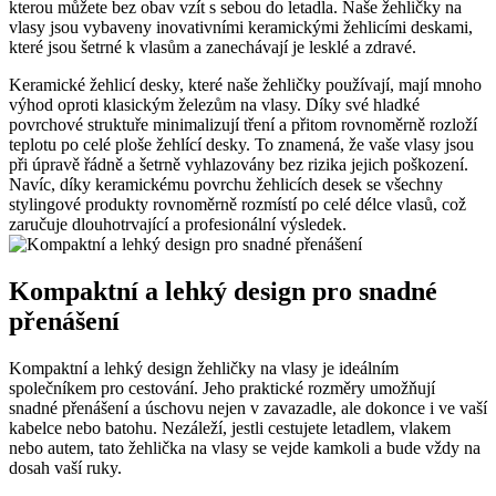
kterou můžete bez obav vzít s sebou do letadla. Naše žehličky na
vlasy jsou vybaveny inovativními keramickými žehlicími deskami,
které jsou šetrné k vlasům a zanechávají je lesklé a zdravé.
Keramické žehlicí desky, které naše žehličky používají, mají mnoho
výhod oproti klasickým železům na vlasy. Díky své hladké
povrchové struktuře minimalizují tření a přitom rovnoměrně rozloží
teplotu po celé ploše žehlící desky. To znamená, že vaše vlasy jsou
při úpravě řádně a šetrně vyhlazovány bez rizika jejich poškození.
Navíc, díky keramickému povrchu žehlicích desek se všechny
stylingové produkty rovnoměrně rozmístí po celé délce vlasů, což
zaručuje dlouhotrvající a profesionální výsledek.
Kompaktní a lehký design pro snadné
přenášení
Kompaktní a lehký design žehličky na vlasy je ideálním
společníkem pro cestování. Jeho praktické rozměry umožňují
snadné přenášení a úschovu nejen v zavazadle, ale dokonce i ve vaší
kabelce nebo batohu. Nezáleží, jestli cestujete letadlem, vlakem
nebo autem, tato žehlička na vlasy se vejde kamkoli a bude vždy na
dosah vaší ruky.