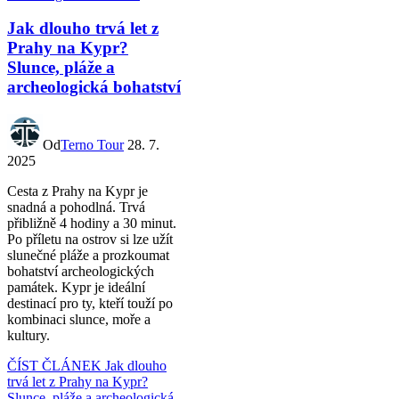
Jak dlouho trvá let z
Prahy na Kypr?
Slunce, pláže a
archeologická bohatství
Od
Terno Tour
28. 7.
2025
Cesta z Prahy na Kypr je
snadná a pohodlná. Trvá
přibližně 4 hodiny a 30 minut.
Po příletu na ostrov si lze užít
slunečné pláže a prozkoumat
bohatství archeologických
památek. Kypr je ideální
destinací pro ty, kteří touží po
kombinaci slunce, moře a
kultury.
ČÍST ČLÁNEK
Jak dlouho
trvá let z Prahy na Kypr?
Slunce, pláže a archeologická