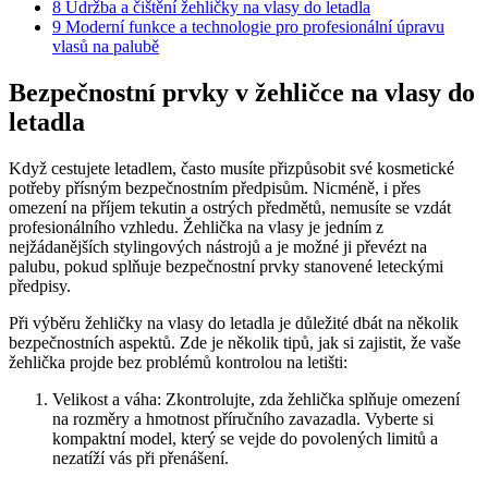
8
Údržba a čištění žehličky na vlasy do letadla
9
Moderní funkce a technologie pro profesionální úpravu
vlasů na palubě
Bezpečnostní prvky v žehličce na vlasy do
letadla
Když cestujete letadlem, často musíte přizpůsobit své kosmetické
potřeby přísným bezpečnostním předpisům. Nicméně, i přes
omezení na příjem tekutin a ostrých předmětů, nemusíte se vzdát
profesionálního vzhledu. Žehlička na vlasy je jedním z
nejžádanějších stylingových nástrojů a je možné ji převézt na
palubu, pokud splňuje bezpečnostní prvky stanovené leteckými
předpisy.
Při výběru žehličky na vlasy do letadla je důležité dbát na několik
bezpečnostních aspektů. Zde je několik tipů, jak si zajistit, že vaše
žehlička projde bez problémů kontrolou na letišti:
Velikost a váha: Zkontrolujte, zda žehlička splňuje omezení
na rozměry a hmotnost příručního zavazadla. Vyberte si
kompaktní model, který se vejde do povolených limitů a
nezatíží vás při přenášení.