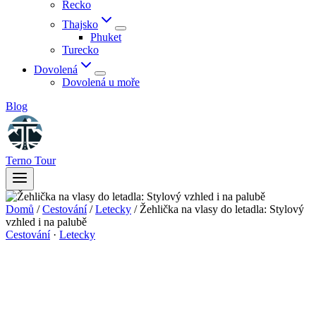
Řecko
Thajsko
Phuket
Turecko
Dovolená
Dovolená u moře
Blog
Terno Tour
Domů
/
Cestování
/
Letecky
/
Žehlička na vlasy do letadla: Stylový
vzhled i na palubě
Cestování
·
Letecky