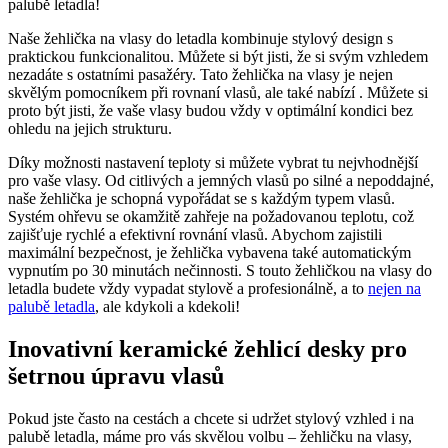
palubě letadla!
Naše žehlička na vlasy do letadla kombinuje stylový design s
praktickou funkcionalitou. Můžete si být jisti, že si svým vzhledem
nezadáte s ostatními pasažéry. Tato žehlička na vlasy je nejen
skvělým pomocníkem při rovnaní vlasů, ale také nabízí . Můžete si
proto být jisti, že vaše vlasy budou vždy v optimální kondici bez
ohledu na jejich strukturu.
Díky možnosti nastavení teploty si můžete vybrat tu nejvhodnější
pro vaše vlasy. Od citlivých a jemných vlasů po silné a nepoddajné,
naše žehlička je schopná vypořádat se s každým typem vlasů.
Systém ohřevu se okamžitě zahřeje na požadovanou teplotu, což
zajišťuje rychlé a efektivní rovnání vlasů. Abychom zajistili
maximální bezpečnost, je žehlička vybavena také automatickým
vypnutím po 30 minutách nečinnosti. S touto žehličkou na vlasy do
letadla budete vždy vypadat stylově a profesionálně, a to
nejen na
palubě letadla
, ale kdykoli a kdekoli!
Inovativní keramické žehlicí desky pro
šetrnou úpravu vlasů
Pokud jste často na cestách a chcete si udržet stylový vzhled i na
palubě letadla, máme pro vás skvělou volbu – žehličku na vlasy,