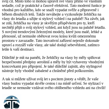
svůj cíl. Místo toho si mohou upravit své vlasy přímo ve vlastním
sedadle, což je praktické a časově efektivní. Tato moderní funkce je
vhodná pro každého, kdo se snaží vypadat svěže a připraveně i
během dlouhých letů. Takže neváhejte a vyzkoušejte žehličku na
vlasy do letadla a užijte si stylový vzhled i na palubě! Na závěr, jak
se zdá, žehlička na vlasy je skvělým příspěvkem pro ty, kteří
nechtějí přijít o svůj stylový vzhled, ani když jsou na palubě letadla.
S novými trendovými železnými modely, které jsou malé, lehké a
přenosné, už nemusíte obětovat svou krásu kvůli omezenému
prostoru v zavazadle. Tato inovativní zařízení nejenže dokonale
upraví a rozzáří vaše vlasy, ale také dodají sebevědomí, zatímco
letíte k vaší destinaci.
Důležité je mít na paměti, že žehličky na vlasy by měly splňovat
bezpečnostní předpisy aerolinií a měly by být vybaveny vhodnými
koncovkami pro připojení. Je také důležité zajistit, aby stylingové
nástroje byly vhodně zabalené a chráněné před poškozením.
A tak si můžete užívat svůj let s pocitem jistoty a vědět, že vaše
vlasy budou vypadat skvěle cestou i na místě určení. Se stylizací v
letadle se nemusíte vzdávat svého oblíbeného vzhledu ani na chvíli!