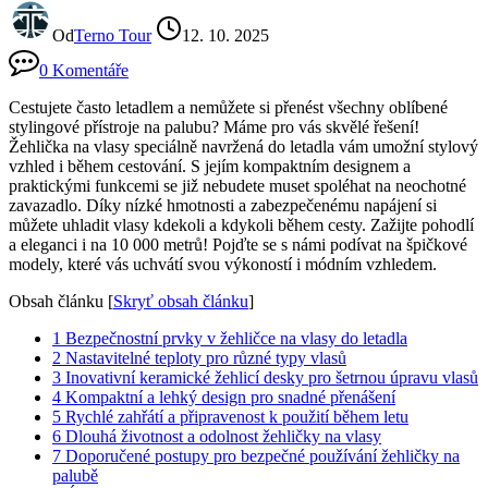
Od
Terno Tour
12. 10. 2025
0 Komentáře
Cestujete často letadlem a nemůžete si přenést všechny oblíbené
stylingové přístroje na palubu? Máme pro vás skvělé řešení!
Žehlička na vlasy speciálně navržená do letadla vám umožní stylový
vzhled i během cestování. S jejím kompaktním designem a
praktickými funkcemi se již nebudete muset spoléhat na neochotné
zavazadlo. Díky nízké hmotnosti a zabezpečenému napájení si
můžete uhladit vlasy kdekoli a kdykoli během cesty. Zažijte pohodlí
a eleganci i na 10 000 metrů! Pojďte se s námi podívat na špičkové
modely, které vás uchvátí svou výkoností i módním vzhledem.
Obsah článku
[
Skryť obsah článku
]
1
Bezpečnostní prvky v žehličce na vlasy do letadla
2
Nastavitelné teploty pro různé typy vlasů
3
Inovativní keramické žehlicí desky pro šetrnou úpravu vlasů
4
Kompaktní a lehký design pro snadné přenášení
5
Rychlé zahřátí a připravenost k použití během letu
6
Dlouhá životnost a odolnost žehličky na vlasy
7
Doporučené postupy pro bezpečné používání žehličky na
palubě