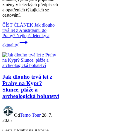
změny v leteckých předpisech
a opatřeních týkajících se
cestování.
ČÍST ČLÁNEK
Jak dlouho
trvá let z Amstrdamu do
Prahy? Nejlepší letenky a
aktuality!
Jak dlouho trvá let z
Prahy na Kypr?
Slunce, pláže a
archeologická bohatství
Od
Terno Tour
28. 7.
2025
Cesta z Prahy na Kypr je