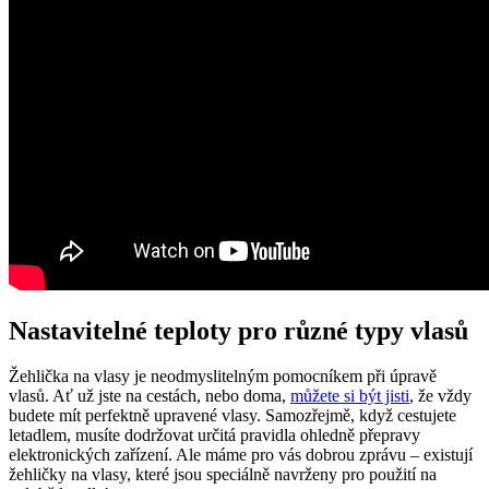
Nastavitelné teploty pro různé typy vlasů
Žehlička na vlasy je neodmyslitelným pomocníkem při úpravě
vlasů. Ať už jste na cestách, nebo doma,
můžete si být jisti
, že vždy
budete mít perfektně upravené vlasy. Samozřejmě, když cestujete
letadlem, musíte dodržovat určitá pravidla ohledně přepravy
elektronických zařízení. Ale máme pro vás dobrou zprávu – existují
žehličky na vlasy, které jsou speciálně navrženy pro použití na