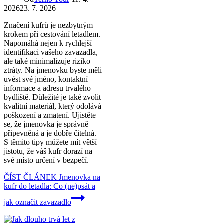
2026
23. 7. 2026
Značení kufrů je nezbytným
krokem při cestování letadlem.
Napomáhá nejen k rychlejší
identifikaci vašeho zavazadla,
ale také minimalizuje riziko
ztráty. Na jmenovku byste měli
uvést své jméno, kontaktní
informace a adresu trvalého
bydliště. Důležité je také zvolit
kvalitní materiál, který odolává
poškození a zmatení. Ujistěte
se, že jmenovka je správně
připevněná a je dobře čitelná.
S těmito tipy můžete mít větší
jistotu, že váš kufr dorazí na
své místo určení v bezpečí.
ČÍST ČLÁNEK
Jmenovka na
kufr do letadla: Co (ne)psát a
jak označit zavazadlo