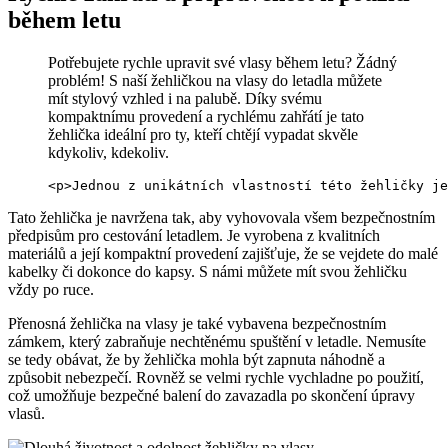
během letu
Potřebujete rychle upravit své vlasy během letu? Žádný
problém! S naší žehličkou na vlasy do letadla můžete
mít stylový vzhled i na palubě. Díky svému
kompaktnímu provedení a rychlému zahřátí je tato
žehlička ideální pro ty, kteří chtějí vypadat skvěle
kdykoliv, kdekoliv.
<p>Jednou z unikátních vlastností této žehličky je
Tato žehlička je navržena tak, aby vyhovovala všem bezpečnostním
předpisům pro cestování letadlem. Je vyrobena z kvalitních
materiálů a její kompaktní provedení zajišťuje, že se vejdete do malé
kabelky či dokonce do kapsy. S námi můžete mít svou žehličku
vždy po ruce.
Přenosná žehlička na vlasy je také vybavena bezpečnostním
zámkem, který zabraňuje nechtěnému spuštění v letadle. Nemusíte
se tedy obávat, že by žehlička mohla být zapnuta náhodně a
způsobit nebezpečí. Rovněž se velmi rychle vychladne po použití,
což umožňuje bezpečné balení do zavazadla po skončení úpravy
vlasů.