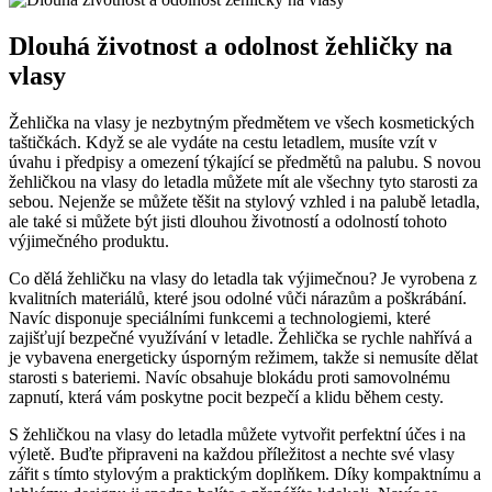
Dlouhá životnost a odolnost žehličky na
vlasy
Žehlička na vlasy je nezbytným předmětem ve všech kosmetických
taštičkách. Když se ale vydáte na cestu letadlem, musíte vzít v
úvahu i předpisy a omezení týkající se předmětů na palubu. S novou
žehličkou na vlasy do letadla můžete mít ale všechny tyto starosti za
sebou. Nejenže se můžete těšit na stylový vzhled i na palubě letadla,
ale také si můžete být jisti dlouhou životností a odolností tohoto
výjimečného produktu.
Co dělá žehličku na vlasy do letadla tak výjimečnou? Je vyrobena z
kvalitních materiálů, které jsou odolné vůči nárazům a poškrábání.
Navíc disponuje speciálními funkcemi a technologiemi, které
zajišťují bezpečné využívání v letadle. Žehlička se rychle nahřívá a
je vybavena energeticky úsporným režimem, takže si nemusíte dělat
starosti s bateriemi. Navíc obsahuje blokádu proti samovolnému
zapnutí, která vám poskytne pocit bezpečí a klidu během cesty.
S žehličkou na vlasy do letadla můžete vytvořit perfektní účes i na
výletě. Buďte připraveni na každou příležitost a nechte své vlasy
zářit s tímto stylovým a praktickým doplňkem. Díky kompaktnímu a