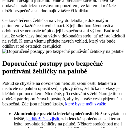
lehkému designu ji snadno balíte a přenášíte kdekoli. Navíc se
dodává s praktickým cestovním pouzdrem, ve kterém ji můžete
uložit bezpečně a snadno najít v tašce či kufříku.
Celkově řečeno, žehlička na vlasy do letadla je dokonalým
partnerem v každé cestovní situaci. S její dlouhou životností a
odolností se nemusíte trápit o její bezpečnost ani výkon. Buďte si
jisti, že vaše vlasy budou vždy v dokonalém stylu, ať už jste kdekoli
na světě. K tomu všemu přidejte navrch vzhled, který vás bude
odlišovat od ostatních cestujících.
Doporučené postupy pro bezpečné
používání žehličky na palubě
Pokud se chystáte na dovolenou nebo služební cestu letadlem a
nechcete na palubu opustit svůj stylový účes, žehlička na vlasy je
ideálním pomocníkem. Nicméně, při cestování s žehličkou je třeba
dodržet pár doporučených postupů, aby byla vaše cesta příjemná a
bezpečná. Zde jsou některé kroky,
které byste měli zvážit
:
Zkontrolujte pravidla letecké společnosti:
Než se vydáte na
letiště,
je důležité si zjistit
, zda letecká společnost, se kterou
letíte, povoluje žehličky na palubě. Některé společnosti mají