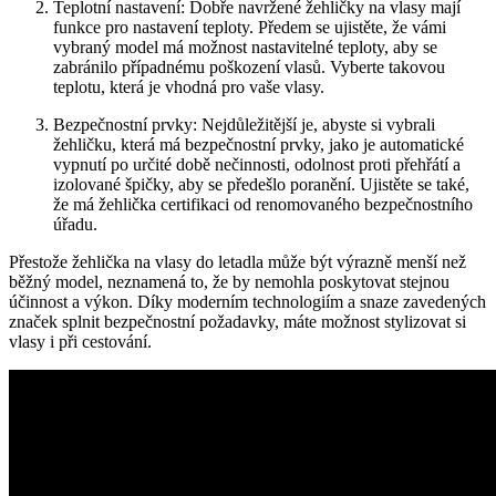
Teplotní nastavení: Dobře navržené žehličky na vlasy mají
funkce pro nastavení teploty. Předem se ujistěte, že vámi
vybraný model má možnost nastavitelné teploty, aby se
zabránilo případnému poškození vlasů. Vyberte takovou
teplotu, která je vhodná pro vaše vlasy.
Bezpečnostní prvky: Nejdůležitější je, abyste si vybrali
žehličku, která má bezpečnostní prvky, jako je automatické
vypnutí po určité době nečinnosti, odolnost proti přehřátí a
izolované špičky, aby se předešlo poranění. Ujistěte se také,
že má žehlička certifikaci od renomovaného bezpečnostního
úřadu.
Přestože žehlička na vlasy do letadla může být výrazně menší než
běžný model, neznamená to, že by nemohla poskytovat stejnou
účinnost a výkon. Díky moderním technologiím a snaze zavedených
značek splnit bezpečnostní požadavky, máte možnost stylizovat si
vlasy i při cestování.