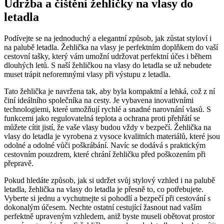
Údržba a čištění žehličky na vlasy do
letadla
Podívejte se na jednoduchý a elegantní způsob, jak zůstat styloví i
na palubě letadla. Žehlička na vlasy je perfektním doplňkem do vaší
cestovní tašky, který vám umožní udržovat perfektní účes i během
dlouhých letů. S naší žehličkou na vlasy do letadla se už nebudete
muset trápit neforemnými vlasy při výstupu z letadla.
Tato žehlička je navržena tak, aby byla kompaktní a lehká, což z ní
činí ideálního společníka na cesty. Je vybavena inovativními
technologiemi, které umožňují rychlé a snadné narovnání vlasů. S
funkcemi jako regulovatelná teplota a ochrana proti přehřátí se
můžete cítit jistí, že vaše vlasy budou vždy v bezpečí. Žehlička na
vlasy do letadla je vyrobena z vysoce kvalitních materiálů, které jsou
odolné a odolné vůči poškrábání. Navíc se dodává s praktickým
cestovním pouzdrem, které chrání žehličku před poškozením při
přepravě.
Pokud hledáte způsob, jak si udržet svůj stylový vzhled i na palubě
letadla, žehlička na vlasy do letadla je přesně to, co potřebujete.
Vyberte si jednu a vychutnejte si pohodlí a bezpečí při cestování s
dokonalým účesem. Nechte ostatní cestující žasnout nad vaším
perfektně upraveným vzhledem, aniž byste museli obětovat prostor