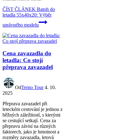
ČÍST ČLÁNEK
Batoh do
letadla 55x40x20: Výběr
správného modelu
Cena zavazadla do
letadla: Co stojí
přeprava zavazadel
Od
Terno Tour
4. 10.
2025
Přeprava zavazadel při
leteckém cestování je jednou z
běžných záležitostí, s kterými
se cestující setkají. Cena za
přepravu závisí na různých
faktorech, jako je hmotnost a
rozměry zavazadla, letová