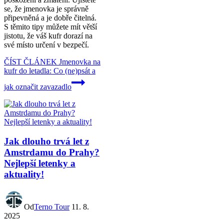
se, že jmenovka je správně
připevněná a je dobře čitelná.
S těmito tipy můžete mít větší
jistotu, že váš kufr dorazí na
své místo určení v bezpečí.
ČÍST ČLÁNEK
Jmenovka na
kufr do letadla: Co (ne)psát a
jak označit zavazadlo
Jak dlouho trvá let z
Amstrdamu do Prahy?
Nejlepší letenky a
aktuality!
Od
Terno Tour
11. 8.
2025