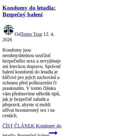
Kondomy do letadla:
Bezpečný balení
Od
Terno Tour
12. 4.
2026
Kondomy jsou
neodmyslitelnou součástí
bezpečného sexu a nevyjímaje
ani leteckou dopravu. Správné
balení kondomů do letadla je
klíčové pro jejich zachování a
ochranu před poškozením či
prasknutím. V tomto článku
vám představíme několik tipů,
jak je bezpečně zabalit a
přepravit, abyste si mohli
užívat bezstarostný sex i na
cestách.
ČÍST ČLÁNEK
Kondomy do
letadla: Bezpečný balení