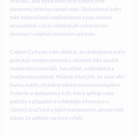
více věcí, aniž byste překročili váhový limit
stanovený leteckou společností. Skořepinové kufry
také nabízejí lepší voděodolnost a jsou snadno
omyvatelné, což je výhodné při cestování do
destinací s nepředvídatelným počasím.
Celkem Co byste měli vědět je, že skořepinové kufry
poskytují vysokou pevnost a odolnost díky použití
moderních materiálů. Jsou lehké, voděodolné a
snadno omyvatelné. Můžete si být jisti, že vaše věci
budou dobře chráněné během cestování letadlem.
Vyberte si skořepinový kufr, který splňuje vaše
potřeby a případně si vyhledejte informace o
různých značkách a jejich hodnoceních, abyste měli
jistotu, že uděláte správný výběr.