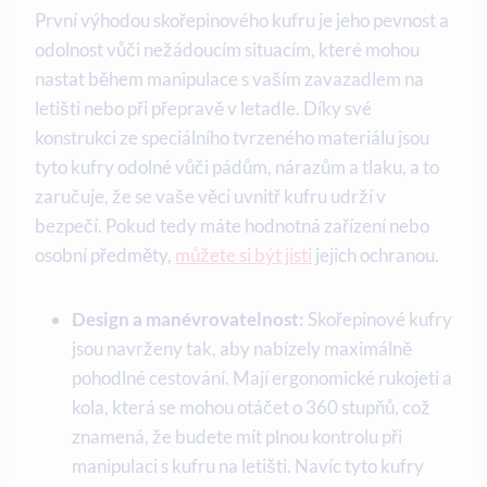
První výhodou skořepinového kufru je jeho pevnost a
odolnost vůči nežádoucím situacím, které mohou
nastat během manipulace s vaším zavazadlem na
letišti nebo při přepravě v letadle. Díky své
konstrukci ze speciálního tvrzeného materiálu jsou
tyto kufry odolné vůči pádům, nárazům a tlaku, a to
zaručuje, že se vaše věci uvnitř kufru udrží v
bezpečí. Pokud tedy máte hodnotná zařízení nebo
osobní předměty,
můžete si být jisti
jejich ochranou.
Design a manévrovatelnost:
Skořepinové kufry
jsou navrženy tak, aby nabízely maximálně
pohodlné cestování. Mají ergonomické rukojeti a
kola, která se mohou otáčet o 360 stupňů, což
znamená, že budete mít plnou kontrolu při
manipulaci s kufru na letišti. Navíc tyto kufry