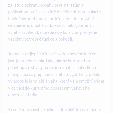
zajišťuje ochranu obsahu proti nárazům a
poškrábání, což je zvláště důležité při manipulaci s
bavlněnými látkami nebo křehkým sklem. Ať už
cestujete na dlouhé vzdálenosti nebo jste jen na
výletě na víkend, skořepinový kufr vám poskytne
všechny potřebné funkce a pohodlí.
Jednou z nejlepších funkcí skořepinového kufrem
jsou jeho kolmé kola. Díky nim se kufr snadno
pohybuje ze strany na stranu a nabízí pohodlnou
manipulaci na přeplněných letišťových holích. Další
výhodou je jeho lehká váha, která vám umožní přidat
více věcí do kufru před dosažením váhového
omezení letadla.
Kromě toho existuje několik doplňků, které můžete