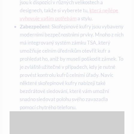
jsou k dispozici v různých velikostech a
designech, takže si vyberete tu,
která nejlépe
vyhovuje vašim potřebám
a stylu.
Zabezpečení:
Skořepinové kufry jsou vybaveny
moderními bezpečnostními prvky. Mnoho z nich
má integrovaný systém zámku TSA, který
umožňuje celním úředníkům otevřít kufr a
prohledat ho, aniž by museli poškodit zámek. To
je zvláště užitečné v případech, kdy je nutné
provést kontrolu kufrů celními úřady. Navíc
některé skořepinové kufry nabízejí také
bezdrátové sledování, které vám umožní
snadno sledovat polohu svého zavazadla
pomocí chytrého telefonu.