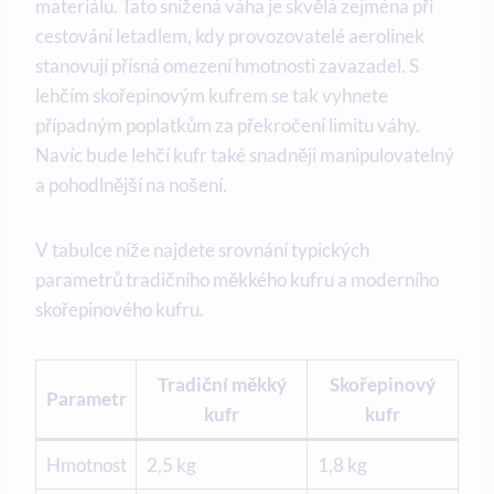
materiálu. Tato snížená váha je skvělá zejména při
cestování letadlem, kdy provozovatelé aerolinek
stanovují přísná omezení hmotnosti zavazadel. S
lehčím skořepinovým kufrem se tak vyhnete
případným poplatkům za překročení limitu váhy.
Navíc bude lehčí kufr také snadněji manipulovatelný
a pohodlnější na nošení.
V tabulce níže najdete srovnání typických
parametrů tradičního měkkého kufru a moderního
skořepinového kufru.
Tradiční měkký
Skořepinový
Parametr
kufr
kufr
Hmotnost
2,5 kg
1,8 kg