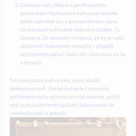
Odolnost vůči vlhkosti a povětrnostním
podmínkám: Skořepinové kufru mají obvykle
dobře utěsněné švy a gumové těsnění, které
chrání obsah kufru před vlhkostí a deštěm. To
znamená, že nemusíte mít obavy, že by se vaše
oblečení či dokumenty namočily v případě
nepříznivého počasí. Vaše věci zůstanou v suchu
a bezpečí.
Tyto jsou pouze dvě výhody, které přináší
skořepinový kufr. Pokud cestujete často nebo
potřebujete extra ochranu pro váš majetek, určitě
stojí za to zvážit tento typ kufru jako investici do
vašeho bezpečí a pohodlí.