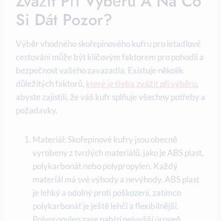
Zvážit Při Výběru A Na Co
Si Dát Pozor?
Výběr vhodného skořepinového kufru pro letadlové
cestování může být klíčovým faktorem pro pohodlí a
bezpečnost vašeho zavazadla. Existuje několik
důležitých faktorů,
které je třeba zvážit při výběru
,
abyste zajistili, že váš kufr splňuje všechny potřeby a
požadavky.
Materiál: Skořepinové kufry jsou obecně
vyrobeny z tvrdých materiálů, jako je ABS plast,
polykarbonát nebo polypropylen. Každý
materiál má své výhody a nevýhody. ABS plast
je lehký a odolný proti poškození, zatímco
polykarbonát je ještě lehčí a flexibilnější.
Polypropylen zase nabízí nejvyšší úroveň