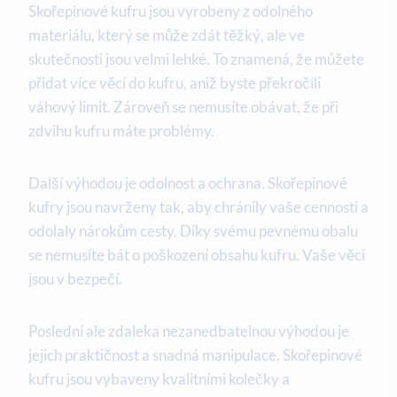
Skořepinové kufru jsou vyrobeny z odolného
materiálu, který se může zdát těžký, ale ve
skutečnosti jsou velmi lehké. To znamená, že můžete
přidat více věcí do kufru, aniž byste překročili
váhový limit. Zároveň se nemusíte obávat, že při
zdvihu kufru máte problémy.
Další výhodou je odolnost a ochrana. Skořepinové
kufry jsou navrženy tak, aby chránily vaše cennosti a
odolaly nárokům cesty. Díky svému pevnému obalu
se nemusíte bát o poškození obsahu kufru. Vaše věci
jsou v bezpečí.
Poslední ale zdaleka nezanedbatelnou výhodou je
jejich praktičnost a snadná manipulace. Skořepinové
kufru jsou vybaveny kvalitními kolečky a