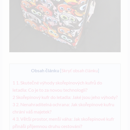
Obsah článku
[
Skryť obsah článku
]
1
1. Skutečné výhody skořepinových kufrů do
letadla: Co je to za novou technologii?
2
Skořepinový kufr do letadla: Jaké jsou jeho výhody?
3
2. Nenahraditelná ochrana: Jak skořepinové kufru
chrání váš majetek?
4
3. Větší prostor, menší váha: Jak skořepinové kufr
přináší příjemnou druhu cestování?