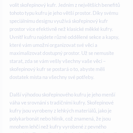
volit skořepinový kufr. Jedním z největších benefitů
tohoto typu kufru je jeho větší prostor. Díky svému
speciálnímu designu využívá skořepinový kufr
prostor více efektivně než klasické měkké kufry.
Uvnitř kufru najdete různé oddělené sekce a kapsy,
které vám umožní organizovat své věci a
maximalizovat dostupný prostor. Už se nemusíte
starat, zda se vám vešly všechny vaše věci –
skořepinový kufr se postará o to, abyste měli
dostatek místa na všechny své potřeby.
Další výhodou skořepinového kufru je jeho menší
váha ve srovnání s tradičními kufry. Skořepinové
kufry jsou vyrobeny z lehkých materiálů, jako je
polykarbonát nebo hliník, což znamená, že jsou
mnohem lehčí než kufry vyrobené z pevného