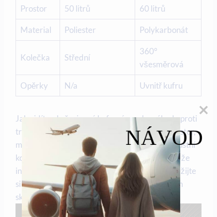
Prostor
50 litrů
60 litrů
Material
Poliester
Polykarbonát
360°
Kolečka
Střední
všesměrová
Opěrky
N/a
Uvnitř kufru
Jak vidíte, skořepinový kufr má mnoho výhod oproti
NÁVOD
tradičnímu měkkému kufrování. Jeho větší prostor,
menší váha a špičkové vlastnosti, jako jsou robustní
kolečka a praktické opěrky, vás jistě přesvědčí, že
investovat do skořepinového kufru stojí za to. Užijte
si pohodlnější a snadnější cestování s moderním
skořepinovým kufrem.