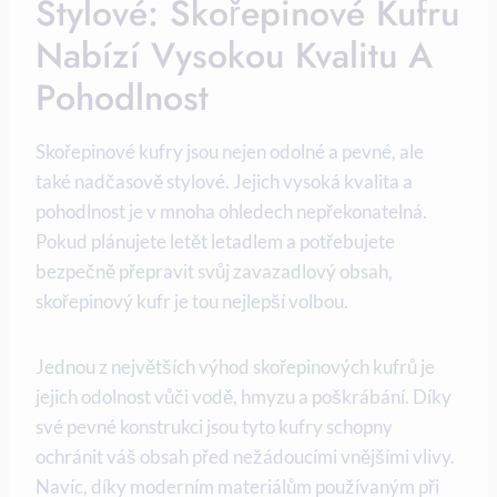
Stylové: Skořepinové Kufru
Nabízí Vysokou Kvalitu A
Pohodlnost
Skořepinové kufry jsou nejen odolné a pevné, ale
také nadčasově stylové. Jejich vysoká kvalita a
pohodlnost je v mnoha ohledech nepřekonatelná.
Pokud plánujete letět letadlem a potřebujete
bezpečně přepravit svůj zavazadlový obsah,
skořepinový kufr je tou nejlepší volbou.
Jednou z největších výhod skořepinových kufrů je
jejich odolnost vůči vodě, hmyzu a poškrábání. Díky
své pevné konstrukci jsou tyto kufry schopny
ochránit váš obsah před nežádoucími vnějšími vlivy.
Navíc, díky moderním materiálům používaným při