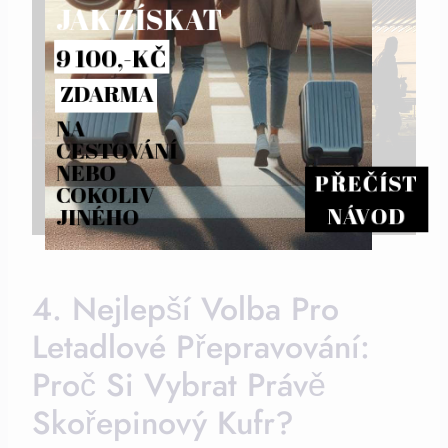
JAK ZÍSKAT
9 100,-KČ
ZDARMA
NA 
CESTOVÁNÍ 
NEBO 
PŘEČÍST
COKOLIV 
NÁVOD
JINÉHO
4. Nejlepší Volba Pro
Letadlové Přepravování:
Proč Si Vybrat Právě
Skořepinový Kufr?