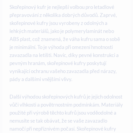
Skořepinový kufr je nejlepší volbou pro letadlové
přepravování z několika dobrých důvodů. Zaprvé,
skořepinové kufry jsou vyrobeny z odolných a
lehkých materiálů, jako je polymerylaminát nebo
ABS plast, což znamená, že váha kufru sama o sobě
je minimální. To je výhoda při omezení hmotnosti
zavazadla na letišti. Navíc, díky pevné konstrukci a
pevným hranám, skořepinové kufry poskytují
vynikající ochranu vašeho zavazadla před nárazy,
pády a dalšími vnějšími vlivy.
Další výhodou skořepinových kufrů je jejich odolnost
vůči vlhkosti a povětrnostním podmínkám. Materiály
použité při výrobě těchto kufrů jsou voděodolné a
nemusíte se tak obávat, že se vaše zavazadlo
namočí při nepříznivém počasí. Skořepinové kufry