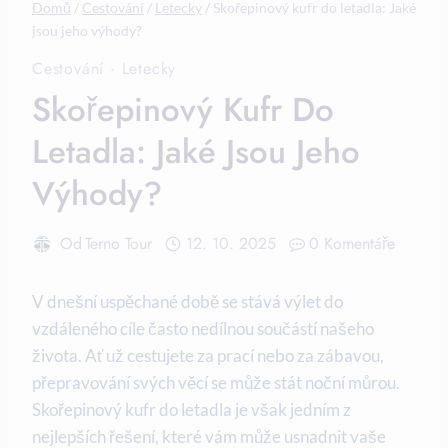
Domů
/
Cestování
/
Letecky
/
Skořepinový kufr do letadla: Jaké
jsou jeho výhody?
Cestování
·
Letecky
Skořepinový Kufr Do
Letadla: Jaké Jsou Jeho
Výhody?
Od
Terno Tour
12. 10. 2025
0 Komentáře
V dnešní uspěchané době se stává výlet do
vzdáleného cíle často nedílnou součástí našeho
života. Ať už cestujete za prací nebo za zábavou,
přepravování svých věcí se může stát noční můrou.
Skořepinový kufr do letadla je však jedním z
nejlepších řešení, které vám může usnadnit vaše