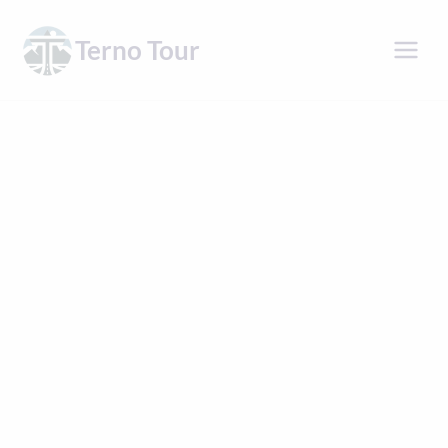
Přeskočit
na
Terno Tour
obsah