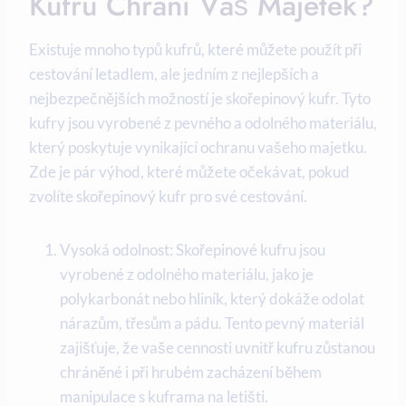
Kufru Chrání Váš Majetek?
Existuje mnoho typů kufrů, které můžete použít při
cestování letadlem, ale jedním z nejlepších a
nejbezpečnějších možností je skořepinový kufr. Tyto
kufry jsou vyrobené z pevného a odolného materiálu,
který poskytuje vynikající ochranu vašeho majetku.
Zde je pár výhod, které můžete očekávat, pokud
zvolíte skořepinový kufr pro své cestování.
Vysoká odolnost: Skořepinové kufru jsou
vyrobené z odolného materiálu, jako je
polykarbonát nebo hliník, který dokáže odolat
nárazům, třesům a pádu. Tento pevný materiál
zajišťuje, že vaše cennosti uvnitř kufru zůstanou
chráněné i při hrubém zacházení během
manipulace s kuframa na letišti.