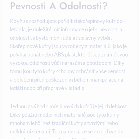
Pevnosti A Odolnosti?
Když se rozhodujete pořídit si skořepinový kufr do
letadla, je důležité mít informace o jeho pevnosti a
odolnosti, abyste mohli udělat správný výběr.
Skořepinové kufry jsou vyrobeny z materiálů, jako je
polykarbonát nebo ABS plast, které jsou známé svou
vysokou odolností vůči nárazům a opotřebení. Díky
tomu jsou tyto kufry schopny ochránit vaše cennosti
a oblečení před poškozením během manipulace na
letišti nebo při přepravě v letadle.
Jednou z výhod skořepinových kufrů je jejich lehkost.
Díky použití moderních materiálů jsou tyto kufry
mnohem lehčí než tradiční kufry s tvrdými nebo
měkkými stěnami. To znamená, že se do nich vejde