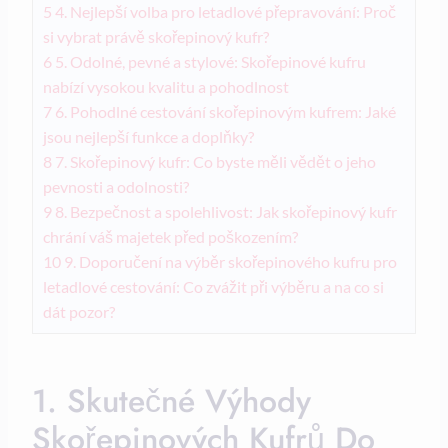
5
4. Nejlepší volba pro letadlové přepravování: Proč
si vybrat právě skořepinový kufr?
6
5. Odolné, pevné a stylové: Skořepinové kufru
nabízí vysokou kvalitu a pohodlnost
7
6. Pohodlné cestování skořepinovým kufrem: Jaké
jsou nejlepší funkce a doplňky?
8
7. Skořepinový kufr: Co byste měli vědět o jeho
pevnosti a odolnosti?
9
8. Bezpečnost a spolehlivost: Jak skořepinový kufr
chrání váš majetek před poškozením?
10
9. Doporučení na výběr skořepinového kufru pro
letadlové cestování: Co zvážit při výběru a na co si
dát pozor?
1. Skutečné Výhody
Skořepinových Kufrů Do