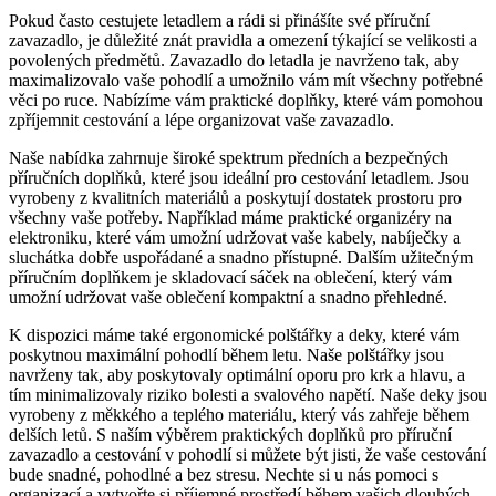
Pokud často cestujete letadlem a rádi si přinášíte své příruční
zavazadlo, je důležité znát pravidla a omezení týkající se velikosti a
povolených předmětů. Zavazadlo do letadla je navrženo tak, aby
maximalizovalo vaše pohodlí a umožnilo vám mít všechny potřebné
věci po ruce. Nabízíme vám praktické doplňky, které vám pomohou
zpříjemnit cestování a lépe organizovat vaše zavazadlo.
Naše nabídka zahrnuje široké spektrum předních a bezpečných
příručních doplňků, které jsou ideální pro cestování letadlem. Jsou
vyrobeny z kvalitních materiálů a poskytují dostatek prostoru pro
všechny vaše potřeby. Například máme praktické organizéry na
elektroniku, které vám umožní udržovat vaše kabely, nabíječky a
sluchátka dobře uspořádané a snadno přístupné. Dalším užitečným
příručním doplňkem je skladovací sáček na oblečení, který vám
umožní udržovat vaše oblečení kompaktní a snadno přehledné.
K dispozici máme také ergonomické polštářky a deky, které vám
poskytnou maximální pohodlí během letu. Naše polštářky jsou
navrženy tak, aby poskytovaly optimální oporu pro krk a hlavu, a
tím minimalizovaly riziko bolesti a svalového napětí. Naše deky jsou
vyrobeny z měkkého a teplého materiálu, který vás zahřeje během
delších letů. S naším výběrem praktických doplňků pro příruční
zavazadlo a cestování v pohodlí si můžete být jisti, že vaše cestování
bude snadné, pohodlné a bez stresu. Nechte si u nás pomoci s
organizací a vytvořte si příjemné prostředí během vašich dlouhých