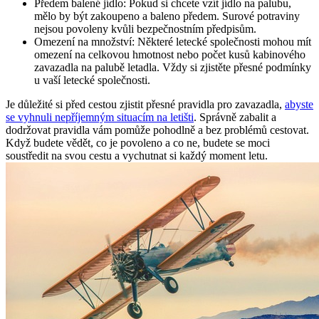
Předem balené jídlo: Pokud si chcete vzít jídlo na palubu,
mělo by být zakoupeno a baleno předem. Surové potraviny
nejsou povoleny kvůli bezpečnostním předpisům.
Omezení na množství: Některé letecké společnosti mohou mít
omezení na celkovou hmotnost nebo počet kusů kabinového
zavazadla na palubě letadla. Vždy si zjistěte přesné podmínky
u vaší letecké společnosti.
Je důležité si před cestou zjistit přesné pravidla pro zavazadla,
abyste
se vyhnuli nepříjemným situacím na letišti
. Správně zabalit a
dodržovat pravidla vám pomůže pohodlně a bez problémů cestovat.
Když budete vědět, co je povoleno a co ne, budete se moci
soustředit na svou cestu a vychutnat si každý moment letu.