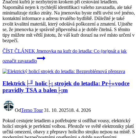
Značení kufrů je nezbytným krokem při cestování letadlem.
Napomáhá nejen k rychlejší identifikaci vašeho zavazadla, ale také
minimalizuje riziko ztráty. Na jmenovku byste měli uvést své jméno,
kontaktní informace a adresu trvalého bydliště. Důležité je také
zvolit kvalitní materiál, který odolává poškození a zmatení. Ujistěte
se, že jmenovka je správně připevněná a je dobře čitelná. S těmito
tipy můžete mít větší jistotu, že váš kufr dorazí na své místo určení v
bezpečí.
ČÍST ČLÁNEK
Jmenovka na kufr do letadla: Co (ne)psát a jak
označit zavazadlo
Elektrick├╜ holic├¡ strojek do letadla: Pr┼»vodce
pravidly TSA a balen├¡m
Od
Terno Tour
31. 10. 2025
18. 4. 2026
Pokud cestujete letadlem a potřebujete si ostříhat vousy, elektrický
holicí strojek je perfektní volbou. Přestože ve světě elektroniky platí
určitá omezení, obavy z přepravy holicího strojku nejsou na místě. S
moderními bezpečnostními opatřeními a dobře navrženými