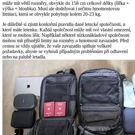
může mít větší rozměry, obvykle do 158 cm celkové délky (šířka +
výška + hloubka). Musí ale dodržovat i určitou hmotnostovou
limitaci, která se obvykle pohybuje kolem 20-23 kg.
Je důležité si zjistit konkrétní pravidla dané letecké společnosti, u
které máte letenku. Každá společnost může mít své vlastní omezení,
které se mohou lišit. Například některé nízkonákladové společnosti
mohou mít přísnější limity na rozměry a hmotnosti zavazadel. Před
cestou se vždy ujistěte, že vaše zavazadlo splňuje veškeré
požadavky, abyste se vyhnuli případným problémům při odbavení
nebo na palubě letadla.