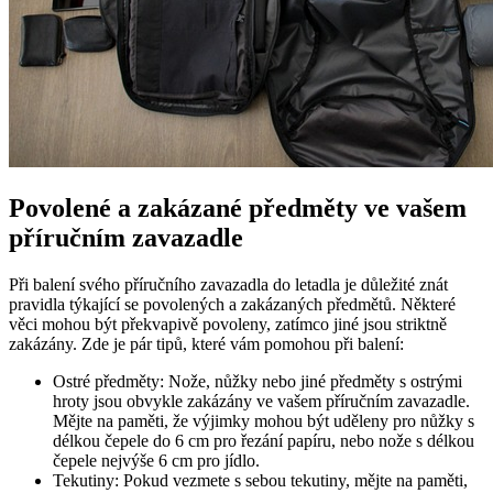
Povolené a zakázané předměty ve vašem
příručním zavazadle
Při balení svého příručního zavazadla do letadla je důležité znát
pravidla týkající se povolených a zakázaných předmětů. Některé
věci mohou být překvapivě povoleny, zatímco jiné jsou striktně
zakázány. Zde je pár tipů, které vám pomohou při balení:
Ostré předměty: Nože, nůžky nebo jiné předměty s ostrými
hroty jsou obvykle zakázány ve vašem příručním zavazadle.
Mějte na paměti, že výjimky mohou být uděleny pro nůžky s
délkou čepele do 6 cm pro řezání papíru, nebo nože s délkou
čepele nejvýše 6 cm pro jídlo.
Tekutiny: Pokud vezmete s sebou tekutiny, mějte na paměti,