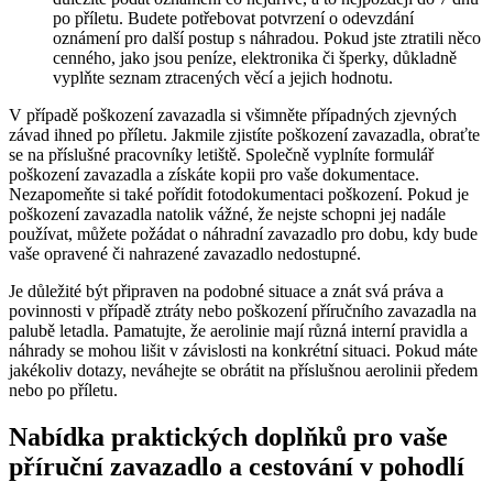
po příletu. Budete potřebovat potvrzení o odevzdání
oznámení pro další postup s náhradou. Pokud jste ztratili něco
cenného, jako jsou peníze, elektronika či šperky, důkladně
vyplňte seznam ztracených věcí a jejich hodnotu.
V případě poškození zavazadla si všimněte případných zjevných
závad ihned po příletu. Jakmile zjistíte poškození zavazadla, obraťte
se na příslušné pracovníky letiště. Společně vyplníte formulář
poškození zavazadla a získáte kopii pro vaše dokumentace.
Nezapomeňte si také pořídit fotodokumentaci poškození. Pokud je
poškození zavazadla natolik vážné, že nejste schopni jej nadále
používat, můžete požádat o náhradní zavazadlo pro dobu, kdy bude
vaše opravené či nahrazené zavazadlo nedostupné.
Je důležité být připraven na podobné situace a znát svá práva a
povinnosti v případě ztráty nebo poškození příručního zavazadla na
palubě letadla. Pamatujte, že aerolinie mají různá interní pravidla a
náhrady se mohou lišit v závislosti na konkrétní situaci. Pokud máte
jakékoliv dotazy, neváhejte se obrátit na příslušnou aerolinii předem
nebo po příletu.
Nabídka praktických doplňků pro vaše
příruční zavazadlo a cestování v pohodlí