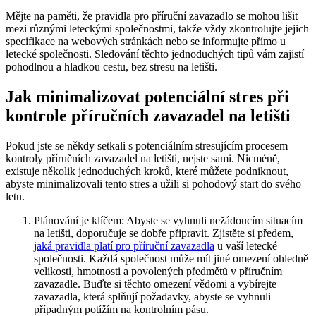
Mějte na paměti, že pravidla pro příruční zavazadlo se mohou lišit
mezi různými leteckými společnostmi, takže vždy zkontrolujte jejich
specifikace na webových stránkách nebo se informujte přímo u
letecké společnosti. Sledování těchto jednoduchých tipů vám zajistí
pohodlnou a hladkou cestu, bez stresu na letišti.
Jak minimalizovat potenciální stres při
kontrole příručních zavazadel na letišti
Pokud jste se někdy setkali s potenciálním stresujícím procesem
kontroly příručních zavazadel na letišti, nejste sami. Nicméně,
existuje několik jednoduchých kroků, které můžete podniknout,
abyste minimalizovali tento stres a užili si pohodový start do svého
letu.
Plánování je klíčem: Abyste se vyhnuli nežádoucím situacím
na letišti, doporučuje se dobře připravit. Zjistěte si předem,
jaká pravidla platí pro příruční zavazadla
u vaší letecké
společnosti. Každá společnost může mít jiné omezení ohledně
velikosti, hmotnosti a povolených předmětů v příručním
zavazadle. Buďte si těchto omezení vědomi a vybírejte
zavazadla, která splňují požadavky, abyste se vyhnuli
případným potížím na kontrolním pásu.