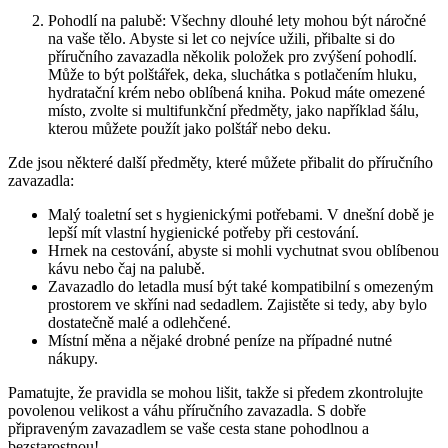
Pohodlí na palubě: Všechny dlouhé lety mohou být náročné
na vaše tělo. Abyste si let co nejvíce užili, přibalte si do
příručního zavazadla několik položek pro zvýšení pohodlí.
Může to být polštářek, deka, sluchátka s potlačením hluku,
hydratační krém nebo oblíbená kniha. Pokud máte omezené
místo, zvolte si multifunkční předměty, jako například šálu,
kterou můžete použít jako polštář nebo deku.
Zde jsou některé další předměty, které můžete přibalit do příručního
zavazadla:
Malý toaletní set s hygienickými potřebami. V dnešní době je
lepší mít vlastní hygienické potřeby při cestování.
Hrnek na cestování, abyste si mohli vychutnat svou oblíbenou
kávu nebo čaj na palubě.
Zavazadlo do letadla musí být také kompatibilní s omezeným
prostorem ve skříni nad sedadlem. Zajistěte si tedy, aby bylo
dostatečně malé a odlehčené.
Místní měna a nějaké drobné peníze na případné nutné
nákupy.
Pamatujte, že pravidla se mohou lišit, takže si předem zkontrolujte
povolenou velikost a váhu příručního zavazadla. S dobře
připraveným zavazadlem se vaše cesta stane pohodlnou a
bezstarostnou!