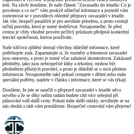
letů. Na závěr doufáme, že naše článek "Zavazadlo do letadla: Co je
povoleno a co ne?" vám poskytl užitečné informace a pomohl vám
zorientovat se v pravidlech ohledně přepravy zavazadel v letadle.
Jak víte, bezpečí pasažérů je pro aerolinie prioritou, a proto existují
určitá pravidla, která je nutné dodržovat. Nezapomeňte, že před
cestou je vždy vhodné provést pečlivý průzkum předpisů konkrétní
letecké společnosti, kterou používáte.
Naše klíčová zjištění shrnují všechny důležité informace, které
potřebujete znát. Zapamatujte si, že rozměry a hmotnost zavazadel
jsou omezeny, a proto je nutné včas zabalení zkontrolovat. Zakázané
předměty, jako jsou nebezpečné látky a tekutiny, mohou být
předmětem přísných pravidel, a proto je důležité se o nich předem
informovat. Nezapomeňte také pokud cestujete s dětmi nebo máte
speciální potřeby, najdete v článku i informace, které se vás týkají.
Doufáme, že jste se naučili o přepravě zavazadel v letadle něco
nového a že se díky našim radám budete cítit více sebejistí při
plánování vaší další cesty. Pokud máte další otázky, neváhejte se na
nás obrátit a rádi vám pomůžeme. Bezpečné cestování vám přejeme!