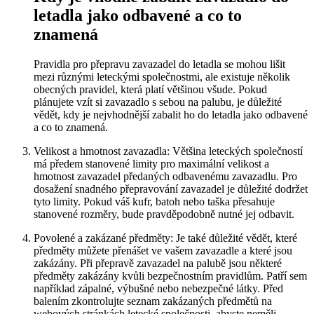
letadla jako odbavené a co to
znamená
Pravidla pro přepravu zavazadel do letadla se mohou lišit
mezi různými leteckými společnostmi, ale existuje několik
obecných pravidel, která platí většinou všude. Pokud
plánujete vzít si zavazadlo s sebou na palubu, je důležité
vědět, kdy je nejvhodnější zabalit ho do letadla jako odbavené
a co to znamená.
Velikost a hmotnost zavazadla: Většina leteckých společností
má předem stanovené limity pro maximální velikost a
hmotnost zavazadel předaných odbavenému zavazadlu. Pro
dosažení snadného přepravování zavazadel je důležité dodržet
tyto limity. Pokud váš kufr, batoh nebo taška přesahuje
stanovené rozměry, bude pravděpodobně nutné jej odbavit.
Povolené a zakázané předměty: Je také důležité vědět, které
předměty můžete přenášet ve vašem zavazadle a které jsou
zakázány. Při přepravě zavazadel na palubě jsou některé
předměty zakázány kvůli bezpečnostním pravidlům. Patří sem
například zápalné, výbušné nebo nebezpečné látky. Před
balením zkontrolujte seznam zakázaných předmětů na
webových stránkách letecké společnosti, abyste neměli