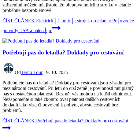
zařízeními můžete mít jistotu, že přeprava holicího strojku v letadle
proběhne bezproblémově.
ČÍST ČLÁNEK
Elektrick├╜ holic├¡ strojek do letadla: Pr┼»vodce
pravidly TSA a balen├¡m
Potřebuji pas do letadla? Doklady pro cestování
Od
Terno Tour
19. 10. 2025
Potřebujete pas do letadla? Doklady pro cestování jsou zásadní pro
mezinárodní cestování. Při letu do cizí země je povinností mít platný
pas s dostatečnou platností. Bez něj vás mohou na letišti odmítnout.
Nezapomeňte si také zkontrolovat platnost dalších cestovních
dokladů jako víza či povolení k pobytu, abyste cestovali bez
problémů.
ČÍST ČLÁNEK
Potřebuji pas do letadla? Doklady pro cestování