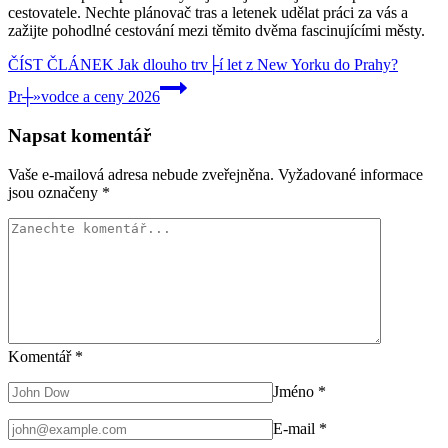
cestovatele. Nechte plánovač tras a letenek udělat práci za vás a
zažijte pohodlné cestování mezi těmito dvěma fascinujícími městy.
ČÍST ČLÁNEK
Jak dlouho trv├í let z New Yorku do Prahy?
Pr┼»vodce a ceny 2026
Napsat komentář
Vaše e-mailová adresa nebude zveřejněna.
Vyžadované informace
jsou označeny
*
Komentář
*
Jméno
*
E-mail
*