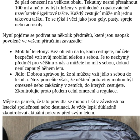
že platí omezení na velikost obalu. Tekutiny nesmí přesáhnout
100 ml a měly by být uloženy v průhledné a opakovatelně
uzavíratelné igelitové tašce. Každý cestující může mít jednu
takovou tašku. To se týká i věcí jako jsou gely, pasty, spreje
nebo aerosoly.
Nyní pojďme se podívat na několik předmětů, které jsou naopak
povolené ve vašem příručním zavazadle:
Mobilní telefony: Bez ohledu na to, kam cestujete, můžete
bezpečně vzít svůj mobilní telefon s sebou. Je to nezbytný
předmět pro většinu z nás a můžete ho mít s sebou, dokud
není zapnutý během letu.
Jídlo: Dobrou zprávou je, že si můžete vzít jídlo s sebou do
letadla. Nezapomeňte však, že některé potraviny mohou být
omezené nebo zakázány v zemích, do kterých cestujete.
Zkontrolujte proto předem celní omezení a regulace.
Mějte na paměti, že tato pravidla se mohou lišit v závislosti na
letecké společnosti nebo destinaci. Je vždy lepší důkladně
zkontrolovat aktuální pokyny před svým letem.