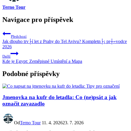
Terno Tour
Navigace pro příspěvek
Předchozí
Jak dlouho trv├í let z Prahy do Tel Avivu? Kompletn├¡ pr┼»vodce
2026
Další
Kde je Egypt: Zeměpisné Umístění a Mapa
Podobné příspěvky
Jmenovka na kufr do letadla: Co (ne)psát a jak
označit zavazadlo
Od
Terno Tour
11. 4. 2026
23. 7. 2026