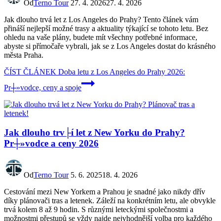
Od
Terno Tour
27. 4. 2026
27. 4. 2026
Jak dlouho trvá let z Los Angeles do Prahy? Tento článek vám
přináší nejlepší možné trasy a aktuality týkající se tohoto letu. Bez
ohledu na vaše plány, budete mít všechny potřebné informace,
abyste si přímočaře vybrali, jak se z Los Angeles dostat do krásného
města Praha.
ČÍST ČLÁNEK
Doba letu z Los Angeles do Prahy 2026:
Pr┼»vodce, ceny a spoje
Jak dlouho trv├í let z New Yorku do Prahy?
Pr┼»vodce a ceny 2026
Od
Terno Tour
5. 6. 2025
18. 4. 2026
Cestování mezi New Yorkem a Prahou je snadné jako nikdy dřív
díky plánovači tras a letenek. Záleží na konkrétním letu, ale obvykle
trvá kolem 8 až 9 hodin. S různými leteckými společnostmi a
možnostmi přestupů se vždy najde nejvhodnější volba pro každého