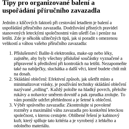
Tipy pro organizované balení a
uspořádání příručního zavazadla
Jedním z klíčových faktorů při cestování letadlem je balení a
uspořádání příručního zavazadla. Dodržování přísných pravidel
stanovených leteckými společnostmi vám ušetří čas i peníze na
letišti. Zde je několik užitečných tipů, jak si poradit s omezenou
velikostí a váhou vašeho příručního zavazadla:
Příslušenství: Balíte-li elektroniku, make-up nebo léky,
zajistěte, aby byly všechny příslušné součástky vyznačené a
připravené k předložení při kontrolách na letišti. Nezapomeňte
také na nabíječky, sluchátka a další věci, které budete chtít mít
na dosah.
Skládání oblečení: Efektivní způsob, jak ušetřit místo a
minimalizovat vrásky, je používání techniky skládání oblečení
nazývané „rolling“. Každý položte na hladký povrch, přeložte
rukávy a nohavice směrem dovnitř a pak zprudka zrolujte. To
vám pomůže udržet přehlednost a je šetrné k oblečení.
Výběr správného zavazadla: Zkontrolujte si povolené
rozměry a maximální váhu zavazadla pro konkrétní leteckou
společnost, s kterou cestujete. Oblíbené řešení je kabinový
kufr, který splňuje tato kritéria a je vyrobený z lehkého a
odolného materiálu.