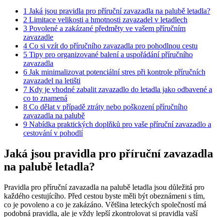
1
Jaká jsou pravidla pro příruční zavazadla na palubě letadla?
2
Limitace velikosti a hmotnosti zavazadel v letadlech
3
Povolené a zakázané předměty ve vašem příručním
zavazadle
4
Co si vzít do příručního zavazadla pro pohodlnou cestu
5
Tipy pro organizované balení a uspořádání příručního
zavazadla
6
Jak minimalizovat potenciální stres při kontrole příručních
zavazadel na letišti
7
Kdy je vhodné zabalit zavazadlo do letadla jako odbavené a
co to znamená
8
Co dělat v případě ztráty nebo poškození příručního
zavazadla na palubě
9
Nabídka praktických doplňků pro vaše příruční zavazadlo a
cestování v pohodlí
Jaká jsou pravidla pro příruční zavazadla
na palubě letadla?
Pravidla pro příruční zavazadla na palubě letadla jsou důležitá pro
každého cestujícího. Před cestou byste měli být obeznámeni s tím,
co je povoleno a co je zakázáno. Většina leteckých společností má
podobná pravidla, ale je vždy lepší zkontrolovat si pravidla vaší