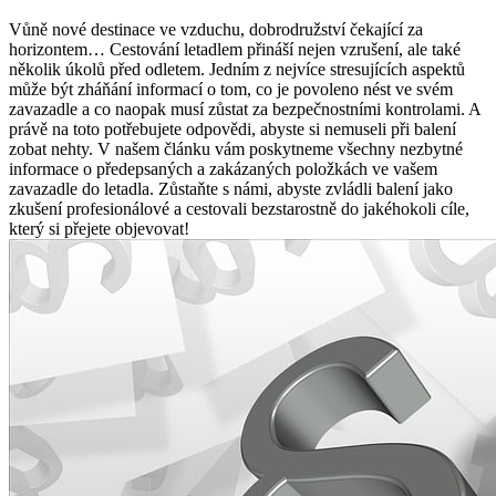
Vůně nové destinace ve vzduchu, dobrodružství čekající za
horizontem… Cestování letadlem přináší nejen vzrušení, ale také
několik úkolů před odletem. Jedním z nejvíce stresujících aspektů
může být zháňání informací o tom, co je povoleno nést ve svém
zavazadle a co naopak musí zůstat za bezpečnostními kontrolami. A
právě na toto potřebujete odpovědi, abyste si nemuseli při balení
zobat nehty. V našem článku vám poskytneme všechny nezbytné
informace o předepsaných a zakázaných položkách ve vašem
zavazadle do letadla. Zůstaňte s námi, abyste zvládli balení jako
zkušení profesionálové a cestovali bezstarostně do jakéhokoli cíle,
který si přejete objevovat!