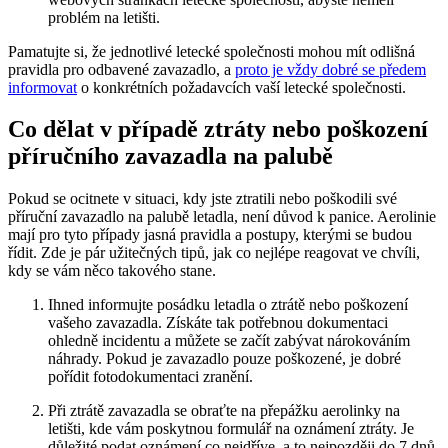
problém na letišti.
Pamatujte si, že jednotlivé letecké společnosti mohou mít odlišná
pravidla pro odbavené zavazadlo, a
proto je vždy dobré se předem
informovat
o konkrétních požadavcích vaší letecké společnosti.
Co dělat v případě ztráty nebo poškození
příručního zavazadla na palubě
Pokud se ocitnete v situaci, kdy jste ztratili nebo poškodili své
příruční zavazadlo na palubě letadla, není důvod k panice. Aerolinie
mají pro tyto případy jasná pravidla a postupy, kterými se budou
řídit. Zde je pár užitečných tipů, jak co nejlépe reagovat ve chvíli,
kdy se vám něco takového stane.
Ihned informujte posádku letadla o ztrátě nebo poškození
vašeho zavazadla. Získáte tak potřebnou dokumentaci
ohledně incidentu a můžete se začít zabývat nárokováním
náhrady. Pokud je zavazadlo pouze poškozené, je dobré
pořídit fotodokumentaci zranění.
Při ztrátě zavazadla se obraťte na přepážku aerolinky na
letišti, kde vám poskytnou formulář na oznámení ztráty. Je
důležité podat oznámení co nejdříve, a to nejpozději do 7 dnů