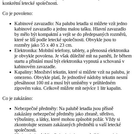
konkrétní letecké společnosti.
Co je povoleno:
Kabinové zavazadlo: Na palubu letadla si můžete vzít jedno
kabinové zavazadlo a jednu malou tašku. Hlavní zavazadlo
by mělo být kompaktní a vejít se do předepsaných rozměrů,
které se liší podle letecké společnosti. Obvykle jsou to
rozměry jako 55 x 40 x 23 cm.
Elektronika: Mobilní telefony, tablety, a přenosná elektronika
je obvykle povolena. Je však důležité mít na paměti, že během
startu a přistání musí být elektronika vypnutá a schovaná v
kabinovém zavazadle.
Kapaliny: Množství tekutin, které si můžete vzít na palubu, je
omezeno. Obvykle platí, že jednotlivé nádoby tekutin nesmí
přesáhnout 100 ml a musí být umístěny v průhledném
zipovém vaku. Celkově můžete mít nejvíce 1 litr kapalin.
Co je zakázáno:
Nebezpečné předměty: Na palubě letadla jsou přísně
zakázány nebezpečné předměty jako zbraně, střelivo,
výbušniny, a látky, které mohou způsobit požár. Vždy si
zkontrolujte seznam zakázaných předmětů u vaší letecké
společnosti.