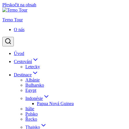
Přeskočit na obsah
Terno Tour
O nás
Úvod
Cestování
Letecky
Destinace
Albánie
Bulharsko
Egypt
Indonésie
Papua Nová Guinea
Itálie
Polsko
Řecko
Thajsko