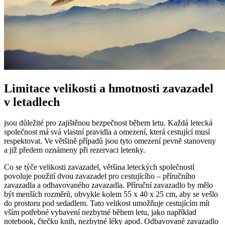
Limitace velikosti a hmotnosti zavazadel
v letadlech
jsou důležité pro zajištěnou bezpečnost během letu. Každá letecká
společnost má svá vlastní pravidla a omezení, která cestující musí
respektovat. Ve většině případů jsou tyto omezení pevně stanoveny
a již předem oznámeny při rezervaci letenky.
Co se týče velikosti zavazadel, většina leteckých společností
povoluje použití dvou zavazadel pro cestujícího – příručního
zavazadla a odbavovaného zavazadla. Příruční zavazadlo by mělo
být menších rozměrů, obvykle kolem 55 x 40 x 25 cm, aby se vešlo
do prostoru pod sedadlem. Tato velikost umožňuje cestujícím mít
vším potřebné vybavení nezbytné během letu, jako například
notebook, čtečku knih, nezbytné léky apod. Odbavované zavazadlo