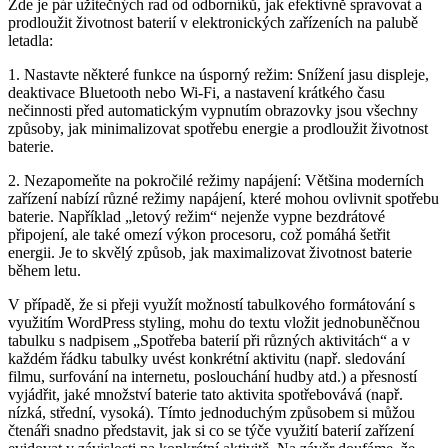
Zde je pár užitečných rad od odborníků, jak efektivně spravovat a
prodloužit životnost baterií v elektronických zařízeních na palubě
letadla:
1. Nastavte některé funkce na úsporný režim: Snížení jasu displeje,
deaktivace Bluetooth nebo Wi-Fi, a nastavení krátkého času
nečinnosti před automatickým vypnutím obrazovky jsou všechny
způsoby, jak minimalizovat spotřebu energie a prodloužit životnost
baterie.
2. Nezapomeňte na pokročilé režimy napájení: Většina moderních
zařízení nabízí různé režimy napájení, které mohou ovlivnit spotřebu
baterie. Například „letový režim“ nejenže vypne bezdrátové
připojení, ale také omezí výkon procesoru, což pomáhá šetřit
energii. Je to skvělý způsob, jak maximalizovat životnost baterie
během letu.
V případě, že si přeji využít možností tabulkového formátování s
využitím WordPress styling, mohu do textu vložit jednobuněčnou
tabulku s nadpisem „Spotřeba baterií při různých aktivitách“ a v
každém řádku tabulky uvést konkrétní aktivitu (např. sledování
filmu, surfování na internetu, poslouchání hudby atd.) a přesností
vyjádřit, jaké množství baterie tato aktivita spotřebovává (např.
nízká, střední, vysoká). Tímto jednoduchým způsobem si můžou
čtenáři snadno představit, jak si co se týče využití baterií zařízení