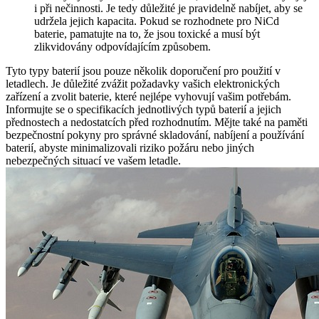
i při nečinnosti. Je tedy důležité je pravidelně nabíjet, aby se
udržela jejich kapacita. Pokud se rozhodnete pro NiCd
baterie, pamatujte na to, že jsou toxické a musí být
zlikvidovány odpovídajícím způsobem.
Tyto typy baterií jsou pouze několik doporučení pro použití v
letadlech. Je důležité zvážit požadavky vašich elektronických
zařízení a zvolit baterie, které nejlépe vyhovují vašim potřebám.
Informujte se o specifikacích jednotlivých typů baterií a jejich
přednostech a nedostatcích před rozhodnutím. Mějte také na paměti
bezpečnostní pokyny pro správné skladování, nabíjení a používání
baterií, abyste minimalizovali riziko požáru nebo jiných
nebezpečných situací ve vašem letadle.