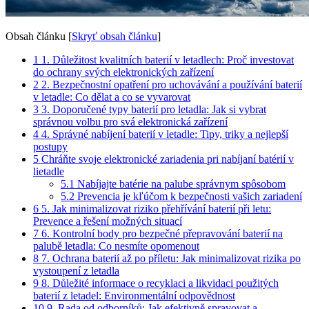
Obsah článku
[
Skryť obsah článku
]
1
1. Důležitost kvalitních baterií v letadlech: Proč investovat
do ochrany svých elektronických zařízení
2
2. Bezpečnostní opatření pro uchovávání a používání baterií
v letadle: Co dělat a co se vyvarovat
3
3. Doporučené typy baterií pro letadla: Jak si vybrat
správnou volbu pro svá elektronická zařízení
4
4. Správné nabíjení baterií v letadle: Tipy, triky a nejlepší
postupy
5
Chráňte svoje elektronické zariadenia pri nabíjaní batérií v
lietadle
5.1
Nabíjajte batérie na palube správnym spôsobom
5.2
Prevencia je kľúčom k bezpečnosti vašich zariadení
6
5. Jak minimalizovat riziko přehřívání baterií při letu:
Prevence a řešení možných situací
7
6. Kontrolní body pro bezpečné přepravování baterií na
palubě letadla: Co nesmíte opomenout
8
7. Ochrana baterií až po příletu: Jak minimalizovat rizika po
vystoupení z letadla
9
8. Důležité informace o recyklaci a likvidaci použitých
baterií z letadel: Environmentální odpovědnost
10
9. Rada od odborníků: Jak efektivně spravovat a