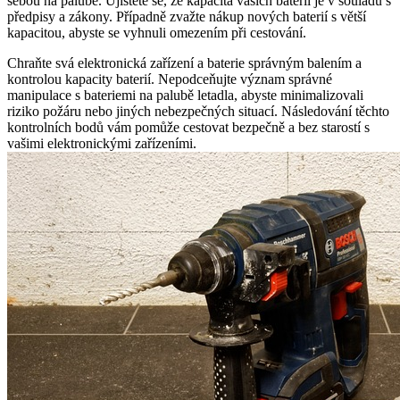
sebou na palubě. Ujistěte se, že kapacita vašich baterií je v souladu s
předpisy a zákony. Případně zvažte nákup nových baterií s větší
kapacitou, abyste se vyhnuli omezením při cestování.
Chraňte svá elektronická zařízení a baterie správným balením a
kontrolou kapacity baterií. Nepodceňujte význam správné
manipulace s bateriemi na palubě letadla, abyste minimalizovali
riziko požáru nebo jiných nebezpečných situací. Následování těchto
kontrolních bodů vám pomůže cestovat bezpečně a bez starostí s
vašimi elektronickými zařízeními.