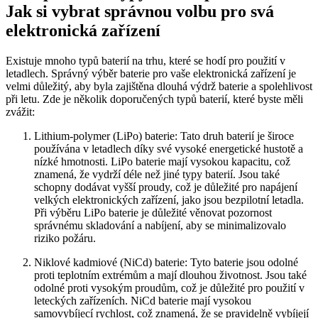
Jak si vybrat správnou volbu pro svá
elektronická zařízení
Existuje mnoho typů baterií na trhu, které se hodí pro použití v
letadlech. Správný výběr baterie pro vaše elektronická zařízení je
velmi důležitý, aby byla zajištěna dlouhá výdrž baterie a spolehlivost
při letu. Zde je několik doporučených typů baterií, které byste měli
zvážit:
Lithium-polymer (LiPo) baterie: Tato druh baterií je široce
používána v letadlech díky své vysoké energetické hustotě a
nízké hmotnosti. LiPo baterie mají vysokou kapacitu, což
znamená, že vydrží déle než jiné typy baterií. Jsou také
schopny dodávat vyšší proudy, což je důležité pro napájení
velkých elektronických zařízení, jako jsou bezpilotní letadla.
Při výběru LiPo baterie je důležité věnovat pozornost
správnému skladování a nabíjení, aby se minimalizovalo
riziko požáru.
Niklové kadmiové (NiCd) baterie: Tyto baterie jsou odolné
proti teplotním extrémům a mají dlouhou životnost. Jsou také
odolné proti vysokým proudům, což je důležité pro použití v
leteckých zařízeních. NiCd baterie mají vysokou
samovybíjecí rychlost, což znamená, že se pravidelně vybíjejí