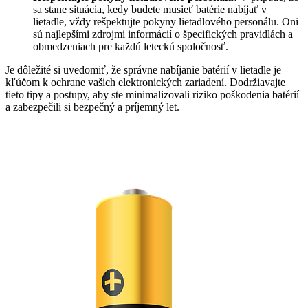
sa stane situácia, kedy budete musieť batérie nabíjať v
lietadle, vždy rešpektujte pokyny lietadlového personálu. Oni
sú najlepšími zdrojmi informácií o špecifických pravidlách a
obmedzeniach pre každú leteckú spoločnosť.
Je dôležité si uvedomiť, že správne nabíjanie batérií v lietadle je
kľúčom k ochrane vašich elektronických zariadení. Dodržiavajte
tieto tipy a postupy, aby ste minimalizovali riziko poškodenia batérií
a zabezpečili si bezpečný a príjemný let.