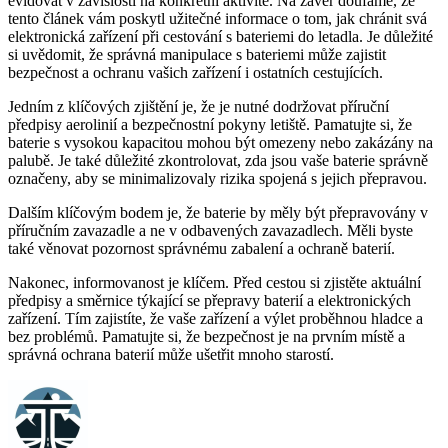
evidovat v závislosti na konkrétní aktivitě. Na závěr doufáme, že
tento článek vám poskytl užitečné informace o tom, jak chránit svá
elektronická zařízení při cestování s bateriemi do letadla. Je důležité
si uvědomit, že správná manipulace s bateriemi může zajistit
bezpečnost a ochranu vašich zařízení i ostatních cestujících.
Jedním z klíčových zjištění je, že je nutné dodržovat příruční
předpisy aerolinií a bezpečnostní pokyny letiště. Pamatujte si, že
baterie s vysokou kapacitou mohou být omezeny nebo zakázány na
palubě. Je také důležité zkontrolovat, zda jsou vaše baterie správně
označeny, aby se minimalizovaly rizika spojená s jejich přepravou.
Dalším klíčovým bodem je, že baterie by měly být přepravovány v
příručním zavazadle a ne v odbavených zavazadlech. Měli byste
také věnovat pozornost správnému zabalení a ochraně baterií.
Nakonec, informovanost je klíčem. Před cestou si zjistěte aktuální
předpisy a směrnice týkající se přepravy baterií a elektronických
zařízení. Tím zajistíte, že vaše zařízení a výlet proběhnou hladce a
bez problémů. Pamatujte si, že bezpečnost je na prvním místě a
správná ochrana baterií může ušetřit mnoho starostí.