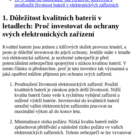
prodloužit životnost baterií v elektronických zařízeních
1. Důležitost kvalitních baterií v
letadlech: Proč investovat do ochrany
svých elektronických zařízení
Kvalitní baterie jsou jednou z klíčových složek provozu letadel, a
proto je důležité investovat do jejich ochrany. Jestliže máte v letadle
svá elektronická zařízení, je nezbytné zabezpečit je před
potenciálními nebezpečími spojenými s nízkou kvalitou baterií. V
tomto článku si představíme, proč je tato investice tak významná a
jaká opatření můžete přijmout pro ochranu svých zařízení.
Prodloužení životnosti elektronických zařízení: Použití
kvalitních baterií je zárukou jejich delší životnosti. Nižší
kvalita baterií často vede k rychlému vybíjení zařízení a
snížené výdrži baterie. Investování do kvalitních baterií
umožní vašim elektronickým zařízením pracovat na
maximální výkon až do konce letu.
Minimalizace rizika požáru: Nízká kvalita baterií může
způsobovat přehřívání a následné riziko požáru ve vašich
elektronických zařízeních. Tohoto nebezpečí se lze vyvarovat