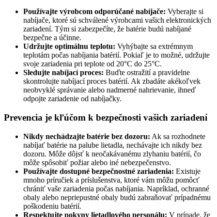
Používajte výrobcom odporúčané nabíjače:
Vyberajte si
nabíjače, ktoré sú schválené výrobcami vašich elektronických
zariadení. Tým si zabezpečíte, že batérie budú nabíjané
bezpečne a účinne.
Udržujte optimálnu teplotu:
Vyhýbajte sa extrémnym
teplotám počas nabíjania batérií. Pokiaľ je to možné, udržujte
svoje zariadenia pri teplote od 20°C do 25°C.
Sledujte nabíjací proces:
Buďte ostražití a pravidelne
skontrolujte nabíjací proces batérií. Ak zbadáte akékoľvek
neobvyklé správanie alebo nadmerné nahrievanie, ihneď
odpojte zariadenie od nabíjačky.
Prevencia je kľúčom k bezpečnosti vašich zariadení
Nikdy nechádzajte batérie bez dozoru:
Ak sa rozhodnete
nabíjať batérie na palube lietadla, nechávajte ich nikdy bez
dozoru. Môže dôjsť k neočakávanému zlyhaniu batérií, čo
môže spôsobiť požiar alebo iné nebezpečenstvo.
Používajte dostupné bezpečnostné zariadenia:
Existuje
mnoho príručiek a príslušenstva, ktoré vám môžu pomôcť
chrániť vaše zariadenia počas nabíjania. Napríklad, ochranné
obaly alebo nepriepustné obaly budú zabraňovať prípadnému
poškodeniu batérií.
Respektujte pokyny lietadlového personálu:
V prípade, že