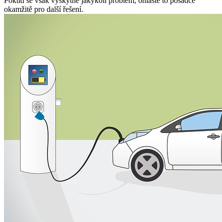
Pokud se však vyskytne jakýkoli problém, ohlašte to posádce
okamžitě pro další řešení.