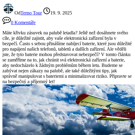
Od
Terno Tour
19. 9. 2025
0 Komentáře
Máte křivku zásuvek na palubě letadla? Ještě než dosáhnete svého
cíle, je důležité zajistit, aby vaše elektronická zařízení byla v
bezpečí. Často s sebou přinášíme nabíjecí baterie, které jsou důležité
pro napájení našich telefonů, tabletů a dalších zařízení. Ale věděli
jste, že tyto baterie mohou představovat nebezpečí? V tomto článku
se zaměříme na to, jak chránit svá elektronická zařízení a baterie,
aby nedocházelo k žádným problémům během letu. Budeme se
zabývat nejen zákazy na palubě, ale také důležitými tipy, jak
správně manipulovat s bateriemi a minimalizovat riziko. Připravte se
na bezpečný a příjemný let!