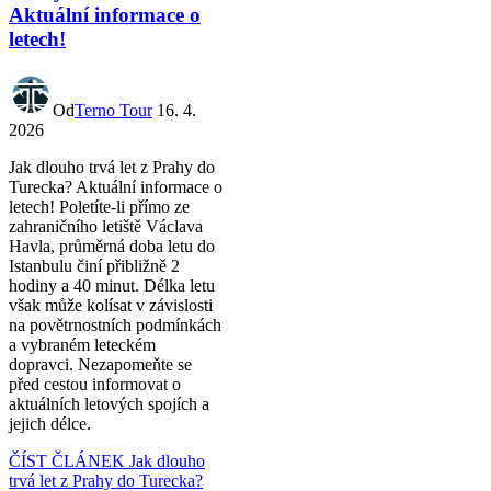
Aktuální informace o
letech!
Od
Terno Tour
16. 4.
2026
Jak dlouho trvá let z Prahy do
Turecka? Aktuální informace o
letech! Poletíte-li přímo ze
zahraničního letiště Václava
Havla, průměrná doba letu do
Istanbulu činí přibližně 2
hodiny a 40 minut. Délka letu
však může kolísat v závislosti
na povětrnostních podmínkách
a vybraném leteckém
dopravci. Nezapomeňte se
před cestou informovat o
aktuálních letových spojích a
jejich délce.
ČÍST ČLÁNEK
Jak dlouho
trvá let z Prahy do Turecka?