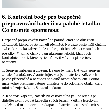
6. Kontrolní body pro bezpečné
přepravování baterií na palubě letadla:
Co nesmíte opomenout
Bezpečné přepravování baterií na palubě letadla je důležitou
záležitostí, kterou byste neměli přehlížet. Nejenže byste měli chránit
svá elektronická zařízení, ale také zajistit bezpečnost cestujících a
posádky. V tomto článku vám ukážeme několik klíčových
kontrolních bodů, které byste měli vzít v úvahu při cestování s
bateriemi.
1. Správné zabalení a uložení: Baterie by měly být vždy správně
zabalené a uložené. Zkontrolujte, zda jsou baterie v zařízeních
pevně připevněné a nebudou se volně hýbat během letu. Pokud
máte volně přenosné baterie, umístěte je do odolného obalu, který
minimalizuje riziko poškození a zkratu.
2. Kontrola kapacity baterií: Při cestování na palubě letadla je
důležité zkontrolovat kapacitu svých baterií. Většina leteckých
společností má omezení pro kapacitu baterie, kterou smíte mít s