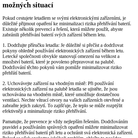
možných situací
Pokud cestujete letadlem se svými elektronickými zařízeními, je
důležité přijmout opatření ke minimalizaci rizika přehřívání baterií.
Existuje několik prevencí a řešení, která můžete použít, abyste
zabránili přehřívání baterií svých zařízení během letu.
1. Dodržujte příručku letadla: Je důležité si přečíst a dodržovat
pokyny ohledně používání elektronických zařízení během letu.
Letecké společnosti obvykle stanovují omezení na velikost a
množství baterií, které je povoleno přepravovat na palubě.
Dodržování těchto pokynů vám pomůže minimalizovat riziko
přehřátí baterií.
2. Uchovávejte zařízení na vhodným místě: Při používání
elektronických zařízení na palubě letadla se ujistěte, že jsou
uchovávána na vhodném místě, které umožňuje dostatečnou
ventilaci. Nechte vítrací otvory na vašich zařízeních otevřené a
zabraňte jejich zakrytí. To zajišťuje, že teplo se může rozptýlit
efektivněji a minimalizuje riziko přehřívání.
Pamatujte, že prevence je vždy nejlepším řešením. Dodržováním
pravidel a používáním správných opatření můžete minimalizovat
riziko přehřívání baterií při letu a ochránit svá elektronická zařízení.