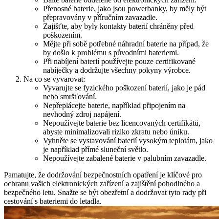
Přenosné baterie, jako jsou powerbanky, by měly být
přepravovány v příručním zavazadle.
Zajišťte, aby byly kontakty baterií chráněny před
poškozením.
Mějte při sobě potřebné náhradní baterie na případ, že
by došlo k problému s původními bateriemi.
Při nabíjení baterií používejte pouze certifikované
nabíječky a dodržujte všechny pokyny výrobce.
Na co se vyvarovat:
Vyvarujte se fyzického poškození baterií, jako je pád
nebo smršťování.
Nepřeplácejte baterie, například připojením na
nevhodný zdroj napájení.
Nepoužívejte baterie bez licencovaných certifikátů,
abyste minimalizovali riziko zkratu nebo úniku.
Vyhněte se vystavování baterií vysokým teplotám, jako
je například přímé sluneční světlo.
Nepoužívejte zabalené baterie v palubním zavazadle.
Pamatujte, že dodržování bezpečnostních opatření je klíčové pro
ochranu vašich elektronických zařízení a zajištění pohodlného a
bezpečného letu. Snažte se být obezřetní a dodržovat tyto rady při
cestování s bateriemi do letadla.