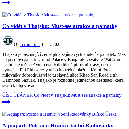
Co vidět v Thajsku: Must-see atrakce a památky
Od
Terno Tour
1. 11. 2025
Thajsko je fascinující země plná zajímavých atrakcí a památek. Mezi
nejpůsobivější patří Grand Palace v Bangkoku, svatyně Wat Arun a
historické město Ayutthaya. Kdo hledá přírodní krásy, nesmí
vynechat Phi Phi ostrovy nebo kouzelné pláže v Krabi. Pro
milovníky dobrodružství je tu slavná ulice Khao San Road a trh
Damnoen Saduak. Thajsko je rozhodně jedinečnou destinací, která
svádí k objevování.
ČÍST ČLÁNEK
Co vidět v Thajsku: Must-see atrakce a památky
Aquapark Polsko u Hranic: Vodní Radovánky