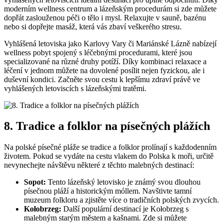
moderním wellness centrum a lázeňským procedurám si zde můžete
dopřát zaslouženou péči o tělo i mysl. Relaxujte v sauně, bazénu
nebo si dopřejte masáž, která vás zbaví veškerého stresu.
Vyhlášená letoviska jako Karlovy Vary či Mariánské Lázně nabízejí
wellness pobyt spojený s léčebnými procedurami, které jsou
specializované na různé druhy potíží. Díky kombinaci relaxace a
léčení v jednom můžete na dovolené posílit nejen fyzickou, ale i
duševní kondici. Začněte svou cestu k lepšímu zdraví právě ve
vyhlášených letoviscích s lázeňskými tratěmi.
8. Tradice a folklor na písečných plážích
Na polské písečné pláže se tradice a folklor prolínají s každodenním
životem. Pokud se vydáte na cestu vlakem do Polska k moři, určitě
nevynechejte návštěvu některé z těchto malebných destinací:
Sopot:
Tento lázeňský letovisko je známý svou dlouhou
písečnou pláží a historickým móllem. Navštivte tamní
muzeum folkloru a zjistěte více o tradičních polských zvycích.
Kołobrzeg:
Další populární destinací je Kołobrzeg s
malebným starým městem a kašnami. Zde si můžete