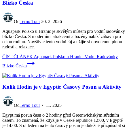
Blízko Česka
Od
Terno Tour
20. 2. 2026
Aquapark Polsko u Hranic je skvělým místem pro vodní radovánky
blízko Česka. S moderními atrakcemi a bazény nabízí zábavu pro
celou rodinu. Navštivte tento vodní ráj a užijte si dovolenou plnou
radosti a relaxace.
ČÍST ČLÁNEK
Aquapark Polsko u Hranic: Vodní Radovánky
Blízko Česka
Kolik Hodin je v Egyptě: Časový Posun a Aktivity
Od
Terno Tour
7. 11. 2025
Egypt má posun času o 2 hodiny před Greenwichským středním
časem. To znamená, že když je v České republice 12:00, v Egyptě
je 14:00. S ohledem na tento časový posun je důležité přizpůsobit si