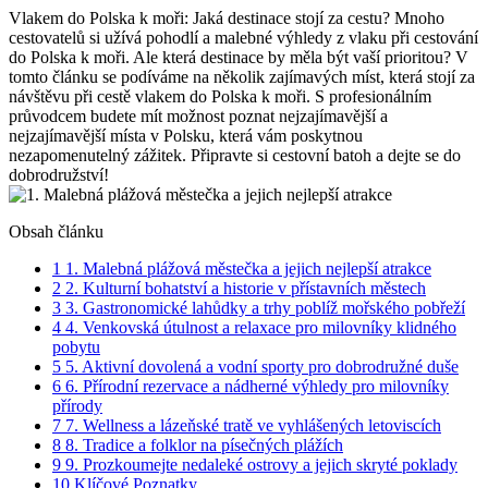
Vlakem do Polska k moři: Jaká destinace stojí za cestu? Mnoho
cestovatelů si užívá pohodlí a malebné výhledy z vlaku při cestování
do Polska k moři. Ale která destinace by měla být vaší prioritou? V
tomto článku se podíváme na několik zajímavých míst, která stojí za
návštěvu při cestě vlakem do Polska k moři. S profesionálním
průvodcem budete mít možnost poznat nejzajímavější a
nejzajímavější místa v Polsku, která vám poskytnou
nezapomenutelný zážitek. Připravte si cestovní batoh a dejte se do
dobrodružství!
Obsah článku
1
1. Malebná plážová městečka a jejich nejlepší atrakce
2
2. Kulturní bohatství a historie v přístavních městech
3
3. Gastronomické lahůdky a trhy poblíž mořského pobřeží
4
4. Venkovská útulnost a relaxace pro milovníky klidného
pobytu
5
5. Aktivní dovolená a vodní sporty pro dobrodružné duše
6
6. Přírodní rezervace a nádherné výhledy pro milovníky
přírody
7
7. Wellness a lázeňské tratě ve vyhlášených letoviscích
8
8. Tradice a folklor na písečných plážích
9
9. Prozkoumejte nedaleké ostrovy a jejich skryté poklady
10
Klíčové Poznatky