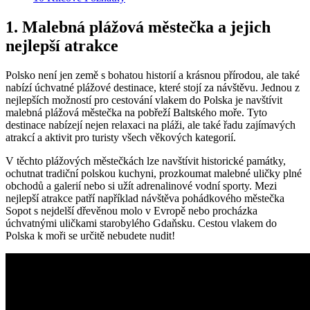
1. Malebná plážová městečka a jejich
nejlepší atrakce
Polsko není jen země s bohatou historií a krásnou přírodou, ale také
nabízí úchvatné plážové destinace, které stojí za návštěvu. Jednou z
nejlepších možností pro cestování vlakem do Polska je navštívit
malebná plážová městečka na pobřeží Baltského moře. Tyto
destinace nabízejí nejen relaxaci na pláži, ale také řadu zajímavých
atrakcí a aktivit pro turisty všech věkových kategorií.
V těchto plážových městečkách lze navštívit historické památky,
ochutnat tradiční polskou kuchyni, prozkoumat malebné uličky plné
obchodů a galerií nebo si užít adrenalinové vodní sporty. Mezi
nejlepší atrakce patří například návštěva pohádkového městečka
Sopot s nejdelší dřevěnou molo v Evropě nebo procházka
úchvatnými uličkami starobylého Gdaňsku. Cestou vlakem do
Polska k moři se určitě nebudete nudit!