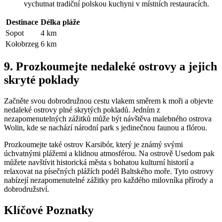
vychutnat tradiční polskou kuchyni v místních restauracích.
Destinace
Délka pláže
Sopot
4 km
Kołobrzeg
6 km
9. Prozkoumejte nedaleké ostrovy a jejich
skryté poklady
Začněte svou dobrodružnou cestu vlakem směrem k moři a objevte
nedaleké ostrovy plné skrytých pokladů. Jedním z
nezapomenutelných zážitků může být návštěva malebného ostrova
Wolin, kde se nachází národní park s jedinečnou faunou a flórou.
Prozkoumejte také ostrov Karsibór, který je známý svými
úchvatnými plážemi a klidnou atmosférou. Na ostrově Usedom pak
můžete navštívit historická města s bohatou kulturní historií a
relaxovat na písečných plážích podél Baltského moře. Tyto ostrovy
nabízejí nezapomenutelné zážitky pro každého milovníka přírody a
dobrodružství.
Klíčové Poznatky