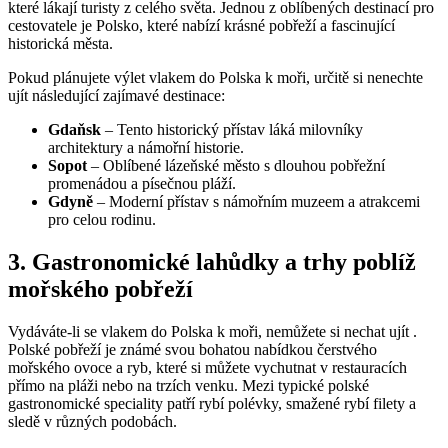
které lákají turisty z celého světa. Jednou z oblíbených destinací pro
cestovatele je Polsko, které nabízí krásné pobřeží a fascinující
historická města.
Pokud plánujete výlet vlakem do Polska k moři, určitě si nenechte
ujít následující zajímavé destinace:
Gdaňsk
– Tento historický přístav láká milovníky
architektury a námořní historie.
Sopot
– Oblíbené lázeňské město s dlouhou pobřežní
promenádou a písečnou pláží.
Gdyně
– Moderní přístav s námořním muzeem a atrakcemi
pro celou rodinu.
3. Gastronomické lahůdky a trhy poblíž
mořského pobřeží
Vydáváte-li se vlakem do Polska k moři, nemůžete si nechat ujít .
Polské pobřeží je známé svou bohatou nabídkou čerstvého
mořského ovoce a ryb, které si můžete vychutnat v restauracích
přímo na pláži nebo na trzích venku. Mezi typické polské
gastronomické speciality patří rybí polévky, smažené rybí filety a
sledě v různých podobách.