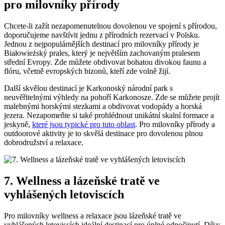
pro milovníky přírody
Chcete-li zažít nezapomenutelnou dovolenou ve spojení s přírodou,
doporučujeme navštívit jednu z přírodních rezervací v Polsku.
Jednou z nejpopulárnějších destinací pro milovníky přírody je
Białowieżský prales, který je největším zachovaným pralesem
střední Evropy. Zde můžete obdivovat bohatou divokou faunu a
flóru, včetně evropských bizonů, kteří zde volně žijí.
Další skvělou destinací je Karkonoský národní park s
neuvěřitelnými výhledy na pohoří Karkonosze. Zde se můžete projít
malebnými horskými stezkami a obdivovat vodopády a horská
jezera. Nezapomeňte si také prohlédnout unikátní skalní formace a
jeskyně,
které jsou typické pro tuto oblast
. Pro milovníky přírody a
outdoorové aktivity je to skvělá destinace pro dovolenou plnou
dobrodružství a relaxace.
7. Wellness a lázeňské tratě ve
vyhlášených letoviscích
Pro milovníky wellness a relaxace jsou lázeňské tratě ve
vyhlášených letoviscích ideální destinací pro úplné odpočinutí. Díky