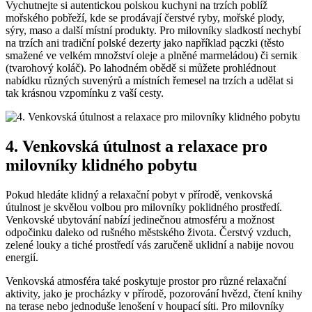
Vychutnejte si autentickou polskou kuchyni na trzích poblíž
mořského pobřeží, kde se prodávají čerstvé ryby, mořské plody,
sýry, maso a další místní produkty. Pro milovníky sladkostí nechybí
na trzích ani tradiční polské dezerty jako například pączki (těsto
smažené ve velkém množství oleje a plněné marmeládou) či sernik
(tvarohový koláč). Po lahodném obědě si můžete prohlédnout
nabídku různých suvenýrů a místních řemesel na trzích a udělat si
tak krásnou vzpomínku z vaší cesty.
4. Venkovská útulnost a relaxace pro
milovníky klidného pobytu
Pokud hledáte klidný a relaxační pobyt v přírodě, venkovská
útulnost je skvělou volbou pro milovníky poklidného prostředí.
Venkovské ubytování nabízí jedinečnou atmosféru a možnost
odpočinku daleko od rušného městského života. Čerstvý vzduch,
zelené louky a tiché prostředí vás zaručeně uklidní a nabije novou
energií.
Venkovská atmosféra také poskytuje prostor pro různé relaxační
aktivity, jako je procházky v přírodě, pozorování hvězd, čtení knihy
na terase nebo jednoduše lenošení v houpací síti. Pro milovníky