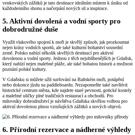
venkovských zážitků je tato destinace ideálním místem k úniku od
každodenního shonu a načerpání nových sil a inspirace.
5. Aktivní dovolená a vodní sporty pro
dobrodružné duše
Využít vlakového spojení k moři je skvělý způsob, jak prozkoumat
nejen krásy vodních sportů, ale také kulturní bohatství sousední
země. Polsko nabízí několik skvělých destinací pro aktivní
dovolenou a vodní sporty. Jednou z těch nejoblíbenějších je Gdaňsk,
který nabízí nejen malebné pláže, ale také bohatou historii a možnost
poznání polské kultury.
V Gdaňsku si můžete užít surfování na Baltském moři, potápění
nebo dokonce jízdu na paddleboardu. Nezapomeňte také navštívit
historické centrum města, kde najdete staré pevnosti, gotické kostely
a malebné uličky plné tradičních restaurací a obchodů. Pro
milovníky dobrodružství je návštěva Gdaňska skvělou volbou pro
aktivní dovolenou plnou vzrušujících zážitků a nových objevů.
6. Přírodní rezervace a nádherné výhledy