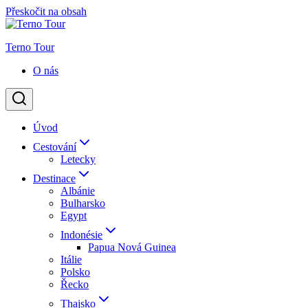
Přeskočit na obsah
Terno Tour
O nás
Úvod
Cestování
Letecky
Destinace
Albánie
Bulharsko
Egypt
Indonésie
Papua Nová Guinea
Itálie
Polsko
Řecko
Thajsko