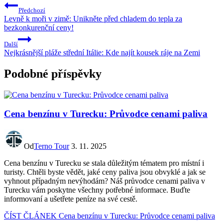
Předchozí
Levně k moři v zimě: Unikněte před chladem do tepla za
bezkonkurenční ceny!
Další
Nejkrásnější pláže střední Itálie: Kde najít kousek ráje na Zemi
Podobné příspěvky
Cena benzínu v Turecku: Průvodce cenami paliva
Od
Terno Tour
3. 11. 2025
Cena benzínu v Turecku se stala důležitým tématem pro místní i
turisty. Chtěli byste vědět, jaké ceny paliva jsou obvyklé a jak se
vyhnout případným nevýhodám? Náš průvodce cenami paliva v
Turecku vám poskytne všechny potřebné informace. Buďte
informovaní a ušetřete peníze na své cestě.
ČÍST ČLÁNEK
Cena benzínu v Turecku: Průvodce cenami paliva