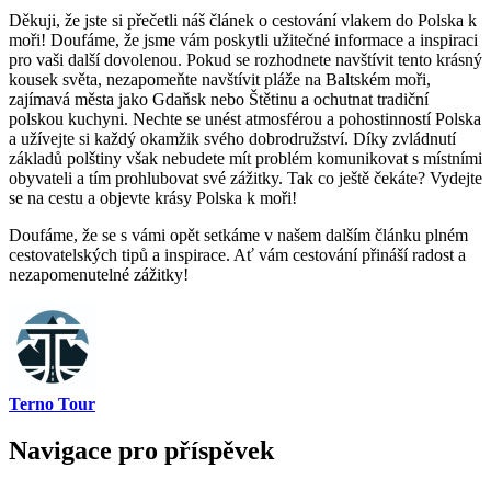
Děkuji, že jste si přečetli náš článek o cestování vlakem do Polska k
moři! Doufáme, že jsme vám poskytli užitečné informace a inspiraci
pro vaši další dovolenou. Pokud se rozhodnete navštívit tento krásný
kousek světa, nezapomeňte navštívit pláže na Baltském moři,
zajímavá města jako Gdaňsk nebo Štětinu a ochutnat tradiční
polskou kuchyni. Nechte se unést atmosférou a pohostinností Polska
a užívejte si každý okamžik svého dobrodružství. Díky zvládnutí
základů polštiny však nebudete mít problém komunikovat s místními
obyvateli a tím prohlubovat své zážitky. Tak co ještě čekáte? Vydejte
se na cestu a objevte krásy Polska k moři!
Doufáme, že se s vámi opět setkáme v našem dalším článku plném
cestovatelských tipů a inspirace. Ať vám cestování přináší radost a
nezapomenutelné zážitky!
Terno Tour
Navigace pro příspěvek