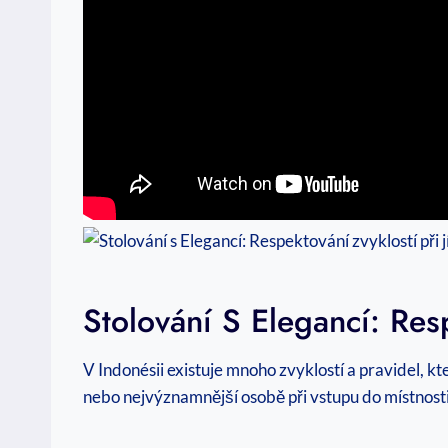
Stolování S Elegancí: Resp
V Indonésii existuje mnoho zvyklostí a pravidel, kte
nebo nejvýznamnější osobě při vstupu do místnosti