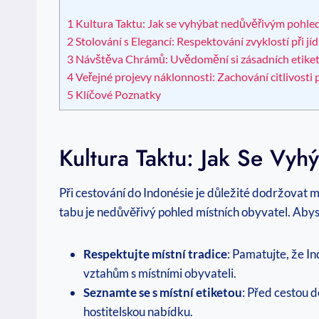
1
Kultura Taktu: Jak se vyhýbat nedůvěřivým pohle
2
Stolování s Elegancí: Respektování zvyklostí při jídl
3
Návštěva Chrámů: Uvědomění si zásadních etiketn
4
Veřejné projevy náklonnosti: Zachování citlivosti p
5
Klíčové Poznatky
Kultura Taktu: Jak Se Vy
Při cestování do Indonésie je důležité dodržovat m
tabu je nedůvěřivý pohled místních obyvatel. Abyst
Respektujte místní tradice
: Pamatujte, že In
vztahům s místními obyvateli.
Seznamte se s místní etiketou
: Před cestou d
hostitelskou nabídku.