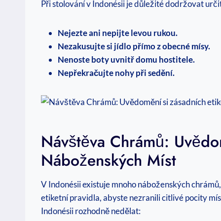
Při stolování v Indonésii je důležité dodržovat určit
Nejezte ani nepijte levou rukou.
Nezakusujte si jídlo přímo z obecné mísy.
Nenoste boty uvnitř domu hostitele.
Nepřekračujte nohy při sedění.
Návštěva Chrámů: Uvědomě
Náboženských Míst
V Indonésii existuje mnoho náboženských chrámů, k
etiketní pravidla, abyste nezranili citlivé pocity m
Indonésii rozhodně nedělat: