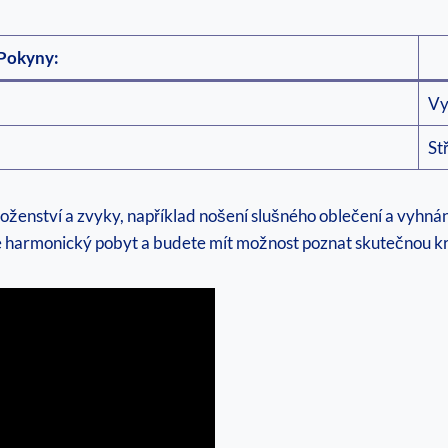
Pokyny:
Vy
St
áboženství a zvyky, například nošení slušného oblečení a vyhná
íte harmonický pobyt a budete mít možnost poznat skutečnou k