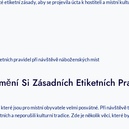
é etiketní zásady, aby se projevila úcta k hostiteli a místní kult
ní Si Zásadních Etiketních Pra
teré jsou pro místní obyvatele velmi posvátné. Při návštěvě 
ístních a neporušili kulturní tradice. Zde je několik věcí, kter