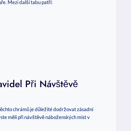
uře. Mezi další tabu patří:
videl Při Návštěvě
těchto chrámů je důležité dodržovat zásadní
é byste měli při návštěvě náboženských míst v