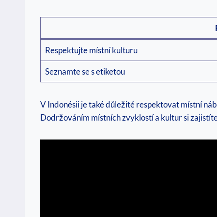
Respektujte místní kulturu
Seznamte se s etiketou
V Indonésii je také důležité respektovat místní n
Dodržováním místních zvyklostí a kultur si zajist