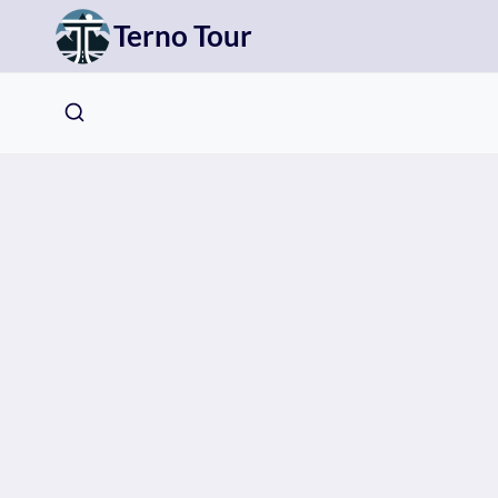
Přeskočit
Terno Tour
na
obsah