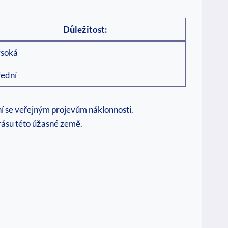
Důležitost:
soká
řední
ní se veřejným projevům náklonnosti.
rásu této úžasné země.