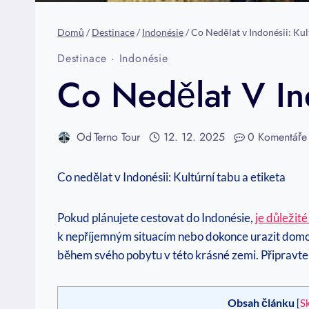
Domů
/
Destinace
/
Indonésie
/
Co Nedělat v Indonésii: Kul
Destinace
·
Indonésie
Co Nedělat V Ind
Od
Terno Tour
12. 12. 2025
0 Komentáře
Co nedělat v Indonésii: Kultúrní tabu a etiketa
Pokud plánujete cestovat do Indonésie,
je důležité
k nepříjemným situacím nebo dokonce urazit dom
během svého pobytu v této krásné zemi. Připravte 
Obsah článku
[
S