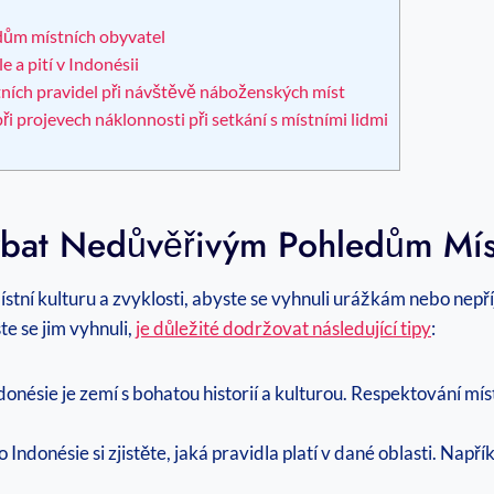
dům místních obyvatel
e a pití v Indonésii
ích pravidel při návštěvě náboženských míst
ři projevech náklonnosti při setkání s místními lidmi
hýbat Nedůvěřivým Pohledům Mís
ístní kulturu a zvyklosti, abyste se vyhnuli urážkám nebo nep
e se jim vyhnuli,
je důležité dodržovat následující tipy
:
donésie je zemí s bohatou historií a kulturou. Respektování mís
o Indonésie si zjistěte, jaká pravidla platí v dané oblasti. Na