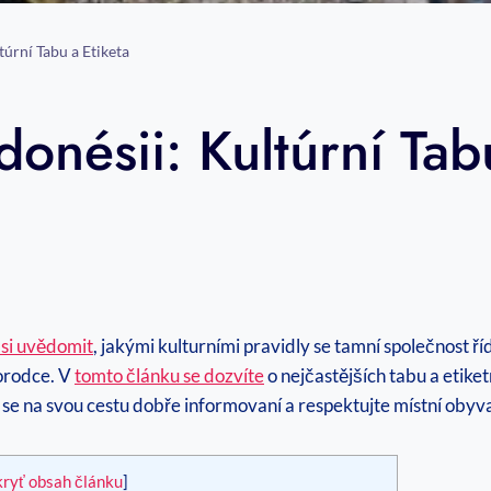
túrní Tabu a Etiketa
onésii: Kultúrní Tab
 si uvědomit
, jakými kulturními pravidly se tamní společnost ří
orodce. V
tomto článku se dozvíte
o nejčastějších tabu a etike
se na svou cestu dobře informovaní a respektujte místní obyva
kryť obsah článku
]