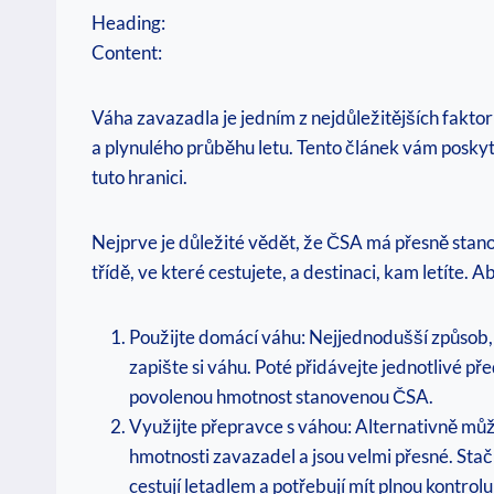
Heading:
Content:
Váha zavazadla je jedním z nejdůležitějších fakto
a plynulého průběhu letu. Tento článek vám poskyt
tuto hranici.
Nejprve je důležité vědět, že ČSA má přesně stano
třídě, ve které cestujete, a destinaci, kam letíte.
Použijte domácí váhu: Nejjednodušší způsob, 
zapište si váhu. Poté přidávejte jednotlivé př
povolenou hmotnost stanovenou ČSA.
Využijte přepravce s váhou: Alternativně můž
hmotnosti zavazadel a jsou velmi přesné. Stačí
cestují letadlem a potřebují mít plnou kontro