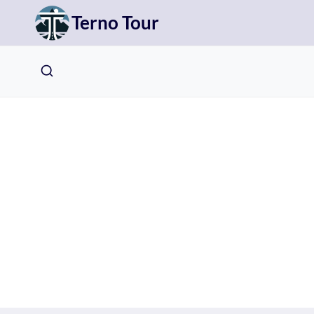
Přeskočit
Terno Tour
na
obsah