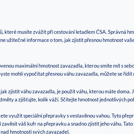
rů, které musíte zvážit při cestování letadlem ČSA. Správná hm
ne užitečné informace o tom, jak zjistit přesnou hmotnost vaš
venou maximální hmotnost zavazadla, kterou smíte mít s sebou n
 Abyste mohli vypočítat přesnou váhu zavazadla, můžete se řídit
jak zjistit váhu zavazadla, je použít váhu, kterou máte doma
edměty a zjišťujte, kolik váží. Sčítejte hmotnost jednotlivých p
ete využít speciální přepravky s vestavěnou vahou. Tyto přep
 zavěsit váš kufr na přepravku a snadno zjistit jeho váhu. Tat
lu nad hmotností svých zavazadel.