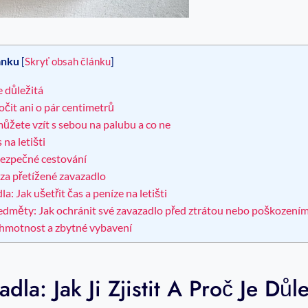
ánku
[
Skryť obsah článku
]
e důležitá
čit ani o pár centimetrů
 můžete vzít s sebou na palubu a co ne
na letišti
bezpečné cestování
 za přetížené zavazadlo
 Jak ušetřit čas a peníze na letišti
edměty: Jak ochránit své zavazadlo před ztrátou nebo poškození
at hmotnost a zbytné vybavení
la: Jak Ji Zjistit A Proč Je Důle