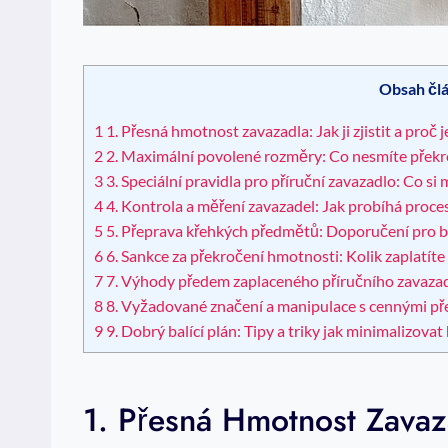
Obsah čl
1
1. Přesná hmotnost zavazadla: Jak ji zjistit a proč j
2
2. Maximální povolené rozměry: Co nesmíte překro
3
3. Speciální pravidla pro příruční zavazadlo: Co si
4
4. Kontrola a měření zavazadel: Jak probíhá proces 
5
5. Přeprava křehkých předmětů: Doporučení pro 
6
6. Sankce za překročení hmotnosti: Kolik zaplatíte
7
7. Výhody předem zaplaceného příručního zavazadla:
8
8. Vyžadované značení a manipulace s cennými př
9
9. Dobrý balící plán: Tipy a triky jak minimalizov
1. Přesná Hmotnost Zavazad