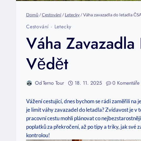
Domů
/
Cestování
/
Letecky
/
Váha zavazadla do letadla ČS
Cestování
·
Letecky
Váha Zavazadla 
Vědět
Od
Terno Tour
18. 11. 2025
0 Komentáře
Vážení cestující, dnes bychom se rádi zaměřili na 
je limit váhy zavazadel do letadla? Zvídavost je v
pracovní cestu mohli plánovat co nejbezstarostněj
poplatků za překročení, až po tipy a triky, jak své
kontrolou!