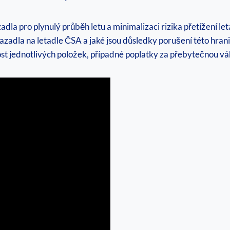
a pro plynulý průběh letu a minimalizaci rizika přetížení leta
adla na letadle ČSA a jaké jsou důsledky porušení této hranice
ost jednotlivých položek, případné poplatky za přebytečnou vá