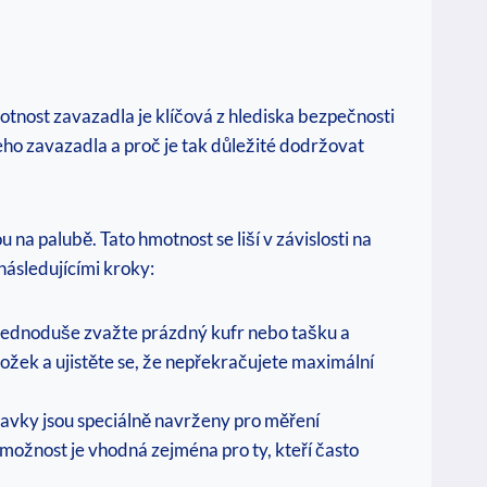
otnost zavazadla je klíčová z hlediska bezpečnosti
eho zavazadla a proč je tak důležité dodržovat
a palubě. Tato hmotnost se liší v závislosti na
 následujícími kroky:
. Jednoduše zvažte prázdný kufr nebo tašku a
oložek a ujistěte se, že nepřekračujete maximální
ravky jsou speciálně navrženy pro měření
o možnost je vhodná zejména pro ty, kteří často