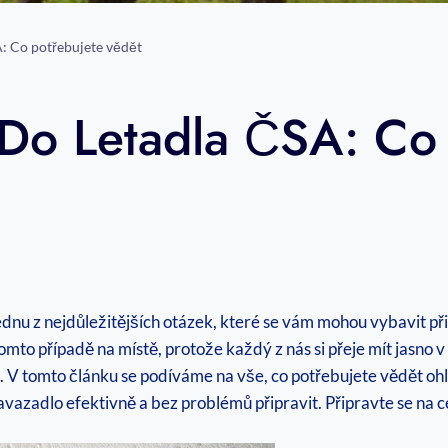
A: Co potřebujete vědět
Do Letadla ČSA: Co 
jednu z nejdůležitějších otázek, které se vám mohou vybavit při
 tomto případě na místě, protože každý z nás si přeje mít jasn
i. V tomto článku se podíváme na vše, co potřebujete vědět oh
 zavazadlo efektivně a bez problémů připravit. Připravte se na c