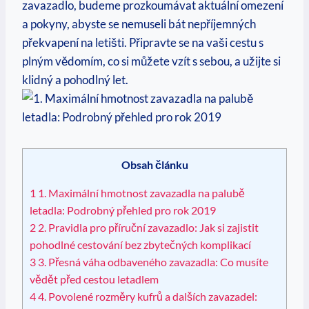
zavazadlo, budeme prozkoumávat aktuální omezení
a pokyny, abyste se nemuseli bát nepříjemných
překvapení na letišti. Připravte se na vaši cestu s
plným vědomím, co si můžete vzít s sebou, a užijte si
klidný a pohodlný let.
Obsah článku
1
1. Maximální hmotnost zavazadla na palubě
letadla: Podrobný přehled pro rok 2019
2
2. Pravidla pro příruční zavazadlo: Jak si zajistit
pohodlné cestování bez zbytečných komplikací
3
3. Přesná váha odbaveného zavazadla: Co musíte
vědět před cestou letadlem
4
4. Povolené rozměry kufrů a dalších zavazadel: