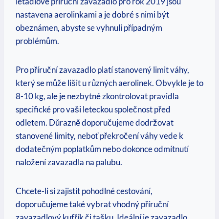
letadlové příruční zavazadlo pro rok 2019 jsou
nastavena aerolinkami a je dobré s nimi být
obeznámen, abyste se vyhnuli případným
problémům.
Pro příruční zavazadlo platí stanovený limit váhy,
který se může lišit u různých aerolinek. Obvykle je to
8-10 kg, ale je nezbytné zkontrolovat pravidla
specifické pro vaši leteckou společnost před
odletem. Důrazně doporučujeme dodržovat
stanovené limity, neboť překročení váhy vede k
dodatečným poplatkům nebo dokonce odmítnutí
naložení zavazadla na palubu.
Chcete-li si zajistit pohodlné cestování,
doporučujeme také vybrat vhodný příruční
zavazadlový kufřík či tašku. Ideální je zavazadlo,