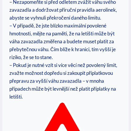
– Nezapomeňte si před odletem zvážit váhu svého
zavazadla a dodržovat příruční pravidla aerolinek,
abyste se vyhnuli překročení daného limitu.
– V případě, že jste blízko maximální povolené
hmotnosti, mějte na paměti, že na letišti může být
váha zavazadla změřena a budete muset platit za
přebytečnou váhu. Čím blíže k hranici, tím vyšší je
riziko, že se to stane.
– Pokud je nutné vzít si více věcí než povolený limit,
zvažte možnost dopředu si zakoupit příplatkovou
přepravu za vyšší váhu zavazadla – v mnoha
případech může být levnější než platit příplatky na
letišti.