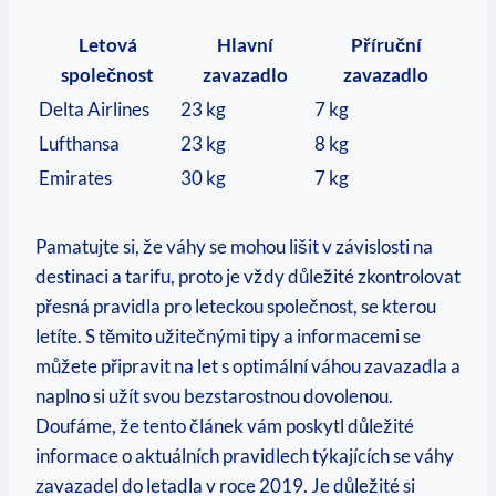
Letová
Hlavní
Příruční
společnost
zavazadlo
zavazadlo
Delta Airlines
23 kg
7 kg
Lufthansa
23 kg
8 kg
Emirates
30 kg
7 kg
Pamatujte si, že váhy se mohou lišit v závislosti na
destinaci a tarifu, proto je vždy důležité zkontrolovat
přesná pravidla pro leteckou společnost, se kterou
letíte. S těmito užitečnými tipy a informacemi se
můžete připravit na let s optimální váhou zavazadla a
naplno si užít svou bezstarostnou dovolenou.
Doufáme, že tento článek vám poskytl důležité
informace o aktuálních pravidlech týkajících se váhy
zavazadel do letadla v roce 2019. Je důležité si