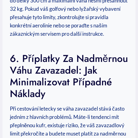
do délky 300 cm a maximální váha nesmí přesáhnout
32 kg. Pokud váš golfový nebo lyžařský vybavení
přesahuje tyto limity, zkontrolujte si pravidla
konkrétní aerolinie nebo se poraďte s naším
zákaznickým servisem pro další instrukce.
6. Příplatky Za Nadměrnou
Váhu Zavazadel: Jak
Minimalizovat Případné
Náklady
Při cestování letecky se váha zavazadel stává často
jedním z hlavních problémů. Máte-li tendenci mít
přeplněnou kufr, existuje riziko, že váš zavazadlový
limit překročíte a budete muset platit za nadměrnou