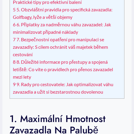
Praktické tipy pro efektivní balení
5
5. Obzvláštní pravidla pro specifická zavazadla:
Golfbagy, lyže a větší objemy
6
6. Příplatky za nadměrnou váhu zavazadel: Jak
minimalizovat případné náklady
7
7. Bezpečnostní opatření pro manipulaci se
zavazadly: S cílem ochránit váš majetek během
cestování
8
8. Důležité informace pro přestupy a spojená
letiště: Co víte o pravidlech pro přenos zavazadel
mezi lety
9
9. Rady pro cestovatele: Jak optimalizovat váhu
zavazadla a užít si bezstarostnou dovolenou
1. Maximální Hmotnost
Zavazadla Na Palubě