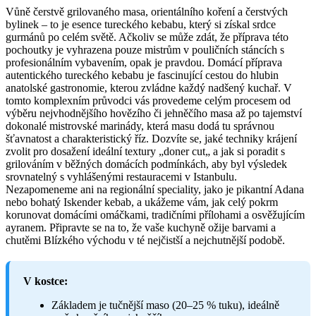
Vůně čerstvě grilovaného masa, orientálního koření a čerstvých
bylinek – to je esence tureckého kebabu, který si získal srdce
gurmánů po celém světě. Ačkoliv se může zdát, že příprava této
pochoutky je vyhrazena pouze mistrům v pouličních stáncích s
profesionálním vybavením, opak je pravdou. Domácí příprava
autentického tureckého kebabu je fascinující cestou do hlubin
anatolské gastronomie, kterou zvládne každý nadšený kuchař. V
tomto komplexním průvodci vás provedeme celým procesem od
výběru nejvhodnějšího hovězího či jehněčího masa až po tajemství
dokonalé mistrovské marinády, která masu dodá tu správnou
šťavnatost a charakteristický říz. Dozvíte se, jaké techniky krájení
zvolit pro dosažení ideální textury „doner cut„ a jak si poradit s
grilováním v běžných domácích podmínkách, aby byl výsledek
srovnatelný s vyhlášenými restauracemi v Istanbulu.
Nezapomeneme ani na regionální speciality, jako je pikantní Adana
nebo bohatý Iskender kebab, a ukážeme vám, jak celý pokrm
korunovat domácími omáčkami, tradičními přílohami a osvěžujícím
ayranem. Připravte se na to, že vaše kuchyně ožije barvami a
chutěmi Blízkého východu v té nejčistší a nejchutnější podobě.
V kostce:
Základem je tučnější maso (20–25 % tuku), ideálně