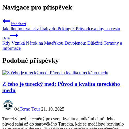
Navigace pro příspěvek
Předchozí
Jak dlouho trvá let z Prahy do Pekingu? Průvodce a tipy na cestu
Další
Kdy Vzniká Nárok na Mateřskou Dovolenou: Důležité Termíny a
Informace
Podobné příspěvky
Z čeho je turecký med: Původ a kvalita tureckého
medu
Od
Terno Tour
21. 10. 2025
Turecký med je ceněný pro svou kvalitu a unikátní chuť. Jeho
původ sahá až do starověkého Turecka, kde se medářství rozvinulo