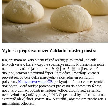
Výběr a příprava nože: Základní nástroj mistra
Krájení masa na kebab není běžné řezání; je to umění „holení“
tenkých vrstev, které vyžaduje specifické náčiní. Profesionální nože
na d├╢ner, známé jako
d├╢ner b─▒├ºa─ƒ─▒
, mají extrémně
dlouhou, tenkou a flexibilní čepel. Tato délka umožňuje kuchaři
provést řez po celé délce masového válce jediným plynulým
pohybem.
Ministerstvo vnitra ČR
poskytuje informace o cestovních
dokladech, které budete potřebovat pro cestu do domoviny těchto
nožů. Pro domácí použití je nejlepší volbou dlouhý nůž na šunku
nebo velmi ostrý nůž typu „sujihiki“. Čepel musí být nabroušena na
extrémně nízký úhel (kolem 10–15 stupňů), aby masem procházela s
minimálním odporem.