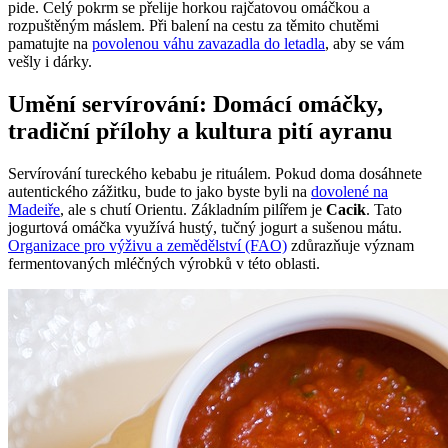
pide. Celý pokrm se přelije horkou rajčatovou omáčkou a
rozpuštěným máslem. Při balení na cestu za těmito chutěmi
pamatujte na
povolenou váhu zavazadla do letadla
, aby se vám
vešly i dárky.
Umění servírování: Domácí omáčky,
tradiční přílohy a kultura pití ayranu
Servírování tureckého kebabu je rituálem. Pokud doma dosáhnete
autentického zážitku, bude to jako byste byli na
dovolené na
Madeiře
, ale s chutí Orientu. Základním pilířem je
Cacik
. Tato
jogurtová omáčka využívá hustý, tučný jogurt a sušenou mátu.
Organizace pro výživu a zemědělství (FAO)
zdůrazňuje význam
fermentovaných mléčných výrobků v této oblasti.