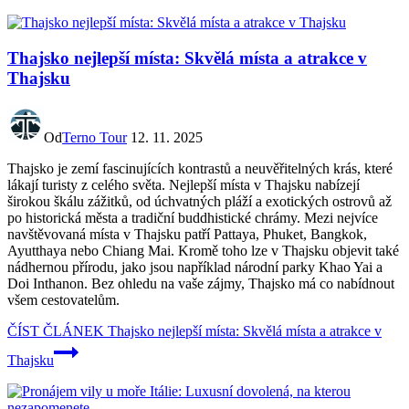
Thajsko nejlepší místa: Skvělá místa a atrakce v
Thajsku
Od
Terno Tour
12. 11. 2025
Thajsko je zemí fascinujících kontrastů a neuvěřitelných krás, které
lákají turisty z celého světa. Nejlepší místa v Thajsku nabízejí
širokou škálu zážitků, od úchvatných pláží a exotických ostrovů až
po historická města a tradiční buddhistické chrámy. Mezi nejvíce
navštěvovaná místa v Thajsku patří Pattaya, Phuket, Bangkok,
Ayutthaya nebo Chiang Mai. Kromě toho lze v Thajsku objevit také
nádhernou přírodu, jako jsou například národní parky Khao Yai a
Doi Inthanon. Bez ohledu na vaše zájmy, Thajsko má co nabídnout
všem cestovatelům.
ČÍST ČLÁNEK
Thajsko nejlepší místa: Skvělá místa a atrakce v
Thajsku