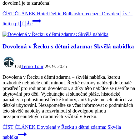
dovolená je tu zaručena!
ČÍST ČLÁNEK
Hotel Delfin Bulharsko recenze: Dovolen├í v 1.
linii u pl├í┼╛e
Dovolená v Řecku s dětmi zdarma: Skvělá nabídka
Od
Terno Tour
29. 9. 2025
Dovolená v Řecku s dětmi zdarma – skvělá nabídka, kterou
rozhodně nebudete chtít minout. Řecké ostrovy nabízejí dokonalé
prostředí pro rodinnou dovolenou, a díky této nabídce se ušetříte na
ubytování pro děti. Vychutnejte si slunečné pláže, historické
památky a pohostinnost řecké kultury, aniž byste museli utrácet za
dětské ubytování. Nezapomeňte se včas informovat o podmínkách
této skvělé nabídky a rozvrhnout si dovolenou plnou
nezapomenutelných rodinných zážitků v Řecku.
ČÍST ČLÁNEK
Dovolená v Řecku s dětmi zdarma: Skvělá
nabídka