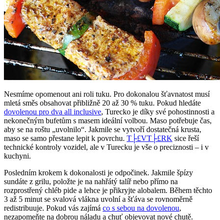
Nesmíme opomenout ani roli tuku. Pro dokonalou šťavnatost musí
mletá směs obsahovat přibližně 20 až 30 % tuku. Pokud hledáte
dovolenou pro dva all inclusive
, Turecko je díky své pohostinnosti a
nekonečným bufetům s masem ideální volbou. Maso potřebuje čas,
aby se na roštu „uvolnilo“. Jakmile se vytvoří dostatečná krusta,
maso se samo přestane lepit k povrchu.
T├£VT├£RK
sice řeší
technické kontroly vozidel, ale v Turecku je vše o preciznosti – i v
kuchyni.
Posledním krokem k dokonalosti je odpočinek. Jakmile špízy
sundáte z grilu, položte je na nahřátý talíř nebo přímo na
rozprostřený chléb pide a lehce je přikryjte alobalem. Během těchto
3 až 5 minut se svalová vlákna uvolní a šťáva se rovnoměrně
redistribuuje. Pokud vás zajímá
co s sebou na dovolenou
,
nezapomeňte na dobrou náladu a chuť objevovat nové chutě.