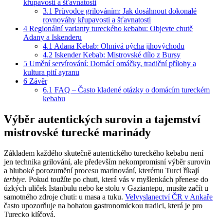
křupavosti a šťavnatosti
3.1
Průvodce grilováním: Jak dosáhnout dokonalé
rovnováhy křupavosti a šťavnatosti
4
Regionální varianty tureckého kebabu: Objevte chutě
Adany a Iskenderu
4.1
Adana Kebab: Ohnivá pýcha jihovýchodu
4.2
Iskender Kebab: Mistrovské dílo z Bursy
5
Umění servírování: Domácí omáčky, tradiční přílohy a
kultura pití ayranu
6
Závěr
6.1
FAQ – Často kladené otázky o domácím tureckém
kebabu
Výběr autentických surovin a tajemství
mistrovské turecké marinády
Základem každého skutečně autentického tureckého kebabu není
jen technika grilování, ale především nekompromisní výběr surovin
a hluboké porozumění procesu marinování, kterému Turci říkají
terbiye
. Pokud toužíte po chuti, která vás v myšlenkách přenese do
úzkých uliček Istanbulu nebo ke stolu v Gaziantepu, musíte začít u
samotného zdroje chuti: u masa a tuku.
Velvyslanectví ČR v Ankaře
často upozorňuje na bohatou gastronomickou tradici, která je pro
Turecko klíčová.