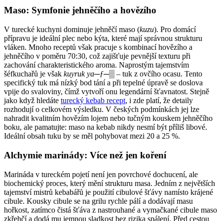
Maso: Symfonie jehněčího a hovězího
V turecké kuchyni dominuje jehněčí maso (
kuzu
). Pro domácí
přípravu je ideální plec nebo kýta, které mají správnou strukturu
vláken. Mnoho receptů však pracuje s kombinací hovězího a
jehněčího v poměru 70:30, což zajišťuje pevnější texturu při
zachování charakteristického aroma. Naprostým tajemstvím
šéfkuchařů je však
kuyruk ya─ƒ─▒
– tuk z ovčího ocasu. Tento
specifický tuk má nízký bod tání a při tepelné úpravě se doslova
vpije do svaloviny, čímž vytvoří onu legendární šťavnatost. Stejně
jako když hledáte
turecký kebab recept
, i zde platí, že detaily
rozhodují o celkovém výsledku. V českých podmínkách jej lze
nahradit kvalitním hovězím lojem nebo tučným kouskem jehněčího
boku, ale pamatujte: maso na kebab nikdy nesmí být příliš libové.
Ideální obsah tuku by se měl pohybovat mezi 20 a 25 %.
Alchymie marinády: Více než jen koření
Marináda v tureckém pojetí není jen povrchové dochucení, ale
biochemický proces, který mění strukturu masa. Jedním z největších
tajemství mistrů kebabářů je použití cibulové šťávy namísto krájené
cibule. Kousky cibule se na grilu rychle pálí a dodávají masu
hořkost, zatímco čistá šťáva z nastrouhané a vymačkané cibule maso
zkřehčí a dodá mu jemnou sladkost bez rizika spálení. Před cestou