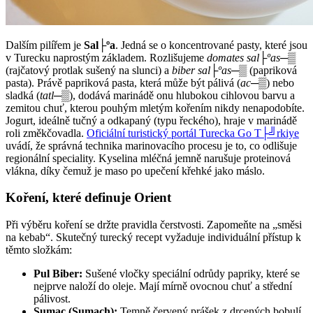
Dalším pilířem je
Sal├ºa
. Jedná se o koncentrované pasty, které jsou
v Turecku naprostým základem. Rozlišujeme
domates sal├ºas─▒
(rajčatový protlak sušený na slunci) a
biber sal├ºas─▒
(papriková
pasta). Právě papriková pasta, která může být pálivá (
ac─▒
) nebo
sladká (
tatl─▒
), dodává marinádě onu hlubokou cihlovou barvu a
zemitou chuť, kterou pouhým mletým kořením nikdy nenapodobíte.
Jogurt, ideálně tučný a odkapaný (typu řeckého), hraje v marinádě
roli změkčovadla.
Oficiální turistický portál Turecka Go T├╝rkiye
uvádí, že správná technika marinovacího procesu je to, co odlišuje
regionální speciality. Kyselina mléčná jemně narušuje proteinová
vlákna, díky čemuž je maso po upečení křehké jako máslo.
Koření, které definuje Orient
Při výběru koření se držte pravidla čerstvosti. Zapomeňte na „směsi
na kebab“. Skutečný turecký recept vyžaduje individuální přístup k
těmto složkám:
Pul Biber:
Sušené vločky speciální odrůdy papriky, které se
nejprve naloží do oleje. Mají mírně ovocnou chuť a střední
pálivost.
Sumac (Sumach):
Temně červený prášek z drcených bobulí,