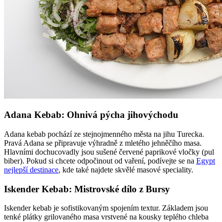
Adana Kebab: Ohnivá pýcha jihovýchodu
Adana kebab pochází ze stejnojmenného města na jihu Turecka.
Pravá Adana se připravuje výhradně z mletého jehněčího masa.
Hlavními dochucovadly jsou sušené červené paprikové vločky (pul
biber). Pokud si chcete odpočinout od vaření, podívejte se na
Egypt
nejlepší destinace
, kde také najdete skvělé masové speciality.
Iskender Kebab: Mistrovské dílo z Bursy
Iskender kebab je sofistikovaným spojením textur. Základem jsou
tenké plátky grilovaného masa vrstvené na kousky teplého chleba