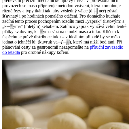
především precizní mechanické úpravy masa. V profesionálních
provozech se maso připravuje metodou vrstvení, která kombinuje
různé řezy a typy tkání tak, aby výsledný válec (d├╢ner) zůstal
šťavnatý i po hodinách pomalého otáčení. Pro domácího kuchaře
začíná tento proces pochopením rozdílu mezi „yaprak“ (listovým) a
„k─▒yma“ (mletým) kebabem. Zatímco yaprak využívá velmi tenké
plátky svaloviny, k─▒yma sází na emulzi masa a tuku. Klíčem k
úspěchu je právě distribuce tuku – v ideálním případě by se mělo
jednat o jehněčí lůj (kuyruk ya─ƒ─▒), který má nižší bod tání. Při
plánování cesty za gastronomií nezapomeňte na
příruční zavazadlo
do letadla
pro drobné nákupy koření.