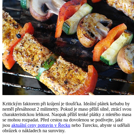
Kritickým faktorem při krájení je tloušťka. Ideální plátek kebabu by
neměl přesáhnout 2 milimetry. Pokud je maso příliš silné, ztrácí svou
charakteristickou lehkost. Naopak příliš tenké plátky z mletého masa
se mohou rozpadat. Před cestou na dovolenou se podívejte, jaké
jsou
aktuální ceny potravin v Řecku
nebo Turecku, abyste si udělali
obrázek o nákladech na suroviny.