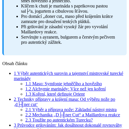
směs hovězího a jehněčího.
Klíčem k chuti je marináda s paprikovou pastou
sal├ºa, jogurtem a cibulovou šťávou.
Pro domácí „doner cut„ maso před krájením krátce
zamrazte pro dosažení tenkých plátků.
Při grilování je zásadní vysoký žár pro vyvolání
Maillardovy reakce.
Servírujte s ayranem, bulgurem a čerstvým pečivem
pro autentický zážitek.
Obsah článku
1
Výběr autentických surovin a tajemství mistrovské turecké
marinády
1.1
Maso: Symfonie jehněčího a hovězího
1.2
Alchymie marinády: Více než jen koření
1.3
Koření, které definuje Orient
2
Techniky přípravy a krájení masa: Od výběru nože po
‚d├╢ner cut‘
2.1
Výběr a příprava nože: Základní nástroj mistra
2.2
Mechanika „D├╢ner Cut“ a Maillardova reakce
2.3
Toužíte po autentickém Turecku?
3
Průvodce grilováním: Jak dosáhnout dokonalé rovnováhy