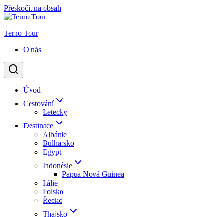
Přeskočit na obsah
Terno Tour
O nás
Úvod
Cestování
Letecky
Destinace
Albánie
Bulharsko
Egypt
Indonésie
Papua Nová Guinea
Itálie
Polsko
Řecko
Thajsko