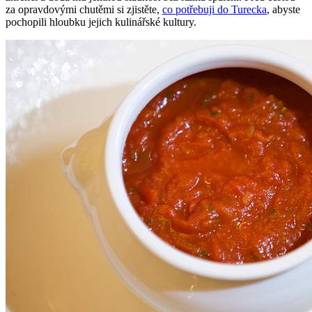
za opravdovými chutěmi si zjistěte,
co potřebuji do Turecka
, abyste
pochopili hloubku jejich kulinářské kultury.