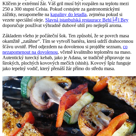
Klíčem je extrémní žár. Váš gril musí být rozpálen na teplotu mezi
250 a 300 stupni Celsia. Pokud cestujete za gastronomickými
zážitky, nezapomeňte na
kapaliny do letadla
, zejména pokud si
vezete speciální oleje.
Slavná istanbulská restaurace Behl├╝l Bey
doporučuje používat výhradně dubové uhlí pro nejlepší aroma.
Základem všeho je počáteční šok. Ten způsobí, že se povrch masa
okamžitě „zatáhne“. Tím se vytvoří bariéra, která udrží drahocennou
šťávu uvnitř. Před odjezdem na dovolenou si projděte seznam,
co
nezapomenout na dovolenou
, včetně kvalitního teploměru na maso.
Autentický turecký kebab, jako je Adana, se tradičně připravuje na
širokých, plochých kovových mečích (shish). Kovový špíz funguje
jako tepelný vodič, který přenáší žár přímo do středu masa.