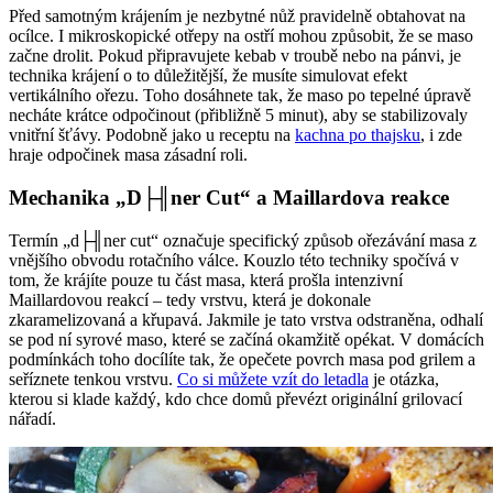
Před samotným krájením je nezbytné nůž pravidelně obtahovat na
ocílce. I mikroskopické otřepy na ostří mohou způsobit, že se maso
začne drolit. Pokud připravujete kebab v troubě nebo na pánvi, je
technika krájení o to důležitější, že musíte simulovat efekt
vertikálního ořezu. Toho dosáhnete tak, že maso po tepelné úpravě
necháte krátce odpočinout (přibližně 5 minut), aby se stabilizovaly
vnitřní šťávy. Podobně jako u receptu na
kachna po thajsku
, i zde
hraje odpočinek masa zásadní roli.
Mechanika „D├╢ner Cut“ a Maillardova reakce
Termín „d├╢ner cut“ označuje specifický způsob ořezávání masa z
vnějšího obvodu rotačního válce. Kouzlo této techniky spočívá v
tom, že krájíte pouze tu část masa, která prošla intenzivní
Maillardovou reakcí – tedy vrstvu, která je dokonale
zkaramelizovaná a křupavá. Jakmile je tato vrstva odstraněna, odhalí
se pod ní syrové maso, které se začíná okamžitě opékat. V domácích
podmínkách toho docílíte tak, že opečete povrch masa pod grilem a
seříznete tenkou vrstvu.
Co si můžete vzít do letadla
je otázka,
kterou si klade každý, kdo chce domů převézt originální grilovací
nářadí.