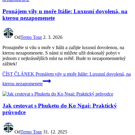
Pronájem vily u moře Itálie: Luxusní dovolená, na
kterou nezapomenete
Od
Terno Tour
2. 3. 2026
Pronajměte si vilu u moře v Itálii a zažijte luxusní dovolenou, na
kterou nezapomenete. S námi si můžete užít dokonalý pobyt v
jednom z nejkrásnějších míst na světě. Bude to nezapomenutelný
zážitek!
ČÍST ČLÁNEK
Pronájem vily u moře Itálie: Luxusní dovolená, na
kterou nezapomenete
Jak cestovat s Phuketu do Ko Ngai: Praktický
průvodce
Od
Terno Tour
31. 12. 2025