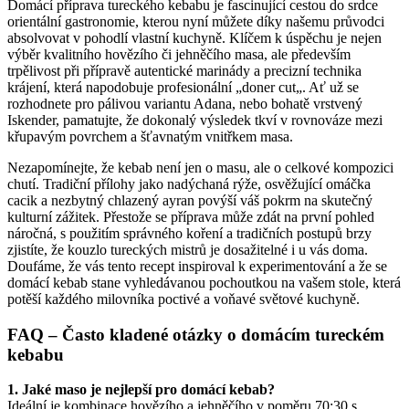
Domácí příprava tureckého kebabu je fascinující cestou do srdce
orientální gastronomie, kterou nyní můžete díky našemu průvodci
absolvovat v pohodlí vlastní kuchyně. Klíčem k úspěchu je nejen
výběr kvalitního hovězího či jehněčího masa, ale především
trpělivost při přípravě autentické marinády a precizní technika
krájení, která napodobuje profesionální „doner cut„. Ať už se
rozhodnete pro pálivou variantu Adana, nebo bohatě vrstvený
Iskender, pamatujte, že dokonalý výsledek tkví v rovnováze mezi
křupavým povrchem a šťavnatým vnitřkem masa.
Nezapomínejte, že kebab není jen o masu, ale o celkové kompozici
chutí. Tradiční přílohy jako nadýchaná rýže, osvěžující omáčka
cacik a nezbytný chlazený ayran povýší váš pokrm na skutečný
kulturní zážitek. Přestože se příprava může zdát na první pohled
náročná, s použitím správného koření a tradičních postupů brzy
zjistíte, že kouzlo tureckých mistrů je dosažitelné i u vás doma.
Doufáme, že vás tento recept inspiroval k experimentování a že se
domácí kebab stane vyhledávanou pochoutkou na vašem stole, která
potěší každého milovníka poctivé a voňavé světové kuchyně.
FAQ – Často kladené otázky o domácím tureckém
kebabu
1. Jaké maso je nejlepší pro domácí kebab?
Ideální je kombinace hovězího a jehněčího v poměru 70:30 s