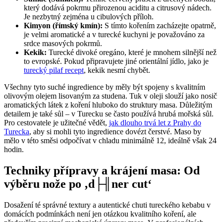
který dodává pokrmu přirozenou aciditu a citrusový nádech.
Je nezbytný zejména u cibulových příloh.
Kimyon (římský kmín):
S tímto kořením zacházejte opatrně,
je velmi aromatické a v turecké kuchyni je považováno za
srdce masových pokrmů.
Kekik:
Turecké divoké oregáno, které je mnohem silnější než
to evropské. Pokud připravujete jiné orientální jídlo, jako je
turecký pilaf recept
, kekik nesmí chybět.
Všechny tyto suché ingredience by měly být spojeny s kvalitním
olivovým olejem lisovaným za studena. Tuk v oleji slouží jako nosič
aromatických látek z koření hluboko do struktury masa. Důležitým
detailem je také sůl – v Turecku se často používá hrubá mořská sůl.
Pro cestovatele je užitečné vědět,
jak dlouho trvá let z Prahy do
Turecka
, aby si mohli tyto ingredience dovézt čerstvé. Maso by
mělo v této směsi odpočívat v chladu minimálně 12, ideálně však 24
hodin.
Techniky přípravy a krájení masa: Od
výběru nože po ‚d├╢ner cut‘
Dosažení té správné textury a autentické chuti tureckého kebabu v
domácích podmínkách není jen otázkou kvalitního koření, ale