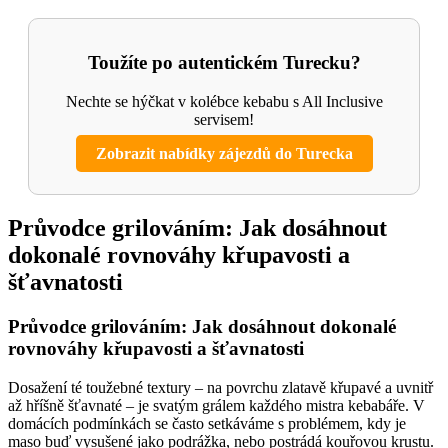
Toužíte po autentickém Turecku?
Nechte se hýčkat v kolébce kebabu s All Inclusive
servisem!
Zobrazit nabídky zájezdů do Turecka
Průvodce grilováním: Jak dosáhnout
dokonalé rovnováhy křupavosti a
šťavnatosti
Průvodce grilováním: Jak dosáhnout dokonalé
rovnováhy křupavosti a šťavnatosti
Dosažení té toužebné textury – na povrchu zlatavě křupavé a uvnitř
až hříšně šťavnaté – je svatým grálem každého mistra kebabáře. V
domácích podmínkách se často setkáváme s problémem, kdy je
maso buď vysušené jako podrážka, nebo postrádá kouřovou krustu.