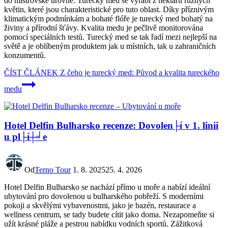
do mistrovské úrovně. Turecký med se vyrábí z nektaru různých
květin, které jsou charakteristické pro tuto oblast. Díky příznivým
klimatickým podmínkám a bohaté flóře je turecký med bohatý na
živiny a přírodní šťávy. Kvalita medu je pečlivě monitorována
pomocí speciálních testů. Turecký med se tak řadí mezi nejlepší na
světě a je oblíbeným produktem jak u místních, tak u zahraničních
konzumentů.
ČÍST ČLÁNEK
Z čeho je turecký med: Původ a kvalita tureckého
medu
Hotel Delfin Bulharsko recenze: Dovolen├í v 1. linii
u pl├í┼╛e
Od
Terno Tour
1. 8. 2025
25. 4. 2026
Hotel Delfin Bulharsko se nachází přímo u moře a nabízí ideální
ubytování pro dovolenou u bulharského pobřeží. S moderními
pokoji a skvělými vybavenostmi, jako je bazén, restaurace a
wellness centrum, se tady budete cítit jako doma. Nezapomeňte si
užít krásné pláže a pestrou nabídku vodních sportů. Zážitková