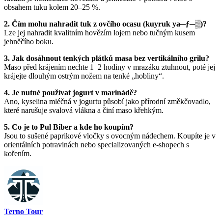
obsahem tuku kolem 20–25 %.
2. Čím mohu nahradit tuk z ovčího ocasu (kuyruk ya─ƒ─▒)?
Lze jej nahradit kvalitním hovězím lojem nebo tučným kusem
jehněčího boku.
3. Jak dosáhnout tenkých plátků masa bez vertikálního grilu?
Maso před krájením nechte 1–2 hodiny v mrazáku ztuhnout, poté jej
krájejte dlouhým ostrým nožem na tenké „hobliny“.
4. Je nutné používat jogurt v marinádě?
Ano, kyselina mléčná v jogurtu působí jako přírodní změkčovadlo,
které narušuje svalová vlákna a činí maso křehkým.
5. Co je to Pul Biber a kde ho koupím?
Jsou to sušené paprikové vločky s ovocným nádechem. Koupíte je v
orientálních potravinách nebo specializovaných e-shopech s
kořením.
Terno Tour