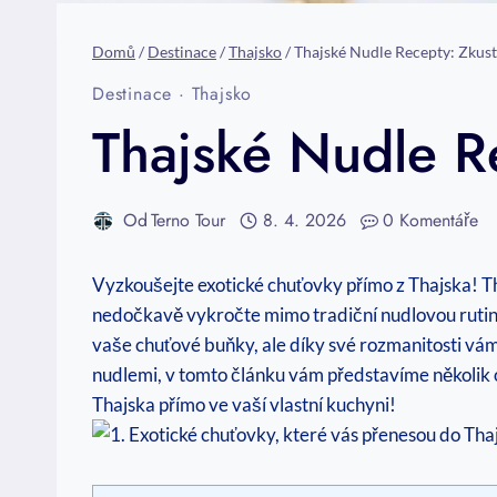
Domů
/
Destinace
/
Thajsko
/
Thajské Nudle Recepty: Zkust
Destinace
·
Thajsko
Thajské Nudle R
Od
Terno Tour
8. 4. 2026
0 Komentáře
Vyzkoušejte exotické chuťovky přímo z Thajska! Th
nedočkavě vykročte mimo tradiční nudlovou rutinu
vaše chuťové buňky, ale díky své rozmanitosti vám 
nudlemi, v tomto článku vám představíme několik 
Thajska přímo ve vaší vlastní kuchyni!