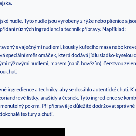
ajska.
ské nudle. Tyto nudle jsou vyrobeny z rýže nebo pšenice a jso
 přidání různých ingrediencí a technik přípravy. Například:
ipravený s vaječnými nudlemi, kousky kuřecího masa nebo kreve
vá speciální směs omáček, která dodává jídlu sladko-kyselou c
stými rýžovými nudlemi, masem (např. hovězím), čerstvou zele
ou chuť.
ávné ingredience a techniky, aby se dosáhlo autentické chuti. K
oriandrové lístky, arašídy a česnek. Tyto ingredience se kom
menutelný pokrm. Při přípravě je důležité dodržovat správné t
dokonalé textury a chuti.