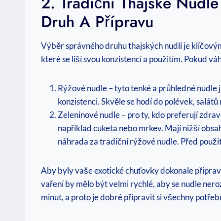
2. Tradiční Thajské Nudle
Druh A Přípravu
Výběr správného druhu thajských nudlí je klíčovým
které se liší svou konzistencí a použitím. Pokud 
Rýžové nudle – tyto tenké a průhledné nudle 
konzistenci. Skvěle se hodí do polévek, salá
Zeleninové nudle – pro ty, kdo preferují zdrav
například cuketa nebo mrkev. Mají nižší obsah
náhrada za tradiční rýžové nudle. Před použi
Aby byly vaše exotické chuťovky dokonale připrave
vaření by mělo být velmi rychlé, aby se nudle nero
minut, a proto je dobré připravit si všechny potř