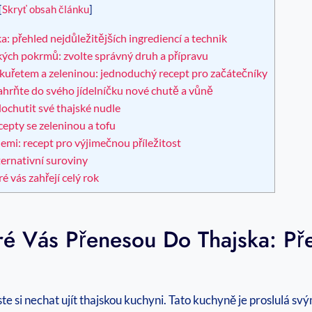
[
Skryť obsah článku
]
a: přehled nejdůležitějších ingrediencí a technik
ckých pokrmů: zvolte správný druh a přípravu
 kuřetem a zeleninou: jednoduchý recept pro začátečníky
ahrňte do svého jídelníčku nové chutě a vůně
ochutit své thajské nudle
cepty se zeleninou a tofu
lemi: recept pro výjimečnou příležitost
ternativní suroviny
é vás zahřejí celý rok
ré Vás Přenesou Do Thajska: Př
ste si nechat ujít thajskou kuchyni. Tato kuchyně je proslulá 