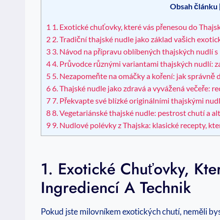
Obsah článku
1
1. Exotické chuťovky, které vás přenesou do Thajsk
2
2. Tradiční thajské nudle jako základ vašich exoti
3
3. Návod na přípravu oblíbených thajských nudlí s
4
4. Průvodce různými variantami thajských nudlí: z
5
5. Nezapomeňte na omáčky a koření: jak správně d
6
6. Thajské nudle jako zdravá a vyvážená večeře: re
7
7. Překvapte své blízké originálními thajskými nud
8
8. Vegetariánské thajské nudle: pestrost chutí a al
9
9. Nudlové polévky z Thajska: klasické recepty, kter
1. Exotické Chuťovky, Kte
Ingrediencí A Technik
Pokud jste milovníkem exotických chutí, neměli by