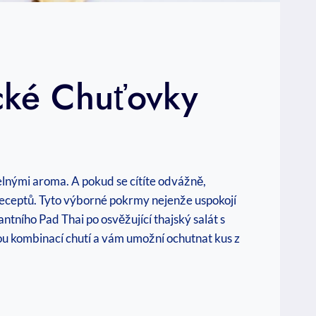
ické Chuťovky
elnými aroma. A pokud se cítíte odvážně,
receptů. Tyto výborné pokrmy nejenže uspokojí
ntního Pad Thai po osvěžující thajský salát s
ou kombinací chutí a vám umožní ochutnat kus z