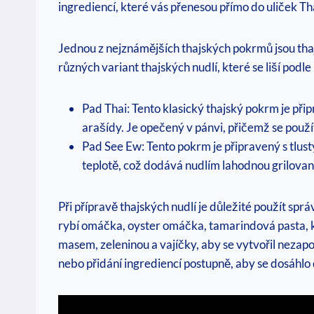
ingrediencí, které vás přenesou přímo do uliček Th
Jednou z nejznámějších thajských pokrmů jsou thaj
různých variant thajských nudlí, které se liší podle
Pad Thai: Tento klasický thajský pokrm je př
arašídy. Je opečený v pánvi, přičemž se použí
Pad See Ew: Tento pokrm je připravený s tlu
teplotě, což dodává nudlím lahodnou grilovan
Při přípravě thajských nudlí je důležité použít spr
rybí omáčka, oyster omáčka, tamarindová pasta, k
masem, zeleninou a vajíčky, aby se vytvořil nezapo
nebo přidání ingrediencí postupně, aby se dosáhlo 