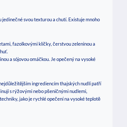
u jedinečné svou texturou a chutí. Existuje mnoho
tami, fazolkovými klíčky, čerstvou zeleninou a
huť.
ninou a sójovou omáčkou. Je opečený na vysoké
 nejdůležitějším ingrediencím thajských nudlí patří
binují s rýžovými nebo pšeničnými nudlemi,
echniky, jako je rychlé opečení na vysoké teplotě