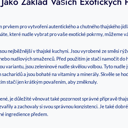
 Jako Základ Vašich Exotických
 prvkem pro vytvoření autentického a chutného thajského jídla.
váháte, které nudle vybrat pro vaše exotické pokrmy, můžeme v
jsou nejběžnější v thajské kuchyni. Jsou vyrobené ze směsi r
tů nebo nudlových smaženců. Před použitím je stačí namočit do
ou variantu, jsou zeleninové nudle skvělou volbou. Tyto nudle 
 sacharidů a jsou bohaté na vitamíny a minerály. Skvěle se ho
tím stačí jen krátkým povařením, aby změknuly.
né, je důležité věnovat také pozornost správné přípravě thajs
zvařily a zachovaly si svou správnou konzistenci. Je také dobré
ebné ingredience předem.