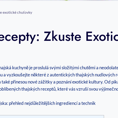
e exotické chuťovky
ecepty: Zkuste Exot
ajská kuchyně je proslulá svými složitými chutěmi a neodolat
 a vyzkoušejte některé z autentických thajských nudlových 
také přinesou nové zážitky a poznání exotické kultury. Od pika
oblíbených thajských receptů, které vás vzruší svou výjimečn