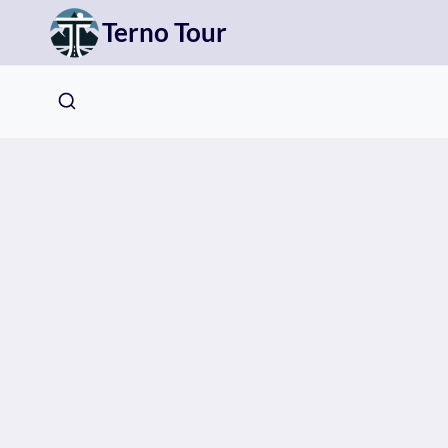
Přeskočit
Terno Tour
na
obsah