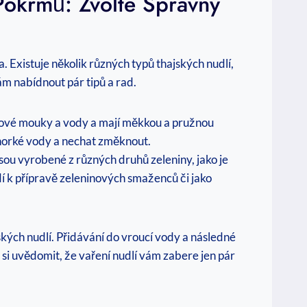
 Pokrmů: Zvolte Správný
 Existuje několik různých typů thajských nudlí,
ám nabídnout pár tipů a rad.
ýžové mouky a vody a mají měkkou a pružnou
 horké vody a nechat změknout.
jsou vyrobené z různých druhů zeleniny, jako je
dí k přípravě zeleninových smaženců či jako
kých nudlí. Přidávání do vroucí vody a následné
 si uvědomit, že vaření nudlí vám zabere jen pár