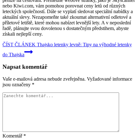
peníze na cestování. Přehledné webové stránky, jako je Skyscanner
nebo Kiwi.com, vám pomohou porovnat ceny letů od různých
leteckých společností. Dále se vyplatí sledovat speciální nabídky a
aktuální slevy. Nezapomeňte také zkoumat alternativní odletové a
příletové letiště, které mohou nabízet levnější lety. A v neposlední
řadě, plánujte svou dovolenou s dostatečným předstihem, abyste
získali nejlepší ceny.
ČÍST ČLÁNEK
Thajsko letenky levně: Tipy na výhodné letenky
do Thajska
Napsat komentář
Vaše e-mailová adresa nebude zveřejněna.
Vyžadované informace
jsou označeny
*
Komentář
*