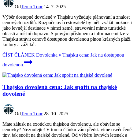
Od
Terno Tour
14. 7. 2025
Výběr dostupné dovolené v Thajsku vyžaduje plánování a znalost
cenových rozdílů. Rozpočetoví cestovatelé by měli zvážit možnosti
jako levnější destinace v rámci země, stravování mimo turistické
oblasti a místní dopravu. S pravým přístupem a informacemi lze v
Thajsku strávit cenově dostupnou dovolenou plnou krásných pláží,
kultury a zážitků.
ČÍST ČLÁNEK
Dovolenka v Thajsku cena: Jak na dostupnou
dovolenou.
Thajsko dovolená cena: Jak spořit na thajské
dovolené
Od
Terno Tour
28. 10. 2025
Máte zálusk na exotickou thajskou dovolenou, ale obáváte se
cenovky? Nezoufejte! V tomto článku vám představíme osvědčené
tipy, jak spořit na thajské dovolené. Od výběru levných letenek a