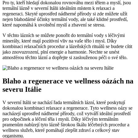
Pro ty, kteří hledají dokonalou rovnováhu mezi tělem a myslí, jsou
termální lázně v severní Itálii ideálním místem k relaxaci a
regeneraci. Skryté uprostřed nádherné přírody si zde můžete užít
nejen blahodárné účinky termální vody, ale také klidné prostředí,
které napomáhá k uvolnění myslí a zbavení se stresu.
V těchto lázních se můžete ponořit do termální vody s léčivými
minerály, které mají pozitivní vliv na vaše tělo i mysl. Díky
kombinaci relaxačních procedur a lázeňských rituálů se budete cítit
jako znovuzrození, plní energie a harmonie. Nechte se unést
atmosférou těchto lázní a dopřejte si zaslouženou péči o své tělo.
Blaho a regenerace ve wellness oázách na
severu Itálie
V severní Itálii se nachází řada termálních lázní, které poskytují
dokonalou kombinaci relaxace a regenerace. Tyto wellness oázy se
nacházejí uprostřed nádherné přírody, což vytváří ideální prostředí
pro odpočinek a léčení těla i mysli. Díky léčivým termálním
pramenům nabízejí tyto lázně širokou škálu léčebných procedur a
wellness služeb, které pomáhají zlepšit zdraví a celkový stav
organismu.