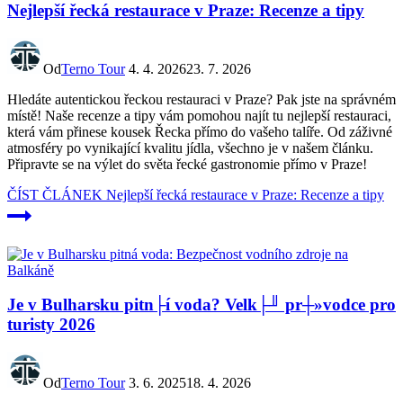
Nejlepší řecká restaurace v Praze: Recenze a tipy
Od
Terno Tour
4. 4. 2026
23. 7. 2026
Hledáte autentickou řeckou restauraci v Praze? Pak jste na správném
místě! Naše recenze a tipy vám pomohou najít tu nejlepší restauraci,
která vám přinese kousek Řecka přímo do vašeho talíře. Od záživné
atmosféry po vynikající kvalitu jídla, všechno je v našem článku.
Připravte se na výlet do světa řecké gastronomie přímo v Praze!
ČÍST ČLÁNEK
Nejlepší řecká restaurace v Praze: Recenze a tipy
Je v Bulharsku pitn├í voda? Velk├╜ pr┼»vodce pro
turisty 2026
Od
Terno Tour
3. 6. 2025
18. 4. 2026