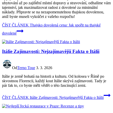
ubytování až po zajištění místní dopravy a stravování, odhalíme vám
tajemství, jak maximalizovat radost z dovolené za minimální
náklady. Připravte se na nezapomenutelnou thajskou dovolenou,
aniž byste museli vykráčet z vašeho rozpočtu!
ČÍST ČLÁNEK
Thajsko dovolená cena: Jak spořit na thajské
dovolené
Itálie Zajímavosti: Nejzajímavější Fakta o Itálii
Od
Terno Tour
3. 3. 2026
Itálie je země bohatá na historii a kulturu. Od kolosea v Římě po
skvostnou Florencii, každý kout Itálie skrývá zajímavosti. Tady je
pár fak to, co byste měli vědět o této fascinující zemi.
ČÍST ČLÁNEK
Itálie Zajímavosti: Nejzajímavější Fakta o Itálii