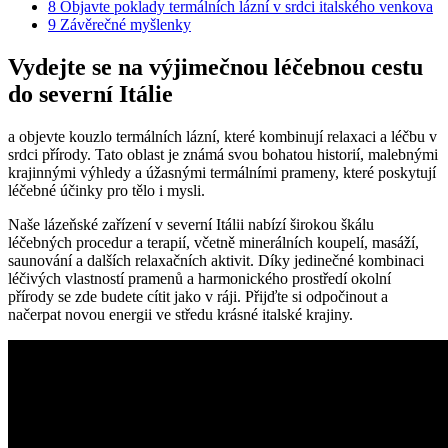
8
Objavte poklady termálních lázní v srdci italského venkova
9
Závěrečné myšlenky
Vydejte se na výjimečnou léčebnou cestu
do severní Itálie
a objevte kouzlo termálních lázní, které kombinují relaxaci a léčbu v
srdci přírody. Tato oblast je známá svou bohatou historií, malebnými
krajinnými výhledy a úžasnými termálními prameny, které poskytují
léčebné účinky pro tělo i mysli.
Naše lázeňské zařízení v severní Itálii nabízí širokou škálu
léčebných procedur a terapií, včetně minerálních koupelí, masáží,
saunování a dalších relaxačních aktivit. Díky jedinečné kombinaci
léčivých vlastností pramenů a harmonického prostředí okolní
přírody se zde budete cítit jako v ráji. Přijďte si odpočinout a
načerpat novou energii ve středu krásné italské krajiny.