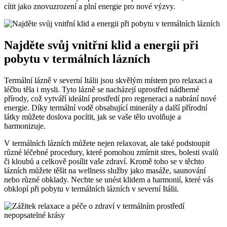
cítit jako znovuzrození a plní energie pro nové výzvy.
Najděte svůj vnitřní klid a energii při
pobytu v termálních lázních
Termální lázně v severní Itálii jsou skvělým místem pro relaxaci a
léčbu těla i mysli. Tyto lázně se nacházejí uprostřed nádherné
přírody, což vytváří ideální prostředí pro regeneraci a nabrání nové
energie. Díky termální vodě obsahující minerály a další přírodní
látky můžete doslova pocítit, jak se vaše tělo uvolňuje a
harmonizuje.
V termálních lázních můžete nejen relaxovat, ale také podstoupit
různé léčebné procedury, které pomohou zmírnit stres, bolesti svalů
či kloubů a celkově posílit vaše zdraví. Kromě toho se v těchto
lázních můžete těšit na wellness služby jako masáže, saunování
nebo různé obklady. Nechte se unést klidem a harmonií, které vás
obklopí při pobytu v termálních lázních v severní Itálii.