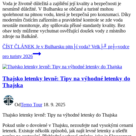
Voda je životně důležitá a zajištění její kvality a bezpečnosti je
nesmírně důležité. V Bulharsku se občané a turisté mohou
spolehnout na pitnou vodu, která je bezpečná pro konzumaci. Díky
moderním čistícím zařízením a pravidelné kontrole se zde voda
neustále monitoruje, aby splňovala přísné standardy kvality. Bez
obav tedy můžeme vychutnat osvěžující doušek vody z místního
zdroje na Balkáně.
ČÍST ČLÁNEK
Je v Bulharsku pitn├í voda? Velk├╜ pr┼»vodce
pro turisty 2026
Thajsko letenky levně: Tipy na výhodné letenky do
Thajska
Od
Terno Tour
18. 9. 2025
Thajsko letenky levně: Tipy na výhodné letenky do Thajska
Pokud sníte o dovolené v Thajsku, nezoufejte nad vysokými cenami
letenek. Existuje několik způsobů, jak najít levné letenky a ušetřit