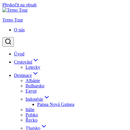
Přeskočit na obsah
Terno Tour
O nás
Úvod
Cestování
Letecky
Destinace
Albánie
Bulharsko
Egypt
Indonésie
Papua Nová Guinea
Itálie
Polsko
Řecko
Thajsko