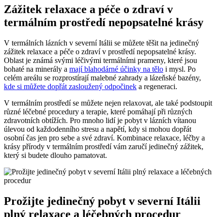
Zážitek relaxace a péče o zdraví v
termálním prostředí nepopsatelné krásy
V termálních lázních v severní Itálii se můžete těšit na jedinečný
zážitek relaxace a péče o zdraví v prostředí nepopsatelné krásy.
Oblast je známá svými léčivými termálními prameny, které jsou
bohaté na minerály a
mají blahodárné účinky na tělo
i mysl. Po
celém areálu se rozprostírají malebné zahrady a lázeňské bazény,
kde si můžete dopřát zasloužený odpočinek
a regeneraci.
V termálním prostředí se můžete nejen relaxovat, ale také podstoupit
různé léčebné procedury a terapie, které pomáhají při různých
zdravotních obtížích. Pro mnoho lidí je pobyt v lázních vítanou
úlevou od každodenního stresu a napětí, kdy si mohou dopřát
osobní čas jen pro sebe a své zdraví. Kombinace relaxace, léčby a
krásy přírody v termálním prostředí vám zaručí jedinečný zážitek,
který si budete dlouho pamatovat.
Prožijte jedinečný pobyt v severní Itálii
plný relaxace a léčebných procedur