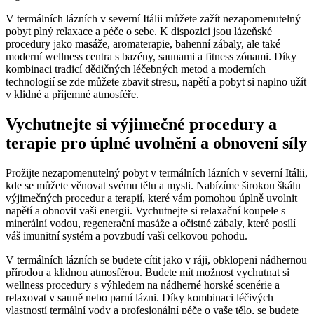
V termálních lázních v severní Itálii můžete zažít nezapomenutelný
pobyt plný relaxace a péče o sebe. K dispozici jsou lázeňské
procedury jako masáže, aromaterapie, bahenní zábaly, ale také
moderní wellness centra s bazény, saunami a fitness zónami. Díky
kombinaci tradicí dědičných léčebných metod a moderních
technologií se zde můžete zbavit stresu, napětí a pobyt si naplno užít
v klidné a příjemné atmosféře.
Vychutnejte si výjimečné procedury a
terapie pro úplné uvolnění a obnovení síly
Prožijte nezapomenutelný pobyt v termálních lázních v severní Itálii,
kde se můžete věnovat svému tělu a mysli. Nabízíme širokou škálu
výjimečných procedur a terapií, které vám pomohou úplně uvolnit
napětí a obnovit vaši energii. Vychutnejte si relaxační koupele s
minerální vodou, regenerační masáže a očistné zábaly, které posílí
váš imunitní systém a povzbudí vaši celkovou pohodu.
V termálních lázních se budete cítit jako v ráji, obklopeni nádhernou
přírodou a klidnou atmosférou. Budete mít možnost vychutnat si
wellness procedury s výhledem na nádherné horské scenérie a
relaxovat v sauně nebo parní lázni. Díky kombinaci léčivých
vlastností termální vody a profesionální péče o vaše tělo, se budete