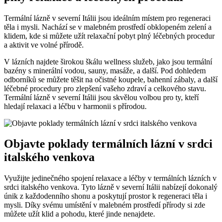
Termální lázně v severní Itálii jsou ideálním místem pro regeneraci
těla i mysli. Nachází se v malebném prostředí obklopeném zelení a
klidem, kde si můžete užít relaxační pobyt plný léčebných procedur
a aktivit ve volné přírodě.
V lázních najdete širokou škálu wellness služeb, jako jsou termální
bazény s minerální vodou, sauny, masáže, a další. Pod dohledem
odborníků se můžete těšit na očistné koupele, bahenní zábaly, a další
léčebné procedury pro zlepšení vašeho zdraví a celkového stavu.
Termální lázně v severní Itálii jsou skvělou volbou pro ty, kteří
hledají relaxaci a léčbu v harmonii s přírodou.
Objavte poklady termálních lázní v srdci
italského venkova
Využijte jedinečného spojení relaxace a léčby v termálních lázních v
srdci italského venkova. Tyto lázně v severní Itálii nabízejí dokonalý
únik z každodenního shonu a poskytují prostor k regeneraci těla i
mysli. Díky svému umístění v malebném prostředí přírody si zde
můžete užít klid a pohodu, které jinde nenajdete.