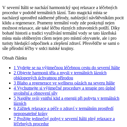
V severní Itálii se nachází harmonický spoj relaxace a léčebných
procedur v podobě termálních lázní. Tato magická místa se
nacházejí uprostřed nádherné přírody, nabízející návštěvníkům pocit
klidu a regenerace. Prameny termální vody zde poskytují nejen
možnost relaxace, ale také léčbu různých zdravotních potíží. Díky
bohaté historii a tradici využívání termální vody se tato lázeňská
místa stala oblíbeným cílem nejen pro místní obyvatele, ale i pro
turisty hledající odpočinek a zlepšení zdraví. Přesvědčte se sami o
síle přírodní léčby v srdci italské krajiny.
Obsah článku
1
Vydejte se na výjimečnou léčebnou cestu do severní Itálie
2
Objevte harmonii těla a mysli v termálních lázních
obklopených úchvatnou přírodou
3
Blaho a regenerace ve wellness oázách na severu Itálie
4
Vychutnejte si výjimečné procedury a terapie pro úplné
uvolnění a obnovení síly
5
Najděte svůj vnitřní klid a energii při pobytu v termálních
lázních
6
Zážitek relaxace a péče o zdraví v termálním prostředí
nepopsatelné krásy
7
Prožijte jedinečný pobyt v severní Itálii plný relaxace a
léčebných procedur