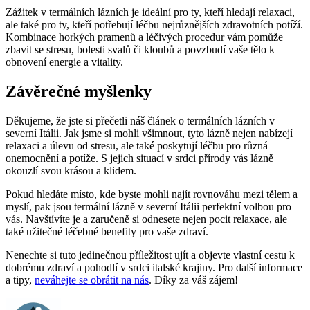
Zážitek v termálních lázních je ideální pro ty, kteří hledají relaxaci,
ale také pro ty, kteří potřebují léčbu nejrůznějších zdravotních potíží.
Kombinace horkých pramenů a léčivých procedur vám pomůže
zbavit se stresu, bolesti svalů či kloubů a povzbudí vaše tělo k
obnovení energie a vitality.
Závěrečné myšlenky
Děkujeme, že jste si přečetli náš článek o termálních lázních v
severní Itálii. Jak jsme si mohli všimnout, tyto lázně nejen nabízejí
relaxaci a úlevu od stresu, ale také poskytují léčbu pro různá
onemocnění a potíže. S jejich situací v srdci přírody vás lázně
okouzlí svou krásou a klidem.
Pokud hledáte místo, kde byste mohli najít rovnováhu mezi tělem a
myslí, pak jsou termální lázně v severní Itálii perfektní volbou pro
vás. Navštívíte je a zaručeně si odnesete nejen pocit relaxace, ale
také užitečné léčebné benefity pro vaše zdraví.
Nenechte si tuto jedinečnou příležitost ujít a objevte vlastní cestu k
dobrému zdraví a pohodlí v srdci italské krajiny. Pro další informace
a tipy,
neváhejte se obrátit na nás
. Díky za váš zájem!