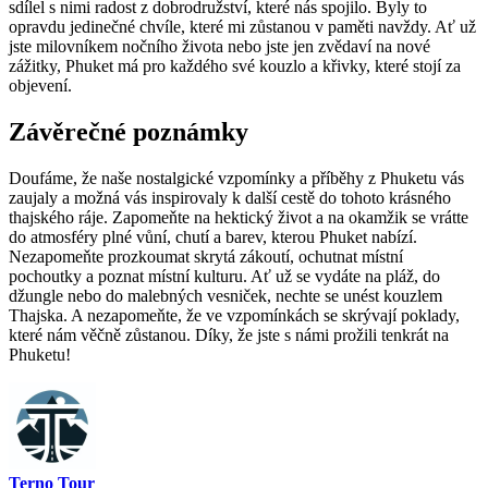
sdílel s nimi radost z dobrodružství, které nás spojilo. Byly to
opravdu jedinečné chvíle, které mi zůstanou v paměti navždy. Ať už
jste ⁢milovníkem‍ nočního života nebo jste⁢ jen zvědaví na⁢ nové
zážitky, Phuket ‌má pro každého své kouzlo a křivky, které stojí za
objevení.
Závěrečné⁣ poznámky
Doufáme, že naše nostalgické vzpomínky a příběhy‌ z Phuketu vás
zaujaly a ‍možná vás inspirovaly⁤ k další cestě do tohoto ‍krásného
thajského ‌ráje. Zapomeňte na hektický život ‍a na okamžik se vrátte
do atmosféry plné vůní, chutí a barev, kterou Phuket nabízí.
⁤Nezapomeňte⁢ prozkoumat skrytá zákoutí, ochutnat místní
pochoutky a poznat místní kulturu. Ať už ⁤se vydáte na pláž, do
džungle ​nebo do malebných ‍vesniček, nechte se unést kouzlem
Thajska. A nezapomeňte, že ⁣ve vzpomínkách se skrývají poklady,
které nám věčně zůstanou. Díky, ‍že jste s námi prožili tenkrát na
Phuketu!
Terno Tour