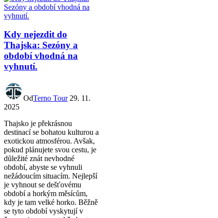
Kdy nejezdit do
Thajska: Sezóny a
období vhodná na
vyhnutí.
Od
Terno Tour
29. 11.
2025
Thajsko je překrásnou
destinací se bohatou kulturou a
exotickou atmosférou. Avšak,
pokud plánujete svou cestu, je
důležité znát nevhodné
období, abyste se vyhnuli
nežádoucím situacím. Nejlepší
je vyhnout se dešťovému
období a horkým měsícům,
kdy je tam velké horko. Běžně
se tyto období vyskytují v