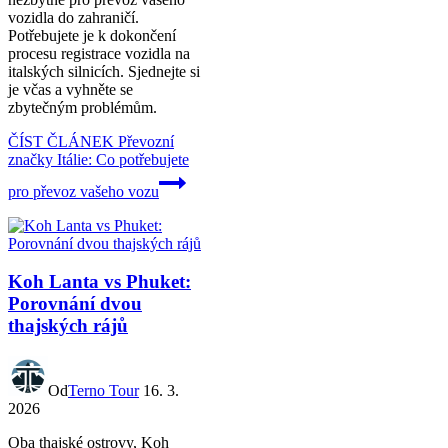
vozidla do zahraničí.
Potřebujete je k dokončení
procesu registrace vozidla na
italských silnicích. Sjednejte si
je včas a vyhněte se
zbytečným problémům.
ČÍST ČLÁNEK
Převozní
značky Itálie: Co potřebujete
pro převoz vašeho vozu
Koh Lanta vs Phuket:
Porovnání dvou
thajských rájů
Od
Terno Tour
16. 3.
2026
Oba thajské ostrovy, Koh