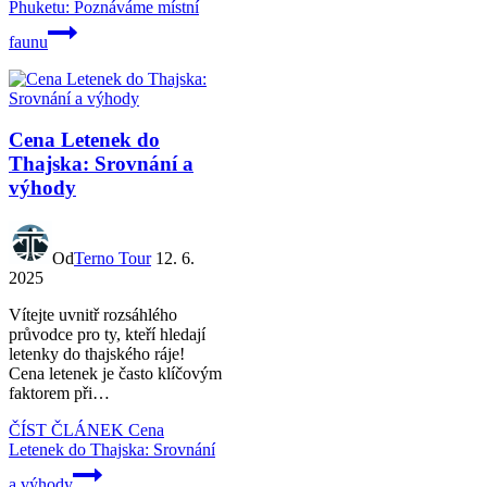
Phuketu: Poznáváme místní
faunu
Cena Letenek do
Thajska: Srovnání a
výhody
Od
Terno Tour
12. 6.
2025
Vítejte uvnitř rozsáhlého
průvodce pro ty, kteří hledají
letenky do thajského ráje!
Cena letenek je často klíčovým
faktorem při…
ČÍST ČLÁNEK
Cena
Letenek do Thajska: Srovnání
a výhody