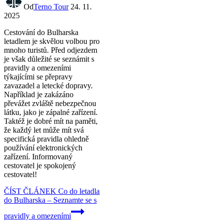
Od
Terno Tour
24. 11.
2025
Cestování do Bulharska
letadlem je skvělou volbou pro
mnoho turistů. Před odjezdem
je však důležité se seznámit s
pravidly a omezeními
týkajícími se přepravy
zavazadel a letecké dopravy.
Například je zakázáno
převážet zvláště nebezpečnou
látku, jako je zápalné zařízení.
Taktéž je dobré mít na paměti,
že každý let může mít svá
specifická pravidla ohledně
používání elektronických
zařízení. Informovaný
cestovatel je spokojený
cestovatel!
ČÍST ČLÁNEK
Co do letadla
do Bulharska – Seznamte se s
pravidly a omezeními