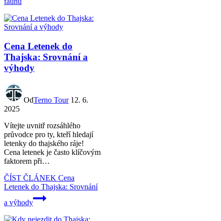
faunu
Cena Letenek do
Thajska: Srovnání a
výhody
Od
Terno Tour
12. 6.
2025
Vítejte uvnitř rozsáhlého
průvodce pro ty, kteří hledají
letenky do thajského ráje!
Cena letenek je často klíčovým
faktorem při…
ČÍST ČLÁNEK
Cena
Letenek do Thajska: Srovnání
a výhody