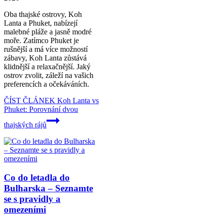
Oba thajské ostrovy, Koh
Lanta a Phuket, nabízejí
malebné pláže a jasně modré
moře. Zatímco Phuket je
rušnější a má více možností
zábavy, Koh Lanta zůstává
klidnější a relaxačnější. Jaký
ostrov zvolit, záleží na vašich
preferencích a očekáváních.
ČÍST ČLÁNEK
Koh Lanta vs
Phuket: Porovnání dvou
thajských rájů
Co do letadla do
Bulharska – Seznamte
se s pravidly a
omezeními