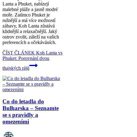
Lanta a Phuket, nabízejí
malebné pláže a jasně modré
moře. Zatímco Phuket je
rušnější a má více možností
zábavy, Koh Lanta zůstává
klidnější a relaxačnější. Jaký
ostrov zvolit, záleží na vašich
preferencích a očekáváních.
ČÍST ČLÁNEK
Koh Lanta vs
Phuket: Porovnání dvou
thajských rájů
Co do letadla do
Bulharska – Seznamte
se s pravidly a
omezeními