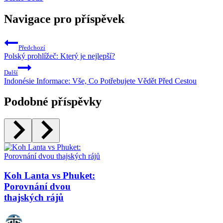
Navigace pro příspěvek
Předchozí
Polský prohlížeč: Který je nejlepší?
Další
Indonésie Informace: Vše, Co Potřebujete Vědět Před Cestou
Podobné příspěvky
Koh Lanta vs Phuket:
Porovnání dvou
thajských rájů