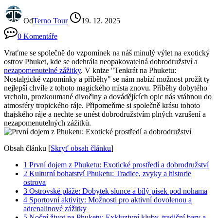
Od
Terno Tour
19. 12. 2025
0 Komentáře
Vraťme se společně do vzpomínek na náš minulý výlet na exotický
ostrov Phuket, kde ​se odehrála neopakovatelná dobrodružství ⁢a
nezapomenutelné zážitky
. V knize "Tenkrát na Phuketu:
Nostalgické vzpomínky a příběhy" se nám ⁤nabízí možnost prožít ty
nejlepší chvíle z tohoto magického místa znovu.‌ Příběhy dobytého
vrcholu, prozkoumané divočiny a dovádějících opic nás vtáhnou do
atmosféry tropického ráje. Připomeňme ‌si společně krásu tohoto
thajského ráje a nechte se unést dobrodružstvím plných vzrušení a⁤
nezapomenutelných zážitků.
Obsah článku
[
Skryť obsah článku
]
1
První dojem z Phuketu: Exotické prostředí a dobrodružství
2
Kulturní bohatství Phuketu: Tradice, zvyky a historie
ostrova
3
Ostrovské pláže: Dobytek slunce a bílý písek ‌pod nohama
4
Sportovní aktivity: Možnosti pro aktivní⁤ dovolenou a
adrenalinové zážitky
5
Noční život na Phuketu: Exkluzivní kluby, tradiční bary a‍