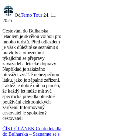
Od
Terno Tour
24. 11.
2025
Cestování do Bulharska
letadlem je skvělou volbou pro
mnoho turistů. Před odjezdem
je však důležité se seznámit s
pravidly a omezeními
týkajícími se přepravy
zavazadel a letecké dopravy.
Například je zakázáno
převážet zvláště nebezpečnou
látku, jako je zápalné zařízení.
Taktéž je dobré mít na paměti,
že každý let může mít svá
specifická pravidla ohledně
používání elektronických
zařízení. Informovaný
cestovatel je spokojený
cestovatel!
ČÍST ČLÁNEK
Co do letadla
do Bulharska – Seznamte se s