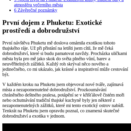
atmosféra večerního města
6
Závěrečné⁣ poznámky
První dojem z Phuketu: Exotické
prostředí a dobrodružství
První návštěva ⁣Phuketu mě doslova omámila exotikou ⁢tohoto
thajského ráje. Už při přistání na letišti‌ jsem ‍cítil, ​že ​mě čeká
dobrodružství, které si budu pamatovat navždy. Procházka uličkami
města byla pro mě jako skok ⁤do​ světa plného vůní,⁣ barev a‍
neuvěřitelných zážitků. ⁤Každý roh skrýval něco ⁤nového a
jedinečného, co mi ukázalo, jak krásné a inspirativní ‌může cestování
být.
V každém kroku‌ na Phuketu jsem‌ objevoval nové tváře, zajímavá
místa a nezapomenutelné dobrodružství. Prozkoumávání⁢
chráněného deštného pralesa, potápění se v křišťálově​ čistém moři
nebo ochutnávání tradiční thajské kuchyně byly jen některé ​z
nezapomenutelných zážitků, které mi tento exotický ostrov nabídl.⁣
Tenkrát na Phuketu jsem opravdu poznal, co znamená skutečné
dobrodružství a exotika v jednom.