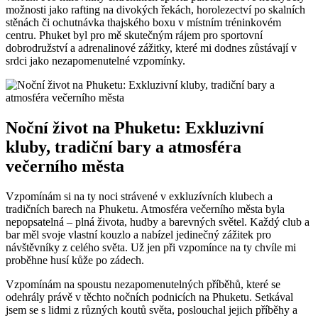
možnosti jako rafting na divokých řekách, horolezectví po skalních
stěnách či⁢ ochutnávka thajského boxu v místním tréninkovém
centru. Phuket byl ‌pro mě skutečným rájem pro sportovní
dobrodružství a adrenalinové zážitky, které mi dodnes zůstávají v
srdci‌ jako ‌nezapomenutelné vzpomínky.
Noční život na Phuketu: Exkluzivní
kluby, tradiční bary a‍ atmosféra
večerního města
Vzpomínám si na⁢ ty noci strávené v exkluzívních klubech a
tradičních ⁢barech na Phuketu. Atmosféra večerního města byla‌
nepopsatelná – plná života, hudby a barevných světel. Každý ‌club a
bar⁢ měl svoje vlastní kouzlo a nabízel⁣ jedinečný zážitek pro
návštěvníky ‌z⁣ celého světa. Už ‍jen při vzpomínce⁢ na ty chvíle mi
proběhne‌ husí ⁢kůže po zádech.
Vzpomínám na spoustu nezapomenutelných⁢ příběhů, které se
odehrály‍ právě v těchto nočních podnicích na Phuketu. Setkával
jsem se s‍ lidmi z různých koutů světa, poslouchal jejich příběhy⁣ a