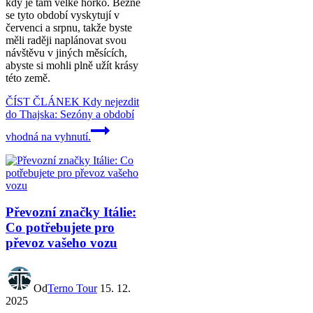
kdy je tam velké horko. Běžně
se tyto období vyskytují v
červenci a srpnu, takže byste
měli raději naplánovat svou
návštěvu v jiných měsících,
abyste si mohli plně užít krásy
této země.
ČÍST ČLÁNEK
Kdy nejezdit
do Thajska: Sezóny a období
vhodná na vyhnutí.
Převozní značky Itálie:
Co potřebujete pro
převoz vašeho vozu
Od
Terno Tour
15. 12.
2025