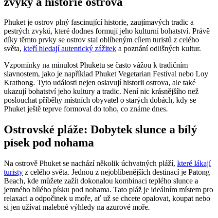
zvyky a historie ostrova
Phuket ⁢je ostrov plný fascinující⁣ historie, zaujímavých tradic a
pestrých zvyků, které dodnes⁣ formují jeho kulturní bohatství. Právě
‍díky ⁢těmto prvky se ostrov stal oblíbeným cílem turistů⁢ z celého
světa,
kteří hledají autentický zážitek
a poznání odlišných kultur.
Vzpomínky na minulost Phuketu se často vážou k tradičním
slavnostem, jako je například Phuket Vegetarian Festival nebo Loy⁣
Krathong. Tyto události nejen oslavují historii ostrova, ale ⁤také
ukazují bohatství jeho kultury a tradic. Není nic krásnějšího než
poslouchat příběhy místních obyvatel o starých‌ dobách, kdy se
Phuket ještě teprve formoval do toho, co známe dnes.
Ostrovské pláže: Dobytek slunce a bílý
písek ‌pod nohama
Na ostrově Phuket se nachází několik úchvatných pláží,
které lákají
turisty
z celého světa. Jednou z nejoblíbenějších⁢ destinací je Patong
Beach, kde ‍můžete zažít dokonalou ​kombinaci teplého slunce a
jemného bílého písku pod nohama. ⁢Tato pláž je ideálním místem pro
relaxaci a odpočinek u moře, ať už se chcete opalovat, koupat nebo
si jen užívat‍ malebné výhledy na azurové moře.