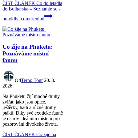
ČÍST ČLÁNEK
Co do letadla
do Bulharska – Seznamte se s
pravidly a omezeními
Co žije na Phuketu:
Poznáváme místní
faunu
Od
Terno Tour
20. 3.
2026
Na Phuketu žijí mnohé druhy
zvířat, jako jsou opice,
ještěrky, hadi a různé druhy
ptáků. Díky své exotické fauně
je ostrov ideálním místem pro
pozorování divokého života.
ČÍST ČLÁNEK
Co žije na