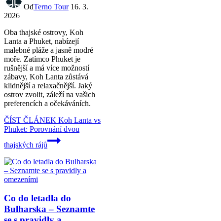
Od
Terno Tour
16. 3.
2026
Oba thajské ostrovy, Koh
Lanta a Phuket, nabízejí
malebné pláže a jasně modré
moře. Zatímco Phuket je
rušnější a má více možností
zábavy, Koh Lanta zůstává
klidnější a relaxačnější. Jaký
ostrov zvolit, záleží na vašich
preferencích a očekáváních.
ČÍST ČLÁNEK
Koh Lanta vs
Phuket: Porovnání dvou
thajských rájů
Co do letadla do
Bulharska – Seznamte
se s pravidly a