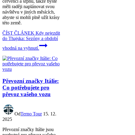
červenci a srpnu, takže byste
měli raději naplánovat svou
návštěvu v jiných měsících,
abyste si mohli plně užít krásy
této země.
ČÍST ČLÁNEK
Kdy nejezdit
do Thajska: Sezóny a období
vhodná na vyhnutí.
Převozní značky Itálie:
Co potřebujete pro
převoz vašeho vozu
Od
Terno Tour
15. 12.
2025
Převozní značky Itálie jsou
nezbytné pro převoz vašeho