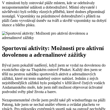
V minulosti byly ⁤ostrovské pláže místem, kde se odehrávaly
‌nezapomenutelné události a dobrodružství. Místní obyvatelé i
návštěvníci byli svědky různých příběhů, které dodnes připomínají
nostalgií. Vzpomínky na prázdninové ​dobrodružství‍ s přáteli na
⁤pláži často vyvolávají úsměv‍ na tváři a skvělé​ vzpomínky na dobytí
slunce a bílého písku.
Sportovní aktivity: Možnosti pro aktivní⁤
dovolenou a adrenalinové zážitky
Býval jsem pokaždé nadšený,⁣ když jsem ‌se vydal na dovolenou do
⁤exotického ráje na Thajském ostrově Phuket. Každý den jsem se
těšil‍ na‍ pestrou nabídku sportovních aktivit a adrenalinových
⁢zážitků, které mi tento malebný ⁤ostrov nabízel. Jedním z mých
nejoblíbenějších zážitků ‌bylo potápění v‍ křišťálově čistých vodách
Andamanského moře, kde jsem měl možnost objevovat ⁤úchvatné
podvodní světy plné života a barev.
Nezapomenutelné ‍chvíle jsem prožil ⁤také při windsurfingu na pláži
Patong, kde jsem ⁢se nechal unášet větrem a ovládat plachetu ve
vlnách. Pro‌ milovníky extrémních sportů pak na ostrově nechyběly