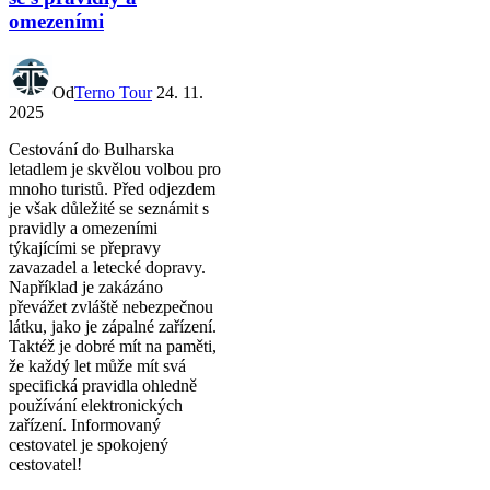
omezeními
Od
Terno Tour
24. 11.
2025
Cestování do Bulharska
letadlem je skvělou volbou pro
mnoho turistů. Před odjezdem
je však důležité se seznámit s
pravidly a omezeními
týkajícími se přepravy
zavazadel a letecké dopravy.
Například je zakázáno
převážet zvláště nebezpečnou
látku, jako je zápalné zařízení.
Taktéž je dobré mít na paměti,
že každý let může mít svá
specifická pravidla ohledně
používání elektronických
zařízení. Informovaný
cestovatel je spokojený
cestovatel!