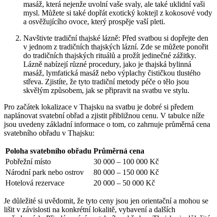
masáž, která nejenže uvolní vaše svaly, ale také uklidní vaši
mysl. Můžete si také dopřát exotický koktejl z kokosové vody
a osvěžujícího ovoce, který prospěje vaší pleti.
Navštivte tradiční thajské lázně: Před svatbou si dopřejte den
v jednom z tradičních thajských lázní. Zde se můžete ponořit
do tradičních thajských rituálů a prožít jedinečné zážitky.
Lázně nabízejí různé procedury, jako je thajská bylinná
masáž, lymfatická masáž nebo výplachy čističkou tlustého
střeva. Zjistíte, že tyto tradiční metody péče o tělo jsou
skvělým způsobem, jak se připravit na svatbu ve stylu.
Pro začátek lokalizace v Thajsku na svatbu je dobré si předem
naplánovat svatební obřad a zjistit přibližnou cenu. V tabulce níže
jsou uvedeny základní informace o tom, co zahrnuje průměrná cena
svatebního obřadu v Thajsku:
Poloha svatebního obřadu
Průměrná cena
Pobřežní místo
30 000 – 100 000 Kč
Národní park nebo ostrov
80 000 – 150 000 Kč
Hotelová rezervace
20 000 – 50 000 Kč
Je důležité si uvědomit, že tyto ceny jsou jen orientační a mohou se
lišit v závislosti na konkrétní lokalitě, vybavení a dalších