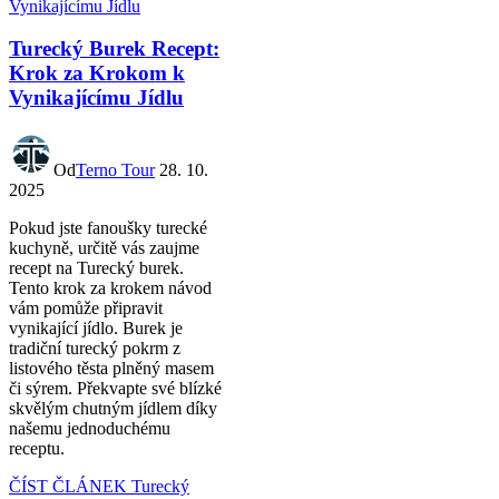
Turecký Burek Recept:
Krok za Krokom k
Vynikajícímu Jídlu
Od
Terno Tour
28. 10.
2025
Pokud jste fanoušky turecké
kuchyně, určitě vás zaujme
recept na Turecký burek.
Tento krok za krokem návod
vám pomůže připravit
vynikající jídlo. Burek je
tradiční turecký pokrm z
listového těsta plněný masem
či sýrem. Překvapte své blízké
skvělým chutným jídlem díky
našemu jednoduchému
receptu.
ČÍST ČLÁNEK
Turecký