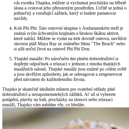
vás exotika Thajska, můžete si vychutnat procházku na hřbetě
slona a cestovat jeho přirozeným prostředím. Určitě se jedná o
jedinečný a vzrušující zážitek, který si budete pamatovat
navždy.
Koh Phi Phi: Tato ostrovní skupina v Andamanském moři je
známá svým úchvatným krajinám a širokou škálou aktivit,
které nabízí. Můžete se vydat na trek dovnitř ostrova, navštívit
slavnou pláž Maya Bay ze známého filmu "The Beach" nebo
si užít noční život na ostrově Phi Phi Don.
Thajské masáže: Po náročném dni plném dobrodružství si
dopřejte odpočinek a relaxaci v jednom z mnoha thajských
masážních salonů. Thajské masáže jsou známé po celém světě
a jsou skvělým způsobem, jak se odreagovat a zregenerovat
před návratem do každodenního života.
Thajsko je skutečně ideálním místem pro svatební obřady plné
dobrodružství a nezapomenutelných zážitků. Ať už si vyberete
potápění, plavby na lodi, procházky na slonovi nebo relaxaci
masáží, Thajsko vám nabídne vše, co hledáte.