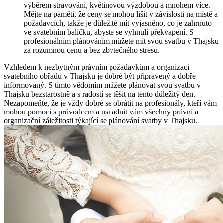
výběrem stravování, květinovou výzdobou a mnohem více.
Mějte na paměti, že ceny se mohou lišit v závislosti na místě a
požadavcích, takže je důležité mít vyjasněno, co je zahrnuto
ve svatebním balíčku, abyste se vyhnuli překvapení. S
profesionálním plánováním můžete mít svou svatbu v Thajsku
za rozumnou cenu a bez zbytečného stresu.
Vzhledem k nezbytným právním požadavkům a organizaci
svatebního obřadu v Thajsku je dobré být připravený a dobře
informovaný. S tímto vědomím můžete plánovat svou svatbu v
Thajsku bezstarostně a s radostí se těšit na tento důležitý den.
Nezapomeňte, že je vždy dobré se obrátit na profesionály, kteří vám
mohou pomoci s průvodcem a usnadnit vám všechny právní a
organizační záležitosti týkající se plánování svatby v Thajsku.