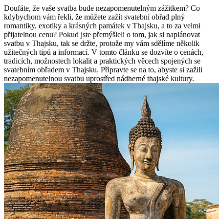
Doufáte, že vaše svatba bude nezapomenutelným zážitkem? Co
kdybychom vám řekli, že můžete zažít svatební obřad plný
romantiky, exotiky a krásných památek v Thajsku, a to za velmi
přijatelnou cenu? Pokud jste přemýšleli o tom, jak si naplánovat
svatbu v Thajsku, tak se držte, protože my vám sdělíme několik
užitečných tipů a informací. V tomto článku se dozvíte o cenách,
tradicích, možnostech lokalit a praktických věcech spojených se
svatebním obřadem v Thajsku. Připravte se na to, abyste si zažili
nezapomenutelnou svatbu uprostřed nádherné thajské kultury.