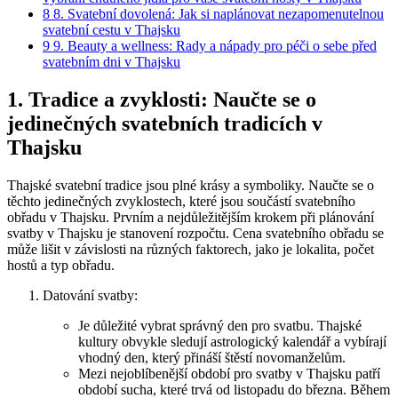
8
8. Svatební dovolená: Jak si naplánovat nezapomenutelnou
svatební cestu v Thajsku
9
9. Beauty a wellness: Rady a nápady pro péči o sebe před
svatebním dni v Thajsku
1. Tradice a zvyklosti: Naučte se o
jedinečných svatebních tradicích v
Thajsku
Thajské svatební tradice jsou plné krásy a symboliky. Naučte se o
těchto jedinečných zvyklostech, které jsou součástí svatebního
obřadu v Thajsku. Prvním a nejdůležitějším krokem při plánování
svatby v Thajsku je stanovení rozpočtu. Cena svatebního obřadu se
může lišit v závislosti na různých faktorech, jako je lokalita, počet
hostů a typ obřadu.
Datování svatby:
Je důležité vybrat správný den pro svatbu. Thajské
kultury obvykle sledují astrologický kalendář a vybírají
vhodný den, který přináší štěstí novomanželům.
Mezi nejoblíbenější období pro svatby v Thajsku patří
období sucha, které trvá od listopadu do března. Během