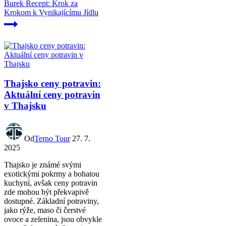
Burek Recept: Krok za
Krokom k Vynikajícímu Jídlu
Thajsko ceny potravin:
Aktuální ceny potravin
v Thajsku
Od
Terno Tour
27. 7.
2025
Thajsko je známé svými
exotickými pokrmy a bohatou
kuchyní, avšak ceny potravin
zde mohou být překvapivě
dostupné. Základní potraviny,
jako rýže, maso či čerstvé
ovoce a zelenina, jsou obvykle