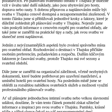
požadavcích. Při plánování svatebního obřadu v Thajsku je důležité
vzít v úvahu také další náklady, jako jsou ubytování pro hosty,
doprava nebo rauty. S dobrou přípravou a naplánováním může být
svatba v Thajsku cenově dostupná a nezapomenutelná zkušeností. V
tomto článku jsme si přibližovali jednotlivé kroky a faktory, které je
důležité zohlednit při plánování svatby v Thajsku. Nejenže jsme
vám poskytli informace o cenovém rozpětí pro svatební obřady, ale
také jsme se zaměřili na praktické tipy a rady, jak svou svatbu ve
slunečné zemi naplánovat.
Jedním z nejvýznamnějších aspektů bylo zvolení správného místa
pro svatební obřad. Rozhodování o destinaci v Thajsku přičítáte
osobním preferencím, požadavkům a rozpočtu. Dalším klíčovým
faktorem je časování svatby, protože Thajsko má své sezony a
svatební období.
Dále jsme se zaměřili na organizační záležitosti, včetně nezbytných
dokumentů, které budete potřebovat pro uzavření manželství, a
umístění hotelů pro svatební hosty. Na posledním místě jsme se
ohlédli za rozsáhlou nabídkou svatebních služeb a možnosti využití
profesionálního plánovače svatby.
Ať už plánujete jednoduchou intimní svatbu nebo velkou slavnostní
událost, doufáme, že vám tento článek pomohl získat užitečné
informace a inspiraci pro svou svatbu v Thajsku. Pamlsky, krásné
pláže a zářivé slunce čekají na váš nezapomenutelný den!