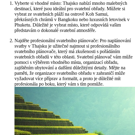
Vyberte si vhodné místo: Thajsko nabízí mnoho malebných
destinací, které jsou ideální pro svatební obřady. Můžete si
vybrat ze svatebních pláží na ostrově Koh Samui,
překrásných chrámů v Bangkoku nebo luxusních letovisek v
Phuketu. Důležité je vybrat místo, které odpovídá vašim
představám o dokonalé svatební atmosféře.
Najděte profesionální svatebního plánovače: Pro naplánování
svatby v Thajsku je užitečné najmout si profesionálního
svatebního plánovače, který má zkušenosti s pořádáním
svatebních obřadů v této oblasti. Svatební plánovač vám může
pomoci s výběrem vhodného místa, organizací obřadu,
zajištěním ubytování a dalšími důležitými detaily. Mějte na
paměti, že organizace svatebního obřadu v zahraničí může
vyžadovat více příprav a formalit, a proto je důležité mít
profesionála po boku, který vám s tím pomůže.