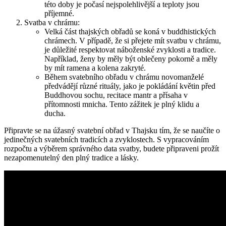
této doby je počasí nejspolehlivější a teploty jsou
příjemné.
Svatba v chrámu:
Velká část thajských obřadů se koná v buddhistických
chrámech. V případě, že si přejete mít svatbu v chrámu,
je důležité respektovat náboženské zvyklosti a tradice.
Například, ženy by měly být oblečeny pokorně a měly
by mít ramena a kolena zakryté.
Během svatebního obřadu v chrámu novomanželé
předvádějí různé rituály, jako je pokládání květin před
Buddhovou sochu, recitace mantr a přísaha v
přítomnosti mnicha. Tento zážitek je plný klidu a
ducha.
Připravte se na úžasný svatební obřad v Thajsku tím, že se naučíte o
jedinečných svatebních tradicích a zvyklostech. S vypracováním
rozpočtu a výběrem správného data svatby, budete připraveni prožít
nezapomenutelný den plný tradice a lásky.