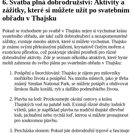
6. Svatba plná dobrodružství: Aktivity a
zážitky, které si můžete užít po svatebním
obřadu v Thajsku
Pokud se rozhodnete po svatbě v Thajsku nejen si vychutnat krásu
svatebního obřadu, ale také zažít dobrodružství a nezapomenutelné
zážitky, existuje mnoho aktivit, které si můžete vychutnat. Thajsko
je známo svými překrásnými plážemi, krystalově čistým mořem a
exotickou přírodou, což poskytuje ideální prostředí pro různé
dobrodružné aktivity. Zde je seznam několika atraktivit, které byste
mohli zahrnout do svého plánu po svatebním obřadu v Thajsku:
Potápění a šnorchlování: Thajsko je rájem pro milovníky
mořského života a potápění. Na mnoha místech, jako je třeba
známý Similan National Park, se můžete potápět a obdivovat
širokou škálu korálů, ryb a dalšího podmořského života.
Plavba na lodi: Prozkoumejte okolní ostrovy a krásu
Thajských vod na palubě lodi. Existují různé druhy lodních
výletů, jako je například plavba na tradiční thajské dřevěné
lodi, jachtaření nebo rychlá loď, kterou si můžete pronajmout
pro soukromou plavbu.
Procházka slonem: Pokud jste dobrodružní typové a fascinuje