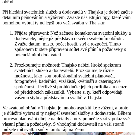
obřad.
Při hledání svatebních služeb a dodavatelů v Thajsku je dobré začít s
detailním plánováním a výběrem. Zvažte následující tipy, které vám
pomohou vybrat ty nejlepší pro vaši svatbu v Thajsku:
Přijďte připraveni: Než začnete kontaktovat svatební služby a
dodavatele, mějte již představu o svém svatebním obřadu.
Zvažte datum, místo, počet hostů, styl a rozpočet. Tímto
způsobem budete připraveni sdílet své přání a požadavky s
potenciálními dodavateli.
Prozkoumejte možnosti: Thajsko nabízí široké spektrum
svatebních služeb a dodavatelů. Prozkoumejte různé
možnosti, jako jsou profesionální svatební plánovači,
fotografové, kadeřníci, vizážisté, květináři a cateringové
společnosti. Pečlivě si prohlédněte jejich portfolia a recenze
od předchozích zákazníků. Vyberte si ty, kteří odpovídají
vašemu stylu a představám o svatbě v Thajsku.
Ve svatební obřad v Thajsku je mnoho aspektů ke zvážení, a proto
je důležité vybrat si ty nejlepší svatební služby a dodavatele. Během
procesu plánování dbejte na detaily a nezapomeňte vzít v potaz své
vlastní přání a požadavky. S vhodnými dodavateli na vaší straně
můžete mít svatbu snů v tomto ráji na Zemi.