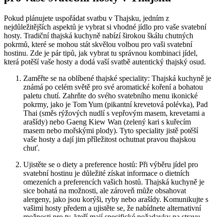
Pokud plánujete uspořádat svatbu v Thajsku, jedním z
nejdůležitějších aspektů je vybrat si vhodné jídlo pro vaše svatební
hosty. Tradiční thajská kuchyně nabízí širokou škálu chutných
pokrmů, které se mohou stát skvělou volbou pro vaši svatební
hostinu. Zde je pár tipů, jak vybrat tu správnou kombinaci jídel,
která potěší vaše hosty a dodá vaší svatbě autentický thajský osud.
Zaměřte se na oblíbené thajské speciality: Thajská kuchyně je
známá po celém světě pro své aromatické koření a bohatou
paletu chutí. Zahrňte do svého svatebního menu ikonické
pokrmy, jako je Tom Yum (pikantní krevetová polévka), Pad
Thai (směs rýžových nudlí s vepřovým masem, krevetami a
arašídy) nebo Gaeng Kiew Wan (zelený kari s kuřecím
masem nebo mořskými plody). Tyto speciality jistě potěší
vaše hosty a dají jim příležitost ochutnat pravou thajskou
chuť.
Ujistěte se o diety a preference hostů: Při výběru jídel pro
svatební hostinu je důležité získat informace o dietních
omezeních a preferencích vašich hostů. Thajská kuchyně je
sice bohatá na možnosti, ale zároveň může obsahovat
alergeny, jako jsou korýši, ryby nebo arašídy. Komunikujte s
vašimi hosty předem a ujistěte se, že nabídnete alternativní
možnosti pro ty, kteří mají specifické požadavky na stravu.