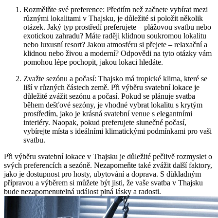
Rozmělňte své preference: Předtím než začnete vybírat mezi
různými lokalitami v Thajsku, je důležité si položit několik
otázek. Jaký typ prostředí preferujete – plážovou svatbu nebo
exotickou zahradu? Máte raději klidnou soukromou lokalitu
nebo luxusní resort? Jakou atmosféru si přejete – relaxační a
klidnou nebo živou a moderní? Odpovědi na tyto otázky vám
pomohou lépe pochopit, jakou lokaci hledáte.
Zvažte sezónu a počasí: Thajsko má tropické klima, které se
liší v různých částech země. Při výběru svatební lokace je
důležité zvážit sezónu a počasí. Pokud se plánuje svatba
během dešťové sezóny, je vhodné vybrat lokalitu s krytým
prostředím, jako je krásná svatební venue s elegantními
interiéry. Naopak, pokud preferujete slunečné počasí,
vybírejte místa s ideálními klimatickými podmínkami pro vaši
svatbu.
Při výběru svatební lokace v Thajsku je důležité pečlivě rozmyslet o
svých preferencích a sezóně. Nezapomeňte také zvážit další faktory,
jako je dostupnost pro hosty, ubytování a doprava. S důkladným
přípravou a výběrem si můžete být jisti, že vaše svatba v Thajsku
bude nezapomenutelná událost plná lásky a radosti.