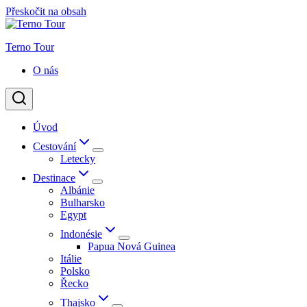
Přeskočit na obsah
Terno Tour
O nás
Úvod
Cestování
Letecky
Destinace
Albánie
Bulharsko
Egypt
Indonésie
Papua Nová Guinea
Itálie
Polsko
Řecko
Thajsko