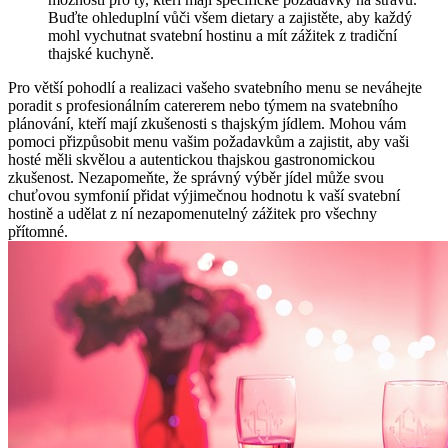
Buďte ohleduplní vůči všem dietary a zajistěte, aby každý
mohl vychutnat svatební hostinu a mít zážitek z tradiční
thajské kuchyně.
Pro větší pohodlí a realizaci vašeho svatebního menu se neváhejte
poradit s profesionálním catererem nebo týmem na svatebního
plánování, kteří mají zkušenosti s thajským jídlem. Mohou vám
pomoci přizpůsobit menu vašim požadavkům a zajistit, aby vaši
hosté měli skvělou a autentickou thajskou gastronomickou
zkušenost. Nezapomeňte, že správný výběr jídel může svou
chuťovou symfonií přidat výjimečnou hodnotu k vaší svatební
hostině a udělat z ní nezapomenutelný zážitek pro všechny
přítomné.