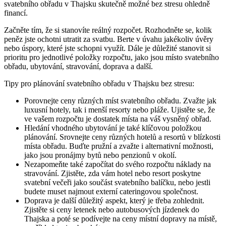
svatebního obřadu v Thajsku skutečně možné bez stresu ohledně
financí.
Začněte tím, že si stanovíte reálný rozpočet. Rozhodněte se, kolik
peněz jste ochotni utratit za svatbu. Berte v úvahu jakékoliv úvěry
nebo úspory, které jste schopni využít. Dále je důležité stanovit si
prioritu pro jednotlivé položky rozpočtu, jako jsou místo svatebního
obřadu, ubytování, stravování, doprava a další.
Tipy pro plánování svatebního obřadu v Thajsku bez stresu:
Porovnejte ceny různých míst svatebního obřadu. Zvažte jak
luxusní hotely, tak i menší resorty nebo pláže. Ujistěte se, že
ve vašem rozpočtu je dostatek místa na váš vysněný obřad.
Hledání vhodného ubytování je také klíčovou položkou
plánování. Srovnejte ceny různých hotelů a resortů v blízkosti
místa obřadu. Buďte pružní a zvažte i alternativní možnosti,
jako jsou pronájmy bytů nebo penzionů v okolí.
Nezapomeňte také započítat do svého rozpočtu náklady na
stravování. Zjistěte, zda vám hotel nebo resort poskytne
svatební večeři jako součást svatebního balíčku, nebo jestli
budete muset najmout externí cateringovou společnost.
Doprava je další důležitý aspekt, který je třeba zohlednit.
Zjistěte si ceny letenek nebo autobusových jízdenek do
Thajska a poté se podívejte na ceny místní dopravy na místě,