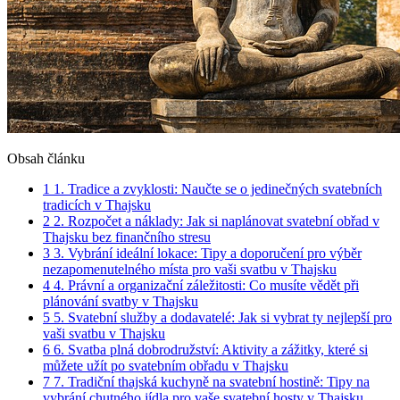
Obsah článku
1
1. Tradice a zvyklosti: Naučte se o jedinečných svatebních
tradicích v Thajsku
2
2. Rozpočet a náklady: Jak si naplánovat svatební obřad v
Thajsku bez finančního stresu
3
3. Vybrání ideální lokace: Tipy a doporučení pro výběr
nezapomenutelného místa pro vaši svatbu v Thajsku
4
4. Právní a organizační záležitosti: Co musíte vědět při
plánování svatby v Thajsku
5
5. Svatební služby a dodavatelé: Jak si vybrat ty nejlepší pro
vaši svatbu v Thajsku
6
6. Svatba plná dobrodružství: Aktivity a zážitky, které si
můžete užít po svatebním obřadu v Thajsku
7
7. Tradiční thajská kuchyně na svatební hostině: Tipy na
vybrání chutného jídla pro vaše svatební hosty v Thajsku