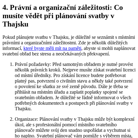
4. Právní a organizační záležitosti: Co
musíte vědět při plánování svatby v
Thajsku
Pokud plánujete svatbu v Thajsku, je důležité se seznámit s místními
právními a organizačními záležitostmi. Zde je několik důležitých
informací,
které byste měli mít na paměti
, abyste si mohli naplánovat
svatební obřad bez stresu a neočekávaných překvapení.
Právní požadavky: Před samotným obřadem je nutné provést
několik právních kroků. Nejprve musíte získat svatební licenci
od místní úředníky. Pro získání licence budete potřebovat
platný pas, potvrzení o civilním stavu a někdy také potvrzení
o povolení ke sňatku ze své země původu. Dále je třeba se
přihlásit na místním úřadu a zaplatit poplatky spojené se
svatebním obřadem. Je důležité se řádně informovat o všech
potřebných dokumentech a postupech při plánování svatby v
Thajsku.
Organizace: Plánování svatby v Thajsku může být komplexní
úkol, ale s profesionální pomocí místního svatebního
plánovače můžete svůj den snadno uspořádat a vychutnat si
ho naplno. Svatební plánovač vám pomůže s výběrem místa,