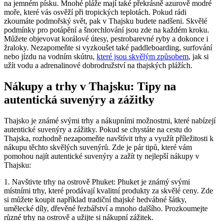
na jemném písku. Mnohé pláže mají také překrásně azurově modré
moře, které vás osvěží při tropických teplotách. Pokud rádi
zkoumáte podmořský svět, pak v Thajsku budete nadšeni. Skvělé
podmínky pro potápění a šnorchlování jsou zde na každém kroku.
Můžete objevovat korálové útesy, pestrobarevné ryby a dokonce i
žraloky. Nezapomeňte si vyzkoušet také paddleboarding, surfování
nebo jízdu na vodním skútru,
které jsou skvělým způsobem
, jak si
užít vodu a adrenalinové dobrodružství na thajských plážích.
Nákupy a trhy v Thajsku: Tipy na
autentická suvenýry a zážitky
Thajsko je známé svými trhy a nákupními možnostmi, které nabízejí
autentické suvenýry a zážitky. Pokud se chystáte na cestu do
Thajska, rozhodně nezapomeňte navštívit trhy a využít příležitosti k
nákupu těchto skvělých suvenýrů. Zde je pár tipů, které vám
pomohou najít autentické suvenýry a zažít ty nejlepší nákupy v
Thajsku:
1. Navštivte trhy na ostrově Phuket: Phuket je známý svými
místními trhy, které prodávají kvalitní produkty za skvělé ceny. Zde
si můžete koupit například tradiční thajské hedvábné šátky,
umělecké díly, dřevěné řezbářství a mnoho dalšího. Prozkoumejte
různé trhy na ostrově a užijte si nákupní zážitek.