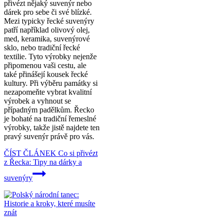
přivézt nějaký suvenýr nebo
dárek pro sebe či své blízké.
Mezi typicky řecké suvenýry
patří například olivový olej,
med, keramika, suvenýrové
sklo, nebo tradiční řecké
textilie. Tyto výrobky nejenže
připomenou vaši cestu, ale
také přinášejí kousek řecké
kultury. Při výběru památky si
nezapomeňte vybrat kvalitní
výrobek a vyhnout se
případným padělkům. Řecko
je bohaté na tradiční řemeslné
výrobky, takže jistě najdete ten
pravý suvenýr právě pro vás.
ČÍST ČLÁNEK
Co si přivézt
z Řecka: Tipy na dárky a
suvenýry