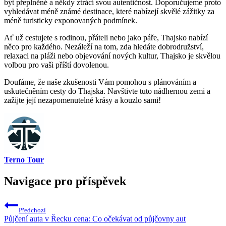
být přeplněné a někdy ztrácí svou autentičnost. Doporučujeme proto
vyhledávat méně známé destinace, které nabízejí skvělé zážitky za
méně turisticky exponovaných podmínek.
Ať už cestujete s rodinou, přáteli nebo jako páře, Thajsko nabízí
něco pro každého. Nezáleží na tom, zda hledáte dobrodružství,
relaxaci na pláži nebo objevování nových kultur, Thajsko je skvělou
volbou pro vaši příští dovolenou.
Doufáme, že naše zkušenosti Vám pomohou s plánováním a
uskutečněním cesty do Thajska. Navštivte tuto nádhernou zemi a
zažijte její nezapomenutelné krásy a kouzlo sami!
Terno Tour
Navigace pro příspěvek
Předchozí
Půjčení auta v Řecku cena: Co očekávat od půjčovny aut