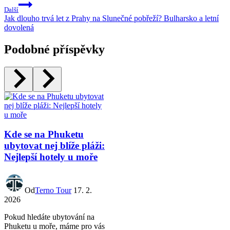
Další
Jak dlouho trvá let z Prahy na Slunečné pobřeží? Bulharsko a letní
dovolená
Podobné příspěvky
Kde se na Phuketu
ubytovat nej blíže pláži:
Nejlepší hotely u moře
Od
Terno Tour
17. 2.
2026
Pokud hledáte ubytování na
Phuketu u moře, máme pro vás