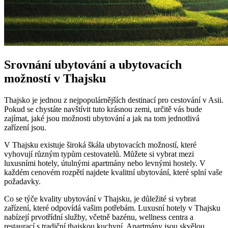
Srovnání ubytování a ubytovacích
možností v Thajsku
Thajsko je jednou z nejpopulárnějších destinací pro cestování v Asii.
Pokud se chystáte navštívit tuto krásnou zemi, určitě vás bude
zajímat, jaké jsou možnosti ubytování a jak na tom jednotlivá
zařízení jsou.
V Thajsku existuje široká škála ubytovacích možností, které
vyhovují různým typům cestovatelů. Můžete si vybrat mezi
luxusními hotely, útulnými apartmány nebo levnými hostely. V
každém cenovém rozpětí najdete kvalitní ubytování, které splní vaše
požadavky.
Co se týče kvality ubytování v Thajsku, je důležité si vybrat
zařízení, které odpovídá vašim potřebám. Luxusní hotely v Thajsku
nabízejí prvotřídní služby, včetně bazénu, wellness centra a
restaurací s tradiční thajskou kuchyní. Apartmány jsou skvělou