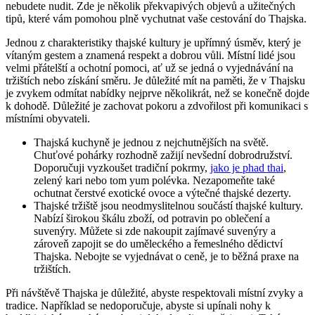
nebudete nudit. Zde je několik překvapivých objevů a užitečných
tipů, které vám pomohou plně vychutnat vaše cestování do Thajska.
Jednou z charakteristiky thajské kultury je upřímný úsměv, který je
vítaným gestem a znamená respekt a dobrou vůli. Místní lidé jsou
velmi přátelští a ochotní pomoci, ať už se jedná o vyjednávání na
tržištích nebo získání směru. Je důležité mít na paměti, že v Thajsku
je zvykem odmítat nabídky nejprve několikrát, než se konečně dojde
k dohodě. Důležité je zachovat pokoru a zdvořilost při komunikaci s
místními obyvateli.
Thajská kuchyně je jednou z nejchutnějších na světě.
Chuťové pohárky rozhodně zažijí nevšední dobrodružství.
Doporučuji vyzkoušet tradiční pokrmy,
jako je phad thai
,
zelený kari nebo tom yum polévka. Nezapomeňte také
ochutnat čerstvé exotické ovoce a výtečné thajské dezerty.
Thajské tržiště jsou neodmyslitelnou součástí thajské kultury.
Nabízí širokou škálu zboží, od potravin po oblečení a
suvenýry. Můžete si zde nakoupit zajímavé suvenýry a
zároveň zapojit se do uměleckého a řemeslného dědictví
Thajska. Nebojte se vyjednávat o ceně, je to běžná praxe na
tržištích.
Při návštěvě Thajska je důležité, abyste respektovali místní zvyky a
tradice. Například se nedoporučuje, abyste si upínali nohy k