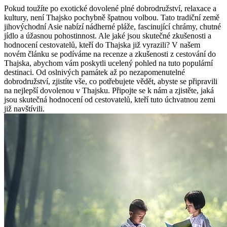
Pokud toužíte po exotické dovolené plné dobrodružství, relaxace a
kultury, není Thajsko pochybně špatnou volbou. Tato tradiční země
jihovýchodní Asie nabízí nádherné pláže, fascinující chrámy, chutné
jídlo a úžasnou pohostinnost. Ale jaké jsou skutečné zkušenosti a
hodnocení cestovatelů, kteří do Thajska již vyrazili? V našem
novém článku se podíváme na recenze a zkušenosti z cestování do
Thajska, abychom vám poskytli ucelený pohled na tuto populární
destinaci. Od oslnivých památek až po nezapomenutelné
dobrodružství, zjistíte vše, co potřebujete vědět, abyste se připravili
na nejlepší dovolenou v Thajsku. Připojte se k nám a zjistěte, jaká
jsou skutečná hodnocení od cestovatelů, kteří tuto úchvatnou zemi
již navštívili.