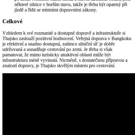
některé silnice v horším stavu, takže je třeba být opatrný při
jízdě a řídit se místními dopravními zákony.
Celkové
Vzhledem k své rozmanité a dostupné dopravě a infrastruktuře si
Thajsko zaslouží pozitivní hodnocení. Veřejná doprava v Bangkoku
je efektivní a snadno dostupná, zatímco silniční síť je dobře
udržovaná a usnadňuje cestování po zemi. Je třeba si však
pamatovat, že mimo turisticky atraktivní oblasti může být
infrastruktura méně vyvinutá. Nicméně, s dostatečnou přípravou a
znalostí dopravy, je Thajsko skvělým místem pro cestování.