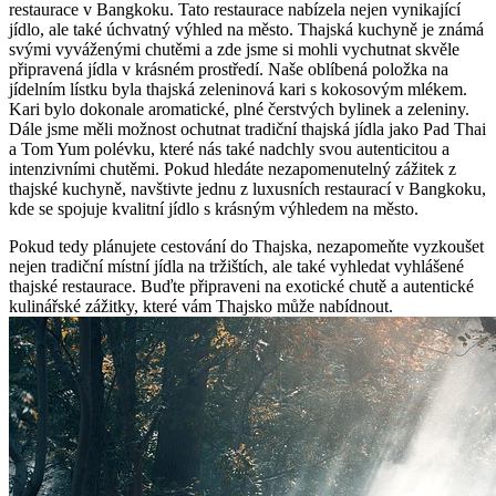
restaurace v Bangkoku. Tato restaurace nabízela nejen vynikající
jídlo, ale také úchvatný výhled na město. Thajská kuchyně je známá
svými vyváženými chutěmi a zde jsme si mohli vychutnat skvěle
připravená jídla v krásném prostředí. Naše oblíbená položka na
jídelním lístku byla thajská zeleninová kari s kokosovým mlékem.
Kari bylo dokonale aromatické, plné čerstvých bylinek a zeleniny.
Dále jsme měli možnost ochutnat tradiční thajská jídla jako Pad Thai
a Tom Yum polévku, které nás také nadchly svou autenticitou a
intenzivními chutěmi. Pokud hledáte nezapomenutelný zážitek z
thajské kuchyně, navštivte jednu z luxusních restaurací v Bangkoku,
kde se spojuje kvalitní jídlo s krásným výhledem na město.
Pokud tedy plánujete cestování do Thajska, nezapomeňte vyzkoušet
nejen tradiční místní jídla na tržištích, ale také vyhledat vyhlášené
thajské restaurace. Buďte připraveni na exotické chutě a autentické
kulinářské zážitky, které vám Thajsko může nabídnout.