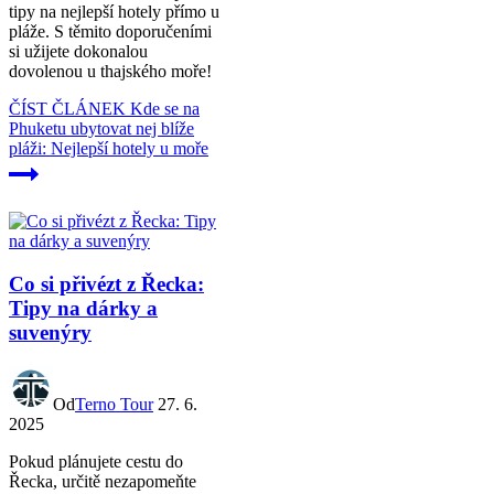
tipy na nejlepší hotely přímo u
pláže. S těmito doporučeními
si užijete dokonalou
dovolenou u thajského moře!
ČÍST ČLÁNEK
Kde se na
Phuketu ubytovat nej blíže
pláži: Nejlepší hotely u moře
Co si přivézt z Řecka:
Tipy na dárky a
suvenýry
Od
Terno Tour
27. 6.
2025
Pokud plánujete cestu do
Řecka, určitě nezapomeňte