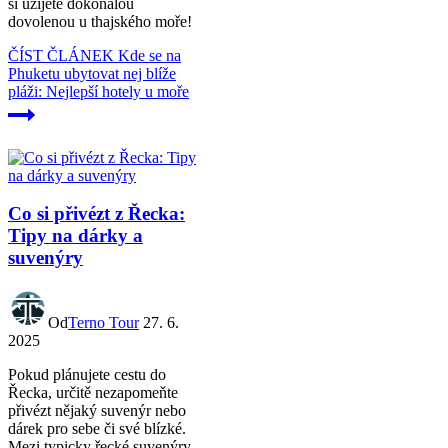
si užijete dokonalou
dovolenou u thajského moře!
ČÍST ČLÁNEK
Kde se na
Phuketu ubytovat nej blíže
pláži: Nejlepší hotely u moře
Co si přivézt z Řecka:
Tipy na dárky a
suvenýry
Od
Terno Tour
27. 6.
2025
Pokud plánujete cestu do
Řecka, určitě nezapomeňte
přivézt nějaký suvenýr nebo
dárek pro sebe či své blízké.
Mezi typicky řecké suvenýry