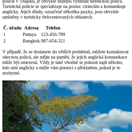
policie v Thajsku, je obvykle nejlepší vyhledat turistickou policii.
Turistická policie se specializuje na pomoc cizincům a komunikuje
anglicky. Jejich úřady, označené několika jazyky, jsou obvykle
umístěny v turisticky frekventovaných oblastech.
Č. úřadu
Adresa
Telefon
1
Pattaya
123-456-789
2
Bangkok
987-654-321
V případě, že se dostanete do větších problémů, můžete kontaktovat
obecnou policii, ale mějte na paměti, že jejich anglická komunikace
může být omezená. Vždy je také vhodné se pokusit najít někoho,
kdo umí anglicky a může vám pomoci s překladem, pokud je to
nezbytné.