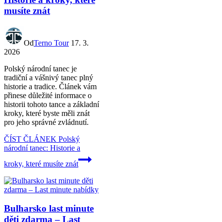
musíte znát
Od
Terno Tour
17. 3.
2026
Polský národní tanec je
tradiční a vášnivý tanec plný
historie a tradice. Článek vám
přinese důležité informace o
historii tohoto tance a základní
kroky, které byste měli znát
pro jeho správné zvládnutí.
ČÍST ČLÁNEK
Polský
národní tanec: Historie a
kroky, které musíte znát
Bulharsko last minute
děti zdarma – Last