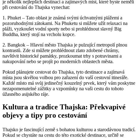
je několik nejlepších destinací a zajímavých míst, které byste neměli
při cestování do Thajska vynechat:
1. Phuket – Tato oblast je známá svými úchvatnými plážemi a
pozoruhodnými zátokami. Na Phuketu si můžete užít relaxaci na
pláži, vyzkoušet vodní sporty nebo si prohlédnout slavný Big
Buddha, který stojí na vrcholu kopce.
2. Bangkok – Hlavní město Thajska je pulzující metropolí plnou
kontrastů. Zde si můžete prohlédnout zlato zdobené chrámy,
navštívit historické památky, prozkoumat trhy s potravinami a
nakupování nebo se projít po moderních oblastech města.
Pokud plánujete cestovat do Thajska, tyto destinace a zajímavá
místa jsou skvělou volbou pro zařazení do vaší cestovní itineráře.
Každé místo má svůj jedinečný kouzelný prvek, který vám poskytne
nezapomenutelné zážitky a vzpomínky na vaši cestu do tohoto
úžasného asijského ráje.
Kultura a tradice Thajska: Překvapivé
objevy a tipy pro cestování
Thajsko je fascinující země s bohatou kulturou a starodávnou tradicí.
Pokud se chystáte na cestu do této exotické destinace, určitě se