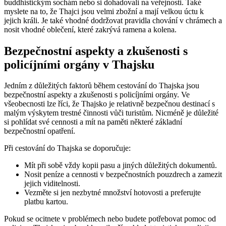
buddhistickým sochám nebo si dohadovali na veřejnosti. Také
myslete na to, že Thajci jsou velmi zbožní a mají velkou úctu k
jejich králi. Je také vhodné dodržovat pravidla chování v chrámech a
nosit vhodné oblečení, které zakrývá ramena a kolena.
Bezpečnostní aspekty a zkušenosti s
policíjními orgány v Thajsku
Jedním z důležitých faktorů během cestování do Thajska jsou
bezpečnostní aspekty a zkušenosti s policíjními orgány. Ve
všeobecnosti lze říci, že Thajsko je relativně bezpečnou destinací s
malým výskytem trestné činnosti vůči turistům. Nicméně je důležité
si pohlídat své cennosti a mít na paměti některé základní
bezpečnostní opatření.
Při cestování do Thajska se doporučuje:
Mít při sobě vždy kopii pasu a jiných důležitých dokumentů.
Nosit peníze a cennosti v bezpečnostních pouzdrech a zamezit
jejich viditelnosti.
Vezměte si jen nezbytné množství hotovosti a preferujte
platbu kartou.
Pokud se ocitnete v problémech nebo budete potřebovat pomoc od