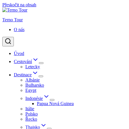
Přeskočit na obsah
Terno Tour
O nás
Úvod
Cestování
Letecky
Destinace
Albánie
Bulharsko
Egypt
Indonésie
Papua Nová Guinea
Itálie
Polsko
Řecko
Thajsko