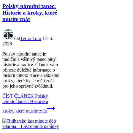
Polský národní tanec:
Historie a kroky, které
musíte znát
Od
Terno Tour
17. 3.
2026
Polský národní tanec je
tradiční a vášnivý tanec plný
historie a tradice. Článek vám
přinese důležité informace o
historii tohoto tance a základní
kroky, které byste měli znát
pro jeho správné zvládnutí.
ČÍST ČLÁNEK
Polský
národní tanec: Historie a
kroky, které musíte znát