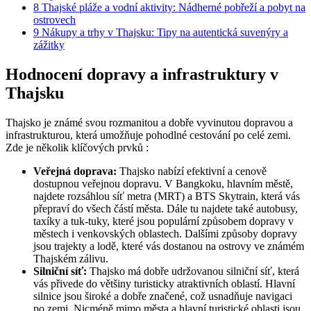
8
Thajské pláže a vodní aktivity: Nádherné pobřeží a pobyt na
ostrovech
9
Nákupy a trhy v Thajsku: Tipy na autentická suvenýry a
zážitky
Hodnocení dopravy a infrastruktury v
Thajsku
Thajsko je známé svou rozmanitou a dobře vyvinutou dopravou a
infrastrukturou, která umožňuje pohodlné cestování po celé zemi.
Zde je několik klíčových prvků :
Veřejná doprava:
Thajsko nabízí efektivní a cenově
dostupnou veřejnou dopravu. V Bangkoku, hlavním městě,
najdete rozsáhlou síť metra (MRT) a BTS Skytrain, která vás
přepraví do všech částí města. Dále tu najdete také autobusy,
taxíky a tuk-tuky, které jsou populární způsobem dopravy v
městech i venkovských oblastech. Dalšími způsoby dopravy
jsou trajekty a lodě, které vás dostanou na ostrovy ve známém
Thajském zálivu.
Silniční síť:
Thajsko má dobře udržovanou silniční síť, která
vás přivede do většiny turisticky atraktivních oblastí. Hlavní
silnice jsou široké a dobře značené, což usnadňuje navigaci
po zemi. Nicméně mimo města a hlavní turistické oblasti jsou