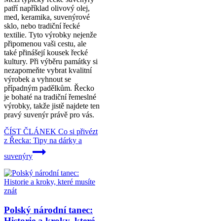
patří například olivový olej,
med, keramika, suvenýrové
sklo, nebo tradiční řecké
textilie. Tyto výrobky nejenže
připomenou vaši cestu, ale
také přinášejí kousek řecké
kultury. Při výběru památky si
nezapomeňte vybrat kvalitní
výrobek a vyhnout se
případným padělkům. Řecko
je bohaté na tradiční řemeslné
výrobky, takže jistě najdete ten
pravý suvenýr právě pro vás.
ČÍST ČLÁNEK
Co si přivézt
z Řecka: Tipy na dárky a
suvenýry
Polský národní tanec:
Historie a kroky, které