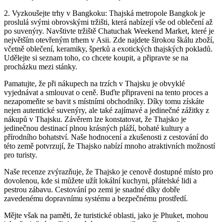
2. Vyzkoušejte trhy v Bangkoku: Thajská metropole Bangkok je
proslulá svými obrovskými tržišti, která nabízejí vše od oblečení až
po suvenýry. Navštivte tržiště Chatuchak Weekend Market, které je
největším otevřeným trhem v Asii. Zde najdete širokou škálu zboží,
včetně oblečení, keramiky, šperků a exotických thajských pokladů.
Udělejte si seznam toho, co chcete koupit, a připravte se na
procházku mezi stánky.
Pamatujte, že při nákupech na trzích v Thajsku je obvyklé
vyjednávat a smlouvat o ceně. Buďte připraveni na tento proces a
nezapomeňte se bavit s místními obchodníky. Díky tomu získáte
nejen autentické suvenýry, ale také zajímavé a jedinečné zážitky z
nákupů v Thajsku. Závěrem lze konstatovat, že Thajsko je
jedinečnou destinací plnou krásných pláží, bohaté kultury a
přírodního bohatství. Naše hodnocení a zkušenosti z cestování do
této země potvrzují, že Thajsko nabízí mnoho atraktivních možností
pro turisty.
Naše recenze zvýrazňuje, že Thajsko je cenově dostupné místo pro
dovolenou, kde si můžete užít lokální kuchyni, přátelské lidi a
pestrou zábavu. Cestování po zemi je snadné díky dobře
zavedenému dopravnímu systému a bezpečnému prostředí.
Mějte však na paměti, že turistické oblasti, jako je Phuket, mohou