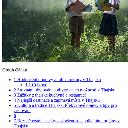
Obsah článku
1
Hodnocení dopravy a infrastruktury v Thajsku
1.1
Celkové
2
Srovnání ubytování a ubytovacích možností v Thajsku
3
Zážitky z thajské kuchyně a restaurací
4
Nejlepší destinace a zajímavá místa v Thajsku
5
Kultura a tradice Thajska: Překvapivé objevy a tipy pro
cestování
6
7
Bezpečnostní aspekty a zkušenosti s policíjními orgány v
Thajsku