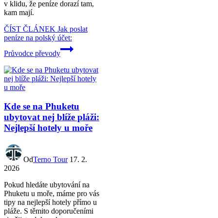
v klidu, že peníze dorazí tam,
kam mají.
ČÍST ČLÁNEK
Jak poslat
peníze na polský účet:
Průvodce převody
Kde se na Phuketu
ubytovat nej blíže pláži:
Nejlepší hotely u moře
Od
Terno Tour
17. 2.
2026
Pokud hledáte ubytování na
Phuketu u moře, máme pro vás
tipy na nejlepší hotely přímo u
pláže. S těmito doporučeními