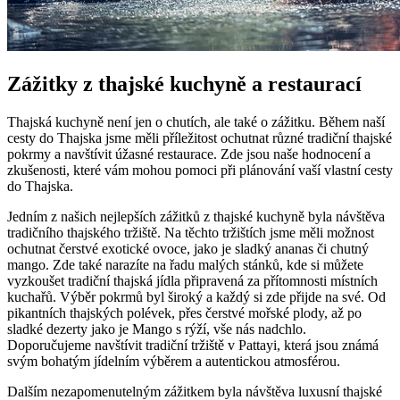
Zážitky z thajské kuchyně a restaurací
Thajská kuchyně není jen o chutích, ale také o zážitku. Během naší
cesty do Thajska jsme měli příležitost ochutnat různé tradiční thajské
pokrmy a navštívit úžasné restaurace. Zde jsou naše hodnocení a
zkušenosti, které vám mohou pomoci při plánování vaší vlastní cesty
do Thajska.
Jedním z našich nejlepších zážitků z thajské kuchyně byla návštěva
tradičního thajského tržiště. Na těchto tržištích jsme měli možnost
ochutnat čerstvé exotické ovoce, jako je sladký ananas či chutný
mango. Zde také narazíte na řadu malých stánků, kde si můžete
vyzkoušet tradiční thajská jídla připravená za přítomnosti místních
kuchařů. Výběr pokrmů byl široký a každý si zde přijde na své. Od
pikantních thajských polévek, přes čerstvé mořské plody, až po
sladké dezerty jako je Mango s rýží, vše nás nadchlo.
Doporučujeme navštívit tradiční tržiště v Pattayi, která jsou známá
svým bohatým jídelním výběrem a autentickou atmosférou.
Dalším nezapomenutelným zážitkem byla návštěva luxusní thajské