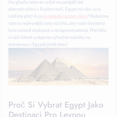
Hurghady nebo se vydat na potápěčské
dobrodružství v Rudém moři, Egypt má vše, co si
můžete přát! A co
je nejlepší na tom všem
? Nabízíme
vám tu nejlevnější ceny na trhu, aby vaše dovolená
byla cenově dostupná a nezapomenutelná. Přečtěte
si náš článek a objevte výhodné nabídky na
dovolenou v Egyptě ještě dnes!
Proč Si Vybrat Egypt Jako
Destinaci Pro Levnou