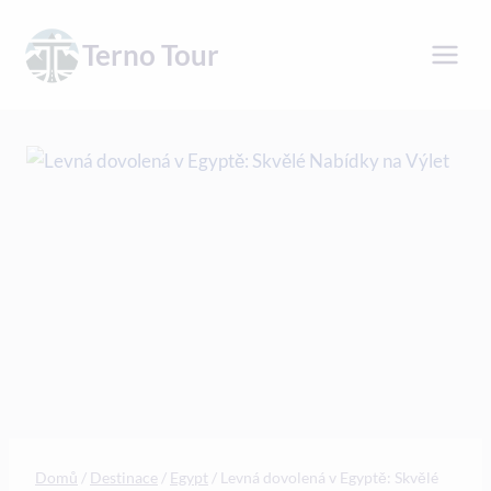
Přeskočit
na
Terno Tour
obsah
Domů
/
Destinace
/
Egypt
/
Levná dovolená v Egyptě: Skvělé