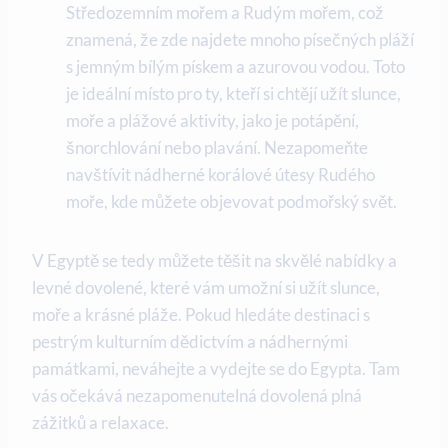
Středozemním mořem a Rudým mořem, což
znamená, že zde najdete mnoho písečných pláží
s jemným bílým pískem a azurovou vodou. Toto
je ideální místo pro ty, kteří si chtějí užít slunce,
moře a plážové aktivity, jako je potápění,
šnorchlování nebo plavání. Nezapomeňte
navštívit nádherné korálové útesy Rudého
moře, kde můžete objevovat podmořský svět.
V Egyptě se tedy můžete těšit na skvělé nabídky a
levné dovolené, které vám umožní si užít slunce,
moře a krásné pláže. Pokud hledáte destinaci s
pestrým kulturním dědictvím a nádhernými
památkami, neváhejte a vydejte se do Egypta. Tam
vás očekává nezapomenutelná dovolená plná
zážitků a relaxace.