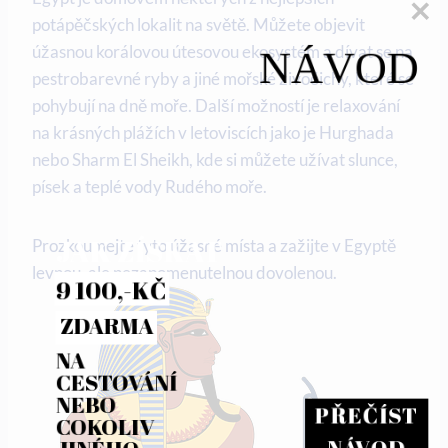
potápěčských lokalit na světě. Můžete objevit
úžasnou korálovou útesovou ekosystém a dívat se na
NÁVOD
pestrobarevné ryby a jiné mořské živočichy, které se
pohybují na dně moře. Další možností je relaxování
na krásných plážích v letoviscích jako je Hurghada
nebo Sharm El Sheikh, kde si můžete užívat slunce,
písek a teplé vody Rudého moře.
JAK ZÍSKAT
Prozkoumejte tyto úžasné místa a zažijte v Egyptě
levnou, ale nezapomenutelnou dovolenou.
9 100,-KČ
ZDARMA
NA 
CESTOVÁNÍ 
NEBO 
PŘEČÍST
COKOLIV 
NÁVOD