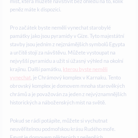
míst, která můžete navštívit bez ohledu na to, kolik
peněz máte k dispozici.
Pro začátek byste neměli vynechat starobylé
památky jako jsou pyramidy v Gíze. Tyto majestátní
stavby jsou jedním z nejznámějších symbolů Egypta
a určitě stojí za návštěvu. Můžete vystoupat na
nejvyšší pyramidu a užít si úžasný výhled na okolní
krajinu. Další památku,
kterou byste neměli
vynechat
, je Chrámový komplex v Karnaku. Tento
obrovský komplex je domovem mnoha starověkých
chrámů a je považován za jeden z nejvýznamnějších
historických a náboženských míst na světě.
Pokud se rádi potápíte, můžete si vychutnat
neuvěřitelnou podmořskou krásu Rudého moře.
Egypt je domovem některých z nejlepších