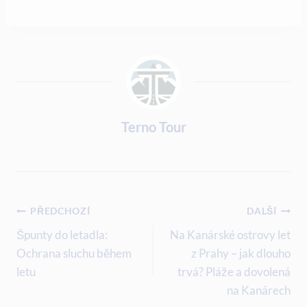
Terno Tour
Navigace
PŘEDCHOZÍ
DALŠÍ
Pro
Špunty do letadla:
Na Kanárské ostrovy let
Ochrana sluchu během
z Prahy – jak dlouho
Příspěvek
letu
trvá? Pláže a dovolená
na Kanárech