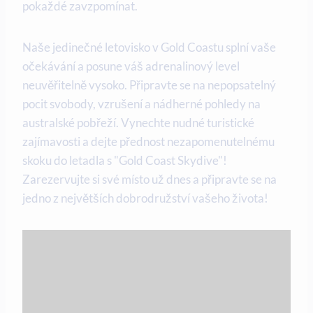
pokaždé zavzpomínat.
Naše jedinečné letovisko v Gold Coastu splní vaše
očekávání a posune váš adrenalinový level
neuvěřitelně vysoko. Připravte se na nepopsatelný
pocit svobody, vzrušení a nádherné pohledy na
australské pobřeží. Vynechte nudné turistické
zajímavosti a dejte přednost nezapomenutelnému
skoku do letadla s "Gold Coast Skydive"!
Zarezervujte si své místo už dnes a připravte se na
jedno z největších dobrodružství vašeho života!