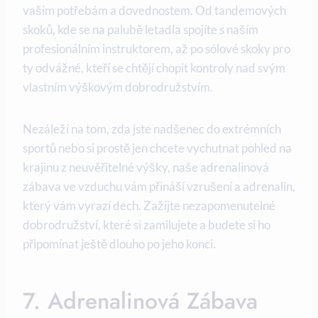
vašim potřebám a dovednostem. Od tandemových
skoků, kde se na palubě letadla spojíte s naším
profesionálním instruktorem, až po sólové skoky pro
ty odvážné, kteří se chtějí chopit kontroly nad svým
vlastním výškovým dobrodružstvím.
Nezáleží na tom, zda jste nadšenec do extrémních
sportů nebo si prostě jen chcete vychutnat pohled na
krajinu z neuvěřitelné výšky, naše adrenalinová
zábava ve vzduchu vám přináší vzrušení a adrenalin,
který vám vyrazí dech. Zažijte nezapomenutelné
dobrodružství, které si zamilujete a budete si ho
připomínat ještě dlouho po jeho konci.
7. Adrenalinová Zábava