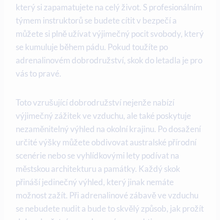
který si zapamatujete na celý život. S profesionálním
týmem instruktorů se budete cítit v bezpečí a
můžete si plně užívat výjimečný pocit svobody, který
se kumuluje během pádu. Pokud toužíte po
adrenalinovém dobrodružství, skok do letadla je pro
vás to pravé.
Toto vzrušující dobrodružství nejenže nabízí
výjimečný zážitek ve vzduchu, ale také poskytuje
nezaměnitelný výhled na okolní krajinu. Po dosažení
určité výšky můžete obdivovat australské přírodní
scenérie nebo se vyhlídkovými lety podívat na
městskou architekturu a památky. Každý skok
přináší jedinečný výhled, který jinak nemáte
možnost zažít. Při adrenalinové zábavě ve vzduchu
se nebudete nudit a bude to skvělý způsob, jak prožít