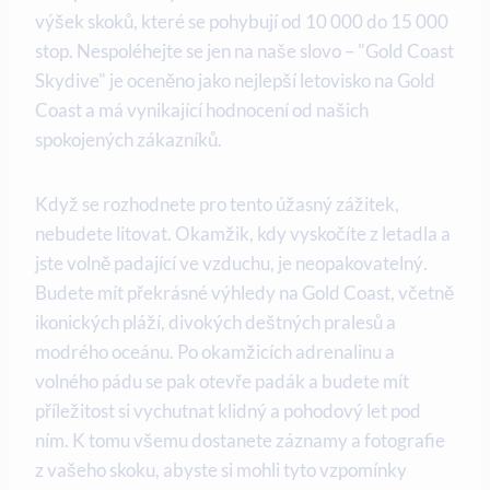
výšek skoků, které se pohybují od 10 000 do 15 000
stop. Nespoléhejte se jen na naše slovo – "Gold Coast
Skydive" je oceněno jako nejlepší letovisko na Gold
Coast a má vynikající hodnocení od našich
spokojených zákazníků.
Když se rozhodnete pro tento úžasný zážitek,
nebudete litovat. Okamžik, kdy vyskočíte z letadla a
jste volně padající ve vzduchu, je neopakovatelný.
Budete mít překrásné výhledy na Gold Coast, včetně
ikonických pláží, divokých deštných pralesů a
modrého oceánu. Po okamžicích adrenalinu a
volného pádu se pak otevře padák a budete mít
příležitost si vychutnat klidný a pohodový let pod
ním. K tomu všemu dostanete záznamy a fotografie
z vašeho skoku, abyste si mohli tyto vzpomínky