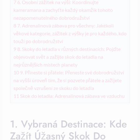
7
6. Osobní zážitek na výši: Koordinujte
kameramana a zachyťte každý okamžik tohoto
nezapomenutelného dobrodružství
8
7. Adrenalinová zábava pro všechny: Jakékoli
věkové kategorie, zážitek z výšky je pro každého, kdo
touží po dobrodružství
9
8. Skoky do letadla v různých destinacích: Pojďte
objevovat svět a zažijte skok do letadla na
nejrůznějších místech planety
10
9. Přineste si přátele: Přeneste své dobrodružství
na vyšší úroveň tím, že si pozvete přátele a zažijete
společně vzrušení ze skoku do letadla
11
Skok do letadla: Adrenalinová zábava ve vzduchu
1. Vybraná Destinace: Kde
Zažít Úžasný Skok Do