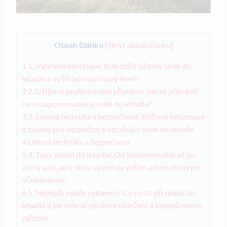
Obsah článku
[
Skryť obsah článku
]
1
1. Vybraná destinace: Kde zažít úžasný skok do
letadla a vyšší adrenalinový level?
2
2. Užijte si profesionální přípravu: Jak se připravit
na nezapomenutelný skok do letadla?
3
3. Letová technika a bezpečnost: Klíčové informace
a zásady pro bezpečný a vzrušující skok do letadla
4
Letová technika a bezpečnost
5
4. Typy skoků do letadla: Od tandemového až po
volný pád, jaký skok vyhovuje vašim adrenalinovým
očekáváním?
6
5. Nejlepší výběr vybavení: Co nosit při skoku do
letadla a jak vybrat správné oblečení a bezpečnostní
zařízení