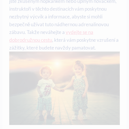
jste zkušeným hopkánkem nebo úplným nováčkem,
instruktoři v těchto destinacích vám poskytnou
nezbytný výcvik a informace, abyste si mohli
bezpečně užívat tuto nádhernou adrenalinovou
zábavu. Takže neváhejte a
vydejte se na
dobrodružnou cestu
, která vám poskytne vzrušení a
zážitky, které budete navždy pamatovat.