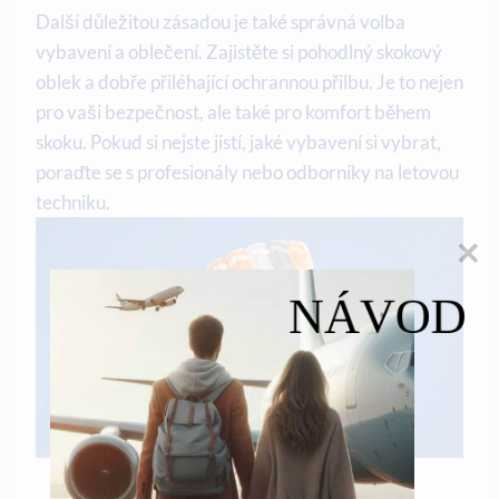
Další důležitou zásadou je také správná volba
vybavení a oblečení. Zajistěte si pohodlný skokový
oblek a dobře přiléhající ochrannou přilbu. Je to nejen
pro vaši bezpečnost, ale také pro komfort během
skoku. Pokud si nejste jistí, jaké vybavení si vybrat,
poraďte se s profesionály nebo odborníky na letovou
techniku.
NÁVOD