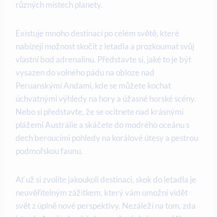
různých místech planety.
Existuje mnoho destinací po celém světě, které
nabízejí možnost skočit z letadla a prozkoumat svůj
vlastní bod adrenalinu. Představte si, jaké to je být
vysazen do volného pádu na obloze nad
Peruanskými Andami, kde se můžete kochat
úchvatnými výhledy na hory a úžasné horské scény.
Nebo si představte, že se ocitnete nad krásnými
plážemi Austrálie a skáčete do modrého oceánu s
dech beroucími pohledy na korálové útesy a pestrou
podmořskou faunu.
Ať už si zvolíte jakoukoli destinaci, skok do letadla je
neuvěřitelným zážitkem, který vám umožní vidět
svět z úplně nové perspektivy. Nezáleží na tom, zda