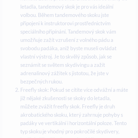
letadla, tandemový skok je pro vás ideální
volbou. Během tandemového skoku jste
připojeni k instruktorovi prostřednictvím
speciálního připínání. Tandemový skok vám
umožňuje zažít vzrušení z volného pádu a
svobodu padáka, aniž byste museli ovládat
vlastní výstroj. Je to skvělý způsob, jak se
seznámit se světem skydivingu a zažít
adrenalinový zážitek s jistotou, že jste v
bezpečných rukou.
Freefly skok: Pokud se cítíte více odvážní a máte
již nějaké zkušenosti se skoky do letadla,
můžete zvážit freefly skok. Freefly je druh
akrobatického skoku, který zahrnuje pohyby s
padáky ve vertikální i horizontální poloze. Tento
typ skoku je vhodný pro pokročilé skydivery,