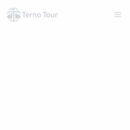
Přeskočit
na
Terno Tour
obsah