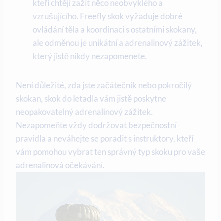
kteří chtějí zažít něco neobvyklého a
vzrušujícího. Freefly skok vyžaduje dobré
ovládání těla a koordinaci s ostatními skokany,
ale odměnou je unikátní a adrenalinový zážitek,
který jistě nikdy nezapomenete.
Není důležité, zda jste začátečník nebo pokročilý
skokan, skok do letadla vám jistě poskytne
neopakovatelný adrenalinový zážitek.
Nezapomeňte vždy dodržovat bezpečnostní
pravidla a neváhejte se poradit s instruktory, kteří
vám pomohou vybrat ten správný typ skoku pro vaše
adrenalinová očekávání.