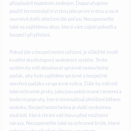
přizpůsobit teplotním změnám. Doporučujeme
použít termoizolační vrstvu jako první vrstvu a na ni
navrstvit další oblečení dle počasí. Nezapomeňte
také na zajištěnou obuv, která vám zajistí pohodlí a
bezpečí při přistání.
Pokud jde o bezpečnostní zařízení, je důležité zvolit
kvalitní skydivingový seskokový systém. Tento
systém by měl obsahovat správně nastavitelný
padák, aby bylo zajištěno správné a bezpečné
otevření padáku ve správné výšce. Dále by měl mít
také ochranné prvky, jako jsou polstrované ramenní a
bederní popruhy, které minimalizují přetížení během
seskoku. Bezpečnostní helma je další nezbytnou
součástí, která chrání váš hlavu před možnými
nárazy. Nezapomeňte také na ochranné brýle, které
ochrání vaše oči před větrem a prachem.