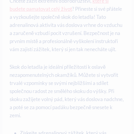
Chcete zažít extrémní dobrodružství,
které si
budete pamatovat celý život
? Přineste si své přátele
a vyzkoušejte společně skok do letadla! Tato
adrenalinová aktivita vás doslova vrhne do vzduchu
a zaručeně vzbudí pocit vzrušení. Bezpečnost je na
prvním místě a profesionálně vyškolení instruktoři
vám zajistí zážitek, který si jen tak nenecháte ujít.
Skok do letadla je ideální příležitostí k oslavě
nezapomenutelných okamžiků. Můžete si vytvořit
trvalé vzpomínky se svými nejbližšími a sdílet
společnou radost ze smělého skoku do výšky. Při
skoku zažijete volný pád, který vás doslova nadchne,
a poté se za pomocí padáku bezpečně snesete k
zemi.
Získejte adrenalinový zážitek, který vás