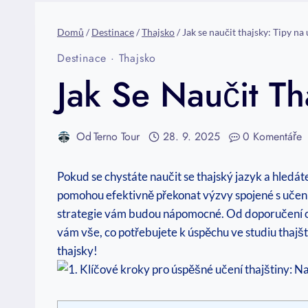
Domů
/
Destinace
/
Thajsko
/
Jak se naučit thajsky: Tipy na 
Destinace
·
Thajsko
Jak Se Naučit Th
Od
Terno Tour
28. 9. 2025
0 Komentáře
Pokud se chystáte naučit se thajský jazyk a hledát
pomohou efektivně překonat výzvy spojené s učení
strategie vám budou nápomocné. Od doporučení oh
vám vše, co potřebujete k úspěchu ve studiu thajšt
thajsky!