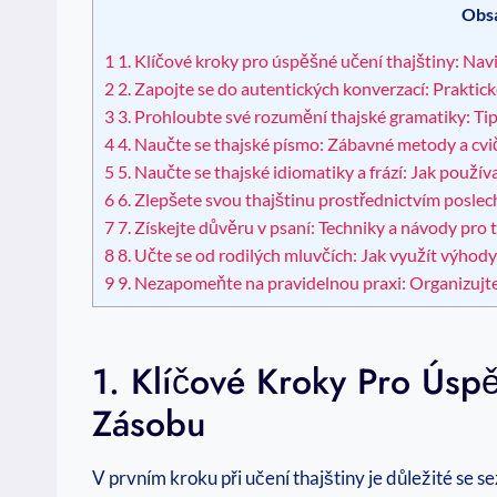
Obs
1
1. Klíčové kroky pro úspěšné učení thajštiny: Navi
2
2. Zapojte se do autentických konverzací: Praktic
3
3. Prohloubte své rozumění thajské gramatiky: Tip
4
4. Naučte se thajské písmo: Zábavné metody a cvič
5
5. Naučte se thajské idiomatiky a frází: Jak použív
6
6. Zlepšete svou thajštinu prostřednictvím posle
7
7. Získejte důvěru v psaní: Techniky a návody pro
8
8. Učte se od rodilých mluvčích: Jak využít výhody
9
9. Nezapomeňte na pravidelnou praxi: Organizujte s
1. Klíčové Kroky Pro Úsp
Zásobu
V prvním kroku při učení thajštiny je důležité se 