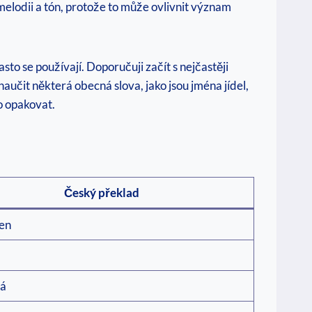
 melodii a tón, protože to může ovlivnit význam
sto se používají. Doporučuji začít s nejčastěji
aučit některá obecná slova, jako jsou jména jídel,
ho opakovat.
Český překlad
en
ná