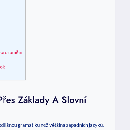
 porozumění
rok
Přes Základy A Slovní
á odlišnou gramatiku než většina západních jazyků.