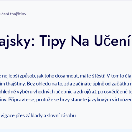
učení thajštiny.
ajsky: Tipy Na Učení 
e nejlepší způsob, jak toho dosáhnout, máte štěstí! V tomto č
m thajštiny. Bez ohledu na to, zda začínáte úplně od začátku 
ledně výběru vhodných učebnic a zdrojů až po osvědčené tech
iny. Připravte se, protože se brzy stanete jazykovým virtuóze