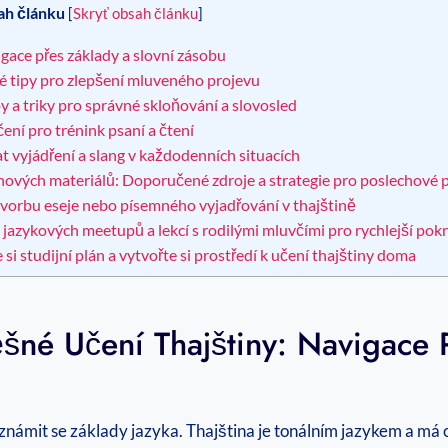
ah článku
[
Skryť obsah článku
]
gace přes základy a slovní zásobu
ké tipy pro zlepšení mluveného projevu
y a triky pro správné skloňování a slovosled
ení pro trénink psaní a čtení
at vyjádření a slang v každodenních situacích
chových materiálů: Doporučené zdroje a strategie pro poslechové
 tvorbu eseje nebo písemného vyjadřování v thajštině
 jazykových meetupů a lekcí s rodilými mluvčími pro rychlejší pok
i studijní plán a vytvořte si prostředí k učení thajštiny doma
ěšné Učení Thajštiny: Navigace 
seznámit se základy jazyka. Thajština je tonálním jazykem a m