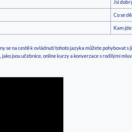
Jsi dobr
Co se dě
Kam jde
ny se na cestě k ovládnutí tohoto jazyka můžete pohybovat s ji
 jako jsou učebnice, online kurzy a konverzace s rodilými mluv