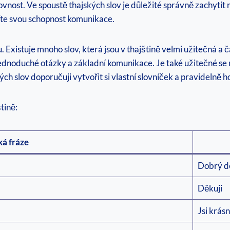
ovnost. Ve spoustě thajských slov je důležité správně zachytit
pšíte svou schopnost komunikace.
Existuje mnoho slov, která jsou v thajštině velmi užitečná a ča
ednoduché otázky a základní komunikace. Je také užitečné se n
ých slov doporučuji vytvořit si vlastní slovníček a pravidelně 
tině:
ká fráze
Dobrý d
Děkuji
Jsi krás