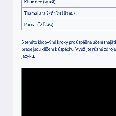
Khun dee (คุณดี)
Thamai arai? (ทำไมไอ้ร่อย)
Pai nai (ไปไหน)
S těmito klíčovými kroky pro úspěšné učení thajšti
praxe jsou klíčem k úspěchu. Využijte různé zdroje,
jazyku.