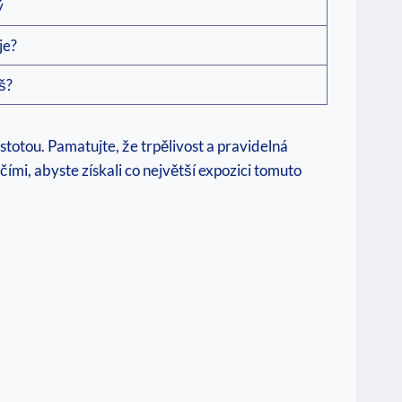
ý
je?
š?
stotou. Pamatujte, že trpělivost a pravidelná
čími, abyste získali co největší expozici tomuto