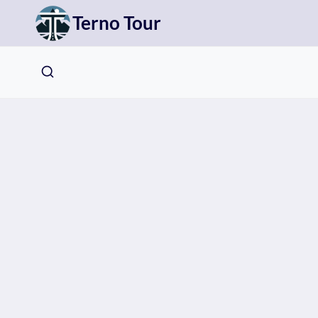
Přeskočit
Terno Tour
na
obsah