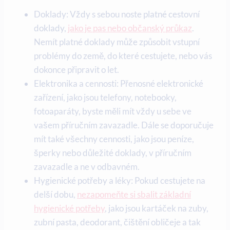
Doklady: Vždy s sebou noste platné cestovní
doklady,
jako je pas nebo občanský průkaz
.
Nemít platné doklady může způsobit vstupní
problémy do země, do které cestujete, nebo vás
dokonce připravit o let.
Elektronika a cennosti: Přenosné elektronické
zařízení, jako jsou telefony, notebooky,
fotoaparáty, byste měli mít vždy u sebe ve
vašem příručním zavazadle. Dále se doporučuje
mít také všechny cennosti, jako jsou peníze,
šperky nebo důležité doklady, v příručním
zavazadle a ne v odbavném.
Hygienické potřeby a léky: Pokud cestujete na
delší dobu,
nezapomeňte si sbalit základní
hygienické potřeby
, jako jsou kartáček na zuby,
zubní pasta, deodorant, čištění obličeje a tak