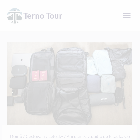
Přeskočit
na
Terno Tour
obsah
Domů
/
Cestování
/
Letecky
/
Příruční zavazadlo do letadla: Co