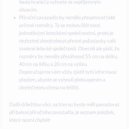
touto hranicí a vyhnete se nepříjemným
situacím.
Příruční zavazadlo by nemělo přesahovat také
určené rozměry. Ty se mohou lišit mezi
jednotlivými leteckými společnostmi, proto je
nezbytné zkontrolovat přesné požadavky vaší
zvolené letecké společnosti. Obecně ale platí, že
rozměry by neměly přesáhnout 55 cm na délku,
40 cm na šířku a 20 cm na výšku.
Doporučujeme vám vždy zjistit tyto informace
předem, abyste se vyhnuli překvapením a
zbytečnému stresu na letišti.
Další důležitou věcí, na kterou byste měli pamatovat
při balení příručního zavazadla, je seznam položek,
které nesmí chybět: