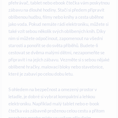
přehrávač, tablet nebo ebook čtečka vám poskytnou
zábavu na dlouhé hodiny. Stačí si předem připravit
oblíbenou hudbu, filmy nebo knihy a cesta uběhne
jako voda. Pokud nemáte rádi elektroniku, můžete si
také vzít sebou několik svých oblíbených knih. Díky
nim si můžete odpočinout, zapomenout na všední
starosti a ponořit se do světa příběhů. Budete-li
cestovat se dvěma malými dětmi, nezapomeňte se
připravit i na jejich zábavu. Vezměte si s sebou nějaké
oblíbené hračky, malovací bloky nebo stavebnice,
které je zabaví po celou dobu letu.
S ohledem na bezpečnost a omezený prostor v
letadle, je dobré si vybrat kompaktní a lehkou
elektroniku. Například malý tablet nebo e-book
čtečka vás zábavně proženou celou cestu a přitom
nezabere mnoho místa ve vašem příručním