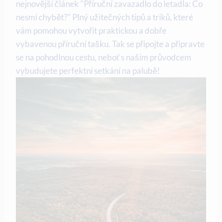
nejnovější článek "Příruční zavazadlo do letadla: Co
nesmí chybět?" Plný užitečných tipů a triků, které
vám pomohou vytvořit praktickou a dobře
vybavenou příruční tašku. Tak se připojte a připravte
se na pohodlnou cestu, neboť s naším průvodcem
vybudujete perfektní setkání na palubě!