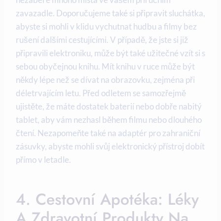
zavazadle. Doporučujeme také si připravit sluchátka,
abyste si mohli v klidu vychutnat hudbu a filmy bez
rušení dalšími cestujícími. V případě, že jste si již
připravili elektroniku, může být také užitečné vzít si s
sebou obyčejnou knihu. Mít knihu v ruce může být
někdy lépe než se dívat na obrazovku, zejména při
déletrvajícím letu. Před odletem se samozřejmě
ujistěte, že máte dostatek baterií nebo dobře nabitý
tablet, aby vám nezhasl během filmu nebo dlouhého
čtení. Nezapomeňte také na adaptér pro zahraniční
zásuvky, abyste mohli svůj elektronický přístroj dobít
přímo v letadle.
4. Cestovní Apotéka: Léky
A Zdravotní Produkty Na