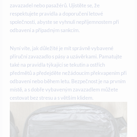
zavazadel nebo pasažérů. Ujistěte se, že
respektujete pravidla a doporučení letové
společnosti, abyste se vyhnuli nepříjemnostem při
odbavení a případným sankcím.
Nyní víte, jak důležité je mít správně vybavené
příruční zavazadlo s pásy a uzávěrkami. Pamatujte
také na pravidla týkající se tekutin a ostřích
předmětů a předejděte nežádoucím překvapením při
odbavení nebo během letu. Bezpečnost je na prvním
místě, a s dobře vybaveným zavazadlem můžete
cestovat bez stresu a s větším klidem.