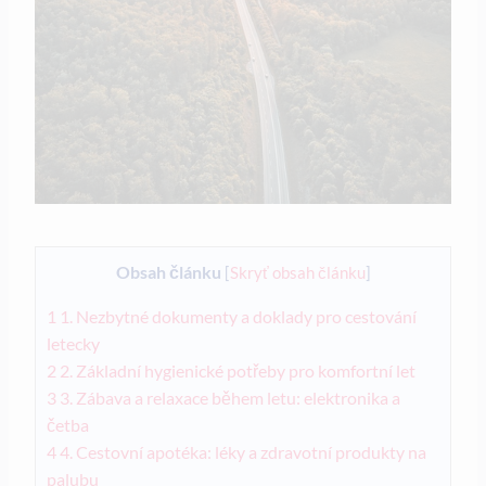
Obsah článku
[
Skryť obsah článku
]
1
1. Nezbytné dokumenty a doklady pro cestování
letecky
2
2. Základní hygienické potřeby pro komfortní let
3
3. Zábava a relaxace během letu: elektronika a
četba
4
4. Cestovní apotéka: léky a zdravotní produkty na
palubu