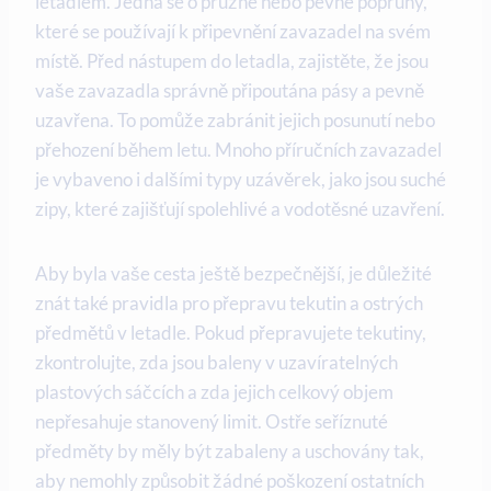
letadlem. Jedná se o pružné nebo pevné popruhy,
které se používají k připevnění zavazadel na svém
místě. Před nástupem do letadla, zajistěte, že jsou
vaše zavazadla správně připoutána pásy a pevně
uzavřena. To pomůže zabránit jejich posunutí nebo
přehození během letu. Mnoho příručních zavazadel
je vybaveno i dalšími typy uzávěrek, jako jsou suché
zipy, které zajišťují spolehlivé a vodotěsné uzavření.
Aby byla vaše cesta ještě bezpečnější, je důležité
znát také pravidla pro přepravu tekutin a ostrých
předmětů v letadle. Pokud přepravujete tekutiny,
zkontrolujte, zda jsou baleny v uzavíratelných
plastových sáčcích a zda jejich celkový objem
nepřesahuje stanovený limit. Ostře seříznuté
předměty by měly být zabaleny a uschovány tak,
aby nemohly způsobit žádné poškození ostatních