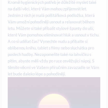
Kromě hygienických potřeb je důležité myslet také
na další věci, které Vám mohou zpříjemnit let.
Jedním z nich je malá polštářková podložka, která
Vám umožní pohodlněji usnout a relaxovat během
letu. Můžete si také přibalit stylové špunty do uší,
které Vám pomohou eliminovat hluk a usnout v tichu.
A co si udělat čas? Vynechte nudu a přibalte si
oblíbenou knihu, tablet s filmy nebo sluchátka pro
poslech hudby. Nezapomeňte také na lahvičku s
pitím, abyste měli vždy po ruce osvěžující nápoj. S
těmito věcmi ve Vašem příručním zavazadle se Vám
let bude daleko lépe a pohodlněji.