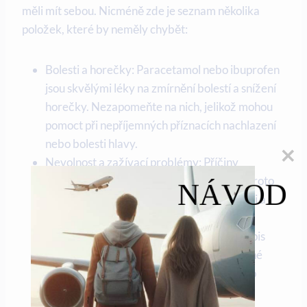
měli mít sebou. Nicméně zde je seznam několika
položek, které by neměly chybět:
Bolesti a horečky: Paracetamol nebo ibuprofen
jsou skvělými léky na zmírnění bolestí a snížení
horečky. Nezapomeňte na nich, jelikož mohou
pomoct při nepříjemných příznacích nachlazení
nebo bolesti hlavy.
Nevolnost a zažívací problémy: Příčiny
nevolnosti během letu mohou být různé. Proto
NÁVOD
byste měli mít při ruce léky proti nevolnosti a
dodatky, které mohou pomoci při akutních
zažívacích potížích. Podívejte se na předepis
nebo doporučení lékaře a přibalte si vhodné
léky, jako jsou primperan nebo enzymy pro
trávení.