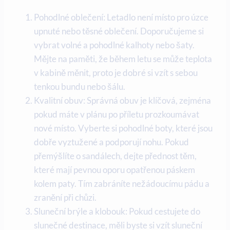
Pohodlné oblečení: Letadlo není místo pro úzce
upnuté nebo těsné oblečení. Doporučujeme si
vybrat volné a pohodlné kalhoty nebo šaty.
Mějte na paměti, že během letu se může teplota
v kabině měnit, proto je dobré si vzít s sebou
tenkou bundu nebo šálu.
Kvalitní obuv: Správná obuv je klíčová, zejména
pokud máte v plánu po příletu prozkoumávat
nové místo. Vyberte si pohodlné boty, které jsou
dobře vyztužené a podporují nohu. Pokud
přemýšlíte o sandálech, dejte přednost těm,
které mají pevnou oporu opatřenou páskem
kolem paty. Tím zabráníte nežádoucímu pádu a
zranění při chůzi.
Sluneční brýle a klobouk: Pokud cestujete do
slunečné destinace, měli byste si vzít sluneční