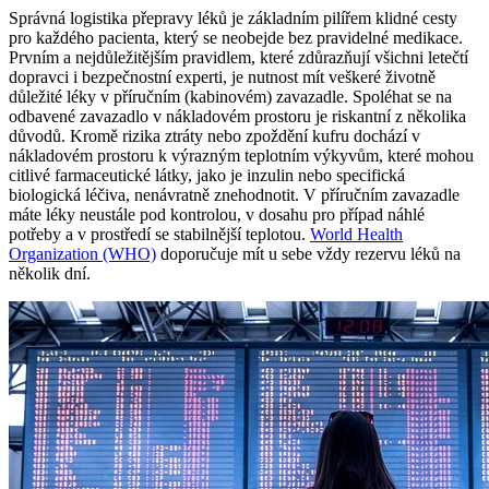
Správná logistika přepravy léků je základním pilířem klidné cesty
pro každého pacienta, který se neobejde bez pravidelné medikace.
Prvním a nejdůležitějším pravidlem, které zdůrazňují všichni letečtí
dopravci i bezpečnostní experti, je nutnost mít veškeré životně
důležité léky v příručním (kabinovém) zavazadle. Spoléhat se na
odbavené zavazadlo v nákladovém prostoru je riskantní z několika
důvodů. Kromě rizika ztráty nebo zpoždění kufru dochází v
nákladovém prostoru k výrazným teplotním výkyvům, které mohou
citlivé farmaceutické látky, jako je inzulin nebo specifická
biologická léčiva, nenávratně znehodnotit. V příručním zavazadle
máte léky neustále pod kontrolou, v dosahu pro případ náhlé
potřeby a v prostředí se stabilnější teplotou.
World Health
Organization (WHO)
doporučuje mít u sebe vždy rezervu léků na
několik dní.