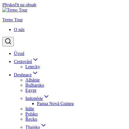
Přeskočit na obsah
Terno Tour
O nás
Úvod
Cestování
Letecky
Destinace
Albánie
Bulharsko
Egypt
Indonésie
Papua Nová Guinea
Itálie
Polsko
Řecko
Thajsko