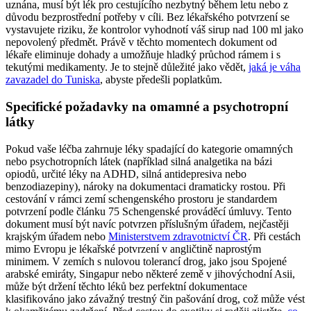
uznána, musí být lék pro cestujícího nezbytný během letu nebo z
důvodu bezprostřední potřeby v cíli. Bez lékařského potvrzení se
vystavujete riziku, že kontrolor vyhodnotí váš sirup nad 100 ml jako
nepovolený předmět. Právě v těchto momentech dokument od
lékaře eliminuje dohady a umožňuje hladký průchod rámem i s
tekutými medikamenty. Je to stejně důležité jako vědět,
jaká je váha
zavazadel do Tuniska
, abyste předešli poplatkům.
Specifické požadavky na omamné a psychotropní
látky
Pokud vaše léčba zahrnuje léky spadající do kategorie omamných
nebo psychotropních látek (například silná analgetika na bázi
opiodů, určité léky na ADHD, silná antidepresiva nebo
benzodiazepiny), nároky na dokumentaci dramaticky rostou. Při
cestování v rámci zemí schengenského prostoru je standardem
potvrzení podle článku 75 Schengenské prováděcí úmluvy. Tento
dokument musí být navíc potvrzen příslušným úřadem, nejčastěji
krajským úřadem nebo
Ministerstvem zdravotnictví ČR
. Při cestách
mimo Evropu je lékařské potvrzení v angličtině naprostým
minimem. V zemích s nulovou tolerancí drog, jako jsou Spojené
arabské emiráty, Singapur nebo některé země v jihovýchodní Asii,
může být držení těchto léků bez perfektní dokumentace
klasifikováno jako závažný trestný čin pašování drog, což může vést