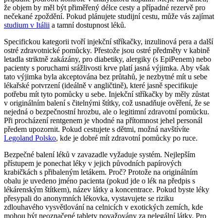
že objem by měl být přiměřený délce cesty a případné rezervě pro
nečekané zpoždění. Pokud plánujete studijní cestu, může vás zajímat
studium v Itálii
a tamní dostupnost léků.
Specifickou kategorii tvoří injekční stříkačky, inzulinová pera a další
ostré zdravotnické pomůcky. Přestože jsou ostré předměty v kabině
letadla striktně zakázány, pro diabetiky, alergiky (s EpiPenem) nebo
pacienty s poruchami srážlivosti krve platí jasná výjimka. Aby však
tato výjimka byla akceptována bez průtahů, je nezbytné mít u sebe
lékařské potvrzení (ideálně v angličtině), které jasně specifikuje
potřebu mít tyto pomůcky u sebe. Injekční stříkačky by měly zůstat
v originálním balení s čitelnými štítky, což usnadňuje ověření, že se
nejedná o bezpečnostní hrozbu, ale o legitimní zdravotní pomůcku.
Při procházení rentgenem je vhodné na přítomnost jehel personál
předem upozornit. Pokud cestujete s dětmi, možná navštívíte
Legoland Polsko
, kde je dobré mít zdravotní pomůcky po ruce.
Bezpečné balení léků v zavazadle vyžaduje systém. Nejlepším
přístupem je ponechat léky v jejich původních papírových
krabičkách s přibaleným letákem. Proč? Protože na originálním
obalu je uvedeno jméno pacienta (pokud jde o lék na předpis s
lékárenským štítkem), název látky a koncentrace. Pokud byste léky
přesypali do anonymních lékovka, vystavujete se riziku
zdlouhavého vysvětlování na celnicích v exotických zemích, kde
mohou být neoznačené tablety považovány za nelegální látky. Pro