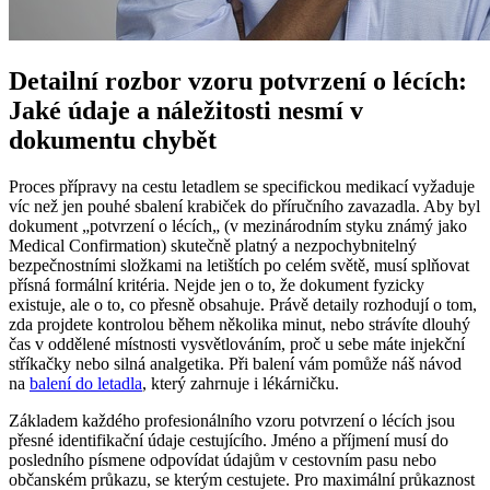
Detailní rozbor vzoru potvrzení o lécích:
Jaké údaje a náležitosti nesmí v
dokumentu chybět
Proces přípravy na cestu letadlem se specifickou medikací vyžaduje
víc než jen pouhé sbalení krabiček do příručního zavazadla. Aby byl
dokument „potvrzení o lécích„ (v mezinárodním styku známý jako
Medical Confirmation) skutečně platný a nezpochybnitelný
bezpečnostními složkami na letištích po celém světě, musí splňovat
přísná formální kritéria. Nejde jen o to, že dokument fyzicky
existuje, ale o to, co přesně obsahuje. Právě detaily rozhodují o tom,
zda projdete kontrolou během několika minut, nebo strávíte dlouhý
čas v oddělené místnosti vysvětlováním, proč u sebe máte injekční
stříkačky nebo silná analgetika. Při balení vám pomůže náš návod
na
balení do letadla
, který zahrnuje i lékárničku.
Základem každého profesionálního vzoru potvrzení o lécích jsou
přesné identifikační údaje cestujícího. Jméno a příjmení musí do
posledního písmene odpovídat údajům v cestovním pasu nebo
občanském průkazu, se kterým cestujete. Pro maximální průkaznost