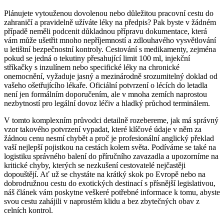
Plánujete vytouženou dovolenou nebo důležitou pracovní cestu do
zahraničí a pravidelně užíváte léky na předpis? Pak byste v žádném
případě neměli podcenit důkladnou přípravu dokumentace, která
vám může ušetřit mnoho nepříjemností a zdlouhavého vysvětlování
u letištní bezpečnostní kontroly. Cestování s medikamenty, zejména
pokud se jedná o tekutiny přesahující limit 100 ml, injekční
stříkačky s inzulínem nebo specifické léky na chronické
onemocnění, vyžaduje jasný a mezinárodně srozumitelný doklad od
vašeho ošetřujícího lékaře. Oficiální potvrzení o lécích do letadla
není jen formálním doporučením, ale v mnoha zemích naprostou
nezbytností pro legální dovoz léčiv a hladký průchod terminálem.
V tomto komplexním průvodci detailně rozebereme, jak má správný
vzor takového potvrzení vypadat, které klíčové údaje v něm za
žádnou cenu nesmí chybět a proč je profesionální anglický překlad
vaší nejlepší pojistkou na cestách kolem světa. Podíváme se také na
logistiku správného balení do příručního zavazadla a upozorníme na
kritické chyby, kterých se nezkušení cestovatelé nejčastěji
dopouštějí. Ať už se chystáte na krátký skok po Evropě nebo na
dobrodružnou cestu do exotických destinací s přísnější legislativou,
náš článek vám poskytne veškeré potřebné informace k tomu, abyste
svou cestu zahájili v naprostém klidu a bez zbytečných obav z
celních kontrol.