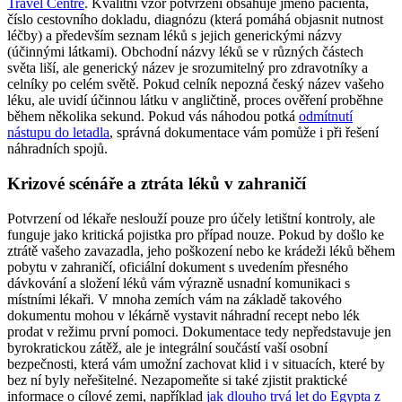
Travel Centre
. Kvalitní vzor potvrzení obsahuje jméno pacienta,
číslo cestovního dokladu, diagnózu (která pomáhá objasnit nutnost
léčby) a především seznam léků s jejich generickými názvy
(účinnými látkami). Obchodní názvy léků se v různých částech
světa liší, ale generický název je srozumitelný pro zdravotníky a
celníky po celém světě. Pokud celník nepozná český název vašeho
léku, ale uvidí účinnou látku v angličtině, proces ověření proběhne
během několika sekund. Pokud vás náhodou potká
odmítnutí
nástupu do letadla
, správná dokumentace vám pomůže i při řešení
náhradních spojů.
Krizové scénáře a ztráta léků v zahraničí
Potvrzení od lékaře neslouží pouze pro účely letištní kontroly, ale
funguje jako kritická pojistka pro případ nouze. Pokud by došlo ke
ztrátě vašeho zavazadla, jeho poškození nebo ke krádeži léků během
pobytu v zahraničí, oficiální dokument s uvedením přesného
dávkování a složení léků vám výrazně usnadní komunikaci s
místními lékaři. V mnoha zemích vám na základě takového
dokumentu mohou v lékárně vystavit náhradní recept nebo lék
prodat v režimu první pomoci. Dokumentace tedy nepředstavuje jen
byrokratickou zátěž, ale je integrální součástí vaší osobní
bezpečnosti, která vám umožní zachovat klid i v situacích, které by
bez ní byly neřešitelné. Nezapomeňte si také zjistit praktické
informace o cílové zemi, například
jak dlouho trvá let do Egypta z