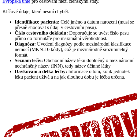
Evropská unie
pro cestování mezi členskými státy.
Klíčové údaje, které nesmí chybět:
Identifikace pacienta:
Celé jméno a datum narození (musí se
přesně shodovat s údaji v cestovním pasu).
Číslo cestovního dokladu:
Doporučuje se uvést číslo pasu
přímo do formuláře pro maximální věrohodnost.
Diagnóza:
Uvedení diagnózy podle mezinárodní klasifikace
nemocí (MKN-10 kódy), což je mezinárodně srozumitelný
formát.
Seznam léčiv:
Obchodní název léku doplněný o mezinárodní
nechráněný název (INN), tedy název účinné látky.
Dávkování a délka léčby:
Informace o tom, kolik jednotek
léku pacient užívá a na jak dlouhou dobu je léčba určena.