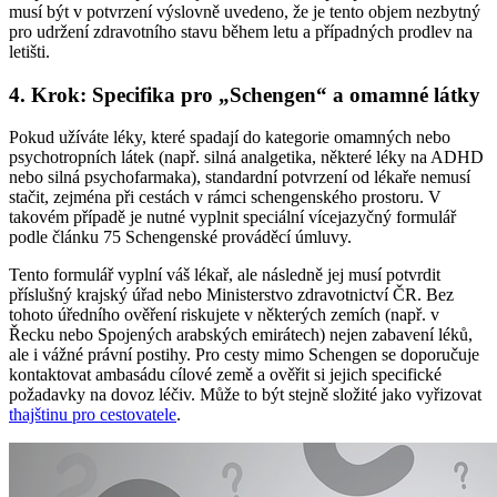
musí být v potvrzení výslovně uvedeno, že je tento objem nezbytný
pro udržení zdravotního stavu během letu a případných prodlev na
letišti.
4. Krok: Specifika pro „Schengen“ a omamné látky
Pokud užíváte léky, které spadají do kategorie omamných nebo
psychotropních látek (např. silná analgetika, některé léky na ADHD
nebo silná psychofarmaka), standardní potvrzení od lékaře nemusí
stačit, zejména při cestách v rámci schengenského prostoru. V
takovém případě je nutné vyplnit speciální vícejazyčný formulář
podle článku 75 Schengenské prováděcí úmluvy.
Tento formulář vyplní váš lékař, ale následně jej musí potvrdit
příslušný krajský úřad nebo Ministerstvo zdravotnictví ČR. Bez
tohoto úředního ověření riskujete v některých zemích (např. v
Řecku nebo Spojených arabských emirátech) nejen zabavení léků,
ale i vážné právní postihy. Pro cesty mimo Schengen se doporučuje
kontaktovat ambasádu cílové země a ověřit si jejich specifické
požadavky na dovoz léčiv. Může to být stejně složité jako vyřizovat
thajštinu pro cestovatele
.