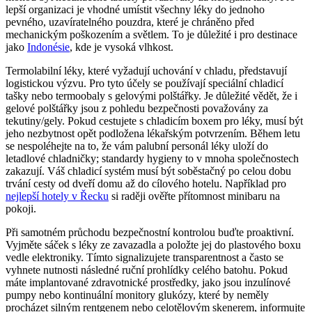
lepší organizaci je vhodné umístit všechny léky do jednoho
pevného, uzavíratelného pouzdra, které je chráněno před
mechanickým poškozením a světlem. To je důležité i pro destinace
jako
Indonésie
, kde je vysoká vlhkost.
Termolabilní léky, které vyžadují uchování v chladu, představují
logistickou výzvu. Pro tyto účely se používají speciální chladicí
tašky nebo termoobaly s gelovými polštářky. Je důležité vědět, že i
gelové polštářky jsou z pohledu bezpečnosti považovány za
tekutiny/gely. Pokud cestujete s chladicím boxem pro léky, musí být
jeho nezbytnost opět podložena lékařským potvrzením. Během letu
se nespoléhejte na to, že vám palubní personál léky uloží do
letadlové chladničky; standardy hygieny to v mnoha společnostech
zakazují. Váš chladicí systém musí být soběstačný po celou dobu
trvání cesty od dveří domu až do cílového hotelu. Například pro
nejlepší hotely v Řecku
si raději ověřte přítomnost minibaru na
pokoji.
Při samotném průchodu bezpečnostní kontrolou buďte proaktivní.
Vyjměte sáček s léky ze zavazadla a položte jej do plastového boxu
vedle elektroniky. Tímto signalizujete transparentnost a často se
vyhnete nutnosti následné ruční prohlídky celého batohu. Pokud
máte implantované zdravotnické prostředky, jako jsou inzulínové
pumpy nebo kontinuální monitory glukózy, které by neměly
procházet silným rentgenem nebo celotělovým skenerem, informujte