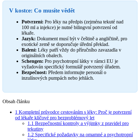
V kostce: Co musíte vědět
Potvrzení:
Pro léky na předpis (zejména tekuté nad
100 ml a injekce) je nutné bilingvní potvrzení od
lékaře.
Jazyk:
Dokument musí být v češtině a angličtině, pro
exotické země se doporučuje úřední překlad.
Balení:
Léky patří vždy do příručního zavazadla v
originálních obalech.
Schengen:
Pro psychotropní látky v rámci EU je
vyžadován specifický formulář potvrzený úřadem.
Bezpečnost:
Předem informujte personál o
inzulínových pumpách nebo jehlách.
Obsah článku
1
Kompletní průvodce cestováním s léky: Proč je potvrzení
od lékaře klíčové pro bezproblémový let
1.1
Bezpečnostní kontroly a výjimky z pravidel pro
tekutiny
1.2
Specifické požadavky na omamné a psychotropní