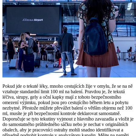
Pokud jde o tekuté léky, mnoho cestujících žije v omylu, že se na ně
vztahuje standardní limit 100 ml na balení. Pravdou je, že tekutá
léčiva, sirupy, gely a oční kapky mají z tohoto bezpečnostního
omezení výjimku, pokud jsou pro cestujícího během letu a pobytu
nezbytné. Přestože můžete převážet balení o větším objemu než 100
ml, musíte je při bezpečnostní kontrole deklarovat samostatně.
Doporučuje se tyto tekutiny vyjmout z hlavního zavazadla a vložit je
do samostatného průhledného sáčku nebo je nechat v originálních
obalech, aby je pracovníci ostrahy mohli snadno identifikovat a
případně podrobit kontrole v analyzátoru kapalin. Mějte na paměti,