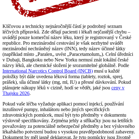
Klíčovou a technicky nejnáročnější částí je podrobný seznam
léčivých přípravků. Zde dělají pacienti i lékaři nejčastější chybu –
uvádějí pouze komerční název léku, který je registrovaný v České
republice. Pro mezinárodní cestování je však nezbytné uvádět
mezinárodní nechráněný název (INN), tedy název účinné látky
(například místo „Paralen„ uvést „Paracetamolum„). Celní úředníci
v Dubaji, Bangkoku nebo New Yorku nemusí znát lokální české
názvy léků, ale chemické složení je srozumitelné globálně. Podle
International Narcotics Control Board (INCB)
musí u každé
položky být dále uvedena léková forma (tablety, roztok, sprej,
prášek), síla účinné látky (mg, ml, IU) a přesné dávkování. Pokud
plánujete nákupy léků v cizině, hodí se vědět, jaké jsou
ceny v
Thajsku 2026
.
Pokud vaše léčba vyžaduje aplikaci pomocí injekcí, používání
inzulínové pumpy, inhalátoru nebo jiných specifických
zdravotnických pomůcek, musí být tyto předměty v dokumentu
výslovně specifikovány. Zejména jehly a stříkačky jsou na letištích
považovány za potenciálně nebezpečné předměty a bez výslovného
lékařského potvrzení budou s vysokou pravděpodobností zabaveny.
Dokument by měl jasně deklarovat, že tyto pomůcky jsou životně