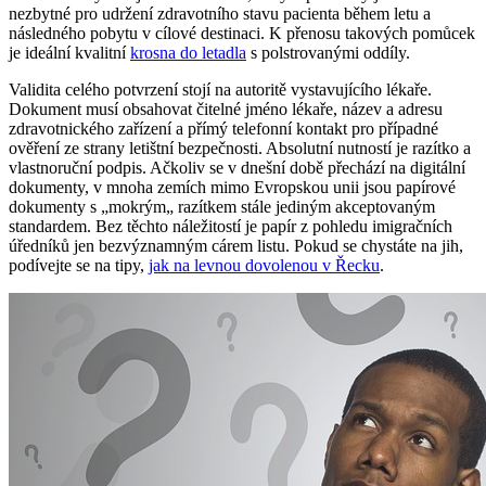
nezbytné pro udržení zdravotního stavu pacienta během letu a
následného pobytu v cílové destinaci. K přenosu takových pomůcek
je ideální kvalitní
krosna do letadla
s polstrovanými oddíly.
Validita celého potvrzení stojí na autoritě vystavujícího lékaře.
Dokument musí obsahovat čitelné jméno lékaře, název a adresu
zdravotnického zařízení a přímý telefonní kontakt pro případné
ověření ze strany letištní bezpečnosti. Absolutní nutností je razítko a
vlastnoruční podpis. Ačkoliv se v dnešní době přechází na digitální
dokumenty, v mnoha zemích mimo Evropskou unii jsou papírové
dokumenty s „mokrým„ razítkem stále jediným akceptovaným
standardem. Bez těchto náležitostí je papír z pohledu imigračních
úředníků jen bezvýznamným cárem listu. Pokud se chystáte na jih,
podívejte se na tipy,
jak na levnou dovolenou v Řecku
.