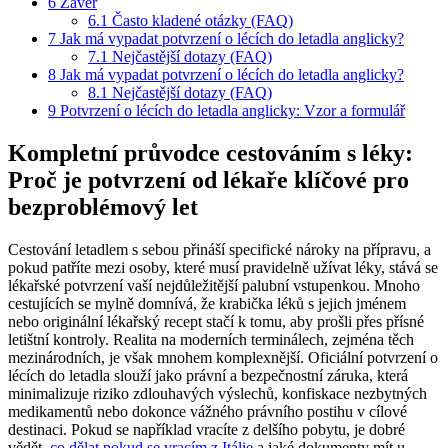
6
Závěr
6.1
Často kladené otázky (FAQ)
7
Jak má vypadat potvrzení o lécích do letadla anglicky?
7.1
Nejčastější dotazy (FAQ)
8
Jak má vypadat potvrzení o lécích do letadla anglicky?
8.1
Nejčastější dotazy (FAQ)
9
Potvrzení o lécích do letadla anglicky: Vzor a formulář
Kompletní průvodce cestováním s léky:
Proč je potvrzení od lékaře klíčové pro
bezproblémový let
Cestování letadlem s sebou přináší specifické nároky na přípravu, a
pokud patříte mezi osoby, které musí pravidelně užívat léky, stává se
lékařské potvrzení vaší nejdůležitější palubní vstupenkou. Mnoho
cestujících se mylně domnívá, že krabička léků s jejich jménem
nebo originální lékařský recept stačí k tomu, aby prošli přes přísné
letištní kontroly. Realita na moderních terminálech, zejména těch
mezinárodních, je však mnohem komplexnější. Oficiální potvrzení o
lécích do letadla slouží jako právní a bezpečnostní záruka, která
minimalizuje riziko zdlouhavých výslechů, konfiskace nezbytných
medikamentů nebo dokonce vážného právního postihu v cílové
destinaci. Pokud se například vracíte z delšího pobytu, je dobré
vědět,
co dělat pokud se vracím z Itálie
a jaké dokumenty mít u