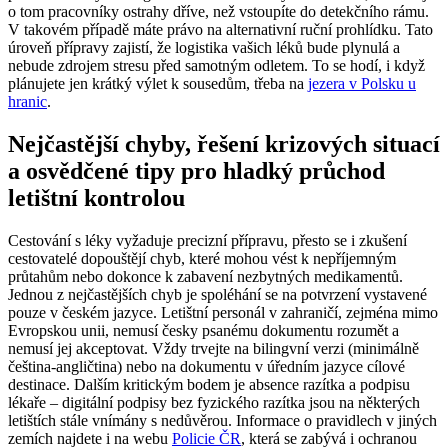
o tom pracovníky ostrahy dříve, než vstoupíte do detekčního rámu.
V takovém případě máte právo na alternativní ruční prohlídku. Tato
úroveň přípravy zajistí, že logistika vašich léků bude plynulá a
nebude zdrojem stresu před samotným odletem. To se hodí, i když
plánujete jen krátký výlet k sousedům, třeba na
jezera v Polsku u
hranic
.
Nejčastější chyby, řešení krizových situací
a osvědčené tipy pro hladký průchod
letištní kontrolou
Cestování s léky vyžaduje precizní přípravu, přesto se i zkušení
cestovatelé dopouštějí chyb, které mohou vést k nepříjemným
průtahům nebo dokonce k zabavení nezbytných medikamentů.
Jednou z nejčastějších chyb je spoléhání se na potvrzení vystavené
pouze v českém jazyce. Letištní personál v zahraničí, zejména mimo
Evropskou unii, nemusí česky psanému dokumentu rozumět a
nemusí jej akceptovat. Vždy trvejte na bilingvní verzi (minimálně
čeština-angličtina) nebo na dokumentu v úředním jazyce cílové
destinace. Dalším kritickým bodem je absence razítka a podpisu
lékaře – digitální podpisy bez fyzického razítka jsou na některých
letištích stále vnímány s nedůvěrou. Informace o pravidlech v jiných
zemích najdete i na webu
Policie ČR
, která se zabývá i ochranou