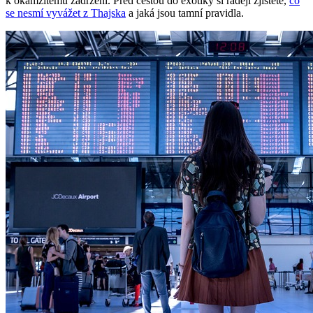
k okamžitému zadržení. Před cestou do exotiky si raději zjistěte,
co
se nesmí vyvážet z Thajska
a jaká jsou tamní pravidla.