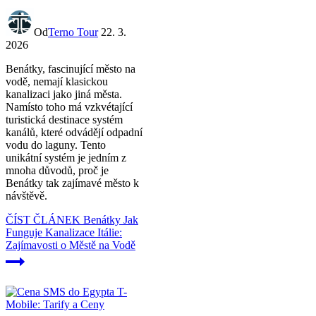
Od
Terno Tour
22. 3.
2026
Benátky, fascinující město na
vodě, nemají klasickou
kanalizaci jako jiná města.
Namísto toho má vzkvétající
turistická destinace systém
kanálů, které odvádějí odpadní
vodu do laguny. Tento
unikátní systém je jedním z
mnoha důvodů, proč je
Benátky tak zajímavé město k
návštěvě.
ČÍST ČLÁNEK
Benátky Jak
Funguje Kanalizace Itálie:
Zajímavosti o Městě na Vodě