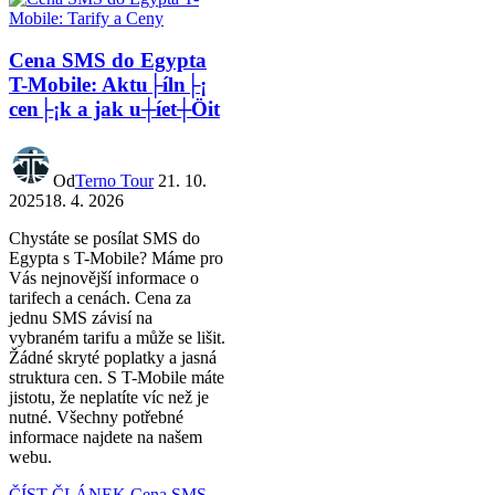
Cena SMS do Egypta
T-Mobile: Aktu├íln├¡
cen├¡k a jak u┼íet┼Öit
Od
Terno Tour
21. 10.
2025
18. 4. 2026
Chystáte se posílat SMS do
Egypta s T-Mobile? Máme pro
Vás nejnovější informace o
tarifech a cenách. Cena za
jednu SMS závisí na
vybraném tarifu a může se lišit.
Žádné skryté poplatky a jasná
struktura cen. S T-Mobile máte
jistotu, že neplatíte víc než je
nutné. Všechny potřebné
informace najdete na našem
webu.
ČÍST ČLÁNEK
Cena SMS