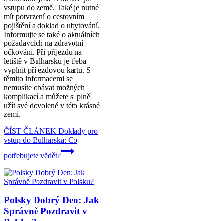
vstupu do země. Také je nutné
mít potvrzení o cestovním
pojištění a doklad o ubytování.
Informujte se také o aktuálních
požadavcích na zdravotní
očkování. Při příjezdu na
letiště v Bulharsku je třeba
vyplnit příjezdovou kartu. S
těmito informacemi se
nemusíte obávat možných
komplikací a můžete si plně
užít své dovolené v této krásné
zemi.
ČÍST ČLÁNEK
Doklady pro
vstup do Bulharska: Co
potřebujete vědět?
Polsky Dobrý Den: Jak
Správně Pozdravit v