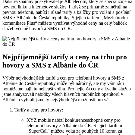
Další významný poskytovatel je Albtelecom, který se specializuje na
pevnou⁢ linku a internetové služby. I když​ se primárně zaměřují na
pevnou telefonii, nabízí ⁤i různé tarify a balíčky pro volání a posílání
SMS z Albánie do České republiky. S jejich tarifem „Mezinárodní‍
komunikace Plus“ můžete ‌využívat výhodné‍ ceny na celý balíček
služeb​ včetně hovorů a SMS do ČR.
Nejpříjemnější tarify a ⁣ceny na trhu pro​
hovory a SMS z Albánie do ČR
Výběr nejvhodnějších⁣ tarifů a ​cen pro telefonní hovory a SMS z
Albánie do⁣ České republiky může být náročný, ale my ⁣vám‌ rádi
pomůžeme najít tu ​nejlepší volbu.⁣ Pro nejlepší ceny a kvalitu služeb
jsme analyzovali ‌nabídky všech hlavních‍ mobilních operátorů v
Albánii ‍a vybrali jsme ty nejvýhodnější možnosti pro vás.
Tarify a ceny‍ pro hovory:
XYZ mobile nabízí ⁣konkurenceschopné ceny pro​
telefonní hovory ‍z Albánie do ČR. S jejich tarifem
"SuperCall" můžete volat za pouhých 10 korun za