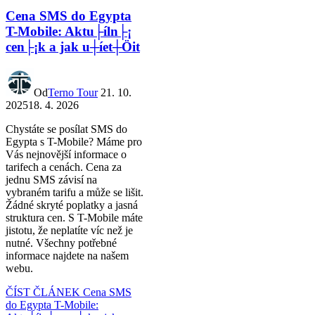
Cena SMS do Egypta
T-Mobile: Aktu├íln├¡
cen├¡k a jak u┼íet┼Öit
Od
Terno Tour
21. 10.
2025
18. 4. 2026
Chystáte se posílat SMS do
Egypta s T-Mobile? Máme pro
Vás nejnovější informace o
tarifech a cenách. Cena za
jednu SMS závisí na
vybraném tarifu a může se lišit.
Žádné skryté poplatky a jasná
struktura cen. S T-Mobile máte
jistotu, že neplatíte víc než je
nutné. Všechny potřebné
informace najdete na našem
webu.
ČÍST ČLÁNEK
Cena SMS
do Egypta T-Mobile: