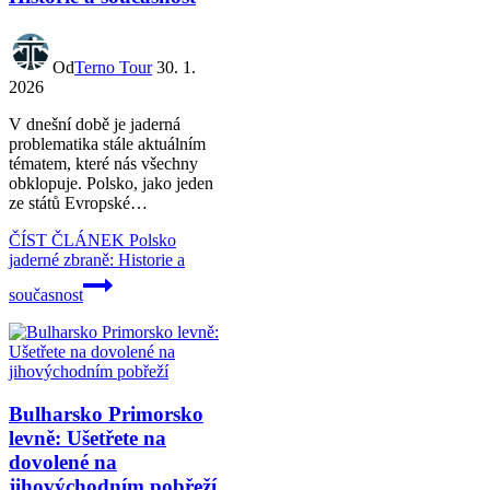
Od
Terno Tour
30. 1.
2026
V dnešní době je jaderná
problematika stále aktuálním
tématem, které nás všechny
obklopuje. Polsko, jako jeden
ze států Evropské…
ČÍST ČLÁNEK
Polsko
jaderné zbraně: Historie a
současnost
Bulharsko Primorsko
levně: Ušetřete na
dovolené na
jihovýchodním pobřeží