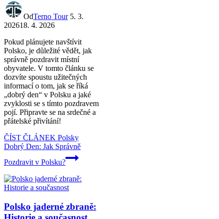
Od
Terno Tour
5. 3.
2026
18. 4. 2026
Pokud plánujete navštívit
Polsko, je důležité vědět, jak
správně pozdravit místní
obyvatele. V tomto článku se
dozvíte spoustu užitečných
informací o tom, jak se říká
„dobrý den“ v Polsku a jaké
zvyklosti se s tímto pozdravem
pojí. Připravte se na srdečné a
přátelské přivítání!
ČÍST ČLÁNEK
Polsky
Dobrý Den: Jak Správně
Pozdravit v Polsku?
Polsko jaderné zbraně:
Historie a současnost