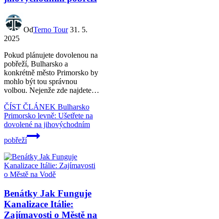
Od
Terno Tour
31. 5.
2025
Pokud plánujete dovolenou na
pobřeží, Bulharsko a
konkrétně město Primorsko by
mohlo být tou správnou
volbou. Nejenže zde najdete…
ČÍST ČLÁNEK
Bulharsko
Primorsko levně: Ušetřete na
dovolené na jihovýchodním
pobřeží
Benátky Jak Funguje
Kanalizace Itálie:
Zajímavosti o Městě na