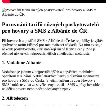
Porovnání tarifů ‌různých poskytovatelů
⁣pro hovory a SMS z Albánie do ČR
Při hovorech⁢ a posílání SMS z Albánie do České republiky je​ výběr
správného tarifu klíčový pro minimalizaci nákladů. Na trhu existuje
několik poskytovatelů, kteří nabízejí různé tarify a ceny. Zde je‍
přehled některých nejpopulárnějších ‍a nejlepších možností:
1. Vodafone Albánie
Vodafone je jedním z nejprestižnějších a největších mobilních
operátorů‍ v Albánii. Nabízí atraktivní‍ tarify s různými možnostmi
pro hovory a SMS do Česka. S jejich tarifem „Super Hovory a
SMS“ můžete volat za skvělé ceny a zasílat SMS zprávy bez⁤ ohledu
na délku hovoru nebo počet odeslaných ‌zpráv.
2. Albtelecom