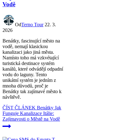
Vodě
Od
Terno Tour
22. 3.
2026
Benátky, fascinující město na
vodě, nemají klasickou
kanalizaci jako jiná města.
Namísto toho má vzkvétající
turistická destinace systém
kanálů, které odvádějí odpadní
vodu do laguny. Tento
unikátní systém je jedním z
mnoha důvodů, proč je
Benátky tak zajímavé město k
návštěvě.
ČÍST ČLÁNEK
Benátky Jak
Funguje Kanalizace Itálie:
Zajímavosti o Městě na Vodě