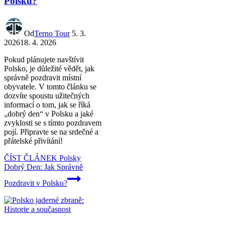
Polsku?
Od
Terno Tour
5. 3.
2026
18. 4. 2026
Pokud plánujete navštívit
Polsko, je důležité vědět, jak
správně pozdravit místní
obyvatele. V tomto článku se
dozvíte spoustu užitečných
informací o tom, jak se říká
„dobrý den“ v Polsku a jaké
zvyklosti se s tímto pozdravem
pojí. Připravte se na srdečné a
přátelské přivítání!
ČÍST ČLÁNEK
Polsky
Dobrý Den: Jak Správně
Pozdravit v Polsku?