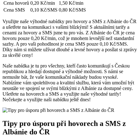
Cena hovorů
0,20 Kč/min
1,50 Kč/min
Cena SMS
0,10 Kč/SMS
0,80 Kč/SMS
Využijte naše výhodné nabídky pro hovory a SMS z Albánie do ČR
a ušetřete na komunikaci‌ s ⁢vašimi blízkými! S aktuálními tarify a
cenami za hovory a SMS jsme tu pro ​vás. Z Albánie do ČR je cena
hovoru ⁣pouze 0,20 Kč/min, což je mnohem levnější než‌ standardní
sazby. A ⁢pro vaši pohodlnost je cena SMS‍ pouze ⁤0,10 Kč/SMS.⁤
Díky nám si můžete užívat dlouhé a levné hovory a posílat si zprávy
za skvělé ceny!
Naše nabídka je tu ​pro všechny, ​kteří často komunikují s Českou
republikou a hledají dostupné a výhodné možnosti. S námi se
nemusíte bát, že vaše komunikační náklady budou ‌vysoké.
Nabízíme vám‌ spolehlivou a kvalitní službu, která ⁤vám umožní být
neustále ve spojení ​se svými ⁢blízkými z Albánie za dostupné ​ceny.
Ušetřete na hovorech a SMS a využijte naše výhodné⁤ tarify!
Nečekejte a využijte naši nabídku ještě dnes!
Tipy pro úsporu při hovorech a SMS z⁤
Albánie do ČR