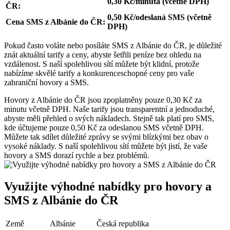
0,30 Kč/minuta (včetně DPH)
ČR:
0,50 Kč/odeslaná SMS (včetně
Cena SMS z Albánie do ČR:
DPH)
Pokud ​často voláte‌ nebo posíláte⁤ SMS z​ Albánie⁤ do ČR, je důležité
znát aktuální tarify a ceny, abyste​ šetřili peníze bez ohledu na
vzdálenost. S naší spolehlivou ​sítí můžete být klidní, protože
nabízíme skvělé tarify ‍a konkurenceschopné⁢ ceny pro vaše
⁢zahraniční hovory a SMS.
Hovory z Albánie do ČR jsou zpoplatněny pouze 0,30 Kč za
minutu včetně DPH. Naše tarify jsou transparentní a jednoduché,
abyste měli přehled o svých nákladech. Stejně tak platí pro SMS,
kde účtujeme ‍pouze 0,50 ‍Kč ‌za odeslanou SMS včetně DPH.
Můžete ‍tak sdílet důležité zprávy se svými blízkými bez obav o
vysoké náklady. S naší spolehlivou sítí můžete být jistí, že vaše
hovory a ​SMS dorazí rychle a bez problémů.
Využijte výhodné nabídky pro hovory a
SMS z Albánie do ČR
Země
Albánie
Česká republika