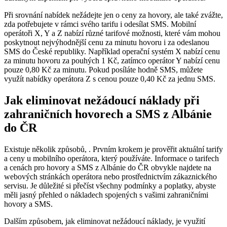
Při srovnání nabídek nežádejte⁢ jen ‌o ceny za hovory, ale také‍ zvážte,
zda potřebujete v rámci svého tarifu i odesílat SMS. Mobilní
operátoři X, Y a Z nabízí různé tarifové možnosti, které vám mohou
poskytnout nejvýhodnější cenu za minutu⁤ hovoru i za odeslanou
SMS do České republiky. Například operační systém X nabízí cenu
za⁤ minutu hovoru za pouhých 1 Kč, zatímco operátor Y nabízí cenu⁤
pouze 0,80 Kč za minutu. Pokud posíláte hodně SMS, můžete⁢
využít nabídky operátora Z s cenou pouze 0,40 Kč za jednu SMS.
Jak eliminovat nežádoucí náklady při
zahraničních⁤ hovorech a SMS z Albánie
do ČR
Existuje několik způsobů, . Prvním krokem je prověřit aktuální tarify
a ceny u mobilního operátora, který používáte. Informace o tarifech
a cenách pro hovory a SMS ⁣z Albánie do ČR obvykle najdete na
webových stránkách operátora nebo prostřednictvím zákaznického
servisu. Je důležité si přečíst všechny podmínky⁣ a poplatky, abyste
měli jasný přehled o nákladech spojených s vašimi zahraničními
hovory a SMS.
Dalším způsobem, jak eliminovat nežádoucí náklady, je využití