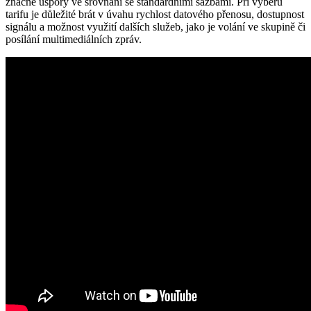
značné úspory ve srovnání se standardními sazbami. Při výběru
tarifu je důležité brát⁢ v úvahu rychlost datového přenosu, dostupnost
signálu a možnost využití dalších služeb, jako je volání ve skupině či
posílání ‌multimediálních zpráv.