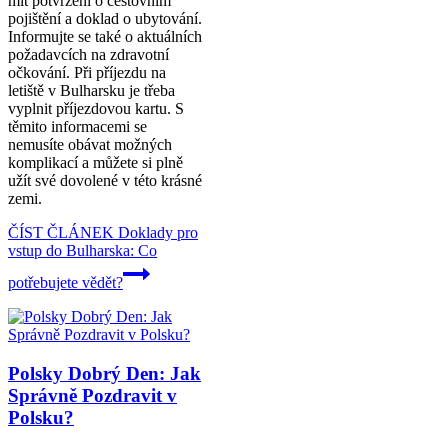
mít potvrzení o cestovním
pojištění a doklad o ubytování.
Informujte se také o aktuálních
požadavcích na zdravotní
očkování. Při příjezdu na
letiště v Bulharsku je třeba
vyplnit příjezdovou kartu. S
těmito informacemi se
nemusíte obávat možných
komplikací a můžete si plně
užít své dovolené v této krásné
zemi.
ČÍST ČLÁNEK
Doklady pro
vstup do Bulharska: Co
potřebujete vědět?
Polsky Dobrý Den: Jak
Správně Pozdravit v
Polsku?