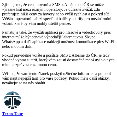
Zjistili jsme, že cena hovorů a SMS z ⁤Albánie do ČR se‌ může
výrazně lišit‌ mezi různými operátory.⁢ Je důležité zvážit, zda
preferujete nižší⁣ ceny za hovory nebo vyšší rychlost a pokrytí sítě.
Většina operátorů nabízí speciální balíčky a ⁣tarify pro mezinárodní
volání, které by ‍vám mohly ušetřit peníze.
Pamatujte také, že využití‍ aplikací pro hlasové a⁤ videohovory přes
internet může být ⁣cenově výhodnější alternativou. ⁤Skype,
WhatsApp a další aplikace nabízejí možnost komunikace přes Wi-Fi
nebo mobilní data.
Pokud⁢ pravidelně ​voláte a posíláte SMS z Albánie do ČR, ‌je tedy
vhodné vybrat si tarif, který vám zajistí dostatečné množství volných
minut a zpráv ‌za rozumnou cenu.
Věříme, že vám tento článek poskytl užitečné informace a‍ pomohl
vám najít nejlepší tarif pro vaše potřeby. Pokud máte další otázky,​
neváhejte se na‌ nás obrátit.
Terno Tour