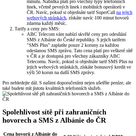
minutu. ⁣Nabídka platí pro všechny typy telefonních
linek, včetně pevných linek i ⁤mobilních operátorů v
ČR. Navíc, pokud si objednáte tarif SuperCall
na jejich
webových stránkách
, ⁢získáte navíc 100 minut hovorů
zdarma každý měsíc.
Tarify a ceny pro SMS:
ABC Telecom vám ​nabízí skvělé⁣ ceny pro ⁣odesílání
SMS z Albánie do České republiky. S jejich tarifem
"SMS Plus" zaplatíte pouze 2 koruny za každou
odeslanou SMS zprávu. Tato cena platí pro veškeré sítě
v ČR a je dostupná pro všechny zákazníky ABC
Telecomu. Navíc, pokud si objednáte tarif ‌SMS Plus na
jejich webových stránkách, získáte bonusový kredit ve
výši 50 korun na další ⁤SMS zprávy.
Pro nehledejte dál. S ⁤našimi ​doporučeními nejen ušetříte peníze, ale
také budete mít jistotu kvalitních telefonních služeb.
Spolehlivost sítě při zahraničních
hovorech a SMS z Albánie⁢ do ČR
Cena hovorů ‍z Albánie do