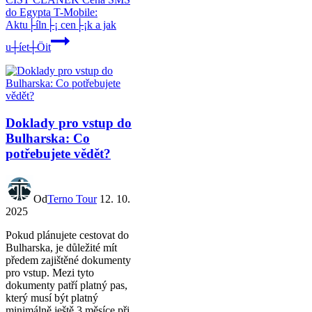
do Egypta T-Mobile:
Aktu├íln├¡ cen├¡k a jak
u┼íet┼Öit
Doklady pro vstup do
Bulharska: Co
potřebujete vědět?
Od
Terno Tour
12. 10.
2025
Pokud plánujete cestovat do
Bulharska, je důležité mít
předem zajištěné dokumenty
pro vstup. Mezi tyto
dokumenty patří platný pas,
který musí být platný
minimálně ještě 3 měsíce při