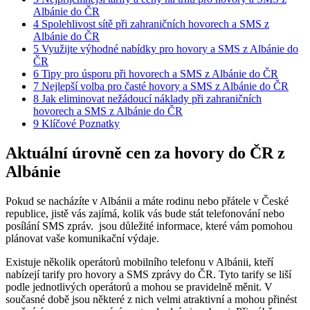
Albánie do ČR
4
Spolehlivost sítě při zahraničních hovorech a SMS z
Albánie⁢ do ČR
5
Využijte výhodné nabídky pro hovory a SMS z Albánie do
ČR
6
Tipy pro úsporu při hovorech a SMS z⁤ Albánie do ČR
7
Nejlepší volba pro časté‍ hovory a ‌SMS z Albánie do ČR
8
Jak eliminovat nežádoucí náklady při zahraničních⁤
hovorech a SMS z Albánie do ČR
9
Klíčové Poznatky
Aktuální úrovně cen za hovory‍ do ČR z
Albánie
Pokud se nacházíte v Albánii ⁢a máte rodinu⁤ nebo přátele v​ České
republice, jistě vás zajímá, kolik vás bude stát ‌telefonování nebo
posílání SMS zpráv. ⁤ jsou důležité informace, které vám pomohou
plánovat vaše ‍komunikační výdaje.‍
Existuje několik operátorů mobilního telefonu v Albánii, kteří
nabízejí tarify pro hovory a SMS zprávy do ČR. Tyto tarify se liší
podle jednotlivých operátorů a mohou se pravidelně měnit. V
současné době jsou některé z nich⁤ velmi atraktivní a mohou přinést