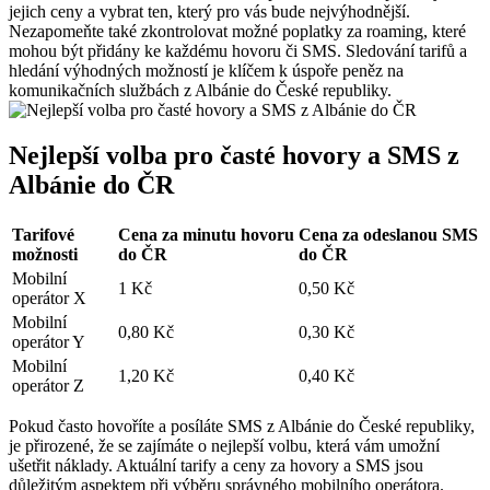
jejich ceny a vybrat ten, který pro vás bude nejvýhodnější.
Nezapomeňte také zkontrolovat možné poplatky za roaming, které
⁤mohou být přidány ‌ke každému hovoru či SMS. Sledování tarifů a​
hledání výhodných ‌možností je klíčem k úspoře peněz na
komunikačních službách z Albánie do České republiky.
Nejlepší volba pro časté‍ hovory a ‌SMS z
Albánie do ČR
Tarifové
Cena za minutu hovoru
Cena za odeslanou SMS
možnosti
do‍ ČR
do ČR
Mobilní
1 Kč
0,50 Kč
operátor X
Mobilní
0,80 Kč
0,30 Kč
operátor Y
Mobilní
1,20 Kč
0,40 Kč
operátor Z
Pokud ​často hovoříte a posíláte ‍SMS z Albánie do České republiky,
je přirozené, ‌že ⁢se‍ zajímáte o nejlepší volbu, která vám umožní
ušetřit náklady. Aktuální tarify a ceny za hovory a SMS jsou
důležitým‍ aspektem při ⁤výběru správného mobilního operátora.