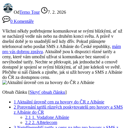
Od
Terno Tour
7. 2. 2026
0 Komentáře
Všichni někdy​ potřebujeme komunikovat se svými blízkými, ať už
se nacházejí vedle nás nebo na druhém konci světa. ⁤A právě v
dnešní době je to snadnější než kdy dřív. Pokud⁣ plánujete
telefonoval nebo posílat SMS z Albánie do České republiky,
mám
pro vás dobrou zprávu
. Aktuálně ‌jsou k ⁣dispozici různé tarify a
ceny, které vám umožní užívat si komunikace bez⁤ starostí o​
nevýhodné tarify. ⁢Nechte se ‍překvapit, jak jednoduché a‌ cenově
dostupné je spojení ‌se svými blízkými, ⁤ať‌ už jste ​kdekoli ve světě.
Přečtěte si náš článek⁤ a zjistěte, jak si užít hovory a SMS z Albánie
do ČR​ za dostupnou cenu.
Obsah článku
[
Skryť obsah článku
]
1
Aktuální úrovně cen za hovory‍ do ČR z Albánie
2
Porovnání tarifů ‌různých poskytovatelů ⁣pro hovory a SMS
z Albánie do ČR
2.1
1. Vodafone Albánie
2.2
2. Albtelecom
3
Nejpříjemnější tarify a ⁣ceny na trhu pro​ hovory a SMS z