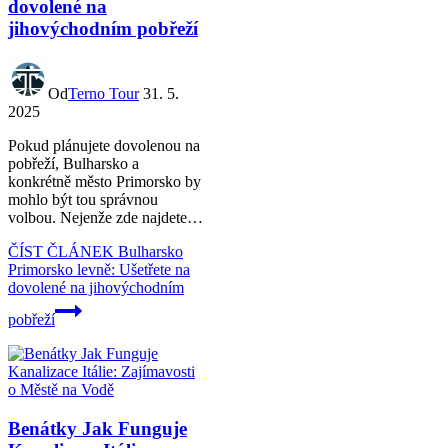
dovolené na
jihovýchodním pobřeží
Od
Terno Tour
31. 5.
2025
Pokud plánujete dovolenou na
pobřeží, Bulharsko a
konkrétně město Primorsko by
mohlo být tou správnou
volbou. Nejenže zde najdete…
ČÍST ČLÁNEK
Bulharsko
Primorsko levně: Ušetřete na
dovolené na jihovýchodním
pobřeží
Benátky Jak Funguje