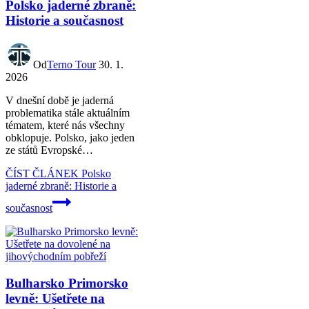
Polsko jaderné zbraně:
Historie a současnost
Od
Terno Tour
30. 1.
2026
V dnešní době je jaderná
problematika stále aktuálním
tématem, které nás všechny
obklopuje. Polsko, jako jeden
ze států Evropské…
ČÍST ČLÁNEK
Polsko
jaderné zbraně: Historie a
současnost
Bulharsko Primorsko
levně: Ušetřete na