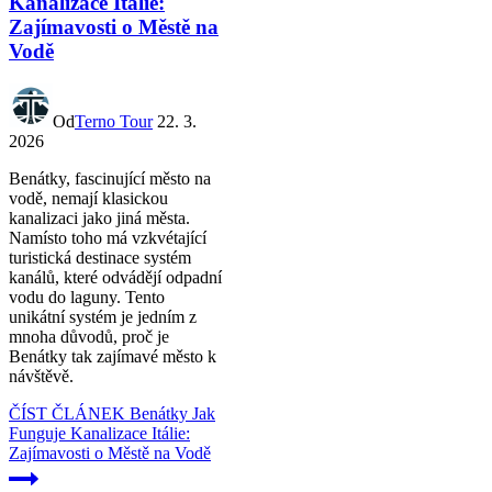
Kanalizace Itálie:
Zajímavosti o Městě na
Vodě
Od
Terno Tour
22. 3.
2026
Benátky, fascinující město na
vodě, nemají klasickou
kanalizaci jako jiná města.
Namísto toho má vzkvétající
turistická destinace systém
kanálů, které odvádějí odpadní
vodu do laguny. Tento
unikátní systém je jedním z
mnoha důvodů, proč je
Benátky tak zajímavé město k
návštěvě.
ČÍST ČLÁNEK
Benátky Jak
Funguje Kanalizace Itálie:
Zajímavosti o Městě na Vodě