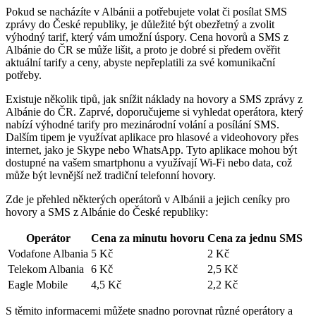
Pokud se ⁢nacházíte v Albánii a potřebujete volat či posílat SMS
zprávy do České republiky, je důležité být obezřetný a zvolit
výhodný tarif, který vám umožní úspory. Cena hovorů a SMS z
Albánie do ČR‌ se může lišit, a​ proto je dobré si předem ověřit
aktuální tarify a ceny, abyste nepřeplatili za své komunikační
potřeby.
Existuje několik tipů, jak ‍snížit náklady na hovory a‌ SMS zprávy z
Albánie do⁣ ČR. Zaprvé, doporučujeme⁤ si ​vyhledat operátora, který
nabízí výhodné tarify pro mezinárodní volání a posílání SMS.
Dalším tipem je využívat‌ aplikace pro hlasové a videohovory přes
internet, jako je Skype nebo WhatsApp. Tyto aplikace ‍mohou být
dostupné na vašem smartphonu ​a využívají‌ Wi-Fi nebo data, což
může být levnější⁤ než tradiční telefonní hovory.
Zde je přehled některých operátorů v Albánii a ‌jejich ceníky pro
hovory a SMS z ⁢Albánie do České republiky:
Operátor
Cena ⁣za minutu hovoru
Cena za jednu SMS
Vodafone Albania
5 ⁣Kč
2 Kč
Telekom Albania
6 Kč
2,5 Kč
Eagle Mobile
4,5 Kč
2,2 Kč
S těmito informacemi ‍můžete snadno porovnat různé operátory a