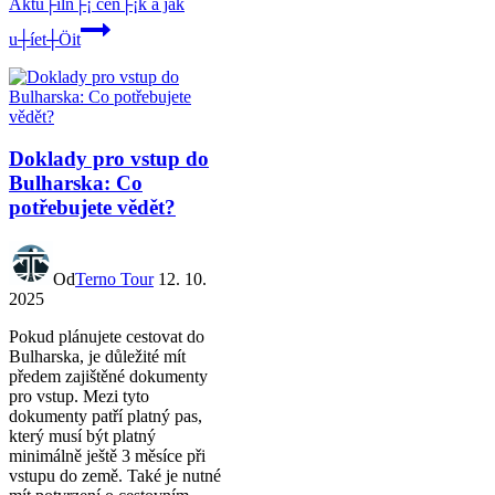
Aktu├íln├¡ cen├¡k a jak
u┼íet┼Öit
Doklady pro vstup do
Bulharska: Co
potřebujete vědět?
Od
Terno Tour
12. 10.
2025
Pokud plánujete cestovat do
Bulharska, je důležité mít
předem zajištěné dokumenty
pro vstup. Mezi tyto
dokumenty patří platný pas,
který musí být platný
minimálně ještě 3 měsíce při
vstupu do země. Také je nutné