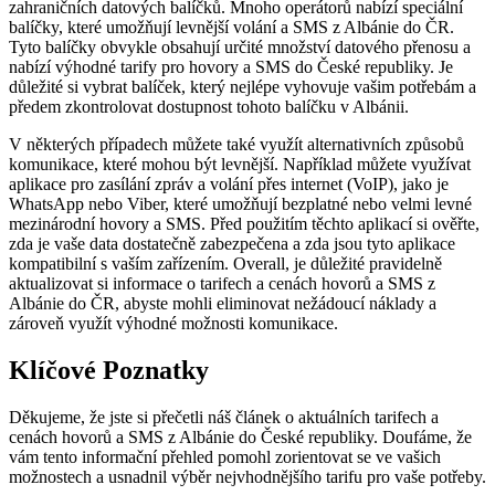
zahraničních datových balíčků. Mnoho operátorů nabízí ‌speciální
balíčky, které ⁢umožňují levnější volání a ‌SMS z Albánie do ČR.
Tyto balíčky obvykle obsahují určité množství datového přenosu a
nabízí výhodné tarify pro hovory⁢ a SMS ⁢do České republiky. Je
důležité si vybrat balíček, který nejlépe vyhovuje vašim potřebám a
předem zkontrolovat dostupnost tohoto balíčku⁣ v Albánii.
V některých ‍případech můžete také využít alternativních způsobů​
komunikace, které mohou být⁢ levnější. Například můžete využívat
aplikace⁣ pro zasílání zpráv a volání ​přes ​internet (VoIP), jako je
WhatsApp ‍nebo Viber, které umožňují bezplatné nebo​ velmi levné
mezinárodní hovory a SMS. Před použitím těchto aplikací si ověřte,
zda je vaše data dostatečně zabezpečena ⁤a zda jsou tyto aplikace
kompatibilní s vaším zařízením. Overall, je důležité pravidelně
aktualizovat si informace⁢ o⁢ tarifech a ⁢cenách hovorů a SMS z
Albánie do ČR, abyste mohli eliminovat nežádoucí náklady a
zároveň využít ⁤výhodné možnosti⁢ komunikace.
Klíčové Poznatky
Děkujeme, že jste si přečetli náš článek⁤ o aktuálních tarifech a
⁤cenách hovorů a SMS ​z⁣ Albánie do ⁣České republiky. Doufáme, že
vám tento ‌informační přehled pomohl ⁣zorientovat se ve vašich
možnostech a usnadnil výběr nejvhodnějšího tarifu pro vaše potřeby.