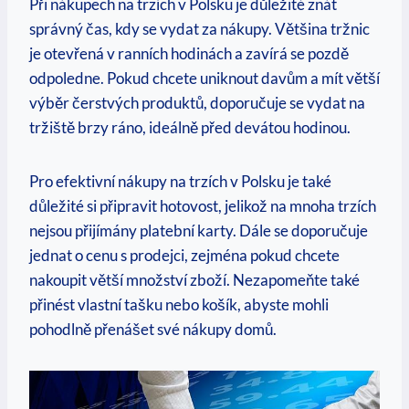
Při nákupech na trzích v Polsku je důležité znát
správný čas, kdy se vydat za nákupy. Většina tržnic
je otevřená v ranních hodinách a zavírá se pozdě
odpoledne. Pokud chcete uniknout davům a mít větší
výběr čerstvých produktů, doporučuje se vydat na
tržiště brzy ráno, ideálně před devátou hodinou.
Pro efektivní nákupy na trzích v Polsku je také
důležité si připravit hotovost, jelikož na mnoha trzích
nejsou přijímány platební karty. Dále se doporučuje
jednat o cenu s prodejci, zejména pokud chcete
nakoupit větší množství zboží. Nezapomeňte také
přinést vlastní tašku nebo košík, abyste mohli
pohodlně přenášet své nákupy domů.