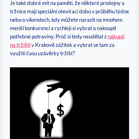
Je také dobré mít na paměti, že některé prodejny a
tržnice mají speciální otevírací dobu v průběhu týdne
nebo o víkendech, kdy můžete narazit na mnohem
menší konkurenci a rychleji si vybrat a nakoupit
potřebné potraviny. Proč si tedy neudělat z
nákupů
na tržišti
v Krakově zážitek a vybrat se tam za
využití času uzávěrky tržišť?