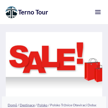
Přeskočit
na
Terno Tour
obsah
Domů
/
Destinace
/
Polsko
/
Polsko Tržnice Otevírací Doba: